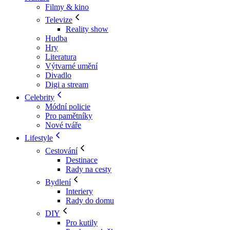
Filmy & kino
Televize
Reality show
Hudba
Hry
Literatura
Výtvarné umění
Divadlo
Digi a stream
Celebrity
Módní policie
Pro pamětníky
Nové tváře
Lifestyle
Cestování
Destinace
Rady na cesty
Bydlení
Interiery
Rady do domu
DIY
Pro kutily