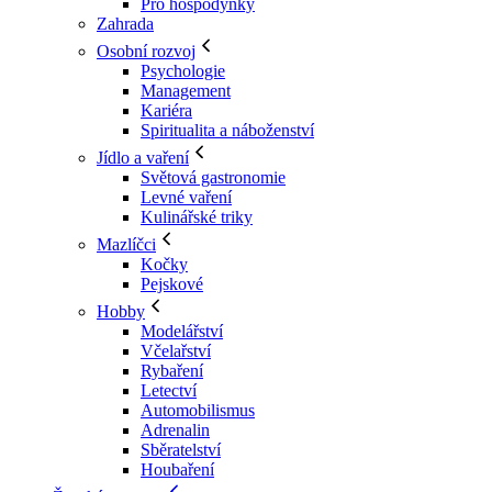
Pro hospodyňky
Zahrada
Osobní rozvoj
Psychologie
Management
Kariéra
Spiritualita a náboženství
Jídlo a vaření
Světová gastronomie
Levné vaření
Kulinářské triky
Mazlíčci
Kočky
Pejskové
Hobby
Modelářství
Včelařství
Rybaření
Letectví
Automobilismus
Adrenalin
Sběratelství
Houbaření