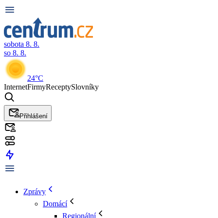
sobota 8. 8.
so 8. 8.
24°C
Internet
Firmy
Recepty
Slovníky
Přihlášení
Zprávy
Domácí
Regionální