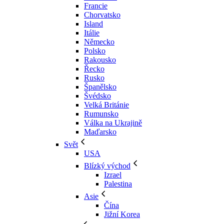
Francie
Chorvatsko
Island
Itálie
Německo
Polsko
Rakousko
Řecko
Rusko
Španělsko
Švédsko
Velká Británie
Rumunsko
Válka na Ukrajině
Maďarsko
Svět
USA
Blízký východ
Izrael
Palestina
Asie
Čína
Jižní Korea