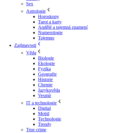
Sex
Astrologie
Horoskopy
Tarot a karty
Andělé a tajemná znamení
Numerologie
Tajemno
Zajímavosti
Věda
Biologie
Ekologie
Fyzika
Geografie
Historie
Chemie
Jazykověda
Vesmír
IT a technologie
Digital
Mobil
Technologie
Trendy
True crime