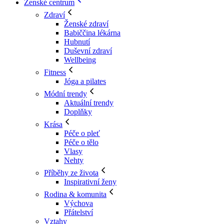
Ženské centrum
Zdraví
Ženské zdraví
Babiččina lékárna
Hubnutí
Duševní zdraví
Wellbeing
Fitness
Jóga a pilates
Módní trendy
Aktuální trendy
Doplňky
Krása
Péče o pleť
Péče o tělo
Vlasy
Nehty
Příběhy ze života
Inspirativní ženy
Rodina & komunita
Výchova
Přátelství
Vztahy