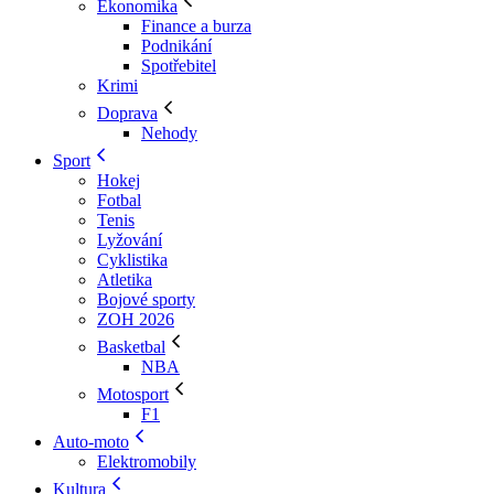
Ekonomika
Finance a burza
Podnikání
Spotřebitel
Krimi
Doprava
Nehody
Sport
Hokej
Fotbal
Tenis
Lyžování
Cyklistika
Atletika
Bojové sporty
ZOH 2026
Basketbal
NBA
Motosport
F1
Auto-moto
Elektromobily
Kultura