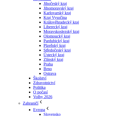
Jihočeský kraj
Jihomoravský kraj
Karlovarský kraj
Kraj Vysočina
Králověhradecký kraj
Liberecký kraj
Moravskoslezský kraj
Olomoucký kraj
Pardubický kraj
Plzeňský kraj
Středočeský kraj
Ústecký kraj
Zlínský kraj
Praha
Brno
Ostrava
Školství
Zdravotnictví
Politika
O počasí
Volby 2026
Zahraničí
Evropa
Slovensko