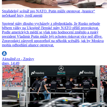
Strašidelný scénář pro NATO. Putin může otestovat „hranice“
nečekaně brzy, tvrdí agenti
Spojené státy dlouho vycházely z předpokladu, že Rusko nebude
během války na Ukrajině členské státy NATO příliš provokovat.
Podle amerických médií se však toto hodnocení změnilo a ruský
prezident Vladimir Putin může být ochoten riskovat více než dříve.
Zpravodajci zároveň upozorňují na několik scénářů, jak by Moskva
mohla odhodlání aliance otestovat.
Aktuálně.cz - Zprávy
dnes, 14:49