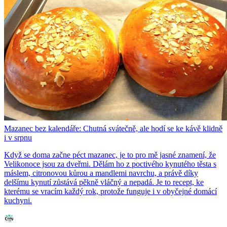
Mazanec bez kalendáře: Chutná svátečně, ale hodí se ke kávě klidně
i v srpnu
Když se doma začne péct mazanec, je to pro mě jasné znamení, že
Velikonoce jsou za dveřmi. Dělám ho z poctivého kynutého těsta s
máslem, citronovou kůrou a mandlemi navrchu, a právě díky
delšímu kynutí zůstává pěkně vláčný a nepadá. Je to recept, ke
kterému se vracím každý rok, protože funguje i v obyčejné domácí
kuchyni.