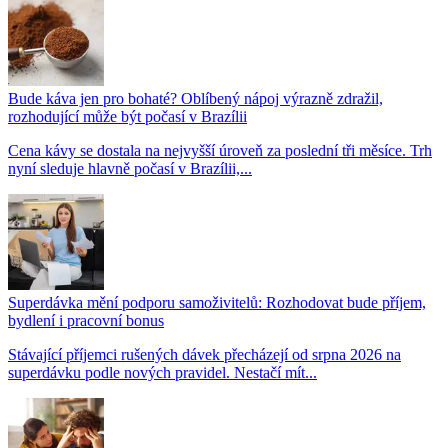
Bude káva jen pro bohaté? Oblíbený nápoj výrazně zdražil,
rozhodující může být počasí v Brazílii
Cena kávy se dostala na nejvyšší úroveň za poslední tři měsíce. Trh
nyní sleduje hlavně počasí v Brazílii,...
Superdávka mění podporu samoživitelů: Rozhodovat bude příjem,
bydlení i pracovní bonus
Stávající příjemci rušených dávek přecházejí od srpna 2026 na
superdávku podle nových pravidel. Nestačí mít...