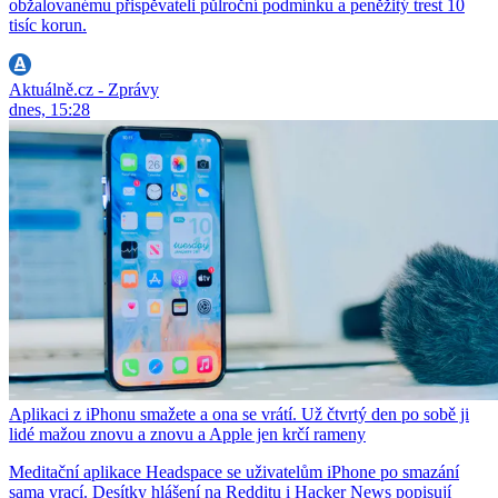
obžalovanému přispěvateli půlroční podmínku a peněžitý trest 10
tisíc korun.
Aktuálně.cz - Zprávy
dnes, 15:28
Aplikaci z iPhonu smažete a ona se vrátí. Už čtvrtý den po sobě ji
lidé mažou znovu a znovu a Apple jen krčí rameny
Meditační aplikace Headspace se uživatelům iPhone po smazání
sama vrací. Desítky hlášení na Redditu i Hacker News popisují