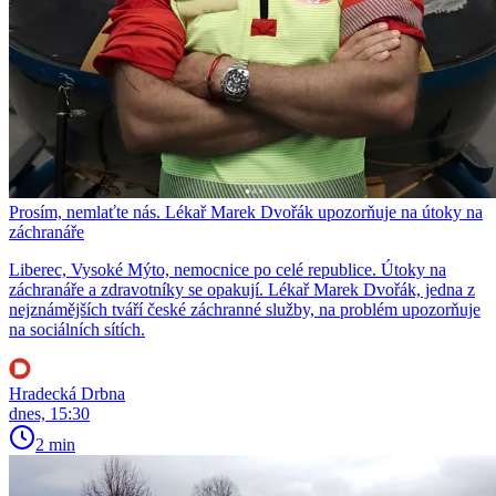
Prosím, nemlaťte nás. Lékař Marek Dvořák upozorňuje na útoky na
záchranáře
Liberec, Vysoké Mýto, nemocnice po celé republice. Útoky na
záchranáře a zdravotníky se opakují. Lékař Marek Dvořák, jedna z
nejznámějších tváří české záchranné služby, na problém upozorňuje
na sociálních sítích.
Hradecká Drbna
dnes, 15:30
2 min