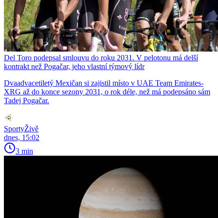
Del Toro podepsal smlouvu do roku 2031. V pelotonu má delší
kontrakt než Pogačar, jeho vlastní týmový lídr
Dvaadvacetiletý Mexičan si zajistil místo v UAE Team Emirates-
XRG až do konce sezony 2031, o rok déle, než má podepsáno sám
Tadej Pogačar.
SportyŽivě
dnes, 15:02
3 min