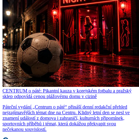
CENTRUM o páté: Pikantní kauza v korejském fotbalu a pražský
sklep odpovídá cenou plážovému domu v cizině
Páteční vydání „Centrum o páté“ přináší denní redakční přehled
nejzajímavějších témat dne na Centru. Klidný letní den se nesl ve
znamení událostí z domova i zahraničí, kulturních připomínek,
sportovních příběhů i témat, která dokážou překvapit svou
nečekanou souvislostí.