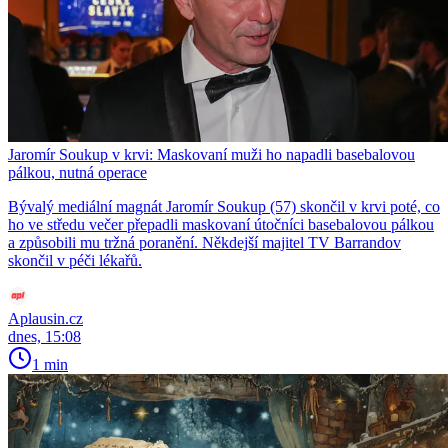
Jaromír Soukup v krvi: Maskovaní muži ho napadli basebalovou
pálkou, nutná operace
Bývalý mediální magnát Jaromír Soukup (57) skončil v krvi poté, co
ho ve středu večer přepadli maskovaní útočníci basebalovou pálkou
a způsobili mu tržná poranění. Někdejší majitel TV Barrandov
skončil v péči lékařů.
Aplausin.cz
dnes, 15:08
1 min