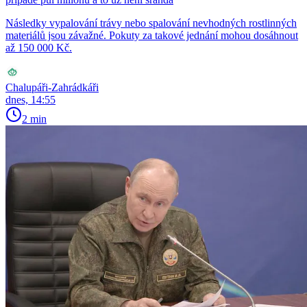
Následky vypalování trávy nebo spalování nevhodných rostlinných
materiálů jsou závažné. Pokuty za takové jednání mohou dosáhnout
až 150 000 Kč.
Chalupáři-Zahrádkáři
dnes, 14:55
2 min