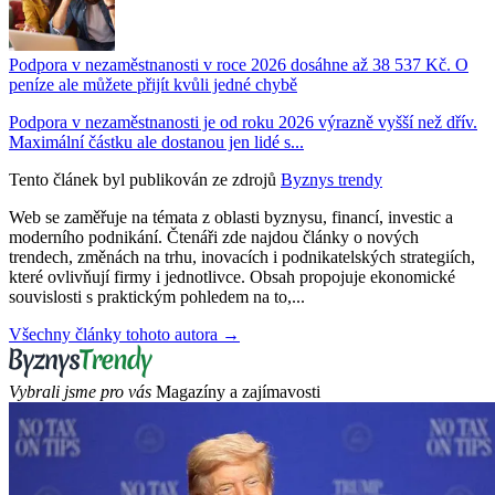
Podpora v nezaměstnanosti v roce 2026 dosáhne až 38 537 Kč. O
peníze ale můžete přijít kvůli jedné chybě
Podpora v nezaměstnanosti je od roku 2026 výrazně vyšší než dřív.
Maximální částku ale dostanou jen lidé s...
Tento článek byl publikován ze zdrojů
Byznys trendy
Web se zaměřuje na témata z oblasti byznysu, financí, investic a
moderního podnikání. Čtenáři zde najdou články o nových
trendech, změnách na trhu, inovacích i podnikatelských strategiích,
které ovlivňují firmy i jednotlivce. Obsah propojuje ekonomické
souvislosti s praktickým pohledem na to,...
Všechny články tohoto autora →
Vybrali jsme pro vás
Magazíny a zajímavosti