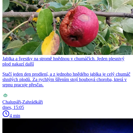
Jablka a švestky na stromě hnědnou v chumáčích. Jeden plesnivý
plod nakazí další
Stačí jeden den prodlení, a z jednoho hnědého jablka je celý chumáč
shnilých plodů. Za rychlým šířením stojí houbová choroba, která v
srpnu pracuje přesčas.
Chalupáři-Zahrádkáři
dnes, 15:05
4 min