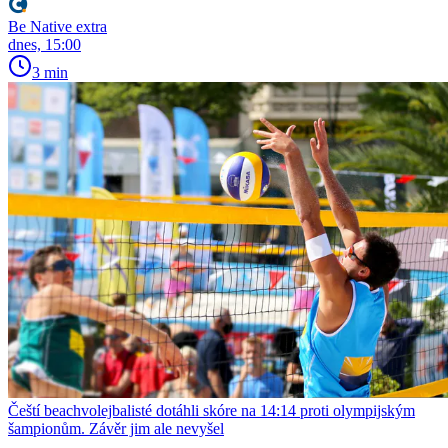
Be Native extra
dnes, 15:00
3 min
Čeští beachvolejbalisté dotáhli skóre na 14:14 proti olympijským
šampionům. Závěr jim ale nevyšel