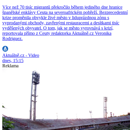
Více než 70 tisíc migrantů překročilo během jediného dne hranice
španělské enklávy Ceuta na severoafrickém pobřeží. Bezprecedentní
krize proměnila obvykle živé město v liduprázdnou zónu s
vyprodanými obchody, zavřenými restauracemi a desítkami tisíc
vyděšených obyvatel. O tom, jak se město vyrovnává s krizí,
reportovala přímo z Ceuty redaktorka Aktuálně.cz Veronika
Rodriguez.
Aktuálně.cz - Video
dnes, 15:15
Reklama