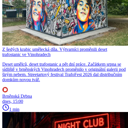
Z šedých krabic umělecká díla. Výtvarníci proměnili deset
trafostanic ve Vinohradech
Deset umělců, deset trafostanic a pět dní práce. Začátkem srpna se
sídliště v brněnských Vinohradech proměnilo v originální galerii pod
širým nebem. Streetartový festival TrafoFest 2026 dal distribučním
domkům novou tvář.
Brněnská Drbna
dnes, 15:00
1 min