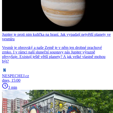
Jupiter je proti nim kulička na hraní. Jak vypadají největší planety ve
vesmíru
Vesmír je obrovský a naše Země je v něm jen drobné prachové
zrnko. I v rámci naší sluneční soustavy nás Jupiter výrazně
převyšuje. Existují ještě větší planety? A jak velké vlastně mohou
být?
NESPECHEJ.cz
dnes, 15:00
3 min