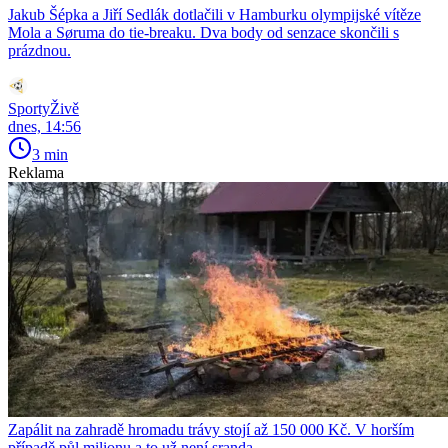
Jakub Šépka a Jiří Sedlák dotlačili v Hamburku olympijské vítěze
Mola a Søruma do tie-breaku. Dva body od senzace skončili s
prázdnou.
SportyŽivě
dnes, 14:56
3 min
Reklama
Zapálit na zahradě hromadu trávy stojí až 150 000 Kč. V horším
případě půl milionu a to už není sranda