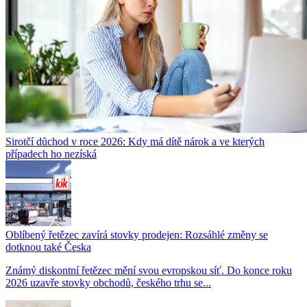
Sirotčí důchod v roce 2026: Kdy má dítě nárok a ve kterých
případech ho nezíská
Oblíbený řetězec zavírá stovky prodejen: Rozsáhlé změny se
dotknou také Česka
Známý diskontní řetězec mění svou evropskou síť. Do konce roku
2026 uzavře stovky obchodů, českého trhu se...