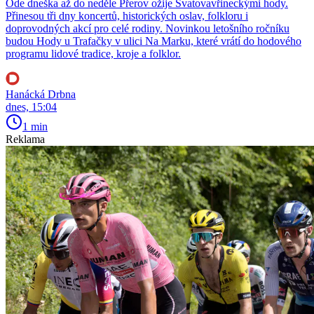
Ode dneška až do neděle Přerov ožije Svatovavřineckými hody.
Přinesou tři dny koncertů, historických oslav, folkloru i
doprovodných akcí pro celé rodiny. Novinkou letošního ročníku
budou Hody u Trafačky v ulici Na Marku, které vrátí do hodového
programu lidové tradice, kroje a folklor.
Hanácká Drbna
dnes, 15:04
1 min
Reklama