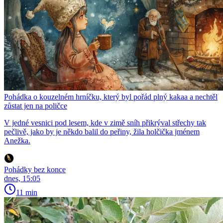
Pohádka o kouzelném hrníčku, který byl pořád plný kakaa a nechtěl
zůstat jen na poličce
V jedné vesnici pod lesem, kde v zimě sníh přikrýval střechy tak
pečlivě, jako by je někdo balil do peřiny, žila holčička jménem
Anežka.
Pohádky bez konce
dnes, 15:05
11 min