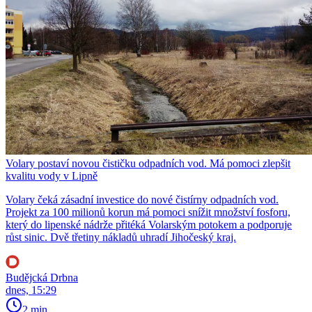
Volary postaví novou čističku odpadních vod. Má pomoci zlepšit
kvalitu vody v Lipně
Volary čeká zásadní investice do nové čistírny odpadních vod.
Projekt za 100 milionů korun má pomoci snížit množství fosforu,
který do lipenské nádrže přitéká Volarským potokem a podporuje
růst sinic. Dvě třetiny nákladů uhradí Jihočeský kraj.
Budějcká Drbna
dnes, 15:29
2 min