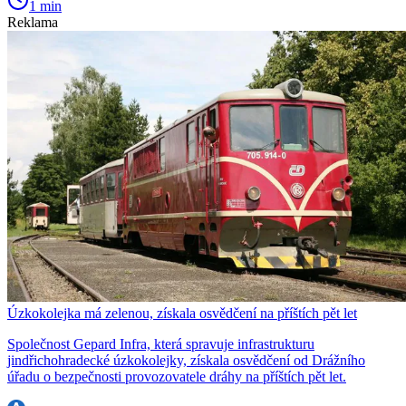
1 min
Reklama
Úzkokolejka má zelenou, získala osvědčení na příštích pět let
Společnost Gepard Infra, která spravuje infrastrukturu
jindřichohradecké úzkokolejky, získala osvědčení od Drážního
úřadu o bezpečnosti provozovatele dráhy na příštích pět let.