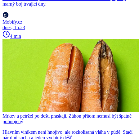
marný boj trvající dny.
Mobify.cz
dnes, 15:23
4 min
Mrkev a petržel po dešti praskají. Záhon přitom nemusí být špatně
pohnojený
Hlavním viníkem není hnojivo, ale rozkolísaná vláha v půdě. Stačí
pár dnů sucha a jeden vydatný déšť.