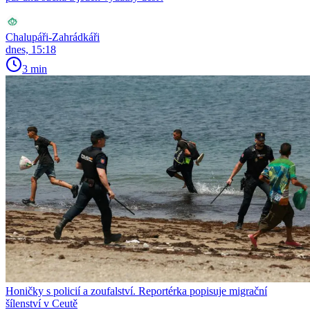
Chalupáři-Zahrádkáři
dnes, 15:18
3 min
Honičky s policií a zoufalství. Reportérka popisuje migrační
šílenství v Ceutě