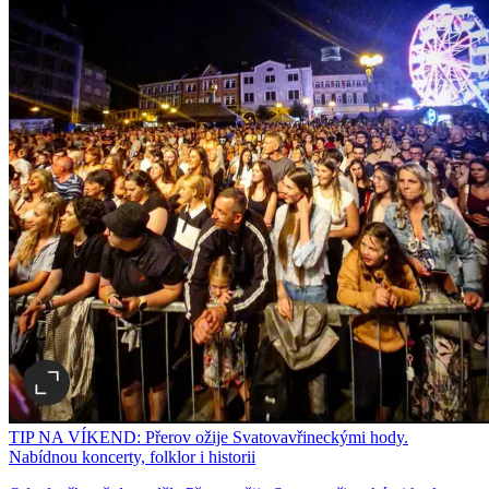
TIP NA VÍKEND: Přerov ožije Svatovavřineckými hody.
Nabídnou koncerty, folklor i historii