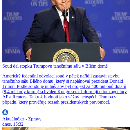
Soud dal stopku Trumpovu tanečnímu sálu v Bílém domě
Americký federální odvolací soud v pátek nařídil zastavit stavbu
tanečního sálu Bílého domu, který si naplánoval prezident Donald
Trump. Podle soudu je nutné, aby byl projekt za 400 milionů dolarů
(8,4 miliardy korun) schválen Kongresem. Informují o tom agentury
AP a Reuters. Ta krok hodnotí jako vážný neúspěch Trumpa v
případu, který prověřuje rozsah prezidentských pravomocí.
Aktuálně.cz - Zprávy
dnes, 15:32