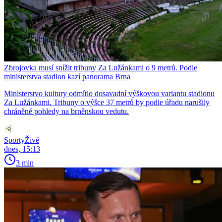
Zbrojovka musí snížit tribuny Za Lužánkami o 9 metrů. Podle
ministerstva stadion kazí panorama Brna
Ministerstvo kultury odmítlo dosavadní výškovou variantu stadionu
Za Lužánkami. Tribuny o výšce 37 metrů by podle úřadu narušily
chráněné pohledy na brněnskou vedutu.
SportyŽivě
dnes, 15:13
3 min