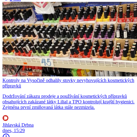
Kontroly na Vysočině odhalily stovky nevyhovujících kosmetických
přípravků
Dodržování zákazu prodeje a používání kosmetických přípravků
obsahujících zakázané látky Lilial a TPO kontrolují krajští hygienici.
Zejména první zmiňovaná látka stále nezmizela.
Jihlavská Drbna
dnes, 15:29