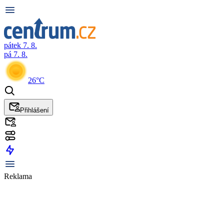
pátek 7. 8.
pá 7. 8.
26°C
Přihlášení
Reklama