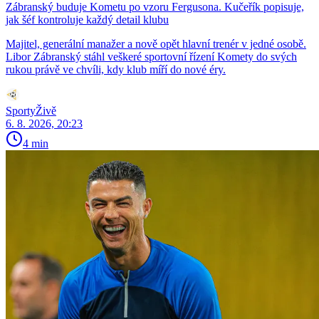
Zábranský buduje Kometu po vzoru Fergusona. Kučeřík popisuje,
jak šéf kontroluje každý detail klubu
Majitel, generální manažer a nově opět hlavní trenér v jedné osobě.
Libor Zábranský stáhl veškeré sportovní řízení Komety do svých
rukou právě ve chvíli, kdy klub míří do nové éry.
SportyŽivě
6. 8. 2026, 20:23
4 min