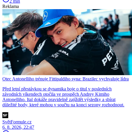
2 min
Reklama
Otec Antonelliho trénuje Fittipaldiho syna: Brazilec vychvaluje lídra
Před letní přestávkou se dynamika boje o titul v posledních
závodních víkendech otočila ve prospěch Andrey Kimiho
Antonelliho. Ital dokáže pravidelně zajíždět výsledky a sbírat
důležité body, které mohou v součtu na konci sezony rozhodnout.
SvětFormule.cz
6. 8. 2026, 22:47