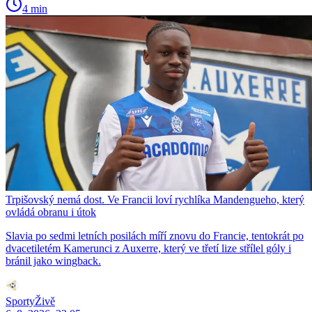
4 min
Trpišovský nemá dost. Ve Francii loví rychlíka Mandengueho, který
ovládá obranu i útok
Slavia po sedmi letních posilách míří znovu do Francie, tentokrát po
dvacetiletém Kamerunci z Auxerre, který ve třetí lize střílel góly i
bránil jako wingback.
SportyŽivě