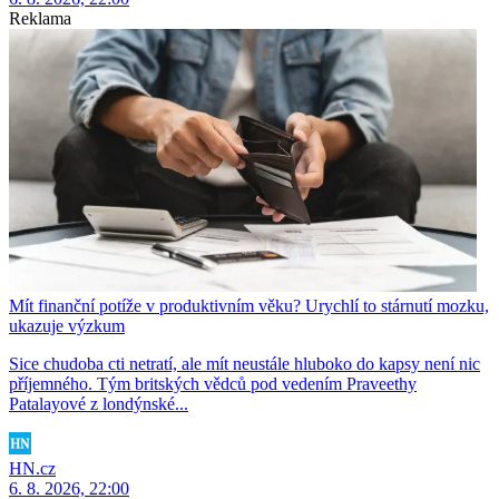
Reklama
Mít finanční potíže v produktivním věku? Urychlí to stárnutí mozku,
ukazuje výzkum
Sice chudoba cti netratí, ale mít neustále hluboko do kapsy není nic
příjemného. Tým britských vědců pod vedením Praveethy
Patalayové z londýnské...
HN.cz
6. 8. 2026, 22:00