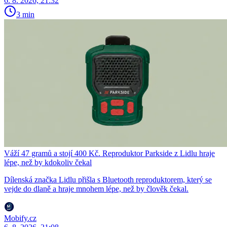
6. 8. 2026, 21:32
3 min
Váží 47 gramů a stojí 400 Kč. Reproduktor Parkside z Lidlu hraje
lépe, než by kdokoliv čekal
Dílenská značka Lidlu přišla s Bluetooth reproduktorem, který se
vejde do dlaně a hraje mnohem lépe, než by člověk čekal.
Mobify.cz