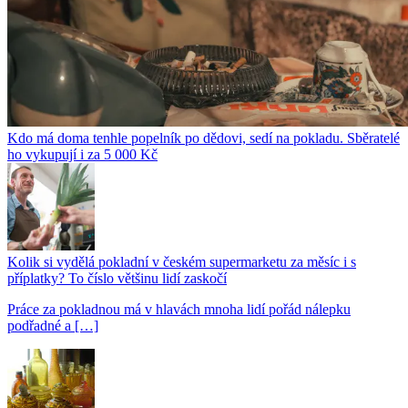
Kdo má doma tenhle popelník po dědovi, sedí na pokladu. Sběratelé
ho vykupují i za 5 000 Kč
Kolik si vydělá pokladní v českém supermarketu za měsíc i s
příplatky? To číslo většinu lidí zaskočí
Práce za pokladnou má v hlavách mnoha lidí pořád nálepku
podřadné a […]