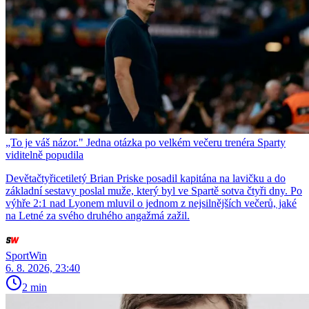
„To je váš názor." Jedna otázka po velkém večeru trenéra Sparty
viditelně popudila
Devětačtyřicetiletý Brian Priske posadil kapitána na lavičku a do
základní sestavy poslal muže, který byl ve Spartě sotva čtyři dny. Po
výhře 2:1 nad Lyonem mluvil o jednom z nejsilnějších večerů, jaké
na Letné za svého druhého angažmá zažil.
SportWin
6. 8. 2026, 23:40
2 min