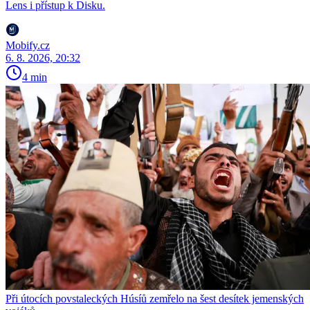
Lens i přístup k Disku.
Mobify.cz
6. 8. 2026, 20:32
4 min
Při útocích povstaleckých Húsíů zemřelo na šest desítek jemenských