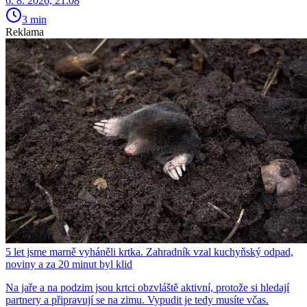
6. 8. 2026, 21:08
3 min
Reklama
5 let jsme marně vyháněli krtka. Zahradník vzal kuchyňský odpad,
noviny a za 20 minut byl klid
Na jaře a na podzim jsou krtci obzvláště aktivní, protože si hledají
partnery a připravují se na zimu. Vypudit je tedy musíte včas.