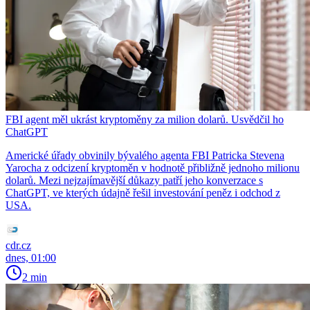
FBI agent měl ukrást kryptoměny za milion dolarů. Usvědčil ho
ChatGPT
Americké úřady obvinily bývalého agenta FBI Patricka Stevena
Yarocha z odcizení kryptoměn v hodnotě přibližně jednoho milionu
dolarů. Mezi nejzajímavější důkazy patří jeho konverzace s
ChatGPT, ve kterých údajně řešil investování peněz i odchod z
USA.
cdr.cz
dnes, 01:00
2 min