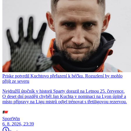
Priske potvrdil Kuchtovo přeřazení k béčku. Rozuzlení by mohlo
přijít ze severu
Nejdražší útočník v historii Sparty dorazil na Letnou 25. července.
O deset dní později chyběl Jan Kuchta v nominaci na Lyon úplně a
místo přípravy na Ligu mistrů odjel trénovat s třetiligovou rezervou.
SportWin
6. 8. 2026, 23:39