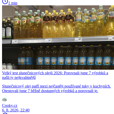
1 min
Velký test slunečnicových olejů 2026: Porovnali jsme 7 výrobků a
našli ty nejkvalitnější
Slunečnicový olej patří mezi nejčastěji používané tuky v kuchyních.
Otestovali jsme 7 běžně dostupných výrobků a porovnali je.
Cooky.cz
6. 8. 2026, 22:40