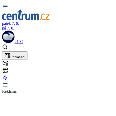
pátek 7. 8.
pá 7. 8.
21°C
Přihlášení
Reklama