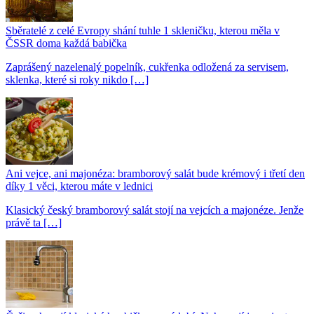
Sběratelé z celé Evropy shání tuhle 1 skleničku, kterou měla v
ČSSR doma každá babička
Zaprášený nazelenalý popelník, cukřenka odložená za servisem,
sklenka, které si roky nikdo […]
Ani vejce, ani majonéza: bramborový salát bude krémový i třetí den
díky 1 věci, kterou máte v lednici
Klasický český bramborový salát stojí na vejcích a majonéze. Jenže
právě ta […]