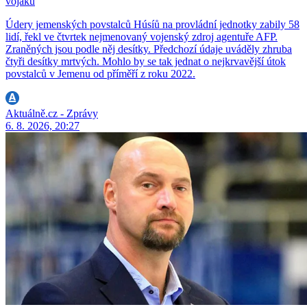
vojáků
Údery jemenských povstalců Húsíů na provládní jednotky zabily 58
lidí, řekl ve čtvrtek nejmenovaný vojenský zdroj agentuře AFP.
Zraněných jsou podle něj desítky. Předchozí údaje uváděly zhruba
čtyři desítky mrtvých. Mohlo by se tak jednat o nejkrvavější útok
povstalců v Jemenu od příměří z roku 2022.
Aktuálně.cz - Zprávy
6. 8. 2026, 20:27