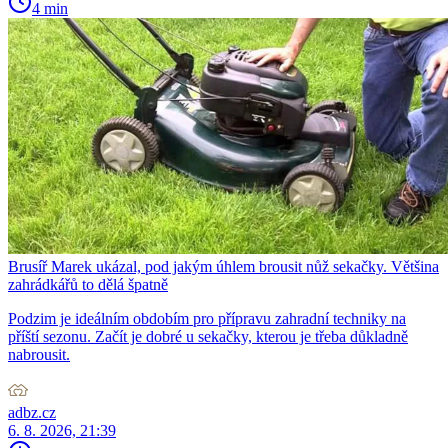
4 min
Brusíř Marek ukázal, pod jakým úhlem brousit nůž sekačky. Většina
zahrádkářů to dělá špatně
Podzim je ideálním obdobím pro přípravu zahradní techniky na
příští sezonu. Začít je dobré u sekačky, kterou je třeba důkladně
nabrousit.
adbz.cz
6. 8. 2026, 21:39