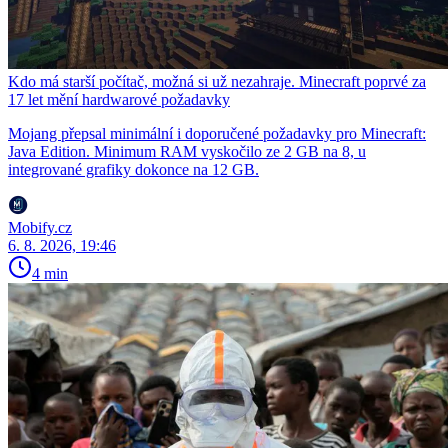
Kdo má starší počítač, možná si už nezahraje. Minecraft poprvé za
17 let mění hardwarové požadavky
Mojang přepsal minimální i doporučené požadavky pro Minecraft:
Java Edition. Minimum RAM vyskočilo ze 2 GB na 8, u
integrované grafiky dokonce na 12 GB.
Mobify.cz
6. 8. 2026, 19:46
4 min