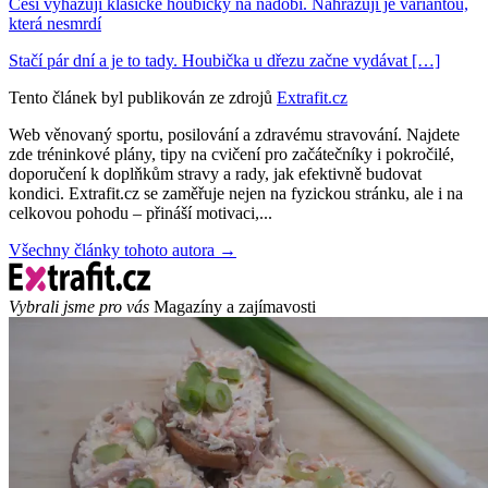
Češi vyhazují klasické houbičky na nádobí. Nahrazují je variantou,
která nesmrdí
Stačí pár dní a je to tady. Houbička u dřezu začne vydávat […]
Tento článek byl publikován ze zdrojů
Extrafit.cz
Web věnovaný sportu, posilování a zdravému stravování. Najdete
zde tréninkové plány, tipy na cvičení pro začátečníky i pokročilé,
doporučení k doplňkům stravy a rady, jak efektivně budovat
kondici. Extrafit.cz se zaměřuje nejen na fyzickou stránku, ale i na
celkovou pohodu – přináší motivaci,...
Všechny články tohoto autora →
Vybrali jsme pro vás
Magazíny a zajímavosti