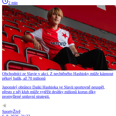
2 min
Obchodníci ze Slavie v akci. Z nechtěného Hashioky může kápnout
pěkný balík, až 70 milionů
Japonský obránce Daiki Hashioka ve Slavii sportovně neuspěl,
přesto z něj klub může vytěžit desítky milionů korun díky
promyšlené smluvní strategii.
SportyŽivě