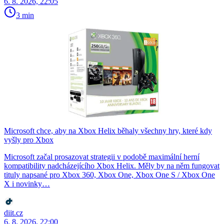
6. 8. 2026, 22:05
3 min
Microsoft chce, aby na Xbox Helix běhaly všechny hry, které kdy
vyšly pro Xbox
Microsoft začal prosazovat strategii v podobě maximální herní
kompatibility nadcházejícího Xbox Helix. Měly by na něm fungovat
tituly napsané pro Xbox 360, Xbox One, Xbox One S / Xbox One
X i novinky…
diit.cz
6. 8. 2026, 22:00