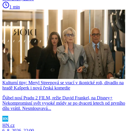
1 min
Kulturní tipy: Meryl Streepová se vrací v ikonické roli, divadlo na
hradě Kašperk i nová česká komedie
Ďábel nosí Pradu 2 FILM, režie David Frankel, na Disney+
Nekompromisní svět vysoké módy se po dvaceti letech od prvního
dílu vrátil. Nesmlouvavá...
HN.cz
6. 8. 2026, 22:00