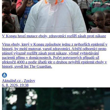
V Kongu hrozí mutace eboly, zdravotníci rozšíří zásah proti nákaze
Virus eboly, který v Kongu způsobuje jednu z nejhorších epidemií v
historii, by mohl mutovat, varují zdravotníci. Afričtí odborníci proto
plánují výrazně rozšířit zásah proti nákaze, včetně vyhledávání
pacientů přímo v domácnostech. Počet potvrzených případů už
překročil 4000 a podle úřadů jde o druhou největší epidemii eboly v
historii, uvedl list The Guardian.
Aktuálně.cz - Zprávy
6. 8. 2026, 19:38