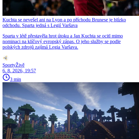
Kuchta se nevešel ani na Lyon a po příchodu Brunese je blízko
odchodu. Sparta jedná s Legií Varšava
Sparta v létě přestavěla hrot útoku a Jan Kuchta se ocitl mimo
nominaci na klíčový evropský zápas. O jeho služby se podle
polských zdrojů zajímá Legia Varšava.
SportyŽivě
6. 8. 2026, 19:57
3 min