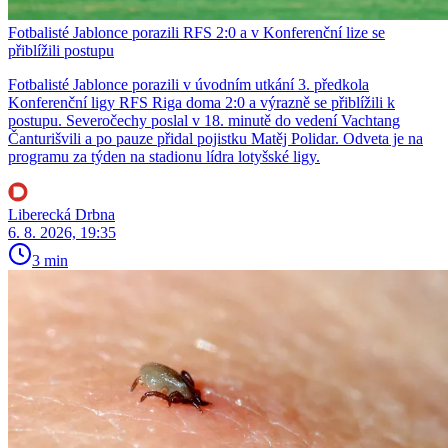
Fotbalisté Jablonce porazili RFS 2:0 a v Konferenční lize se
přiblížili postupu
Fotbalisté Jablonce porazili v úvodním utkání 3. předkola
Konferenční ligy RFS Riga doma 2:0 a výrazně se přiblížili k
postupu. Severočechy poslal v 18. minutě do vedení Vachtang
Čanturišvili a po pauze přidal pojistku Matěj Polidar. Odveta je na
programu za týden na stadionu lídra lotyšské ligy.
Liberecká Drbna
6. 8. 2026, 19:35
3 min