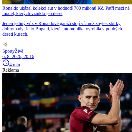
Ronaldo ukázal kolekci aut v hodnotě 700 milionů Kč. Patří mezi ně
model, kterých vzniklo jen deset
Jeden jediný vůz v Ronaldově garáži stojí víc než zbytek sbírky
dohromady. Je to Bugatti, které automobilka vyrobila v pouhých
deseti kusech.
SportyŽivě
6. 8. 2026, 20:16
4 min
Reklama