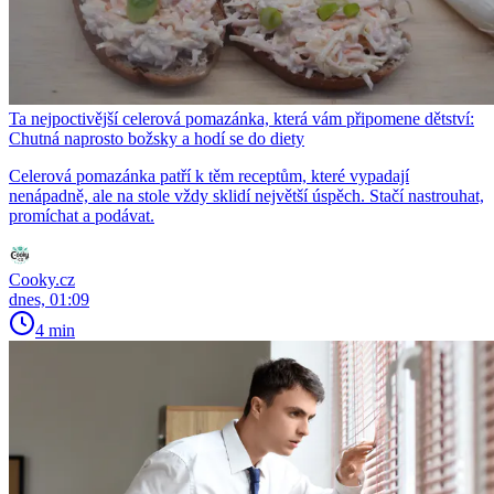
Ta nejpoctivější celerová pomazánka, která vám připomene dětství:
Chutná naprosto božsky a hodí se do diety
Celerová pomazánka patří k těm receptům, které vypadají
nenápadně, ale na stole vždy sklidí největší úspěch. Stačí nastrouhat,
promíchat a podávat.
Cooky.cz
dnes, 01:09
4 min