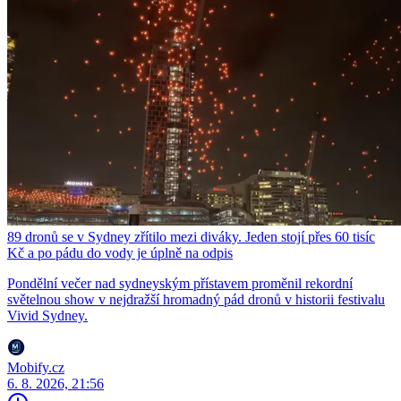
89 dronů se v Sydney zřítilo mezi diváky. Jeden stojí přes 60 tisíc
Kč a po pádu do vody je úplně na odpis
Pondělní večer nad sydneyským přístavem proměnil rekordní
světelnou show v nejdražší hromadný pád dronů v historii festivalu
Vivid Sydney.
Mobify.cz
6. 8. 2026, 21:56