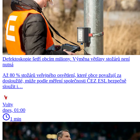
Defektoskopie šetří obcím miliony. Výměna většiny stožárů není
nutná
Až 80 % stožárů veřejného osvětlení, které obce považují za
dosloužilé, může podle měření společnosti ČEZ ESL bezpečně
sloužit i…
Volty
dnes, 01:00
1 min