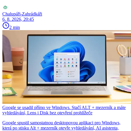
Chalupáři-Zahrádkáři
6. 8. 2026, 20:45
2 min
Google se usadil přímo ve Windows. Stačí ALT + mezerník a máte
vyhledávání, Lens i Disk bez otevření prohlížeče
Google spustil samostatnou desktopovou aplikaci pro Windows,
která po stisku Alt + mezerník otevře vyhledávání, AI asistenta,