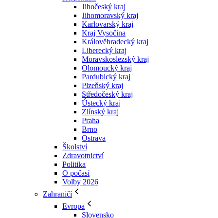
Jihočeský kraj
Jihomoravský kraj
Karlovarský kraj
Kraj Vysočina
Králověhradecký kraj
Liberecký kraj
Moravskoslezský kraj
Olomoucký kraj
Pardubický kraj
Plzeňský kraj
Středočeský kraj
Ústecký kraj
Zlínský kraj
Praha
Brno
Ostrava
Školství
Zdravotnictví
Politika
O počasí
Volby 2026
Zahraničí
Evropa
Slovensko