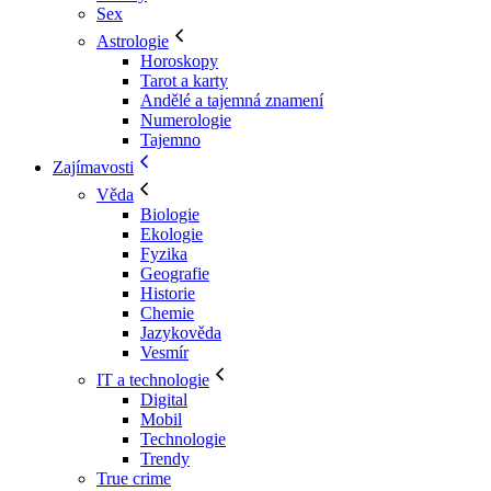
Sex
Astrologie
Horoskopy
Tarot a karty
Andělé a tajemná znamení
Numerologie
Tajemno
Zajímavosti
Věda
Biologie
Ekologie
Fyzika
Geografie
Historie
Chemie
Jazykověda
Vesmír
IT a technologie
Digital
Mobil
Technologie
Trendy
True crime