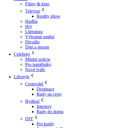
Filmy & kino
Televize
Reality show
Hudba
Hry
Literatura
Výtvarné umění
Divadlo
Digi a stream
Celebrity
Módní policie
Pro pamětníky
Nové tváře
Lifestyle
Cestování
Destinace
Rady na cesty
Bydlení
Interiery
Rady do domu
DIY
Pro kutily