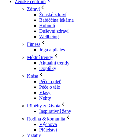
Ženské centrum
Zdraví
Ženské zdraví
Babiččina lékárna
Hubnutí
Duševní zdraví
Wellbeing
Fitness
Jóga a pilates
Módní trendy
Aktuální trendy
Doplňky
Krása
Péče o pleť
Péče o tělo
Vlasy
Nehty
Příběhy ze života
Inspirativní ženy
Rodina & komunita
Výchova
Přátelství
Vztahy