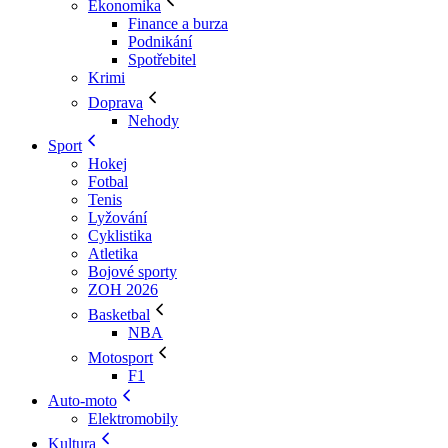
Ekonomika
Finance a burza
Podnikání
Spotřebitel
Krimi
Doprava
Nehody
Sport
Hokej
Fotbal
Tenis
Lyžování
Cyklistika
Atletika
Bojové sporty
ZOH 2026
Basketbal
NBA
Motosport
F1
Auto-moto
Elektromobily
Kultura