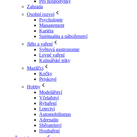
Pro hospodyňky
Zahrada
Osobní rozvoj
Psychologie
Management
Kariéra
Spiritualita a náboženství
Jídlo a vaření
Světová gastronomie
Levné vaření
Kulinářské triky
Mazlíčci
Kočky
Pejskové
Hobby
Modelářství
Včelařství
Rybaření
Letectví
Automobilismus
Adrenalin
Sběratelství
Houbaření