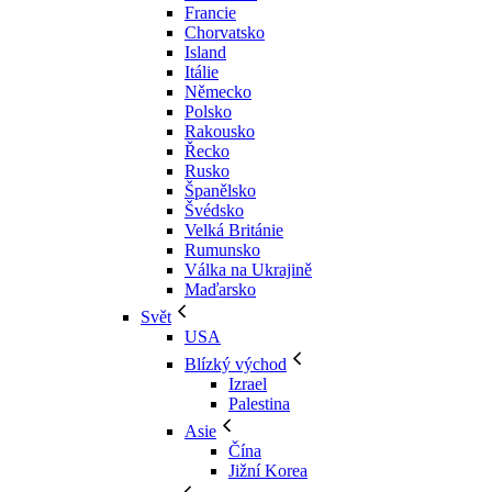
Francie
Chorvatsko
Island
Itálie
Německo
Polsko
Rakousko
Řecko
Rusko
Španělsko
Švédsko
Velká Británie
Rumunsko
Válka na Ukrajině
Maďarsko
Svět
USA
Blízký východ
Izrael
Palestina
Asie
Čína
Jižní Korea