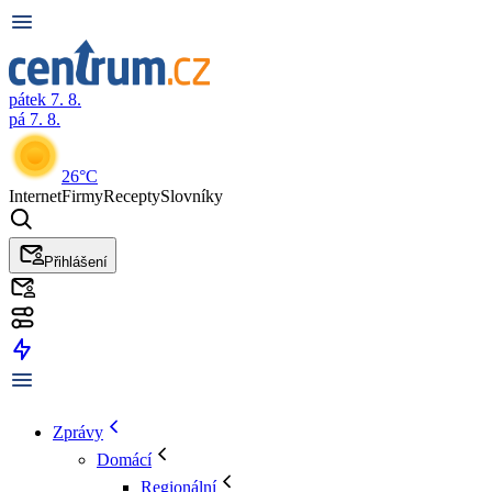
pátek 7. 8.
pá 7. 8.
26°C
Internet
Firmy
Recepty
Slovníky
Přihlášení
Zprávy
Domácí
Regionální