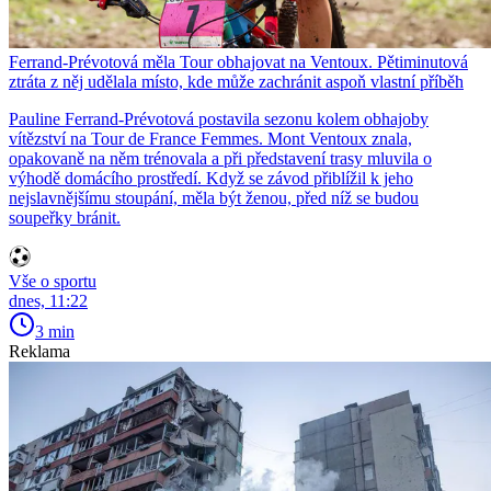
Ferrand-Prévotová měla Tour obhajovat na Ventoux. Pětiminutová
ztráta z něj udělala místo, kde může zachránit aspoň vlastní příběh
Pauline Ferrand-Prévotová postavila sezonu kolem obhajoby
vítězství na Tour de France Femmes. Mont Ventoux znala,
opakovaně na něm trénovala a při představení trasy mluvila o
výhodě domácího prostředí. Když se závod přiblížil k jeho
nejslavnějšímu stoupání, měla být ženou, před níž se budou
soupeřky bránit.
Vše o sportu
dnes, 11:22
3 min
Reklama