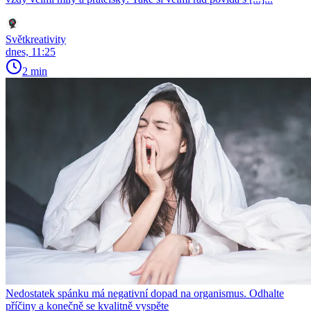
Světkreativity
dnes, 11:25
2 min
Nedostatek spánku má negativní dopad na organismus. Odhalte
příčiny a konečně se kvalitně vyspěte