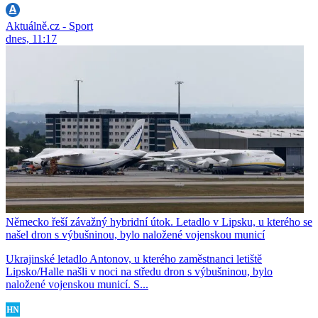
Aktuálně.cz - Sport
dnes, 11:17
Německo řeší závažný hybridní útok. Letadlo v Lipsku, u kterého se
našel dron s výbušninou, bylo naložené vojenskou municí
Ukrajinské letadlo Antonov, u kterého zaměstnanci letiště
Lipsko/Halle našli v noci na středu dron s výbušninou, bylo
naložené vojenskou municí. S...