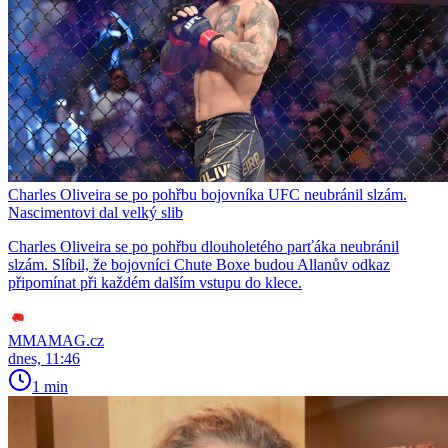
Charles Oliveira se po pohřbu bojovníka UFC neubránil slzám.
Nascimentovi dal velký slib
Charles Oliveira se po pohřbu dlouholetého parťáka neubránil
slzám. Slíbil, že bojovníci Chute Boxe budou Allanův odkaz
připomínat při každém dalším vstupu do klece.
MMAMAG.cz
dnes, 11:46
1 min