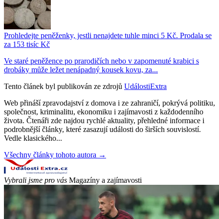
Prohledejte peněženky, jestli nenajdete tuhle minci 5 Kč. Prodala se
za 153 tisíc Kč
Ve staré peněžence po prarodičích nebo v zapomenuté krabici s
drobáky může ležet nenápadný kousek kovu, za...
Tento článek byl publikován ze zdrojů
UdálostiExtra
Web přináší zpravodajství z domova i ze zahraničí, pokrývá politiku,
společnost, kriminalitu, ekonomiku i zajímavosti z každodenního
života. Čtenáři zde najdou rychlé aktuality, přehledné informace i
podrobnější články, které zasazují události do širších souvislostí.
Vedle klasického...
Všechny články tohoto autora →
Vybrali jsme pro vás
Magazíny a zajímavosti