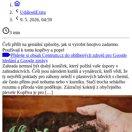
UdálostiExtra
9. 5. 2026, 04:59
3 min
Češi přišli na geniální způsoby, jak si vyrobit hnojivo zadarmo.
Používají k tomu kopřivy a popel
Přidejte si obsah Centrum.cz do oblíbených zdrojů pro Google
hledání a Google zprávy
Zahrada nemusí být drahý koníček, který požírá vaše úspory v
zahradnictvích. Češi jsou národem kutilů a vynálezců, kteří vědí, že
ty největší poklady pro záhony neleží v plastových lahvích s chemií,
ale často přímo pod nohama nebo v kurníku. Stačí trocha selského
rozumu a příroda vám poděkuje. Zázračný koktejl z obyčejného
plevele Kopřiva je pro […]