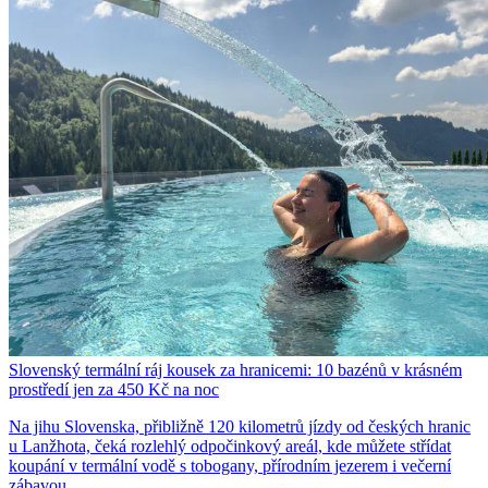
Slovenský termální ráj kousek za hranicemi: 10 bazénů v krásném
prostředí jen za 450 Kč na noc
Na jihu Slovenska, přibližně 120 kilometrů jízdy od českých hranic
u Lanžhota, čeká rozlehlý odpočinkový areál, kde můžete střídat
koupání v termální vodě s tobogany, přírodním jezerem i večerní
zábavou.