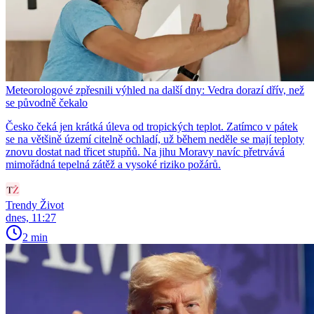
Meteorologové zpřesnili výhled na další dny: Vedra dorazí dřív, než
se původně čekalo
Česko čeká jen krátká úleva od tropických teplot. Zatímco v pátek
se na většině území citelně ochladí, už během neděle se mají teploty
znovu dostat nad třicet stupňů. Na jihu Moravy navíc přetrvává
mimořádná tepelná zátěž a vysoké riziko požárů.
Trendy Život
dnes, 11:27
2 min