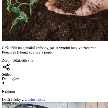
Češi přišli na geniální způsoby, jak si vyrobit hnojivo zadarmo.
Používají k tomu kopřivy a popel
Zdroj
:
UdálostiExtra
Sdílet
Denní
výzva
0
Reklama
Další články z
UdálostiExtra