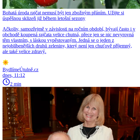
Bohatá úroda rajčat nemusí být jen zbožným přáním. Užijte si
úspěšnou sklizeň již během letošní sezony
Ačkoliv, samozřejmě v závislosti na ročním období, bývají často i v
obchodě koupená rajčata velice chutná, přece jen se nic nevyrovná
těm vlastním, s láskou vypěstovaným. Jedná se o jeden z
nejoblíbenějších druhů zeleniny, který není jen chuťově příjemný,
ale také velice zdravý.
BydlímeÚtulně.cz
dnes, 11:12
2 min