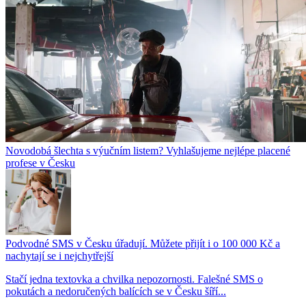
Novodobá šlechta s výučním listem? Vyhlašujeme nejlépe placené
profese v Česku
Podvodné SMS v Česku úřadují. Můžete přijít i o 100 000 Kč a
nachytají se i nejchytřejší
Stačí jedna textovka a chvilka nepozornosti. Falešné SMS o
pokutách a nedoručených balících se v Česku šíří...