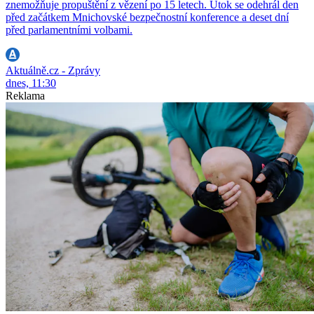
znemožňuje propuštění z vězení po 15 letech. Útok se odehrál den
před začátkem Mnichovské bezpečnostní konference a deset dní
před parlamentními volbami.
Aktuálně.cz - Zprávy
dnes, 11:30
Reklama