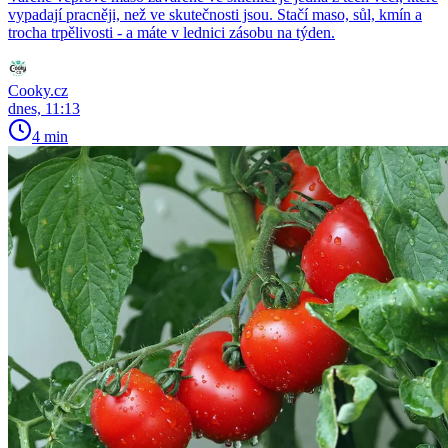
vypadají pracněji, než ve skutečnosti jsou. Stačí maso, sůl, kmín a
trocha trpělivosti - a máte v lednici zásobu na týden.
Cooky.cz
dnes, 11:13
4 min