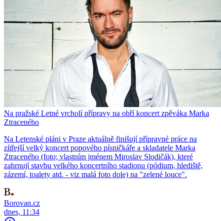
Na pražské Letné vrcholí přípravy na obří koncert zpěváka Marka
Ztraceného
Na Letenské pláni v Praze aktuálně finišují přípravné práce na
zítřejší velký koncert popového písničkáře a skladatele Marka
Ztraceného (foto; vlastním jménem Miroslav Slodičák), které
zahrnují stavbu velkého koncertního stadionu (pódium, hlediště,
zázemí, toalety atd. - viz malá foto dole) na "zelené louce".
Borovan.cz
dnes, 11:34