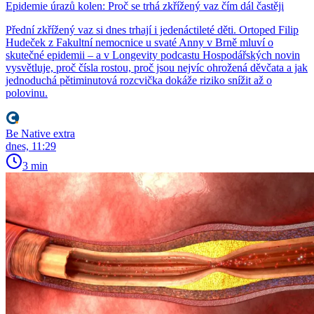
Epidemie úrazů kolen: Proč se trhá zkřížený vaz čím dál častěji
Přední zkřížený vaz si dnes trhají i jedenáctileté děti. Ortoped Filip
Hudeček z Fakultní nemocnice u svaté Anny v Brně mluví o
skutečné epidemii – a v Longevity podcastu Hospodářských novin
vysvětluje, proč čísla rostou, proč jsou nejvíc ohrožená děvčata a jak
jednoduchá pětiminutová rozcvička dokáže riziko snížit až o
polovinu.
Be Native extra
dnes, 11:29
3 min