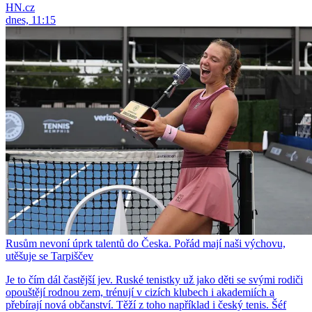
HN.cz
dnes, 11:15
Rusům nevoní úprk talentů do Česka. Pořád mají naši výchovu,
utěšuje se Tarpiščev
Je to čím dál častější jev. Ruské tenistky už jako děti se svými rodiči
opouštějí rodnou zem, trénují v cizích klubech i akademiích a
přebírají nová občanství. Těží z toho například i český tenis. Šéf