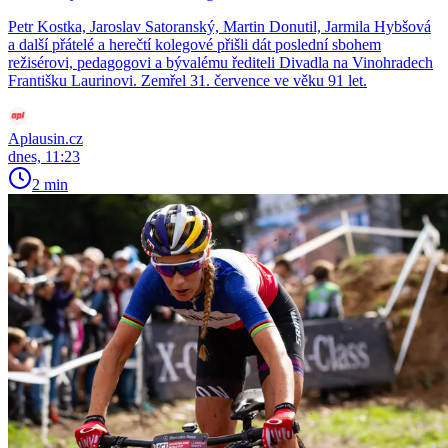
Petr Kostka, Jaroslav Satoranský, Martin Donutil, Jarmila Hybšová
a další přátelé a herečtí kolegové přišli dát poslední sbohem
režisérovi, pedagogovi a bývalému řediteli Divadla na Vinohradech
Františku Laurinovi. Zemřel 31. července ve věku 91 let.
Aplausin.cz
dnes, 11:23
2 min