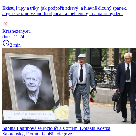
Existují tipy a triky, jak podpořit zdravý, a hlavně dlouhý spánek,
abyste se ráno vzbudili odpočatí a měli energii na náročný den.
Krasnezeny.eu
dnes, 11:24
2 min
Sabina Laurinová se rozloučila s otcem. Dorazili Kostka,
Satoranský, Donutil i další kolegové