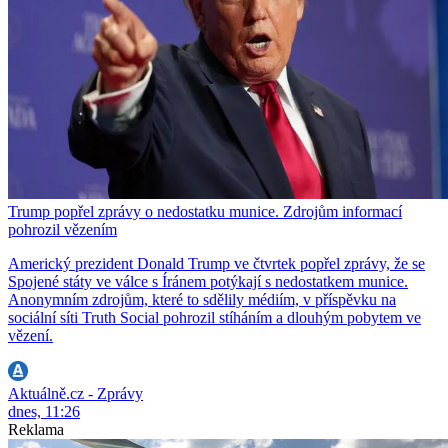
Trump popřel zprávy o nedostatku munice. Zdrojům informací
pohrozil vězením
Americký prezident Donald Trump ve čtvrtek popřel zprávy, že se
Spojené státy ve válce s Íránem potýkají s nedostatkem munice.
Anonymním zdrojům, které to sdělily médiím, v příspěvku na
sociální síti Truth Social pohrozil stíháním a dlouhým pobytem ve
vězení.
Aktuálně.cz - Zprávy
dnes, 11:26
Reklama