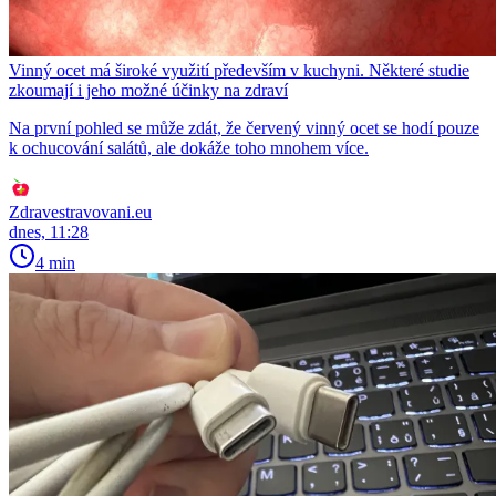
Vinný ocet má široké využití především v kuchyni. Některé studie
zkoumají i jeho možné účinky na zdraví
Na první pohled se může zdát, že červený vinný ocet se hodí pouze
k ochucování salátů, ale dokáže toho mnohem více.
Zdravestravovani.eu
dnes, 11:28
4 min