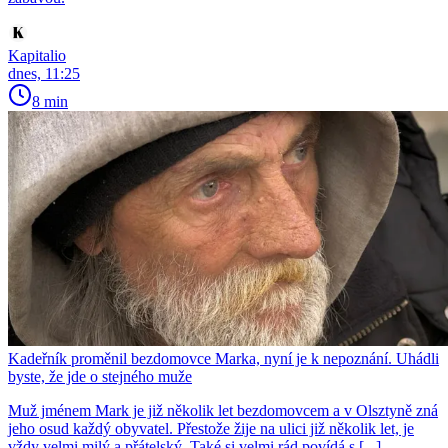
Kapitalio
dnes, 11:25
8 min
Kadeřník proměnil bezdomovce Marka, nyní je k nepoznání. Uhádli
byste, že jde o stejného muže
Muž jménem Mark je již několik let bezdomovcem a v Olsztyně zná
jeho osud každý obyvatel. Přestože žije na ulici již několik let, je
vždy velmi milý a přátelský. Také si velmi rád povídá s [...]...