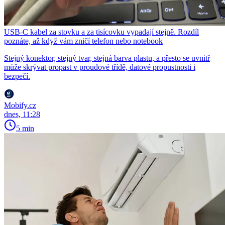
USB-C kabel za stovku a za tisícovku vypadají stejně. Rozdíl
poznáte, až když vám zničí telefon nebo notebook
Stejný konektor, stejný tvar, stejná barva plastu, a přesto se uvnitř
může skrývat propast v proudové třídě, datové propustnosti i
bezpečí.
Mobify.cz
dnes, 11:28
5 min