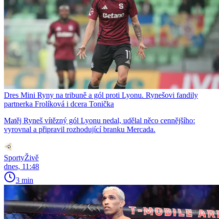
Dres Mini Ryny na tribuně a gól proti Lyonu. Rynešovi fandily
partnerka Frolíková i dcera Tonička
Matěj Ryneš vítězný gól Lyonu nedal, udělal něco cennějšího:
vyrovnal a připravil rozhodující branku Mercada.
SportyŽivě
dnes, 11:48
3 min