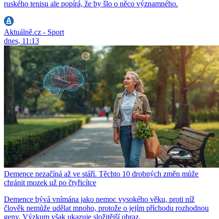
ruského tenisu ale popírá, že by šlo o něco významného.
Aktuálně.cz - Sport
dnes, 11:13
Demence nezačíná až ve stáří. Těchto 10 drobných změn může
chránit mozek už po čtyřicítce
Demence bývá vnímána jako nemoc vysokého věku, proti níž
člověk nemůže udělat mnoho, protože o jejím příchodu rozhodnou
geny. Výzkum však ukazuje složitější obraz.