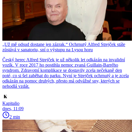
„Už mě odsud dostane jen zázrak.“ Ochrnutý Alfred Strejček stále
zůstává v sanatoriu, sní o výstupu na Lysou horu
Český herec Alfred Strejček je už několik let odkázán na invalidní
vozík. V roce 2017 ho postihla nemoc zvaná Guillain-Barrého
syndrom. Zdravotní komplikace se dostavily zcela nečekaně den
poté, co si šel zaběhat do parku. Nyní je Strejček ochrnutý a je zcela
odkázán na pomoc druhých, přesto má odvážné sny, kterých se
nehodlá vzdát.
Kapitalio
dnes, 11:09
2 min