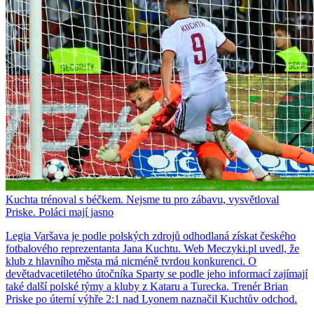
Kuchta trénoval s béčkem. Nejsme tu pro zábavu, vysvětloval
Priske. Poláci mají jasno
Legia Varšava je podle polských zdrojů odhodlaná získat českého
fotbalového reprezentanta Jana Kuchtu. Web Meczyki.pl uvedl, že
klub z hlavního města má nicméně tvrdou konkurenci. O
devětadvacetiletého útočníka Sparty se podle jeho informací zajímají
také další polské týmy a kluby z Kataru a Turecka. Trenér Brian
Priske po úterní výhře 2:1 nad Lyonem naznačil Kuchtův odchod.