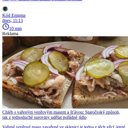
Kód Enigma
dnes, 11:13
10 min
Reklama
Chléb s vařeným vepřovým masem a šťávou: Staročeský způsob,
jak z jednoduché suroviny udělat pořádné jídlo
Vařené vepřové maso zavařené ve sklenici je jedna z těch věcí, které