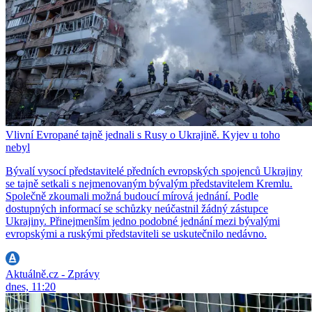
Vlivní Evropané tajně jednali s Rusy o Ukrajině. Kyjev u toho
nebyl
Bývalí vysocí představitelé předních evropských spojenců Ukrajiny
se tajně setkali s nejmenovaným bývalým představitelem Kremlu.
Společně zkoumali možná budoucí mírová jednání. Podle
dostupných informací se schůzky neúčastnil žádný zástupce
Ukrajiny. Přinejmenším jedno podobné jednání mezi bývalými
evropskými a ruskými představiteli se uskutečnilo nedávno.
Aktuálně.cz - Zprávy
dnes, 11:20