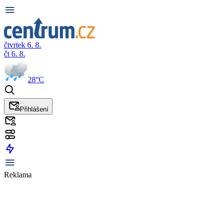
čtvrtek 6. 8.
čt 6. 8.
28°C
Přihlášení
Reklama