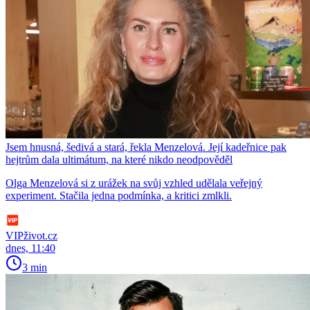
Jsem hnusná, šedivá a stará, řekla Menzelová. Její kadeřnice pak
hejtrům dala ultimátum, na které nikdo neodpověděl
Olga Menzelová si z urážek na svůj vzhled udělala veřejný
experiment. Stačila jedna podmínka, a kritici zmlkli.
VIPživot.cz
dnes, 11:40
3 min