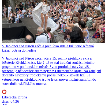
V Jablonci nad Nisou začala přehlídka skla a bižuterie Křehká
krása, potrvá do neděle
V Jablonci nad Nisou začal včera 15. ročník přehlídky skla a
bižuterie Křehká krása, který už se stal tradiční součástí letního
programu v podhorském městě. Svou produkci na výstavišti
prezentuje pět desítek firem nejen z Libereckého kraje. Na zahájení
dorazilo navzdory tropickému počasí několik stovek lidí. Se
vstupenkou na Křehkou krásu je letos znovu možné zamířit i do
sousedního sklářského muzea.
Liberecká Drbna
dnes, 04:36