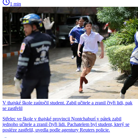
1 min
V thajské škole zaútočil student. Zabil učitele a zranil čtyři lidi, pak
se zastřelil
Střelec ve škole v thajské provincii Nontchaburí v pátek zabil
jednoho učitele a zranil čtyři lidi. Pachatelem byl student, který se
posléze zastřelil, uvedla podle agentury Reuters policie.