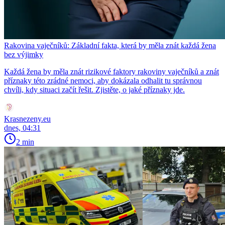
Rakovina vaječníků: Základní fakta, která by měla znát každá žena
bez výjimky
Každá žena by měla znát rizikové faktory rakoviny vaječníků a znát
příznaky této zrádné nemoci, aby dokázala odhalit tu správnou
chvíli, kdy situaci začít řešit. Zjistěte, o jaké příznaky jde.
Krasnezeny.eu
dnes, 04:31
2 min