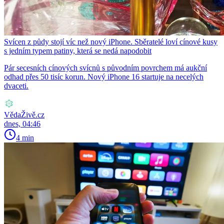
Svícen z půdy stojí víc než nový iPhone. Sběratelé loví cínové kusy
s jedním typem patiny, která se nedá napodobit
Pár secesních cínových svícnů s původním povrchem má aukční
odhad přes 50 tisíc korun. Nový iPhone 16 startuje na necelých
dvaceti.
VědaŽivě.cz
dnes, 04:46
4 min