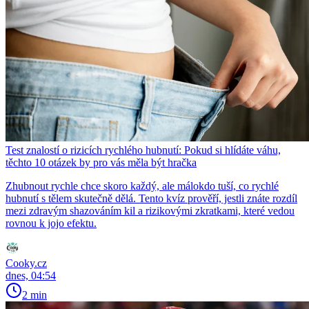
Test znalostí o rizicích rychlého hubnutí: Pokud si hlídáte váhu,
těchto 10 otázek by pro vás měla být hračka
Zhubnout rychle chce skoro každý, ale málokdo tuší, co rychlé
hubnutí s tělem skutečně dělá. Tento kvíz prověří, jestli znáte rozdíl
mezi zdravým shazováním kil a rizikovými zkratkami, které vedou
rovnou k jojo efektu.
Cooky.cz
dnes, 04:54
2 min