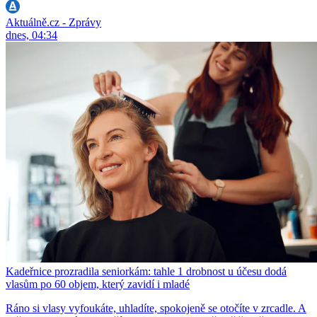
Aktuálně.cz - Zprávy
dnes, 04:34
Kadeřnice prozradila seniorkám: tahle 1 drobnost u účesu dodá
vlasům po 60 objem, který zavidí i mladé
Ráno si vlasy vyfoukáte, uhladíte, spokojeně se otočíte v zrcadle. A