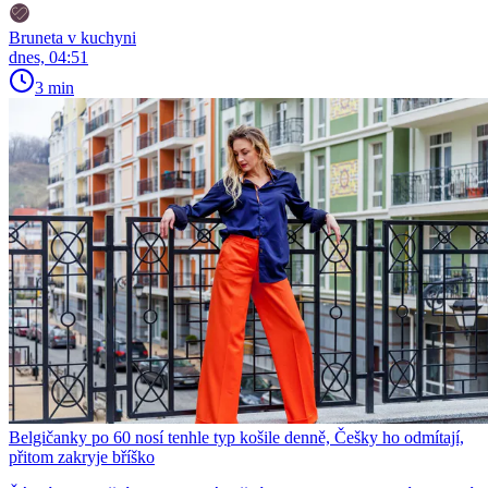
Bruneta v kuchyni
dnes, 04:51
3 min
Belgičanky po 60 nosí tenhle typ košile denně, Češky ho odmítají,
přitom zakryje bříško