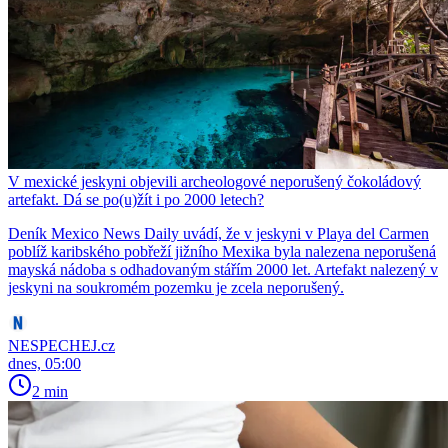
V mexické jeskyni objevili archeologové neporušený čokoládový
artefakt. Dá se po(u)žít i po 2000 letech?
Deník Mexico News Daily uvádí, že v jeskyni v Playa del Carmen
poblíž karibského pobřeží jižního Mexika byla nalezena neporušená
mayská nádoba s odhadovaným stářím 2000 let. Artefakt nalezený v
jeskyni na soukromém pozemku je zcela neporušený.
NESPECHEJ.cz
dnes, 05:00
2 min