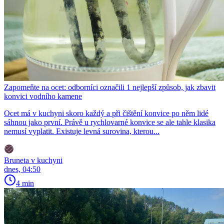
Zapomeňte na ocet: odborníci označili 1 nejlepší způsob, jak zbavit
konvici vodního kamene
Ocet má v kuchyni skoro každý a při čištění konvice po něm lidé
sáhnou jako první. Právě u rychlovarné konvice se ale tahle klasika
nemusí vyplatit. Existuje levná surovina, kterou...
Bruneta v kuchyni
dnes, 04:50
4 min