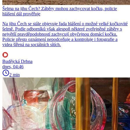
Šelma na jihu Čech? Záběry mohou zachycovat kočku, policie
hlášení dál prověřuje
Na jihu Čech se stále objevuje řada hlášení o možné velké kočkovité
šelmě. Podle odborníků však alespoň některé zveřejněné záběry s
největší pravděpodobností zachycují obyčejnou domácí kočku.
Policie přesto oznámení nepodceňuje a kontroluje i fotografie a
videa šířená na sociálních sítích.
Budějcká Drbna
dnes, 04:46
2 min