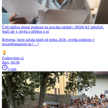
Češi můžou dostat podporu na pracáku klidně i 38500 Kč měsíčně.
Stačí ale 1 chyba a přijdou o ni
Reforma, která začala platit od ledna 2026, zvedla podporu v
nezaměstnanosti na […]
Zodpovime.cz
dnes, 04:36
3 min