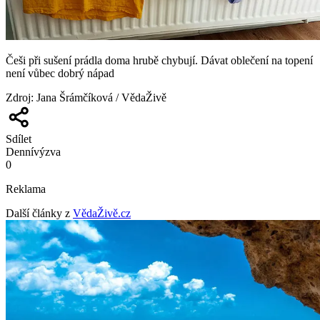
Češi při sušení prádla doma hrubě chybují. Dávat oblečení na topení
není vůbec dobrý nápad
Zdroj
:
Jana Šrámčíková / VědaŽivě
Sdílet
Denní
výzva
0
Reklama
Další články z
VědaŽivě.cz