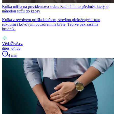
Kulka mířila na prezidentovo srdce. Zachránil ho předmět, který si
náhodou strčil do kapsy
Kulka z revolveru prošla kabátem, stovkou přeložených stran
rukopisu i kovovým pouzdrem na brýle. Teprve pak zasáhla
hrudník.
VědaŽivě.cz
dnes, 04:33
4 min