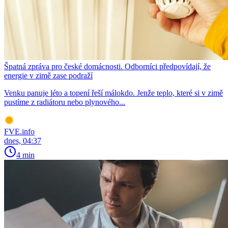
Špatná zpráva pro české domácnosti. Odborníci předpovídají, že
energie v zimě zase podraží
Venku panuje léto a topení řeší málokdo. Jenže teplo, které si v zimě
pustíme z radiátoru nebo plynového...
FVE.info
dnes, 04:37
4 min