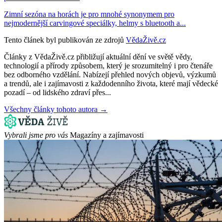
Zimní sezóna na horách je pro mnohé synonymem pro
nejmodernější carvingové speciálky, helmy s bluetooth a...
Tento článek byl publikován ze zdrojů
VědaŽivě.cz
Články z VědaŽivě.cz přibližují aktuální dění ve světě vědy,
technologií a přírody způsobem, který je srozumitelný i pro čtenáře
bez odborného vzdělání. Nabízejí přehled nových objevů, výzkumů
a trendů, ale i zajímavosti z každodenního života, které mají vědecké
pozadí – od lidského zdraví přes...
Všechny články tohoto autora →
Vybrali jsme pro vás
Magazíny a zajímavosti