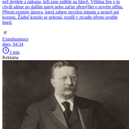
než dojdete z nákupu, leží zase zplihle na hlavě. Většina žen v tu
chvíli sáhne po dalším spreji nebo začne přemýšlet o novém střihu.
Přitom existuje úprava, která zabere necelou minutu a nestojí ani
korunu. Žádné kouzlo se nekoná, rozdíl v zrcadle přesto uvidíte
hned.
ExtraInspirace
dnes, 04:34
3 min
Reklama