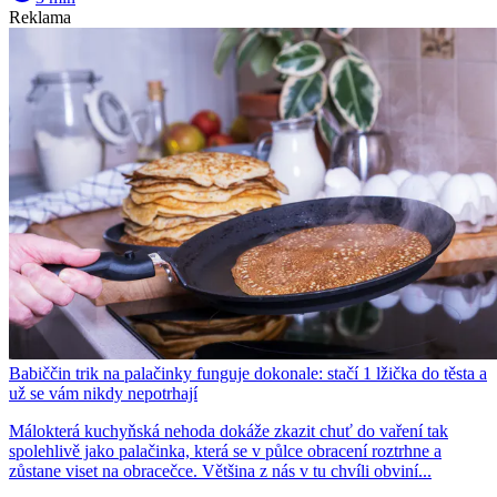
Reklama
Babiččin trik na palačinky funguje dokonale: stačí 1 lžička do těsta a
už se vám nikdy nepotrhají
Málokterá kuchyňská nehoda dokáže zkazit chuť do vaření tak
spolehlivě jako palačinka, která se v půlce obracení roztrhne a
zůstane viset na obracečce. Většina z nás v tu chvíli obviní...