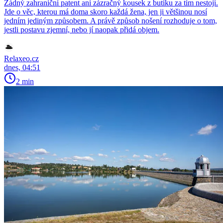
Žádný zahraniční patent ani zázračný kousek z butiku za tím nestojí.
Jde o věc, kterou má doma skoro každá žena, jen ji většinou nosí
jedním jediným způsobem. A právě způsob nošení rozhoduje o tom,
jestli postavu zjemní, nebo jí naopak přidá objem.
Relaxeo.cz
dnes, 04:51
2 min