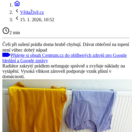
VědaŽivě.cz
15. 1. 2026, 10:52
2 min
Češi při sušení prádla doma hrubě chybují. Dávat oblečení na topení
není vůbec dobrý nápad
Přidejte si obsah Centrum.cz do oblíbených zdrojů pro Google
hledání a Google zprávy
Radiátor zakrytý prádlem nefunguje správně a zvyšuje náklady na
vytápění. Vysoká vlhkost zároveň podporuje vznik plísní v
domácnosti.