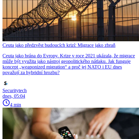
Ceuta jako předzvěst budoucích krizí: Migrace jako zbraň
Ceuta jako brána do Evropy. Krize v roce 2021 ukázala, že migrace
může být využita jako nástroj geopolitického nátlaku. Jak funguje
koncept „weaponized migration“ a proč jej NATO i EU dnes
považují za hybridní hrozbu?
Securitytech
dnes, 05:04
4 min