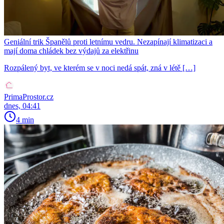
Geniální trik Španělů proti letnímu vedru. Nezapínají klimatizaci a
mají doma chládek bez výdajů za elektřinu
Rozpálený byt, ve kterém se v noci nedá spát, zná v létě […]
PrimaProstor.cz
dnes, 04:41
4 min