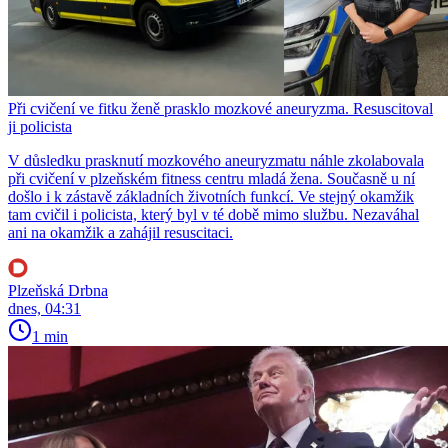
Při cvičení ve fitku ženě prasklo mozkové aneuryzma. Resuscitoval
ji policista
V důsledku prasknutí mozkového aneuryzmatu náhle zkolabovala
při cvičení v plzeňském fitness centru mladá žena. Současně u ní
došlo i k zástavě základních životních funkcí. Ve stejný okamžik
tam cvičil i policista, který byl v té době mimo službu. Nezaváhal
ani na okamžik a zahájil resuscitaci.
Plzeňská Drbna
dnes, 04:31
1 min