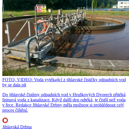
FOTO, VIDEO: Voda vytékající z jihlavské čističky odpadních vod
by se dala pít
Do jihlavské čistírny odpadních vod v Hruškových Dvorech přitéká
špinavá voda z kanalizace. Když další den odtéká, je čistší než voda
v řece. Redakce Jihlavské Drbny měla možnost si prohlédnout celý
proces čištění.
Jihlavská Drbna