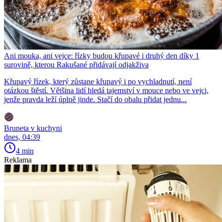
Ani mouka, ani vejce: řízky budou křupavé i druhý den díky 1
surovině, kterou Rakušané přidávají odjakživa
Křupavý řízek, který zůstane křupavý i po vychladnutí, není
otázkou štěstí. Většina lidí hledá tajemství v mouce nebo ve vejci,
jenže pravda leží úplně jinde. Stačí do obalu přidat jednu...
Bruneta v kuchyni
dnes, 04:39
4 min
Reklama