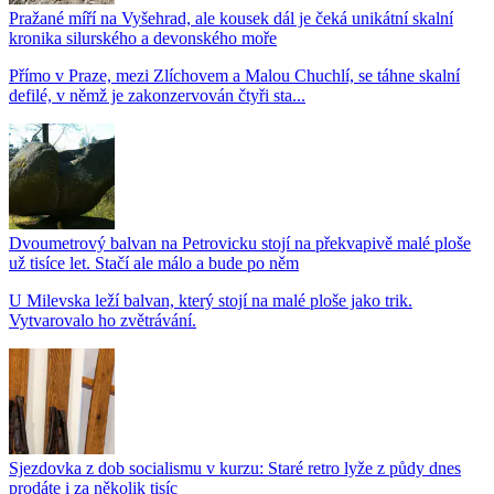
Pražané míří na Vyšehrad, ale kousek dál je čeká unikátní skalní
kronika silurského a devonského moře
Přímo v Praze, mezi Zlíchovem a Malou Chuchlí, se táhne skalní
defilé, v němž je zakonzervován čtyři sta...
Dvoumetrový balvan na Petrovicku stojí na překvapivě malé ploše
už tisíce let. Stačí ale málo a bude po něm
U Milevska leží balvan, který stojí na malé ploše jako trik.
Vytvarovalo ho zvětrávání.
Sjezdovka z dob socialismu v kurzu: Staré retro lyže z půdy dnes
prodáte i za několik tisíc