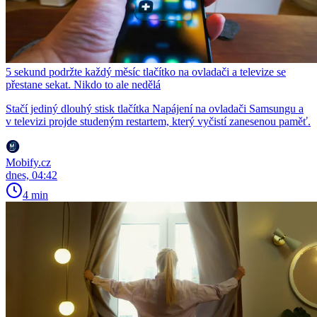
5 sekund podržte každý měsíc tlačítko na ovladači a televize se
přestane sekat. Nikdo to ale nedělá
Stačí jediný dlouhý stisk tlačítka Napájení na ovladači Samsungu a
v televizi projde studeným restartem, který vyčistí zanesenou paměť.
Mobify.cz
dnes, 04:42
4 min