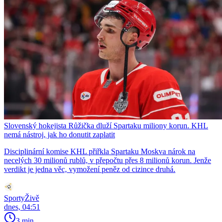
Slovenský hokejista Růžička dluží Spartaku miliony korun. KHL
nemá nástroj, jak ho donutit zaplatit
Disciplinární komise KHL přiřkla Spartaku Moskva nárok na
necelých 30 milionů rublů, v přepočtu přes 8 milionů korun. Jenže
verdikt je jedna věc, vymožení peněz od cizince druhá.
SportyŽivě
dnes, 04:51
3 min