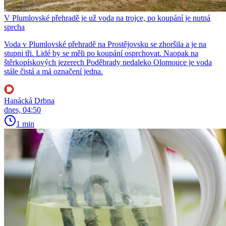
V Plumlovské přehradě je už voda na trojce, po koupání je nutná
sprcha
Voda v Plumlovské přehradě na Prostějovsku se zhoršila a je na
stupni tři. Lidé by se měli po koupání osprchovat. Naopak na
štěrkopískových jezerech Poděbrady nedaleko Olomouce je voda
stále čistá a má označení jedna.
Hanácká Drbna
dnes, 04:50
1 min