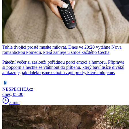
Tuhle dvojici prostě musíte milovat. Dnes ve 20:20 vytáhne Nova
romantickou komedii, která zahřeje u srdce každého Čecha
Páteční večer si zaslouží pořádnou porci emocí a humoru. Připravte
si popcorn a nechte se vtáhnout do příběhu, který baví tisíce diváků
a ukazuje, jak daleko jsme ochotni zajít pro ty, které milujeme.
NESPECHEJ.cz
dnes, 05:00
3 min