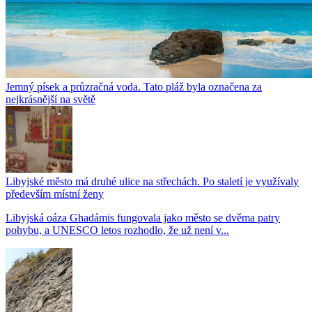
Jemný písek a průzračná voda. Tato pláž byla označena za
nejkrásnější na světě
Libyjské město má druhé ulice na střechách. Po staletí je využívaly
především místní ženy
Libyjská oáza Ghadámis fungovala jako město se dvěma patry
pohybu, a UNESCO letos rozhodlo, že už není v...