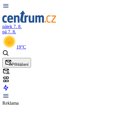
pátek 7. 8.
pá 7. 8.
19°C
Přihlášení
Reklama