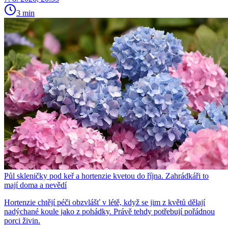
3 min
Půl skleničky pod keř a hortenzie kvetou do října. Zahrádkáři to
mají doma a nevědí
Hortenzie chtějí péči obzvlášť v létě, když se jim z květů dělají
nadýchané koule jako z pohádky. Právě tehdy potřebují pořádnou
porci živin.