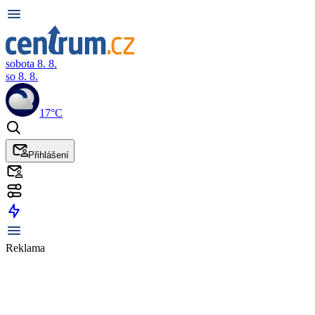
sobota 8. 8.
so 8. 8.
17°C
Přihlášení
Reklama