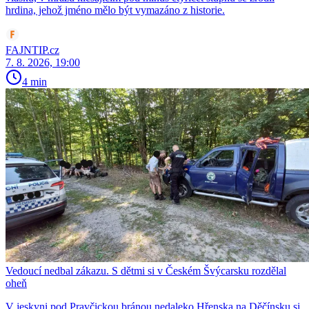
hrdina, jehož jméno mělo být vymazáno z historie.
FAJNTIP.cz
7. 8. 2026, 19:00
4 min
Vedoucí nedbal zákazu. S dětmi si v Českém Švýcarsku rozdělal
oheň
V jeskyni pod Pravčickou bránou nedaleko Hřenska na Děčínsku si