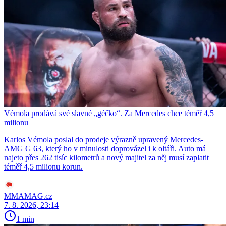
Vémola prodává své slavné „géčko“. Za Mercedes chce téměř 4,5
milionu
Karlos Vémola poslal do prodeje výrazně upravený Mercedes-
AMG G 63, který ho v minulosti doprovázel i k oltáři. Auto má
najeto přes 262 tisíc kilometrů a nový majitel za něj musí zaplatit
téměř 4,5 milionu korun.
MMAMAG.cz
7. 8. 2026, 23:14
1 min