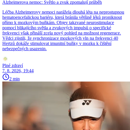
Alzheimerova nemoc: Světlo a zvuk zpomalují průběh
Léčba Alzheimerovy nemoci narážela dlouhá léta na neprostupnou
hematoencefalickou bariéru, která bránila většině léků proniknout
přímo k mozkovým buňkám. Objev takzvané neurostimulace
pomocí blikajícího světla a zvukových impulsů o specifické
frekvenci však přináší zcela nový pohled na možnost regenerace.
Vědci zjistili, že synchronizace mozkových vln na frekvenci 40
Hertzů dokáže stimulovat imunitní buňky v mozku k čištění
nebezpečných usazenin.
Plné zdraví
7. 8. 2026, 19:44
2 min