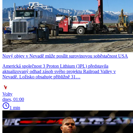
Nový objev v Nevadě může posílit surovinovou soběstačnost USA
Americká společnost 3 Proton Lithium (3PL) představila
aktualizovaný odhad zásob svého projektu Railroad Valley v
Nevadě. Ložisko obsahuje přibližně 31…
Volty
dnes, 01:00
1 min