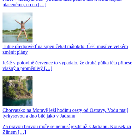
placenému, co na […]
Tuhle předpověď na srpen čekal málokdo. Češi musí ve velkém
změnit plány
Ještě v polovině července to vypadalo, že druhá půlka léta přinese
vlažný a proměnlivý […]
Chorvatsko na Moravě leží hodinu cesty od Ostravy. Vodu mají
tyrkysovou a dno bílé jako v Jadranu
Za pravou barvou moře se nemusí jezdit až k Jadranu. Kousek za
Zlínem […]