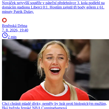
Nováček nejvyšší soutěže v páteční předehrávce 3. kola podlehl na
domácím stadionu Liberci 0:1. Hostům zajistil tři body gólem z 61.
minuty Patrik Dulay.
Brněnská Drbna
7. 8. 2026, 19:40
2 min
Chci chránit mladé dívky, neměly by hrát proti biologickým mužům,
říká hvězda ženské NBA Cunninghamová