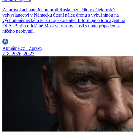
Za provokaci namířenou proti Rusku označilo v pátek ruské
velvyslanectví v Německu úterní nález dronu s výbušninou na
východoněmeckém letišti Lipsko/Halle. Informuje o tom agentura
DPA. Berlín oficiálně Moskvu v souvislosti s tímto případem z
ničeho neobvinil.
Aktuálně.cz - Zprávy
7. 8. 2026, 20:23