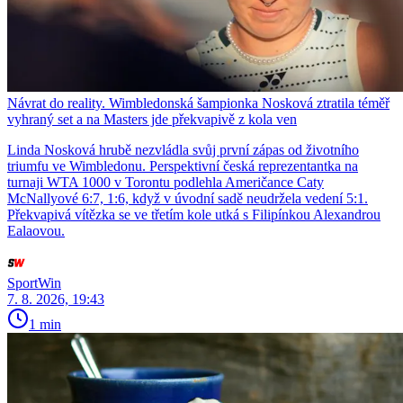
Návrat do reality. Wimbledonská šampionka Nosková ztratila téměř
vyhraný set a na Masters jde překvapivě z kola ven
Linda Nosková hrubě nezvládla svůj první zápas od životního
triumfu ve Wimbledonu. Perspektivní česká reprezentantka na
turnaji WTA 1000 v Torontu podlehla Američance Caty
McNallyové 6:7, 1:6, když v úvodní sadě neudržela vedení 5:1.
Překvapivá vítězka se ve třetím kole utká s Filipínkou Alexandrou
Ealaovou.
SportWin
7. 8. 2026, 19:43
1 min