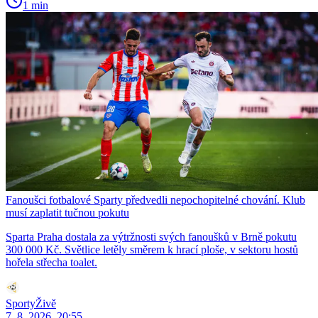
1 min
Fanoušci fotbalové Sparty předvedli nepochopitelné chování. Klub
musí zaplatit tučnou pokutu
Sparta Praha dostala za výtržnosti svých fanoušků v Brně pokutu
300 000 Kč. Světlice letěly směrem k hrací ploše, v sektoru hostů
hořela střecha toalet.
SportyŽivě
7. 8. 2026, 20:55