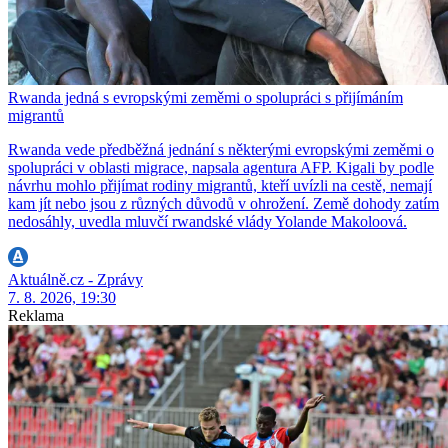
Rwanda jedná s evropskými zeměmi o spolupráci s přijímáním
migrantů
Rwanda vede předběžná jednání s některými evropskými zeměmi o
spolupráci v oblasti migrace, napsala agentura AFP. Kigali by podle
návrhu mohlo přijímat rodiny migrantů, kteří uvízli na cestě, nemají
kam jít nebo jsou z různých důvodů v ohrožení. Země dohody zatím
nedosáhly, uvedla mluvčí rwandské vlády Yolande Makoloová.
Aktuálně.cz - Zprávy
7. 8. 2026, 19:30
Reklama