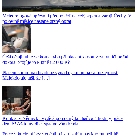
Meteorologové upřesnili předpověď na celý srpen a varují Čechy. V
polovině měsíce nastane drsný obrat
Češi dělají tuhle velkou chybu při placení kartou v zahraničí pořád
dokola. Stojí je to klidně i 2 000 Kč
Placení kartou na dovolené vypadá jako úplná samozřejmost.
Málokdo ale tuší, že […]
Kolik si v Německu vydělá pomocný kuchař za 4 hodiny práce
denně? Až to uvidíte, spadne vám brada
Práce v kuchyni bez výučního listu patří u nás k tomu nejhůř