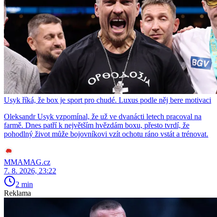
Usyk říká, že box je sport pro chudé. Luxus podle něj bere motivaci
Oleksandr Usyk vzpomínal, že už ve dvanácti letech pracoval na
farmě. Dnes patří k největším hvězdám boxu, přesto tvrdí, že
pohodlný život může bojovníkovi vzít ochotu ráno vstát a trénovat.
MMAMAG.cz
7. 8. 2026, 23:22
2 min
Reklama