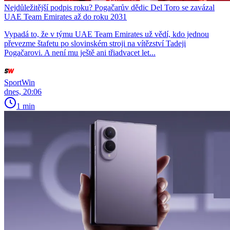
Nejdůležitější podpis roku? Pogačarův dědic Del Toro se zavázal
UAE Team Emirates až do roku 2031
Vypadá to, že v týmu UAE Team Emirates už vědí, kdo jednou
převezme štafetu po slovinském stroji na vítězství Tadeji
Pogačarovi. A není mu ještě ani třiadvacet let...
SportWin
dnes, 20:06
1 min