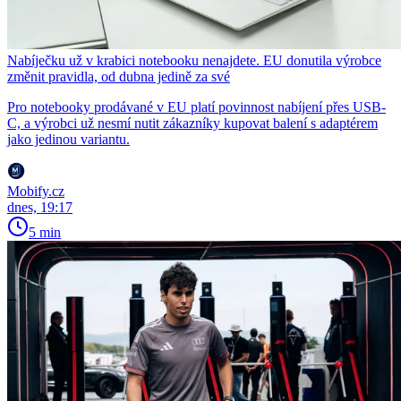
Nabíječku už v krabici notebooku nenajdete. EU donutila výrobce
změnit pravidla, od dubna jedině za své
Pro notebooky prodávané v EU platí povinnost nabíjení přes USB-
C, a výrobci už nesmí nutit zákazníky kupovat balení s adaptérem
jako jedinou variantu.
Mobify.cz
dnes, 19:17
5 min