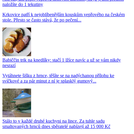
naložíte do 1 tekutiny
Krkovice patří k nejoblíbenějším kouskům vepřového na českém
stole. Přesto se často stává, že po pečení...
Babiččin trik na knedlíky: stačí 1 lžíce navíc a už se vám nikdy
nesrazí
Vytáhnete šišku z hrnce, těšíte se na nadýchanou přílohu ke
svíčkové a za pár minut z ní je splasklý gumový...
Stálo to v každé druhé kuchyni na lince. Za tuhle sadu
smaltovaných hrnců dnes sběratelé nabízejí až 15 000 Kč