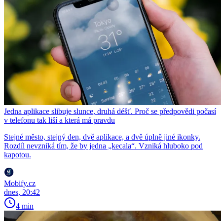
Jedna aplikace slibuje slunce, druhá déšť. Proč se předpovědi počasí
v telefonu tak liší a která má pravdu
Stejné město, stejný den, dvě aplikace, a dvě úplně jiné ikonky.
Rozdíl nevzniká tím, že by jedna „kecala“. Vzniká hluboko pod
kapotou.
Mobify.cz
dnes, 20:42
4 min