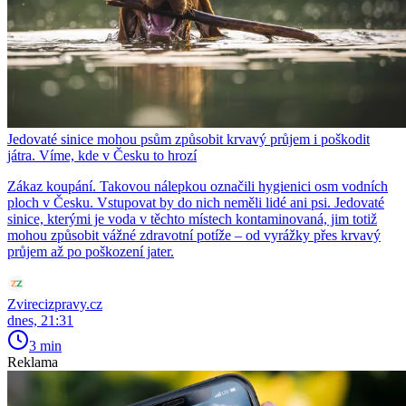
Jedovaté sinice mohou psům způsobit krvavý průjem i poškodit
játra. Víme, kde v Česku to hrozí
Zákaz koupání. Takovou nálepkou označili hygienici osm vodních
ploch v Česku. Vstupovat by do nich neměli lidé ani psi. Jedovaté
sinice, kterými je voda v těchto místech kontaminovaná, jim totiž
mohou způsobit vážné zdravotní potíže – od vyrážky přes krvavý
průjem až po poškození jater.
Zvirecizpravy.cz
dnes, 21:31
3 min
Reklama