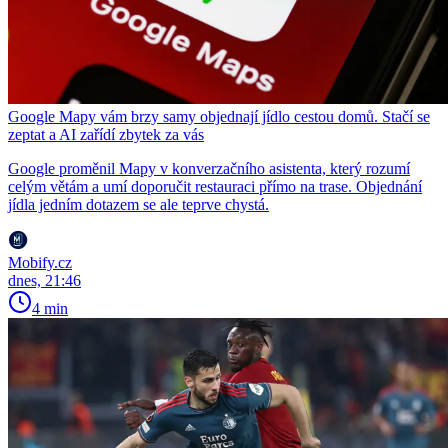
Google Mapy vám brzy samy objednají jídlo cestou domů. Stačí se
zeptat a AI zařídí zbytek za vás
Google proměnil Mapy v konverzačního asistenta, který rozumí
celým větám a umí doporučit restauraci přímo na trase. Objednání
jídla jedním dotazem se ale teprve chystá.
Mobify.cz
dnes, 21:46
4 min