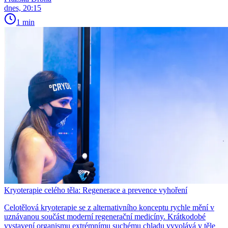
dnes, 20:15
1 min
Kryoterapie celého těla: Regenerace a prevence vyhoření
Celotělová kryoterapie se z alternativního konceptu rychle mění v
uznávanou součást moderní regenerační medicíny. Krátkodobé
vystavení organismu extrémnímu suchému chladu vyvolává v těle