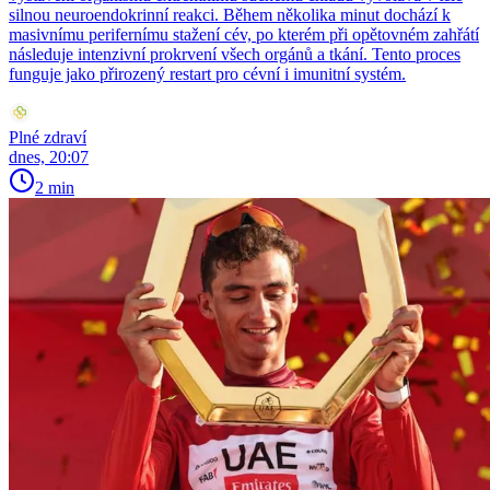
silnou neuroendokrinní reakci. Během několika minut dochází k
masivnímu perifernímu stažení cév, po kterém při opětovném zahřátí
následuje intenzivní prokrvení všech orgánů a tkání. Tento proces
funguje jako přirozený restart pro cévní i imunitní systém.
Plné zdraví
dnes, 20:07
2 min