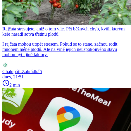
Rajčata stresujete, aniž o tom víte. Pět běžných chyb, kvůli kterým
keře nasadí sotva třetinu plodů
I rajčata mohou utrpět stresem. Pokud se to stane, začnou rodit
mnohem méně plodů. Ale na vině jejich neuspokojivého stavu
mohou být i jiné faktory.
Chalupáři-Zahrádkáři
dnes, 21:51
2 min