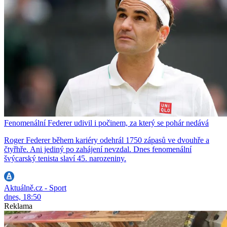
Fenomenální Federer udivil i počinem, za který se pohár nedává
Roger Federer během kariéry odehrál 1750 zápasů ve dvouhře a
čtyřhře. Ani jediný po zahájení nevzdal. Dnes fenomenální
švýcarský tenista slaví 45. narozeniny.
Aktuálně.cz - Sport
dnes, 18:50
Reklama