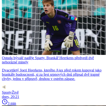
Ostuda bývalé naděje Sparty. Brankář Heerkens předvedl dvě
nehorázné minely
Dvacetiletý Joeri Heerkens, kterého Ajax před rokem kupoval jako
brankáře budoucnosti, si za šest srpnových dnů připsal dvě trapné
chyby, jednu v přípravě, druhou v ostrém zápase.
SportyŽivě
dnes, 20:21
3 min