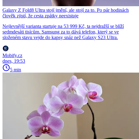
Galaxy Z Fold8 Ultra stojí jmění, ale stojí za to. Po pár hodinách
člověk zjistí, že cesta zpátky neexistuje
Nejlevnější varianta startuje na 53 999 Kč, ta nejdražší se blíží
sedmdesáti tisícům. Samsung za to dává telefon, který se ve
složeném stavu vejde do kapsy snáz než Galaxy S23 Ultra.
Mobify.cz
dnes, 19:53
5 min