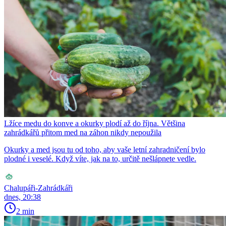
Lžíce medu do konve a okurky plodí až do října. Většina
zahrádkářů přitom med na záhon nikdy nepoužila
Okurky a med jsou tu od toho, aby vaše letní zahradničení bylo
plodné i veselé. Když víte, jak na to, určitě nešlápnete vedle.
Chalupáři-Zahrádkáři
dnes, 20:38
2 min