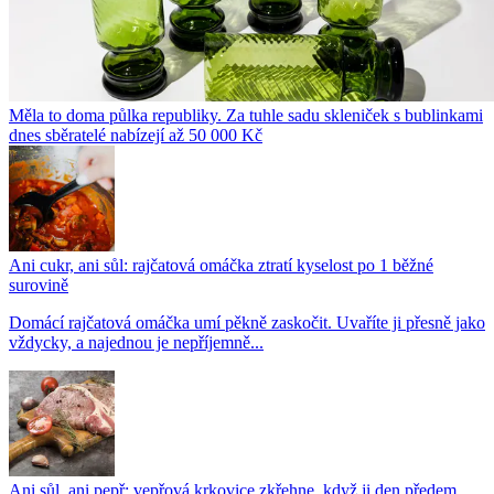
Měla to doma půlka republiky. Za tuhle sadu skleniček s bublinkami
dnes sběratelé nabízejí až 50 000 Kč
Ani cukr, ani sůl: rajčatová omáčka ztratí kyselost po 1 běžné
surovině
Domácí rajčatová omáčka umí pěkně zaskočit. Uvaříte ji přesně jako
vždycky, a najednou je nepříjemně...
Ani sůl, ani pepř: vepřová krkovice zkřehne, když ji den předem