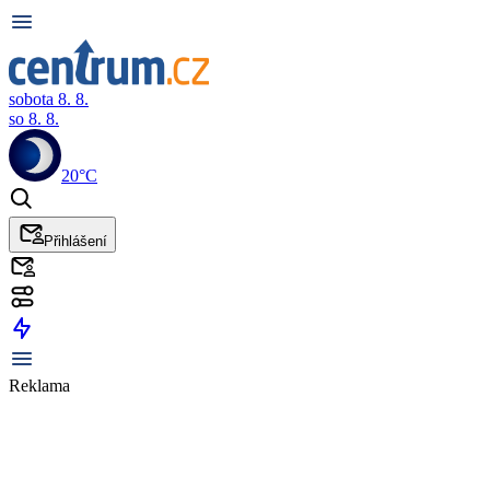
sobota 8. 8.
so 8. 8.
20°C
Přihlášení
Reklama