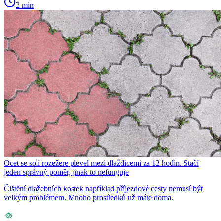
2 min
Ocet se solí rozežere plevel mezi dlaždicemi za 12 hodin. Stačí
jeden správný poměr, jinak to nefunguje
Čištění dlažebních kostek například příjezdové cesty nemusí být
velkým problémem. Mnoho prostředků už máte doma.