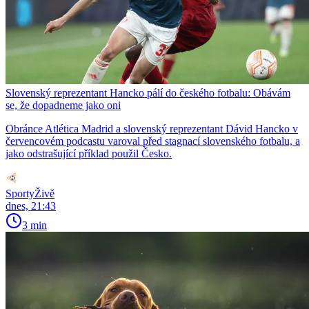
Slovenský reprezentant Hancko pálí do českého fotbalu: Obávám
se, že dopadneme jako oni
Obránce Atlética Madrid a slovenský reprezentant Dávid Hancko v
červencovém podcastu varoval před stagnací slovenského fotbalu, a
jako odstrašující příklad použil Česko.
SportyŽivě
dnes, 21:43
3 min