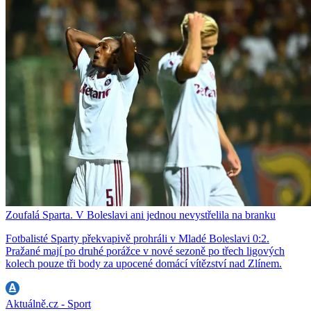
Zoufalá Sparta. V Boleslavi ani jednou nevystřelila na branku
Fotbalisté Sparty překvapivě prohráli v Mladé Boleslavi 0:2.
Pražané mají po druhé porážce v nové sezoně po třech ligových
kolech pouze tři body za upocené domácí vítězství nad Zlínem.
Aktuálně.cz - Sport