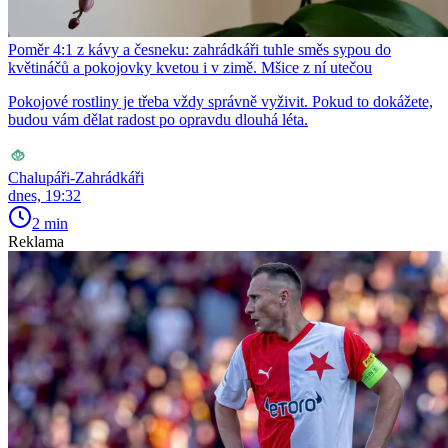
Poměr 4:1 z kávy a česneku: zahrádkáři tuhle směs sypou do
květináčů a pokojovky kvetou i v zimě. Mšice z ní utečou
Pokojové rostliny je třeba vždy správně vyživit. Pokud to dokážete,
budou vám dělat radost po opravdu dlouhá léta.
Chalupáři-Zahrádkáři
dnes, 19:32
2 min
Reklama