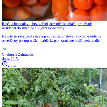
Rajčata bez nálevu, bez koření, bez ničeho. Stačí je správně
naskládat do sklenice a vydrží až do zimy
Naučte se zavařovat rajčata jako profesionálové. Pokud vsadíte na
osvědčený postup našich babiček, pak zaručeně nešlápnete vedle.
Chalupáři-Zahrádkáři
dnes, 22:54
2 min