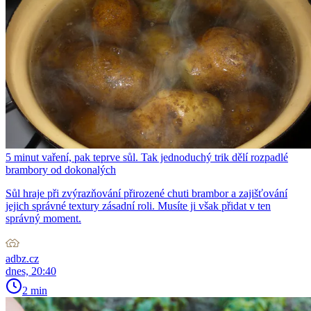
5 minut vaření, pak teprve sůl. Tak jednoduchý trik dělí rozpadlé
brambory od dokonalých
Sůl hraje při zvýrazňování přirozené chuti brambor a zajišťování
jejich správné textury zásadní roli. Musíte ji však přidat v ten
správný moment.
adbz.cz
dnes, 20:40
2 min