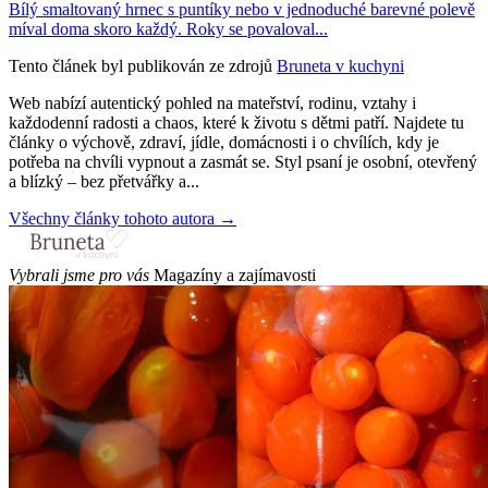
Bílý smaltovaný hrnec s puntíky nebo v jednoduché barevné polevě
míval doma skoro každý. Roky se povaloval...
Tento článek byl publikován ze zdrojů
Bruneta v kuchyni
Web nabízí autentický pohled na mateřství, rodinu, vztahy i
každodenní radosti a chaos, které k životu s dětmi patří. Najdete tu
články o výchově, zdraví, jídle, domácnosti i o chvílích, kdy je
potřeba na chvíli vypnout a zasmát se. Styl psaní je osobní, otevřený
a blízký – bez přetvářky a...
Všechny články tohoto autora →
Vybrali jsme pro vás
Magazíny a zajímavosti