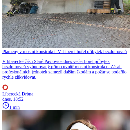
Plameny v mostní konstrukci: V Liberci hořel příbytek bezdomovců
V liberecké části Staré Pavlovice dnes večer hořel příbytek
bezdomovců vybudovaný přímo uvnitř mostní konstrukce. Zásah
profesionálních jednotek zamezil dalším škodám a požár se podařilo
rychle zlikvidovat.
Liberecká Drbna
dnes, 18:52
1 min