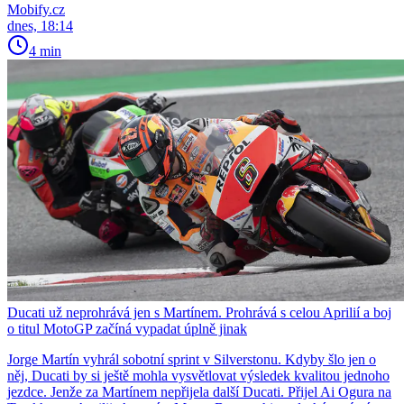
Mobify.cz
dnes, 18:14
4 min
Ducati už neprohrává jen s Martínem. Prohrává s celou Aprilií a boj
o titul MotoGP začíná vypadat úplně jinak
Jorge Martín vyhrál sobotní sprint v Silverstonu. Kdyby šlo jen o
něj, Ducati by si ještě mohla vysvětlovat výsledek kvalitou jednoho
jezdce. Jenže za Martínem nepřijela další Ducati. Přijel Ai Ogura na