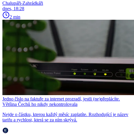
Chalupáři-Zahrádkáři
dnes, 18:28
2 min
Jedno číslo na faktuře za internet prozradí, jestli (ne)přeplácíte.
Většina Čechů ho nikdy nekontrolovala
Nejde o částku, kterou každý měsíc zaplatíte. Rozhodující je název
tarifu a rychlost, která se za ním skrývá.