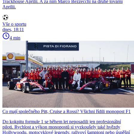
Trackhouse Aprilii. A za ním Marco Bezzecchi na druhé tovární
Aprilii.
Vše o sportu
dnes, 18:11
4 min
Co mají společného Pitt, Cruise a Rossi? Všichni řídili monopost F1
Do kokpitu formule 1 se během let neposadili jen profesionální
piloti. Rychlost a výkon monopostů si vyzkoušely také hvězdy
Hollywoodu, motocyklové legendy, rallyoví šampioni nebo úspěšní