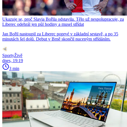
Ukazuje se, proč Slavia Bořila odstavila. Tělo už nespolupracuje, za
Liberec odehrál jen půl hodiny a musel střídat
Jan Bořil nastoupil za Liberec poprvé v základní sestavě, a po 35
minutách šel dolů. Debut v Brně skončil nuceným střídáním.
SportyŽivě
dnes, 19:19
3 min