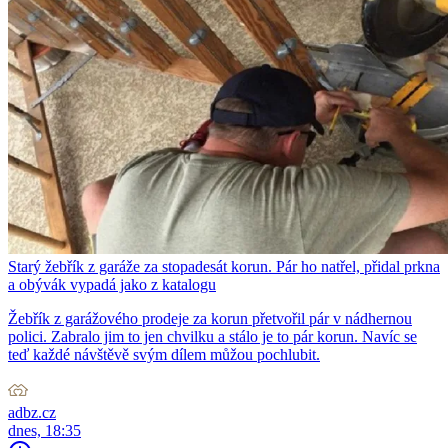
Starý žebřík z garáže za stopadesát korun. Pár ho natřel, přidal prkna
a obývák vypadá jako z katalogu
Žebřík z garážového prodeje za korun přetvořil pár v nádhernou
polici. Zabralo jim to jen chvilku a stálo je to pár korun. Navíc se
teď každé návštěvě svým dílem můžou pochlubit.
adbz.cz
dnes, 18:35