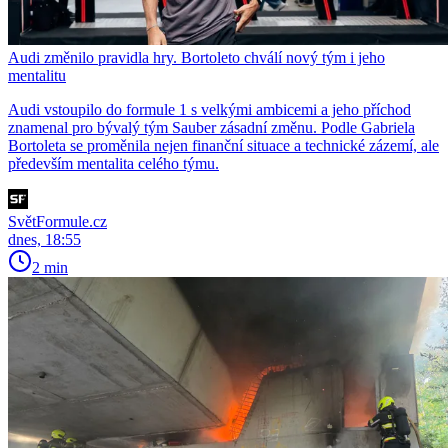
Audi změnilo pravidla hry. Bortoleto chválí nový tým i jeho
mentalitu
Audi vstoupilo do formule 1 s velkými ambicemi a jeho příchod
znamenal pro bývalý tým Sauber zásadní změnu. Podle Gabriela
Bortoleta se proměnila nejen finanční situace a technické zázemí, ale
především mentalita celého týmu.
SvětFormule.cz
dnes, 18:55
2 min