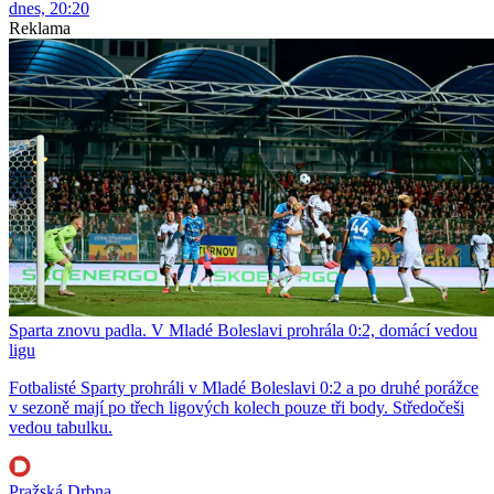
dnes, 20:20
Reklama
Sparta znovu padla. V Mladé Boleslavi prohrála 0:2, domácí vedou
ligu
Fotbalisté Sparty prohráli v Mladé Boleslavi 0:2 a po druhé porážce
v sezoně mají po třech ligových kolech pouze tři body. Středočeši
vedou tabulku.
Pražská Drbna