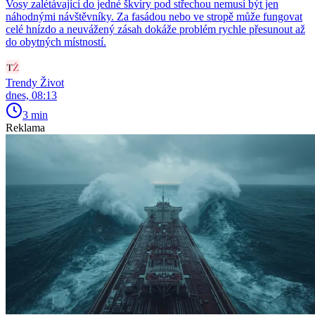
Vosy zalétávající do jedné škvíry pod střechou nemusí být jen
náhodnými návštěvníky. Za fasádou nebo ve stropě může fungovat
celé hnízdo a neuvážený zásah dokáže problém rychle přesunout až
do obytných místností.
Trendy Život
dnes, 08:13
3 min
Reklama