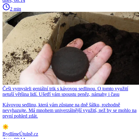
dnes, 08:14
2 min
Češi vymysleli geniální trik s kávovou sedlinou. O tomto využití
netuší většina lidí. Ušetří vám spoustu peněz, námahy i času
Kávovou sedlinu, která vám zůstane na dně šálku, rozhodně
nevyhazujte. Má mnohem univerzálnější využití, než by se mohlo na
první pohled zdát.
BydlímeÚtulně.cz