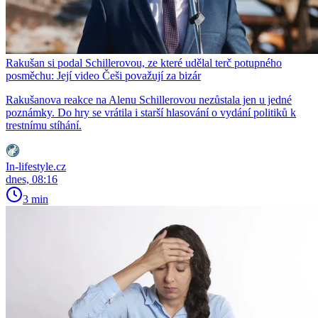
Rakušan si podal Schillerovou, ze které udělal terč potupného
posměchu: Její video Češi považují za bizár
Rakušanova reakce na Alenu Schillerovou nezůstala jen u jedné
poznámky. Do hry se vrátila i starší hlasování o vydání politiků k
trestnímu stíhání.
In-lifestyle.cz
dnes, 08:16
3 min