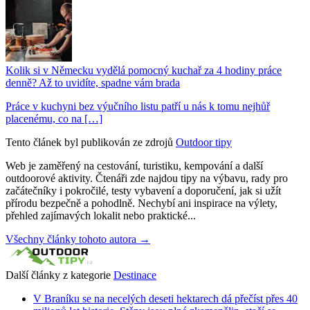
Kolik si v Německu vydělá pomocný kuchař za 4 hodiny práce
denně? Až to uvidíte, spadne vám brada
Práce v kuchyni bez výučního listu patří u nás k tomu nejhůř
placenému, co na […]
Tento článek byl publikován ze zdrojů
Outdoor tipy
Web je zaměřený na cestování, turistiku, kempování a další
outdoorové aktivity. Čtenáři zde najdou tipy na výbavu, rady pro
začátečníky i pokročilé, testy vybavení a doporučení, jak si užít
přírodu bezpečně a pohodlně. Nechybí ani inspirace na výlety,
přehled zajímavých lokalit nebo praktické...
Všechny články tohoto autora →
Další články z kategorie
Destinace
V Braníku se na necelých deseti hektarech dá přečíst přes 40