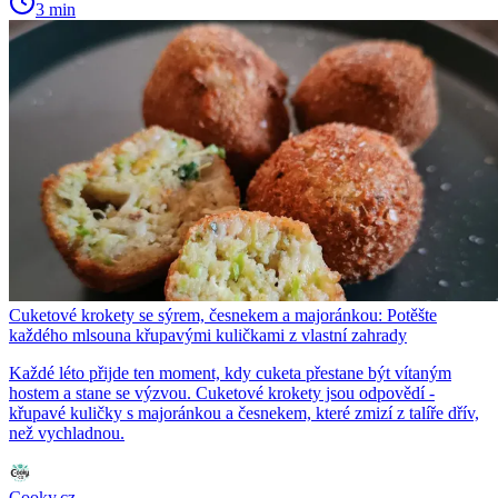
3 min
Cuketové krokety se sýrem, česnekem a majoránkou: Potěšte
každého mlsouna křupavými kuličkami z vlastní zahrady
Každé léto přijde ten moment, kdy cuketa přestane být vítaným
hostem a stane se výzvou. Cuketové krokety jsou odpovědí -
křupavé kuličky s majoránkou a česnekem, které zmizí z talíře dřív,
než vychladnou.
Cooky.cz