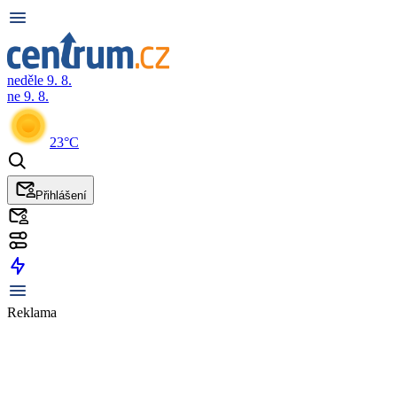
neděle 9. 8.
ne 9. 8.
23°C
Přihlášení
Reklama