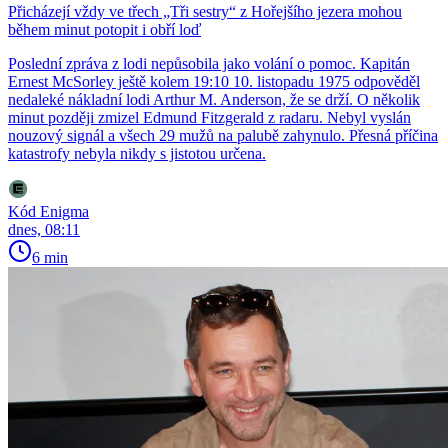
Přicházejí vždy ve třech „Tři sestry“ z Hořejšího jezera mohou
během minut potopit i obří loď
Poslední zpráva z lodi nepůsobila jako volání o pomoc. Kapitán
Ernest McSorley ještě kolem 19:10 10. listopadu 1975 odpověděl
nedaleké nákladní lodi Arthur M. Anderson, že se drží. O několik
minut později zmizel Edmund Fitzgerald z radaru. Nebyl vyslán
nouzový signál a všech 29 mužů na palubě zahynulo. Přesná příčina
katastrofy nebyla nikdy s jistotou určena.
Kód Enigma
dnes, 08:11
6 min