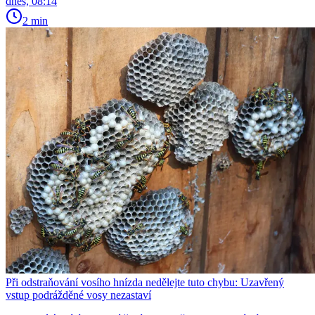
dnes, 08:14
2 min
Při odstraňování vosího hnízda nedělejte tuto chybu: Uzavřený
vstup podrážděné vosy nezastaví