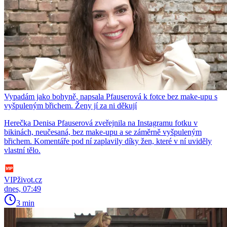
Vypadám jako bohyně, napsala Pfauserová k fotce bez make-upu s
vyšpuleným břichem. Ženy jí za ni děkují
Herečka Denisa Pfauserová zveřejnila na Instagramu fotku v
bikinách, neučesaná, bez make-upu a se záměrně vyšpuleným
břichem. Komentáře pod ní zaplavily díky žen, které v ní uviděly
vlastní tělo.
VIPživot.cz
dnes, 07:49
3 min