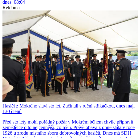
dnes, 08:04
Reklama
Hasiči z Mokrého slaví sto let. Začínali s ruční stříkačkou, dnes mají
130 členů
Před sto lety mohl pořádný požár v Mokrém během chvíle připravit
zemědělce o to nejcennější, co měli. Právě obava z ohně stála v roce
1926 u zrodu místního sboru dobrovolných hasičů. Dnes má SDH