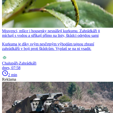
Mravenci, mšice i housenky nesnášejí kurkumu. Zahrádkáři ji
míchají s vodou a stříkají přímo na listy, škůdci odejdou sami
Kurkuma je díky svým nesčetným výhodám tajnou zbraní
zahrádkářů v boji proti škůdcům. Vyplatí se na ni vsadit.
Chalupáři-Zahrádkáři
dnes, 07:58
2 min
Reklama