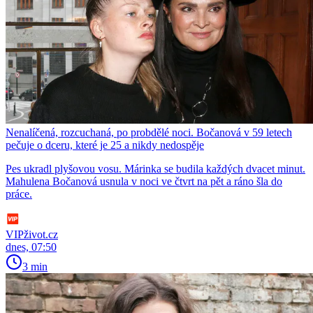
Nenalíčená, rozcuchaná, po probdělé noci. Bočanová v 59 letech
pečuje o dceru, které je 25 a nikdy nedospěje
Pes ukradl plyšovou vosu. Márinka se budila každých dvacet minut.
Mahulena Bočanová usnula v noci ve čtvrt na pět a ráno šla do
práce.
VIPživot.cz
dnes, 07:50
3 min