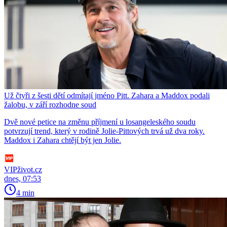
Už čtyři z šesti dětí odmítají jméno Pitt. Zahara a Maddox podali
žalobu, v září rozhodne soud
Dvě nové petice na změnu příjmení u losangeleského soudu
potvrzují trend, který v rodině Jolie-Pittových trvá už dva roky.
Maddox i Zahara chtějí být jen Jolie.
VIPživot.cz
dnes, 07:53
4 min