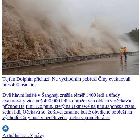
Tajfun Dolphin přichází. Na východním pobřeží Číny evakuovali
přes 400 tisíc lidí
Dvě hlavní letiště v Šanghaji zrušila téměř 1400 letů a úřady
evakuovaly více než 400 000 lidí z ohrožených oblastí v očekávání
příchodu tajfunu Dolphin, který na Okinawě na jihu Japonska zranil
sedm lidí. Očekává se, že živel zasáhne hustě obydlené pobřeží na
východě Číny buď v neděli večer, nebo v pondělí ráno.
Aktuálně.cz - Zprávy