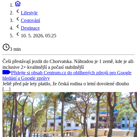
Lifestyle
Cestování
Destinace
10. 5. 2026, 05:25
3 min
Češi přestávají jezdit do Chorvatska. Náhradou je 1 země, kde je all-
inclusive 2× kvalitnější a počasí stabilnější
Přidejte si obsah Centrum.cz do oblíbených zdrojů pro Google
hledání a Google zprávy
Ještě před pár lety platilo, že česká rodina o letní dovolené dlouho
[…]