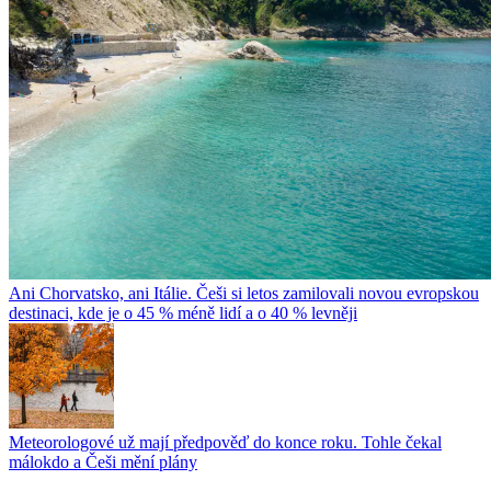
Ani Chorvatsko, ani Itálie. Češi si letos zamilovali novou evropskou
destinaci, kde je o 45 % méně lidí a o 40 % levněji
Meteorologové už mají předpověď do konce roku. Tohle čekal
málokdo a Češi mění plány