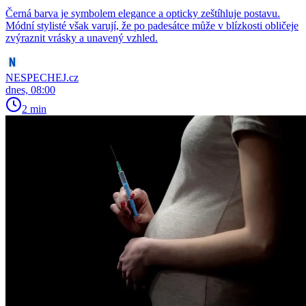
Černá barva je symbolem elegance a opticky zeštíhluje postavu.
Módní stylisté však varují, že po padesátce může v blízkosti obličeje
zvýraznit vrásky a unavený vzhled.
NESPECHEJ.cz
dnes, 08:00
2 min