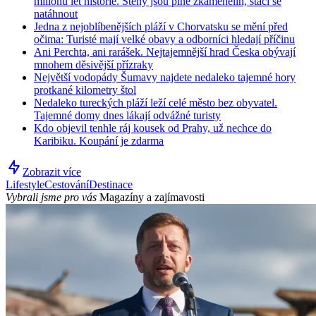
milionů let historie. Stěny jsou plné zkamenělin, stačí se
natáhnout
Jedna z nejoblíbenějších pláží v Chorvatsku se mění před
očima: Turisté mají velké obavy a odborníci hledají příčinu
Ani Perchta, ani rarášek. Nejtajemnější hrad Česka obývají
mnohem děsivější přízraky
Největší vodopády Šumavy najdete nedaleko tajemné hory
protkané kilometry štol
Nedaleko tureckých pláží leží celé město bez obyvatel.
Tajemné domy dnes lákají odvážné turisty
Kdo objevil tenhle ráj kousek od Prahy, už nechce do
Karibiku. Koupání je zdarma
Zobrazit více
Lifestyle
Cestování
Destinace
Vybrali jsme pro vás
Magazíny a zajímavosti