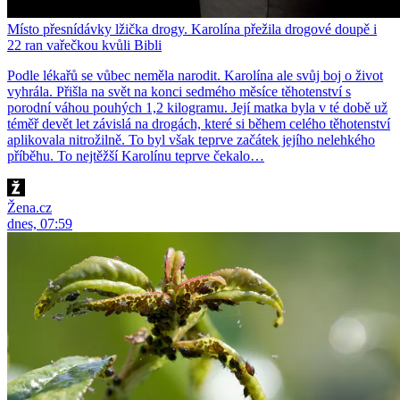
Místo přesnídávky lžička drogy. Karolína přežila drogové doupě i
22 ran vařečkou kvůli Bibli
Podle lékařů se vůbec neměla narodit. Karolína ale svůj boj o život
vyhrála. Přišla na svět na konci sedmého měsíce těhotenství s
porodní váhou pouhých 1,2 kilogramu. Její matka byla v té době už
téměř devět let závislá na drogách, které si během celého těhotenství
aplikovala nitrožilně. To byl však teprve začátek jejího nelehkého
příběhu. To nejtěžší Karolínu teprve čekalo…
Žena.cz
dnes, 07:59