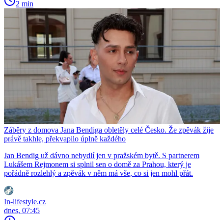
2 min
Záběry z domova Jana Bendiga obletěly celé Česko. Že zpěvák žije
právě takhle, překvapilo úplně každého
Jan Bendig už dávno nebydlí jen v pražském bytě. S partnerem
Lukášem Rejmonem si splnil sen o domě za Prahou, který je
pořádně rozlehlý a zpěvák v něm má vše, co si jen mohl přát.
In-lifestyle.cz
dnes, 07:45