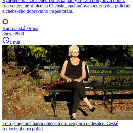
Vyděšeného a zmateného srnečka, který se sám pohyboval poblíž
frekventované silnice na Chebsku, zachraňovali tento týden policisté
z chebského dopravního inspektorátu.
Karlovarská Drbna
dnes, 08:00
1 min
Toto je nejhorší barva oblečení pro ženy pro padesátce. České
seniorky ji nosí pořád