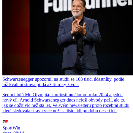
Schwarzenegger upozornil na studii se 103 tisíci účastníky, podle
níž kvalitní strava přidá až tři roky života
Sedm titulů Mr. Olympia, kardiostimulátor od roku 2024 a jeden
nový cíl. Arnold Schwarzenegger dnes neřeší obvody paží, ale to,
jak se dožít víc než sta let. Ve svém newsletteru proto rozebral studii,
která sledovala stravu více než sta tisíc lidí po dobu deseti let.
SportWin