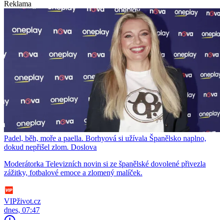
Reklama
Padel, běh, moře a paella. Borhyová si užívala Španělsko naplno,
dokud nepřišel zlom. Doslova
Moderátorka Televizních novin si ze španělské dovolené přivezla
zážitky, fotbalové emoce a zlomený malíček.
VIPživot.cz
dnes, 07:47