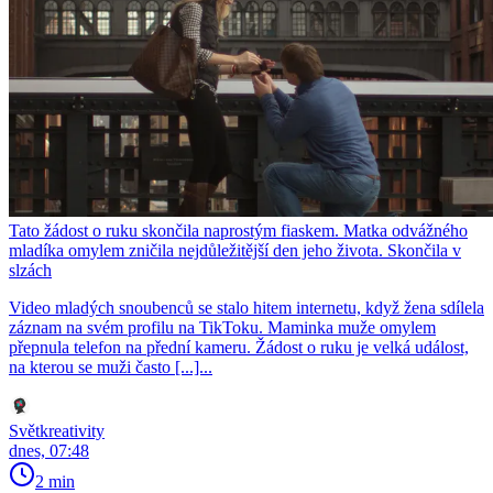
Tato žádost o ruku skončila naprostým fiaskem. Matka odvážného
mladíka omylem zničila nejdůležitější den jeho života. Skončila v
slzách
Video mladých snoubenců se stalo hitem internetu, když žena sdílela
záznam na svém profilu na TikToku. Maminka muže omylem
přepnula telefon na přední kameru. Žádost o ruku je velká událost,
na kterou se muži často [...]...
Světkreativity
dnes, 07:48
2 min