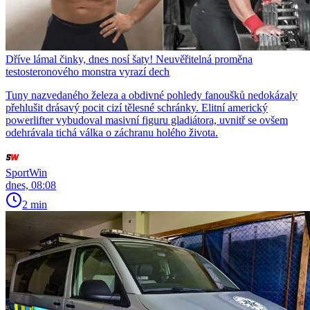
Dříve lámal činky, dnes nosí šaty! Neuvěřitelná proměna
testosteronového monstra vyrazí dech
Tuny nazvedaného železa a obdivné pohledy fanoušků nedokázaly
přehlušit drásavý pocit cizí tělesné schránky. Elitní americký
powerlifter vybudoval masivní figuru gladiátora, uvnitř se ovšem
odehrávala tichá válka o záchranu holého života.
SportWin
dnes, 08:08
2 min