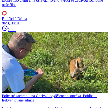
Mokré 130 členů a na oslavách svého výročí se zábavou rozhodně
nešetřilo.
Budějcká Drbna
dnes, 08:01
2 min
Policisté zachránili na Chebsku vyděšeného srnečka. Pobíhal u
frekventované silnice