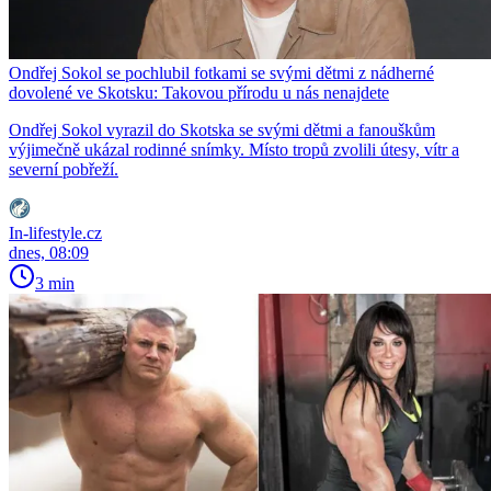
Ondřej Sokol se pochlubil fotkami se svými dětmi z nádherné
dovolené ve Skotsku: Takovou přírodu u nás nenajdete
Ondřej Sokol vyrazil do Skotska se svými dětmi a fanouškům
výjimečně ukázal rodinné snímky. Místo tropů zvolili útesy, vítr a
severní pobřeží.
In-lifestyle.cz
dnes, 08:09
3 min