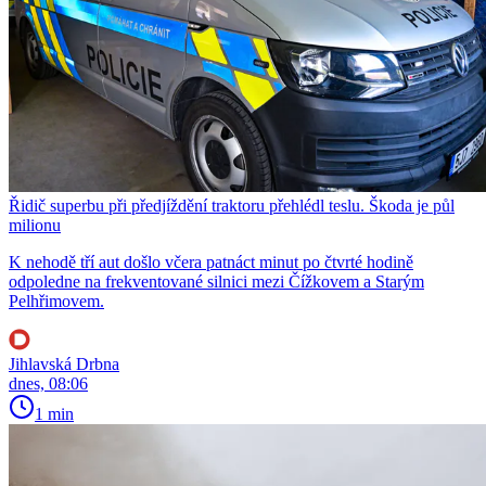
Řidič superbu při předjíždění traktoru přehlédl teslu. Škoda je půl
milionu
K nehodě tří aut došlo včera patnáct minut po čtvrté hodině
odpoledne na frekventované silnici mezi Čížkovem a Starým
Pelhřimovem.
Jihlavská Drbna
dnes, 08:06
1 min