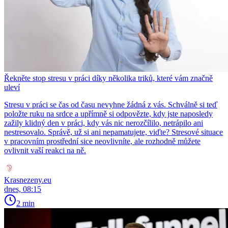
Řekněte stop stresu v práci díky několika triků, které vám značně
uleví
Stresu v práci se čas od času nevyhne žádná z vás. Schválně si teď
položte ruku na srdce a upřímně si odpovězte, kdy jste naposledy
zažily klidný den v práci, kdy vás nic nerozčílilo, netrápilo ani
nestresovalo. Správě, už si ani nepamatujete, viďte? Stresové situace
v pracovním prostřední sice neovlivníte, ale rozhodně můžete
ovlivnit vaší reakci na ně.
Krasnezeny.eu
dnes, 08:15
2 min