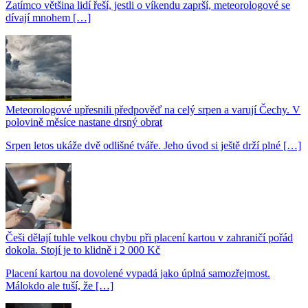
Zatímco většina lidí řeší, jestli o víkendu zaprší, meteorologové se
dívají mnohem […]
Meteorologové upřesnili předpověď na celý srpen a varují Čechy. V
polovině měsíce nastane drsný obrat
Srpen letos ukáže dvě odlišné tváře. Jeho úvod si ještě drží plné […]
Češi dělají tuhle velkou chybu při placení kartou v zahraničí pořád
dokola. Stojí je to klidně i 2 000 Kč
Placení kartou na dovolené vypadá jako úplná samozřejmost.
Málokdo ale tuší, že […]