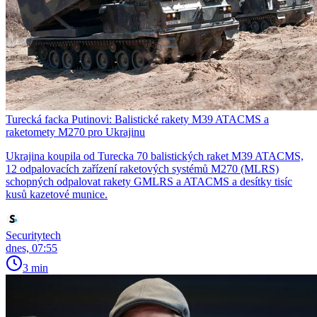
Turecká facka Putinovi: Balistické rakety M39 ATACMS a
raketomety M270 pro Ukrajinu
Ukrajina koupila od Turecka 70 balistických raket M39 ATACMS,
12 odpalovacích zařízení raketových systémů M270 (MLRS)
schopných odpalovat rakety GMLRS a ATACMS a desítky tisíc
kusů kazetové munice.
Securitytech
dnes, 07:55
3 min