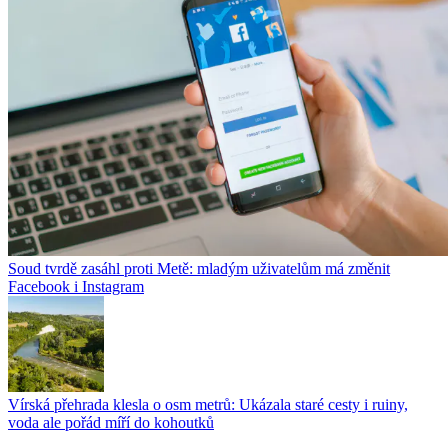
Soud tvrdě zasáhl proti Metě: mladým uživatelům má změnit
Facebook i Instagram
Vírská přehrada klesla o osm metrů: Ukázala staré cesty i ruiny,
voda ale pořád míří do kohoutků