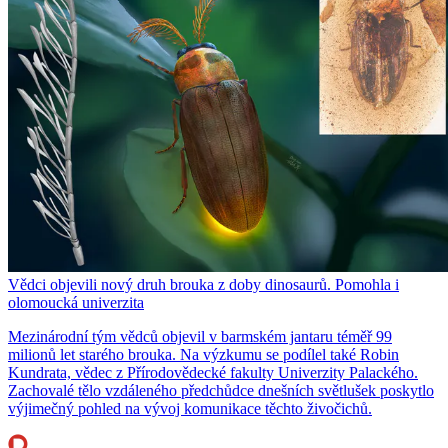
Vědci objevili nový druh brouka z doby dinosaurů. Pomohla i
olomoucká univerzita
Mezinárodní tým vědců objevil v barmském jantaru téměř 99
milionů let starého brouka. Na výzkumu se podílel také Robin
Kundrata, vědec z Přírodovědecké fakulty Univerzity Palackého.
Zachovalé tělo vzdáleného předchůdce dnešních světlušek poskytlo
výjimečný pohled na vývoj komunikace těchto živočichů.