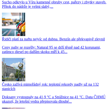
Sucho odkrylo u Víru kamenné obruby cest, pařezy i zbytky staveb.
Přítok do nádrže je velmi slabý,...
Řidiči platí za naftu nejvíc od dubna. Benzín ale překvapivě zlevnil
Ceny paliv se rozešly: Natural 95 se drží těsně nad 42 korunami,
zatímco diesel po dalším skoku míří k 45...
Česko zažívá mimořádný rok: teplotní rekordy padly už na 132
stanicích
Doksany vystoupaly na 41,9 °C a Strážnice na 41 °C. Data ČHMÚ
ukazují, že letošní vedra přepisovala dlouhé...