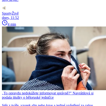
SportyŽivě
dnes, 11:52
4 min
„To opravdu nedokážete informovat správně?" Navrátilová si
podala titulky o běloruské jedničce
Stěr z tváře, vzorek slin nebo krve a jediné vyšetření za celou