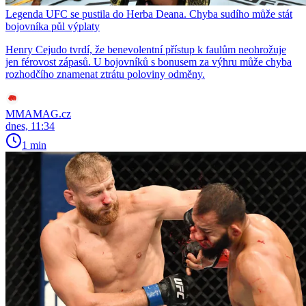
Legenda UFC se pustila do Herba Deana. Chyba sudího může stát
bojovníka půl výplaty
Henry Cejudo tvrdí, že benevolentní přístup k faulům neohrožuje
jen férovost zápasů. U bojovníků s bonusem za výhru může chyba
rozhodčího znamenat ztrátu poloviny odměny.
MMAMAG.cz
dnes, 11:34
1 min