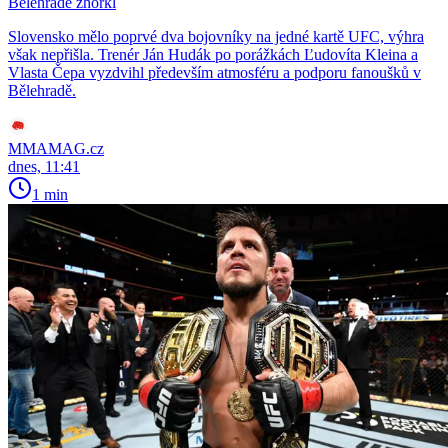
Bělehradě zhořkl
Slovensko mělo poprvé dva bojovníky na jedné kartě UFC, výhra
však nepřišla. Trenér Ján Hudák po porážkách Ľudovíta Kleina a
Vlasta Čepa vyzdvihl především atmosféru a podporu fanoušků v
Bělehradě.
MMAMAG.cz
dnes, 11:41
1 min