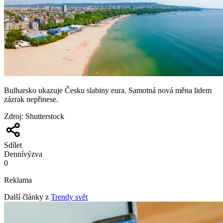
Bulharsko ukazuje Česku slabiny eura. Samotná nová měna lidem
zázrak nepřinese.
Zdroj
:
Shutterstock
Sdílet
Denní
výzva
0
Reklama
Další články z
Trendy svět