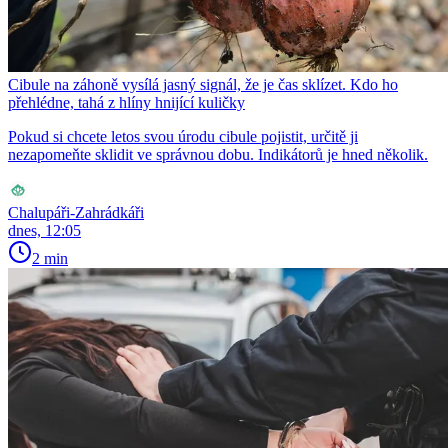
Cibule na záhoně vysílá jasný signál, že je čas sklízet. Kdo ho
přehlédne, tahá z hlíny hnijící kuličky
Pokud si chcete letos svou úrodu cibule pojistit, určitě ji
nezapomeňte sklidit ve správnou dobu. Indikátorů je hned několik.
Chalupáři-Zahrádkáři
dnes, 12:05
2 min