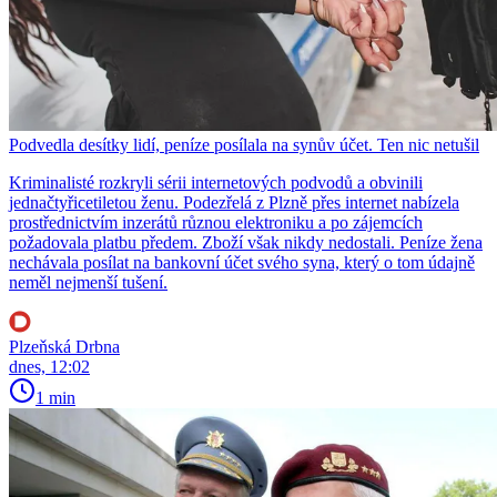
Podvedla desítky lidí, peníze posílala na synův účet. Ten nic netušil
Kriminalisté rozkryli sérii internetových podvodů a obvinili
jednačtyřicetiletou ženu. Podezřelá z Plzně přes internet nabízela
prostřednictvím inzerátů různou elektroniku a po zájemcích
požadovala platbu předem. Zboží však nikdy nedostali. Peníze žena
nechávala posílat na bankovní účet svého syna, který o tom údajně
neměl nejmenší tušení.
Plzeňská Drbna
dnes, 12:02
1 min