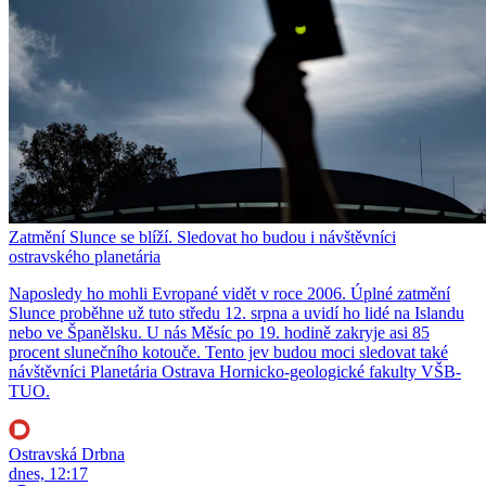
Zatmění Slunce se blíží. Sledovat ho budou i návštěvníci
ostravského planetária
Naposledy ho mohli Evropané vidět v roce 2006. Úplné zatmění
Slunce proběhne už tuto středu 12. srpna a uvidí ho lidé na Islandu
nebo ve Španělsku. U nás Měsíc po 19. hodině zakryje asi 85
procent slunečního kotouče. Tento jev budou moci sledovat také
návštěvníci Planetária Ostrava Hornicko-geologické fakulty VŠB-
TUO.
Ostravská Drbna
dnes, 12:17