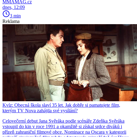
MMAMAG.cz
dnes, 12:09
3 min
Reklama
Kvíz: Obecná škola slaví 35 let. Jak dobře si pamatujete film,
kterým TV Nova zahájila své vysílání?
Celovečerní debut Jana Svěráka podle scénáře Zdeňka Svěráka
vstoupil do kin v roce 1991 a okamžitě si získal srdce diváků i
přízeň zahraniční filmové obce. Nominace na Oscara v kategorii