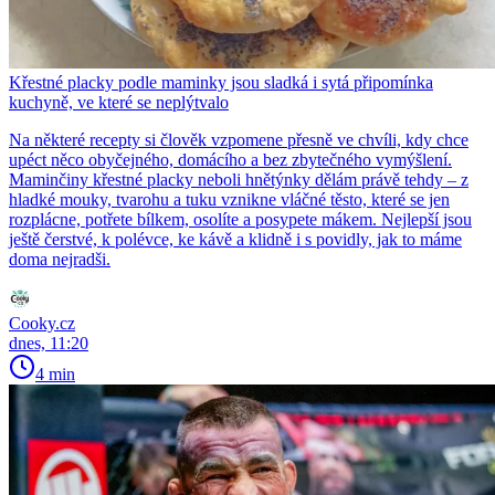
Křestné placky podle maminky jsou sladká i sytá připomínka
kuchyně, ve které se neplýtvalo
Na některé recepty si člověk vzpomene přesně ve chvíli, kdy chce
upéct něco obyčejného, domácího a bez zbytečného vymýšlení.
Maminčiny křestné placky neboli hnětýnky dělám právě tehdy – z
hladké mouky, tvarohu a tuku vznikne vláčné těsto, které se jen
rozplácne, potřete bílkem, osolíte a posypete mákem. Nejlepší jsou
ještě čerstvé, k polévce, ke kávě a klidně i s povidly, jak to máme
doma nejradši.
Cooky.cz
dnes, 11:20
4 min