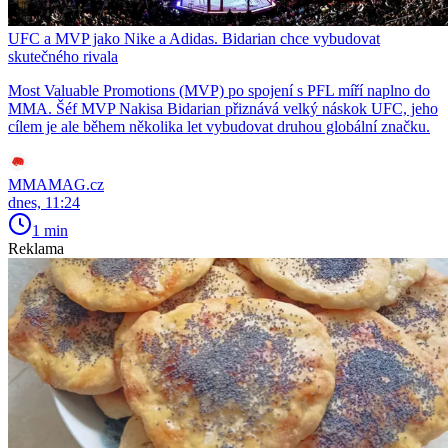
UFC a MVP jako Nike a Adidas. Bidarian chce vybudovat
skutečného rivala
Most Valuable Promotions (MVP) po spojení s PFL míří naplno do
MMA. Šéf MVP Nakisa Bidarian přiznává velký náskok UFC, jeho
cílem je ale během několika let vybudovat druhou globální značku.
MMAMAG.cz
dnes, 11:24
1 min
Reklama