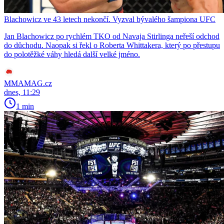
Blachowicz ve 43 letech nekončí. Vyzval bývalého šampiona UFC
Jan Blachowicz po rychlém TKO od Navaja Stirlinga neřeší odchod
do důchodu. Naopak si řekl o Roberta Whittakera, který po přestupu
do polotěžké váhy hledá další velké jméno.
MMAMAG.cz
dnes, 11:29
1 min