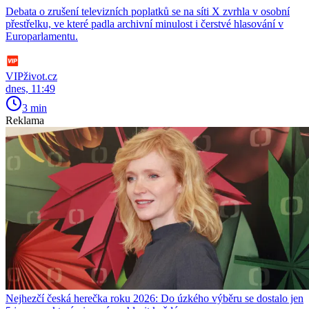
Debata o zrušení televizních poplatků se na síti X zvrhla v osobní
přestřelku, ve které padla archivní minulost i čerstvé hlasování v
Europarlamentu.
VIPživot.cz
dnes, 11:49
3 min
Reklama
Nejhezčí česká herečka roku 2026: Do úzkého výběru se dostalo jen