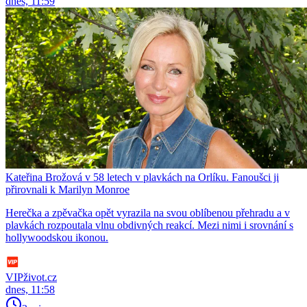
dnes, 11:59
Kateřina Brožová v 58 letech v plavkách na Orlíku. Fanoušci ji
přirovnali k Marilyn Monroe
Herečka a zpěvačka opět vyrazila na svou oblíbenou přehradu a v
plavkách rozpoutala vlnu obdivných reakcí. Mezi nimi i srovnání s
hollywoodskou ikonou.
VIPživot.cz
dnes, 11:58