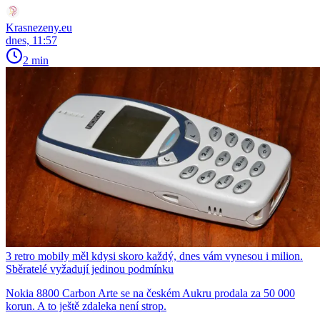
Krasnezeny.eu
dnes, 11:57
2 min
3 retro mobily měl kdysi skoro každý, dnes vám vynesou i milion.
Sběratelé vyžadují jedinou podmínku
Nokia 8800 Carbon Arte se na českém Aukru prodala za 50 000
korun. A to ještě zdaleka není strop.