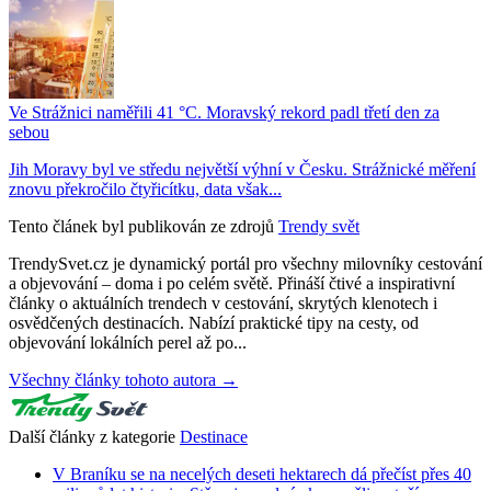
Ve Strážnici naměřili 41 °C. Moravský rekord padl třetí den za
sebou
Jih Moravy byl ve středu největší výhní v Česku. Strážnické měření
znovu překročilo čtyřicítku, data však...
Tento článek byl publikován ze zdrojů
Trendy svět
TrendySvet.cz je dynamický portál pro všechny milovníky cestování
a objevování – doma i po celém světě. Přináší čtivé a inspirativní
články o aktuálních trendech v cestování, skrytých klenotech i
osvědčených destinacích. Nabízí praktické tipy na cesty, od
objevování lokálních perel až po...
Všechny články tohoto autora →
Další články z kategorie
Destinace
V Braníku se na necelých deseti hektarech dá přečíst přes 40