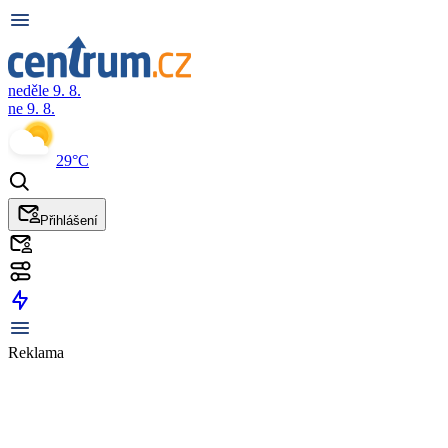
neděle 9. 8.
ne 9. 8.
29°C
Přihlášení
Reklama