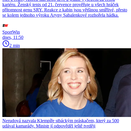
kariéru. Ženský tenis od 21. července prověřuje u všech hráček
přítomnost genu SRY. Reakce z kabin jsou většinou smířlivé, přesto
se kolem jednoho výroku Aryny Sabalenkové rozhořela hádka.
SportWin
dnes, 11:50
2 min
Nerudová nazvala Klempíře stbáckým práskačem, který za 500
udával kamarády. Ministr jí odpověděl ještě tvrději