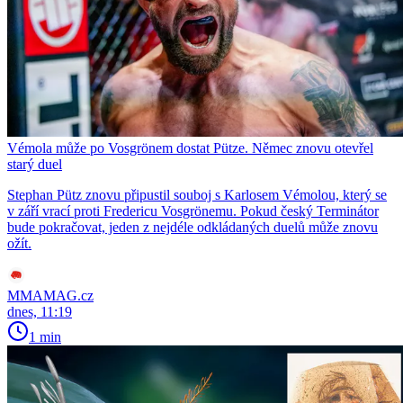
Vémola může po Vosgrönem dostat Pütze. Němec znovu otevřel
starý duel
Stephan Pütz znovu připustil souboj s Karlosem Vémolou, který se
v září vrací proti Fredericu Vosgrönemu. Pokud český Terminátor
bude pokračovat, jeden z nejdéle odkládaných duelů může znovu
ožít.
MMAMAG.cz
dnes, 11:19
1 min