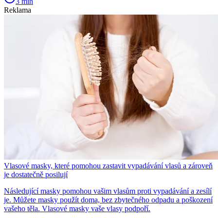
3 min
Reklama
Vlasové masky, které pomohou zastavit vypadávání vlasů a zároveň
je dostatečně posilují
Následující masky pomohou vašim vlasům proti vypadávání a zesílí
je. Můžete masky použít doma, bez zbytečného odpadu a poškození
vašeho těla. Vlasové masky vaše vlasy podpoří.