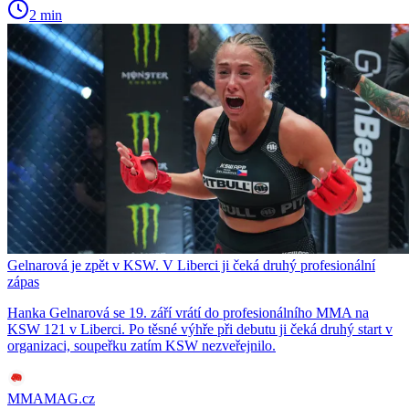
2 min
Gelnarová je zpět v KSW. V Liberci ji čeká druhý profesionální
zápas
Hanka Gelnarová se 19. září vrátí do profesionálního MMA na
KSW 121 v Liberci. Po těsné výhře při debutu ji čeká druhý start v
organizaci, soupeřku zatím KSW nezveřejnilo.
MMAMAG.cz