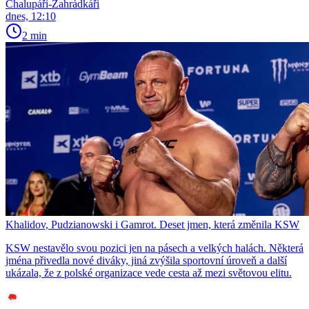
Chalupáři-Zahrádkáři
dnes, 12:10
2 min
Khalidov, Pudzianowski i Gamrot. Deset jmen, která změnila KSW
KSW nestavělo svou pozici jen na pásech a velkých halách. Některá
jména přivedla nové diváky, jiná zvýšila sportovní úroveň a další
ukázala, že z polské organizace vede cesta až mezi světovou elitu.