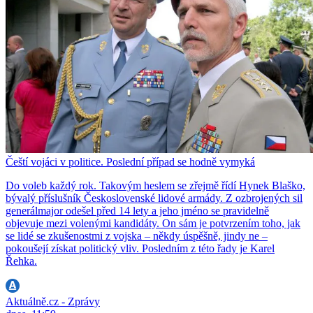
Čeští vojáci v politice. Poslední případ se hodně vymyká
Do voleb každý rok. Takovým heslem se zřejmě řídí Hynek Blaško,
bývalý příslušník Československé lidové armády. Z ozbrojených sil
generálmajor odešel před 14 lety a jeho jméno se pravidelně
objevuje mezi volenými kandidáty. On sám je potvrzením toho, jak
se lidé se zkušenostmi z vojska – někdy úspěšně, jindy ne –
pokoušejí získat politický vliv. Posledním z této řady je Karel
Řehka.
Aktuálně.cz - Zprávy