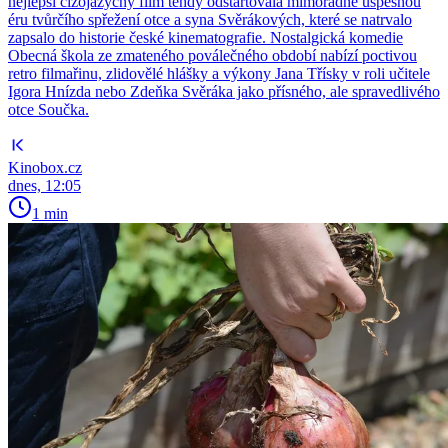
nejlepší cizojazyčný film tehdy odstartovala mimořádně úspěšnou
éru tvůrčího spřežení otce a syna Svěrákových, které se natrvalo
zapsalo do historie české kinematografie. Nostalgická komedie
Obecná škola ze zmateného poválečného období nabízí poctivou
retro filmařinu, zlidovělé hlášky a výkony Jana Třísky v roli učitele
Igora Hnízda nebo Zdeňka Svěráka jako přísného, ale spravedlivého
otce Součka.
Kinobox.cz
dnes, 12:05
1 min