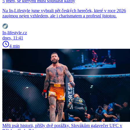
5 jmen, se kterými musí souhlasit každý
Na In-Lifestyle jsme vybrali pět českých hereček, které v roce 2026
zaujmou nejen vzhledem, ale i charismatem a profesní jistotou.
In-lifestyle.cz
dnes, 11:41
4 min
Měli psát historii, přišly dvě porážky. Slovákům galavečer UFC v