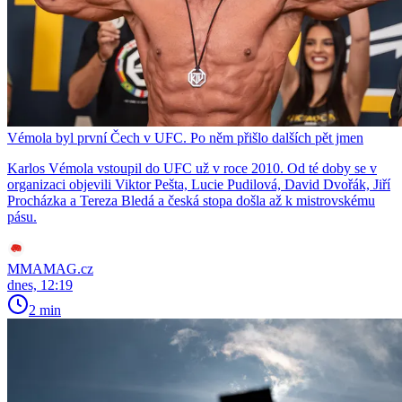
Vémola byl první Čech v UFC. Po něm přišlo dalších pět jmen
Karlos Vémola vstoupil do UFC už v roce 2010. Od té doby se v
organizaci objevili Viktor Pešta, Lucie Pudilová, David Dvořák, Jiří
Procházka a Tereza Bledá a česká stopa došla až k mistrovskému
pásu.
MMAMAG.cz
dnes, 12:19
2 min