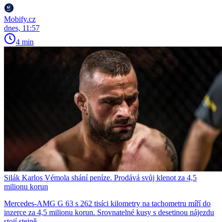
Mobify.cz
dnes, 11:57
4 min
Silák Karlos Vémola shání peníze. Prodává svůj klenot za 4,5
milionu korun
Mercedes-AMG G 63 s 262 tisíci kilometry na tachometru míří do
inzerce za 4,5 milionu korun. Srovnatelné kusy s desetinou nájezdu
stojí stejně.