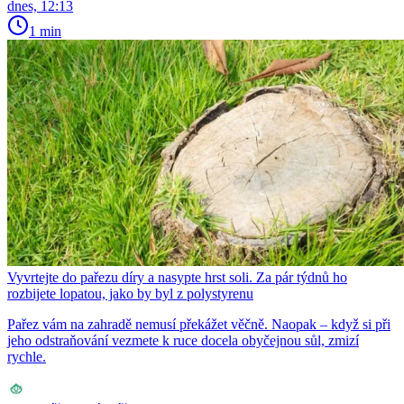
dnes, 12:13
1 min
Vyvrtejte do pařezu díry a nasypte hrst soli. Za pár týdnů ho
rozbijete lopatou, jako by byl z polystyrenu
Pařez vám na zahradě nemusí překážet věčně. Naopak – když si při
jeho odstraňování vezmete k ruce docela obyčejnou sůl, zmizí
rychle.