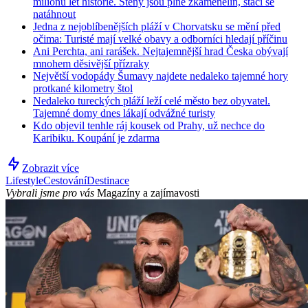
milionů let historie. Stěny jsou plné zkamenělin, stačí se
natáhnout
Jedna z nejoblíbenějších pláží v Chorvatsku se mění před
očima: Turisté mají velké obavy a odborníci hledají příčinu
Ani Perchta, ani rarášek. Nejtajemnější hrad Česka obývají
mnohem děsivější přízraky
Největší vodopády Šumavy najdete nedaleko tajemné hory
protkané kilometry štol
Nedaleko tureckých pláží leží celé město bez obyvatel.
Tajemné domy dnes lákají odvážné turisty
Kdo objevil tenhle ráj kousek od Prahy, už nechce do
Karibiku. Koupání je zdarma
Zobrazit více
Lifestyle
Cestování
Destinace
Vybrali jsme pro vás
Magazíny a zajímavosti