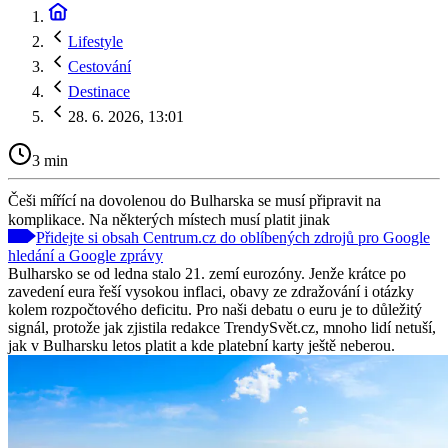
Lifestyle
Cestování
Destinace
28. 6. 2026, 13:01
3 min
Češi mířící na dovolenou do Bulharska se musí připravit na
komplikace. Na některých místech musí platit jinak
Přidejte si obsah Centrum.cz do oblíbených zdrojů pro Google
hledání a Google zprávy
Bulharsko se od ledna stalo 21. zemí eurozóny. Jenže krátce po
zavedení eura řeší vysokou inflaci, obavy ze zdražování i otázky
kolem rozpočtového deficitu. Pro naši debatu o euru je to důležitý
signál, protože jak zjistila redakce TrendySvět.cz, mnoho lidí netuší,
jak v Bulharsku letos platit a kde platební karty ještě neberou.