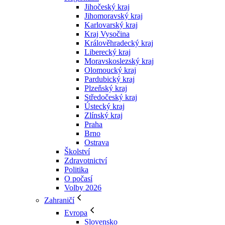
Jihočeský kraj
Jihomoravský kraj
Karlovarský kraj
Kraj Vysočina
Králověhradecký kraj
Liberecký kraj
Moravskoslezský kraj
Olomoucký kraj
Pardubický kraj
Plzeňský kraj
Středočeský kraj
Ústecký kraj
Zlínský kraj
Praha
Brno
Ostrava
Školství
Zdravotnictví
Politika
O počasí
Volby 2026
Zahraničí
Evropa
Slovensko