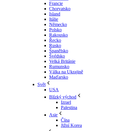
Francie
Chorvatsko
Island
Itálie
Německo
Polsko
Rakousko
Řecko
Rusko
Španělsko
Švédsko
Velká Británie
Rumunsko
Válka na Ukrajině
Maďarsko
Svět
USA
Blízký východ
Izrael
Palestina
Asie
Čína
Jižní Korea