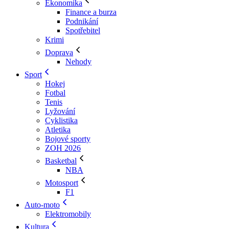
Ekonomika
Finance a burza
Podnikání
Spotřebitel
Krimi
Doprava
Nehody
Sport
Hokej
Fotbal
Tenis
Lyžování
Cyklistika
Atletika
Bojové sporty
ZOH 2026
Basketbal
NBA
Motosport
F1
Auto-moto
Elektromobily
Kultura