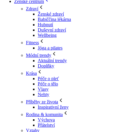
Ženské centrum
Zdraví
Ženské zdraví
Babiččina lékárna
Hubnutí
Duševní zdraví
Wellbeing
Fitness
Jóga a pilates
Módní trendy
Aktuální trendy
Doplňky
Krása
Péče o pleť
Péče o tělo
Vlasy
Nehty
Příběhy ze života
Inspirativní ženy
Rodina & komunita
Výchova
Přátelství
Vztahy