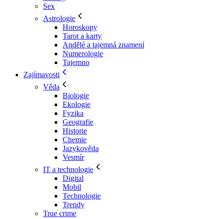
Sex
Astrologie
Horoskopy
Tarot a karty
Andělé a tajemná znamení
Numerologie
Tajemno
Zajímavosti
Věda
Biologie
Ekologie
Fyzika
Geografie
Historie
Chemie
Jazykověda
Vesmír
IT a technologie
Digital
Mobil
Technologie
Trendy
True crime