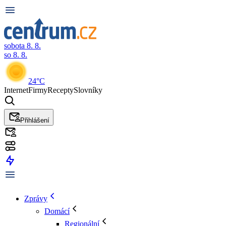
sobota 8. 8.
so 8. 8.
24°C
Internet
Firmy
Recepty
Slovníky
Přihlášení
Zprávy
Domácí
Regionální