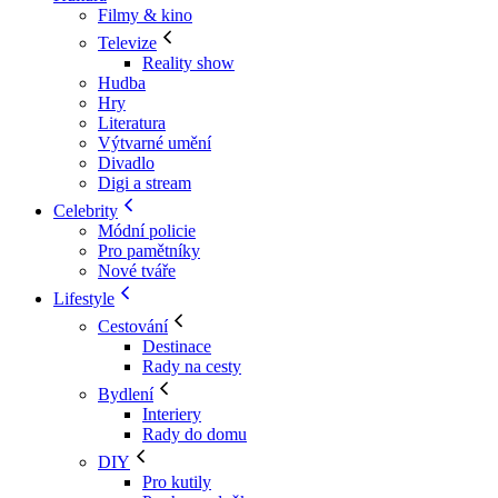
Filmy & kino
Televize
Reality show
Hudba
Hry
Literatura
Výtvarné umění
Divadlo
Digi a stream
Celebrity
Módní policie
Pro pamětníky
Nové tváře
Lifestyle
Cestování
Destinace
Rady na cesty
Bydlení
Interiery
Rady do domu
DIY
Pro kutily