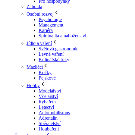
Pro hospodyňky
Zahrada
Osobní rozvoj
Psychologie
Management
Kariéra
Spiritualita a náboženství
Jídlo a vaření
Světová gastronomie
Levné vaření
Kulinářské triky
Mazlíčci
Kočky
Pejskové
Hobby
Modelářství
Včelařství
Rybaření
Letectví
Automobilismus
Adrenalin
Sběratelství
Houbaření