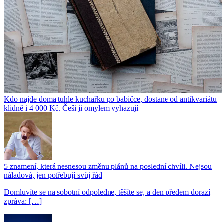
Kdo najde doma tuhle kuchařku po babičce, dostane od antikvariátu
klidně i 4 000 Kč. Češi ji omylem vyhazují
5 znamení, která nesnesou změnu plánů na poslední chvíli. Nejsou
náladová, jen potřebují svůj řád
Domluvíte se na sobotní odpoledne, těšíte se, a den předem dorazí
zpráva: […]