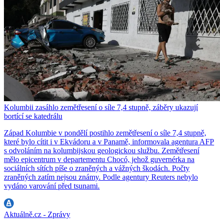
Kolumbii zasáhlo zemětřesení o síle 7,4 stupně, záběry ukazují
bortící se katedrálu
Západ Kolumbie v pondělí postihlo zemětřesení o síle 7,4 stupně,
které bylo cítit i v Ekvádoru a v Panamě, informovala agentura AFP
s odvoláním na kolumbijskou geologickou službu. Zemětřesení
mělo epicentrum v departementu Chocó, jehož guvernérka na
sociálních sítích píše o zraněných a vážných škodách. Počty
zraněných zatím nejsou známy. Podle agentury Reuters nebylo
vydáno varování před tsunami.
Aktuálně.cz - Zprávy