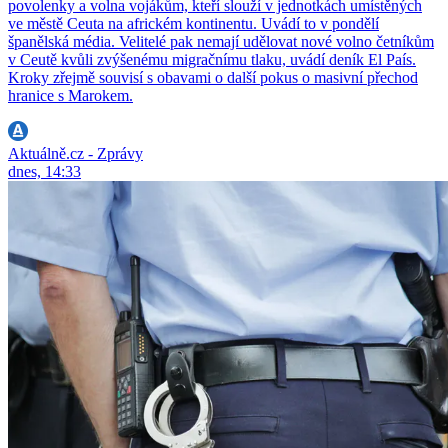
povolenky a volna vojákům, kteří slouží v jednotkách umístěných
ve městě Ceuta na africkém kontinentu. Uvádí to v pondělí
španělská média. Velitelé pak nemají udělovat nové volno četníkům
v Ceutě kvůli zvýšenému migračnímu tlaku, uvádí deník El País.
Kroky zřejmě souvisí s obavami o další pokus o masivní přechod
hranice s Marokem.
Aktuálně.cz - Zprávy
dnes, 14:33