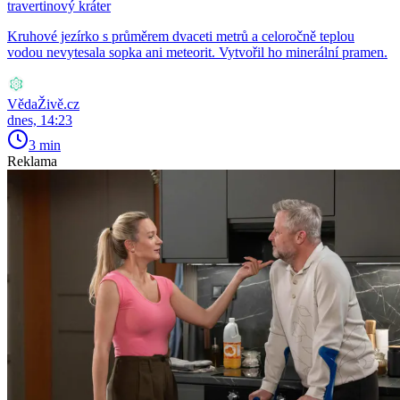
travertinový kráter
Kruhové jezírko s průměrem dvaceti metrů a celoročně teplou
vodou nevytesala sopka ani meteorit. Vytvořil ho minerální pramen.
VědaŽivě.cz
dnes, 14:23
3 min
Reklama