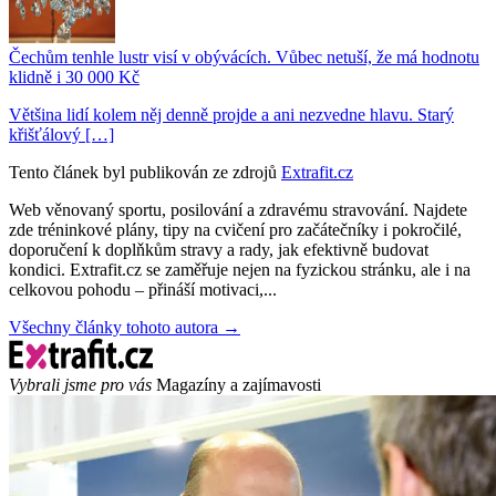
Čechům tenhle lustr visí v obývácích. Vůbec netuší, že má hodnotu
klidně i 30 000 Kč
Většina lidí kolem něj denně projde a ani nezvedne hlavu. Starý
křišťálový […]
Tento článek byl publikován ze zdrojů
Extrafit.cz
Web věnovaný sportu, posilování a zdravému stravování. Najdete
zde tréninkové plány, tipy na cvičení pro začátečníky i pokročilé,
doporučení k doplňkům stravy a rady, jak efektivně budovat
kondici. Extrafit.cz se zaměřuje nejen na fyzickou stránku, ale i na
celkovou pohodu – přináší motivaci,...
Všechny články tohoto autora →
Vybrali jsme pro vás
Magazíny a zajímavosti