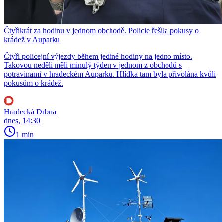
Čtyřikrát za hodinu v jednom obchodě. Policie řešila pokusy o
krádež v Auparku
Čtyři policejní výjezdy během jediné hodiny na jedno místo.
Takovou neděli měli minulý týden v jednom z obchodů s
potravinami v hradeckém Auparku. Hlídka tam byla přivolána kvůli
pokusům o krádež.
Hradecká Drbna
dnes, 14:30
1 min