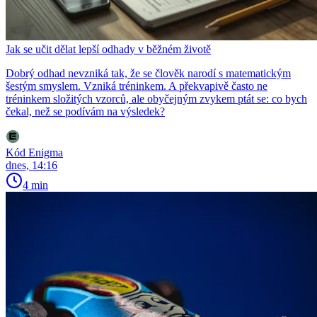
Jak se učit dělat lepší odhady v běžném životě
Dobrý odhad nevzniká tak, že se člověk narodí s matematickým
šestým smyslem. Vzniká tréninkem. A překvapivě často ne
tréninkem složitých vzorců, ale obyčejným zvykem ptát se: co bych
čekal, než se podívám na výsledek?
Kód Enigma
dnes, 14:16
4 min