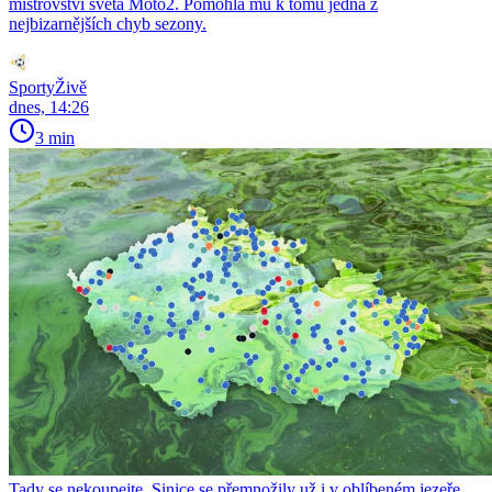
mistrovství světa Moto2. Pomohla mu k tomu jedna z
nejbizarnějších chyb sezony.
SportyŽivě
dnes, 14:26
3 min
Tady se nekoupejte. Sinice se přemnožily už i v oblíbeném jezeře