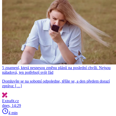
5 znamení, která nesnesou změnu plánů na poslední chvíli. Nejsou
náladová, jen potřebují svůj řád
Domluvíte se na sobotní odpoledne, těšíte se, a den předem dorazí
zpráva: […]
Extrafit.cz
dnes, 14:29
4 min