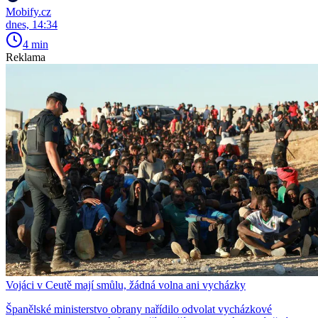
Mobify.cz
dnes, 14:34
4 min
Reklama
Vojáci v Ceutě mají smůlu, žádná volna ani vycházky
Španělské ministerstvo obrany nařídilo odvolat vycházkové