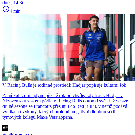
dnes, 14:36
4 min
V Racing Bulls je rodinné prostředí: Hadjar popisuje kulturní šok
Za několik dní uplyne přesně rok od chvíle, kdy Isack Hadjar v
Nizozemsku ziskem pódia v Racing Bulls ohromil svět. Už ve své
druhé sezóně se Francouz přesunul do Red Bullu, v němž podává
vynikající výkony, kterými prolomil negativní dlouhou sérii
týmových kolegů Maxe Verstappena.
SvětFormule.cz