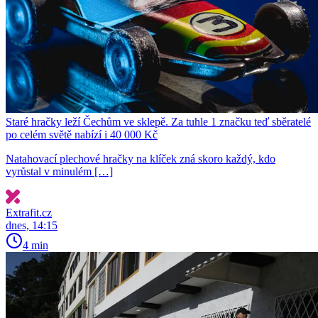
Staré hračky leží Čechům ve sklepě. Za tuhle 1 značku teď sběratelé
po celém světě nabízí i 40 000 Kč
Natahovací plechové hračky na klíček zná skoro každý, kdo
vyrůstal v minulém […]
Extrafit.cz
dnes, 14:15
4 min