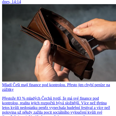
dnes, 14:14
Mladí Češi mají finance pod kontrolou. Přesto jim chybí peníze na
zážitky
Přestože 83 % mladých Čechů tvrdí, že má své finance pod
kontrolou, realita jejich rozpočtů bývá složitější. Více než třetina
letos kvůli nedostatku peněz vynechala hudební festival a více než
polovina už někdy zažila pocit sociálního vyloučení kvůli své