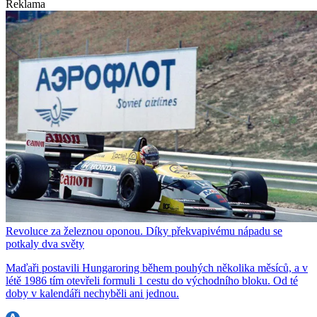
Reklama
Revoluce za železnou oponou. Díky překvapivému nápadu se
potkaly dva světy
Maďaři postavili Hungaroring během pouhých několika měsíců, a v
létě 1986 tím otevřeli formuli 1 cestu do východního bloku. Od té
doby v kalendáři nechyběli ani jednou.