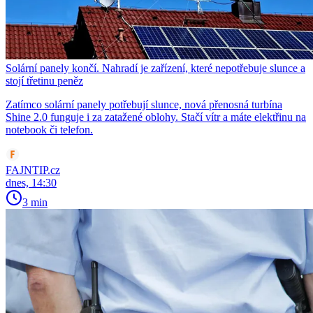
Solární panely končí. Nahradí je zařízení, které nepotřebuje slunce a
stojí třetinu peněz
Zatímco solární panely potřebují slunce, nová přenosná turbína
Shine 2.0 funguje i za zatažené oblohy. Stačí vítr a máte elektřinu na
notebook či telefon.
FAJNTIP.cz
dnes, 14:30
3 min