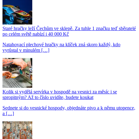
Staré hračky leží Čechům ve sklepě. Za tuhle 1 značku teď sběratelé
po celém světě nabízí i 40 000 Kč
Natahovací plechové hračky na klíček zná skoro každý, kdo
vyrůstal v minulém […]
Kolik si vydělá servírka v hospodě na vesnici za měsíc i se
spropitným? Až to číslo uvidíte, budete koukat
Sednete si do vesnické hospody, objednáte pivo a k němu utopence,
a […]