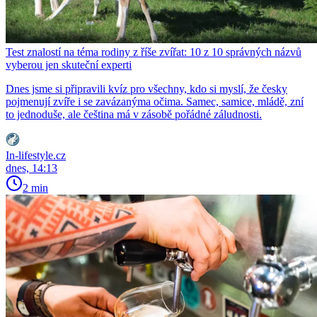
Test znalostí na téma rodiny z říše zvířat: 10 z 10 správných názvů
vyberou jen skuteční experti
Dnes jsme si připravili kvíz pro všechny, kdo si myslí, že česky
pojmenují zvíře i se zavázanýma očima. Samec, samice, mládě, zní
to jednoduše, ale čeština má v zásobě pořádné záludnosti.
In-lifestyle.cz
dnes, 14:13
2 min