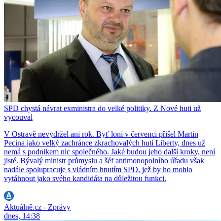
SPD chystá návrat exministra do velké politiky. Z Nové huti už
vycouval
V Ostravě nevydržel ani rok. Byť loni v červenci přišel Martin
Pecina jako velký zachránce zkrachovalých hutí Liberty, dnes už
nemá s podnikem nic společného. Jaké budou jeho další kroky, není
jisté. Bývalý ministr průmyslu a šéf antimonopolního úřadu však
nadále spolupracuje s vládním hnutím SPD, jež by ho mohlo
vytáhnout jako svého kandidáta na důležitou funkci.
Aktuálně.cz - Zprávy
dnes, 14:38