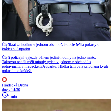
Čtyřikrát za hodinu v jednom obchodě. Policie řešila pokusy o
krádež v Auparku
Čtyři policejní výjezdy během jediné hodiny na jedno místo.
Takovou neděli měli minulý týden v jednom z obchodů s
potravinami v hradeckém Auparku. Hlídka tam byla přivolána kvůli
pokusům o krádež.
Hradecká Drbna
dnes, 14:30
1 min