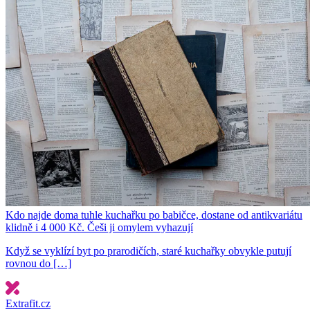
Kdo najde doma tuhle kuchařku po babičce, dostane od antikvariátu
klidně i 4 000 Kč. Češi ji omylem vyhazují
Když se vyklízí byt po prarodičích, staré kuchařky obvykle putují
rovnou do […]
Extrafit.cz