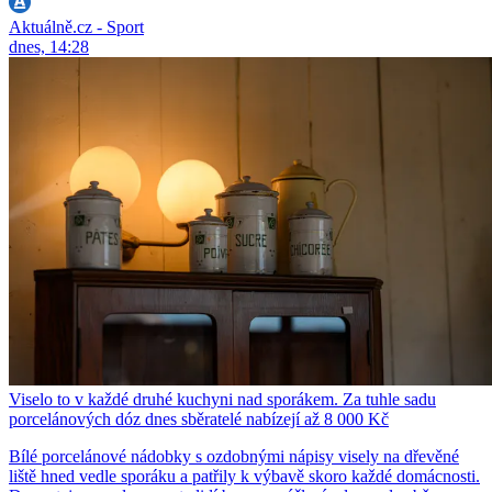
Aktuálně.cz - Sport
dnes, 14:28
Viselo to v každé druhé kuchyni nad sporákem. Za tuhle sadu
porcelánových dóz dnes sběratelé nabízejí až 8 000 Kč
Bílé porcelánové nádobky s ozdobnými nápisy visely na dřevěné
liště hned vedle sporáku a patřily k výbavě skoro každé domácnosti.