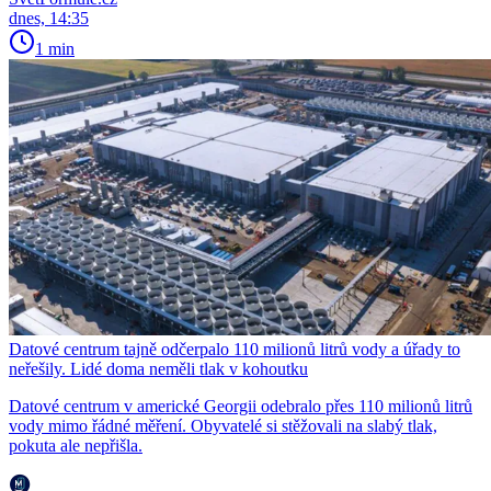
dnes, 14:35
1 min
Datové centrum tajně odčerpalo 110 milionů litrů vody a úřady to
neřešily. Lidé doma neměli tlak v kohoutku
Datové centrum v americké Georgii odebralo přes 110 milionů litrů
vody mimo řádné měření. Obyvatelé si stěžovali na slabý tlak,
pokuta ale nepřišla.