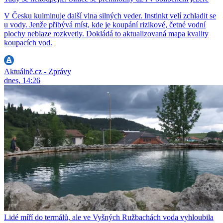
V Česku kulminuje další vlna silných veder. Instinkt velí zchladit se
u vody. Jenže přibývá míst, kde je koupání rizikové, četné vodní
plochy neblaze rozkvetly. Dokládá to aktualizovaná mapa kvality
koupacích vod.
Aktuálně.cz - Zprávy
dnes, 14:26
Lidé míří do termálů, ale ve Vyšných Ružbachách voda vyhloubila