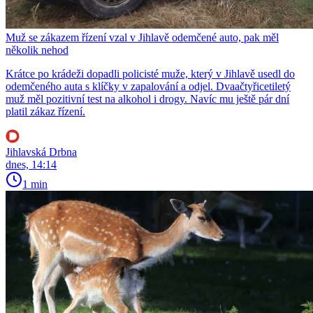
Muž se zákazem řízení vzal v Jihlavě odemčené auto, pak měl
několik nehod
Krátce po krádeži dopadli policisté muže, který v Jihlavě usedl do
odemčeného auta s klíčky v zapalování a odjel. Dvaačtyřicetiletý
muž měl pozitivní test na alkohol i drogy. Navíc mu ještě pár dní
platil zákaz řízení.
Jihlavská Drbna
dnes, 14:14
1 min