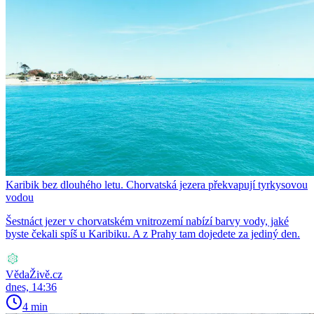
Karibik bez dlouhého letu. Chorvatská jezera překvapují tyrkysovou
vodou
Šestnáct jezer v chorvatském vnitrozemí nabízí barvy vody, jaké
byste čekali spíš u Karibiku. A z Prahy tam dojedete za jediný den.
VědaŽivě.cz
dnes, 14:36
4 min