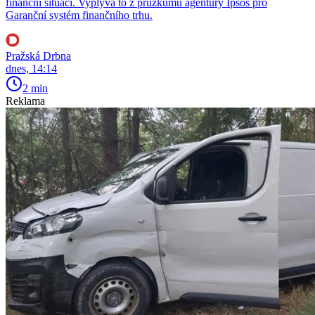
finanční situaci. Vyplývá to z průzkumu agentury Ipsos pro
Garanční systém finančního trhu.
Pražská Drbna
dnes, 14:14
2 min
Reklama