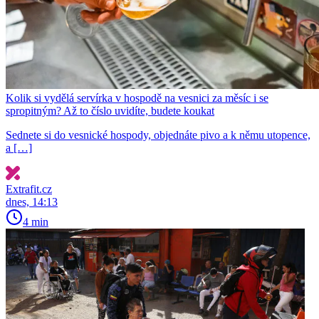
Kolik si vydělá servírka v hospodě na vesnici za měsíc i se
spropitným? Až to číslo uvidíte, budete koukat
Sednete si do vesnické hospody, objednáte pivo a k němu utopence,
a […]
Extrafit.cz
dnes, 14:13
4 min