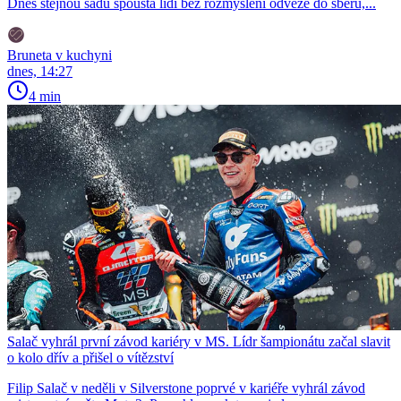
Dnes stejnou sadu spousta lidí bez rozmýšlení odveze do sběru,...
Bruneta v kuchyni
dnes, 14:27
4 min
Salač vyhrál první závod kariéry v MS. Lídr šampionátu začal slavit
o kolo dřív a přišel o vítězství
Filip Salač v neděli v Silverstone poprvé v kariéře vyhrál závod