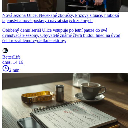
Nová sezona Ulice: Nečekané zkoušky, krizová situace, hluboká
tajemství a nové postavy i návrat starých známých
Oblíbený denní seriál Ulice vstupuje po letní pauze do své
dvaadvacáté sezony. Obyvatelé známé čtvrti budou hned na úvod
čelit rozsáhlému výpadku elektřiny.
BetterLife
dnes, 14:16
2 min