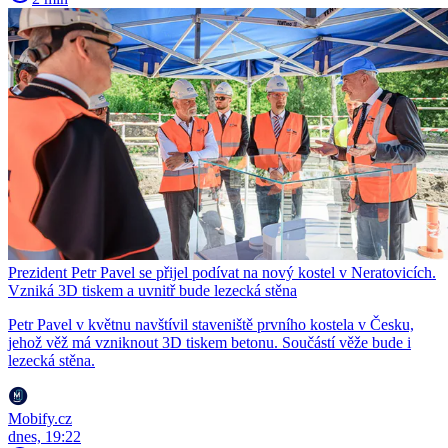
Prezident Petr Pavel se přijel podívat na nový kostel v Neratovicích.
Vzniká 3D tiskem a uvnitř bude lezecká stěna
Petr Pavel v květnu navštívil staveniště prvního kostela v Česku,
jehož věž má vzniknout 3D tiskem betonu. Součástí věže bude i
lezecká stěna.
Mobify.cz
dnes, 19:22