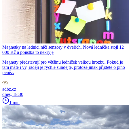
Magnetky na lednici ničí senzory v dveřích. Nová lednička stojí 12
000 Kč a pojistka to nekryje
Magnety představují pro většinu ledniček velkou hrozbu. Pokud je
tam máte i vy, raději je rychle sundejte, protože jinak přijdete o plno
peněz.
adbz.cz
dnes, 18:30
1 min