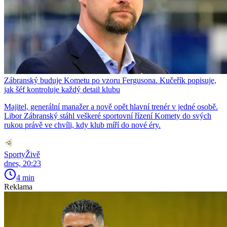
Zábranský buduje Kometu po vzoru Fergusona. Kučeřík popisuje,
jak šéf kontroluje každý detail klubu
Majitel, generální manažer a nově opět hlavní trenér v jedné osobě.
Libor Zábranský stáhl veškeré sportovní řízení Komety do svých
rukou právě ve chvíli, kdy klub míří do nové éry.
SportyŽivě
dnes, 20:23
4 min
Reklama