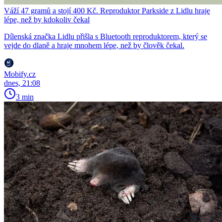
Váží 47 gramů a stojí 400 Kč. Reproduktor Parkside z Lidlu hraje
lépe, než by kdokoliv čekal
Dílenská značka Lidlu přišla s Bluetooth reproduktorem, který se
vejde do dlaně a hraje mnohem lépe, než by člověk čekal.
Mobify.cz
dnes, 21:08
3 min