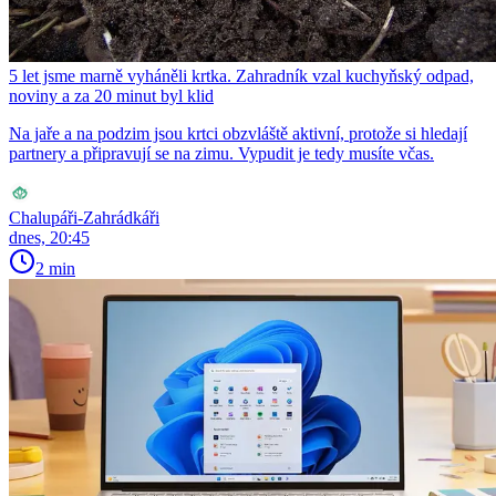
5 let jsme marně vyháněli krtka. Zahradník vzal kuchyňský odpad,
noviny a za 20 minut byl klid
Na jaře a na podzim jsou krtci obzvláště aktivní, protože si hledají
partnery a připravují se na zimu. Vypudit je tedy musíte včas.
Chalupáři-Zahrádkáři
dnes, 20:45
2 min