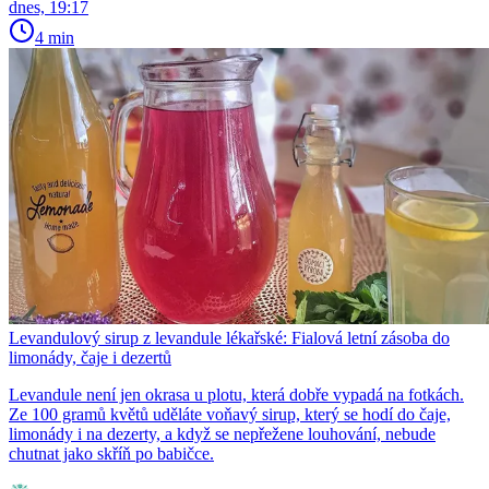
dnes, 19:17
4 min
Levandulový sirup z levandule lékařské: Fialová letní zásoba do
limonády, čaje i dezertů
Levandule není jen okrasa u plotu, která dobře vypadá na fotkách.
Ze 100 gramů květů uděláte voňavý sirup, který se hodí do čaje,
limonády i na dezerty, a když se nepřežene louhování, nebude
chutnat jako skříň po babičce.