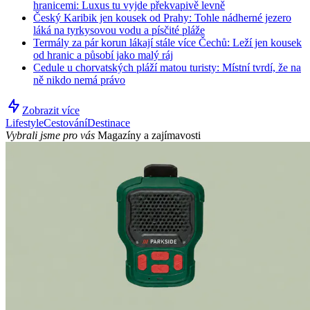
hranicemi: Luxus tu vyjde překvapivě levně
Český Karibik jen kousek od Prahy: Tohle nádherné jezero
láká na tyrkysovou vodu a písčité pláže
Termály za pár korun lákají stále více Čechů: Leží jen kousek
od hranic a působí jako malý ráj
Cedule u chorvatských pláží matou turisty: Místní tvrdí, že na
ně nikdo nemá právo
Zobrazit více
Lifestyle
Cestování
Destinace
Vybrali jsme pro vás
Magazíny a zajímavosti