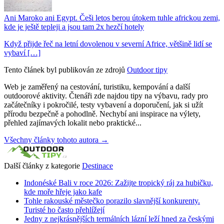
Ani Maroko ani Egypt. Češi letos berou útokem tuhle africkou zemi,
kde je ještě tepleji a jsou tam 2x hezčí hotely
Když přijde řeč na letní dovolenou v severní Africe, většině lidí se
vybaví […]
Tento článek byl publikován ze zdrojů
Outdoor tipy
Web je zaměřený na cestování, turistiku, kempování a další
outdoorové aktivity. Čtenáři zde najdou tipy na výbavu, rady pro
začátečníky i pokročilé, testy vybavení a doporučení, jak si užít
přírodu bezpečně a pohodlně. Nechybí ani inspirace na výlety,
přehled zajímavých lokalit nebo praktické...
Všechny články tohoto autora →
Další články z kategorie
Destinace
Indonéské Bali v roce 2026: Zažijte tropický ráj za hubičku,
kde moře hřeje jako kafe
Tohle rakouské městečko porazilo slavnější konkurenty.
Turisté ho často přehlížejí
Jedny z nejkrásnějších termálních lázní leží hned za českými