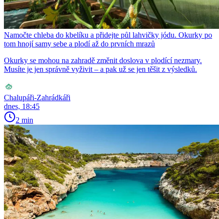
Namočte chleba do kbelíku a přidejte půl lahvičky jódu. Okurky po
tom hnojí samy sebe a plodí až do prvních mrazů
Okurky se mohou na zahradě změnit doslova v plodící nezmary.
Musíte je jen správně vyživit – a pak už se jen těšit z výsledků.
Chalupáři-Zahrádkáři
dnes, 18:45
2 min