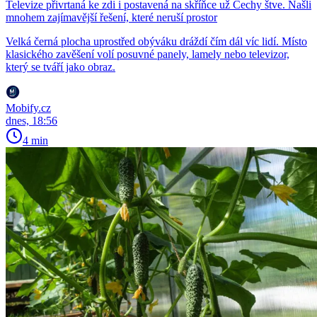
Televize přivrtaná ke zdi i postavená na skříňce už Čechy štve. Našli
mnohem zajímavější řešení, které neruší prostor
Velká černá plocha uprostřed obýváku dráždí čím dál víc lidí. Místo
klasického zavěšení volí posuvné panely, lamely nebo televizor,
který se tváří jako obraz.
Mobify.cz
dnes, 18:56
4 min