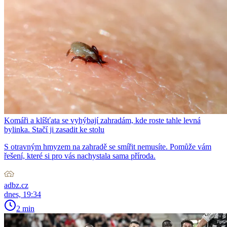
Komáři a klíšťata se vyhýbají zahradám, kde roste tahle levná
bylinka. Stačí ji zasadit ke stolu
S otravným hmyzem na zahradě se smířit nemusíte. Pomůže vám
řešení, které si pro vás nachystala sama příroda.
adbz.cz
dnes, 19:34
2 min