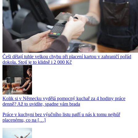
Češi dělají tuhle velkou chybu při placení kartou v zahraničí pořád
dokola. Stojí je to klidně i 2 000 Kč
Kolik si v Německu vydělá pomocný kuchař za 4 hodiny práce
denně? Až to uvidíte, spadne vám brada
Práce v kuchyni bez výučního listu patří u nás k tomu nejhůř
placenému, co na […]