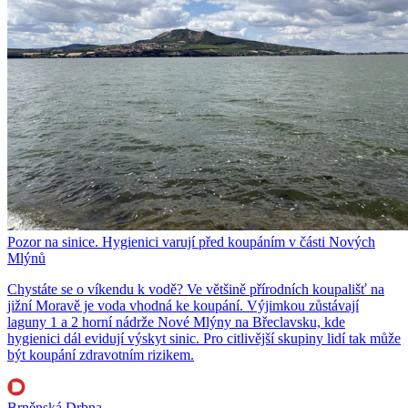
Pozor na sinice. Hygienici varují před koupáním v části Nových
Mlýnů
Chystáte se o víkendu k vodě? Ve většině přírodních koupališť na
jižní Moravě je voda vhodná ke koupání. Výjimkou zůstávají
laguny 1 a 2 horní nádrže Nové Mlýny na Břeclavsku, kde
hygienici dál evidují výskyt sinic. Pro citlivější skupiny lidí tak může
být koupání zdravotním rizikem.
Brněnská Drbna