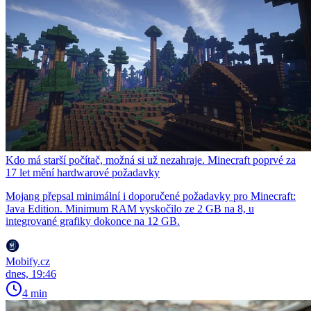
Kdo má starší počítač, možná si už nezahraje. Minecraft poprvé za
17 let mění hardwarové požadavky
Mojang přepsal minimální i doporučené požadavky pro Minecraft:
Java Edition. Minimum RAM vyskočilo ze 2 GB na 8, u
integrované grafiky dokonce na 12 GB.
Mobify.cz
dnes, 19:46
4 min