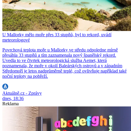
U Mallorky mělo moře přes 33 stupňů, byl to rekord, uvádí
meteorologové
Povrchová teplota moře u Mallorky ve středu odpoledne mírně
přesáhla 33 stupňů a tím zaznamenala nový španělský rekord.
Uvedla to ve čtvrtek meteorologická služba Aemet, která
poznamenala, že moře v okolí Baleárských ostrovů a v západním
Středomoří je letos nadprůměrně teplé, což ovlivňuje například také
noční teploty na pobřeží.
Aktuálně.cz - Zprávy
dnes, 18:36
Reklama