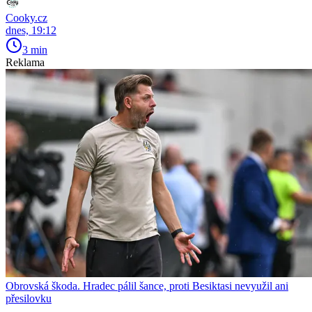
Cooky.cz
dnes, 19:12
3 min
Reklama
Obrovská škoda. Hradec pálil šance, proti Besiktasi nevyužil ani
přesilovku