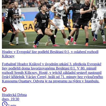
Hradec v Evropské lize podlehl Besiktasi 0:1, v oslabení rozhodl
Kilicsoy
Fotbalisté Hradce Králové v úvodním utkání 3. předkola Evropské
ligy podlehli doma favorizovanému Besiktasi 0:1. V 80. minutě
rozhodl Semih Kilicsoy. Hosté, v jejichž základní sestavě nastoupil
český křídelník Václav Černý, hráli od 71. minuty bez vyloučeného
Kassouma Ouattary. Odveta je na programu za týden v Istanbulu.
Hradecká Drbna
dnes, 19:30
2 min