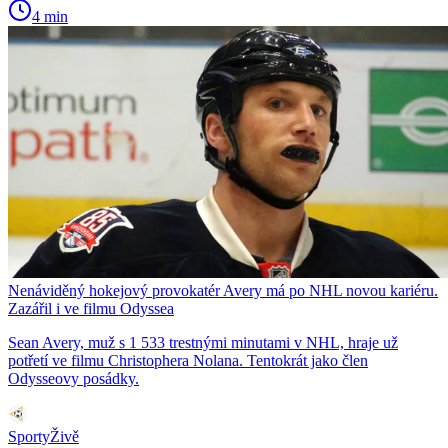
4 min
Nenáviděný hokejový provokatér Avery má po NHL novou kariéru.
Zazářil i ve filmu Odyssea
Sean Avery, muž s 1 533 trestnými minutami v NHL, hraje už
potřetí ve filmu Christophera Nolana. Tentokrát jako člen
Odysseovy posádky.
SportyŽivě