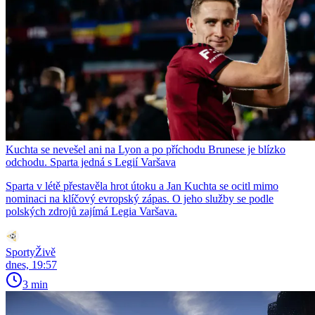
Kuchta se nevešel ani na Lyon a po příchodu Brunese je blízko
odchodu. Sparta jedná s Legií Varšava
Sparta v létě přestavěla hrot útoku a Jan Kuchta se ocitl mimo
nominaci na klíčový evropský zápas. O jeho služby se podle
polských zdrojů zajímá Legia Varšava.
SportyŽivě
dnes, 19:57
3 min