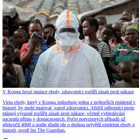
V Kongu hrozí mutace eboly, zdravotníci rozšíří zásah proti nákaze
Virus eboly, který v Kongu způsobuje jednu z nejhorších epidemií v
historii, by mohl mutovat, varují zdravotníci. Afričtí odborníci proto
plánují výrazně rozšířit zásah proti nákaze, včetně vyhledávání
pacientů přímo v domácnostech. Počet potvrzených případů už
překročil 4000 a podle úřadů jde o druhou největší epidemii eboly v
historii, uvedl list The Guardian.