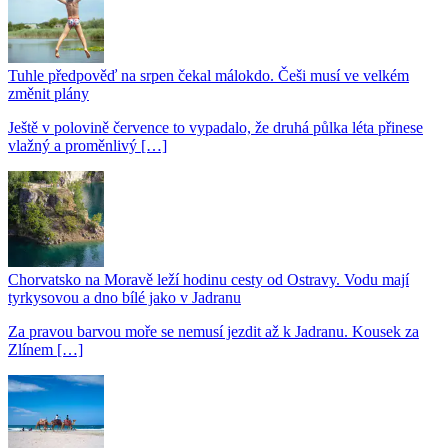
Tuhle předpověď na srpen čekal málokdo. Češi musí ve velkém
změnit plány
Ještě v polovině července to vypadalo, že druhá půlka léta přinese
vlažný a proměnlivý […]
Chorvatsko na Moravě leží hodinu cesty od Ostravy. Vodu mají
tyrkysovou a dno bílé jako v Jadranu
Za pravou barvou moře se nemusí jezdit až k Jadranu. Kousek za
Zlínem […]