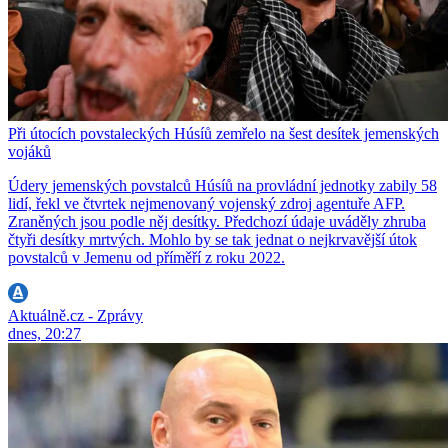
Při útocích povstaleckých Húsíů zemřelo na šest desítek jemenských
vojáků
Údery jemenských povstalců Húsíů na provládní jednotky zabily 58
lidí, řekl ve čtvrtek nejmenovaný vojenský zdroj agentuře AFP.
Zraněných jsou podle něj desítky. Předchozí údaje uváděly zhruba
čtyři desítky mrtvých. Mohlo by se tak jednat o nejkrvavější útok
povstalců v Jemenu od příměří z roku 2022.
Aktuálně.cz - Zprávy
dnes, 20:27