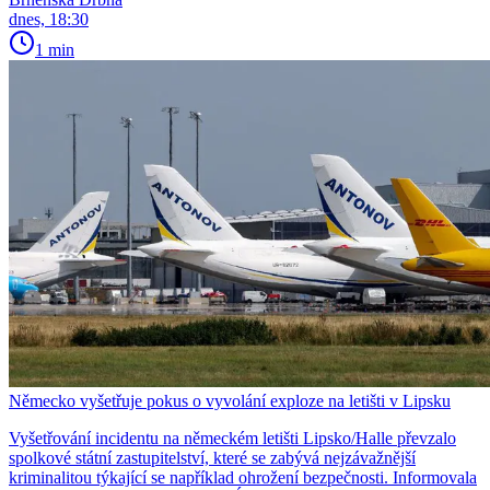
dnes, 18:30
1 min
Německo vyšetřuje pokus o vyvolání exploze na letišti v Lipsku
Vyšetřování incidentu na německém letišti Lipsko/Halle převzalo
spolkové státní zastupitelství, které se zabývá nejzávažnější
kriminalitou týkající se například ohrožení bezpečnosti. Informovala