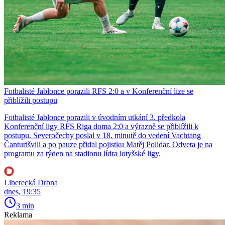
Fotbalisté Jablonce porazili RFS 2:0 a v Konferenční lize se
přiblížili postupu
Fotbalisté Jablonce porazili v úvodním utkání 3. předkola
Konferenční ligy RFS Riga doma 2:0 a výrazně se přiblížili k
postupu. Severočechy poslal v 18. minutě do vedení Vachtang
Čanturišvili a po pauze přidal pojistku Matěj Polidar. Odveta je na
programu za týden na stadionu lídra lotyšské ligy.
Liberecká Drbna
dnes, 19:35
3 min
Reklama