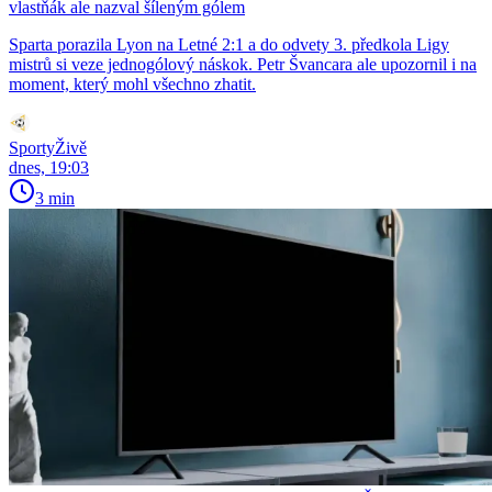
vlastňák ale nazval šíleným gólem
Sparta porazila Lyon na Letné 2:1 a do odvety 3. předkola Ligy
mistrů si veze jednogólový náskok. Petr Švancara ale upozornil i na
moment, který mohl všechno zhatit.
SportyŽivě
dnes, 19:03
3 min