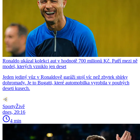
Ronaldo ukázal kolekci aut v hodnotě 700 milionů Kč. Patří mezi ně
model, kterých vzniklo jen deset
Jeden jediný vůz v Ronaldově garáži stojí víc než zbytek sbírky
dohromady. Je to Bugatti, které automobilka vyrobila v pouhých
deseti kusech.
SportyŽivě
dnes, 20:16
4 min