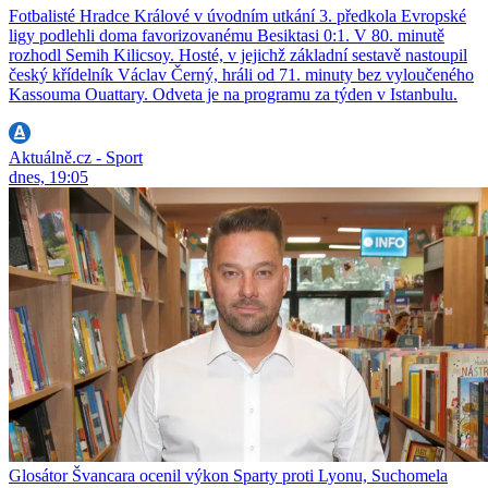
Fotbalisté Hradce Králové v úvodním utkání 3. předkola Evropské
ligy podlehli doma favorizovanému Besiktasi 0:1. V 80. minutě
rozhodl Semih Kilicsoy. Hosté, v jejichž základní sestavě nastoupil
český křídelník Václav Černý, hráli od 71. minuty bez vyloučeného
Kassouma Ouattary. Odveta je na programu za týden v Istanbulu.
Aktuálně.cz - Sport
dnes, 19:05
Glosátor Švancara ocenil výkon Sparty proti Lyonu, Suchomela