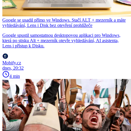
Google se usadil přímo ve Windows. Stačí ALT + mezerník a máte
vyhledávání, Lens i Disk bez otevření prohlížeče
Google spustil samostatnou desktopovou aplikaci pro Windows,
která po stisku Alt + mezerník otevře vyhledávání, AI asistenta,
Lens i přístup k Disku.
Mobify.cz
dnes, 20:32
4 min