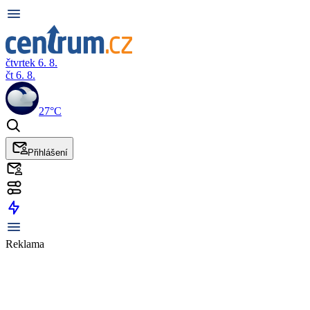
čtvrtek 6. 8.
čt 6. 8.
27°C
Přihlášení
Reklama