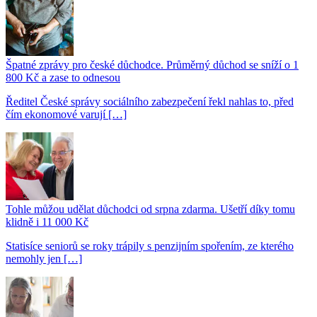
Špatné zprávy pro české důchodce. Průměrný důchod se sníží o 1
800 Kč a zase to odnesou
Ředitel České správy sociálního zabezpečení řekl nahlas to, před
čím ekonomové varují […]
Tohle můžou udělat důchodci od srpna zdarma. Ušetří díky tomu
klidně i 11 000 Kč
Statisíce seniorů se roky trápily s penzijním spořením, ze kterého
nemohly jen […]