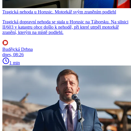
Tragická nehoda u Horusic. Motorkář svým zraněním podlehl
Tragická dopravní nehoda se stala u Horusic na Táborsku. Na silnici
II/603 v katastru obce došlo k nehodě, při které utrpěl motorkář
zranění, kterým na místě podlehl.
Budějcká Drbna
dnes, 08:26
1 min