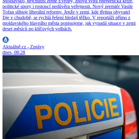
Moldavsko, nejchudší země Evropy, znovu svírá energetická krize,
politické spory i rostoucí nedůvěra veřejnosti. Nový premiér Vasile
Tofan slibuje liberální reformy. Jenže v zemi, kde třetina obyvatel
žije v chudobě, se rychlá řešení hledají těžko. V reportáži přímo z
moldavského hlavního města popisujeme, jak vypadá situace v zemi
deset měsíců po klíčových volbách.
Aktuálně.cz - Zprávy
dnes, 08:28