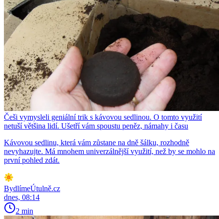
Češi vymysleli geniální trik s kávovou sedlinou. O tomto využití
netuší většina lidí. Ušetří vám spoustu peněz, námahy i času
Kávovou sedlinu, která vám zůstane na dně šálku, rozhodně
nevyhazujte. Má mnohem univerzálnější využití, než by se mohlo na
první pohled zdát.
BydlímeÚtulně.cz
dnes, 08:14
2 min