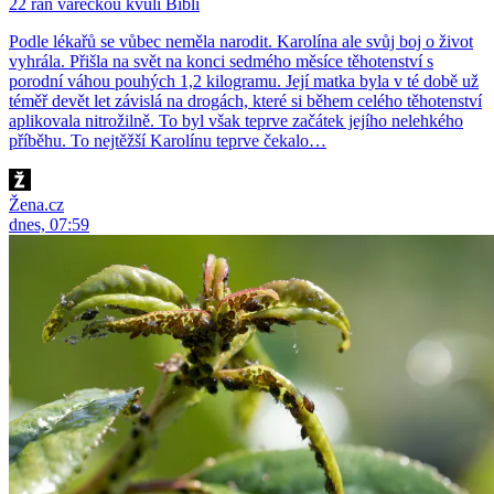
22 ran vařečkou kvůli Bibli
Podle lékařů se vůbec neměla narodit. Karolína ale svůj boj o život
vyhrála. Přišla na svět na konci sedmého měsíce těhotenství s
porodní váhou pouhých 1,2 kilogramu. Její matka byla v té době už
téměř devět let závislá na drogách, které si během celého těhotenství
aplikovala nitrožilně. To byl však teprve začátek jejího nelehkého
příběhu. To nejtěžší Karolínu teprve čekalo…
Žena.cz
dnes, 07:59