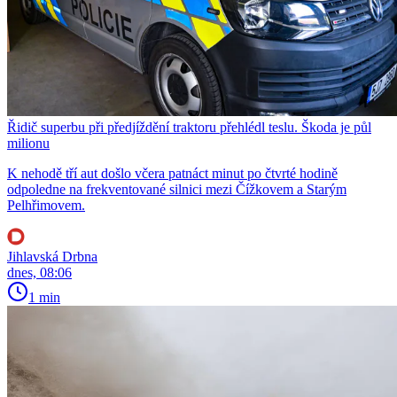
Řidič superbu při předjíždění traktoru přehlédl teslu. Škoda je půl
milionu
K nehodě tří aut došlo včera patnáct minut po čtvrté hodině
odpoledne na frekventované silnici mezi Čížkovem a Starým
Pelhřimovem.
Jihlavská Drbna
dnes, 08:06
1 min