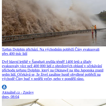
Tajfun Dolphin přichází. Na východním pobřeží Číny evakuovali
přes 400 tisíc lidí
Dvě hlavní letiště v Šanghaji zrušila téměř 1400 letů a úřady
evakuovaly více než 400 000 lidí z ohrožených oblastí v očekávání
příchodu tajfunu Dolphin, který na Okinawě na jihu Japonska zranil
sedm lidí. Očekává se, že živel zasáhne hustě obydlené pobřeží na
východě Číny buď v neděli večer, nebo v pondělí ráno.
Aktuálně.cz - Zprávy
dnes, 08:04