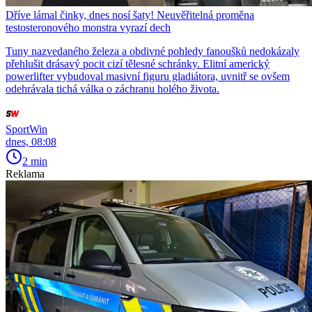
Dříve lámal činky, dnes nosí šaty! Neuvěřitelná proměna
testosteronového monstra vyrazí dech
Tuny nazvedaného železa a obdivné pohledy fanoušků nedokázaly
přehlušit drásavý pocit cizí tělesné schránky. Elitní americký
powerlifter vybudoval masivní figuru gladiátora, uvnitř se ovšem
odehrávala tichá válka o záchranu holého života.
SportWin
dnes, 08:08
2 min
Reklama