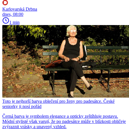
Karlovarská Drbna
dnes, 08:00
1 min
Toto je nejhorší barva oblečení pro ženy pro padesátce. České
seniorky ji nosí pořád
Černá barva je symbolem elegance a opticky zeštíhluje postavu.
Módní stylisté však varují, že po padesátce může v blízkosti obličeje
zvýraznit vrásky a unavený vzhled.