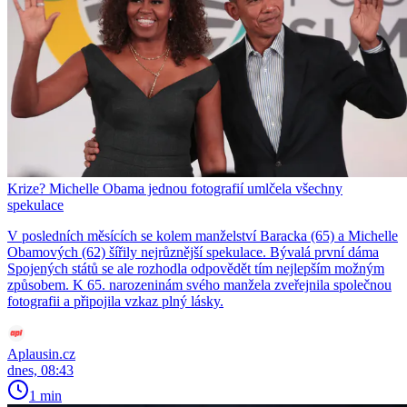
Krize? Michelle Obama jednou fotografií umlčela všechny
spekulace
V posledních měsících se kolem manželství Baracka (65) a Michelle
Obamových (62) šířily nejrůznější spekulace. Bývalá první dáma
Spojených států se ale rozhodla odpovědět tím nejlepším možným
způsobem. K 65. narozeninám svého manžela zveřejnila společnou
fotografii a připojila vzkaz plný lásky.
Aplausin.cz
dnes, 08:43
1 min