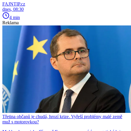
FAJNTIP.cz
dnes, 08:30
4 min
Reklama
Třetina občanů je chudá, hrozí krize. Vyřeší problémy malé země
muž s motorovkou?