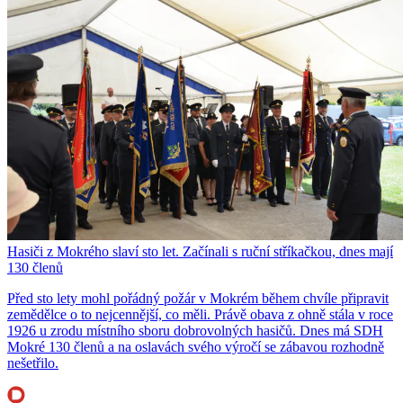
Hasiči z Mokrého slaví sto let. Začínali s ruční stříkačkou, dnes mají
130 členů
Před sto lety mohl pořádný požár v Mokrém během chvíle připravit
zemědělce o to nejcennější, co měli. Právě obava z ohně stála v roce
1926 u zrodu místního sboru dobrovolných hasičů. Dnes má SDH
Mokré 130 členů a na oslavách svého výročí se zábavou rozhodně
nešetřilo.