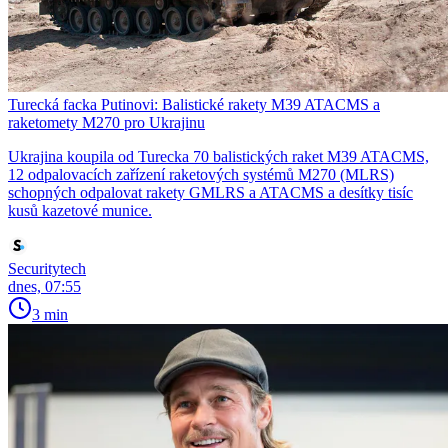
Turecká facka Putinovi: Balistické rakety M39 ATACMS a
raketomety M270 pro Ukrajinu
Ukrajina koupila od Turecka 70 balistických raket M39 ATACMS,
12 odpalovacích zařízení raketových systémů M270 (MLRS)
schopných odpalovat rakety GMLRS a ATACMS a desítky tisíc
kusů kazetové munice.
Securitytech
dnes, 07:55
3 min