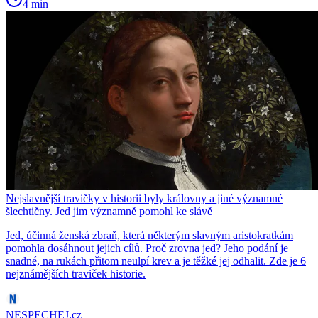
4 min
Nejslavnější travičky v historii byly královny a jiné významné
šlechtičny. Jed jim významně pomohl ke slávě
Jed, účinná ženská zbraň, která některým slavným aristokratkám
pomohla dosáhnout jejich cílů. Proč zrovna jed? Jeho podání je
snadné, na rukách přitom neulpí krev a je těžké jej odhalit. Zde je 6
nejznámějších traviček historie.
NESPECHEJ.cz