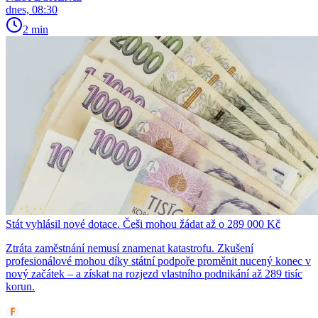
dnes, 08:30
2 min
Stát vyhlásil nové dotace. Češi mohou žádat až o 289 000 Kč
Ztráta zaměstnání nemusí znamenat katastrofu. Zkušení
profesionálové mohou díky státní podpoře proměnit nucený konec v
nový začátek – a získat na rozjezd vlastního podnikání až 289 tisíc
korun.