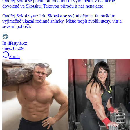
Ondřej Sokol se pochlubil fotkami se svými dětmi z nádherné
dovolené ve Skotsku: Takovou přírodu u nás nenajdete
Ondřej Sokol vyrazil do Skotska se svými dětmi a fanouškům
výjimečně ukázal rodinné snímky. Místo tropů zvolili útesy, vítr a
severní pobřeží.
In-lifestyle.cz
dnes, 08:09
3 min