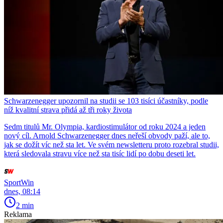
Schwarzenegger upozornil na studii se 103 tisíci účastníky, podle
níž kvalitní strava přidá až tři roky života
Sedm titulů Mr. Olympia, kardiostimulátor od roku 2024 a jeden
nový cíl. Arnold Schwarzenegger dnes neřeší obvody paží, ale to,
jak se dožít víc než sta let. Ve svém newsletteru proto rozebral studii,
která sledovala stravu více než sta tisíc lidí po dobu deseti let.
SportWin
dnes, 08:14
2 min
Reklama