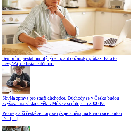
Seniorům přestal minulý týden platit občanský průkaz. Kdo to
nevyřeší, nedostane důchod
Skvělá zpráva pro starší důchodce. Důchody se v Česku budou
zvyšovat na základě věku. Můžete si přilepšit i 3000 Kč
Pro nejstarší české seniory se rýsuje změna, na kterou sice budou
léta […]