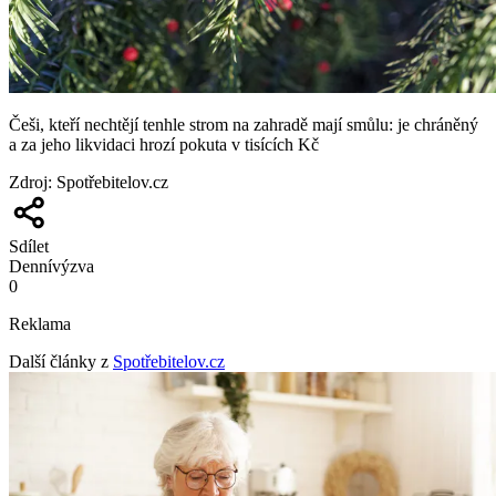
Češi, kteří nechtějí tenhle strom na zahradě mají smůlu: je chráněný
a za jeho likvidaci hrozí pokuta v tisících Kč
Zdroj
:
Spotřebitelov.cz
Sdílet
Denní
výzva
0
Reklama
Další články z
Spotřebitelov.cz