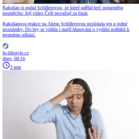
Rakušan si podal Schillerovou, ze které udělal terč potupného
posměchu: Její video Češi považují za bizár
Rakušanova reakce na Alenu Schillerovou nezůstala jen u jedné
poznámky. Do hry se vrátila i starší hlasování o vydání politiků k
trestnímu stíhání.
In-lifestyle.cz
dnes, 08:16
3 min