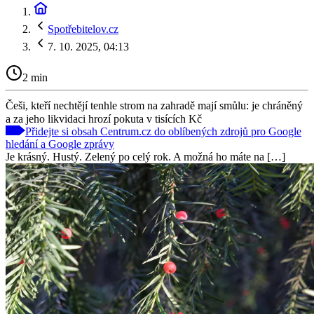
Spotřebitelov.cz
7. 10. 2025, 04:13
2 min
Češi, kteří nechtějí tenhle strom na zahradě mají smůlu: je chráněný
a za jeho likvidaci hrozí pokuta v tisících Kč
Přidejte si obsah Centrum.cz do oblíbených zdrojů pro Google
hledání a Google zprávy
Je krásný. Hustý. Zelený po celý rok. A možná ho máte na […]