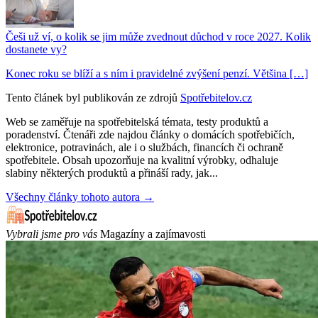
Češi už ví, o kolik se jim může zvednout důchod v roce 2027. Kolik
dostanete vy?
Konec roku se blíží a s ním i pravidelné zvýšení penzí. Většina […]
Tento článek byl publikován ze zdrojů
Spotřebitelov.cz
Web se zaměřuje na spotřebitelská témata, testy produktů a
poradenství. Čtenáři zde najdou články o domácích spotřebičích,
elektronice, potravinách, ale i o službách, financích či ochraně
spotřebitele. Obsah upozorňuje na kvalitní výrobky, odhaluje
slabiny některých produktů a přináší rady, jak...
Všechny články tohoto autora →
Vybrali jsme pro vás
Magazíny a zajímavosti