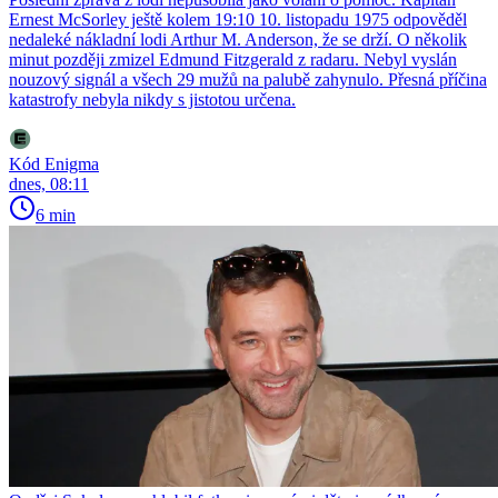
Ernest McSorley ještě kolem 19:10 10. listopadu 1975 odpověděl
nedaleké nákladní lodi Arthur M. Anderson, že se drží. O několik
minut později zmizel Edmund Fitzgerald z radaru. Nebyl vyslán
nouzový signál a všech 29 mužů na palubě zahynulo. Přesná příčina
katastrofy nebyla nikdy s jistotou určena.
Kód Enigma
dnes, 08:11
6 min