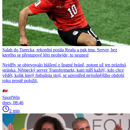
Salah do Turecka, rekordní posila Realu a pak tma. Server, bez
kterého se přestupové léto neobejde, to neunesl
Nejdřív se objevovalo hlášení o špatné bráně, potom už jen prázdná
stránka. Německý server Transfermarkt, kam míří každý, kdo chce
vědět, kolik který fotbalista stojí, se uprostřed nejrušnějšího období
roku prostě položil.
SportWin
dnes, 08:46
2 min