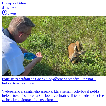
Budějcká Drbna
dnes, 08:01
2 min
Policisté zachránili na Chebsku vyděšeného srnečka. Pobíhal u
frekventované silnice
Vyděšeného a zmateného srnečka, který se sám pohyboval poblíž
frekventované silnice na Chebsku, zachraňovali tento týden policisté
z chebského dopravního inspektorátu.