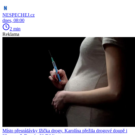
NESPECHEJ.cz
dnes, 08:00
2 min
Reklama
Místo přesnídávky lžička drogy. Karolína přežila drogové doupě i