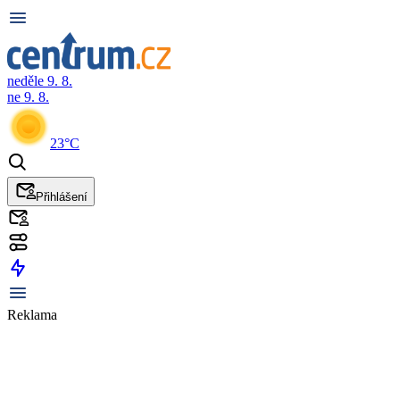
neděle 9. 8.
ne 9. 8.
23°C
Přihlášení
Reklama