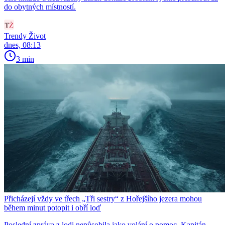
do obytných místností.
Trendy Život
dnes, 08:13
3 min
Přicházejí vždy ve třech „Tři sestry“ z Hořejšího jezera mohou
během minut potopit i obří loď
Poslední zpráva z lodi nepůsobila jako volání o pomoc. Kapitán