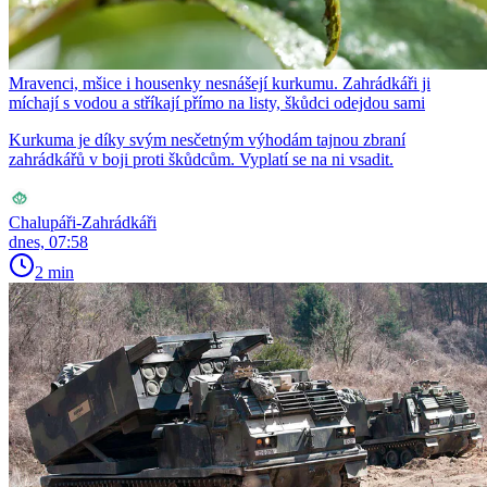
Mravenci, mšice i housenky nesnášejí kurkumu. Zahrádkáři ji
míchají s vodou a stříkají přímo na listy, škůdci odejdou sami
Kurkuma je díky svým nesčetným výhodám tajnou zbraní
zahrádkářů v boji proti škůdcům. Vyplatí se na ni vsadit.
Chalupáři-Zahrádkáři
dnes, 07:58
2 min