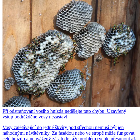
Při odstraňování vosího hnízda nedělejte tuto chybu: Uzavřený
vstup podrážděné vosy nezastaví
Vosy zalétávající do jedné škvíry pod střechou nemusí být jen
náhodnými návštěvníky. Za fasádou nebo ve stropě může fungovat
celé hnízdo a neuvážený zásah dokáže problém rychle přesunout až