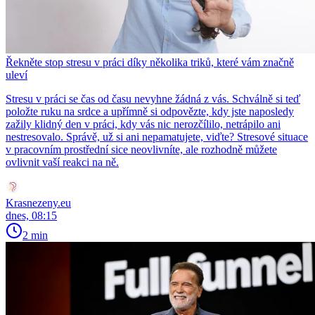
Řekněte stop stresu v práci díky několika triků, které vám značně
uleví
Stresu v práci se čas od času nevyhne žádná z vás. Schválně si teď
položte ruku na srdce a upřímně si odpovězte, kdy jste naposledy
zažily klidný den v práci, kdy vás nic nerozčílilo, netrápilo ani
nestresovalo. Správě, už si ani nepamatujete, viďte? Stresové situace
v pracovním prostřední sice neovlivníte, ale rozhodně můžete
ovlivnit vaší reakci na ně.
Krasnezeny.eu
dnes, 08:15
2 min