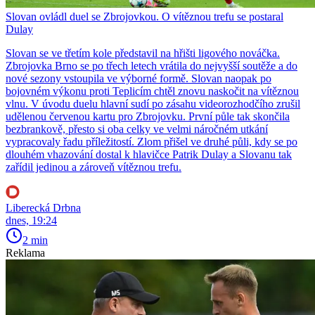
Slovan ovládl duel se Zbrojovkou. O vítěznou trefu se postaral
Dulay
Slovan se ve třetím kole představil na hřišti ligového nováčka.
Zbrojovka Brno se po třech letech vrátila do nejvyšší soutěže a do
nové sezony vstoupila ve výborné formě. Slovan naopak po
bojovném výkonu proti Teplicím chtěl znovu naskočit na vítěznou
vlnu. V úvodu duelu hlavní sudí po zásahu videorozhodčího zrušil
udělenou červenou kartu pro Zbrojovku. První půle tak skončila
bezbrankově, přesto si oba celky ve velmi náročném utkání
vypracovaly řadu příležitostí. Zlom přišel ve druhé půli, kdy se po
dlouhém vhazování dostal k hlavičce Patrik Dulay a Slovanu tak
zařídil jedinou a zároveň vítěznou trefu.
Liberecká Drbna
dnes, 19:24
2 min
Reklama