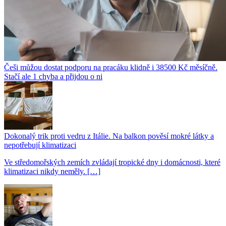
Češi můžou dostat podporu na pracáku klidně i 38500 Kč měsíčně.
Stačí ale 1 chyba a přijdou o ni
Dokonalý trik proti vedru z Itálie. Na balkon pověsí mokré látky a
nepotřebují klimatizaci
Ve středomořských zemích zvládají tropické dny i domácnosti, které
klimatizaci nikdy neměly. […]