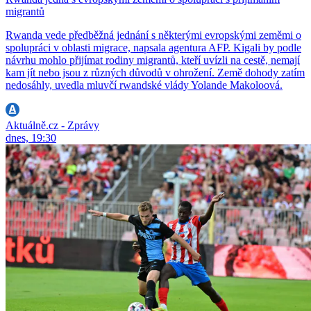
migrantů
Rwanda vede předběžná jednání s některými evropskými zeměmi o
spolupráci v oblasti migrace, napsala agentura AFP. Kigali by podle
návrhu mohlo přijímat rodiny migrantů, kteří uvízli na cestě, nemají
kam jít nebo jsou z různých důvodů v ohrožení. Země dohody zatím
nedosáhly, uvedla mluvčí rwandské vlády Yolande Makoloová.
Aktuálně.cz - Zprávy
dnes, 19:30