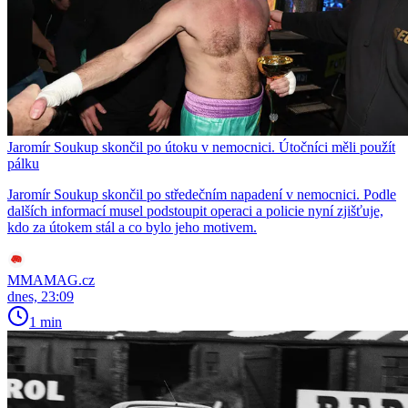
Jaromír Soukup skončil po útoku v nemocnici. Útočníci měli použít
pálku
Jaromír Soukup skončil po středečním napadení v nemocnici. Podle
dalších informací musel podstoupit operaci a policie nyní zjišťuje,
kdo za útokem stál a co bylo jeho motivem.
MMAMAG.cz
dnes, 23:09
1 min