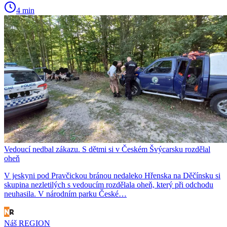
4 min
Vedoucí nedbal zákazu. S dětmi si v Českém Švýcarsku rozdělal
oheň
V jeskyni pod Pravčickou bránou nedaleko Hřenska na Děčínsku si
skupina nezletilých s vedoucím rozdělala oheň, který při odchodu
neuhasila. V národním parku České…
Náš REGION