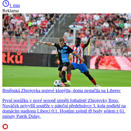
1 min
Reklama
Brněnská Zbrojovka poprvé klopýtla, doma nestačila na Liberec
První porážku v nové sezoně utrpěli fotbalisté Zbrojovky Brno.
Nováček nejvyšší soutěže v páteční předehrávce 3. kola podlehl na
domácím stadionu Liberci 0:1. Hostům zajistil tři body gólem z 61.
minuty Patrik Dulay.