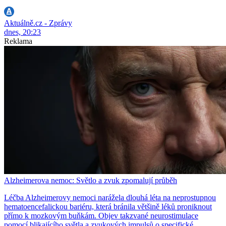
Aktuálně.cz - Zprávy
dnes, 20:23
Reklama
Alzheimerova nemoc: Světlo a zvuk zpomalují průběh
Léčba Alzheimerovy nemoci narážela dlouhá léta na neprostupnou
hematoencefalickou bariéru, která bránila většině léků proniknout
přímo k mozkovým buňkám. Objev takzvané neurostimulace
pomocí blikajícího světla a zvukových impulsů o specifické