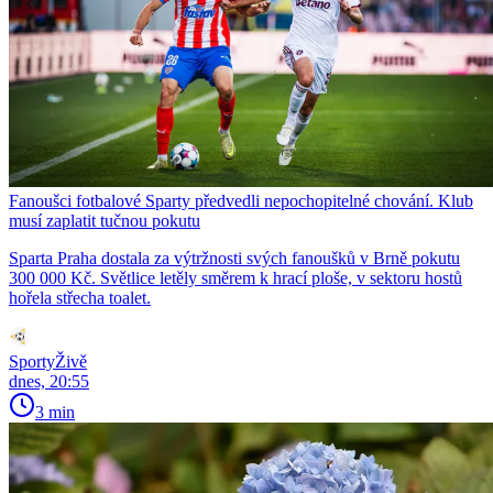
Fanoušci fotbalové Sparty předvedli nepochopitelné chování. Klub
musí zaplatit tučnou pokutu
Sparta Praha dostala za výtržnosti svých fanoušků v Brně pokutu
300 000 Kč. Světlice letěly směrem k hrací ploše, v sektoru hostů
hořela střecha toalet.
SportyŽivě
dnes, 20:55
3 min