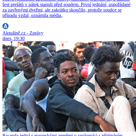
šest prelátů v pátek stanuli před soudem. První jednání, uspořádané
za zavřenými dveřmi, ale zakrátko skončilo, protože soudce se
případu vzdal, oznámila média.
Aktuálně.cz - Zprávy
dnes, 19:30
Rwanda jedná s evropskými zeměmi o spolupráci s přijímáním