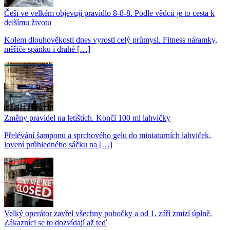
Češi ve velkém objevují pravidlo 8-8-8. Podle vědců je to cesta k
delšímu životu
Kolem dlouhověkosti dnes vyrostl celý průmysl. Fitness náramky,
měřiče spánku i drahé […]
Změny pravidel na letištích. Končí 100 ml lahvičky
Přelévání šamponu a sprchového gelu do miniaturních lahviček,
lovení průhledného sáčku na […]
Velký operátor zavřel všechny pobočky a od 1. září zmizí úplně.
Zákazníci se to dozvídají až teď