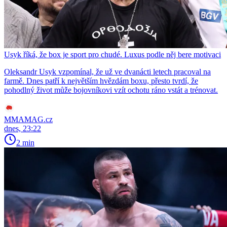
Usyk říká, že box je sport pro chudé. Luxus podle něj bere motivaci
Oleksandr Usyk vzpomínal, že už ve dvanácti letech pracoval na
farmě. Dnes patří k největším hvězdám boxu, přesto tvrdí, že
pohodlný život může bojovníkovi vzít ochotu ráno vstát a trénovat.
MMAMAG.cz
dnes, 23:22
2 min