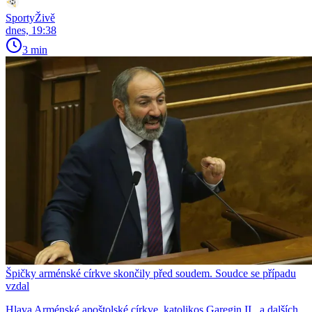
SportyŽivě
dnes, 19:38
3 min
Špičky arménské církve skončily před soudem. Soudce se případu
vzdal
Hlava Arménské apoštolské církve, katolikos Garegin II., a dalších