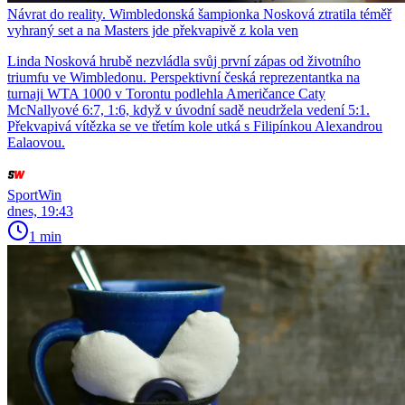
Návrat do reality. Wimbledonská šampionka Nosková ztratila téměř
vyhraný set a na Masters jde překvapivě z kola ven
Linda Nosková hrubě nezvládla svůj první zápas od životního
triumfu ve Wimbledonu. Perspektivní česká reprezentantka na
turnaji WTA 1000 v Torontu podlehla Američance Caty
McNallyové 6:7, 1:6, když v úvodní sadě neudržela vedení 5:1.
Překvapivá vítězka se ve třetím kole utká s Filipínkou Alexandrou
Ealaovou.
SportWin
dnes, 19:43
1 min