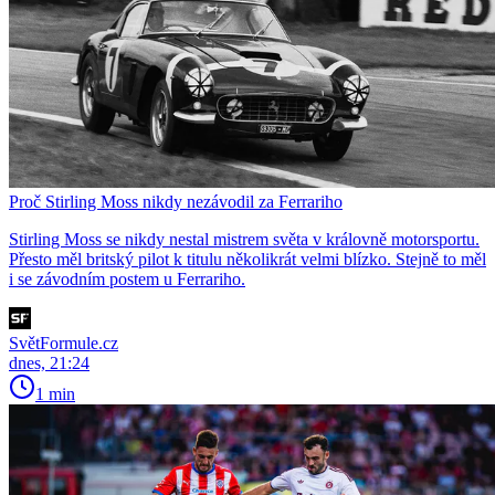
Proč Stirling Moss nikdy nezávodil za Ferrariho
Stirling Moss se nikdy nestal mistrem světa v královně motorsportu.
Přesto měl britský pilot k titulu několikrát velmi blízko. Stejně to měl
i se závodním postem u Ferrariho.
SvětFormule.cz
dnes, 21:24
1 min