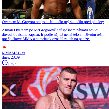
Overeem McGregora odepsal. Jeho tělo prý skončilo před pěti lety
Alistair Overeem po McGregorově neúspěšném návratu nevidí
důvod k dalšímu zápasu. Ir podle něj už nemá tělo ani životní režim
pro špičkové MMA a comeback označil za tah na peníze.
MMAMAG.cz
dnes, 23:39
1 min