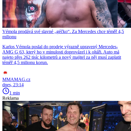
Vémola prodává své slavné „géčko“. Za Mercedes chce téměř 4,5
milionu
Karlos Vémola poslal do prodeje výrazně upravený Mercedes-
AMG G 63, který ho v minulosti doprovázel i k oltáři. Auto má
najeto přes 262 tisíc kilometrů a nový majitel za něj musí zaplatit
téměř 4,5 milionu korun.
MMAMAG.cz
dnes, 23:14
1 min
Reklama