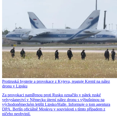
Protiruská hysterie a provokace z Kyjeva, reaguje Kreml na nález
dronu v Lipsku
Za provokaci namířenou proti Rusku označilo v pátek ruské
velvyslanectví v Německu úterní nález dronu s výbušninou na
východoněmeckém letišti Lipsko/Halle. Informuje o tom agentura
DPA. Berlín oficiálně Moskvu v souvislosti s tímto případem z
ničeho neobvinil.