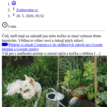
Zodpovime.cz
20. 5. 2026, 05:52
3 min
Češi, kteří mají na zahradě psa nebo kočku se musí vyhnout těmto
hnojivům. Většina to vůbec neví a riskují jejich zdraví
Přidejte si obsah Centrum.cz do oblíbených zdrojů pro Google
hledání a Google zprávy
Váš pes s nadšením asistuje u sázení rajčat a kočka s oblibou […]