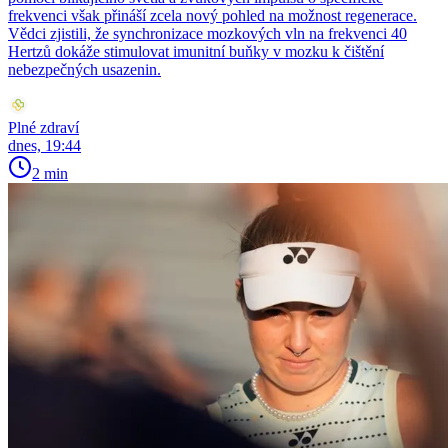
frekvenci však přináší zcela nový pohled na možnost regenerace.
Vědci zjistili, že synchronizace mozkových vln na frekvenci 40
Hertzů dokáže stimulovat imunitní buňky v mozku k čištění
nebezpečných usazenin.
Plné zdraví
dnes, 19:44
2 min