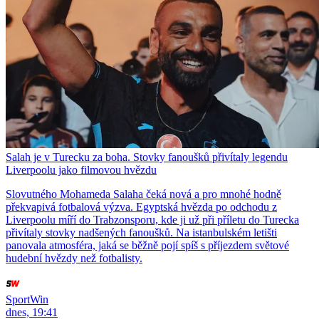
Salah je v Turecku za boha. Stovky fanoušků přivítaly legendu
Liverpoolu jako filmovou hvězdu
Slovutného Mohameda Salaha čeká nová a pro mnohé hodně
překvapivá fotbalová výzva. Egyptská hvězda po odchodu z
Liverpoolu míří do Trabzonsporu, kde ji už při příletu do Turecka
přivítaly stovky nadšených fanoušků. Na istanbulském letišti
panovala atmosféra, jaká se běžně pojí spíš s příjezdem světové
hudební hvězdy než fotbalisty.
SportWin
dnes, 19:41