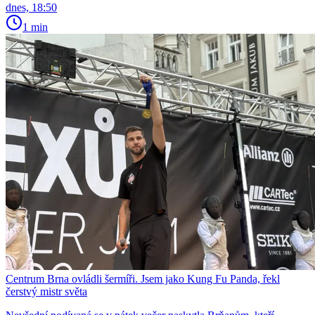
dnes, 18:50
1 min
Centrum Brna ovládli šermíři. Jsem jako Kung Fu Panda, řekl
čerstvý mistr světa