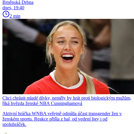
Brněnská Drbna
dnes, 19:40
2 min
Chci chránit mladé dívky, neměly by hrát proti biologickým mužům,
říká hvězda ženské NBA Cunninghamová
Aktivní hráčka WNBA veřejně odmítla účast transgender žen v
ženském sportu. Reakce přišla z hal, od vedení ligy i od
spoluhráček.