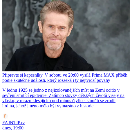
Připravte si kapesníky. V sobotu ve 20:00 vysílá Prima MAX příběh
podle skutečné události, který rozseká i ty nejtvrdší povahy
V lednu 1925 se jedno z nejizolovanějších míst na Zemi ocitlo v
sevření smrtící epidemie. Zatímco stovky dětských životů visely na
vlásku, v mrazu klesajícím pod minus čtyřicet stupňů se zrodil
hrdina, jehož jméno mělo být vymazáno z historie.
FAJNTIP.cz
dnes, 19:00