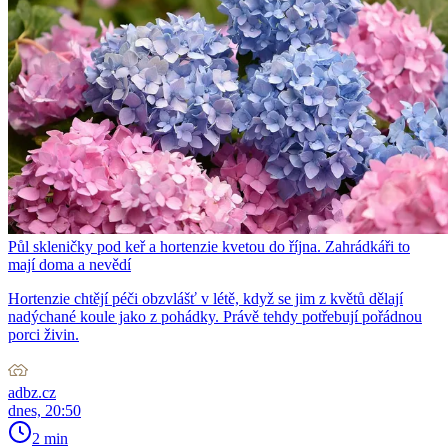
Půl skleničky pod keř a hortenzie kvetou do října. Zahrádkáři to
mají doma a nevědí
Hortenzie chtějí péči obzvlášť v létě, když se jim z květů dělají
nadýchané koule jako z pohádky. Právě tehdy potřebují pořádnou
porci živin.
adbz.cz
dnes, 20:50
2 min