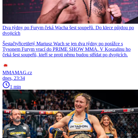
Dva týdny po Furym čeká Wacha šest soupeřů. Do klece půjdou po
dvojicích
Šestačtyřicetiletý Mariusz Wach se jen dva týdny po porážce s
Tysonem Furym vrací do PRIME SHOW MMA. V Koszalinu ho
čeká šest soupeřů, kteří se proti němu budou střídat po dvojicích.
MMAMAG.cz
dnes, 23:34
1 min