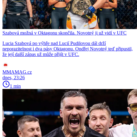
Szabová možná v Oktagonu skončila. Novotný ji už vidí v UFC
Lucia Szabová po výhře nad Lucií Pudilovou dál drží
neporazitelnost i dva pásy Oktagonu. Ondřej Novotný teď připustil,
že její další zápas už může přijít v UFC.
MMAMAG.cz
dnes, 23:26
1 min