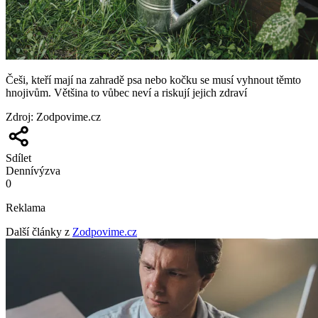
Češi, kteří mají na zahradě psa nebo kočku se musí vyhnout těmto
hnojivům. Většina to vůbec neví a riskují jejich zdraví
Zdroj
:
Zodpovime.cz
Sdílet
Denní
výzva
0
Reklama
Další články z
Zodpovime.cz