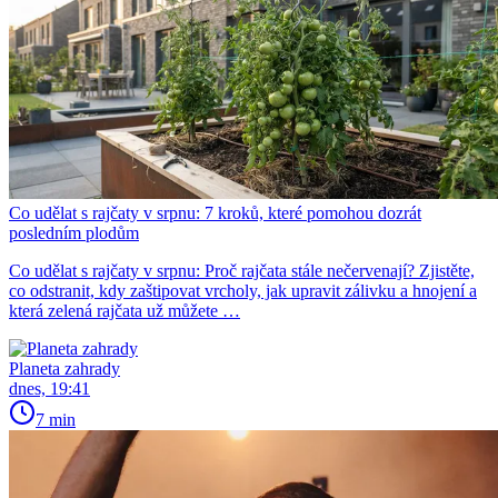
Co udělat s rajčaty v srpnu: 7 kroků, které pomohou dozrát
posledním plodům
Co udělat s rajčaty v srpnu: Proč rajčata stále nečervenají? Zjistěte,
co odstranit, kdy zaštipovat vrcholy, jak upravit zálivku a hnojení a
která zelená rajčata už můžete …
Planeta zahrady
dnes, 19:41
7 min