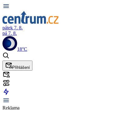
pátek 7. 8.
pá 7. 8.
18°C
Přihlášení
Reklama