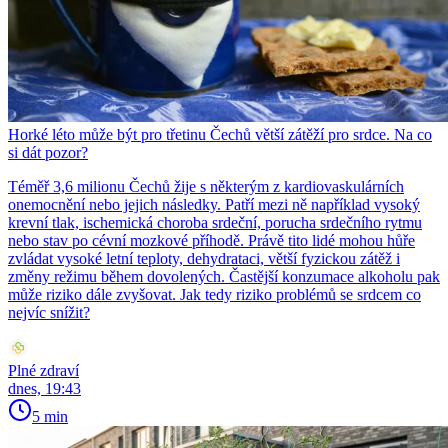
Horké léto může být pro třetinu Čechů větší zátěží pro srdce. Na co
si dát pozor?
Téměř 3,6 milionu Čechů žije s některým z kardiovaskulárních
onemocnění nebo jejich následky. Patří mezi ně například vysoký
krevní tlak, ischemická choroba srdeční, porucha srdečního rytmu
nebo stav po cévní mozkové příhodě. Právě tito lidé mohou hůře
zvládat vysoké letní teploty, dehydrataci, větší fyzickou zátěž i
změny režimu během dovolených. Častější konzumace alkoholu pak
může riziko dále zvyšovat. Jak tedy riziko problémů se srdcem co
nejvíc snížit?
Plné zdraví
dnes, 19:43
5 min