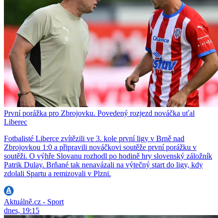
První porážka pro Zbrojovku. Povedený rozjezd nováčka uťal
Liberec
Fotbalisté Liberce zvítězili ve 3. kole první ligy v Brně nad
Zbrojovkou 1:0 a připravili nováčkovi soutěže první porážku v
soutěži. O výhře Slovanu rozhodl po hodině hry slovenský záložník
Patrik Dulay. Brňané tak nenavázali na výtečný start do ligy, kdy
zdolali Spartu a remizovali v Plzni.
Aktuálně.cz - Sport
dnes, 19:15