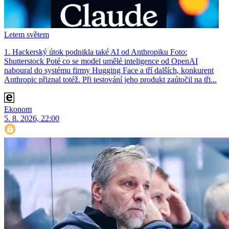
Letem světem
1. Hackerský útok podnikla také AI od Anthropiku Foto:
Shutterstock Poté co se model umělé inteligence od OpenAI
naboural do systému firmy Hugging Face a tří dalších, konkurent
Anthro­pic přiznal totéž. Při testování jeho produkt zaútočil na tři...
Ekonom
5. 8. 2026, 22:00