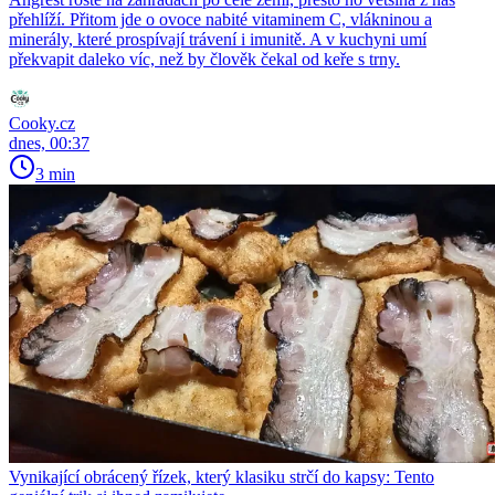
přehlíží. Přitom jde o ovoce nabité vitaminem C, vlákninou a
minerály, které prospívají trávení i imunitě. A v kuchyni umí
překvapit daleko víc, než by člověk čekal od keře s trny.
Cooky.cz
dnes, 00:37
3 min
Vynikající obrácený řízek, který klasiku strčí do kapsy: Tento