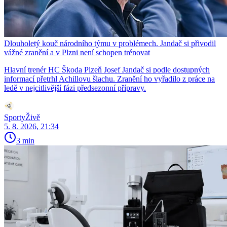
Dlouholetý kouč národního týmu v problémech. Jandač si přivodil
vážné zranění a v Plzni není schopen trénovat
Hlavní trenér HC Škoda Plzeň Josef Jandač si podle dostupných
informací přetrhl Achillovu šlachu. Zranění ho vyřadilo z práce na
ledě v nejcitlivější fázi předsezonní přípravy.
SportyŽivě
5. 8. 2026, 21:34
3 min