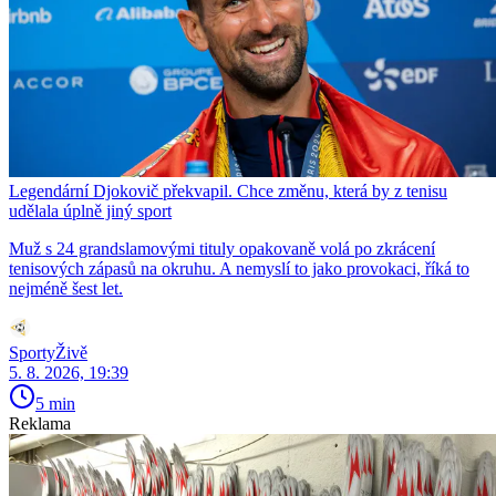
Legendární Djokovič překvapil. Chce změnu, která by z tenisu
udělala úplně jiný sport
Muž s 24 grandslamovými tituly opakovaně volá po zkrácení
tenisových zápasů na okruhu. A nemyslí to jako provokaci, říká to
nejméně šest let.
SportyŽivě
5. 8. 2026, 19:39
5 min
Reklama