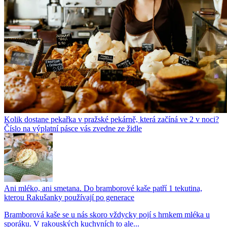
Kolik dostane pekařka v pražské pekárně, která začíná ve 2 v noci?
Číslo na výplatní pásce vás zvedne ze židle
Ani mléko, ani smetana. Do bramborové kaše patří 1 tekutina,
kterou Rakušanky používají po generace
Bramborová kaše se u nás skoro vždycky pojí s hrnkem mléka u
sporáku. V rakouských kuchyních to ale...