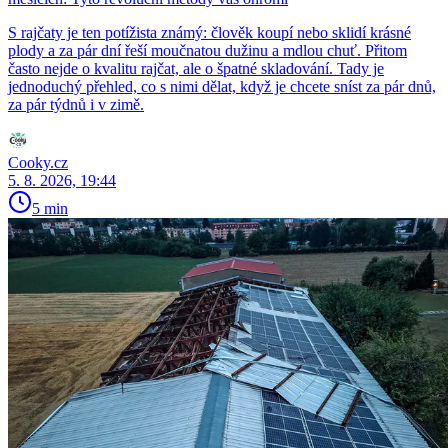
S rajčaty je ten potížista známý: člověk koupí nebo sklidí krásné
plody a za pár dní řeší moučnatou dužinu a mdlou chuť. Přitom
často nejde o kvalitu rajčat, ale o špatné skladování. Tady je
jednoduchý přehled, co s nimi dělat, když je chcete sníst za pár dnů,
za pár týdnů i v zimě.
Cooky.cz
5. 8. 2026, 19:44
5 min