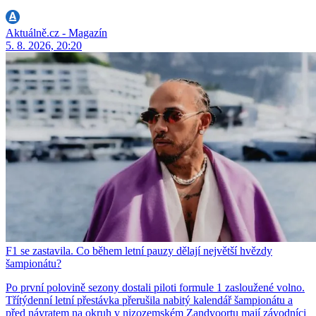
Aktuálně.cz - Magazín
5. 8. 2026, 20:20
F1 se zastavila. Co během letní pauzy dělají největší hvězdy
šampionátu?
Po první polovině sezony dostali piloti formule 1 zasloužené volno.
Třítýdenní letní přestávka přerušila nabitý kalendář šampionátu a
před návratem na okruh v nizozemském Zandvoortu mají závodníci