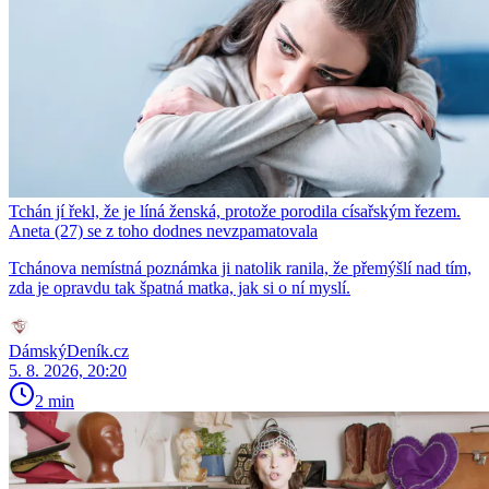
Tchán jí řekl, že je líná ženská, protože porodila císařským řezem.
Aneta (27) se z toho dodnes nevzpamatovala
Tchánova nemístná poznámka ji natolik ranila, že přemýšlí nad tím,
zda je opravdu tak špatná matka, jak si o ní myslí.
DámskýDeník.cz
5. 8. 2026, 20:20
2 min