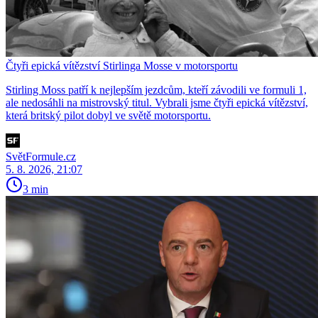
Čtyři epická vítězství Stirlinga Mosse v motorsportu
Stirling Moss patří k nejlepším jezdcům, kteří závodili ve formuli 1,
ale nedosáhli na mistrovský titul. Vybrali jsme čtyři epická vítězství,
která britský pilot dobyl ve světě motorsportu.
SvětFormule.cz
5. 8. 2026, 21:07
3 min