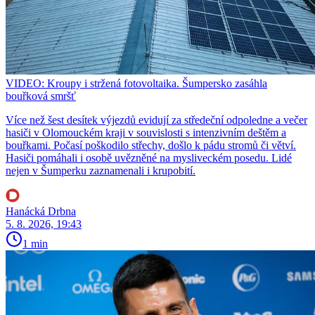
VIDEO: Kroupy i stržená fotovoltaika. Šumpersko zasáhla
bouřková smršť
Více než šest desítek výjezdů evidují za středeční odpoledne a večer
hasiči v Olomouckém kraji v souvislosti s intenzivním deštěm a
bouřkami. Počasí poškodilo střechy, došlo k pádu stromů či větví.
Hasiči pomáhali i osobě uvězněné na mysliveckém posedu. Lidé
nejen v Šumperku zaznamenali i krupobití.
Hanácká Drbna
5. 8. 2026, 19:43
1 min