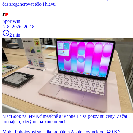
čas zregenerovat tělo i hlavu.
SportWin
5. 8. 2026, 20:18
2 min
MacBook za 349 Kč měsíčně a iPhone 17 za polovinu ceny. Začal
pronájem, který nemá konkurenci
Mobil Pohotovost spustila pronájem Apple novinek od 349 Kč