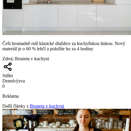
Češi hromadně ruší klasické dlaždice za kuchyňskou linkou. Nový
materiál je o 60 % lehčí a položíte ho za 4 hodiny
Zdroj
:
Bruneta v kuchyni
Sdílet
Denní
výzva
0
Reklama
Další články z
Bruneta v kuchyni