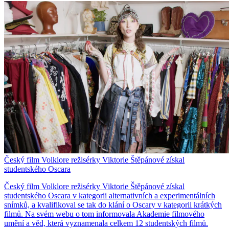
Český film Volklore režisérky Viktorie Štěpánové získal
studentského Oscara
Český film Volklore režisérky Viktorie Štěpánové získal
studentského Oscara v kategorii alternativních a experimentálních
snímků, a kvalifikoval se tak do klání o Oscary v kategorii krátkých
filmů. Na svém webu o tom informovala Akademie filmového
umění a věd, která vyznamenala celkem 12 studentských filmů.