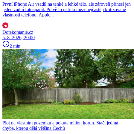
První iPhone Air vsadil na tenké a lehké tělo, ale zároveň přinesl jen
jeden zadní fotoaparát. Právě to patřilo mezi nejčastěji kritizované
vlastnosti telefonu. Apple...
Dotekomanie.cz
5. 8. 2026, 20:00
2 min
Plot na vlastním pozemku a pokuta milion korun. Stačí jediná
chyba, kterou dělá většina Čechů