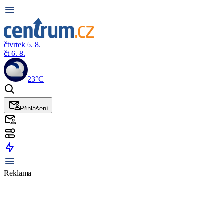
čtvrtek 6. 8.
čt 6. 8.
23°C
Přihlášení
Reklama