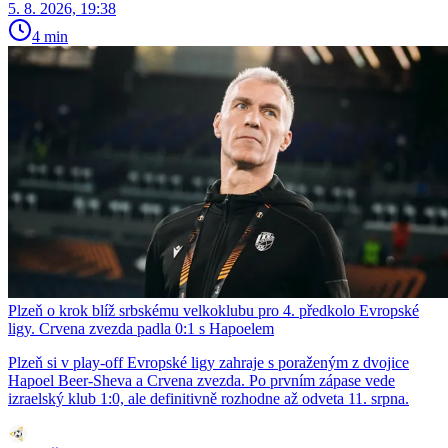
5. 8. 2026, 19:38
4 min
Plzeň o krok blíž srbskému velkoklubu pro 4. předkolo Evropské
ligy. Crvena zvezda padla 0:1 s Hapoelem
Plzeň si v play-off Evropské ligy zahraje s poraženým z dvojice
Hapoel Beer-Sheva a Crvena zvezda. Po prvním zápase vede
izraelský klub 1:0, ale definitivně rozhodne až odveta 11. srpna.