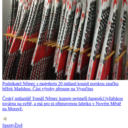
Podnikatel Němec s majetkem 20 miliard koupil norskou značku
běžek Madshus. Část výroby přesune na Vysočinu
Český miliardář Tomáš Němec kupuje nejstarší fungující lyžařskou
továrnu na světě, a má pro ni připravenou fabriku v Novém Městě
na Moravě.
SportyŽivě