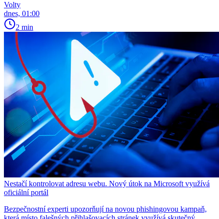
Volty
dnes, 01:00
2 min
Nestačí kontrolovat adresu webu. Nový útok na Microsoft využívá
oficiální portál
Bezpečnostní experti upozorňují na novou phishingovou kampaň,
která místo falešných přihlašovacích stránek využívá skutečný