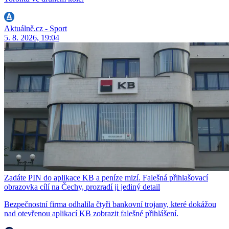
Aktuálně.cz - Sport
5. 8. 2026, 19:04
Zadáte PIN do aplikace KB a peníze mizí. Falešná přihlašovací
obrazovka cílí na Čechy, prozradí ji jediný detail
Bezpečnostní firma odhalila čtyři bankovní trojany, které dokážou
nad otevřenou aplikací KB zobrazit falešné přihlášení.