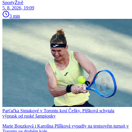
SportyŽivě
5. 8. 2026, 19:09
3 min
Parťačka Siniakové v Torontu kosí Češky. Plíšková schytala
výprask od ruské šampionky
Marie Bouzková i Karolína Plíšková vypadly na tenisovém turnaji v
Torontu ve druhém kole.