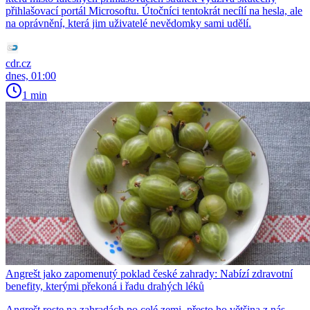
přihlašovací portál Microsoftu. Útočníci tentokrát necílí na hesla, ale
na oprávnění, která jim uživatelé nevědomky sami udělí.
cdr.cz
dnes, 01:00
1 min
Angrešt jako zapomenutý poklad české zahrady: Nabízí zdravotní
benefity, kterými překoná i řadu drahých léků
Angrešt roste na zahradách po celé zemi, přesto ho většina z nás