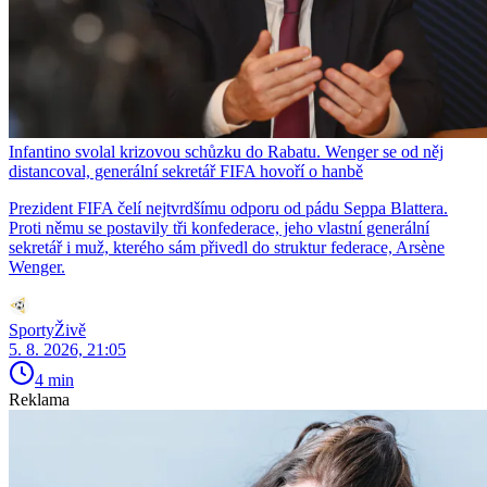
Infantino svolal krizovou schůzku do Rabatu. Wenger se od něj
distancoval, generální sekretář FIFA hovoří o hanbě
Prezident FIFA čelí nejtvrdšímu odporu od pádu Seppa Blattera.
Proti němu se postavily tři konfederace, jeho vlastní generální
sekretář i muž, kterého sám přivedl do struktur federace, Arsène
Wenger.
SportyŽivě
5. 8. 2026, 21:05
4 min
Reklama