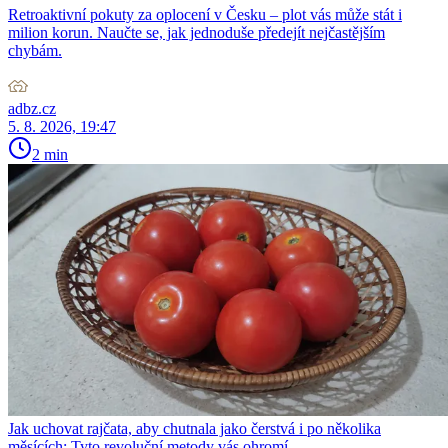
Retroaktivní pokuty za oplocení v Česku – plot vás může stát i
milion korun. Naučte se, jak jednoduše předejít nejčastějším
chybám.
adbz.cz
5. 8. 2026, 19:47
2 min
Jak uchovat rajčata, aby chutnala jako čerstvá i po několika
měsících: Tyto revoluční metody vás ohromí