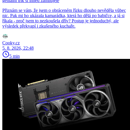
geniální trik si ihned zamilujete
Přiznám se vám, že jsem o obráceném řízku dlouho nevěděla vůbec
nic. Pak mi ho ukázala kamarádka, která ho dělá po babičce, a já si
říkala - proč jsem to nezkoušela dřív? Postup je jednoduchý, ale
výsledek překvapí i zkušeného kuchaře.
Cooky.cz
5. 8. 2026, 22:48
5 min