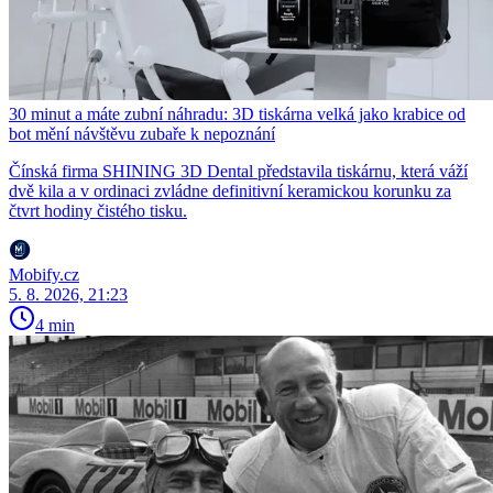
30 minut a máte zubní náhradu: 3D tiskárna velká jako krabice od
bot mění návštěvu zubaře k nepoznání
Čínská firma SHINING 3D Dental představila tiskárnu, která váží
dvě kila a v ordinaci zvládne definitivní keramickou korunku za
čtvrt hodiny čistého tisku.
Mobify.cz
5. 8. 2026, 21:23
4 min