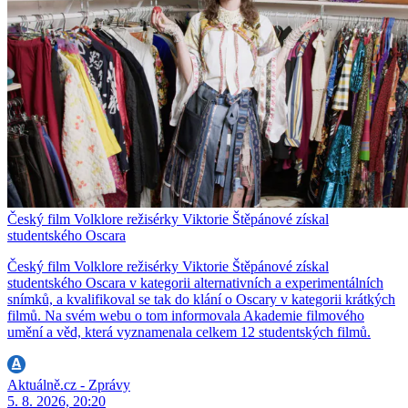
Český film Volklore režisérky Viktorie Štěpánové získal
studentského Oscara
Český film Volklore režisérky Viktorie Štěpánové získal
studentského Oscara v kategorii alternativních a experimentálních
snímků, a kvalifikoval se tak do klání o Oscary v kategorii krátkých
filmů. Na svém webu o tom informovala Akademie filmového
umění a věd, která vyznamenala celkem 12 studentských filmů.
Aktuálně.cz - Zprávy
5. 8. 2026, 20:20