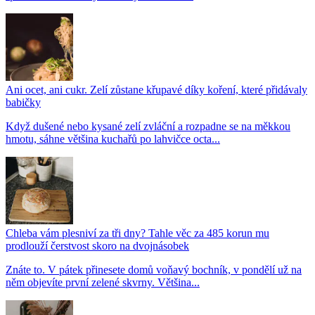
Ani ocet, ani cukr. Zelí zůstane křupavé díky koření, které přidávaly
babičky
Když dušené nebo kysané zelí zvláční a rozpadne se na měkkou
hmotu, sáhne většina kuchařů po lahvičce octa...
Chleba vám plesniví za tři dny? Tahle věc za 485 korun mu
prodlouží čerstvost skoro na dvojnásobek
Znáte to. V pátek přinesete domů voňavý bochník, v pondělí už na
něm objevíte první zelené skvrny. Většina...