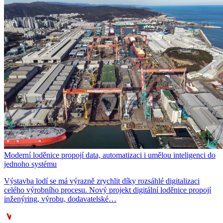
Moderní loděnice propojí data, automatizaci i umělou inteligenci do
jednoho systému
Výstavba lodí se má výrazně zrychlit díky rozsáhlé digitalizaci
celého výrobního procesu. Nový projekt digitální loděnice propojí
inženýring, výrobu, dodavatelské…