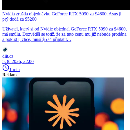
Nvidia zrušila objednávku GeForce RTX 5090 za $4600, Asus ji
prý dodá za $5200
Uživatel, který si od Nvidie objednal GeForce RTX 5090 za $4600,
má smůlu. Dozvěděl se totiž, že za tuto cenu mu již nebude prodána
a pokud ji chce, musí $574 připlatit…
diit.cz
5. 8. 2026, 22:00
1 min
Reklama