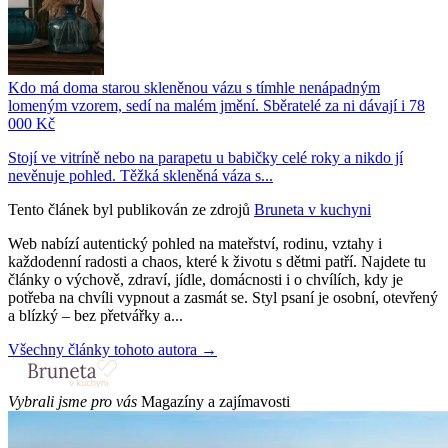
Kdo má doma starou skleněnou vázu s tímhle nenápadným
lomeným vzorem, sedí na malém jmění. Sběratelé za ni dávají i 78
000 Kč
Stojí ve vitríně nebo na parapetu u babičky celé roky a nikdo jí
nevěnuje pohled. Těžká skleněná váza s...
Tento článek byl publikován ze zdrojů
Bruneta v kuchyni
Web nabízí autentický pohled na mateřství, rodinu, vztahy i
každodenní radosti a chaos, které k životu s dětmi patří. Najdete tu
články o výchově, zdraví, jídle, domácnosti i o chvílích, kdy je
potřeba na chvíli vypnout a zasmát se. Styl psaní je osobní, otevřený
a blízký – bez přetvářky a...
Všechny články tohoto autora →
Vybrali jsme pro vás
Magazíny a zajímavosti