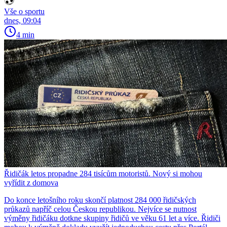
Vše o sportu
dnes, 09:04
4 min
Řidičák letos propadne 284 tisícům motoristů. Nový si mohou
vyřídit z domova
Do konce letošního roku skončí platnost 284 000 řidičských
průkazů napříč celou Českou republikou. Nejvíce se nutnost
výměny řidičáku dotkne skupiny řidičů ve věku 61 let a více. Řidiči