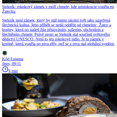
Stekník: rokokový zámek v moři chmele, kde aristokracie voněla po
Žatecku
Stekník není zámek, který by stál mimo okolní svět jako uzavřená
šlechtická kulisa. Jeho příběh se nedá oddělit od chmelnic, Žatce a
krajiny, která po staletí žila pěstováním, sušením, obchodem a
šlechtěním chmele. Právě proto se Stekník stal součástí světového
dědictví UNESCO. Není to jen rokokové sídlo. Je to zámek v
krajině, která voněla po pivu dřív, než se z piva stal globální symbol.
Kód Enigma
dnes, 09:11
9 min