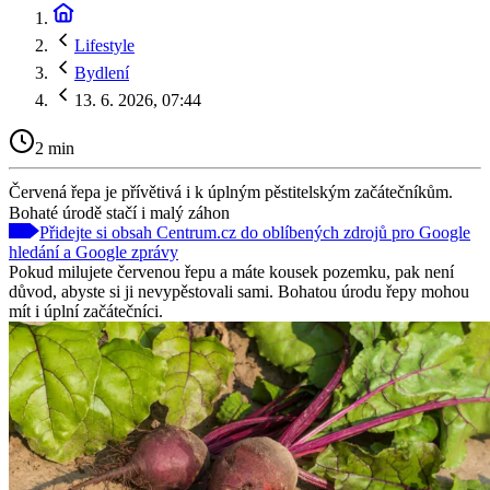
Lifestyle
Bydlení
13. 6. 2026, 07:44
2 min
Červená řepa je přívětivá i k úplným pěstitelským začátečníkům.
Bohaté úrodě stačí i malý záhon
Přidejte si obsah Centrum.cz do oblíbených zdrojů pro Google
hledání a Google zprávy
Pokud milujete červenou řepu a máte kousek pozemku, pak není
důvod, abyste si ji nevypěstovali sami. Bohatou úrodu řepy mohou
mít i úplní začátečníci.