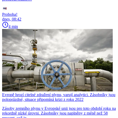
Proboha!
dnes, 08:42
4 min
Evropě hrozí citelné zdražení plynu, varují analytici. Zásobníky jsou
poloprázdné, situace připomíná krizi z roku 2022
Zásoby zemního plynu v Evropské unii jsou pro toto období roku na
rekordně nízké úrovni. Zásobníky jsou naplněny z méně než 58
procent, což je...