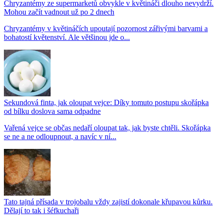
Chryzantémy ze supermarketů obvykle v květináči dlouho nevydrží.
Mohou začít vadnout už po 2 dnech
Chryzantémy v květináčích upoutají pozornost zářivými barvami a
bohatostí květenství. Ale většinou jde o...
Sekundová finta, jak oloupat vejce: Díky tomuto postupu skořápka
od bílku doslova sama odpadne
Vařená vejce se občas nedaří oloupat tak, jak byste chtěli. Skořápka
se ne a ne odloupnout, a navíc v ní...
Tato tajná přísada v trojobalu vždy zajistí dokonale křupavou kůrku.
Dělají to tak i šéfkuchaři