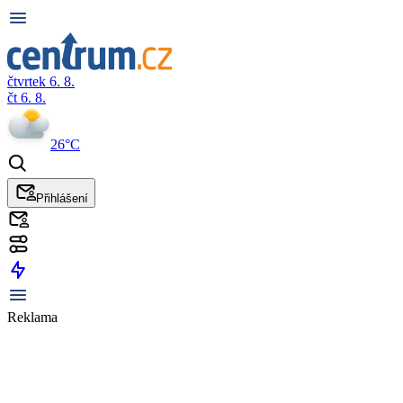
čtvrtek 6. 8.
čt 6. 8.
26°C
Přihlášení
Reklama