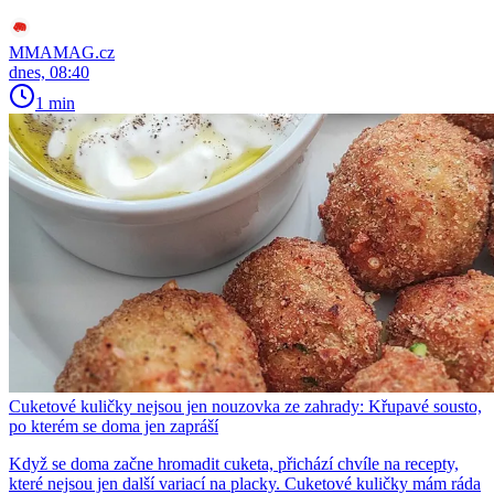
MMAMAG.cz
dnes, 08:40
1 min
Cuketové kuličky nejsou jen nouzovka ze zahrady: Křupavé sousto,
po kterém se doma jen zapráší
Když se doma začne hromadit cuketa, přichází chvíle na recepty,
které nejsou jen další variací na placky. Cuketové kuličky mám ráda