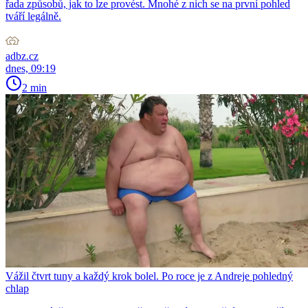
řada způsobů, jak to lze provést. Mnohé z nich se na první pohled
tváří legálně.
adbz.cz
dnes, 09:19
2 min
Vážil čtvrt tuny a každý krok bolel. Po roce je z Andreje pohledný
chlap