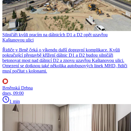
Silničáři kvůli pracím na dálnicích D1 a D2 opět uzavřou
Kaštanovou ulici
Řidiče v Brně čeká o víkendu další dopravní komplikace. Kvůli
pokračující přestavbě křížení dálnic D1 a D2 budou silničáři
betonovat most nad dálnicí D2 a znovu uzavřou Kaštanovou ulici.
Omezení se dotknou také několika autobusových linek MHD, řidiči
musí počítat s kolonami.
Brněnská Drbna
dnes, 09:00
1 min