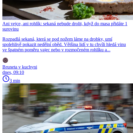
Ani vejce, ani rohlík: sekaná nebude drolit, když do masa přidáte 1
surovinu
Rozpadlá sekaná, která se pod nožem láme na drobky, umí
spolehlivě pokazit nedělní oběd. Většina lidí v tu chvíli hledá vinu
ve špatném poměru vajec nebo v rozmočeném rohlíku a...
Bruneta v kuchyni
dnes, 09:10
3 min