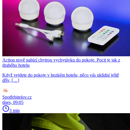
Action nově nabízí chytrou vychytávku do pokoje. Pocit je jak z
drahého hotelu
Když vejdete do pokoje v hezkém hotelu, něco vás uklidní ještě
dřív, […]
Spotřebitelov.cz
dnes, 09:05
3 min