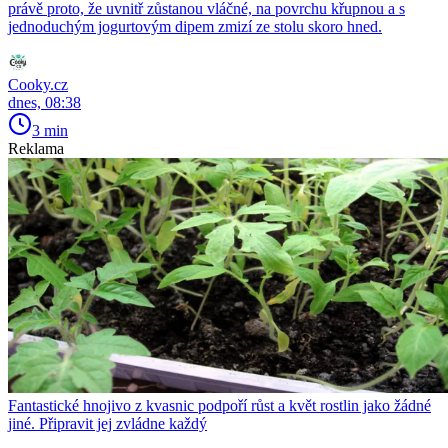
právě proto, že uvnitř zůstanou vláčné, na povrchu křupnou a s
jednoduchým jogurtovým dipem zmizí ze stolu skoro hned.
Cooky.cz
dnes, 08:38
3 min
Reklama
Fantastické hnojivo z kvasnic podpoří růst a květ rostlin jako žádné
jiné. Připravit jej zvládne každý