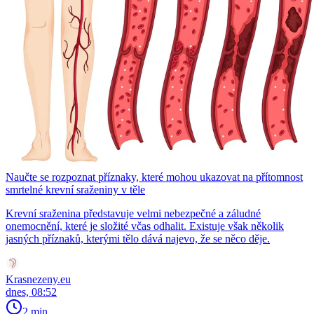
Naučte se rozpoznat příznaky, které mohou ukazovat na přítomnost
smrtelné krevní sraženiny v těle
Krevní sraženina představuje velmi nebezpečné a záludné
onemocnění, které je složité včas odhalit. Existuje však několik
jasných příznaků, kterými tělo dává najevo, že se něco děje.
Krasnezeny.eu
dnes, 08:52
2 min