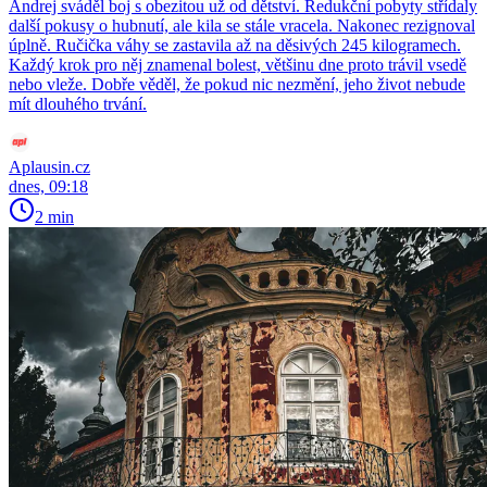
Andrej sváděl boj s obezitou už od dětství. Redukční pobyty střídaly
další pokusy o hubnutí, ale kila se stále vracela. Nakonec rezignoval
úplně. Ručička váhy se zastavila až na děsivých 245 kilogramech.
Každý krok pro něj znamenal bolest, většinu dne proto trávil vsedě
nebo vleže. Dobře věděl, že pokud nic nezmění, jeho život nebude
mít dlouhého trvání.
Aplausin.cz
dnes, 09:18
2 min