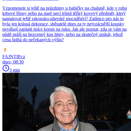
Vzpomenete si ještě na prázdniny u babičky na chalupě, kde v rohu
krbové římsy nebo na staré peci trůnil těžký kovový předmět, který
pamatoval ještě rakousko-uherské mocnářství? Zatímco pro nás to
byla jen krásná dekorace, sběratelé dnes za ty nejvzácnější kousky
neváhají zaplatit tisíce korun na ruku. Jak ale poznat, zda se vám na
půdě práší na bezcenný kus litiny, nebo na skutečný unikát, jehož
cena šplhá do nečekaných výšin?
FAJNTIP.cz
dnes, 08:30
3 min