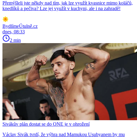
Přemýšleli jste někdy nad tím, jak lze využít kvasnice mimo koláčů,
knedlíků a pečiva? Lze jej využít v kuchyni, ale i na zahradě!
BydlímeÚtulně.cz
dnes, 08:33
2 min
Sivákův plán dostat se do ONE je v ohrožení
Václav Sivák tvrdí, že výhra nad Mamukou Usubyanem by mu