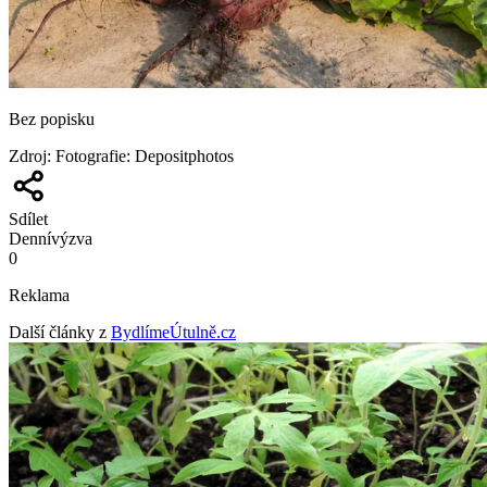
Bez popisku
Zdroj
:
Fotografie: Depositphotos
Sdílet
Denní
výzva
0
Reklama
Další články z
BydlímeÚtulně.cz