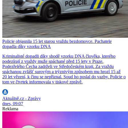
Policie objasnila 15 let starou vraždu bezdomovce. Pachatele
dopadla díky vzorku DNA
Kriminalisté dopadli díky shodě vzorku DNA člověka, kterého
podezírají z vraždy muže spáchané před 15 lety v Praze.
Podezřelého Čecha zadrželi ve Středočeském kraji. Za vraždu
spáchanou zvlášť surovým a trýznivým způsobem mu hrozí 15 až
20 let vězení, k činu se nepřiznal. Soud ho poslal do vazby. Policie o
tom ve čtvrtek informovala v tiskové zprávě.
Aktuálně.cz - Zprávy
dnes, 09:07
Reklama