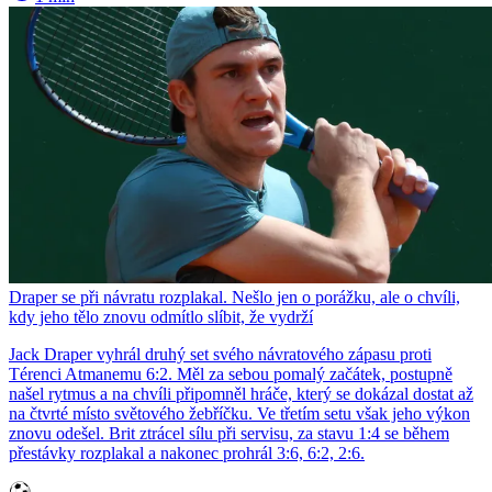
Draper se při návratu rozplakal. Nešlo jen o porážku, ale o chvíli,
kdy jeho tělo znovu odmítlo slíbit, že vydrží
Jack Draper vyhrál druhý set svého návratového zápasu proti
Térenci Atmanemu 6:2. Měl za sebou pomalý začátek, postupně
našel rytmus a na chvíli připomněl hráče, který se dokázal dostat až
na čtvrté místo světového žebříčku. Ve třetím setu však jeho výkon
znovu odešel. Brit ztrácel sílu při servisu, za stavu 1:4 se během
přestávky rozplakal a nakonec prohrál 3:6, 6:2, 2:6.