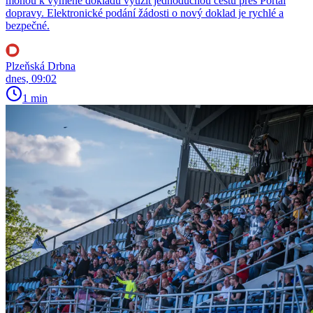
mohou k výměně dokladu využít jednoduchou cestu přes Portál
dopravy. Elektronické podání žádosti o nový doklad je rychlé a
bezpečné.
Plzeňská Drbna
dnes, 09:02
1 min