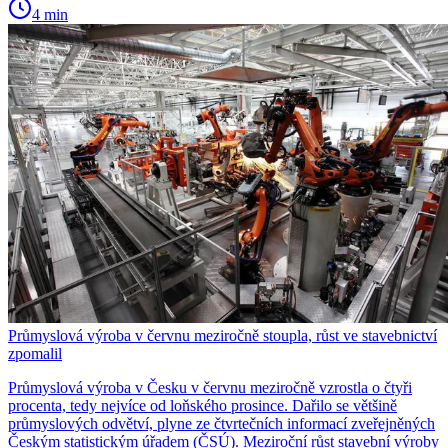
4 min
Průmyslová výroba v červnu meziročně stoupla, růst ve stavebnictví
zpomalil
Průmyslová výroba v Česku v červnu meziročně vzrostla o čtyři
procenta, tedy nejvíce od loňského prosince. Dařilo se většině
průmyslových odvětví, plyne ze čtvrtečních informací zveřejněných
Českým statistickým úřadem (ČSÚ). Meziroční růst stavební výroby