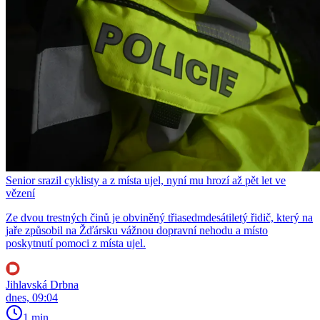
Senior srazil cyklisty a z místa ujel, nyní mu hrozí až pět let ve
vězení
Ze dvou trestných činů je obviněný třiasedmdesátiletý řidič, který na
jaře způsobil na Žďársku vážnou dopravní nehodu a místo
poskytnutí pomoci z místa ujel.
Jihlavská Drbna
dnes, 09:04
1 min