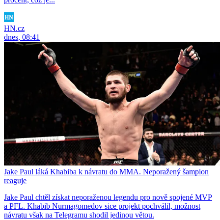
HN.cz
dnes, 08:41
Jake Paul láká Khabiba k návratu do MMA. Neporažený šampion
reaguje
Jake Paul chtěl získat neporaženou legendu pro nově spojené MVP
a PFL. Khabib Nurmagomedov sice projekt pochválil, možnost
návratu však na Telegramu shodil jedinou větou.