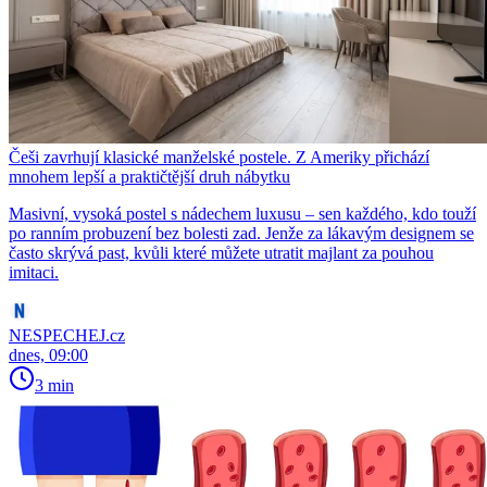
Češi zavrhují klasické manželské postele. Z Ameriky přichází
mnohem lepší a praktičtější druh nábytku
Masivní, vysoká postel s nádechem luxusu – sen každého, kdo touží
po ranním probuzení bez bolesti zad. Jenže za lákavým designem se
často skrývá past, kvůli které můžete utratit majlant za pouhou
imitaci.
NESPECHEJ.cz
dnes, 09:00
3 min