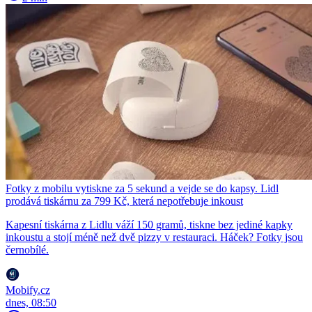
Fotky z mobilu vytiskne za 5 sekund a vejde se do kapsy. Lidl
prodává tiskárnu za 799 Kč, která nepotřebuje inkoust
Kapesní tiskárna z Lidlu váží 150 gramů, tiskne bez jediné kapky
inkoustu a stojí méně než dvě pizzy v restauraci. Háček? Fotky jsou
černobílé.
Mobify.cz
dnes, 08:50