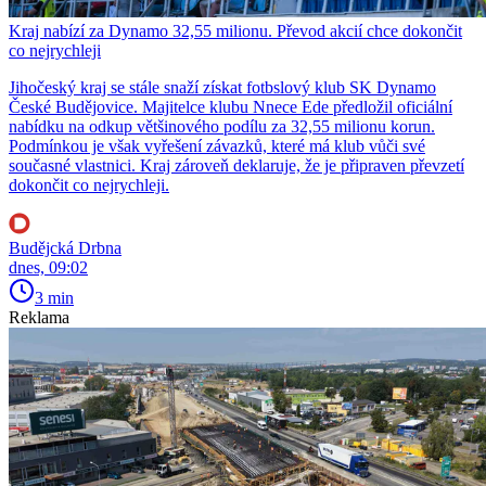
Kraj nabízí za Dynamo 32,55 milionu. Převod akcií chce dokončit
co nejrychleji
Jihočeský kraj se stále snaží získat fotbslový klub SK Dynamo
České Budějovice. Majitelce klubu Nnece Ede předložil oficiální
nabídku na odkup většinového podílu za 32,55 milionu korun.
Podmínkou je však vyřešení závazků, které má klub vůči své
současné vlastnici. Kraj zároveň deklaruje, že je připraven převzetí
dokončit co nejrychleji.
Budějcká Drbna
dnes, 09:02
3 min
Reklama