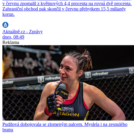
v červnu zpomalil z květnových 4,4 procenta na rovná dvě procenta.
Zahraniční obchod pak skončil v červnu přebytkem 15,5 miliardy
korun.
Aktuálně.cz - Zprávy
dnes, 08:49
Reklama
Pudilová dobojovala se zlomeným palcem. Myslela i na zesnulého
bratra