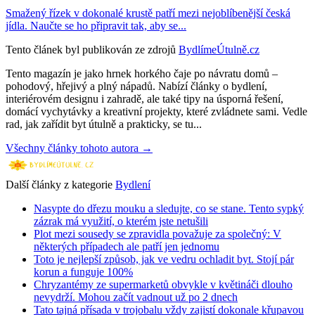
Smažený řízek v dokonalé krustě patří mezi nejoblíbenější česká
jídla. Naučte se ho připravit tak, aby se...
Tento článek byl publikován ze zdrojů
BydlímeÚtulně.cz
Tento magazín je jako hrnek horkého čaje po návratu domů –
pohodový, hřejivý a plný nápadů. Nabízí články o bydlení,
interiérovém designu i zahradě, ale také tipy na úsporná řešení,
domácí vychytávky a kreativní projekty, které zvládnete sami. Vedle
rad, jak zařídit byt útulně a prakticky, se tu...
Všechny články tohoto autora →
Další články z kategorie
Bydlení
Nasypte do dřezu mouku a sledujte, co se stane. Tento sypký
zázrak má využití, o kterém jste netušili
Plot mezi sousedy se zpravidla považuje za společný: V
některých případech ale patří jen jednomu
Toto je nejlepší způsob, jak ve vedru ochladit byt. Stojí pár
korun a funguje 100%
Chryzantémy ze supermarketů obvykle v květináči dlouho
nevydrží. Mohou začít vadnout už po 2 dnech
Tato tajná přísada v trojobalu vždy zajistí dokonale křupavou