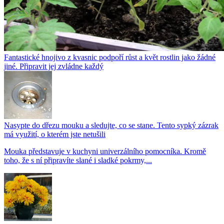
Fantastické hnojivo z kvasnic podpoří růst a květ rostlin jako žádné
jiné. Připravit jej zvládne každý
Nasypte do dřezu mouku a sledujte, co se stane. Tento sypký zázrak
má využití, o kterém jste netušili
Mouka představuje v kuchyni univerzálního pomocníka. Kromě
toho, že s ní připravíte slané i sladké pokrmy,...