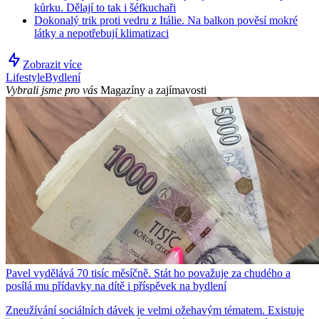
kůrku. Dělají to tak i šéfkuchaři
Dokonalý trik proti vedru z Itálie. Na balkon pověsí mokré
látky a nepotřebují klimatizaci
Zobrazit více
Lifestyle
Bydlení
Vybrali jsme pro vás
Magazíny a zajímavosti
Pavel vydělává 70 tisíc měsíčně. Stát ho považuje za chudého a
posílá mu přídavky na dítě i příspěvek na bydlení
Zneužívání sociálních dávek je velmi ožehavým tématem. Existuje