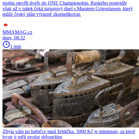
mohla otevřít dveře do ONE Championship. Ruského postojáře
však už v pátek čeká turnajový duel s Maratem Grigorianem, který
může český plán výrazně zkomplikovat.
MMAMAG.cz
dnes, 08:32
1 min
Zbyla vám po babičce stará žehlička. 3000 Kč je minimum, za které
byste ji měli prodat sběratelům