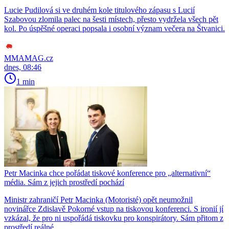
Lucie Pudilová si ve druhém kole titulového zápasu s Lucií
Szabovou zlomila palec na šesti místech, přesto vydržela všech pět
kol. Po úspěšné operaci popsala i osobní význam večera na Štvanici.
MMAMAG.cz
dnes, 08:46
1 min
Petr Macinka chce pořádat tiskové konference pro „alternativní“
média. Sám z jejich prostředí pochází
Ministr zahraničí Petr Macinka (Motoristé) opět neumožnil
novinářce Zdislavě Pokorné vstup na tiskovou konferenci. S ironií jí
vzkázal, že pro ni uspořádá tiskovku pro konspirátory. Sám přitom z
prostředí reálné…