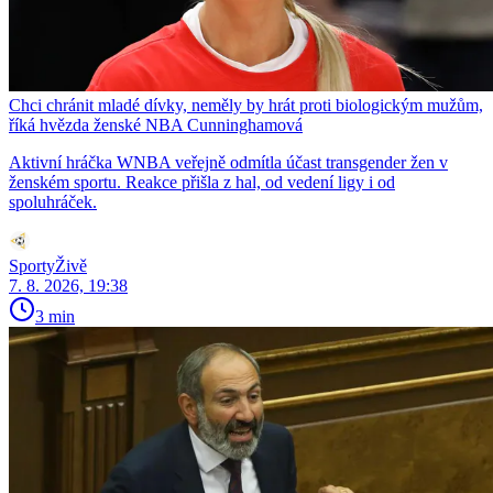
Chci chránit mladé dívky, neměly by hrát proti biologickým mužům,
říká hvězda ženské NBA Cunninghamová
Aktivní hráčka WNBA veřejně odmítla účast transgender žen v
ženském sportu. Reakce přišla z hal, od vedení ligy i od
spoluhráček.
SportyŽivě
7. 8. 2026, 19:38
3 min