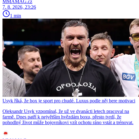
MMAMAG.cz
7. 8. 2026, 23:26
1 min
Usyk říká, že box je sport pro chudé. Luxus podle něj bere motivaci
Oleksandr Usyk vzpomínal, že už ve dvanácti letech pracoval na
farmě. Dnes patří k největším hvězdám boxu, přesto tvrdí, že
pohodlný život může bojovníkovi vzít ochotu ráno vstát a trénovat.