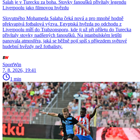
Salah je v Turecku za boha. Stovky fanoušků přivítaly legendu
Liverpoolu jako filmovou hvězdu
Slovutného Mohameda Salaha čeká nová a pro mnohé hodně
překvapivá fotbalová výzva. Egyptská hvězda po odchodu z
Liverpoolu míří do Trabzonsporu, kde ji už při příletu do Turecka
přivítaly stovky nadšených fanoušků. Na istanbulském letišti
panovala atmosféra, jaká se běžně pojí spíš s příjezdem světové
hudební hvězdy než fotbalisty.
SportWin
7. 8. 2026, 19:41
1 min