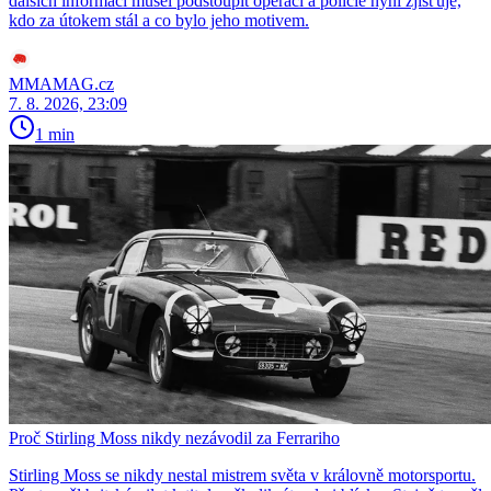
dalších informací musel podstoupit operaci a policie nyní zjišťuje,
kdo za útokem stál a co bylo jeho motivem.
MMAMAG.cz
7. 8. 2026, 23:09
1 min
Proč Stirling Moss nikdy nezávodil za Ferrariho
Stirling Moss se nikdy nestal mistrem světa v královně motorsportu.