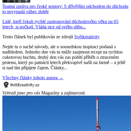
Špatná zpráva pro české seniory: S dřívějším odchodem do důchodu
to nevypadá vůbec dobře
Lidé, kteří čekali rychlé zastropování důchodového věku na 65
letech, si počkají. Vláda sice od svého slibu...
Tento článek byl publikován ze zdrojů
Světkreativity
Nejde tu o suché návody, ale o sousedskou inspiraci podaná s
nadhledem. Jednoho dne vás tu může zaujmout recept na rychlou
cuketovou buchtu, druhý den vás zas pohltí příběh o ztraceném
prstenu, který po patnácti letech překvapivě našli na farmě – a ještě
si nad tím připijete čajem. Články...
Všechny články tohoto autora →
Vybrali jsme pro vás
Magazíny a zajímavosti