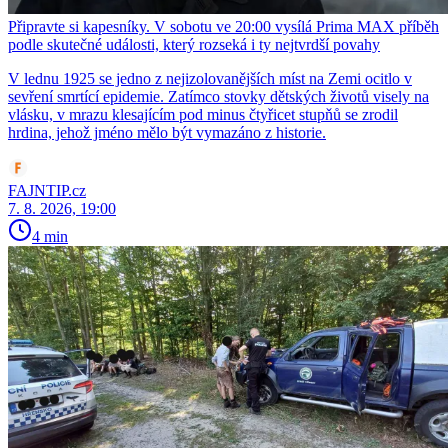
Připravte si kapesníky. V sobotu ve 20:00 vysílá Prima MAX příběh
podle skutečné události, který rozseká i ty nejtvrdší povahy
V lednu 1925 se jedno z nejizolovanějších míst na Zemi ocitlo v
sevření smrtící epidemie. Zatímco stovky dětských životů visely na
vlásku, v mrazu klesajícím pod minus čtyřicet stupňů se zrodil
hrdina, jehož jméno mělo být vymazáno z historie.
FAJNTIP.cz
7. 8. 2026, 19:00
4 min