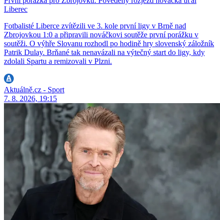
První porážka pro Zbrojovku. Povedený rozjezd nováčka uťal
Liberec
Fotbalisté Liberce zvítězili ve 3. kole první ligy v Brně nad
Zbrojovkou 1:0 a připravili nováčkovi soutěže první porážku v
soutěži. O výhře Slovanu rozhodl po hodině hry slovenský záložník
Patrik Dulay. Brňané tak nenavázali na výtečný start do ligy, kdy
zdolali Spartu a remizovali v Plzni.
Aktuálně.cz - Sport
7. 8. 2026, 19:15