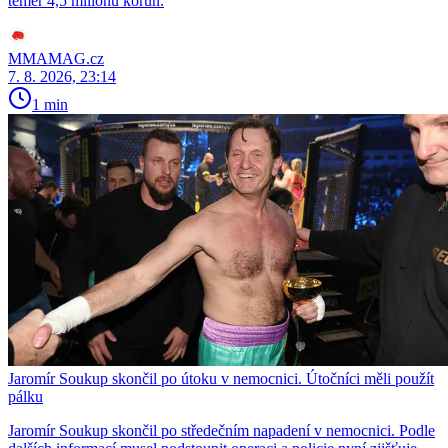
téměř 4,5 milionu korun.
MMAMAG.cz
7. 8. 2026, 23:14
1 min
Jaromír Soukup skončil po útoku v nemocnici. Útočníci měli použít
pálku
Jaromír Soukup skončil po středečním napadení v nemocnici. Podle