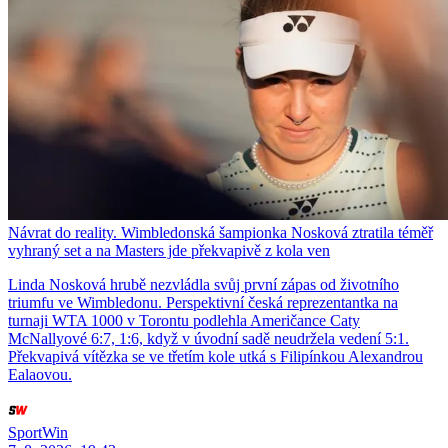
Návrat do reality. Wimbledonská šampionka Nosková ztratila téměř
vyhraný set a na Masters jde překvapivě z kola ven
Linda Nosková hrubě nezvládla svůj první zápas od životního
triumfu ve Wimbledonu. Perspektivní česká reprezentantka na
turnaji WTA 1000 v Torontu podlehla Američance Caty
McNallyové 6:7, 1:6, když v úvodní sadě neudržela vedení 5:1.
Překvapivá vítězka se ve třetím kole utká s Filipínkou Alexandrou
Ealaovou.
SportWin