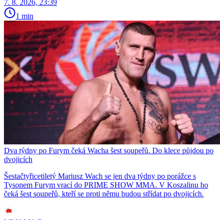
7. 8. 2026, 23:39
1 min
Dva týdny po Furym čeká Wacha šest soupeřů. Do klece půjdou po
dvojicích
Šestačtyřicetiletý Mariusz Wach se jen dva týdny po porážce s
Tysonem Furym vrací do PRIME SHOW MMA. V Koszalinu ho
čeká šest soupeřů, kteří se proti němu budou střídat po dvojicích.