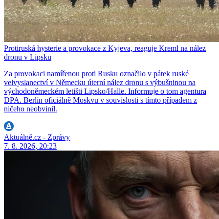
Protiruská hysterie a provokace z Kyjeva, reaguje Kreml na nález
dronu v Lipsku
Za provokaci namířenou proti Rusku označilo v pátek ruské
velvyslanectví v Německu úterní nález dronu s výbušninou na
východoněmeckém letišti Lipsko/Halle. Informuje o tom agentura
DPA. Berlín oficiálně Moskvu v souvislosti s tímto případem z
ničeho neobvinil.
Aktuálně.cz - Zprávy
7. 8. 2026, 20:23