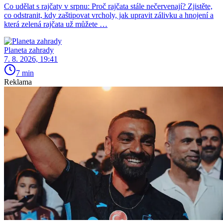
Co udělat s rajčaty v srpnu: Proč rajčata stále nečervenají? Zjistěte,
co odstranit, kdy zaštipovat vrcholy, jak upravit zálivku a hnojení a
která zelená rajčata už můžete …
Planeta zahrady
7. 8. 2026, 19:41
7 min
Reklama