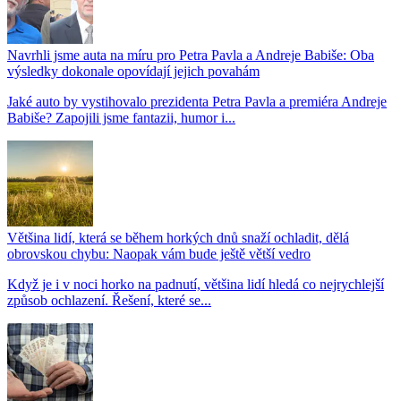
Navrhli jsme auta na míru pro Petra Pavla a Andreje Babiše: Oba
výsledky dokonale opovídají jejich povahám
Jaké auto by vystihovalo prezidenta Petra Pavla a premiéra Andreje
Babiše? Zapojili jsme fantazii, humor i...
Většina lidí, která se během horkých dnů snaží ochladit, dělá
obrovskou chybu: Naopak vám bude ještě větší vedro
Když je i v noci horko na padnutí, většina lidí hledá co nejrychlejší
způsob ochlazení. Řešení, které se...