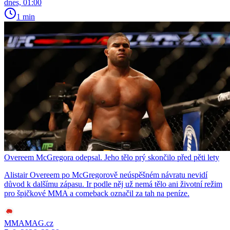
dnes, 01:00
1 min
Overeem McGregora odepsal. Jeho tělo prý skončilo před pěti lety
Alistair Overeem po McGregorově neúspěšném návratu nevidí
důvod k dalšímu zápasu. Ir podle něj už nemá tělo ani životní režim
pro špičkové MMA a comeback označil za tah na peníze.
MMAMAG.cz