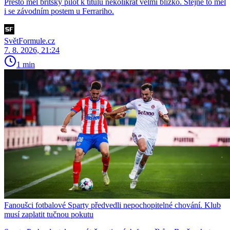
Přesto měl britský pilot k titulu několikrát velmi blízko. Stejně to měl
i se závodním postem u Ferrariho.
SvětFormule.cz
7. 8. 2026, 21:24
1 min
Fanoušci fotbalové Sparty předvedli nepochopitelné chování. Klub
musí zaplatit tučnou pokutu