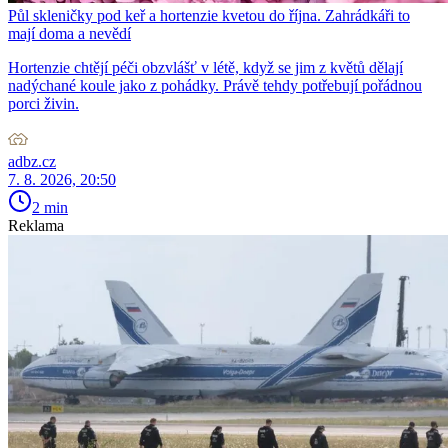
Půl skleničky pod keř a hortenzie kvetou do října. Zahrádkáři to
mají doma a nevědí
Hortenzie chtějí péči obzvlášť v létě, když se jim z květů dělají
nadýchané koule jako z pohádky. Právě tehdy potřebují pořádnou
porci živin.
adbz.cz
7. 8. 2026, 20:50
2 min
Reklama