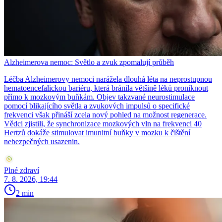
Alzheimerova nemoc: Světlo a zvuk zpomalují průběh
Léčba Alzheimerovy nemoci narážela dlouhá léta na neprostupnou
hematoencefalickou bariéru, která bránila většině léků proniknout
přímo k mozkovým buňkám. Objev takzvané neurostimulace
pomocí blikajícího světla a zvukových impulsů o specifické
frekvenci však přináší zcela nový pohled na možnost regenerace.
Vědci zjistili, že synchronizace mozkových vln na frekvenci 40
Hertzů dokáže stimulovat imunitní buňky v mozku k čištění
nebezpečných usazenin.
Plné zdraví
7. 8. 2026, 19:44
2 min