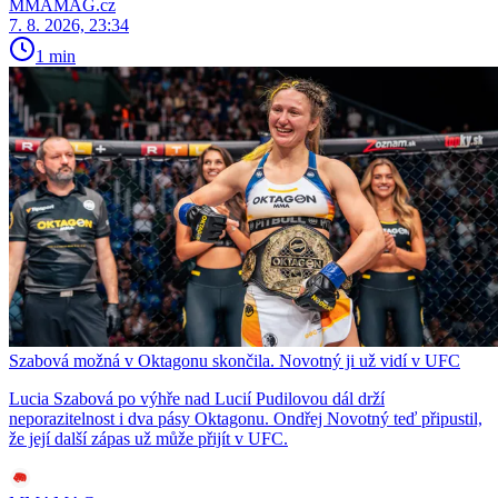
MMAMAG.cz
7. 8. 2026, 23:34
1 min
Szabová možná v Oktagonu skončila. Novotný ji už vidí v UFC
Lucia Szabová po výhře nad Lucií Pudilovou dál drží
neporazitelnost i dva pásy Oktagonu. Ondřej Novotný teď připustil,
že její další zápas už může přijít v UFC.