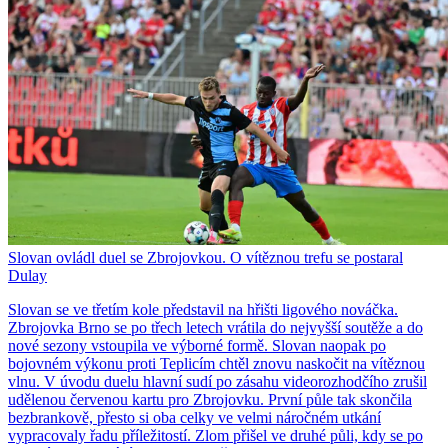
Slovan ovládl duel se Zbrojovkou. O vítěznou trefu se postaral
Dulay
Slovan se ve třetím kole představil na hřišti ligového nováčka.
Zbrojovka Brno se po třech letech vrátila do nejvyšší soutěže a do
nové sezony vstoupila ve výborné formě. Slovan naopak po
bojovném výkonu proti Teplicím chtěl znovu naskočit na vítěznou
vlnu. V úvodu duelu hlavní sudí po zásahu videorozhodčího zrušil
udělenou červenou kartu pro Zbrojovku. První půle tak skončila
bezbrankově, přesto si oba celky ve velmi náročném utkání
vypracovaly řadu příležitostí. Zlom přišel ve druhé půli, kdy se po