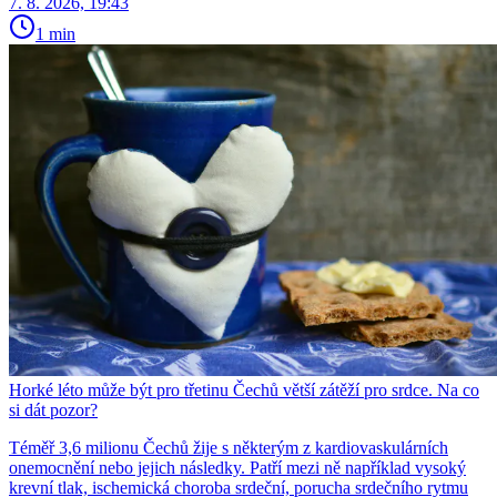
7. 8. 2026, 19:43
1 min
Horké léto může být pro třetinu Čechů větší zátěží pro srdce. Na co
si dát pozor?
Téměř 3,6 milionu Čechů žije s některým z kardiovaskulárních
onemocnění nebo jejich následky. Patří mezi ně například vysoký
krevní tlak, ischemická choroba srdeční, porucha srdečního rytmu