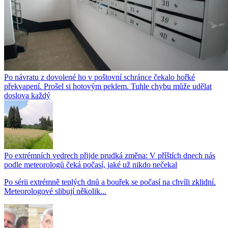
Po návratu z dovolené ho v poštovní schránce čekalo hořké
překvapení. Prošel si hotovým peklem. Tuhle chybu může udělat
doslova každý
Po extrémních vedrech přijde prudká změna: V příštích dnech nás
podle meteorologů čeká počasí, jaké už nikdo nečekal
Po sérii extrémně teplých dnů a bouřek se počasí na chvíli zklidní.
Meteorologové slibují několik...