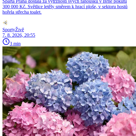
Sparta Praha dostala za výtržnosti svých fanoušků v Brně pokutu
300 000 Kč. Světlice letěly směrem k hrací ploše, v sektoru hostů
hořela střecha toalet.
SportyŽivě
7. 8. 2026, 20:55
3 min