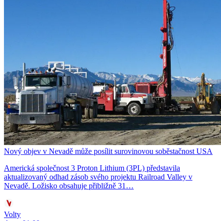
Nový objev v Nevadě může posílit surovinovou soběstačnost USA
Americká společnost 3 Proton Lithium (3PL) představila
aktualizovaný odhad zásob svého projektu Railroad Valley v
Nevadě. Ložisko obsahuje přibližně 31…
Volty