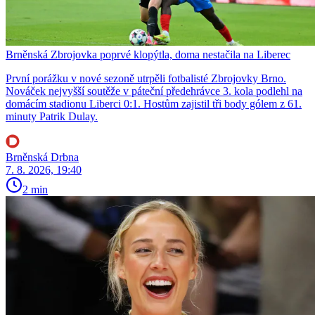
Brněnská Zbrojovka poprvé klopýtla, doma nestačila na Liberec
První porážku v nové sezoně utrpěli fotbalisté Zbrojovky Brno.
Nováček nejvyšší soutěže v páteční předehrávce 3. kola podlehl na
domácím stadionu Liberci 0:1. Hostům zajistil tři body gólem z 61.
minuty Patrik Dulay.
Brněnská Drbna
7. 8. 2026, 19:40
2 min