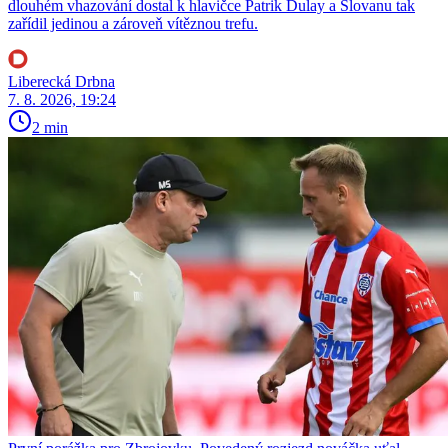
dlouhém vhazování dostal k hlavičce Patrik Dulay a Slovanu tak
zařídil jedinou a zároveň vítěznou trefu.
Liberecká Drbna
7. 8. 2026, 19:24
2 min