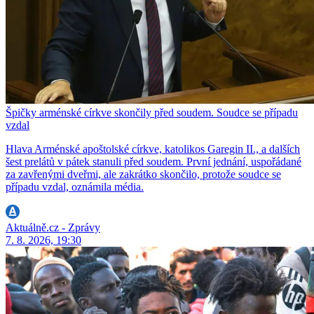
Špičky arménské církve skončily před soudem. Soudce se případu
vzdal
Hlava Arménské apoštolské církve, katolikos Garegin II., a dalších
šest prelátů v pátek stanuli před soudem. První jednání, uspořádané
za zavřenými dveřmi, ale zakrátko skončilo, protože soudce se
případu vzdal, oznámila média.
Aktuálně.cz - Zprávy
7. 8. 2026, 19:30