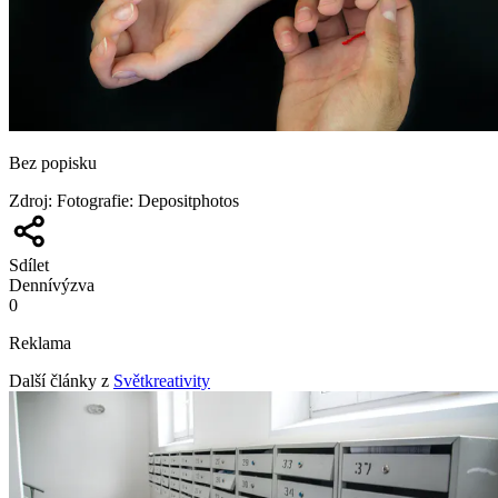
Bez popisku
Zdroj
:
Fotografie: Depositphotos
Sdílet
Denní
výzva
0
Reklama
Další články z
Světkreativity