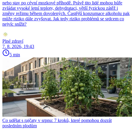
nebo stav po cévní mozkové příhodě. Právě tito lidé mohou hůře
zvládat vysoké letní teploty, dehydrataci, větší fyzickou zátěž i
změny režimu během dovolených. Častější konzumace alkoholu pak
může riziko dále zvyšovat. Jak tedy riziko problémů se srdcem co
nejvíc snížit?
Plné zdraví
7. 8. 2026, 19:43
5 min
Co udělat s rajčaty v srpnu: 7 kroků, které pomohou dozrát
posledním plodům