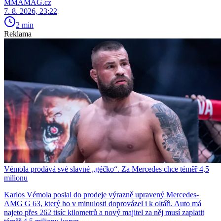
MMAMAG.cz
7. 8. 2026, 23:22
2 min
Reklama
Vémola prodává své slavné „géčko“. Za Mercedes chce téměř 4,5
milionu
Karlos Vémola poslal do prodeje výrazně upravený Mercedes-
AMG G 63, který ho v minulosti doprovázel i k oltáři. Auto má
najeto přes 262 tisíc kilometrů a nový majitel za něj musí zaplatit