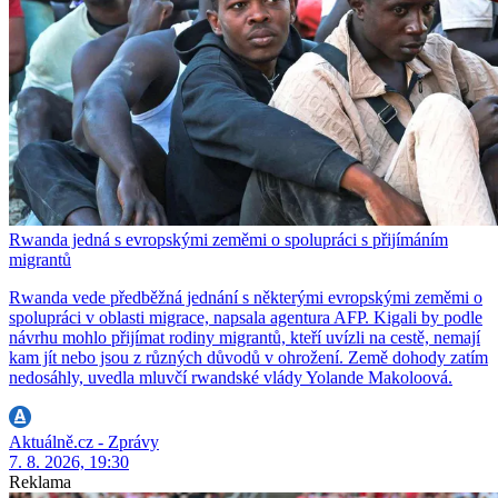
Rwanda jedná s evropskými zeměmi o spolupráci s přijímáním
migrantů
Rwanda vede předběžná jednání s některými evropskými zeměmi o
spolupráci v oblasti migrace, napsala agentura AFP. Kigali by podle
návrhu mohlo přijímat rodiny migrantů, kteří uvízli na cestě, nemají
kam jít nebo jsou z různých důvodů v ohrožení. Země dohody zatím
nedosáhly, uvedla mluvčí rwandské vlády Yolande Makoloová.
Aktuálně.cz - Zprávy
7. 8. 2026, 19:30
Reklama