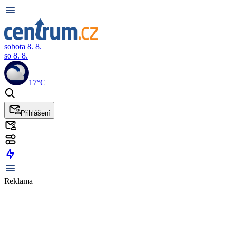
sobota 8. 8.
so 8. 8.
17°C
Přihlášení
Reklama