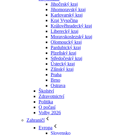
Jihočeský kraj
Jihomoravský kraj
Karlovarský kraj
Kraj Vysočina
Králověhradecký kraj
Liberecký kraj
Moravskoslezský kraj
Olomoucký kraj
Pardubický kraj
Plzeňský kraj
Středočeský kraj
Ústecký kraj
Zlínský kraj
Praha
Brno
Ostrava
Školství
Zdravotnictví
Politika
O počasí
Volby 2026
Zahraničí
Evropa
Slovensko