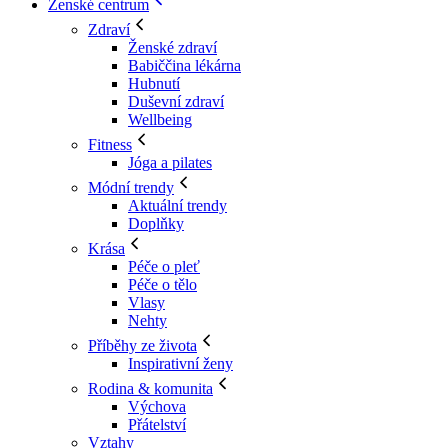
Ženské centrum
Zdraví
Ženské zdraví
Babiččina lékárna
Hubnutí
Duševní zdraví
Wellbeing
Fitness
Jóga a pilates
Módní trendy
Aktuální trendy
Doplňky
Krása
Péče o pleť
Péče o tělo
Vlasy
Nehty
Příběhy ze života
Inspirativní ženy
Rodina & komunita
Výchova
Přátelství
Vztahy