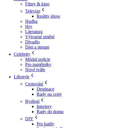
Filmy & kino
Televize
Reality show
Hudba
Hry
Literatura
Výtvarné umění
Divadlo
Digi a stream
Celebrity
Módní policie
Pro pamětníky
Nové tváře
Lifestyle
Cestování
Destinace
Rady na cesty
Bydlení
Interiery
Rady do domu
DIY
Pro kutily