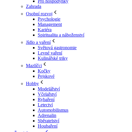
Pro hospodyňky
Zahrada
Osobní rozvoj
Psychologie
Management
Kariéra
Spiritualita a náboženství
Jídlo a vaření
Světová gastronomie
Levné vaření
Kulinářské triky
Mazlíčci
Kočky
Pejskové
Hobby
Modelářství
Včelařství
Rybaření
Letectví
Automobilismus
Adrenalin
Sběratelství
Houbaření