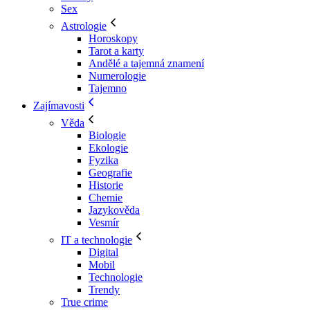
Sex
Astrologie
Horoskopy
Tarot a karty
Andělé a tajemná znamení
Numerologie
Tajemno
Zajímavosti
Věda
Biologie
Ekologie
Fyzika
Geografie
Historie
Chemie
Jazykověda
Vesmír
IT a technologie
Digital
Mobil
Technologie
Trendy
True crime