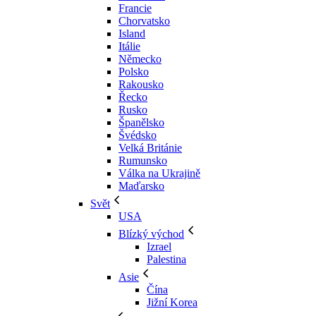
Francie
Chorvatsko
Island
Itálie
Německo
Polsko
Rakousko
Řecko
Rusko
Španělsko
Švédsko
Velká Británie
Rumunsko
Válka na Ukrajině
Maďarsko
Svět
USA
Blízký východ
Izrael
Palestina
Asie
Čína
Jižní Korea