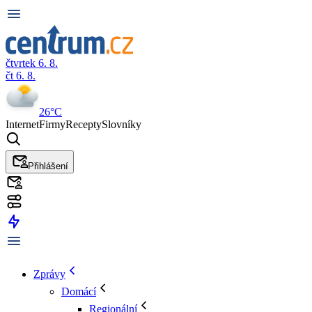
čtvrtek 6. 8.
čt 6. 8.
26°C
Internet
Firmy
Recepty
Slovníky
Přihlášení
Zprávy
Domácí
Regionální