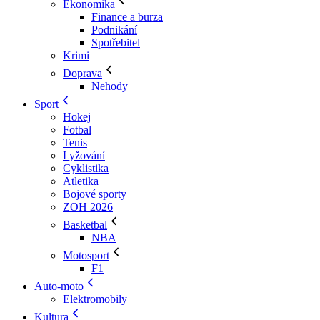
Ekonomika
Finance a burza
Podnikání
Spotřebitel
Krimi
Doprava
Nehody
Sport
Hokej
Fotbal
Tenis
Lyžování
Cyklistika
Atletika
Bojové sporty
ZOH 2026
Basketbal
NBA
Motosport
F1
Auto-moto
Elektromobily
Kultura