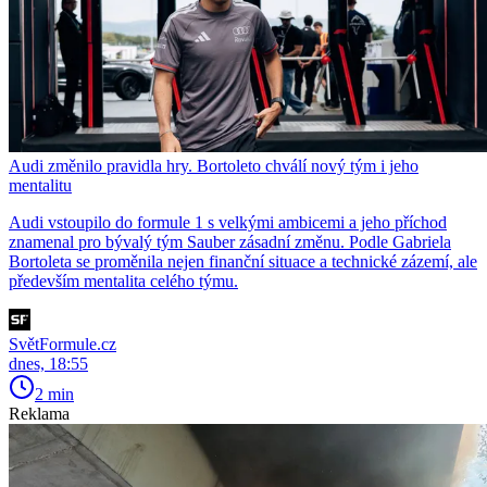
Audi změnilo pravidla hry. Bortoleto chválí nový tým i jeho
mentalitu
Audi vstoupilo do formule 1 s velkými ambicemi a jeho příchod
znamenal pro bývalý tým Sauber zásadní změnu. Podle Gabriela
Bortoleta se proměnila nejen finanční situace a technické zázemí, ale
především mentalita celého týmu.
SvětFormule.cz
dnes, 18:55
2 min
Reklama