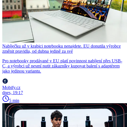
Nabíječku už v krabici notebooku nenajdete. EU donutila výrobce
změnit pravidla, od dubna jedině za své
Pro notebooky prodávané v EU platí povinnost nabíjení přes USB-
C, a výrobci už nesmí nutit zákazníky kupovat balení s adaptérem
jako jedinou variantu.
Mobify.cz
dnes, 19:17
5 min