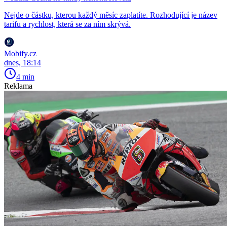
Nejde o částku, kterou každý měsíc zaplatíte. Rozhodující je název
tarifu a rychlost, která se za ním skrývá.
Mobify.cz
dnes, 18:14
4 min
Reklama