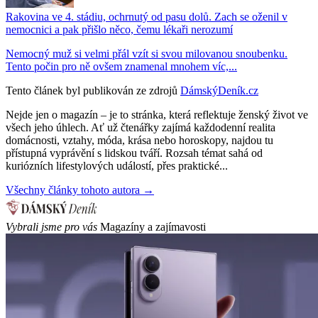
Rakovina ve 4. stádiu, ochrnutý od pasu dolů. Zach se oženil v
nemocnici a pak přišlo něco, čemu lékaři nerozumí
Nemocný muž si velmi přál vzít si svou milovanou snoubenku.
Tento počin pro ně ovšem znamenal mnohem víc,...
Tento článek byl publikován ze zdrojů
DámskýDeník.cz
Nejde jen o magazín – je to stránka, která reflektuje ženský život ve
všech jeho úhlech. Ať už čtenářky zajímá každodenní realita
domácnosti, vztahy, móda, krása nebo horoskopy, najdou tu
přístupná vyprávění s lidskou tváří. Rozsah témat sahá od
kuriózních lifestylových událostí, přes praktické...
Všechny články tohoto autora →
Vybrali jsme pro vás
Magazíny a zajímavosti