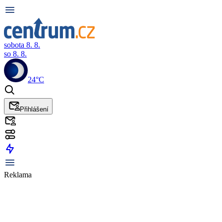
sobota 8. 8.
so 8. 8.
24°C
Přihlášení
Reklama