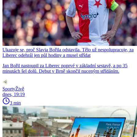
Ukazuje se, proč Slavia Bořila odstavila. Tělo už nespolupracuje, za
Liberec odehrál jen půl hodiny a musel střídat
Jan Bořil nastoupil za Liberec poprvé v základní sestavě, a po 35
minutách šel dolů. Debut v Brně skončil nuceným střídáním.
SportyŽivě
dnes, 19:19
3 min