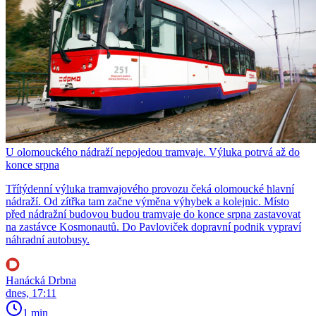
U olomouckého nádraží nepojedou tramvaje. Výluka potrvá až do
konce srpna
Třítýdenní výluka tramvajového provozu čeká olomoucké hlavní
nádraží. Od zítřka tam začne výměna výhybek a kolejnic. Místo
před nádražní budovou budou tramvaje do konce srpna zastavovat
na zastávce Kosmonautů. Do Pavloviček dopravní podnik vypraví
náhradní autobusy.
Hanácká Drbna
dnes, 17:11
1 min