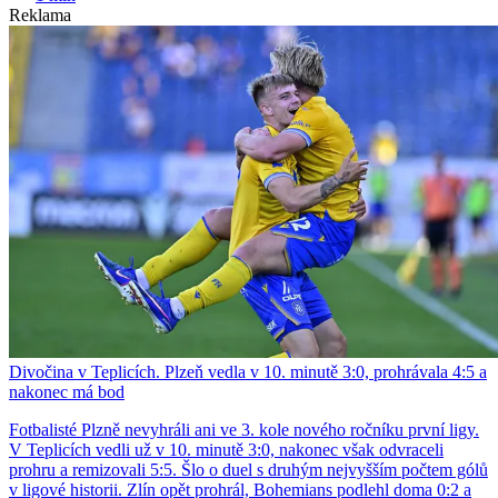
Reklama
Divočina v Teplicích. Plzeň vedla v 10. minutě 3:0, prohrávala 4:5 a
nakonec má bod
Fotbalisté Plzně nevyhráli ani ve 3. kole nového ročníku první ligy.
V Teplicích vedli už v 10. minutě 3:0, nakonec však odvraceli
prohru a remizovali 5:5. Šlo o duel s druhým nejvyšším počtem gólů
v ligové historii. Zlín opět prohrál, Bohemians podlehl doma 0:2 a