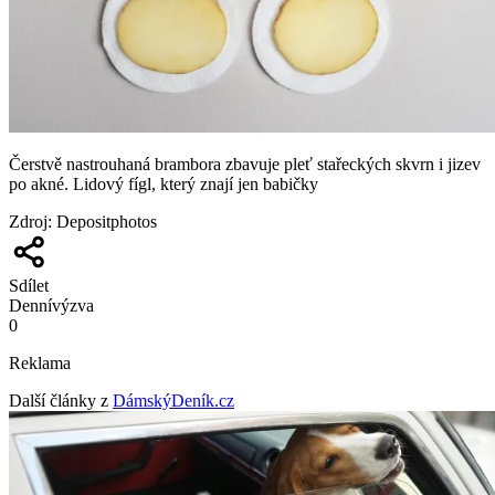
Čerstvě nastrouhaná brambora zbavuje pleť stařeckých skvrn i jizev
po akné. Lidový fígl, který znají jen babičky
Zdroj
:
Depositphotos
Sdílet
Denní
výzva
0
Reklama
Další články z
DámskýDeník.cz