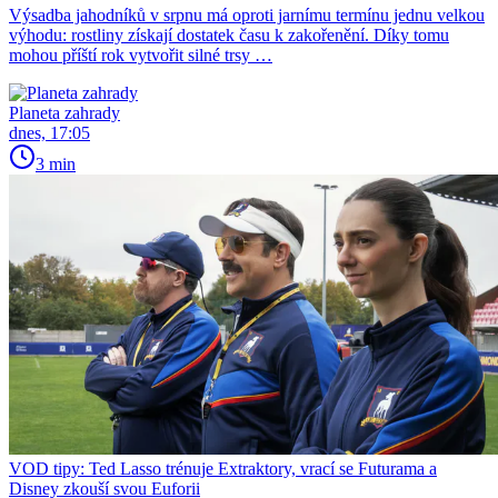
Výsadba jahodníků v srpnu má oproti jarnímu termínu jednu velkou
výhodu: rostliny získají dostatek času k zakořenění. Díky tomu
mohou příští rok vytvořit silné trsy …
Planeta zahrady
dnes, 17:05
3 min
VOD tipy: Ted Lasso trénuje Extraktory, vrací se Futurama a
Disney zkouší svou Euforii