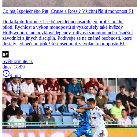
Co mají společného Pitt, Cruise a Rossi? Všichni řídili monopost F1
Do kokpitu formule 1 se během let neposadili jen profesionální
piloti. Rychlost a výkon monopostů si vyzkoušely také hvězdy
Hollywoodu, motocyklové legendy, rallyoví šampioni nebo úspěšní
závodníci z jiných disciplín. Podívejte se na známé osobnosti, které
dostaly jedinečnou příležitost usednout za volant monopostu F1.
SvětFormule.cz
dnes, 18:09
9 min