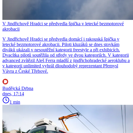
V Jindřichově Hradci se předvedla špička v letecké bezmotorové
akrobacii
V Jindřichově Hradci se předvedla domácí i rakouská špička v
letecké bezmotorové akrobacii. Piloti kluzáků se dnes stovkám
diváků ukázali v nesoutěžní kategorii freestyle a při exhibicích.
Dvacítka pilotů soutěžila od středy ve dvou kategoriích. V kategorii
advanced zvítězil Aleš Ferra mladší z jindřichohradecké aeroklubu a
v kategorii unlimited vyhrál dlouhodobý reprezentant Přemysl
Vávra z České Třebové.
Budějcká Drbna
dnes, 17:14
1 min