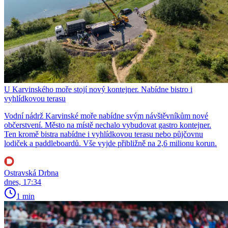
U Karvinského moře stojí nový kontejner. Nabídne bistro i
vyhlídkovou terasu
Vodní nádrž Karvinské moře nabídne svým návštěvníkům nové
občerstvení. Město na místě nechalo vybudovat gastro kontejner.
Ten kromě bistra nabídne i vyhlídkovou terasu nebo půjčovnu
lodiček a paddleboardů. Vše vyjde přibližně na 2,6 milionu korun.
Ostravská Drbna
dnes, 17:34
1 min