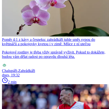
Poměr 4:1 z kávy a česneku: zahrádkáři tuhle směs sypou do
květináčů a pokojovky kvetou i v zimě. Mšice z ní utečou
Pokojové rostliny je třeba vždy správně vyživit. Pokud to dokážete,
budou vám dělat radost po opravdu dlouhá léta.
Chalupáři-Zahrádkáři
dnes, 19:32
2 min