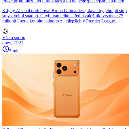
Právě proto může být Guimarães jeho nejnebezpečnějším nákupem
Kdyby Arsenal potřeboval Bruna Guimarãese, dával by jeho přestup
smysl velmi snadno. Chybí vám elitní střední záložník, vezmete 75
milionů liber a koupíte jednoho z nejlepších v Premier League.
Vše o sportu
dnes, 17:21
5 min