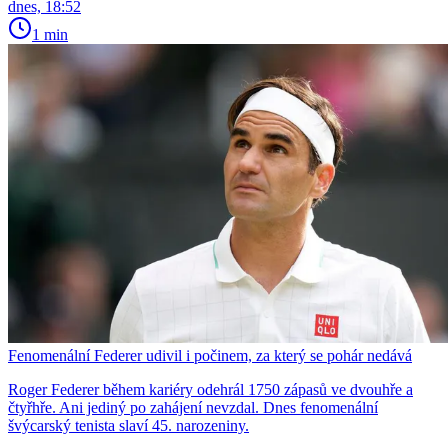
dnes, 18:52
1 min
Fenomenální Federer udivil i počinem, za který se pohár nedává
Roger Federer během kariéry odehrál 1750 zápasů ve dvouhře a
čtyřhře. Ani jediný po zahájení nevzdal. Dnes fenomenální
švýcarský tenista slaví 45. narozeniny.