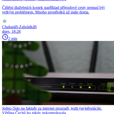
Čištění dlažebních kostek například příjezdové cesty nemusí být
velkým problémem. Mnoho prostředků už máte doma.
Chalupáři-Zahrádkáři
dnes, 18:28
2 min
Jedno číslo na faktuře za internet prozradí, jestli (ne)přeplácíte.
Většina Čechů ho nikdy nekontrolovala