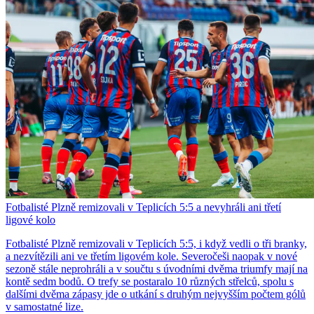
Fotbalisté Plzně remizovali v Teplicích 5:5 a nevyhráli ani třetí
ligové kolo
Fotbalisté Plzně remizovali v Teplicích 5:5, i když vedli o tři branky,
a nezvítězili ani ve třetím ligovém kole. Severočeši naopak v nové
sezoně stále neprohráli a v součtu s úvodními dvěma triumfy mají na
kontě sedm bodů. O trefy se postaralo 10 různých střelců, spolu s
dalšími dvěma zápasy jde o utkání s druhým nejvyšším počtem gólů
v samostatné lize.