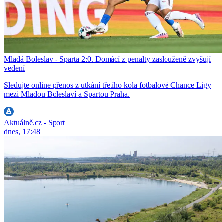
Mladá Boleslav - Sparta 2:0. Domácí z penalty zaslouženě zvyšují
vedení
Sledujte online přenos z utkání třetího kola fotbalové Chance Ligy
mezi Mladou Boleslaví a Spartou Praha.
Aktuálně.cz - Sport
dnes, 17:48