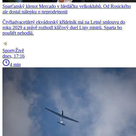
Sparťanský klenot Mercado v hledáčku velkoklubů. Od Rosického
ale dostal nálepku o neprodejnosti
Čtyřiadvacetiletý ekvádorský křídelník má na Letné smlouvu do
roku 2029 a právě rozhodl klíčový duel Ligy mistrů. Sparta ho
pouštět nehodlá.
SportyŽivě
dnes, 17:16
4 min