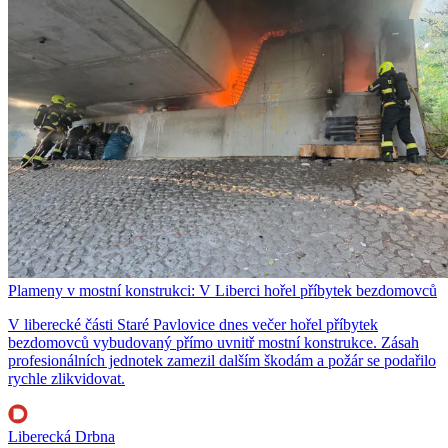
Plameny v mostní konstrukci: V Liberci hořel příbytek bezdomovců
V liberecké části Staré Pavlovice dnes večer hořel příbytek
bezdomovců vybudovaný přímo uvnitř mostní konstrukce. Zásah
profesionálních jednotek zamezil dalším škodám a požár se podařilo
rychle zlikvidovat.
Liberecká Drbna