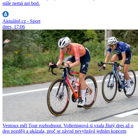
stále nemá ani bod.
Aktuálně.cz - Sport
dnes, 17:06
Ventoux měl Tour rozhodnout. Volleringová si vzala žlutý dres až o
den později a ukázala, proč se závod nevyhrává jedním kopcem