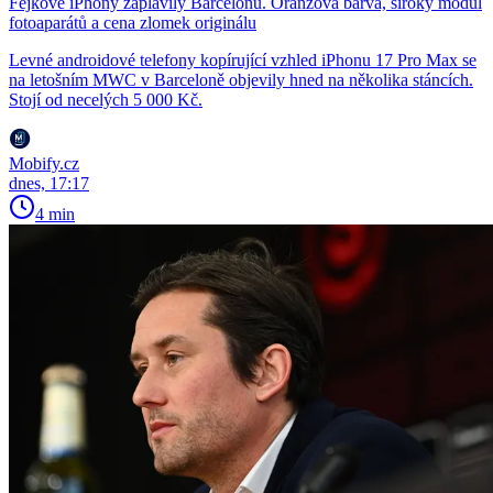
Fejkové iPhony zaplavily Barcelonu. Oranžová barva, široký modul
fotoaparátů a cena zlomek originálu
Levné androidové telefony kopírující vzhled iPhonu 17 Pro Max se
na letošním MWC v Barceloně objevily hned na několika stáncích.
Stojí od necelých 5 000 Kč.
Mobify.cz
dnes, 17:17
4 min