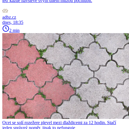
teď každé návštěvě svým dílem můžou pochlubit.
adbz.cz
dnes, 18:35
2 min
Ocet se solí rozežere plevel mezi dlaždicemi za 12 hodin. Stačí
jeden správný poměr, jinak to nefunguje