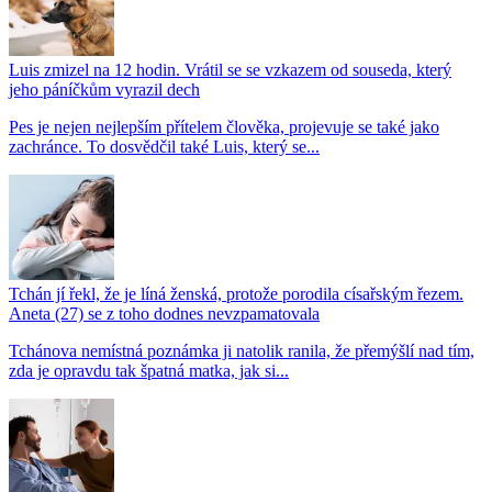
Luis zmizel na 12 hodin. Vrátil se se vzkazem od souseda, který
jeho páníčkům vyrazil dech
Pes je nejen nejlepším přítelem člověka, projevuje se také jako
zachránce. To dosvědčil také Luis, který se...
Tchán jí řekl, že je líná ženská, protože porodila císařským řezem.
Aneta (27) se z toho dodnes nevzpamatovala
Tchánova nemístná poznámka ji natolik ranila, že přemýšlí nad tím,
zda je opravdu tak špatná matka, jak si...