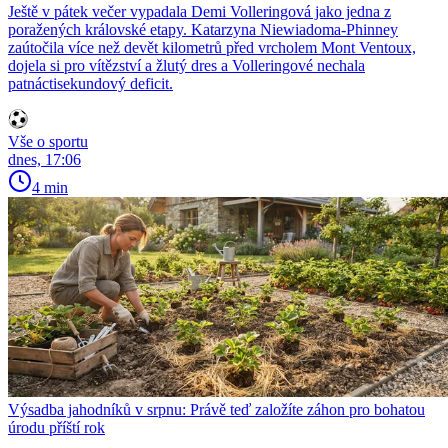
Ještě v pátek večer vypadala Demi Volleringová jako jedna z
poražených královské etapy. Katarzyna Niewiadoma-Phinney
zaútočila více než devět kilometrů před vrcholem Mont Ventoux,
dojela si pro vítězství a žlutý dres a Volleringové nechala
patnáctisekundový deficit.
Vše o sportu
dnes, 17:06
4 min
Výsadba jahodníků v srpnu: Právě teď založíte záhon pro bohatou
úrodu příští rok