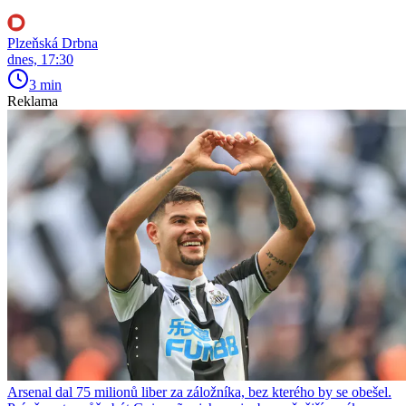
Plzeňská Drbna
dnes, 17:30
3 min
Reklama
Arsenal dal 75 milionů liber za záložníka, bez kterého by se obešel.