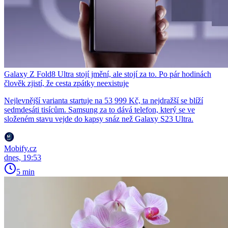
Galaxy Z Fold8 Ultra stojí jmění, ale stojí za to. Po pár hodinách
člověk zjistí, že cesta zpátky neexistuje
Nejlevnější varianta startuje na 53 999 Kč, ta nejdražší se blíží
sedmdesáti tisícům. Samsung za to dává telefon, který se ve
složeném stavu vejde do kapsy snáz než Galaxy S23 Ultra.
Mobify.cz
dnes, 19:53
5 min