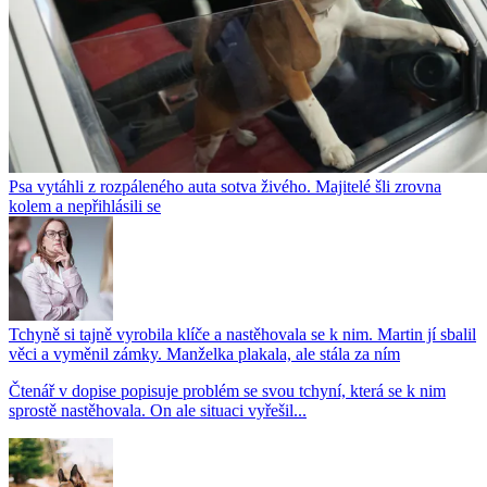
Psa vytáhli z rozpáleného auta sotva živého. Majitelé šli zrovna
kolem a nepřihlásili se
Tchyně si tajně vyrobila klíče a nastěhovala se k nim. Martin jí sbalil
věci a vyměnil zámky. Manželka plakala, ale stála za ním
Čtenář v dopise popisuje problém se svou tchyní, která se k nim
sprostě nastěhovala. On ale situaci vyřešil...