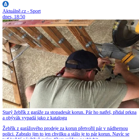
Aktuálně.cz - Sport
dnes, 18:50
Starý žebřík z garáže za stopadesát korun. Pár ho natřel, přidal prkna
a obývák vypadá jako z katalogu
Žebřík z garážového prodeje za korun přetvořil pár v nádhernou
polici. Zabralo jim to jen chvilku a stálo je to pár korun. Navíc se