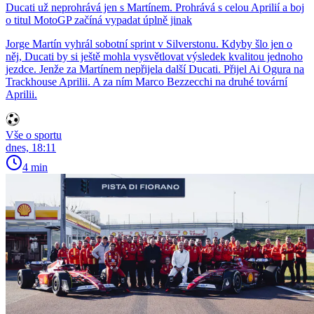
Ducati už neprohrává jen s Martínem. Prohrává s celou Aprilií a boj
o titul MotoGP začíná vypadat úplně jinak
Jorge Martín vyhrál sobotní sprint v Silverstonu. Kdyby šlo jen o
něj, Ducati by si ještě mohla vysvětlovat výsledek kvalitou jednoho
jezdce. Jenže za Martínem nepřijela další Ducati. Přijel Ai Ogura na
Trackhouse Aprilii. A za ním Marco Bezzecchi na druhé tovární
Aprilii.
Vše o sportu
dnes, 18:11
4 min