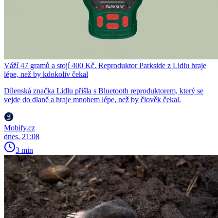
Váží 47 gramů a stojí 400 Kč. Reproduktor Parkside z Lidlu hraje
lépe, než by kdokoliv čekal
Dílenská značka Lidlu přišla s Bluetooth reproduktorem, který se
vejde do dlaně a hraje mnohem lépe, než by člověk čekal.
Mobify.cz
dnes, 21:08
3 min