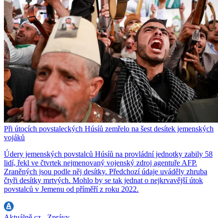
Při útocích povstaleckých Húsíů zemřelo na šest desítek jemenských
vojáků
Údery jemenských povstalců Húsíů na provládní jednotky zabily 58
lidí, řekl ve čtvrtek nejmenovaný vojenský zdroj agentuře AFP.
Zraněných jsou podle něj desítky. Předchozí údaje uváděly zhruba
čtyři desítky mrtvých. Mohlo by se tak jednat o nejkrvavější útok
povstalců v Jemenu od příměří z roku 2022.
Aktuálně.cz - Zprávy