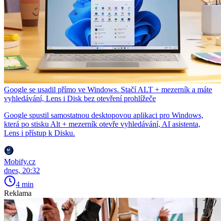
Google se usadil přímo ve Windows. Stačí ALT + mezerník a máte
vyhledávání, Lens i Disk bez otevření prohlížeče
Google spustil samostatnou desktopovou aplikaci pro Windows,
která po stisku Alt + mezerník otevře vyhledávání, AI asistenta,
Lens i přístup k Disku.
Mobify.cz
dnes, 20:32
4 min
Reklama