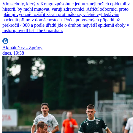
Virus eboly, který v Kongu způsobuje jednu z nejhorších epidemií v
historii, by mohl mutovat, varují zdravotníci. Afričtí odborníci proto
plánují výrazně rozšířit zásah proti nákaze, včetně vyhledávání
pacientů přímo v domácnostech. Počet potvrzených případů už
překročil 4000 a podle úřadů jde o druhou největší epidemii eboly v
historii, uvedl list The Guardian.
Aktuálně.cz - Zprávy
dnes, 19:38