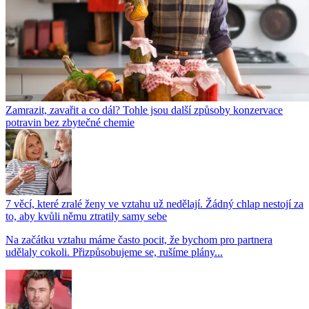
Zamrazit, zavařit a co dál? Tohle jsou další způsoby konzervace
potravin bez zbytečné chemie
7 věcí, které zralé ženy ve vztahu už nedělají. Žádný chlap nestojí za
to, aby kvůli němu ztratily samy sebe
Na začátku vztahu máme často pocit, že bychom pro partnera
udělaly cokoli. Přizpůsobujeme se, rušíme plány...