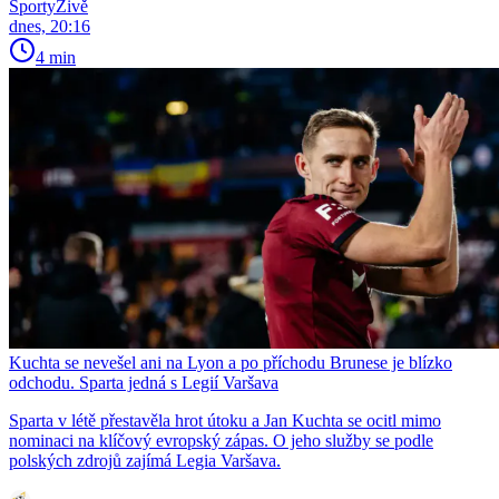
SportyŽivě
dnes, 20:16
4 min
Kuchta se nevešel ani na Lyon a po příchodu Brunese je blízko
odchodu. Sparta jedná s Legií Varšava
Sparta v létě přestavěla hrot útoku a Jan Kuchta se ocitl mimo
nominaci na klíčový evropský zápas. O jeho služby se podle
polských zdrojů zajímá Legia Varšava.