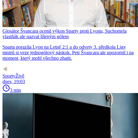
Glosátor Švancara ocenil výkon Sparty proti Lyonu, Suchomela
vlastňák ale nazval šíleným gólem
Sparta porazila Lyon na Letné 2:1 a do odvety 3. předkola Ligy
mistrů si veze jednogólový náskok. Petr Švancara ale upozornil i na
moment, který mohl všechno zhatit.
SportyŽivě
dnes, 19:03
3 min