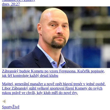
dnes, 20:27
Zábranský buduje Kometu po vzoru Fergusona. Kučeřík popisuje,
jak šéf kontroluje každý detail klubu
Majitel, generální manažer a nově opět hlavní trenér v jedné osobě.
Libor Zábranský stáhl veškeré sportovní řízení Komety do svých
rukou právě ve chvíli, kdy klub míří do nové éry.
SportyŽivě