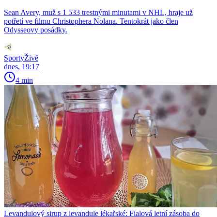
Sean Avery, muž s 1 533 trestnými minutami v NHL, hraje už
potřetí ve filmu Christophera Nolana. Tentokrát jako člen
Odysseovy posádky.
SportyŽivě
dnes, 19:17
4 min
Levandulový sirup z levandule lékařské: Fialová letní zásoba do