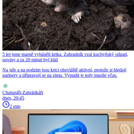
5 let jsme marně vyháněli krtka. Zahradník vzal kuchyňský odpad,
noviny a za 20 minut byl klid
Na jaře a na podzim jsou krtci obzvláště aktivní, protože si hledají
partnery a připravují se na zimu. Vypudit je tedy musíte včas.
Chalupáři-Zahrádkáři
dnes, 20:45
2 min