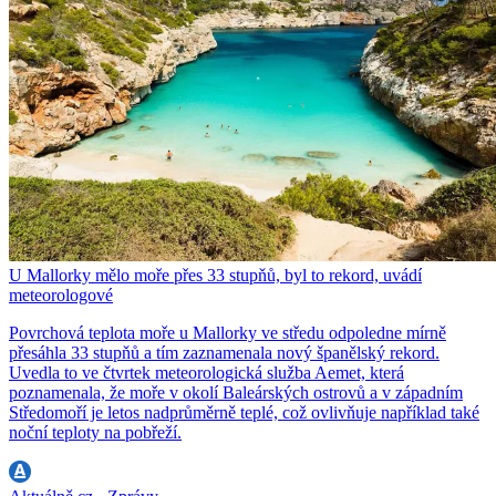
U Mallorky mělo moře přes 33 stupňů, byl to rekord, uvádí
meteorologové
Povrchová teplota moře u Mallorky ve středu odpoledne mírně
přesáhla 33 stupňů a tím zaznamenala nový španělský rekord.
Uvedla to ve čtvrtek meteorologická služba Aemet, která
poznamenala, že moře v okolí Baleárských ostrovů a v západním
Středomoří je letos nadprůměrně teplé, což ovlivňuje například také
noční teploty na pobřeží.