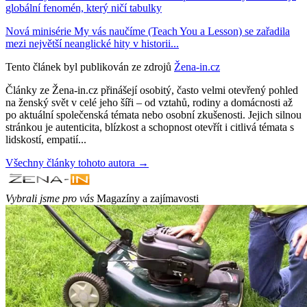
globální fenomén, který ničí tabulky
Nová minisérie My vás naučíme (Teach You a Lesson) se zařadila
mezi největší neanglické hity v historii...
Tento článek byl publikován ze zdrojů
Žena-in.cz
Články ze Žena-in.cz přinášejí osobitý, často velmi otevřený pohled
na ženský svět v celé jeho šíři – od vztahů, rodiny a domácnosti až
po aktuální společenská témata nebo osobní zkušenosti. Jejich silnou
stránkou je autenticita, blízkost a schopnost otevřít i citlivá témata s
lidskostí, empatií...
Všechny články tohoto autora →
Vybrali jsme pro vás
Magazíny a zajímavosti