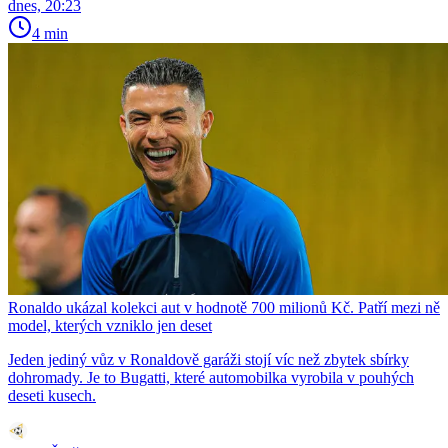
dnes, 20:23
4 min
Ronaldo ukázal kolekci aut v hodnotě 700 milionů Kč. Patří mezi ně
model, kterých vzniklo jen deset
Jeden jediný vůz v Ronaldově garáži stojí víc než zbytek sbírky
dohromady. Je to Bugatti, které automobilka vyrobila v pouhých
deseti kusech.