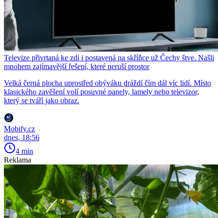
Televize přivrtaná ke zdi i postavená na skříňce už Čechy štve. Našli
mnohem zajímavější řešení, které neruší prostor
Velká černá plocha uprostřed obýváku dráždí čím dál víc lidí. Místo
klasického zavěšení volí posuvné panely, lamely nebo televizor,
který se tváří jako obraz.
Mobify.cz
dnes, 18:56
4 min
Reklama