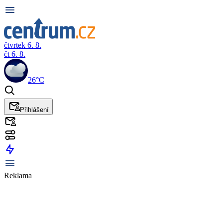
čtvrtek 6. 8.
čt 6. 8.
26°C
Přihlášení
Reklama