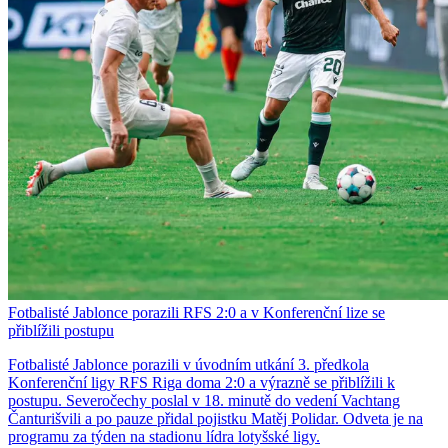
Fotbalisté Jablonce porazili RFS 2:0 a v Konferenční lize se
přiblížili postupu
Fotbalisté Jablonce porazili v úvodním utkání 3. předkola
Konferenční ligy RFS Riga doma 2:0 a výrazně se přiblížili k
postupu. Severočechy poslal v 18. minutě do vedení Vachtang
Čanturišvili a po pauze přidal pojistku Matěj Polidar. Odveta je na
programu za týden na stadionu lídra lotyšské ligy.