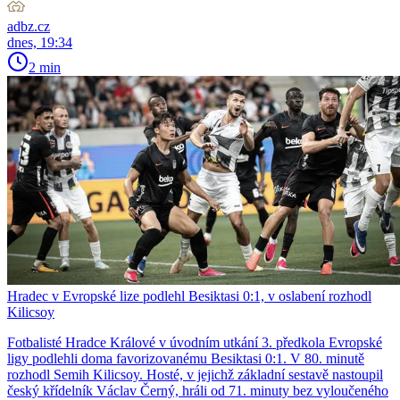
adbz.cz
dnes, 19:34
2 min
Hradec v Evropské lize podlehl Besiktasi 0:1, v oslabení rozhodl
Kilicsoy
Fotbalisté Hradce Králové v úvodním utkání 3. předkola Evropské
ligy podlehli doma favorizovanému Besiktasi 0:1. V 80. minutě
rozhodl Semih Kilicsoy. Hosté, v jejichž základní sestavě nastoupil
český křídelník Václav Černý, hráli od 71. minuty bez vyloučeného