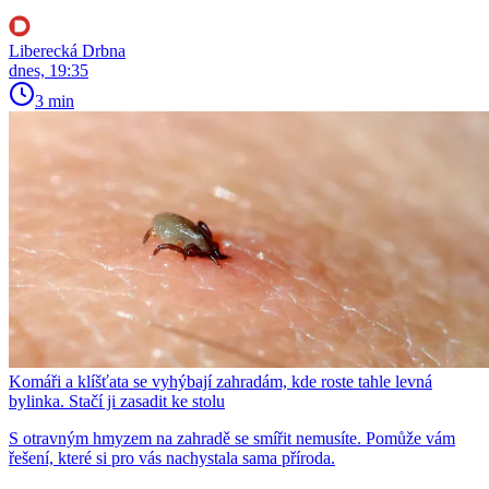
Liberecká Drbna
dnes, 19:35
3 min
Komáři a klíšťata se vyhýbají zahradám, kde roste tahle levná
bylinka. Stačí ji zasadit ke stolu
S otravným hmyzem na zahradě se smířit nemusíte. Pomůže vám
řešení, které si pro vás nachystala sama příroda.