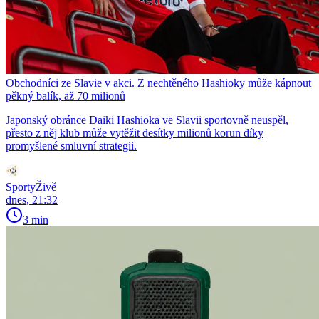
Obchodníci ze Slavie v akci. Z nechtěného Hashioky může kápnout
pěkný balík, až 70 milionů
Japonský obránce Daiki Hashioka ve Slavii sportovně neuspěl,
přesto z něj klub může vytěžit desítky milionů korun díky
promyšlené smluvní strategii.
SportyŽivě
dnes, 21:32
3 min