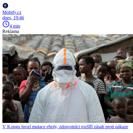
Mobify.cz
dnes, 19:46
4 min
Reklama
V Kongu hrozí mutace eboly, zdravotníci rozšíří zásah proti nákaze