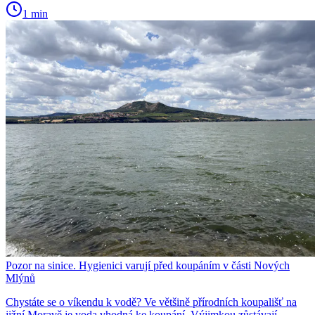
1 min
Pozor na sinice. Hygienici varují před koupáním v části Nových
Mlýnů
Chystáte se o víkendu k vodě? Ve většině přírodních koupališť na
jižní Moravě je voda vhodná ke koupání. Výjimkou zůstávají