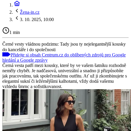
Žena-in.cz
3. 10. 2025, 10:00
1 min
Černé vesty vládnou podzimu: Tady jsou ty nejelegantnější kousky
do kanceláře i do společnosti
Přidejte si obsah Centrum.cz do oblíbených zdrojů pro Google
hledání a Google zprávy
Černá vesta patří mezi kousky, které by ve vašem šatníku rozhodně
neměly chybět. Je nadčasová, univerzální a snadno ji přizpůsobíte
jak pracovnímu, tak společenskému outfitu. Ať už ji zkombinujete s
elegantní sukní či ležérnějšími kalhotami, vždy dodá vašemu
vzhledu šmrnc a sofistikovanost.