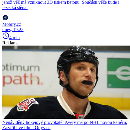
jehož věž má vzniknout 3D tiskem betonu. Součástí věže bude i
lezecká stěna.
Mobify.cz
dnes, 19:22
4 min
Reklama
Nenáviděný hokejový provokatér Avery má po NHL novou kariéru.
Zazářil i ve filmu Odyssea