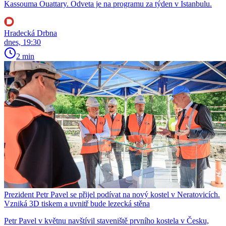
Kassouma Ouattary. Odveta je na programu za týden v Istanbulu.
Hradecká Drbna
dnes, 19:30
2 min
Prezident Petr Pavel se přijel podívat na nový kostel v Neratovicích.
Vzniká 3D tiskem a uvnitř bude lezecká stěna
Petr Pavel v květnu navštívil staveniště prvního kostela v Česku,