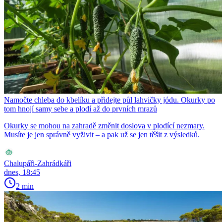
Namočte chleba do kbelíku a přidejte půl lahvičky jódu. Okurky po
tom hnojí samy sebe a plodí až do prvních mrazů
Okurky se mohou na zahradě změnit doslova v plodící nezmary.
Musíte je jen správně vyživit – a pak už se jen těšit z výsledků.
Chalupáři-Zahrádkáři
dnes, 18:45
2 min