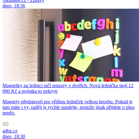
Aktuálně.cz - Zprávy
dnes, 18:36
Magnetky na lednici ničí senzory v dveřích. Nová lednička stojí 12
000 Kč a pojistka to nekryje
Magnety představují pro většinu ledniček velkou hrozbu. Pokud je
tam máte i vy, raději je rychle sundejte, protože jinak přijdete o plno
peněz.
adbz.cz
dnes, 18:30