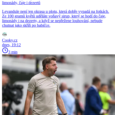
limonády, čaje i dezertů
Levandule není jen okrasa u plotu, která dobře vypadá na fotkách.
Ze 100 gramů květů uděláte voňavý sirup, který se hodí do čaje,
limonády i na dezerty, a když se nepřežene louhování, nebude
chutnat jako skříň po babičce.
Cooky.cz
dnes, 19:12
3 min