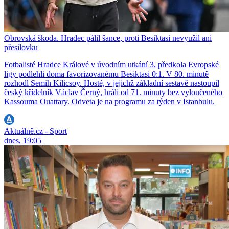
Obrovská škoda. Hradec pálil šance, proti Besiktasi nevyužil ani
přesilovku
Fotbalisté Hradce Králové v úvodním utkání 3. předkola Evropské
ligy podlehli doma favorizovanému Besiktasi 0:1. V 80. minutě
rozhodl Semih Kilicsoy. Hosté, v jejichž základní sestavě nastoupil
český křídelník Václav Černý, hráli od 71. minuty bez vyloučeného
Kassouma Ouattary. Odveta je na programu za týden v Istanbulu.
Aktuálně.cz - Sport
dnes, 19:05