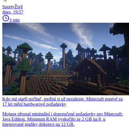
SportyŽivě
dnes, 19:57
3 min
Kdo má starší počítač, možná si už nezahraje. Minecraft poprvé za
17 let mění hardwarové požadavky
Mojang přepsal minimální i doporučené požadavky pro Minecraft:
Java Edition. Minimum RAM vyskočilo ze 2 GB na 8, u
integrované grafiky dokonce na 12 GB.