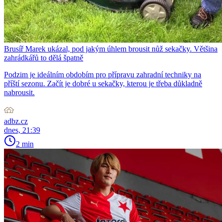
Brusíř Marek ukázal, pod jakým úhlem brousit nůž sekačky. Většina
zahrádkářů to dělá špatně
Podzim je ideálním obdobím pro přípravu zahradní techniky na
příští sezonu. Začít je dobré u sekačky, kterou je třeba důkladně
nabrousit.
adbz.cz
dnes, 21:39
2 min