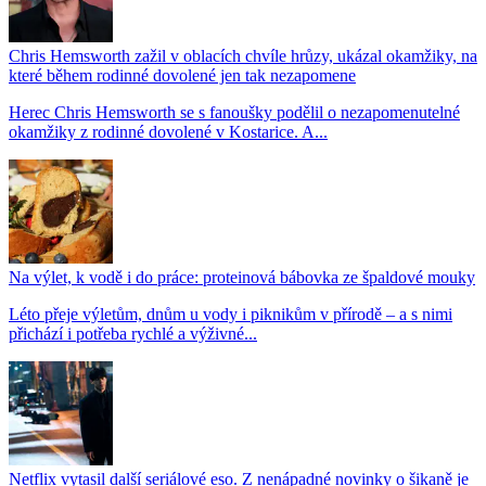
Chris Hemsworth zažil v oblacích chvíle hrůzy, ukázal okamžiky, na
které během rodinné dovolené jen tak nezapomene
Herec Chris Hemsworth se s fanoušky podělil o nezapomenutelné
okamžiky z rodinné dovolené v Kostarice. A...
Na výlet, k vodě i do práce: proteinová bábovka ze špaldové mouky
Léto přeje výletům, dnům u vody i piknikům v přírodě – a s nimi
přichází i potřeba rychlé a výživné...
Netflix vytasil další seriálové eso. Z nenápadné novinky o šikaně je