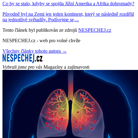
Co by se stalo, kdyby se spojila Jižní Amerika a Afrika dohromady?
Původně byl na Zemi jen jeden kontinent, který se následně rozdělil
na jednotlivé světadíly. Podívejme se,...
Tento článek byl publikován ze zdrojů
NESPECHEJ.cz
NESPECHEJ.cz - web pro volné chvíle
Všechny články tohoto autora →
Vybrali jsme pro vás
Magazíny a zajímavosti