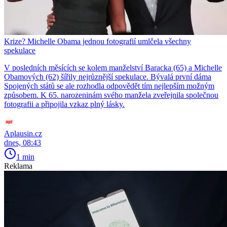
Krize? Michelle Obama jednou fotografií umlčela všechny
spekulace
V posledních měsících se kolem manželství Baracka (65) a Michelle
Obamových (62) šířily nejrůznější spekulace. Bývalá první dáma
Spojených států se ale rozhodla odpovědět tím nejlepším možným
způsobem. K 65. narozeninám svého manžela zveřejnila společnou
fotografii a připojila vzkaz plný lásky.
Aplausin.cz
dnes, 08:43
1 min
Reklama