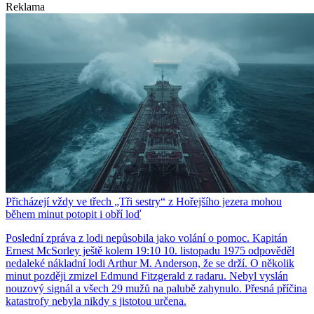
Reklama
Přicházejí vždy ve třech „Tři sestry“ z Hořejšího jezera mohou
během minut potopit i obří loď
Poslední zpráva z lodi nepůsobila jako volání o pomoc. Kapitán
Ernest McSorley ještě kolem 19:10 10. listopadu 1975 odpověděl
nedaleké nákladní lodi Arthur M. Anderson, že se drží. O několik
minut později zmizel Edmund Fitzgerald z radaru. Nebyl vyslán
nouzový signál a všech 29 mužů na palubě zahynulo. Přesná příčina
katastrofy nebyla nikdy s jistotou určena.