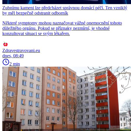
Zubnímu kameni lze předcházet správnou domácí péčí. Ten vzniklý
by měl bezpečně odstranit odborník
Některé symptomy mohou naznačovat vážné onemocnění tohoto
důležitého orgánu. Pokud se příznaky nezmírní, je vhodné
konzultovat situaci se svým lékařem.
Zdravestravovani.eu
dnes, 08:49
2 min