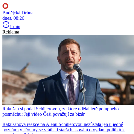
Budějcká Drbna
dnes, 08:26
1 min
Reklama
Rakušan si podal Schillerovou, ze které udělal terč potupného
posměchu: Její video Češi považují za bizár
Rakušanova reakce na Alenu Schillerovou nezůstala jen u jedné
poznámky. Do hry se vrátila i starší hlasování o vydání politiků k