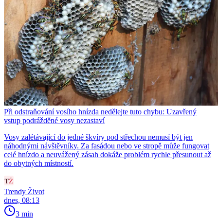
Při odstraňování vosího hnízda nedělejte tuto chybu: Uzavřený
vstup podrážděné vosy nezastaví
Vosy zalétávající do jedné škvíry pod střechou nemusí být jen
náhodnými návštěvníky. Za fasádou nebo ve stropě může fungovat
celé hnízdo a neuvážený zásah dokáže problém rychle přesunout až
do obytných místností.
Trendy Život
dnes, 08:13
3 min