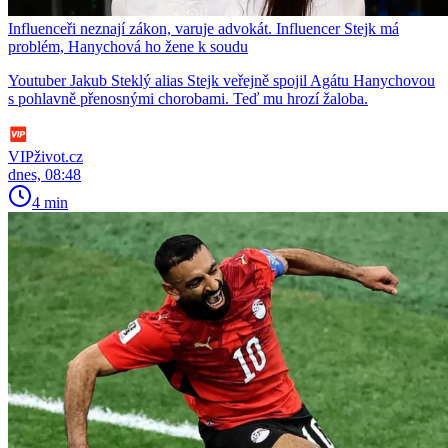
Influenceři neznají zákon, varuje advokát. Influencer Stejk má
problém, Hanychová ho žene k soudu
Youtuber Jakub Steklý alias Stejk veřejně spojil Agátu Hanychovou
s pohlavně přenosnými chorobami. Teď mu hrozí žaloba.
VIPživot.cz
dnes, 08:48
4 min