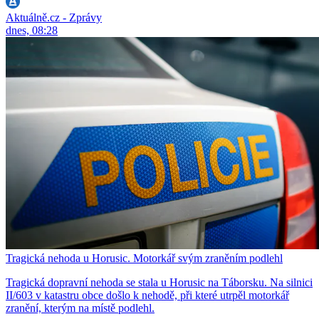
Aktuálně.cz - Zprávy
dnes, 08:28
Tragická nehoda u Horusic. Motorkář svým zraněním podlehl
Tragická dopravní nehoda se stala u Horusic na Táborsku. Na silnici
II/603 v katastru obce došlo k nehodě, při které utrpěl motorkář
zranění, kterým na místě podlehl.