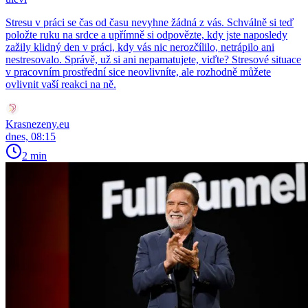
Stresu v práci se čas od času nevyhne žádná z vás. Schválně si teď
položte ruku na srdce a upřímně si odpovězte, kdy jste naposledy
zažily klidný den v práci, kdy vás nic nerozčílilo, netrápilo ani
nestresovalo. Správě, už si ani nepamatujete, viďte? Stresové situace
v pracovním prostřední sice neovlivníte, ale rozhodně můžete
ovlivnit vaší reakci na ně.
Krasnezeny.eu
dnes, 08:15
2 min