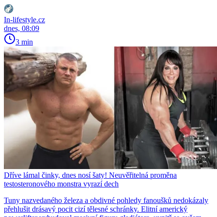
In-lifestyle.cz
dnes, 08:09
3 min
Dříve lámal činky, dnes nosí šaty! Neuvěřitelná proměna
testosteronového monstra vyrazí dech
Tuny nazvedaného železa a obdivné pohledy fanoušků nedokázaly
přehlušit drásavý pocit cizí tělesné schránky. Elitní americký