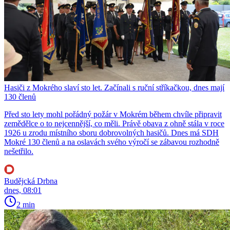
Hasiči z Mokrého slaví sto let. Začínali s ruční stříkačkou, dnes mají
130 členů
Před sto lety mohl pořádný požár v Mokrém během chvíle připravit
zemědělce o to nejcennější, co měli. Právě obava z ohně stála v roce
1926 u zrodu místního sboru dobrovolných hasičů. Dnes má SDH
Mokré 130 členů a na oslavách svého výročí se zábavou rozhodně
nešetřilo.
Budějcká Drbna
dnes, 08:01
2 min