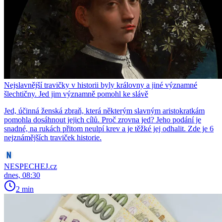
Nejslavnější travičky v historii byly královny a jiné významné
šlechtičny. Jed jim významně pomohl ke slávě
Jed, účinná ženská zbraň, která některým slavným aristokratkám
pomohla dosáhnout jejich cílů. Proč zrovna jed? Jeho podání je
snadné, na rukách přitom neulpí krev a je těžké jej odhalit. Zde je 6
nejznámějších traviček historie.
NESPECHEJ.cz
dnes, 08:30
2 min