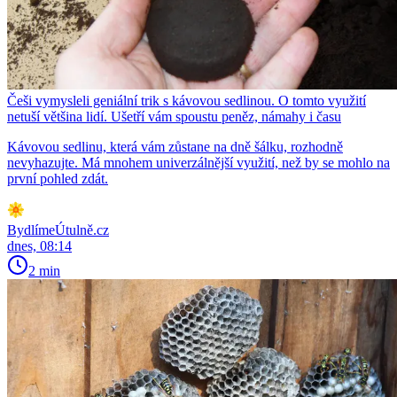
Češi vymysleli geniální trik s kávovou sedlinou. O tomto využití
netuší většina lidí. Ušetří vám spoustu peněz, námahy i času
Kávovou sedlinu, která vám zůstane na dně šálku, rozhodně
nevyhazujte. Má mnohem univerzálnější využití, než by se mohlo na
první pohled zdát.
BydlímeÚtulně.cz
dnes, 08:14
2 min