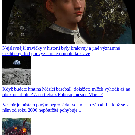
Nejslavnější travičky v historii byly královny a jiné významné
šlechtičny. Jed jim významně pomohl ke slávě
Když budete hrát na Měsíci baseball, dokážete míček vyhodit až na
oběžnou dráhu? A co třeba z Fobosu, měsíce Marsu?
Vesmír je místem plným neprobádaných míst a záhad. I tak už se v
něm od roku 2000 nepřetržitě pohybuje...