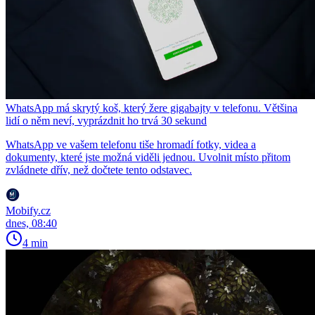
WhatsApp má skrytý koš, který žere gigabajty v telefonu. Většina
lidí o něm neví, vyprázdnit ho trvá 30 sekund
WhatsApp ve vašem telefonu tiše hromadí fotky, videa a
dokumenty, které jste možná viděli jednou. Uvolnit místo přitom
zvládnete dřív, než dočtete tento odstavec.
Mobify.cz
dnes, 08:40
4 min