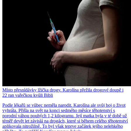
Místo přesnídávky lžička drogy. Karolína přežila drogové doupě i
22 ran vařečkou kvůli Bibli
Podle lékařů se vůbec neměla narodit. Karolína ale svůj boj o život
vyhrála. Přišla na svět na konci sedmého měsíce těhotenství s
porodní váhou pouhých 1,2 kilogramu. Její matka byla v té době už
téměř devět let závislá na drogách, které si během celého těhotenství
aplikovala nitrožilně. To byl však teprve začátek jejího nelehkého