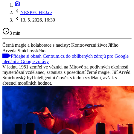
NESPECHEJ.cz
13. 5. 2026, 16:30
3 min
Černá magie a kolaborace s nacisty: Kontroverzní život Jiřího
Arvéda Smíchovského
Přidejte si obsah Centrum.cz do oblíbených zdrojů pro Google
hledání a Google zprávy
V lednu 1951 zemřel ve věznici na Mírově za podivných okolností
mysteriózní vzdělanec, satanista s posedlostí černé magie. Jiří Arvéd
Smíchovský byl inteligentní člověk s řadou vzdělání, avšak s
absencí morálních hodnot.