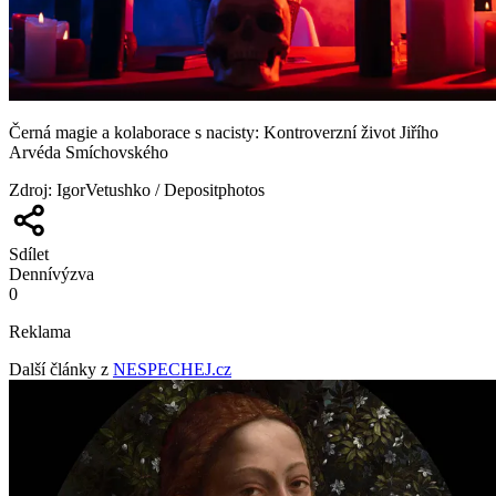
Černá magie a kolaborace s nacisty: Kontroverzní život Jiřího
Arvéda Smíchovského
Zdroj
:
IgorVetushko / Depositphotos
Sdílet
Denní
výzva
0
Reklama
Další články z
NESPECHEJ.cz