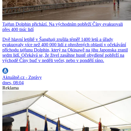
Tajfun Dolphin přichází. Na východním pobřeží Číny evakuovali
přes 400 tisíc lidí
Dvě hlavní letiště v Šanghaji zrušila téměř 1400 letů a úřady
evakuovaly více než 400 000 lidí z ohrožených oblastí v očekávání
příchodu tajfunu Dolphin, který na Okinawě na jihu Japonska zranil
sedm lidí. Očekává se, že živel zasáhne hustě obydlené pobřeží na
východě Číny buď v neděli večer, nebo v pondělí ráno.
Aktuálně.cz - Zprávy
dnes, 08:04
Reklama