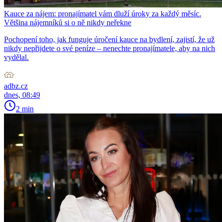
Kauce za nájem: pronajímatel vám dluží úroky za každý měsíc.
Většina nájemníků si o ně nikdy neřekne
Pochopení toho, jak funguje úročení kauce na bydlení, zajistí, že už
nikdy nepřijdete o své peníze – nenechte pronajímatele, aby na nich
vydělal.
adbz.cz
dnes, 08:49
2 min