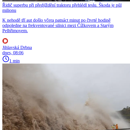
Řidič superbu při předjíždění traktoru přehlédl teslu. Škoda je půl
milionu
K nehodě tří aut došlo včera patnáct minut po čtvrté hodině
odpoledne na frekventované silnici mezi Čížkovem a Starým
Pelhřimovem.
Jihlavská Drbna
dnes, 08:06
1 min