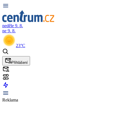
neděle 9. 8.
ne 9. 8.
23°C
Přihlášení
Reklama