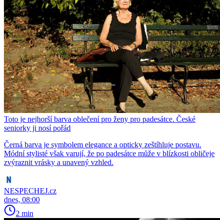
Toto je nejhorší barva oblečení pro ženy pro padesátce. České
seniorky ji nosí pořád
Černá barva je symbolem elegance a opticky zeštíhluje postavu.
Módní stylisté však varují, že po padesátce může v blízkosti obličeje
zvýraznit vrásky a unavený vzhled.
NESPECHEJ.cz
dnes, 08:00
2 min