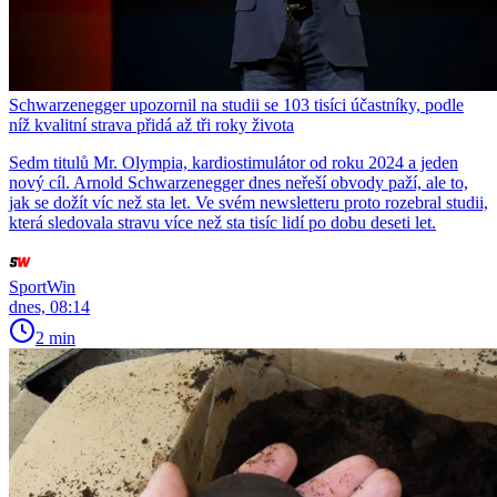
Schwarzenegger upozornil na studii se 103 tisíci účastníky, podle
níž kvalitní strava přidá až tři roky života
Sedm titulů Mr. Olympia, kardiostimulátor od roku 2024 a jeden
nový cíl. Arnold Schwarzenegger dnes neřeší obvody paží, ale to,
jak se dožít víc než sta let. Ve svém newsletteru proto rozebral studii,
která sledovala stravu více než sta tisíc lidí po dobu deseti let.
SportWin
dnes, 08:14
2 min