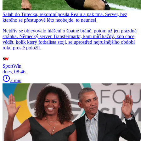
Salah do Turecka, rekordní posila Realu a pak tma. Server, bez
kterého se přestupové léto neobejde, to neunesl
Nejdřív se objevovalo hlášení o špatné bráně, potom už jen prázdná
stránka. Německý server Transfermarkt, kam míří každý, kdo chce
vědět, kolik který fotbalista stojí, se uprostřed nejrušnějšího období
roku prostě položil.
SportWin
dnes, 08:46
2 min