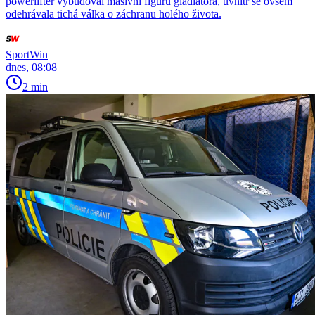
powerlifter vybudoval masivní figuru gladiátora, uvnitř se ovšem
odehrávala tichá válka o záchranu holého života.
SportWin
dnes, 08:08
2 min