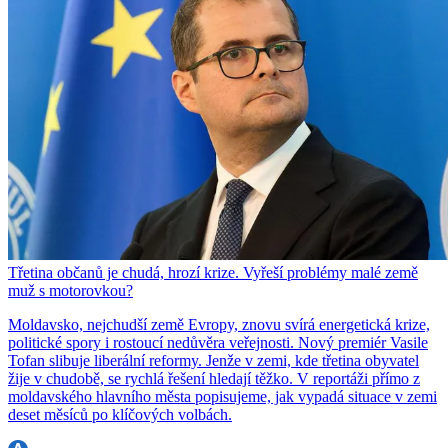
Třetina občanů je chudá, hrozí krize. Vyřeší problémy malé země
muž s motorovkou?
Moldavsko, nejchudší země Evropy, znovu svírá energetická krize,
politické spory i rostoucí nedůvěra veřejnosti. Nový premiér Vasile
Tofan slibuje liberální reformy. Jenže v zemi, kde třetina obyvatel
žije v chudobě, se rychlá řešení hledají těžko. V reportáži přímo z
moldavského hlavního města popisujeme, jak vypadá situace v zemi
deset měsíců po klíčových volbách.