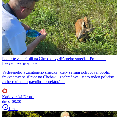
Policisté zachránili na Chebsku vyděšeného srnečka. Pobíhal u
frekventované silnice
Vyděšeného a zmateného srnečka, který se sám pohyboval poblíž
frekventované silnice na Chebsku, zachraňovali tento týden policisté
z chebského dopravního inspektorátu.
Karlovarská Drbna
dnes, 08:00
1 min