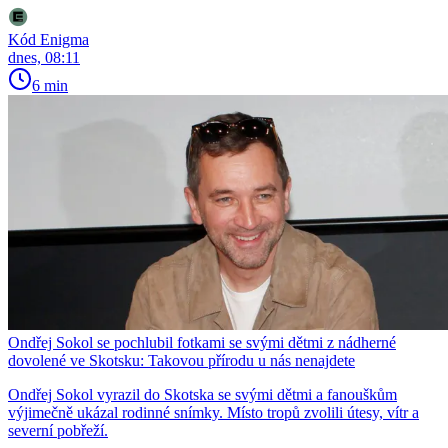
Kód Enigma
dnes, 08:11
6 min
Ondřej Sokol se pochlubil fotkami se svými dětmi z nádherné
dovolené ve Skotsku: Takovou přírodu u nás nenajdete
Ondřej Sokol vyrazil do Skotska se svými dětmi a fanouškům
výjimečně ukázal rodinné snímky. Místo tropů zvolili útesy, vítr a
severní pobřeží.