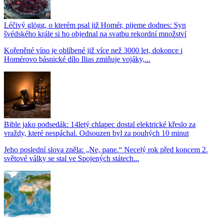
Léčivý glögg, o kterém psal již Homér, pijeme dodnes: Syn
švédského krále si ho objednal na svatbu rekordní množství
Kořeněné víno je oblíbené již více než 3000 let, dokonce i
Homérovo básnické dílo Ilias zmiňuje vojáky,...
Bible jako podsedák: 14letý chlapec dostal elektrické křeslo za
vraždy, které nespáchal. Odsouzen byl za pouhých 10 minut
Jeho poslední slova zněla: „Ne, pane.“ Necelý rok před koncem 2.
světové války se stal ve Spojených státech...