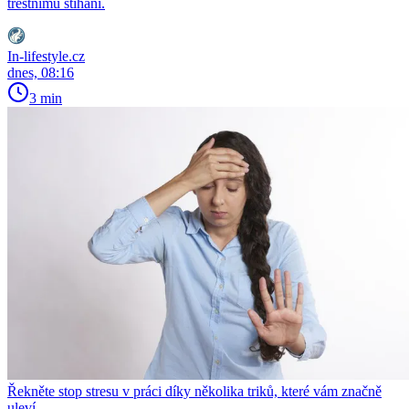
trestnímu stíhání.
In-lifestyle.cz
dnes, 08:16
3 min
Řekněte stop stresu v práci díky několika triků, které vám značně
uleví