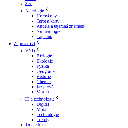
Sex
Astrologie
Horoskopy
Tarot a karty
Andělé a tajemná znamení
Numerologie
Tajemno
Zajímavosti
Věda
Biologie
Ekologie
Fyzika
Geografie
Historie
Chemie
Jazykověda
Vesmír
IT a technologie
Digital
Mobil
Technologie
Trendy
True crime