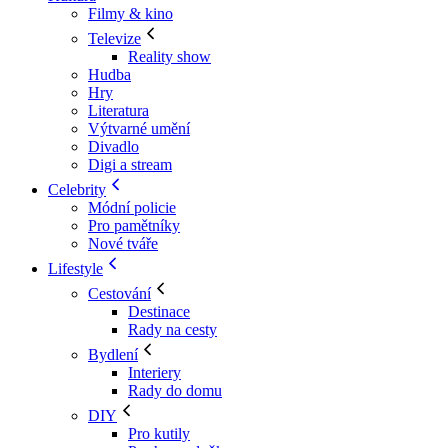
Filmy & kino
Televize
Reality show
Hudba
Hry
Literatura
Výtvarné umění
Divadlo
Digi a stream
Celebrity
Módní policie
Pro pamětníky
Nové tváře
Lifestyle
Cestování
Destinace
Rady na cesty
Bydlení
Interiery
Rady do domu
DIY
Pro kutily