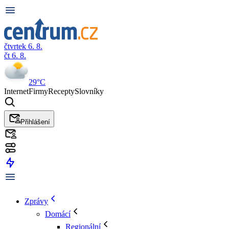
čtvrtek 6. 8.
čt 6. 8.
29°C
Internet
Firmy
Recepty
Slovníky
Přihlášení
Zprávy
Domácí
Regionální