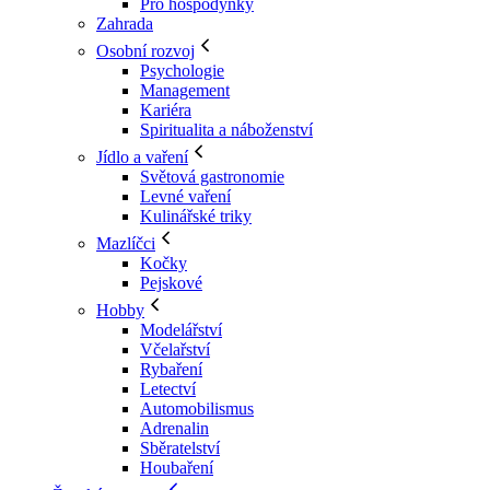
Pro hospodyňky
Zahrada
Osobní rozvoj
Psychologie
Management
Kariéra
Spiritualita a náboženství
Jídlo a vaření
Světová gastronomie
Levné vaření
Kulinářské triky
Mazlíčci
Kočky
Pejskové
Hobby
Modelářství
Včelařství
Rybaření
Letectví
Automobilismus
Adrenalin
Sběratelství
Houbaření