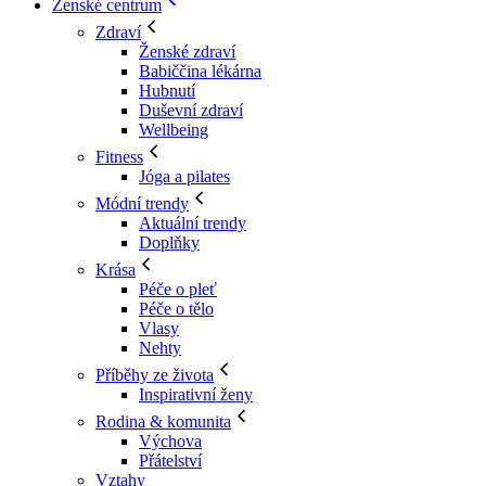
Ženské centrum
Zdraví
Ženské zdraví
Babiččina lékárna
Hubnutí
Duševní zdraví
Wellbeing
Fitness
Jóga a pilates
Módní trendy
Aktuální trendy
Doplňky
Krása
Péče o pleť
Péče o tělo
Vlasy
Nehty
Příběhy ze života
Inspirativní ženy
Rodina & komunita
Výchova
Přátelství
Vztahy