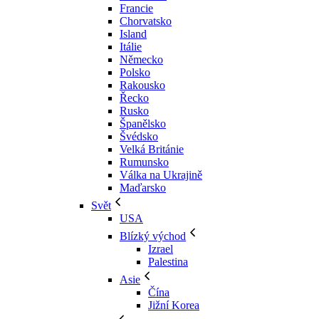
Francie
Chorvatsko
Island
Itálie
Německo
Polsko
Rakousko
Řecko
Rusko
Španělsko
Švédsko
Velká Británie
Rumunsko
Válka na Ukrajině
Maďarsko
Svět
USA
Blízký východ
Izrael
Palestina
Asie
Čína
Jižní Korea