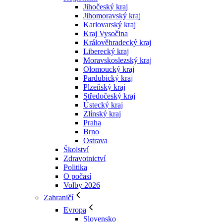
Jihočeský kraj
Jihomoravský kraj
Karlovarský kraj
Kraj Vysočina
Králověhradecký kraj
Liberecký kraj
Moravskoslezský kraj
Olomoucký kraj
Pardubický kraj
Plzeňský kraj
Středočeský kraj
Ústecký kraj
Zlínský kraj
Praha
Brno
Ostrava
Školství
Zdravotnictví
Politika
O počasí
Volby 2026
Zahraničí
Evropa
Slovensko