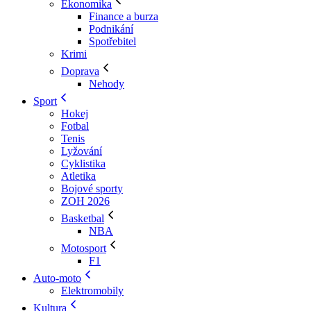
Ekonomika
Finance a burza
Podnikání
Spotřebitel
Krimi
Doprava
Nehody
Sport
Hokej
Fotbal
Tenis
Lyžování
Cyklistika
Atletika
Bojové sporty
ZOH 2026
Basketbal
NBA
Motosport
F1
Auto-moto
Elektromobily
Kultura