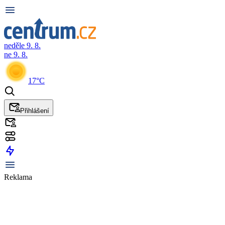
neděle 9. 8.
ne 9. 8.
17°C
Přihlášení
Reklama