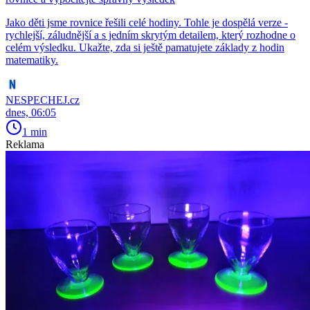
Jako děti jsme rovnice řešili celé hodiny. Tohle je dospělá verze -
rychlejší, záludnější a s jedním skrytým detailem, který rozhodne o
celém výsledku. Ukažte, zda si ještě pamatujete základy z hodin
matematiky.
NESPECHEJ.cz
dnes, 06:05
1 min
Reklama