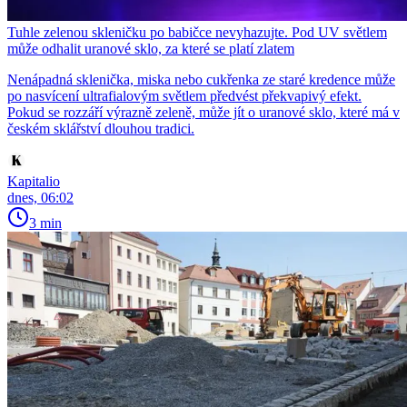
Tuhle zelenou skleničku po babičce nevyhazujte. Pod UV světlem
může odhalit uranové sklo, za které se platí zlatem
Nenápadná sklenička, miska nebo cukřenka ze staré kredence může
po nasvícení ultrafialovým světlem předvést překvapivý efekt.
Pokud se rozzáří výrazně zeleně, může jít o uranové sklo, které má v
českém sklářství dlouhou tradici.
Kapitalio
dnes, 06:02
3 min