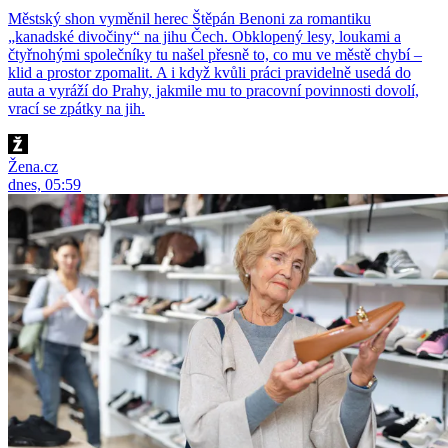
Městský shon vyměnil herec Štěpán Benoni za romantiku
„kanadské divočiny“ na jihu Čech. Obklopený lesy, loukami a
čtyřnohými společníky tu našel přesně to, co mu ve městě chybí –
klid a prostor zpomalit. A i když kvůli práci pravidelně usedá do
auta a vyráží do Prahy, jakmile mu to pracovní povinnosti dovolí,
vrací se zpátky na jih.
Žena.cz
dnes, 05:59