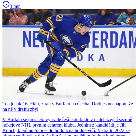
3 min
Ten je jak Ovečkin, zírali v Buffalu na Čecha. Dodnes nechápou, že
na ně v draftu zbyl
V Buffalu se přes léto vytrvale řeší, kdo bude v nadcházející sezoně
hokejové NHL prvním centrem klubu. Jedním z kandidátů je Jiří
Kulich, kterému Sabres do budoucna hodně věří. V draftu 2022 se
přitom smiřovali s tím, že jim českou naději vyfoukne konkurence.