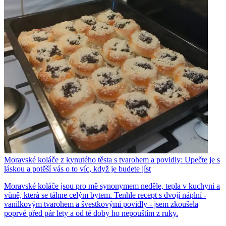
Moravské koláče z kynutého těsta s tvarohem a povidly: Upečte je s
láskou a potěší vás o to víc, když je budete jíst
Moravské koláče jsou pro mě synonymem neděle, tepla v kuchyni a
vůně, která se táhne celým bytem. Tenhle recept s dvojí náplní -
vanilkovým tvarohem a švestkovými povidly - jsem zkoušela
poprvé před pár lety a od té doby ho nepouštím z ruky.