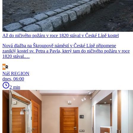
Až do ničivého požáru v roce 1820 stával v České Lípě kostel
Nová dlažba na Škroupově náměstí v České Lípě připomene
zaniklý kostel sv. Petra a Pavla, který tam do ničivého požáru v roce
1820 stával.…
Náš REGION
dnes, 06:00
2 min