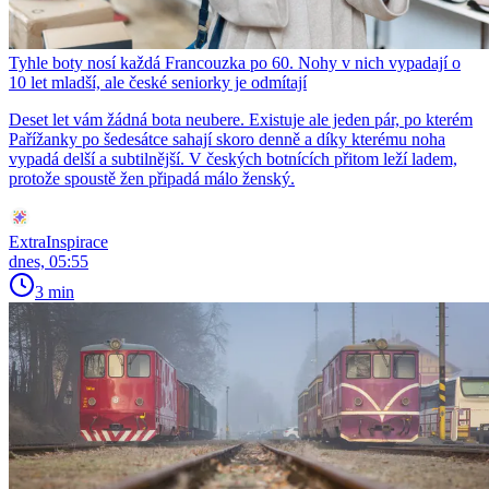
Tyhle boty nosí každá Francouzka po 60. Nohy v nich vypadají o
10 let mladší, ale české seniorky je odmítají
Deset let vám žádná bota neubere. Existuje ale jeden pár, po kterém
Pařížanky po šedesátce sahají skoro denně a díky kterému noha
vypadá delší a subtilnější. V českých botnících přitom leží ladem,
protože spoustě žen připadá málo ženský.
ExtraInspirace
dnes, 05:55
3 min