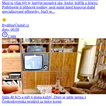
Musí to však být ty, kterým prospívá síra, fosfor, hořčík a železo.
Potřebujete-li přihnojit rostliny, není nutné hned kupovat drahé
specializované přípravky. Stačí se...
BydlímeÚtulně.cz
dnes, 06:09
2 min
Stála 40 Kčs a měl ji doma každý. Dnes se tahle lampa z
Československa prodává za tisíce korun