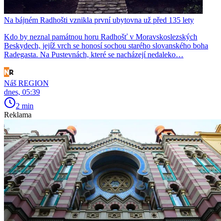
Na bájném Radhošti vznikla první ubytovna už před 135 lety
Kdo by neznal památnou horu Radhošť v Moravskoslezských
Beskydech, jejíž vrch se honosí sochou starého slovanského boha
Radegasta. Na Pustevnách, které se nacházejí nedaleko…
Náš REGION
dnes, 05:39
2 min
Reklama