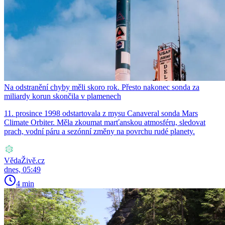
Na odstranění chyby měli skoro rok. Přesto nakonec sonda za
miliardy korun skončila v plamenech
11. prosince 1998 odstartovala z mysu Canaveral sonda Mars
Climate Orbiter. Měla zkoumat marťanskou atmosféru, sledovat
prach, vodní páru a sezónní změny na povrchu rudé planety.
VědaŽivě.cz
dnes, 05:49
4 min