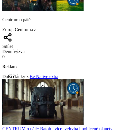
Centrum o páté
Zdroj
:
Centrum.cz
Sdílet
Denní
výzva
0
Reklama
Další články z
Be Native extra
CENTRUM o páté: Batoh, lvice, velryba i pohlcené planety.