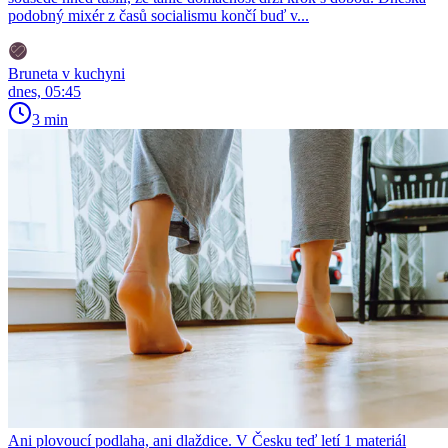
podobný mixér z časů socialismu končí buď v...
Bruneta v kuchyni
dnes, 05:45
3 min
Ani plovoucí podlaha, ani dlaždice. V Česku teď letí 1 materiál