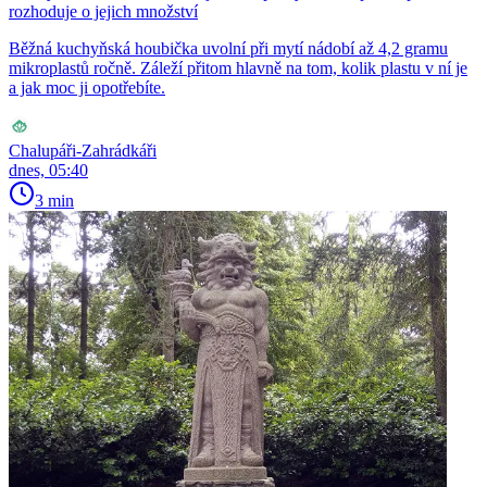
rozhoduje o jejich množství
Běžná kuchyňská houbička uvolní při mytí nádobí až 4,2 gramu
mikroplastů ročně. Záleží přitom hlavně na tom, kolik plastu v ní je
a jak moc ji opotřebíte.
Chalupáři-Zahrádkáři
dnes, 05:40
3 min