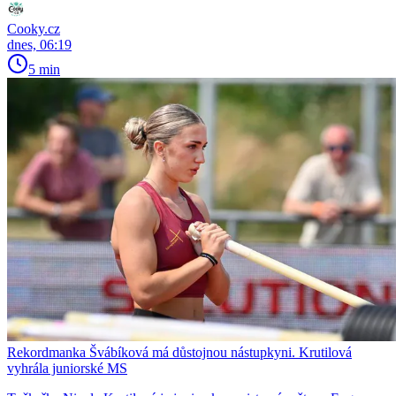
Cooky.cz
dnes, 06:19
5 min
Rekordmanka Švábíková má důstojnou nástupkyni. Krutilová
vyhrála juniorské MS