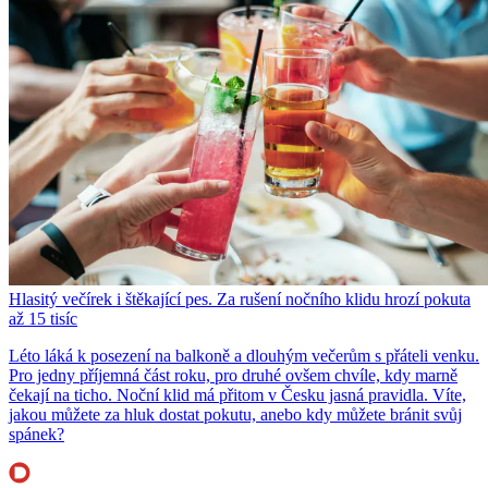
Hlasitý večírek i štěkající pes. Za rušení nočního klidu hrozí pokuta
až 15 tisíc
Léto láká k posezení na balkoně a dlouhým večerům s přáteli venku.
Pro jedny příjemná část roku, pro druhé ovšem chvíle, kdy marně
čekají na ticho. Noční klid má přitom v Česku jasná pravidla. Víte,
jakou můžete za hluk dostat pokutu, anebo kdy můžete bránit svůj
spánek?