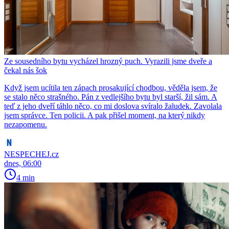
Ze sousedního bytu vycházel hrozný puch. Vyrazili jsme dveře a
čekal nás šok
Když jsem ucítila ten zápach prosakující chodbou, věděla jsem, že
se stalo něco strašného. Pán z vedlejšího bytu byl starší, žil sám. A
teď z jeho dveří táhlo něco, co mi doslova svíralo žaludek. Zavolala
jsem správce. Ten policii. A pak přišel moment, na který nikdy
nezapomenu.
NESPECHEJ.cz
dnes, 06:00
4 min