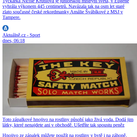
Tyčkařka Nicole Krutilová je juniorskou mistryní světa, v Eugene
vyhrála výkonem 445 centimetrů. Navázala tak na osm let staré
zlato současné české rekordmanky Amálie Švábíkové z MSJ v
Tampere.
Aktuálně.cz - Sport
dnes, 06:18
Toto zápalkové hnojivo na rostliny působí jako živá voda. Dodá jim
látky, které nenajdete ani v obchodě. Ušetříte tak spoustu peněz
Hnojivo ze zápalek můžete použít na rostliny v bytě i na záhoně.