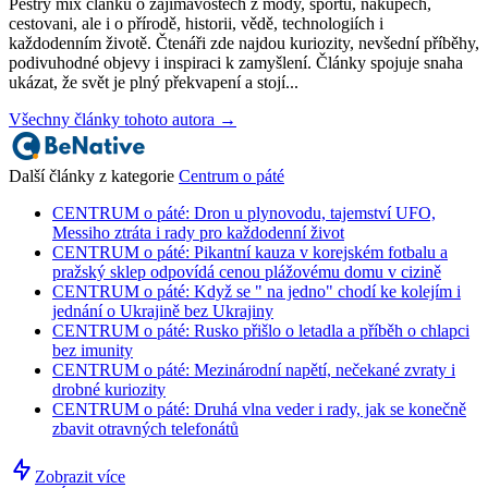
Pestrý mix článků o zajimavostech z mody, sportu, nakupech,
cestovani, ale i o přírodě, historii, vědě, technologiích i
každodenním životě. Čtenáři zde najdou kuriozity, nevšední příběhy,
podivuhodné objevy i inspiraci k zamyšlení. Články spojuje snaha
ukázat, že svět je plný překvapení a stojí...
Všechny články tohoto autora →
Další články z kategorie
Centrum o páté
CENTRUM o páté: Dron u plynovodu, tajemství UFO,
Messiho ztráta i rady pro každodenní život
CENTRUM o páté: Pikantní kauza v korejském fotbalu a
pražský sklep odpovídá cenou plážovému domu v cizině
CENTRUM o páté: Když se " na jedno" chodí ke kolejím i
jednání o Ukrajině bez Ukrajiny
CENTRUM o páté: Rusko přišlo o letadla a příběh o chlapci
bez imunity
CENTRUM o páté: Mezinárodní napětí, nečekané zvraty i
drobné kuriozity
CENTRUM o páté: Druhá vlna veder i rady, jak se konečně
zbavit otravných telefonátů
Zobrazit více