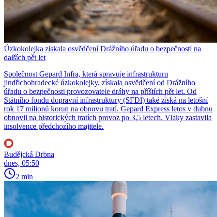
Úzkokolejka získala osvědčení Drážního úřadu o bezpečnosti na
dalších pět let
Společnost Gepard Infra, která spravuje infrastrukturu
jindřichohradecké úzkokolejky, získala osvědčení od Drážního
úřadu o bezpečnosti provozovatele dráhy na příštích pět let. Od
Státního fondu dopravní infrastruktury (SFDI) také získá na letošní
rok 17 milionů korun na obnovu tratí. Gepard Express letos v dubnu
obnovil na historických tratích provoz po 3,5 letech. Vlaky zastavila
insolvence předchozího majitele.
Budějcká Drbna
dnes, 05:50
2 min