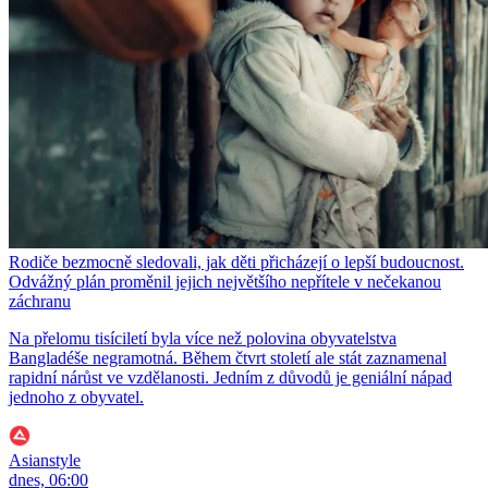
Rodiče bezmocně sledovali, jak děti přicházejí o lepší budoucnost.
Odvážný plán proměnil jejich největšího nepřítele v nečekanou
záchranu
Na přelomu tisíciletí byla více než polovina obyvatelstva
Bangladéše negramotná. Během čtvrt století ale stát zaznamenal
rapidní nárůst ve vzdělanosti. Jedním z důvodů je geniální nápad
jednoho z obyvatel.
Asianstyle
dnes, 06:00