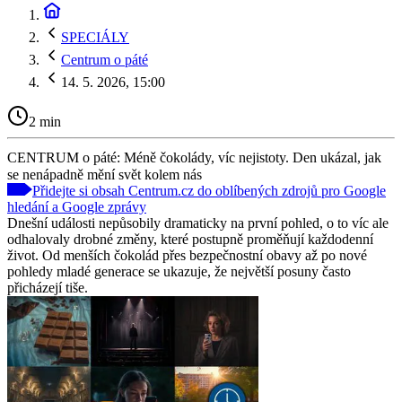
SPECIÁLY
Centrum o páté
14. 5. 2026, 15:00
2 min
CENTRUM o páté: Méně čokolády, víc nejistoty. Den ukázal, jak
se nenápadně mění svět kolem nás
Přidejte si obsah Centrum.cz do oblíbených zdrojů pro Google
hledání a Google zprávy
Dnešní události nepůsobily dramaticky na první pohled, o to víc ale
odhalovaly drobné změny, které postupně proměňují každodenní
život. Od menších čokolád přes bezpečnostní obavy až po nové
pohledy mladé generace se ukazuje, že největší posuny často
přicházejí tiše.