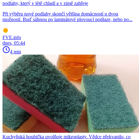
podlahy, který v létě chladí a v zimě zahřeje
Při výběru nové podlahy skončí většina domácností u dvou
možností. Buď sáhnou po laminátové plovoucí podlaze, nebo po...
FVE.info
dnes, 05:44
4 min
Kuchyňská houbička uvolňuje mikroplasty. Vědce překvapilo, co