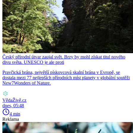
Český přírodní útvar zaujal svět. Brzy by mohl získat titul nového
divu světa. UNESCO je ale proti
Pravčická brána, největší pískovcová skalní brána v Evropě, se
dostala mezi 77 nejlepších přírodních míst planety v globální soutěži
New7Wonders of Nature.
VědaŽivě.cz
dnes, 05:48
4 min
Reklama