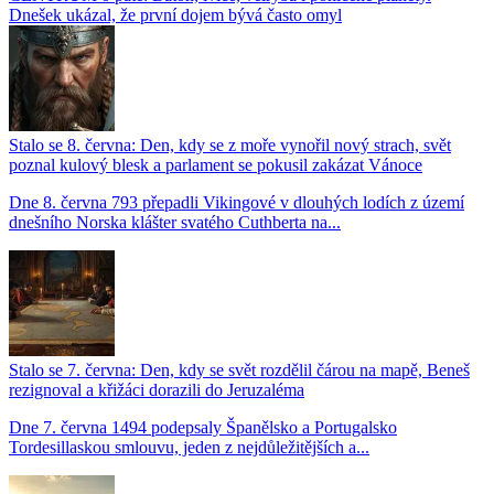
Dnešek ukázal, že první dojem bývá často omyl
Stalo se 8. června: Den, kdy se z moře vynořil nový strach, svět
poznal kulový blesk a parlament se pokusil zakázat Vánoce
Dne 8. června 793 přepadli Vikingové v dlouhých lodích z území
dnešního Norska klášter svatého Cuthberta na...
Stalo se 7. června: Den, kdy se svět rozdělil čárou na mapě, Beneš
rezignoval a křižáci dorazili do Jeruzaléma
Dne 7. června 1494 podepsaly Španělsko a Portugalsko
Tordesillaskou smlouvu, jeden z nejdůležitějších a...