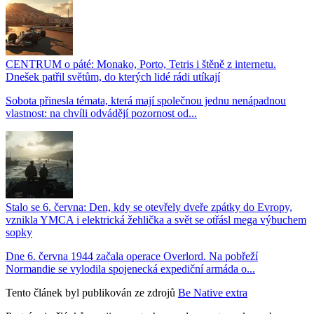
CENTRUM o páté: Monako, Porto, Tetris i štěně z internetu.
Dnešek patřil světům, do kterých lidé rádi utíkají
Sobota přinesla témata, která mají společnou jednu nenápadnou
vlastnost: na chvíli odvádějí pozornost od...
Stalo se 6. června: Den, kdy se otevřely dveře zpátky do Evropy,
vznikla YMCA i elektrická žehlička a svět se otřásl mega výbuchem
sopky
Dne 6. června 1944 začala operace Overlord. Na pobřeží
Normandie se vylodila spojenecká expediční armáda o...
Tento článek byl publikován ze zdrojů
Be Native extra