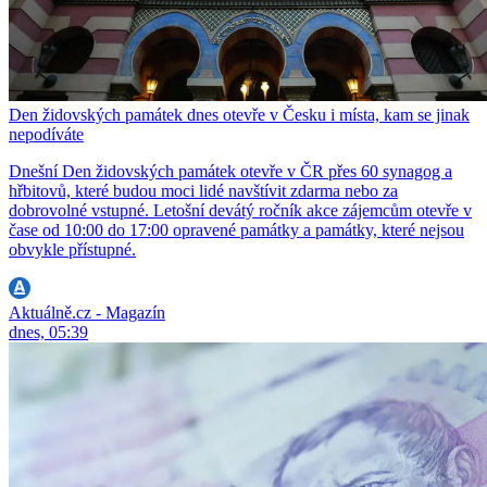
Den židovských památek dnes otevře v Česku i místa, kam se jinak
nepodíváte
Dnešní Den židovských památek otevře v ČR přes 60 synagog a
hřbitovů, které budou moci lidé navštívit zdarma nebo za
dobrovolné vstupné. Letošní devátý ročník akce zájemcům otevře v
čase od 10:00 do 17:00 opravené památky a památky, které nejsou
obvykle přístupné.
Aktuálně.cz - Magazín
dnes, 05:39