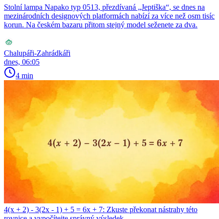
Stolní lampa Napako typ 0513, přezdívaná „Jeptiška“, se dnes na
mezinárodních designových platformách nabízí za více než osm tisíc
korun. Na českém bazaru přitom stejný model seženete za dva.
Chalupáři-Zahrádkáři
dnes, 06:05
4 min
4(x + 2) - 3(2x - 1) + 5 = 6x + 7: Zkuste překonat nástrahy této
rovnice a vypočítejte správný výsledek