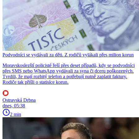
Podvodníci se vydávali za děti. Z rodičů vylákali přes milion korun
Moravskoslezští policisté řeší přes deset případů, kdy se podvodníci
přes SMS nebo WhatsApp vydávali za syna či dceru poškozených.
Tvrdili, že mají rozbitý telefon a potřebují nutně zaplatit faktury.
Rodiče tak přišli o statisíce korun.
Ostravská Drbna
dnes, 05:38
2 min