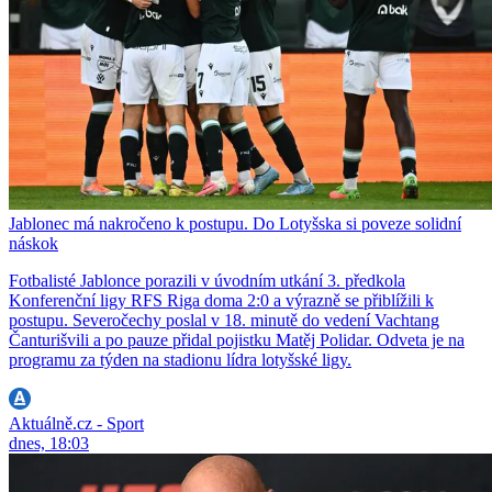
Jablonec má nakročeno k postupu. Do Lotyšska si poveze solidní
náskok
Fotbalisté Jablonce porazili v úvodním utkání 3. předkola
Konferenční ligy RFS Riga doma 2:0 a výrazně se přiblížili k
postupu. Severočechy poslal v 18. minutě do vedení Vachtang
Čanturišvili a po pauze přidal pojistku Matěj Polidar. Odveta je na
programu za týden na stadionu lídra lotyšské ligy.
Aktuálně.cz - Sport
dnes, 18:03