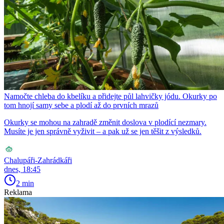
Namočte chleba do kbelíku a přidejte půl lahvičky jódu. Okurky po
tom hnojí samy sebe a plodí až do prvních mrazů
Okurky se mohou na zahradě změnit doslova v plodící nezmary.
Musíte je jen správně vyživit – a pak už se jen těšit z výsledků.
Chalupáři-Zahrádkáři
dnes, 18:45
2 min
Reklama