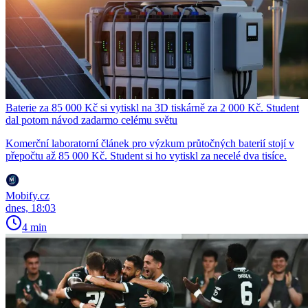
Baterie za 85 000 Kč si vytiskl na 3D tiskárně za 2 000 Kč. Student
dal potom návod zadarmo celému světu
Komerční laboratorní článek pro výzkum průtočných baterií stojí v
přepočtu až 85 000 Kč. Student si ho vytiskl za necelé dva tisíce.
Mobify.cz
dnes, 18:03
4 min