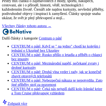
Pestrý mix článků o zajimavostech z mody, sportu, nakupech,
cestovani, ale i o přírodě, historii, vědě, technologiích i
každodenním životě. Čtenáři zde najdou kuriozity, nevšední příběhy,
podivuhodné objevy i inspiraci k zamyšlení. Články spojuje snaha
ukázat, že svět je plný překvapení a stojí...
Všechny články tohoto autora →
Další články z kategorie
Centrum o páté
CENTRUM o páté: Když se " na jedno" chodí ke kolejím i
jednání o Ukrajině bez Ukrajiny
CENTRUM o páté: Rusko přišlo o letadla a příběh o chlapci
bez imunity
CENTRUM o páté: Mezinárodní napětí, nečekané zvraty i
drobné kuriozity
CENTRUM o páté: Druhá vlna veder i rady, jak se konečně
zbavit otravných telefonátů
CENTRUM o páté: Nebezpečná nákaza se nepotvrdila. Zato
jiné příběhy stojí za pozornost
CENTRUM o páté: Čeká nás nejspíš další kolo íránské krize
a Tom Cruise překvapuje vzhledem
Zobrazit více