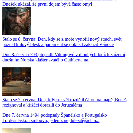
Dnešek ukázal, že první dojem bývá často omyl
Stalo se 8. června: Den, kdy se z moře vynořil nový strach, svět
poznal kulový blesk a parlament se pokusil zakázat Vánoce
Dne 8. června 793 přepadli Vikingové v dlouhých lodích z území
dnešního Norska klášter svatého Cuthberta na...
Stalo se 7. června: Den, kdy se svět rozdělil čárou na mapě, Beneš
rezignoval a křižáci dorazili do Jeruzaléma
Dne 7. června 1494 podepsaly Španělsko a Portugalsko
Tordesillaskou smlouvu, jeden z nejdůležitějších a...