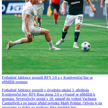
Fotbalisté Jablonce porazili RFS 2:0 a v Konferenční lize se
přiblížili postupu
Fotbalisté Jablonce porazili v úvodním utkání 3. předkola
Konferenční ligy RFS Riga doma 2:0 a výrazně se přiblížili k
postupu. Severočechy poslal v 18. minutě do vedení Vachtang
Čanturišvili a po pauze přidal pojistku Matěj Polidar. Odveta je na
programu za týden na stadionu lídra lotyšské ligy.