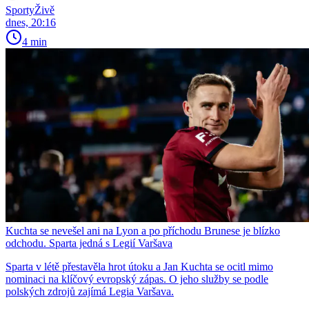
SportyŽivě
dnes, 20:16
4 min
Kuchta se nevešel ani na Lyon a po příchodu Brunese je blízko
odchodu. Sparta jedná s Legií Varšava
Sparta v létě přestavěla hrot útoku a Jan Kuchta se ocitl mimo
nominaci na klíčový evropský zápas. O jeho služby se podle
polských zdrojů zajímá Legia Varšava.