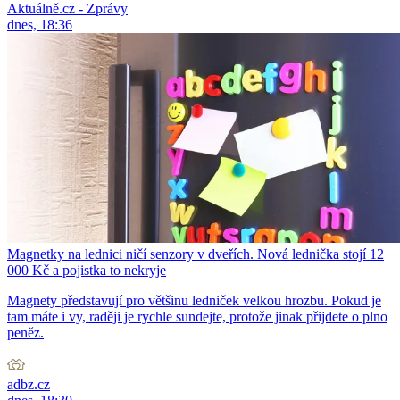
Aktuálně.cz - Zprávy
dnes, 18:36
Magnetky na lednici ničí senzory v dveřích. Nová lednička stojí 12
000 Kč a pojistka to nekryje
Magnety představují pro většinu ledniček velkou hrozbu. Pokud je
tam máte i vy, raději je rychle sundejte, protože jinak přijdete o plno
peněz.
adbz.cz