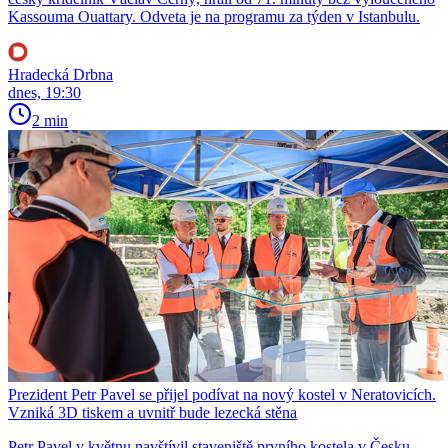
Kassouma Ouattary. Odveta je na programu za týden v Istanbulu.
Hradecká Drbna
dnes, 19:30
2 min
Prezident Petr Pavel se přijel podívat na nový kostel v Neratovicích.
Vzniká 3D tiskem a uvnitř bude lezecká stěna
Petr Pavel v květnu navštívil staveniště prvního kostela v Česku,