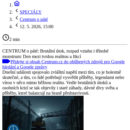
SPECIÁLY
Centrum o páté
12. 5. 2026, 15:00
2 min
CENTRUM o páté: Brutální útok, rozpad vztahu i třínohé
monstrum: Den mezi tvrdou realitou a fikcí
Přidejte si obsah Centrum.cz do oblíbených zdrojů pro Google
hledání a Google zprávy
Dnešní události spojovalo zvláštní napětí mezi tím, co je bolestně
skutečné, a tím, co lidé potřebují vysvětlit příběhy, legendami nebo
vírou v něco mimo běžnou realitu. Vedle brutálních útoků a
osobních krizí se tak objevily i staré záhady, dávné divy světa a
příběhy, které balancují na hraně představivosti.