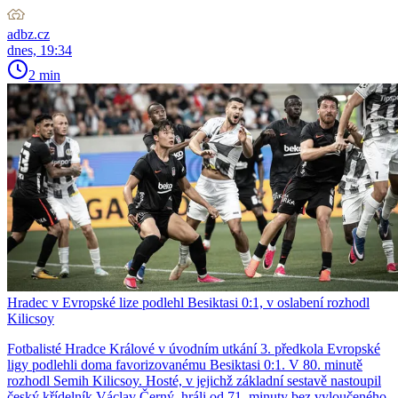
adbz.cz
dnes, 19:34
2 min
Hradec v Evropské lize podlehl Besiktasi 0:1, v oslabení rozhodl
Kilicsoy
Fotbalisté Hradce Králové v úvodním utkání 3. předkola Evropské
ligy podlehli doma favorizovanému Besiktasi 0:1. V 80. minutě
rozhodl Semih Kilicsoy. Hosté, v jejichž základní sestavě nastoupil
český křídelník Václav Černý, hráli od 71. minuty bez vyloučeného