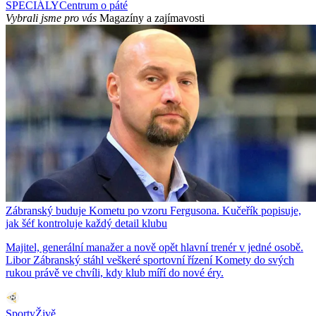
SPECIÁLY
Centrum o páté
Vybrali jsme pro vás
Magazíny a zajímavosti
Zábranský buduje Kometu po vzoru Fergusona. Kučeřík popisuje,
jak šéf kontroluje každý detail klubu
Majitel, generální manažer a nově opět hlavní trenér v jedné osobě.
Libor Zábranský stáhl veškeré sportovní řízení Komety do svých
rukou právě ve chvíli, kdy klub míří do nové éry.
SportyŽivě