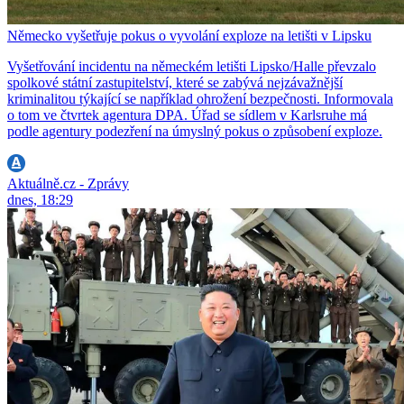
Německo vyšetřuje pokus o vyvolání exploze na letišti v Lipsku
Vyšetřování incidentu na německém letišti Lipsko/Halle převzalo
spolkové státní zastupitelství, které se zabývá nejzávažnější
kriminalitou týkající se například ohrožení bezpečnosti. Informovala
o tom ve čtvrtek agentura DPA. Úřad se sídlem v Karlsruhe má
podle agentury podezření na úmyslný pokus o způsobení exploze.
Aktuálně.cz - Zprávy
dnes, 18:29