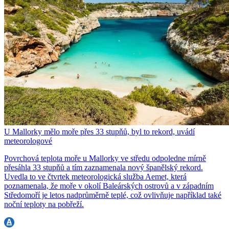
U Mallorky mělo moře přes 33 stupňů, byl to rekord, uvádí
meteorologové
Povrchová teplota moře u Mallorky ve středu odpoledne mírně
přesáhla 33 stupňů a tím zaznamenala nový španělský rekord.
Uvedla to ve čtvrtek meteorologická služba Aemet, která
poznamenala, že moře v okolí Baleárských ostrovů a v západním
Středomoří je letos nadprůměrně teplé, což ovlivňuje například také
noční teploty na pobřeží.