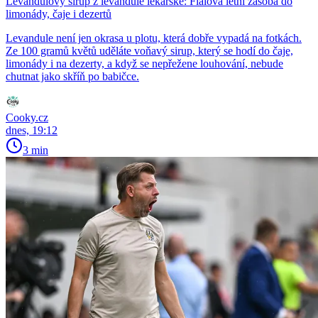
Levandulový sirup z levandule lékařské: Fialová letní zásoba do
limonády, čaje i dezertů
Levandule není jen okrasa u plotu, která dobře vypadá na fotkách.
Ze 100 gramů květů uděláte voňavý sirup, který se hodí do čaje,
limonády i na dezerty, a když se nepřežene louhování, nebude
chutnat jako skříň po babičce.
Cooky.cz
dnes, 19:12
3 min