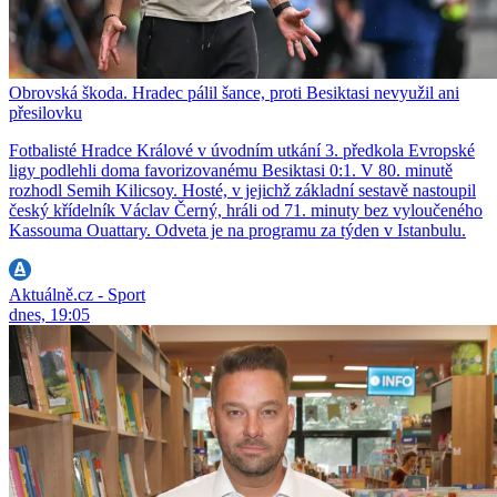
Obrovská škoda. Hradec pálil šance, proti Besiktasi nevyužil ani
přesilovku
Fotbalisté Hradce Králové v úvodním utkání 3. předkola Evropské
ligy podlehli doma favorizovanému Besiktasi 0:1. V 80. minutě
rozhodl Semih Kilicsoy. Hosté, v jejichž základní sestavě nastoupil
český křídelník Václav Černý, hráli od 71. minuty bez vyloučeného
Kassouma Ouattary. Odveta je na programu za týden v Istanbulu.
Aktuálně.cz - Sport
dnes, 19:05