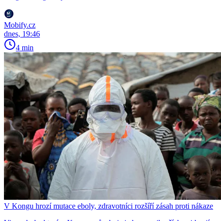
Mobify.cz
dnes, 19:46
4 min
V Kongu hrozí mutace eboly, zdravotníci rozšíří zásah proti nákaze