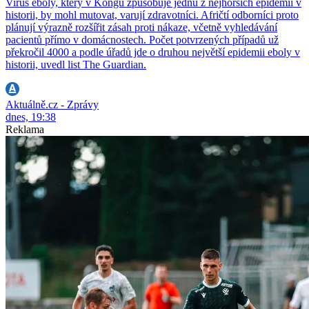
Virus eboly, který v Kongu způsobuje jednu z nejhorších epidemií v
historii, by mohl mutovat, varují zdravotníci. Afričtí odborníci proto
plánují výrazně rozšířit zásah proti nákaze, včetně vyhledávání
pacientů přímo v domácnostech. Počet potvrzených případů už
překročil 4000 a podle úřadů jde o druhou největší epidemii eboly v
historii, uvedl list The Guardian.
Aktuálně.cz - Zprávy
dnes, 19:38
Reklama