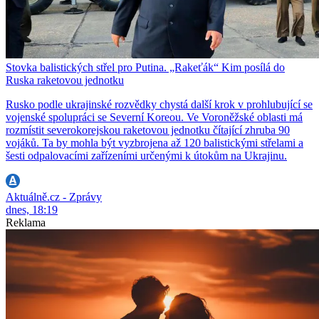
Stovka balistických střel pro Putina. „Rakeťák“ Kim posílá do
Ruska raketovou jednotku
Rusko podle ukrajinské rozvědky chystá další krok v prohlubující se
vojenské spolupráci se Severní Koreou. Ve Voroněžské oblasti má
rozmístit severokorejskou raketovou jednotku čítající zhruba 90
vojáků. Ta by mohla být vyzbrojena až 120 balistickými střelami a
šesti odpalovacími zařízeními určenými k útokům na Ukrajinu.
Aktuálně.cz - Zprávy
dnes, 18:19
Reklama