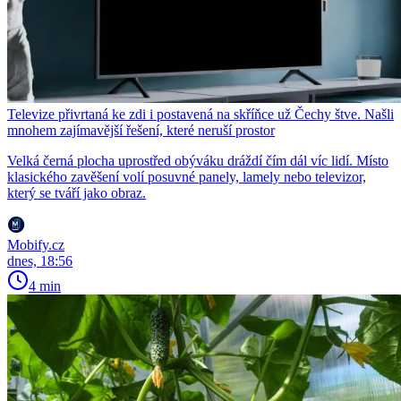
Televize přivrtaná ke zdi i postavená na skříňce už Čechy štve. Našli
mnohem zajímavější řešení, které neruší prostor
Velká černá plocha uprostřed obýváku dráždí čím dál víc lidí. Místo
klasického zavěšení volí posuvné panely, lamely nebo televizor,
který se tváří jako obraz.
Mobify.cz
dnes, 18:56
4 min