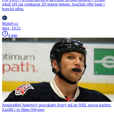
jehož věž má vzniknout 3D tiskem betonu. Součástí věže bude i
lezecká stěna.
Mobify.cz
dnes, 19:22
4 min
Nenáviděný hokejový provokatér Avery má po NHL novou kariéru.
Zazářil i ve filmu Odyssea