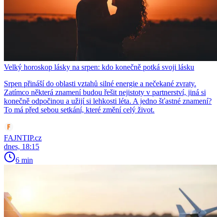
Velký horoskop lásky na srpen: kdo konečně potká svoji lásku
Srpen přináší do oblasti vztahů silné energie a nečekané zvraty.
Zatímco některá znamení budou řešit nejistoty v partnerství, jiná si
konečně odpočinou a užijí si lehkosti léta. A jedno šťastné znamení?
To má před sebou setkání, které změní celý život.
FAJNTIP.cz
dnes, 18:15
6 min