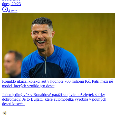
dnes, 20:23
4 min
Ronaldo ukázal kolekci aut v hodnotě 700 milionů Kč. Patří mezi ně
model, kterých vzniklo jen deset
Jeden jediný vůz v Ronaldově garáži stojí víc než zbytek sbírky
dohromady. Je to Bugatti, které automobilka vyrobila v pouhých
deseti kusech.