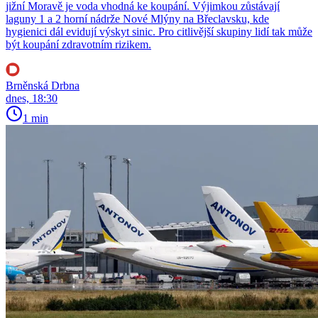
jižní Moravě je voda vhodná ke koupání. Výjimkou zůstávají
laguny 1 a 2 horní nádrže Nové Mlýny na Břeclavsku, kde
hygienici dál evidují výskyt sinic. Pro citlivější skupiny lidí tak může
být koupání zdravotním rizikem.
Brněnská Drbna
dnes, 18:30
1 min