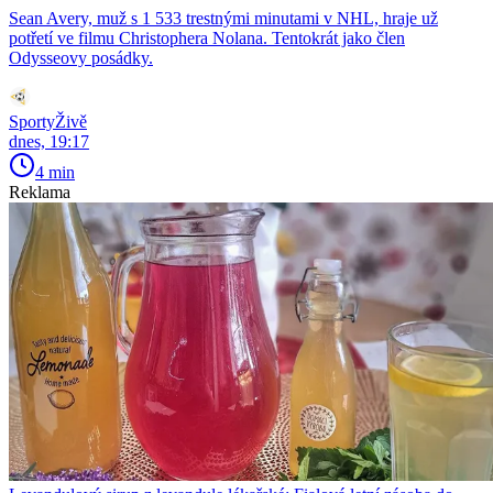
Sean Avery, muž s 1 533 trestnými minutami v NHL, hraje už
potřetí ve filmu Christophera Nolana. Tentokrát jako člen
Odysseovy posádky.
SportyŽivě
dnes, 19:17
4 min
Reklama