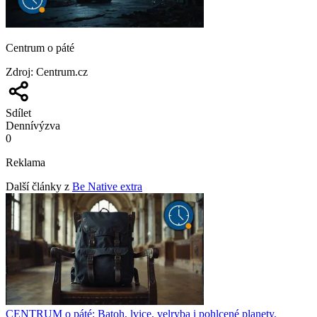
Centrum o páté
Zdroj
:
Centrum.cz
Sdílet
Denní
výzva
0
Reklama
Další články z
Be Native extra
CENTRUM o páté: Batoh, lvice, velryba i pohlcené planety.