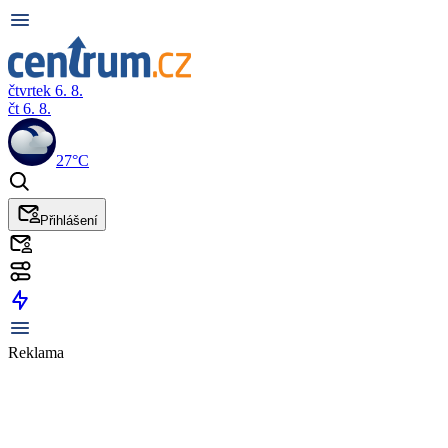
čtvrtek 6. 8.
čt 6. 8.
27°C
Přihlášení
Reklama