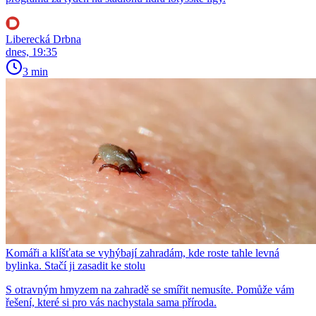
Liberecká Drbna
dnes, 19:35
3 min
Komáři a klíšťata se vyhýbají zahradám, kde roste tahle levná
bylinka. Stačí ji zasadit ke stolu
S otravným hmyzem na zahradě se smířit nemusíte. Pomůže vám
řešení, které si pro vás nachystala sama příroda.