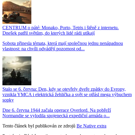
CENTRUM o páté: Monako, Porto, Tetris i štěně z internetu.
Dnešek patřil světům, do kterých lidé rádi utíkají
Sobota přinesla témata, která mají společnou jednu nenápadnou
vlastnost: na chvíli odvádějí pozornost od...
Stalo se 6. června: Den, kdy se otevřely dveře zpátky do Evropy,
vznikla YMCA i elektrická žehlička a svět se otřásl mega výbuchem
sopky
Dne 6. června 1944 začala operace Overlord. Na pobřeží
Normandie se vylodila spojenecká expediční armáda o...
Tento článek byl publikován ze zdrojů
Be Native extra