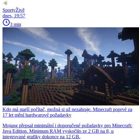
SportyŽivě
dnes, 19:57
3 min
Kdo má starší počítač, možná si už nezahraje. Minecraft poprvé za
17 let mění hardwarové požadavky
Mojang přepsal minimální i doporučené požadavky pro Minecraft:
Java Edition. Minimum RAM vyskočilo ze 2 GB na 8, u
integrované grafiky dokonce na 12 GB.