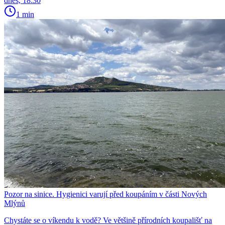
dnes, 18:30
1 min
Pozor na sinice. Hygienici varují před koupáním v části Nových
Mlýnů
Chystáte se o víkendu k vodě? Ve většině přírodních koupališť na