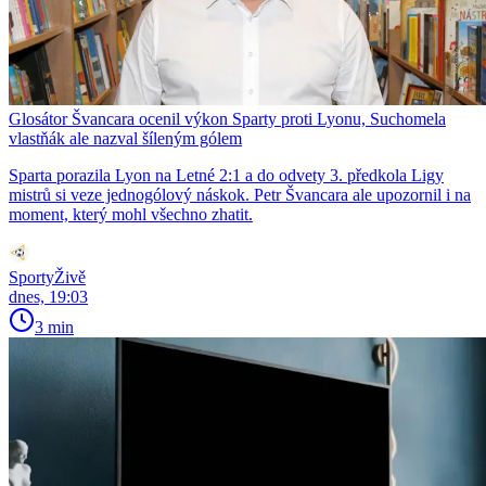
Glosátor Švancara ocenil výkon Sparty proti Lyonu, Suchomela
vlastňák ale nazval šíleným gólem
Sparta porazila Lyon na Letné 2:1 a do odvety 3. předkola Ligy
mistrů si veze jednogólový náskok. Petr Švancara ale upozornil i na
moment, který mohl všechno zhatit.
SportyŽivě
dnes, 19:03
3 min