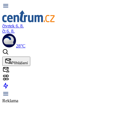
čtvrtek 6. 8.
čt 6. 8.
28°C
Přihlášení
Reklama