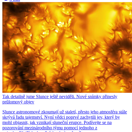
Tak detailně jsme Slunce ještě neviděli. Nové snímky přinesly
průlomový objev
Slunce astronomové zkoumají už staletí, přesto jeho atmosféra stále
skrývá řadu tajemství. Nyní vědci poprvé zachytili jev, který by
mohl objasnit, jak vznikají sluneční erupce. Podívejte se na
pozorování mezinárodního týmu pomocí jednoho z