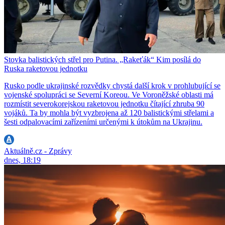
Stovka balistických střel pro Putina. „Rakeťák“ Kim posílá do
Ruska raketovou jednotku
Rusko podle ukrajinské rozvědky chystá další krok v prohlubující se
vojenské spolupráci se Severní Koreou. Ve Voroněžské oblasti má
rozmístit severokorejskou raketovou jednotku čítající zhruba 90
vojáků. Ta by mohla být vyzbrojena až 120 balistickými střelami a
šesti odpalovacími zařízeními určenými k útokům na Ukrajinu.
Aktuálně.cz - Zprávy
dnes, 18:19