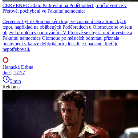
ČERVENEC 2026: Parkování na Poděbradech, obří investice v
Přerově, pochybení ve Fakultní nemocnici
Červenec byl v Olomouckém kraji ve znamení léta a tropických
tepot, například na oblíbených Poděbradech u Olomouce se ovšem
objevil problém s parkováním. V Přerově se chystá obří investice a
Fakultní nemocnice Olomouc po měsících odmítání přiznala
pochybení v kauze defibrilátorů, dostali je i pacienti, kteří je
nepotřebovali.
Hanácká Drbna
dnes, 17:57
5 min
Reklama