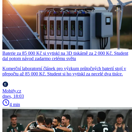
Baterie za 85 000 Kč si vytiskl na 3D tiskárně za 2 000 Kč. Student
dal potom návod zadarmo celému světu
Komerční laboratorní článek pro výzkum průtočných baterií stojí v
přepočtu až 85 000 Kč. Student si ho vytiskl za necelé dva tisíce.
Mobify.cz
dnes, 18:03
4 min