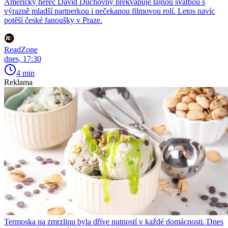
Americký herec David Duchovny překvapuje tajnou svatbou s
výrazně mladší partnerkou i nečekanou filmovou rolí. Letos navíc
potěší české fanoušky v Praze.
ReadZone
dnes, 17:30
4 min
Reklama
Termoska na zmrzlinu byla dříve nutností v každé domácnosti. Dnes