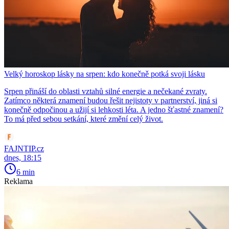
Velký horoskop lásky na srpen: kdo konečně potká svoji lásku
Srpen přináší do oblasti vztahů silné energie a nečekané zvraty.
Zatímco některá znamení budou řešit nejistoty v partnerství, jiná si
konečně odpočinou a užijí si lehkosti léta. A jedno šťastné znamení?
To má před sebou setkání, které změní celý život.
FAJNTIP.cz
dnes, 18:15
6 min
Reklama