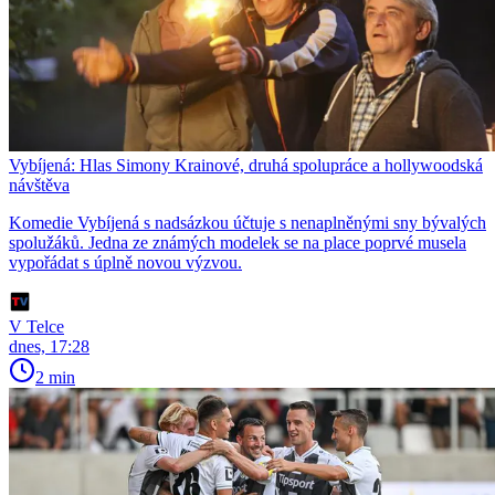
Vybíjená: Hlas Simony Krainové, druhá spolupráce a hollywoodská
návštěva
Komedie Vybíjená s nadsázkou účtuje s nenaplněnými sny bývalých
spolužáků. Jedna ze známých modelek se na place poprvé musela
vypořádat s úplně novou výzvou.
V Telce
dnes, 17:28
2 min