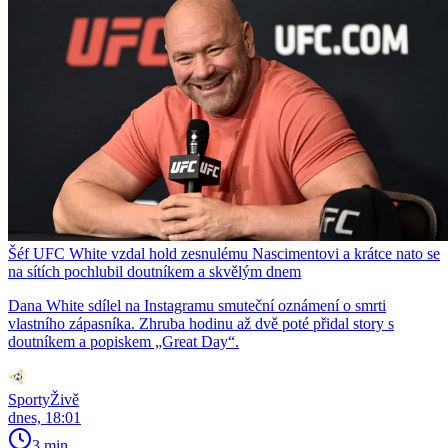
Šéf UFC White vzdal hold zesnulému Nascimentovi a krátce nato se
na sítích pochlubil doutníkem a skvělým dnem
Dana White sdílel na Instagramu smuteční oznámení o smrti
vlastního zápasníka. Zhruba hodinu až dvě poté přidal story s
doutníkem a popiskem „Great Day“.
SportyŽivě
dnes, 18:01
3 min