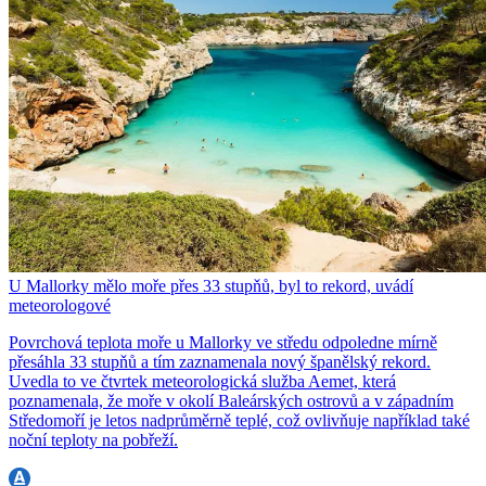
U Mallorky mělo moře přes 33 stupňů, byl to rekord, uvádí
meteorologové
Povrchová teplota moře u Mallorky ve středu odpoledne mírně
přesáhla 33 stupňů a tím zaznamenala nový španělský rekord.
Uvedla to ve čtvrtek meteorologická služba Aemet, která
poznamenala, že moře v okolí Baleárských ostrovů a v západním
Středomoří je letos nadprůměrně teplé, což ovlivňuje například také
noční teploty na pobřeží.