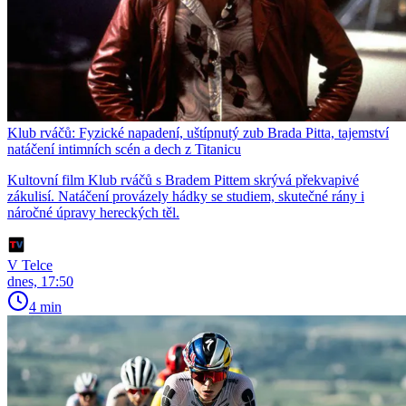
Klub rváčů: Fyzické napadení, uštípnutý zub Brada Pitta, tajemství
natáčení intimních scén a dech z Titanicu
Kultovní film Klub rváčů s Bradem Pittem skrývá překvapivé
zákulisí. Natáčení provázely hádky se studiem, skutečné rány i
náročné úpravy hereckých těl.
V Telce
dnes, 17:50
4 min