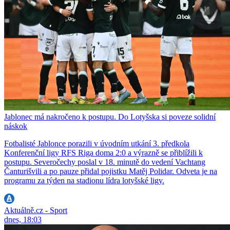
Jablonec má nakročeno k postupu. Do Lotyšska si poveze solidní
náskok
Fotbalisté Jablonce porazili v úvodním utkání 3. předkola
Konferenční ligy RFS Riga doma 2:0 a výrazně se přiblížili k
postupu. Severočechy poslal v 18. minutě do vedení Vachtang
Čanturišvili a po pauze přidal pojistku Matěj Polidar. Odveta je na
programu za týden na stadionu lídra lotyšské ligy.
Aktuálně.cz - Sport
dnes, 18:03