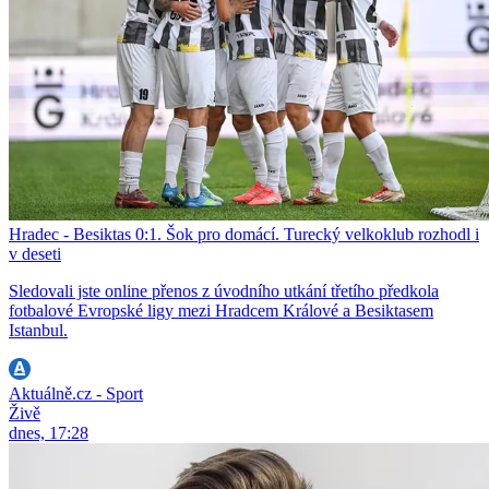
Hradec - Besiktas 0:1. Šok pro domácí. Turecký velkoklub rozhodl i
v deseti
Sledovali jste online přenos z úvodního utkání třetího předkola
fotbalové Evropské ligy mezi Hradcem Králové a Besiktasem
Istanbul.
Aktuálně.cz - Sport
Živě
dnes, 17:28