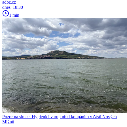
adbz.cz
dnes, 18:30
1 min
Pozor na sinice. Hygienici varují před koupáním v části Nových
Mlýnů