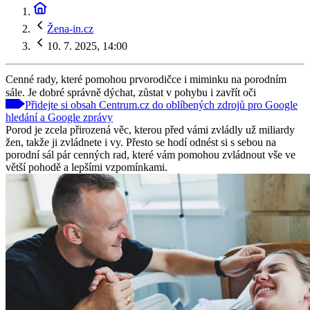
Žena-in.cz
10. 7. 2025, 14:00
Cenné rady, které pomohou prvorodičce i miminku na porodním
sále. Je dobré správně dýchat, zůstat v pohybu i zavřít oči
Přidejte si obsah Centrum.cz do oblíbených zdrojů pro Google
hledání a Google zprávy
Porod je zcela přirozená věc, kterou před vámi zvládly už miliardy
žen, takže ji zvládnete i vy. Přesto se hodí odnést si s sebou na
porodní sál pár cenných rad, které vám pomohou zvládnout vše ve
větší pohodě a lepšími vzpomínkami.