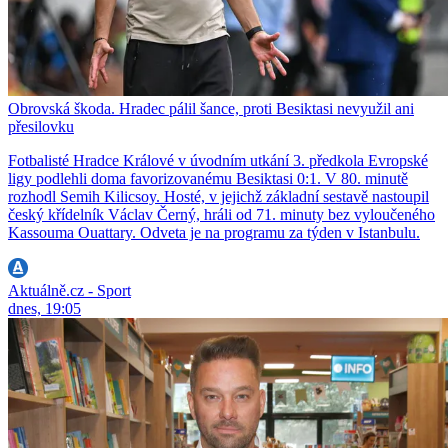
Obrovská škoda. Hradec pálil šance, proti Besiktasi nevyužil ani
přesilovku
Fotbalisté Hradce Králové v úvodním utkání 3. předkola Evropské
ligy podlehli doma favorizovanému Besiktasi 0:1. V 80. minutě
rozhodl Semih Kilicsoy. Hosté, v jejichž základní sestavě nastoupil
český křídelník Václav Černý, hráli od 71. minuty bez vyloučeného
Kassouma Ouattary. Odveta je na programu za týden v Istanbulu.
Aktuálně.cz - Sport
dnes, 19:05