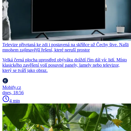
Televize přivrtaná ke zdi i postavená na skříňce už Čechy štve. Našli
mnohem zajímavější řešení, které neruší prostor
Velká černá plocha uprostřed obýváku dráždí čím dál víc lidí. Místo
klasického zavěšení volí posuvné panely, lamely nebo televizor,
který se tváří jako obraz.
Mobify.cz
dnes, 18:56
4 min