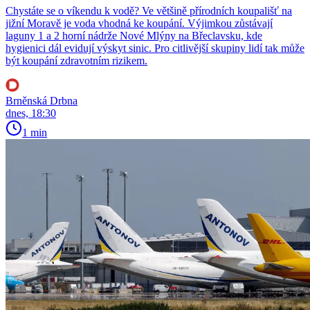
Chystáte se o víkendu k vodě? Ve většině přírodních koupališť na
jižní Moravě je voda vhodná ke koupání. Výjimkou zůstávají
laguny 1 a 2 horní nádrže Nové Mlýny na Břeclavsku, kde
hygienici dál evidují výskyt sinic. Pro citlivější skupiny lidí tak může
být koupání zdravotním rizikem.
Brněnská Drbna
dnes, 18:30
1 min