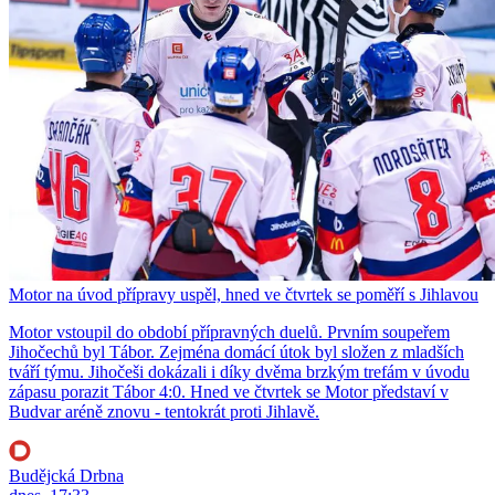
Motor na úvod přípravy uspěl, hned ve čtvrtek se poměří s Jihlavou
Motor vstoupil do období přípravných duelů. Prvním soupeřem
Jihočechů byl Tábor. Zejména domácí útok byl složen z mladších
tváří týmu. Jihočeši dokázali i díky dvěma brzkým trefám v úvodu
zápasu porazit Tábor 4:0. Hned ve čtvrtek se Motor představí v
Budvar aréně znovu - tentokrát proti Jihlavě.
Budějcká Drbna