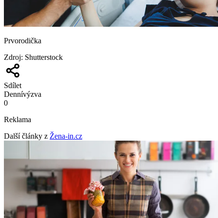
Prvorodička
Zdroj
:
Shutterstock
Sdílet
Denní
výzva
0
Reklama
Další články z
Žena-in.cz