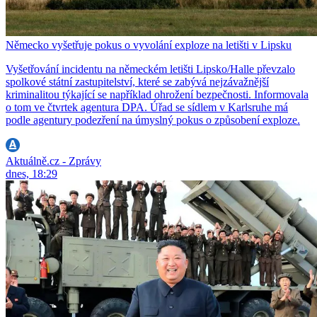
Německo vyšetřuje pokus o vyvolání exploze na letišti v Lipsku
Vyšetřování incidentu na německém letišti Lipsko/Halle převzalo
spolkové státní zastupitelství, které se zabývá nejzávažnější
kriminalitou týkající se například ohrožení bezpečnosti. Informovala
o tom ve čtvrtek agentura DPA. Úřad se sídlem v Karlsruhe má
podle agentury podezření na úmyslný pokus o způsobení exploze.
Aktuálně.cz - Zprávy
dnes, 18:29