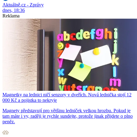
Aktuálně.cz - Zprávy
dnes, 18:36
Reklama
Magnetky na lednici ničí senzory v dveřích. Nová lednička stojí 12
000 Kč a pojistka to nekryje
Magnety představují pro většinu ledniček velkou hrozbu. Pokud je
tam máte i vy, raději je rychle sundejte, protože jinak přijdete o plno
peněz.