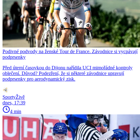
Podivné podvody na ženské Tour de France. Závodnice si vycpávají
podprsenky
Před úterní časovkou do Dijonu nařídila UCI mimořádné kontroly
oblečení. Důvod? Podezření, že si některé závodnice upravují
podprsenky pro aerodynamický zisk.
SportyŽivě
dnes, 17:39
4 min