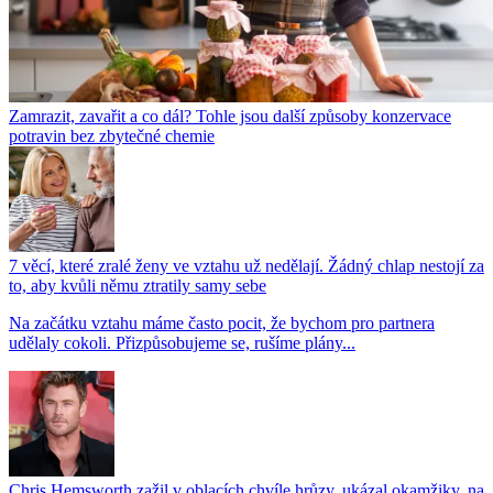
Zamrazit, zavařit a co dál? Tohle jsou další způsoby konzervace
potravin bez zbytečné chemie
7 věcí, které zralé ženy ve vztahu už nedělají. Žádný chlap nestojí za
to, aby kvůli němu ztratily samy sebe
Na začátku vztahu máme často pocit, že bychom pro partnera
udělaly cokoli. Přizpůsobujeme se, rušíme plány...
Chris Hemsworth zažil v oblacích chvíle hrůzy, ukázal okamžiky, na