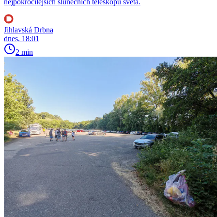
nejpokročilejších slunečních teleskopů světa.
Jihlavská Drbna
dnes, 18:01
2 min