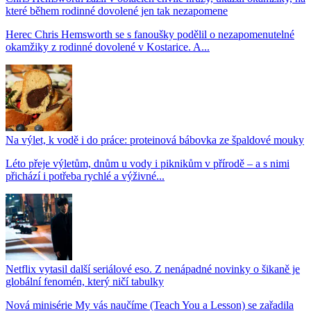
které během rodinné dovolené jen tak nezapomene
Herec Chris Hemsworth se s fanoušky podělil o nezapomenutelné
okamžiky z rodinné dovolené v Kostarice. A...
Na výlet, k vodě i do práce: proteinová bábovka ze špaldové mouky
Léto přeje výletům, dnům u vody i piknikům v přírodě – a s nimi
přichází i potřeba rychlé a výživné...
Netflix vytasil další seriálové eso. Z nenápadné novinky o šikaně je
globální fenomén, který ničí tabulky
Nová minisérie My vás naučíme (Teach You a Lesson) se zařadila