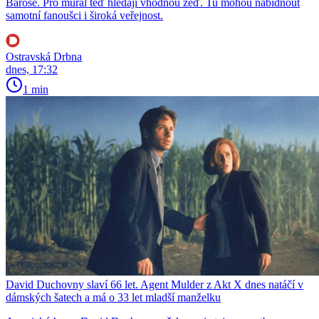
Baroše. Pro mural teď hledají vhodnou zeď. Tu mohou nabídnout
samotní fanoušci i široká veřejnost.
Ostravská Drbna
dnes, 17:32
1 min
David Duchovny slaví 66 let. Agent Mulder z Akt X dnes natáčí v
dámských šatech a má o 33 let mladší manželku