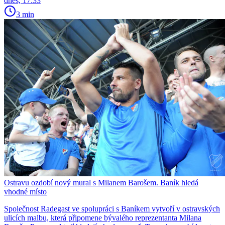
dnes, 17:33
3 min
Ostravu ozdobí nový mural s Milanem Barošem. Baník hledá
vhodné místo
Společnost Radegast ve spolupráci s Baníkem vytvoří v ostravských
ulicích malbu, která připomene bývalého reprezentanta Milana