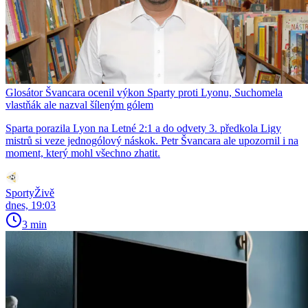
Glosátor Švancara ocenil výkon Sparty proti Lyonu, Suchomela
vlastňák ale nazval šíleným gólem
Sparta porazila Lyon na Letné 2:1 a do odvety 3. předkola Ligy
mistrů si veze jednogólový náskok. Petr Švancara ale upozornil i na
moment, který mohl všechno zhatit.
SportyŽivě
dnes, 19:03
3 min