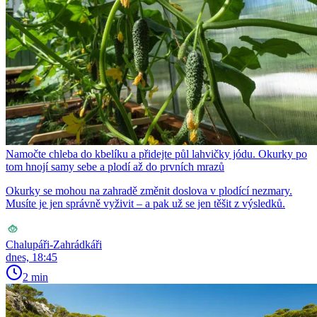
Namočte chleba do kbelíku a přidejte půl lahvičky jódu. Okurky po
tom hnojí samy sebe a plodí až do prvních mrazů
Okurky se mohou na zahradě změnit doslova v plodící nezmary.
Musíte je jen správně vyživit – a pak už se jen těšit z výsledků.
Chalupáři-Zahrádkáři
dnes, 18:45
2 min