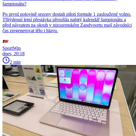
šampionátu?
Po první polovině sezony dostali piloti formule 1 zasloužené volno.
Třítýdenní letní přestávka přerušila nabitý kalendář šampionátu a
před návratem na okruh v nizozemském Zandvoortu mají závodníci
čas zregenerovat tělo i hlavu.
SportWin
dnes, 20:18
2 min