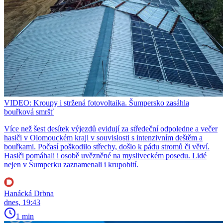
VIDEO: Kroupy i stržená fotovoltaika. Šumpersko zasáhla
bouřková smršť
Více než šest desítek výjezdů evidují za středeční odpoledne a večer
hasiči v Olomouckém kraji v souvislosti s intenzivním deštěm a
bouřkami. Počasí poškodilo střechy, došlo k pádu stromů či větví.
Hasiči pomáhali i osobě uvězněné na mysliveckém posedu. Lidé
nejen v Šumperku zaznamenali i krupobití.
Hanácká Drbna
dnes, 19:43
1 min