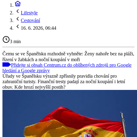
Lifestyle
Cestování
16. 6. 2026, 06:44
3 min
Čemu se ve Španělsku rozhodně vyhněte: Ženy nahoře bez na pláži,
řízení v žabkách a noční koupání v moři
Přidejte si obsah Centrum.cz do oblíbených zdrojů pro Google
hledání a Google zprávy
Úřady ve Španělsku výrazně zpřísnily pravidla chování pro
zahraniční turisty. Finanční tresty padají za noční koupání i letní
obuv. Kde hrozí nejvyšší postih?