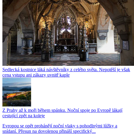
Sedlecká kostnice láká návštěvníky z celého světa. Nepotěší je však
cena vstupu ani zákazy uvnitř kaple
Z Prahy až k moři během spánku. Noční spoje po Evropě lákají
cestující zpět na koleje
Evropou se opět prohánějí noční vlaky s pohodlnými lůžky a
snídaní. Přesun na dovolenou přináší specifický...