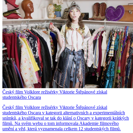
Český film Volklore režisérky Viktorie Štěpánové získal
studentského Oscara
Český film Volklore režisérky Viktorie Štěpánové získal
studentského Oscara v kategorii alternativních a experimentálních
snímků, a kvalifikoval se tak do klání o Oscary v kategorii krátkých
filmů. Na svém webu o tom informovala Akademie filmového
umění a věd, která vyznamenala celkem 12 studentských filmů.