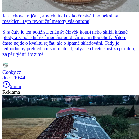
Jak uchovat rajčata, aby chutnala jako čerstvá i po několika
měsících: Tyto revoluční metody vás ohromí
S rajčaty je ten potížista známý: člověk koupí nebo sklidí krásné
plody a za pár dní řeší moučnatou dužinu a mdlou chuť. Přitom
často nejde o kvalitu rajčat, ale o špatné skladování. Tady je
jednoduchý přehled, co s nimi dělat, když je chcete sníst za pár dnů,
za pár týdnů i v zimě.
Cooky.cz
dnes, 19:44
5 min
Reklama