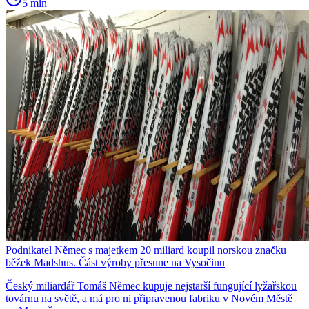
5 min
Podnikatel Němec s majetkem 20 miliard koupil norskou značku
běžek Madshus. Část výroby přesune na Vysočinu
Český miliardář Tomáš Němec kupuje nejstarší fungující lyžařskou
továrnu na světě, a má pro ni připravenou fabriku v Novém Městě