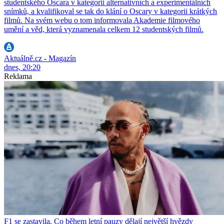
studentského Oscara v kategorii alternativních a experimentálních
snímků, a kvalifikoval se tak do klání o Oscary v kategorii krátkých
filmů. Na svém webu o tom informovala Akademie filmového
umění a věd, která vyznamenala celkem 12 studentských filmů.
Aktuálně.cz - Magazín
dnes, 20:20
Reklama
F1 se zastavila. Co během letní pauzy dělají největší hvězdy