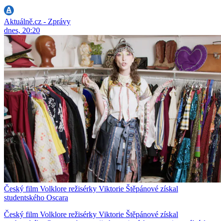
Aktuálně.cz - Zprávy
dnes, 20:20
Český film Volklore režisérky Viktorie Štěpánové získal
studentského Oscara
Český film Volklore režisérky Viktorie Štěpánové získal