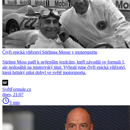
Čtyři epická vítězství Stirlinga Mosse v motorsportu
Stirling Moss patří k nejlepším jezdcům, kteří závodili ve formuli 1,
ale nedosáhli na mistrovský titul. Vybrali jsme čtyři epická vítězství,
která britský pilot dobyl ve světě motorsportu.
SvětFormule.cz
dnes, 21:07
3 min