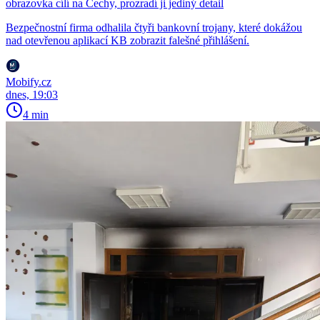
obrazovka cílí na Čechy, prozradí ji jediný detail
Bezpečnostní firma odhalila čtyři bankovní trojany, které dokážou
nad otevřenou aplikací KB zobrazit falešné přihlášení.
Mobify.cz
dnes, 19:03
4 min