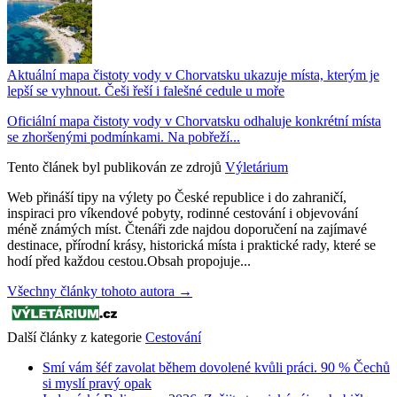
Aktuální mapa čistoty vody v Chorvatsku ukazuje místa, kterým je
lepší se vyhnout. Češi řeší i falešné cedule u moře
Oficiální mapa čistoty vody v Chorvatsku odhaluje konkrétní místa
se zhoršenými podmínkami. Na pobřeží...
Tento článek byl publikován ze zdrojů
Výletárium
Web přináší tipy na výlety po České republice i do zahraničí,
inspiraci pro víkendové pobyty, rodinné cestování i objevování
méně známých míst. Čtenáři zde najdou doporučení na zajímavé
destinace, přírodní krásy, historická místa i praktické rady, které se
hodí před každou cestou.Obsah propojuje...
Všechny články tohoto autora →
Další články z kategorie
Cestování
Smí vám šéf zavolat během dovolené kvůli práci. 90 % Čechů
si myslí pravý opak