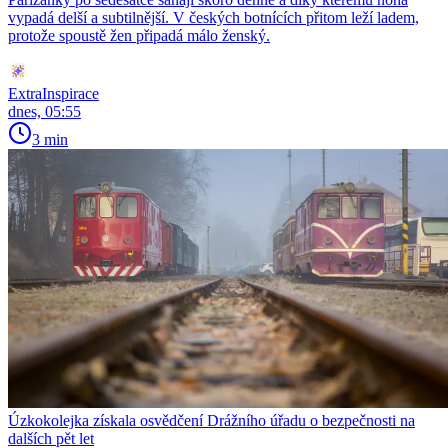
vypadá delší a subtilnější. V českých botnících přitom leží ladem,
protože spoustě žen připadá málo ženský.
ExtraInspirace
dnes, 05:55
3 min
Úzkokolejka získala osvědčení Drážního úřadu o bezpečnosti na
dalších pět let