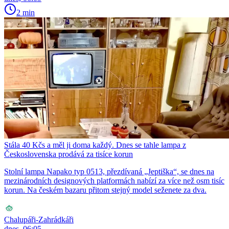
2 min
Stála 40 Kčs a měl ji doma každý. Dnes se tahle lampa z
Československa prodává za tisíce korun
Stolní lampa Napako typ 0513, přezdívaná „Jeptiška“, se dnes na
mezinárodních designových platformách nabízí za více než osm tisíc
korun. Na českém bazaru přitom stejný model seženete za dva.
Chalupáři-Zahrádkáři
dnes, 06:05