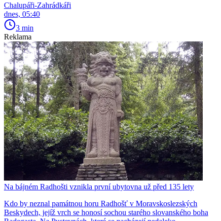
Chalupáři-Zahrádkáři
dnes, 05:40
3 min
Reklama
Na bájném Radhošti vznikla první ubytovna už před 135 lety
Kdo by neznal památnou horu Radhošť v Moravskoslezských
Beskydech, jejíž vrch se honosí sochou starého slovanského boha