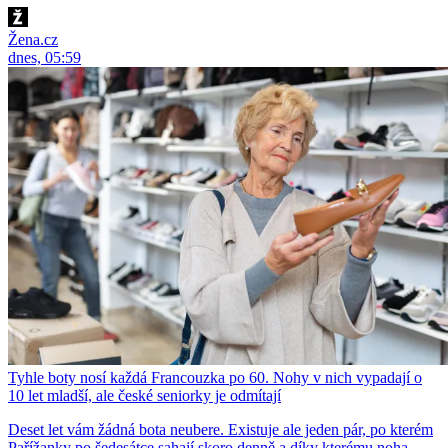
Žena.cz
dnes, 05:59
Tyhle boty nosí každá Francouzka po 60. Nohy v nich vypadají o
10 let mladší, ale české seniorky je odmítají
Deset let vám žádná bota neubere. Existuje ale jeden pár, po kterém
Pařížanky po šedesátce sahají skoro denně a díky kterému noha