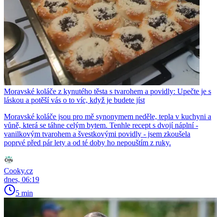
Moravské koláče z kynutého těsta s tvarohem a povidly: Upečte je s
láskou a potěší vás o to víc, když je budete jíst
Moravské koláče jsou pro mě synonymem neděle, tepla v kuchyni a
vůně, která se táhne celým bytem. Tenhle recept s dvojí náplní -
vanilkovým tvarohem a švestkovými povidly - jsem zkoušela
poprvé před pár lety a od té doby ho nepouštím z ruky.
Cooky.cz
dnes, 06:19
5 min