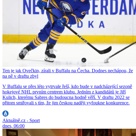
Ten je jak Ovečkin, zírali v Buffalu na Čecha. Dodnes nechápou, že
na ně v draftu zbyl
V Buffalu se přes léto vytrvale řeší, kdo bude v nadcházející sezoně
hokejové NHL prvním centrem klubu. Jedním z kandidátů je Jiří
Kulich, kterému Sabres do budoucna hodně věří. V draftu 2022 se
přitom smiřovali s tím, že jim českou naději vyfoukne konkurence.
Aktuálně.cz - Sport
dnes, 06:00