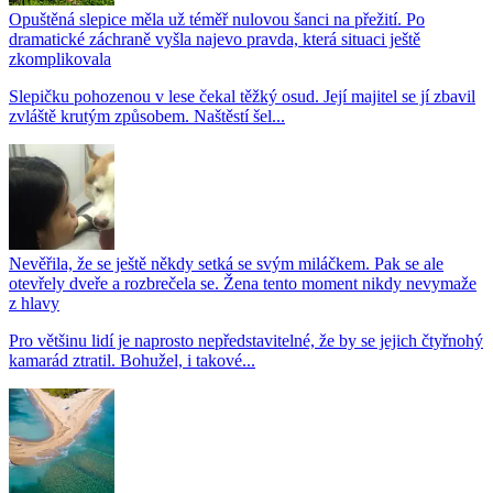
Opuštěná slepice měla už téměř nulovou šanci na přežití. Po
dramatické záchraně vyšla najevo pravda, která situaci ještě
zkomplikovala
Slepičku pohozenou v lese čekal těžký osud. Její majitel se jí zbavil
zvláště krutým způsobem. Naštěstí šel...
Nevěřila, že se ještě někdy setká se svým miláčkem. Pak se ale
otevřely dveře a rozbrečela se. Žena tento moment nikdy nevymaže
z hlavy
Pro většinu lidí je naprosto nepředstavitelné, že by se jejich čtyřnohý
kamarád ztratil. Bohužel, i takové...