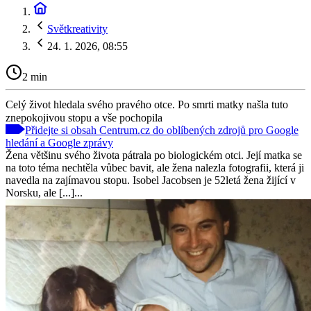
Světkreativity
24. 1. 2026, 08:55
2 min
Celý život hledala svého pravého otce. Po smrti matky našla tuto
znepokojivou stopu a vše pochopila
Přidejte si obsah Centrum.cz do oblíbených zdrojů pro Google
hledání a Google zprávy
Žena většinu svého života pátrala po biologickém otci. Její matka se
na toto téma nechtěla vůbec bavit, ale žena nalezla fotografii, která ji
navedla na zajímavou stopu. Isobel Jacobsen je 52letá žena žijící v
Norsku, ale [...]...