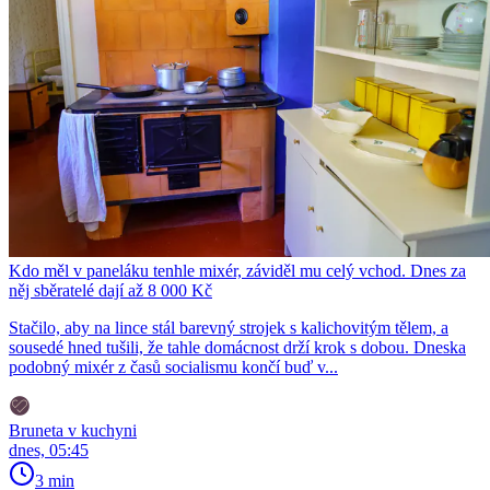
Kdo měl v paneláku tenhle mixér, záviděl mu celý vchod. Dnes za
něj sběratelé dají až 8 000 Kč
Stačilo, aby na lince stál barevný strojek s kalichovitým tělem, a
sousedé hned tušili, že tahle domácnost drží krok s dobou. Dneska
podobný mixér z časů socialismu končí buď v...
Bruneta v kuchyni
dnes, 05:45
3 min