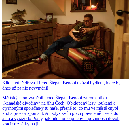
Klid a vůně dřeva. Herec Štěpán Benoni ukázal bydlení, které by
dnes už za nic nevyměnil
Městský shon vyměnil herec Štěpán Benoni za romantiku
„kanadské divočiny“ na jihu Čech. Obklopený lesy, loukami a
čtyřnohými společníky tu našel přesně to, co mu ve městě chybí –
klid a prostor zpomalit. A i když kvůli práci pravidelně usedá do
auta a vyráží do Prahy, jakmile mu to pracovní povinnosti dovolí,
vrací se zpátky na jih.