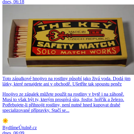
dnes, 06:18
Toto zápalkové hnojivo na rostliny působí jako živá voda. Dodá jim
látky, které nenajdete ani v obchodě. Ušetříte tak spoustu peněz
Hnojivo ze zápalek můžete použít na rostliny v bytě i na záhoně.
Musí to však být ty, kterým prospívá síra, fosfor, hořčík a železo.
Potřebujete-li přihnojit rostliny, není nutné hned kupovat drahé
specializované přípravky. Stačí se...
BydlímeÚtulně.cz
dnes, 06:09