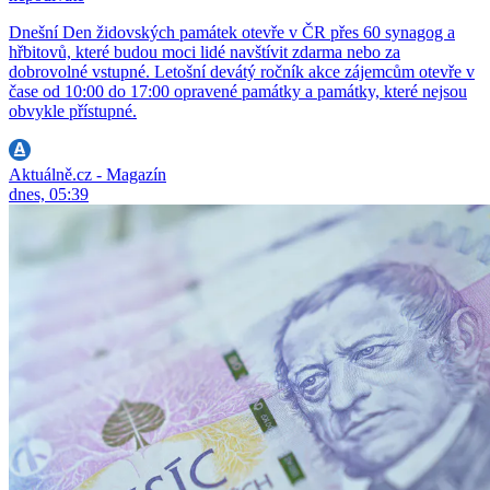
Dnešní Den židovských památek otevře v ČR přes 60 synagog a
hřbitovů, které budou moci lidé navštívit zdarma nebo za
dobrovolné vstupné. Letošní devátý ročník akce zájemcům otevře v
čase od 10:00 do 17:00 opravené památky a památky, které nejsou
obvykle přístupné.
Aktuálně.cz - Magazín
dnes, 05:39