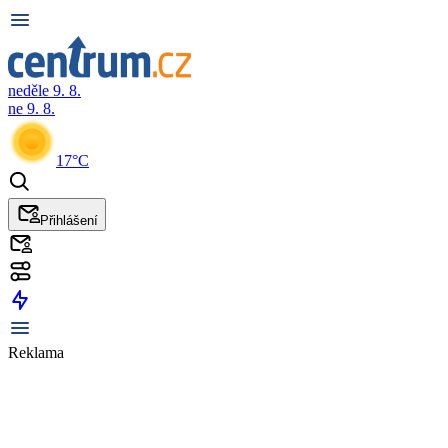
neděle 9. 8.
ne 9. 8.
17°C
Přihlášení
Reklama