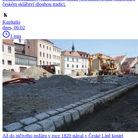
českém sklářství dlouhou tradici.
Kapitalio
dnes, 06:02
3 min
Až do ničivého požáru v roce 1820 stával v České Lípě kostel