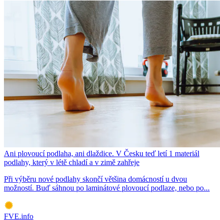
Ani plovoucí podlaha, ani dlaždice. V Česku teď letí 1 materiál
podlahy, který v létě chladí a v zimě zahřeje
Při výběru nové podlahy skončí většina domácností u dvou
možností. Buď sáhnou po laminátové plovoucí podlaze, nebo po...
FVE.info