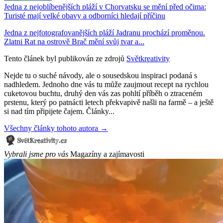
Jedna z nejoblíbenějších pláží v Chorvatsku se mění před očima:
Turisté mají velké obavy a odborníci hledají příčinu
Jedna z nejfotografovanějších pláží Jadranu prochází proměnou.
Zlatni Rat na ostrově Brač mění svůj tvar a...
Tento článek byl publikován ze zdrojů
Světkreativity
Nejde tu o suché návody, ale o sousedskou inspiraci podaná s
nadhledem. Jednoho dne vás tu může zaujmout recept na rychlou
cuketovou buchtu, druhý den vás zas pohltí příběh o ztraceném
prstenu, který po patnácti letech překvapivě našli na farmě – a ještě
si nad tím připijete čajem. Články...
Všechny články tohoto autora →
Vybrali jsme pro vás
Magazíny a zajímavosti