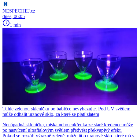
NESPECHEJ.cz
dnes, 06:05
1 min
Tuhle zelenou skleničku po babičce nevyhazujte. Pod UV světlem
může odhalit uranové sklo, za které se platí zlatem
Nenápadná sklenička, miska nebo cukřenka ze staré kredence může
po nasvícení ultrafialovým světlem předvést překvapivý efekt.
Pokud se rozzáří výrazně zeleně, může jít o uranové sklo, které má v