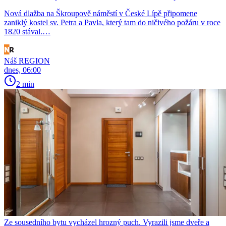
Nová dlažba na Škroupově náměstí v České Lípě připomene
zaniklý kostel sv. Petra a Pavla, který tam do ničivého požáru v roce
1820 stával.…
Náš REGION
dnes, 06:00
2 min
Ze sousedního bytu vycházel hrozný puch. Vyrazili jsme dveře a