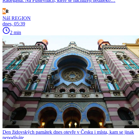
Radegasta. Na Pustevnách, které se nacházejí nedaleko…
Náš REGION
dnes, 05:39
2 min
Den židovských památek dnes otevře v Česku i místa, kam se jinak
nepodíváte