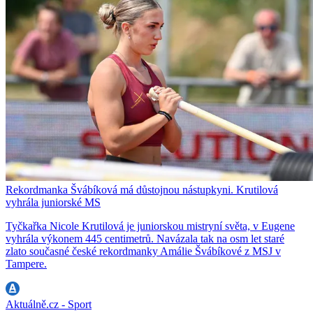
Rekordmanka Švábíková má důstojnou nástupkyni. Krutilová
vyhrála juniorské MS
Tyčkařka Nicole Krutilová je juniorskou mistryní světa, v Eugene
vyhrála výkonem 445 centimetrů. Navázala tak na osm let staré
zlato současné české rekordmanky Amálie Švábíkové z MSJ v
Tampere.
Aktuálně.cz - Sport