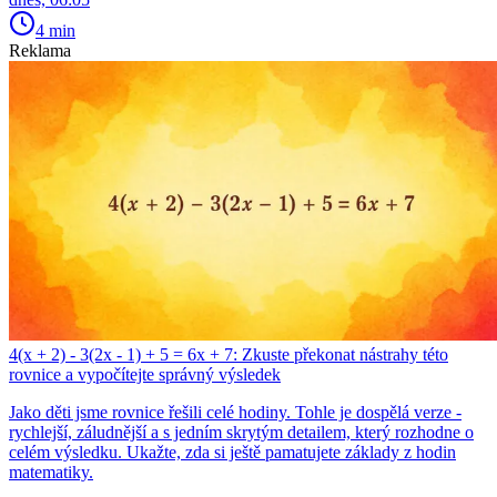
4 min
Reklama
4(x + 2) - 3(2x - 1) + 5 = 6x + 7: Zkuste překonat nástrahy této
rovnice a vypočítejte správný výsledek
Jako děti jsme rovnice řešili celé hodiny. Tohle je dospělá verze -
rychlejší, záludnější a s jedním skrytým detailem, který rozhodne o
celém výsledku. Ukažte, zda si ještě pamatujete základy z hodin
matematiky.