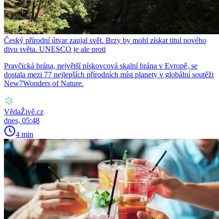
Český přírodní útvar zaujal svět. Brzy by mohl získat titul nového
divu světa. UNESCO je ale proti
Pravčická brána, největší pískovcová skalní brána v Evropě, se
dostala mezi 77 nejlepších přírodních míst planety v globální soutěži
New7Wonders of Nature.
VědaŽivě.cz
dnes, 05:48
4 min