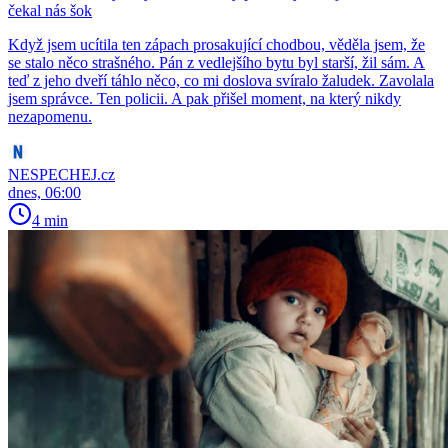
čekal nás šok
Když jsem ucítila ten zápach prosakující chodbou, věděla jsem, že
se stalo něco strašného. Pán z vedlejšího bytu byl starší, žil sám. A
teď z jeho dveří táhlo něco, co mi doslova svíralo žaludek. Zavolala
jsem správce. Ten policii. A pak přišel moment, na který nikdy
nezapomenu.
NESPECHEJ.cz
dnes, 06:00
4 min