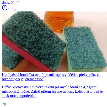
dnes, 05:44
4 min
Kuchyňská houbička uvolňuje mikroplasty. Vědce překvapilo, co
rozhoduje o jejich množství
Běžná kuchyňská houbička uvolní při mytí nádobí až 4,2 gramu
mikroplastů ročně. Záleží přitom hlavně na tom, kolik plastu v ní je
a jak moc ji opotřebíte.