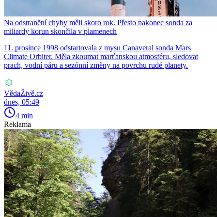
Na odstranění chyby měli skoro rok. Přesto nakonec sonda za
miliardy korun skončila v plamenech
11. prosince 1998 odstartovala z mysu Canaveral sonda Mars
Climate Orbiter. Měla zkoumat marťanskou atmosféru, sledovat
prach, vodní páru a sezónní změny na povrchu rudé planety.
VědaŽivě.cz
dnes, 05:49
4 min
Reklama