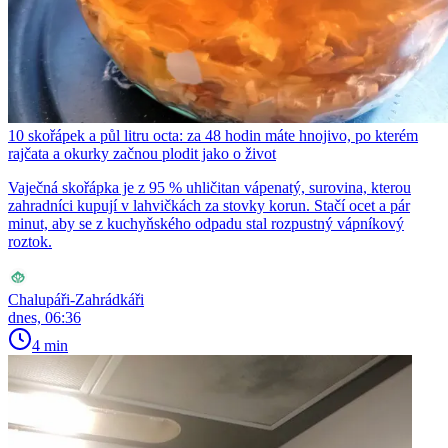
10 skořápek a půl litru octa: za 48 hodin máte hnojivo, po kterém
rajčata a okurky začnou plodit jako o život
Vaječná skořápka je z 95 % uhličitan vápenatý, surovina, kterou
zahradníci kupují v lahvičkách za stovky korun. Stačí ocet a pár
minut, aby se z kuchyňského odpadu stal rozpustný vápníkový
roztok.
Chalupáři-Zahrádkáři
dnes, 06:36
4 min