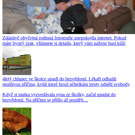
Zdánlivě obyčejná rodinná fotografie znepokojila internet. Pokud
máte bystrý zrak, všimnete si detailu, který vám nažene husí kůži
4letý chlapec ve školce upadl do bezvědomí. Lékaři odhalili
strašlivou příčinu, kvůli které hrozí učitelkám tresty odnětí svobody
Když si matka vyzvedávala syna ze školky, začal upadat do
bezvědomí. Na příčinu se přišlo až později....