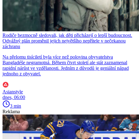
Rodiče bezmocně sledovali, jak děti přicházejí o lepší budoucnost.
Odvážný plán proměnil jejich největšího nepřítele v nečekanou
záchranu
Na přelomu tisíciletí byla více než polovina obyvatelstva
Bangladéše negramotná. Během čtvrt století ale stát zaznamenal
rapidní nárůst ve vzdělanosti. Jedním z důvodů je geniální nápad
jednoho z obyvatel.
Asianstyle
dnes, 06:00
3 min
Reklama