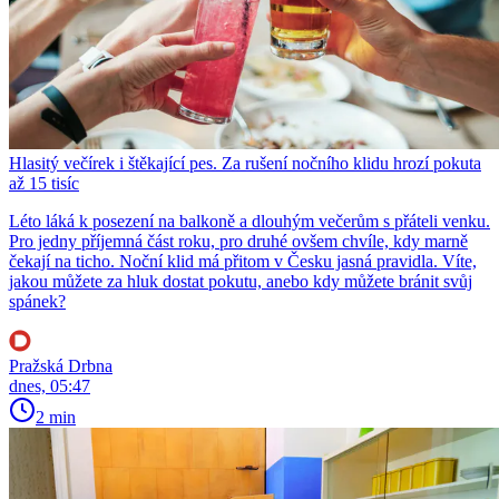
Hlasitý večírek i štěkající pes. Za rušení nočního klidu hrozí pokuta
až 15 tisíc
Léto láká k posezení na balkoně a dlouhým večerům s přáteli venku.
Pro jedny příjemná část roku, pro druhé ovšem chvíle, kdy marně
čekají na ticho. Noční klid má přitom v Česku jasná pravidla. Víte,
jakou můžete za hluk dostat pokutu, anebo kdy můžete bránit svůj
spánek?
Pražská Drbna
dnes, 05:47
2 min