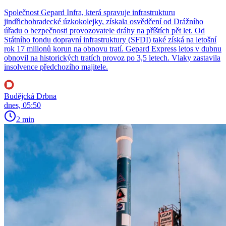
Společnost Gepard Infra, která spravuje infrastrukturu
jindřichohradecké úzkokolejky, získala osvědčení od Drážního
úřadu o bezpečnosti provozovatele dráhy na příštích pět let. Od
Státního fondu dopravní infrastruktury (SFDI) také získá na letošní
rok 17 milionů korun na obnovu tratí. Gepard Express letos v dubnu
obnovil na historických tratích provoz po 3,5 letech. Vlaky zastavila
insolvence předchozího majitele.
Budějcká Drbna
dnes, 05:50
2 min