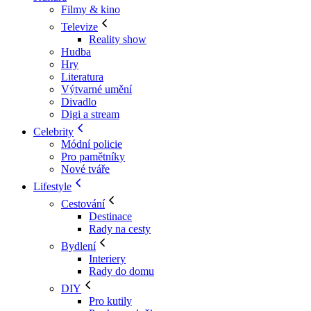
Filmy & kino
Televize
Reality show
Hudba
Hry
Literatura
Výtvarné umění
Divadlo
Digi a stream
Celebrity
Módní policie
Pro pamětníky
Nové tváře
Lifestyle
Cestování
Destinace
Rady na cesty
Bydlení
Interiery
Rady do domu
DIY
Pro kutily