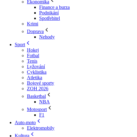
Ekonomika
Finance a burza
Podnikání
Spotřebitel
Krimi
Doprava
Nehody
Sport
Hokej
Fotbal
Tenis
Lyžování
Cyklistika
Atletika
Bojové sporty
ZOH 2026
Basketbal
NBA
Motosport
F1
Auto-moto
Elektromobily
Kultura