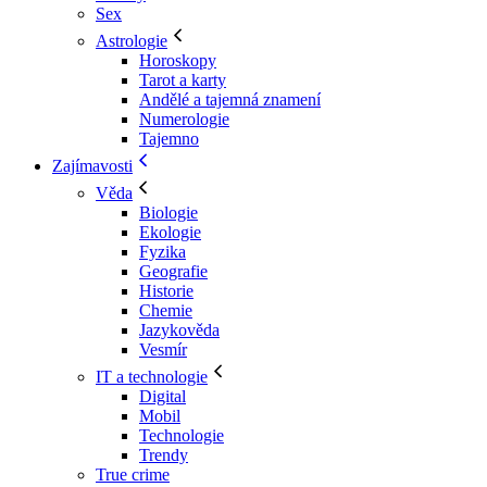
Sex
Astrologie
Horoskopy
Tarot a karty
Andělé a tajemná znamení
Numerologie
Tajemno
Zajímavosti
Věda
Biologie
Ekologie
Fyzika
Geografie
Historie
Chemie
Jazykověda
Vesmír
IT a technologie
Digital
Mobil
Technologie
Trendy
True crime