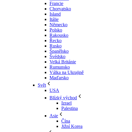
Francie
Chorvatsko
Island
Itálie
Německo
Polsko
Rakousko
Řecko
Rusko
Španělsko
Švédsko
Velká Británie
Rumunsko
Válka na Ukrajině
Maďarsko
Svět
USA
Blízký východ
Izrael
Palestina
Asie
Čína
Jižní Korea