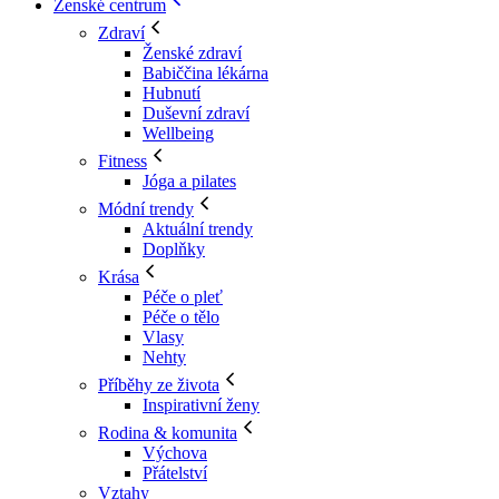
Ženské centrum
Zdraví
Ženské zdraví
Babiččina lékárna
Hubnutí
Duševní zdraví
Wellbeing
Fitness
Jóga a pilates
Módní trendy
Aktuální trendy
Doplňky
Krása
Péče o pleť
Péče o tělo
Vlasy
Nehty
Příběhy ze života
Inspirativní ženy
Rodina & komunita
Výchova
Přátelství
Vztahy