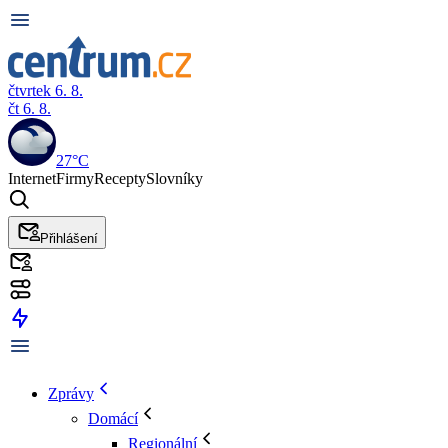
čtvrtek 6. 8.
čt 6. 8.
27°C
Internet
Firmy
Recepty
Slovníky
Přihlášení
Zprávy
Domácí
Regionální