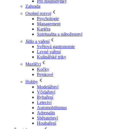
Pro hospodyňky
Zahrada
Osobní rozvoj
Psychologie
Management
Kariéra
Spiritualita a náboženství
Jídlo a vaření
Světová gastronomie
Levné vaření
Kulinářské triky
Mazlíčci
Kočky
Pejskové
Hobby
Modelářství
Včelařství
Rybaření
Letectví
Automobilismus
Adrenalin
Sběratelství
Houbaření