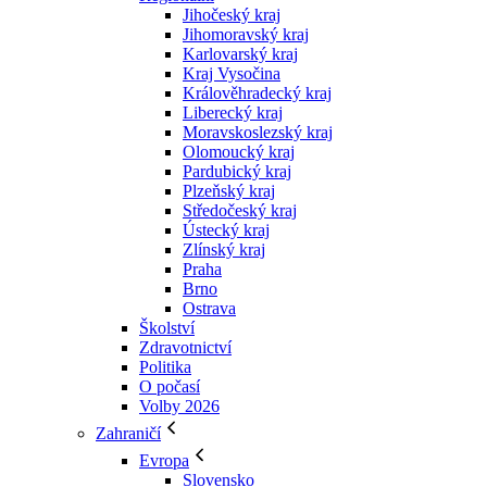
Jihočeský kraj
Jihomoravský kraj
Karlovarský kraj
Kraj Vysočina
Králověhradecký kraj
Liberecký kraj
Moravskoslezský kraj
Olomoucký kraj
Pardubický kraj
Plzeňský kraj
Středočeský kraj
Ústecký kraj
Zlínský kraj
Praha
Brno
Ostrava
Školství
Zdravotnictví
Politika
O počasí
Volby 2026
Zahraničí
Evropa
Slovensko