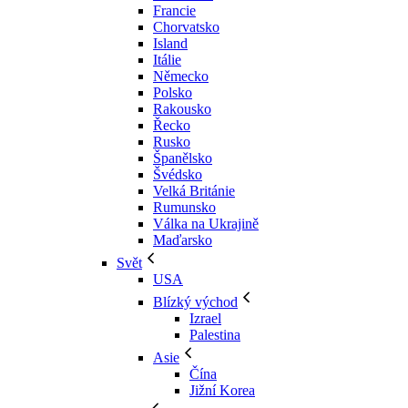
Francie
Chorvatsko
Island
Itálie
Německo
Polsko
Rakousko
Řecko
Rusko
Španělsko
Švédsko
Velká Británie
Rumunsko
Válka na Ukrajině
Maďarsko
Svět
USA
Blízký východ
Izrael
Palestina
Asie
Čína
Jižní Korea