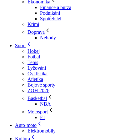
Ekonomika
Finance a burza
Podnikání
Spotřebitel
Krimi
Doprava
Nehody
Sport
Hokej
Fotbal
Tenis
Lyžování
Cyklistika
Atletika
Bojové sporty
ZOH 2026
Basketbal
NBA
Motosport
F1
Auto-moto
Elektromobily
Kultura