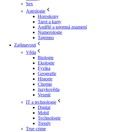
Sex
Astrologie
Horoskopy
Tarot a karty
Andělé a tajemná znamení
Numerologie
Tajemno
Zajímavosti
Věda
Biologie
Ekologie
Fyzika
Geografie
Historie
Chemie
Jazykověda
Vesmír
IT a technologie
Digital
Mobil
Technologie
Trendy
True crime