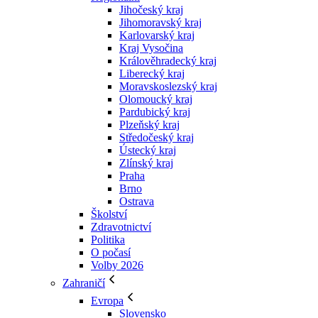
Jihočeský kraj
Jihomoravský kraj
Karlovarský kraj
Kraj Vysočina
Králověhradecký kraj
Liberecký kraj
Moravskoslezský kraj
Olomoucký kraj
Pardubický kraj
Plzeňský kraj
Středočeský kraj
Ústecký kraj
Zlínský kraj
Praha
Brno
Ostrava
Školství
Zdravotnictví
Politika
O počasí
Volby 2026
Zahraničí
Evropa
Slovensko