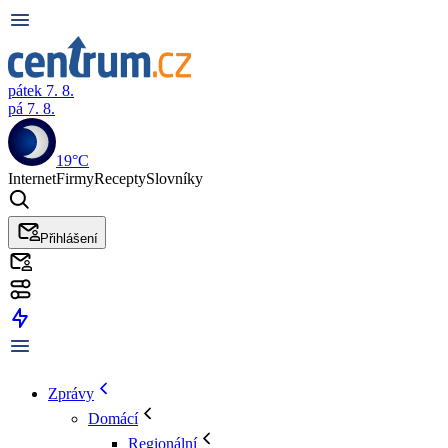
pátek 7. 8.
pá 7. 8.
19°C
Internet
Firmy
Recepty
Slovníky
Přihlášení
Zprávy
Domácí
Regionální