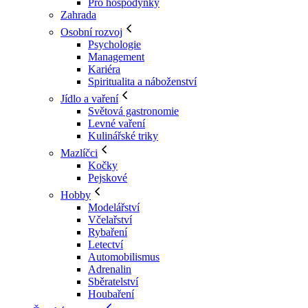
Pro hospodyňky
Zahrada
Osobní rozvoj
Psychologie
Management
Kariéra
Spiritualita a náboženství
Jídlo a vaření
Světová gastronomie
Levné vaření
Kulinářské triky
Mazlíčci
Kočky
Pejskové
Hobby
Modelářství
Včelařství
Rybaření
Letectví
Automobilismus
Adrenalin
Sběratelství
Houbaření