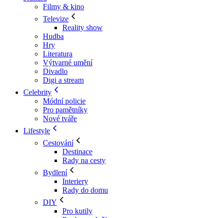
Filmy & kino
Televize
Reality show
Hudba
Hry
Literatura
Výtvarné umění
Divadlo
Digi a stream
Celebrity
Módní policie
Pro pamětníky
Nové tváře
Lifestyle
Cestování
Destinace
Rady na cesty
Bydlení
Interiery
Rady do domu
DIY
Pro kutily