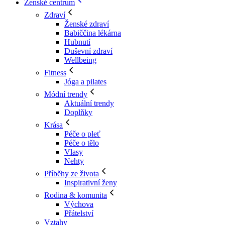
Ženské centrum
Zdraví
Ženské zdraví
Babiččina lékárna
Hubnutí
Duševní zdraví
Wellbeing
Fitness
Jóga a pilates
Módní trendy
Aktuální trendy
Doplňky
Krása
Péče o pleť
Péče o tělo
Vlasy
Nehty
Příběhy ze života
Inspirativní ženy
Rodina & komunita
Výchova
Přátelství
Vztahy