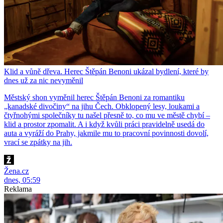
Klid a vůně dřeva. Herec Štěpán Benoni ukázal bydlení, které by
dnes už za nic nevyměnil
Městský shon vyměnil herec Štěpán Benoni za romantiku
„kanadské divočiny“ na jihu Čech. Obklopený lesy, loukami a
čtyřnohými společníky tu našel přesně to, co mu ve městě chybí –
klid a prostor zpomalit. A i když kvůli práci pravidelně usedá do
auta a vyráží do Prahy, jakmile mu to pracovní povinnosti dovolí,
vrací se zpátky na jih.
Žena.cz
dnes, 05:59
Reklama