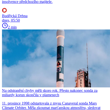
insolvence předchozího majitele.
Budějcká Drbna
dnes, 05:50
2 min
Na odstranění chyby měli skoro rok. Přesto nakonec sonda za
miliardy korun skončila v plamenech
11. prosince 1998 odstartovala z mysu Canaveral sonda Mars
Climate Orbiter. Měla zkoumat marťanskou atmosféru, sledovat