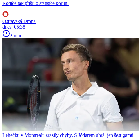
Rodiče tak přišli o statisíce korun.
Ostravská Drbna
dnes, 05:38
2 min
Lehečku v Montrealu srazily chyby. S Jódarem uhrál jen šest gamů