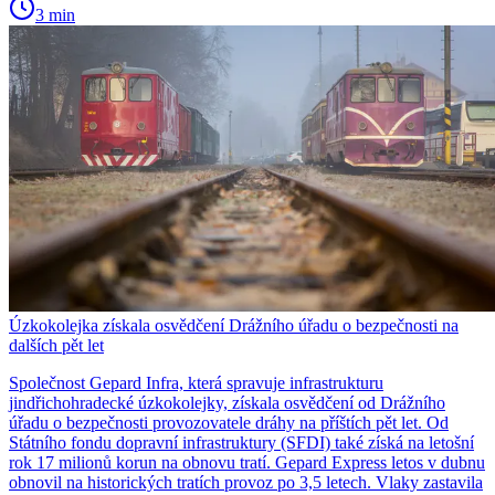
3 min
Úzkokolejka získala osvědčení Drážního úřadu o bezpečnosti na
dalších pět let
Společnost Gepard Infra, která spravuje infrastrukturu
jindřichohradecké úzkokolejky, získala osvědčení od Drážního
úřadu o bezpečnosti provozovatele dráhy na příštích pět let. Od
Státního fondu dopravní infrastruktury (SFDI) také získá na letošní
rok 17 milionů korun na obnovu tratí. Gepard Express letos v dubnu
obnovil na historických tratích provoz po 3,5 letech. Vlaky zastavila