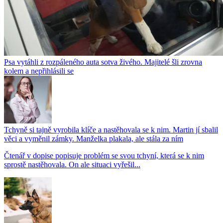
Psa vytáhli z rozpáleného auta sotva živého. Majitelé šli zrovna
kolem a nepřihlásili se
Tchyně si tajně vyrobila klíče a nastěhovala se k nim. Martin jí sbalil
věci a vyměnil zámky. Manželka plakala, ale stála za ním
Čtenář v dopise popisuje problém se svou tchyní, která se k nim
sprostě nastěhovala. On ale situaci vyřešil...