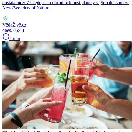
dostala mezi 77 nejlepších přírodních míst planety v globální soutěži
New7Wonders of Nature.
VědaŽivě.cz
dnes, 05:48
4 min