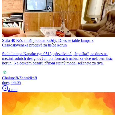
Stála 40 Kčs a měl ji doma každý. Dnes se tahle lampa z
Československa prodává za tisíce korun
Stolní lampa Napako typ 0513, přezdívaná „Jeptiška“, se dnes na
mezinárodních designových platformách nabízí za více než osm tisíc
korun. Na českém bazaru přitom stejný model seženete za dva.
Chalupáři-Zahrádkáři
dnes, 06:05
4 min