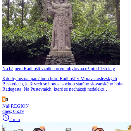
Na bájném Radhošti vznikla první ubytovna už před 135 lety
Kdo by neznal památnou horu Radhošť v Moravskoslezských
Beskydech, jejíž vrch se honosí sochou starého slovanského boha
Radegasta. Na Pustevnách, které se nacházejí nedaleko…
Náš REGION
dnes, 05:39
2 min