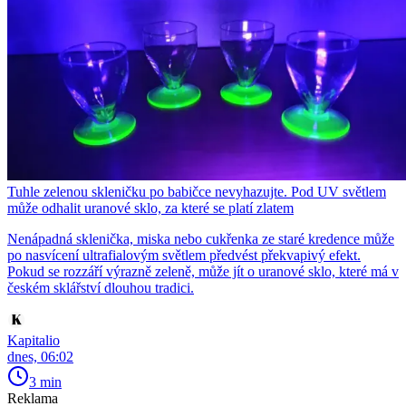
Tuhle zelenou skleničku po babičce nevyhazujte. Pod UV světlem
může odhalit uranové sklo, za které se platí zlatem
Nenápadná sklenička, miska nebo cukřenka ze staré kredence může
po nasvícení ultrafialovým světlem předvést překvapivý efekt.
Pokud se rozzáří výrazně zeleně, může jít o uranové sklo, které má v
českém sklářství dlouhou tradici.
Kapitalio
dnes, 06:02
3 min
Reklama