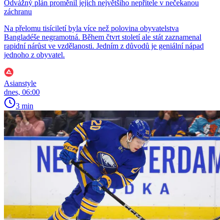
Odvážný plán proměnil jejich největšího nepřítele v nečekanou
záchranu
Na přelomu tisíciletí byla více než polovina obyvatelstva
Bangladéše negramotná. Během čtvrt století ale stát zaznamenal
rapidní nárůst ve vzdělanosti. Jedním z důvodů je geniální nápad
jednoho z obyvatel.
Asianstyle
dnes, 06:00
3 min