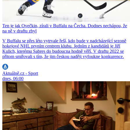
Ten je jak Ovečkin, zírali v Buffalu na Čecha. Dodnes nechápou, že
na ně v draftu zbyl
V Buffalu se přes léto vytrvale řeší, kdo bude v nadcházející sezoně
hokejové NHL prvním centrem klubu. Jedním z kandidátů je Jiří
Kulich, kterému Sabres do budoucna hodně věří. V draftu 2022 se
přitom smiřovali s tím, že jim českou naději vyfoukne konkurence.
Aktuálně.cz - Sport
dnes, 06:00