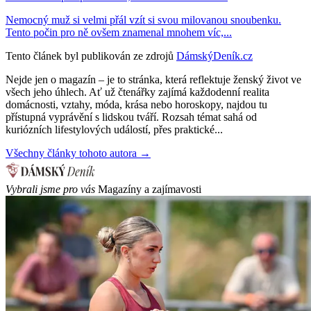
Nemocný muž si velmi přál vzít si svou milovanou snoubenku.
Tento počin pro ně ovšem znamenal mnohem víc,...
Tento článek byl publikován ze zdrojů
DámskýDeník.cz
Nejde jen o magazín – je to stránka, která reflektuje ženský život ve
všech jeho úhlech. Ať už čtenářky zajímá každodenní realita
domácnosti, vztahy, móda, krása nebo horoskopy, najdou tu
přístupná vyprávění s lidskou tváří. Rozsah témat sahá od
kuriózních lifestylových událostí, přes praktické...
Všechny články tohoto autora →
Vybrali jsme pro vás
Magazíny a zajímavosti