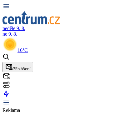
neděle 9. 8.
ne 9. 8.
16°C
Přihlášení
Reklama