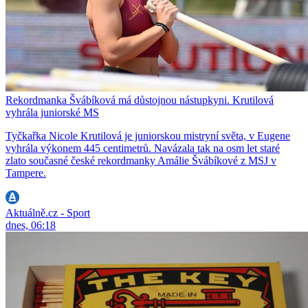
Rekordmanka Švábíková má důstojnou nástupkyni. Krutilová
vyhrála juniorské MS
Tyčkařka Nicole Krutilová je juniorskou mistryní světa, v Eugene
vyhrála výkonem 445 centimetrů. Navázala tak na osm let staré
zlato současné české rekordmanky Amálie Švábíkové z MSJ v
Tampere.
Aktuálně.cz - Sport
dnes, 06:18