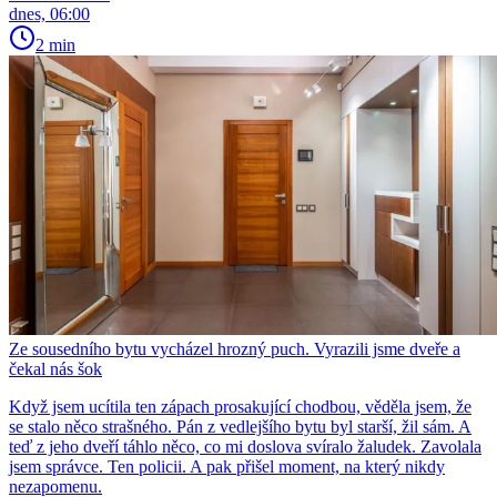
dnes, 06:00
2 min
Ze sousedního bytu vycházel hrozný puch. Vyrazili jsme dveře a
čekal nás šok
Když jsem ucítila ten zápach prosakující chodbou, věděla jsem, že
se stalo něco strašného. Pán z vedlejšího bytu byl starší, žil sám. A
teď z jeho dveří táhlo něco, co mi doslova svíralo žaludek. Zavolala
jsem správce. Ten policii. A pak přišel moment, na který nikdy
nezapomenu.