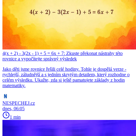
4(x + 2) - 3(2x - 1) + 5 = 6x + 7: Zkuste překonat nástrahy této
rovnice a vypočítejte správný výsledek
Jako děti jsme rovnice řešili celé hodiny. Tohle je dospělá verze -
rychlejší, záludnější a s jedním skrytým detailem, který rozhodne o
celém výsledku. Ukažte, zda si ještě pamatujete základy z hodin
matematiky.
NESPECHEJ.cz
dnes, 06:05
1 min