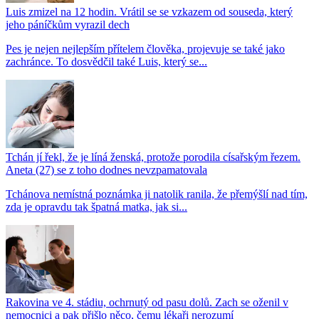
Luis zmizel na 12 hodin. Vrátil se se vzkazem od souseda, který
jeho páníčkům vyrazil dech
Pes je nejen nejlepším přítelem člověka, projevuje se také jako
zachránce. To dosvědčil také Luis, který se...
Tchán jí řekl, že je líná ženská, protože porodila císařským řezem.
Aneta (27) se z toho dodnes nevzpamatovala
Tchánova nemístná poznámka ji natolik ranila, že přemýšlí nad tím,
zda je opravdu tak špatná matka, jak si...
Rakovina ve 4. stádiu, ochrnutý od pasu dolů. Zach se oženil v
nemocnici a pak přišlo něco, čemu lékaři nerozumí