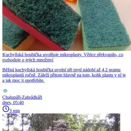
Kuchyňská houbička uvolňuje mikroplasty. Vědce překvapilo, co
rozhoduje o jejich množství
Běžná kuchyňská houbička uvolní při mytí nádobí až 4,2 gramu
mikroplastů ročně. Záleží přitom hlavně na tom, kolik plastu v ní je
a jak moc ji opotřebíte.
Chalupáři-Zahrádkáři
dnes, 05:40
3 min