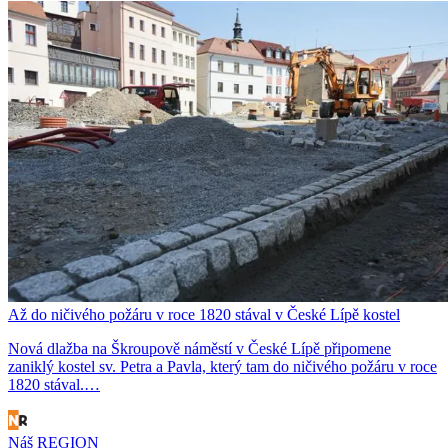
Až do ničivého požáru v roce 1820 stával v České Lípě kostel
Nová dlažba na Škroupově náměstí v České Lípě připomene
zaniklý kostel sv. Petra a Pavla, který tam do ničivého požáru v roce
1820 stával.…
Náš REGION