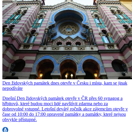
Den židovských památek dnes otevře v Česku i místa, kam se jinak
nepodíváte
Dnešní Den židovských památek otevře v ČR přes 60 synagog a
hřbitovů, které budou moci lidé navštívit zdarma nebo za
dobrovolné vstupné. Letošní devátý ročník akce zájemcům otevře v
čase od 10:00 do 17:00 opravené památky a památky, které nejsou
obvykle přístupné.