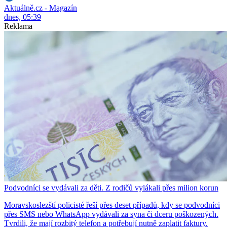
Aktuálně.cz - Magazín
dnes, 05:39
Reklama
Podvodníci se vydávali za děti. Z rodičů vylákali přes milion korun
Moravskoslezští policisté řeší přes deset případů, kdy se podvodníci
přes SMS nebo WhatsApp vydávali za syna či dceru poškozených.
Tvrdili, že mají rozbitý telefon a potřebují nutně zaplatit faktury.