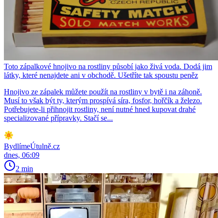
Toto zápalkové hnojivo na rostliny působí jako živá voda. Dodá jim
látky, které nenajdete ani v obchodě. Ušetříte tak spoustu peněz
Hnojivo ze zápalek můžete použít na rostliny v bytě i na záhoně.
Musí to však být ty, kterým prospívá síra, fosfor, hořčík a železo.
Potřebujete-li přihnojit rostliny, není nutné hned kupovat drahé
specializované přípravky. Stačí se...
BydlímeÚtulně.cz
dnes, 06:09
2 min