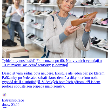
Tyhle boty nosí každá Francouzka po 60. Nohy v nich vypadají o
10 let mladší, ale české seniorky je odmítají
Deset let vám žádná bota neubere. Existuje ale jeden pár, po kterém
Pařížanky po šedesátce sahají skoro denně a díky kterému noha
vypadá delší a subtilnější. V českých botnících přitom leží ladem,
protože spoustě žen připadá málo ženský.
ExtraInspirace
dnes, 05:55