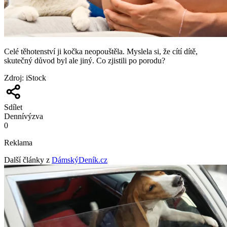
Celé těhotenství ji kočka neopouštěla. Myslela si, že cítí dítě,
skutečný důvod byl ale jiný. Co zjistili po porodu?
Zdroj
:
iStock
Sdílet
Denní
výzva
0
Reklama
Další články z
DámskýDeník.cz