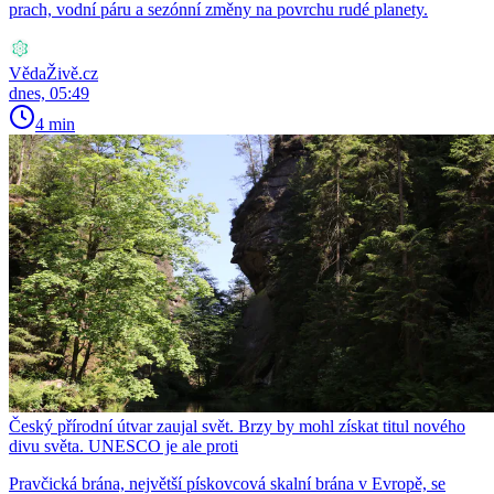
prach, vodní páru a sezónní změny na povrchu rudé planety.
VědaŽivě.cz
dnes, 05:49
4 min
Český přírodní útvar zaujal svět. Brzy by mohl získat titul nového
divu světa. UNESCO je ale proti
Pravčická brána, největší pískovcová skalní brána v Evropě, se