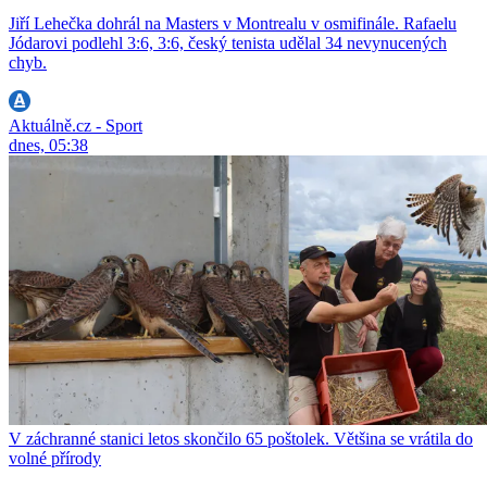
Jiří Lehečka dohrál na Masters v Montrealu v osmifinále. Rafaelu
Jódarovi podlehl 3:6, 3:6, český tenista udělal 34 nevynucených
chyb.
Aktuálně.cz - Sport
dnes, 05:38
V záchranné stanici letos skončilo 65 poštolek. Většina se vrátila do
volné přírody