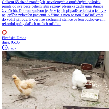
Celkem 65 různě zraněných, nevzletných a opuštěných poštolek
přijala do své péče během letní sezóny plzeňská záchranná stanice
živočichů. Dobrou zprávou je, že v jejich případě se jedná o jedny z
nejlepších zvířecích pacientů. Většina z nich se totiž úspěšně vrací
do volné přírody. Experti ze záchranné stanice ovšem odchovávali i
rekordní počty dalších ptačích mláďat.
Plzeňská Drbna
dnes, 05:35
1 min