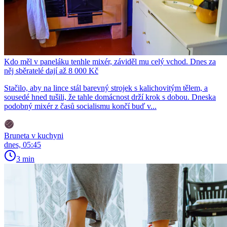
Kdo měl v paneláku tenhle mixér, záviděl mu celý vchod. Dnes za
něj sběratelé dají až 8 000 Kč
Stačilo, aby na lince stál barevný strojek s kalichovitým tělem, a
sousedé hned tušili, že tahle domácnost drží krok s dobou. Dneska
podobný mixér z časů socialismu končí buď v...
Bruneta v kuchyni
dnes, 05:45
3 min