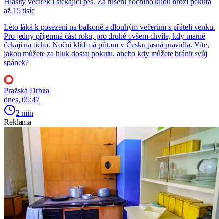
Hlasitý večírek i štěkající pes. Za rušení nočního klidu hrozí pokuta
až 15 tisíc
Léto láká k posezení na balkoně a dlouhým večerům s přáteli venku.
Pro jedny příjemná část roku, pro druhé ovšem chvíle, kdy marně
čekají na ticho. Noční klid má přitom v Česku jasná pravidla. Víte,
jakou můžete za hluk dostat pokutu, anebo kdy můžete bránit svůj
spánek?
Pražská Drbna
dnes, 05:47
2 min
Reklama