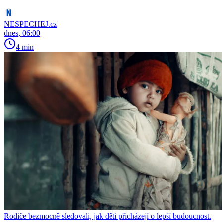
NESPECHEJ.cz
dnes, 06:00
4 min
Rodiče bezmocně sledovali, jak děti přicházejí o lepší budoucnost.