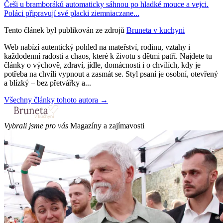
Češi u bramboráků automaticky sáhnou po hladké mouce a vejci.
Poláci připravují své placki ziemniaczane...
Tento článek byl publikován ze zdrojů
Bruneta v kuchyni
Web nabízí autentický pohled na mateřství, rodinu, vztahy i
každodenní radosti a chaos, které k životu s dětmi patří. Najdete tu
články o výchově, zdraví, jídle, domácnosti i o chvílích, kdy je
potřeba na chvíli vypnout a zasmát se. Styl psaní je osobní, otevřený
a blízký – bez přetvářky a...
Všechny články tohoto autora →
Vybrali jsme pro vás
Magazíny a zajímavosti