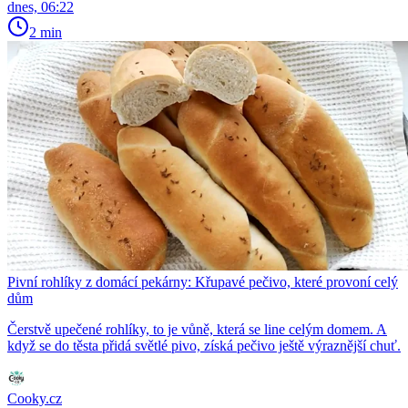
dnes, 06:22
2 min
Pivní rohlíky z domácí pekárny: Křupavé pečivo, které provoní celý
dům
Čerstvě upečené rohlíky, to je vůně, která se line celým domem. A
když se do těsta přidá světlé pivo, získá pečivo ještě výraznější chuť.
Cooky.cz