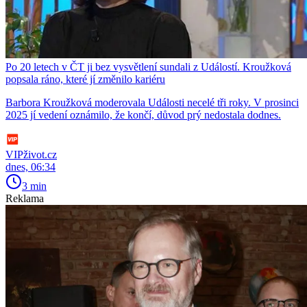
Po 20 letech v ČT ji bez vysvětlení sundali z Událostí. Kroužková
popsala ráno, které jí změnilo kariéru
Barbora Kroužková moderovala Události necelé tři roky. V prosinci
2025 jí vedení oznámilo, že končí, důvod prý nedostala dodnes.
VIPživot.cz
dnes, 06:34
3 min
Reklama