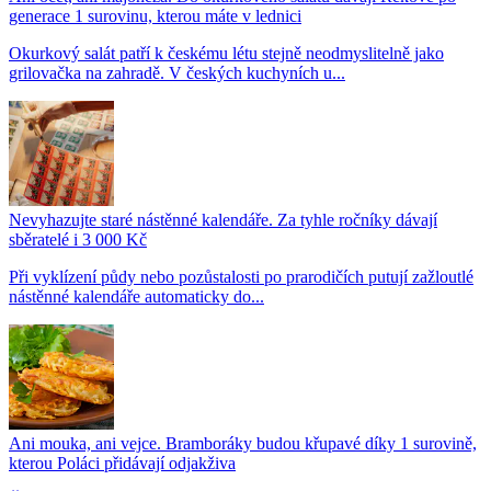
generace 1 surovinu, kterou máte v lednici
Okurkový salát patří k českému létu stejně neodmyslitelně jako
grilovačka na zahradě. V českých kuchyních u...
Nevyhazujte staré nástěnné kalendáře. Za tyhle ročníky dávají
sběratelé i 3 000 Kč
Při vyklízení půdy nebo pozůstalosti po prarodičích putují zažloutlé
nástěnné kalendáře automaticky do...
Ani mouka, ani vejce. Bramboráky budou křupavé díky 1 surovině,
kterou Poláci přidávají odjakživa