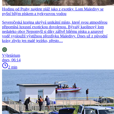
Hodinu od Prahy najdete pláž jako z exotiky. Lom Maledivy se
pyšní bílým pískem a tyrkysovou vodou
Severočeská krajina ukrývá unikátní místo, které svou atmosférou
připomíná luxusní exotickou dovolenou. Bývalý kaolinový lom
nedaleko obce Nepomyšl si díky zářivě bílému písku a azurové
vodě vysloužil výstižnou přezdívku Maledivy. Dnes už z původní
krásy zbylo jen malé jezírko, přesto…
Výletárium
dnes, 06:14
2 min