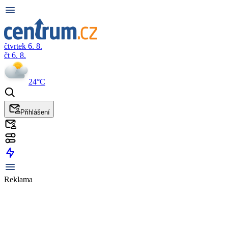
čtvrtek 6. 8.
čt 6. 8.
24°C
Přihlášení
Reklama