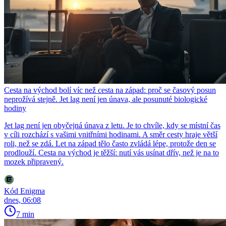
Cesta na východ bolí víc než cesta na západ: proč se časový posun
neprožívá stejně. Jet lag není jen únava, ale posunuté biologické
hodiny
Jet lag není jen obyčejná únava z letu. Je to chvíle, kdy se místní čas
v cíli rozchází s vašimi vnitřními hodinami. A směr cesty hraje větší
roli, než se zdá. Let na západ tělo často zvládá lépe, protože den se
prodlouží. Cesta na východ je těžší: nutí vás usínat dřív, než je na to
mozek připravený.
Kód Enigma
dnes, 06:08
7 min