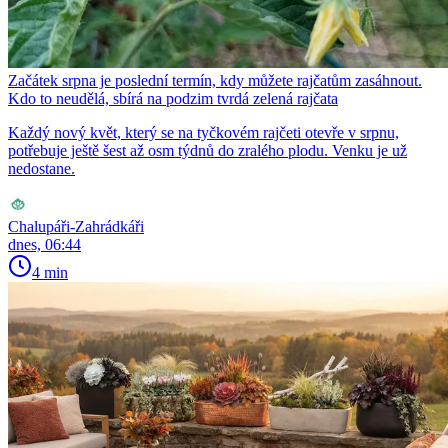
Začátek srpna je poslední termín, kdy můžete rajčatům zasáhnout.
Kdo to neudělá, sbírá na podzim tvrdá zelená rajčata
Každý nový květ, který se na tyčkovém rajčeti otevře v srpnu,
potřebuje ještě šest až osm týdnů do zralého plodu. Venku je už
nedostane.
Chalupáři-Zahrádkáři
dnes, 06:44
4 min