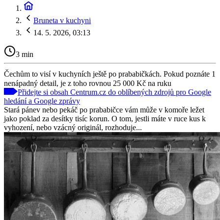
Bruneta v kuchyni
14. 5. 2026, 03:13
3 min
Čechům to visí v kuchyních ještě po prababičkách. Pokud poznáte 1
nenápadný detail, je z toho rovnou 25 000 Kč na ruku
Přidejte si obsah Centrum.cz do oblíbených zdrojů pro Google
hledání a Google zprávy
Stará pánev nebo pekáč po prababičce vám může v komoře ležet
jako poklad za desítky tisíc korun. O tom, jestli máte v ruce kus k
vyhození, nebo vzácný originál, rozhoduje...