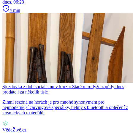
dnes, 06:23
4 min
Sjezdovka z dob socialismu v kurzu: Staré retro lyže z půdy dnes
prodáte i za několik tisíc
Zimní sezóna na horách je pro mnohé synonymem pro
nejmodernější carvingové speciálky, helmy s bluetooth a oblečení z
kosmických materiálů.
VědaŽivě.cz