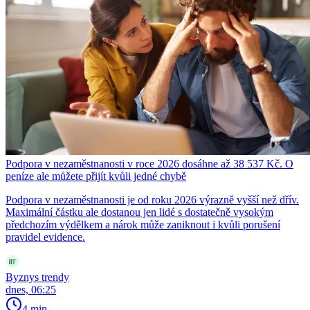
Podpora v nezaměstnanosti v roce 2026 dosáhne až 38 537 Kč. O
peníze ale můžete přijít kvůli jedné chybě
Podpora v nezaměstnanosti je od roku 2026 výrazně vyšší než dřív.
Maximální částku ale dostanou jen lidé s dostatečně vysokým
předchozím výdělkem a nárok může zaniknout i kvůli porušení
pravidel evidence.
Byznys trendy
dnes, 06:25
4 min