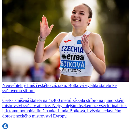
Neuvěřitelný finiš českého zázraku. Botková vytáhla štafetu ke
světovému stříbru
Česká smíšená štafeta na 4x400 metrů získala stříbro na juniorském
mistrovství světa v atletice. Nejrychlejším úsekem ze všech finalistek
jí k tomu pomohla finišmanka Linda Botková, hvězda nedávného
dorosteneckého mistrovství Evropy.