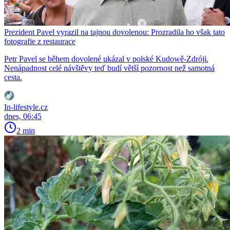
Prezident Pavel vyrazil na tajnou dovolenou: Prozradila ho však tato
fotografie z restaurace
Petr Pavel se během dovolené ukázal v polské Kudowě-Zdróji.
Nenápadnost celé návštěvy teď budí větší pozornost než samotná
cesta.
In-lifestyle.cz
dnes, 06:45
2 min