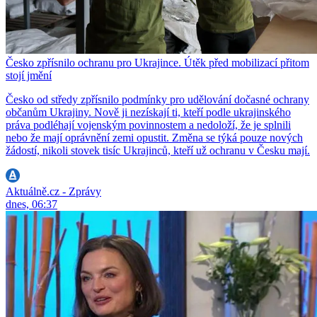
Česko zpřísnilo ochranu pro Ukrajince. Útěk před mobilizací přitom
stojí jmění
Česko od středy zpřísnilo podmínky pro udělování dočasné ochrany
občanům Ukrajiny. Nově ji nezískají ti, kteří podle ukrajinského
práva podléhají vojenským povinnostem a nedoloží, že je splnili
nebo že mají oprávnění zemi opustit. Změna se týká pouze nových
žádostí, nikoli stovek tisíc Ukrajinců, kteří už ochranu v Česku mají.
Aktuálně.cz - Zprávy
dnes, 06:37