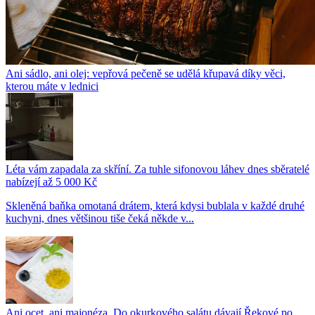
Ani sádlo, ani olej: vepřová pečeně se udělá křupavá díky věci,
kterou máte v lednici
Léta vám zapadala za skříní. Za tuhle sifonovou láhev dnes sběratelé
nabízejí až 5 000 Kč
Skleněná baňka omotaná drátem, která kdysi bublala v každé druhé
kuchyni, dnes většinou tiše čeká někde v...
Ani ocet, ani majonéza. Do okurkového salátu dávají Řekové po