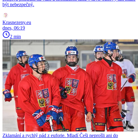
být nebezpečný.
Krasnezeny.eu
dnes, 06:19
2 min
Zklamání a rychlý pád z euforie. Mladí Češi neprošli ani do