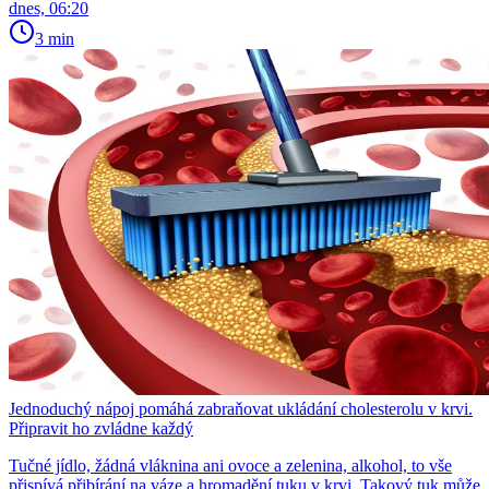
dnes, 06:20
3 min
Jednoduchý nápoj pomáhá zabraňovat ukládání cholesterolu v krvi.
Připravit ho zvládne každý
Tučné jídlo, žádná vláknina ani ovoce a zelenina, alkohol, to vše
přispívá přibírání na váze a hromadění tuku v krvi. Takový tuk může