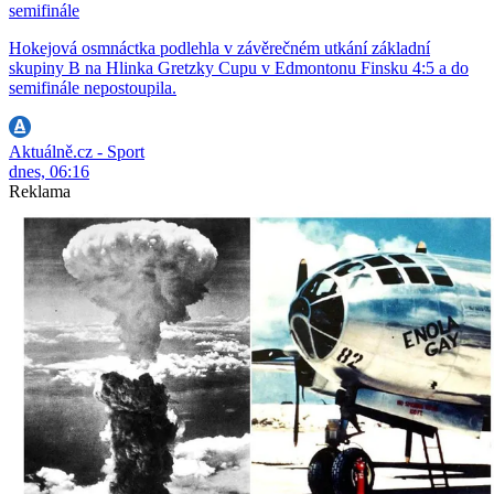
semifinále
Hokejová osmnáctka podlehla v závěrečném utkání základní
skupiny B na Hlinka Gretzky Cupu v Edmontonu Finsku 4:5 a do
semifinále nepostoupila.
Aktuálně.cz - Sport
dnes, 06:16
Reklama