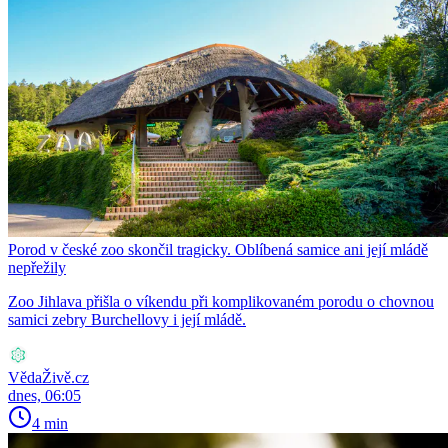
Porod v české zoo skončil tragicky. Oblíbená samice ani její mládě
nepřežily
Zoo Jihlava přišla o víkendu při komplikovaném porodu o chovnou
samici zebry Burchellovy i její mládě.
VědaŽivě.cz
dnes, 06:05
4 min