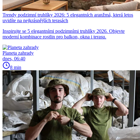
Trendy podzimní truhlíky 2026: 5 elegantních aranžmá, která letos
uvidíte na nejkrásnějších terasách
Inspirujte se 5 elegantními podzimními truhlíky 2026. Objevte
moderní kombinace rostlin pro balkon, okna i terasu.
Planeta zahrady
dnes, 06:40
8 min