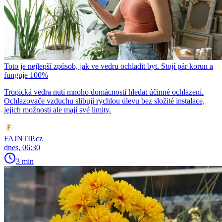
Toto je nejlepší způsob, jak ve vedru ochladit byt. Stojí pár korun a
funguje 100%
Tropická vedra nutí mnoho domácností hledat účinné ochlazení.
Ochlazovače vzduchu slibují rychlou úlevu bez složité instalace,
jejich možnosti ale mají své limity.
FAJNTIP.cz
dnes, 06:30
3 min