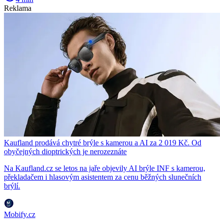
Reklama
Kaufland prodává chytré brýle s kamerou a AI za 2 019 Kč. Od
obyčejných dioptrických je nerozeznáte
Na Kaufland.cz se letos na jaře objevily AI brýle INF s kamerou,
překladačem i hlasovým asistentem za cenu běžných slunečních
brýlí.
Mobify.cz