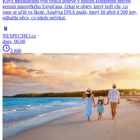
Když mezinárodní tým vědců poprvé v historii kompletně přečetl
genom starověkého Egypťana, čekal je objev, který boří vše, co
jsme se učili ve škole. Analýza DNA muže, který žil před 4 500 lety,
odhalila něco, co nikdo nečekal.
NESPECHEJ.cz
dnes, 06:00
3 min