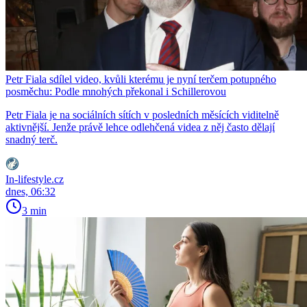
Petr Fiala sdílel video, kvůli kterému je nyní terčem potupného
posměchu: Podle mnohých překonal i Schillerovou
Petr Fiala je na sociálních sítích v posledních měsících viditelně
aktivnější. Jenže právě lehce odlehčená videa z něj často dělají
snadný terč.
In-lifestyle.cz
dnes, 06:32
3 min