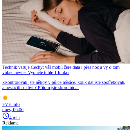
Technik varuje Čechy: váš mobil žere data i přes noc a vy o tom
vůbec nevíte. Vypněte tuhle 1 funkci
Zkontrolovali jste někdy v půlce měsíce, kolik dat jste spotřebovali,
a nestačili se divit? Přitom jste skoro nic...
FVE.info
dnes, 06:06
4 min
Reklama