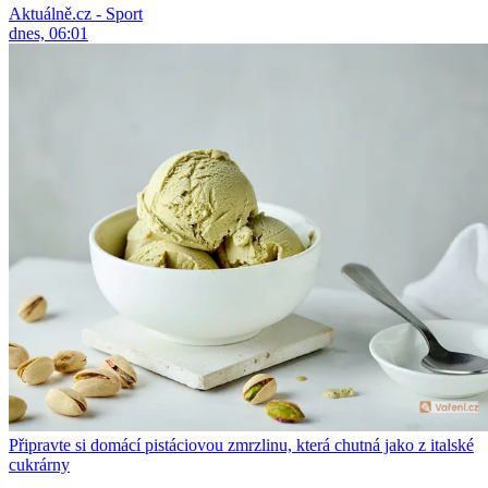
Aktuálně.cz - Sport
dnes, 06:01
Připravte si domácí pistáciovou zmrzlinu, která chutná jako z italské
cukrárny