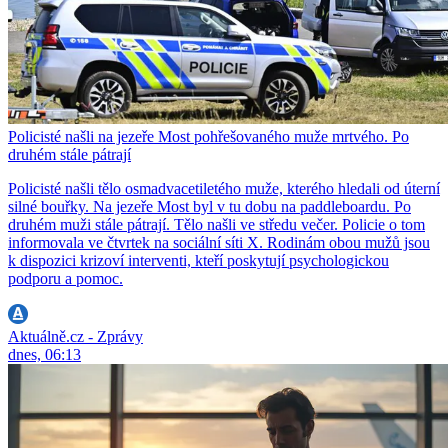
Policisté našli na jezeře Most pohřešovaného muže mrtvého. Po
druhém stále pátrají
Policisté našli tělo osmadvacetiletého muže, kterého hledali od úterní
silné bouřky. Na jezeře Most byl v tu dobu na paddleboardu. Po
druhém muži stále pátrají. Tělo našli ve středu večer. Policie o tom
informovala ve čtvrtek na sociální síti X. Rodinám obou mužů jsou
k dispozici krizoví interventi, kteří poskytují psychologickou
podporu a pomoc.
Aktuálně.cz - Zprávy
dnes, 06:13