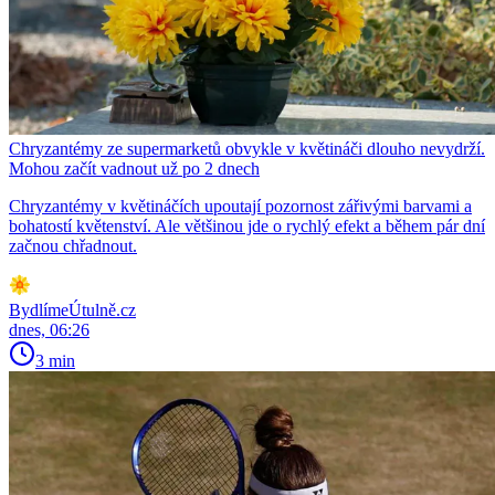
Chryzantémy ze supermarketů obvykle v květináči dlouho nevydrží.
Mohou začít vadnout už po 2 dnech
Chryzantémy v květináčích upoutají pozornost zářivými barvami a
bohatostí květenství. Ale většinou jde o rychlý efekt a během pár dní
začnou chřadnout.
BydlímeÚtulně.cz
dnes, 06:26
3 min