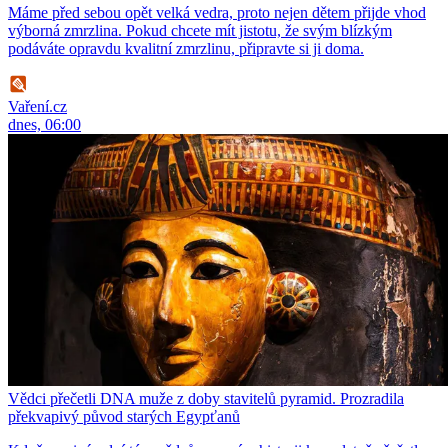
Máme před sebou opět velká vedra, proto nejen dětem přijde vhod
výborná zmrzlina. Pokud chcete mít jistotu, že svým blízkým
podáváte opravdu kvalitní zmrzlinu, připravte si ji doma.
Vaření.cz
dnes, 06:00
Vědci přečetli DNA muže z doby stavitelů pyramid. Prozradila
překvapivý původ starých Egypťanů