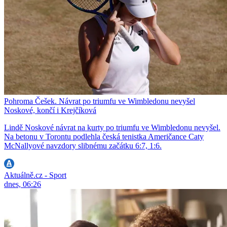
Pohroma Češek. Návrat po triumfu ve Wimbledonu nevyšel
Noskové, končí i Krejčíková
Lindě Noskové návrat na kurty po triumfu ve Wimbledonu nevyšel.
Na betonu v Torontu podlehla česká tenistka Američance Caty
McNallyové navzdory slibnému začátku 6:7, 1:6.
Aktuálně.cz - Sport
dnes, 06:26