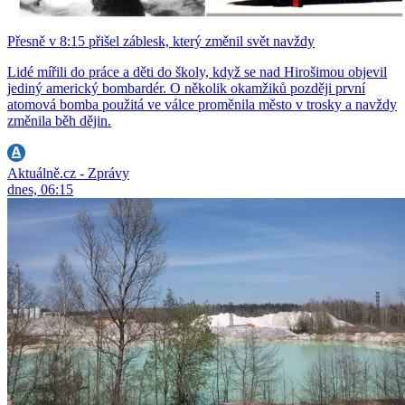
Přesně v 8:15 přišel záblesk, který změnil svět navždy
Lidé mířili do práce a děti do školy, když se nad Hirošimou objevil
jediný americký bombardér. O několik okamžiků později první
atomová bomba použitá ve válce proměnila město v trosky a navždy
změnila běh dějin.
Aktuálně.cz - Zprávy
dnes, 06:15