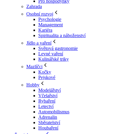
Pro hospodyňky
Zahrada
Osobní rozvoj
Psychologie
Management
Kariéra
Spiritualita a náboženství
Jídlo a vaření
Světová gastronomie
Levné vaření
Kulinářské triky
Mazlíčci
Kočky
Pejskové
Hobby
Modelářství
Včelařství
Rybaření
Letectví
Automobilismus
Adrenalin
Sběratelství
Houbaření