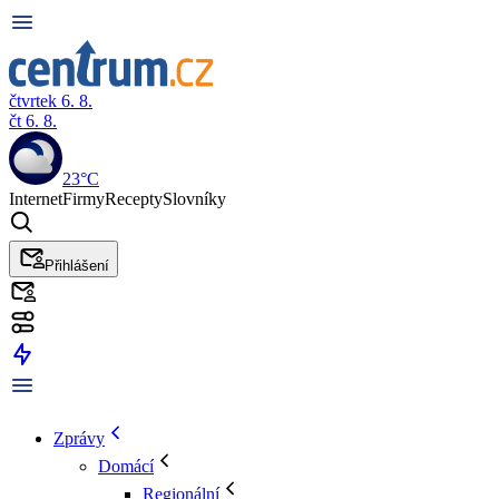
čtvrtek 6. 8.
čt 6. 8.
23°C
Internet
Firmy
Recepty
Slovníky
Přihlášení
Zprávy
Domácí
Regionální