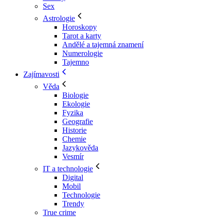
Sex
Astrologie
Horoskopy
Tarot a karty
Andělé a tajemná znamení
Numerologie
Tajemno
Zajímavosti
Věda
Biologie
Ekologie
Fyzika
Geografie
Historie
Chemie
Jazykověda
Vesmír
IT a technologie
Digital
Mobil
Technologie
Trendy
True crime