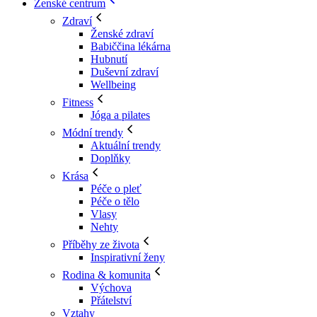
Ženské centrum
Zdraví
Ženské zdraví
Babiččina lékárna
Hubnutí
Duševní zdraví
Wellbeing
Fitness
Jóga a pilates
Módní trendy
Aktuální trendy
Doplňky
Krása
Péče o pleť
Péče o tělo
Vlasy
Nehty
Příběhy ze života
Inspirativní ženy
Rodina & komunita
Výchova
Přátelství
Vztahy