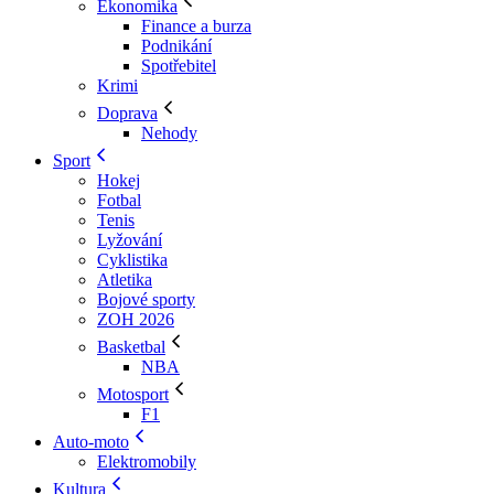
Ekonomika
Finance a burza
Podnikání
Spotřebitel
Krimi
Doprava
Nehody
Sport
Hokej
Fotbal
Tenis
Lyžování
Cyklistika
Atletika
Bojové sporty
ZOH 2026
Basketbal
NBA
Motosport
F1
Auto-moto
Elektromobily
Kultura