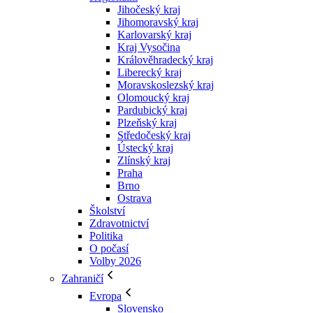
Jihočeský kraj
Jihomoravský kraj
Karlovarský kraj
Kraj Vysočina
Králověhradecký kraj
Liberecký kraj
Moravskoslezský kraj
Olomoucký kraj
Pardubický kraj
Plzeňský kraj
Středočeský kraj
Ústecký kraj
Zlínský kraj
Praha
Brno
Ostrava
Školství
Zdravotnictví
Politika
O počasí
Volby 2026
Zahraničí
Evropa
Slovensko