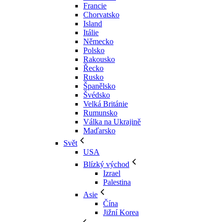
Francie
Chorvatsko
Island
Itálie
Německo
Polsko
Rakousko
Řecko
Rusko
Španělsko
Švédsko
Velká Británie
Rumunsko
Válka na Ukrajině
Maďarsko
Svět
USA
Blízký východ
Izrael
Palestina
Asie
Čína
Jižní Korea