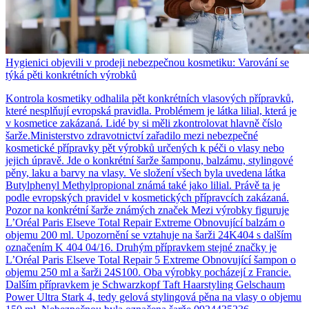
Hygienici objevili v prodeji nebezpečnou kosmetiku: Varování se
týká pěti konkrétních výrobků
Kontrola kosmetiky odhalila pět konkrétních vlasových přípravků,
které nesplňují evropská pravidla. Problémem je látka lilial, která je
v kosmetice zakázaná. Lidé by si měli zkontrolovat hlavně číslo
šarže.Ministerstvo zdravotnictví zařadilo mezi nebezpečné
kosmetické přípravky pět výrobků určených k péči o vlasy nebo
jejich úpravě. Jde o konkrétní šarže šamponu, balzámu, stylingové
pěny, laku a barvy na vlasy. Ve složení všech byla uvedena látka
Butylphenyl Methylpropional známá také jako lilial. Právě ta je
podle evropských pravidel v kosmetických přípravcích zakázaná.
Pozor na konkrétní šarže známých značek Mezi výrobky figuruje
L’Oréal Paris Elseve Total Repair Extreme Obnovující balzám o
objemu 200 ml. Upozornění se vztahuje na šarži 24K404 s dalším
označením K 404 04/16. Druhým přípravkem stejné značky je
L’Oréal Paris Elseve Total Repair 5 Extreme Obnovující šampon o
objemu 250 ml a šarži 24S100. Oba výrobky pocházejí z Francie.
Dalším přípravkem je Schwarzkopf Taft Haarstyling Gelschaum
Power Ultra Stark 4, tedy gelová stylingová pěna na vlasy o objemu