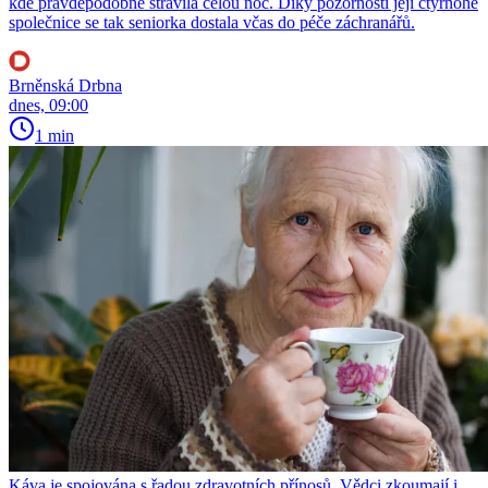
kde pravděpodobně strávila celou noc. Díky pozornosti její čtyřnohé
společnice se tak seniorka dostala včas do péče záchranářů.
Brněnská Drbna
dnes, 09:00
1 min
Káva je spojována s řadou zdravotních přínosů. Vědci zkoumají i