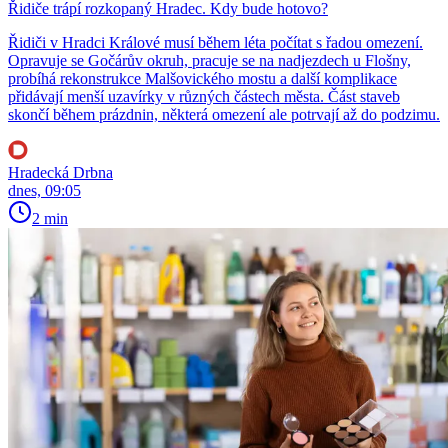
Řidiče trápí rozkopaný Hradec. Kdy bude hotovo?
Řidiči v Hradci Králové musí během léta počítat s řadou omezení.
Opravuje se Gočárův okruh, pracuje se na nadjezdech u Flošny,
probíhá rekonstrukce Malšovického mostu a další komplikace
přidávají menší uzavírky v různých částech města. Část staveb
skončí během prázdnin, některá omezení ale potrvají až do podzimu.
Hradecká Drbna
dnes, 09:05
2 min