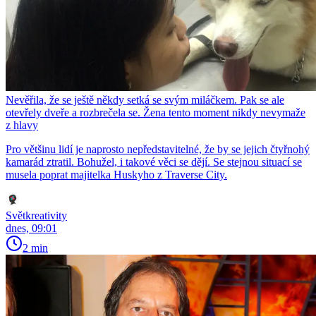
Nevěřila, že se ještě někdy setká se svým miláčkem. Pak se ale
otevřely dveře a rozbrečela se. Žena tento moment nikdy nevymaže
z hlavy
Pro většinu lidí je naprosto nepředstavitelné, že by se jejich čtyřnohý
kamarád ztratil. Bohužel, i takové věci se dějí. Se stejnou situací se
musela poprat majitelka Huskyho z Traverse City.
Světkreativity
dnes, 09:01
2 min