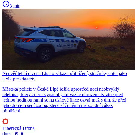
3 min
Neuvěřitelná drzost: Lhal o zákazu přiblížení, strážníky chtěl jako
taxík pro cigarety
Městská policie v České Lípě řešila uprostřed noci neobvyklý
telefonát, který zprvu vypadal jako vážné ohrožení. Krátce před
jednou hodinou ranní se na tísňové lince ozval muž s tím, že před
jeho domem sedí osoba, která vůči němu má soudní zákaz
přiblížení.
Liberecká Drbna
dnes, 09:00