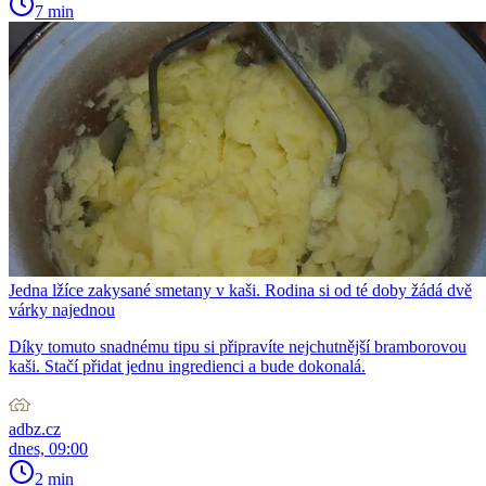
7 min
Jedna lžíce zakysané smetany v kaši. Rodina si od té doby žádá dvě
várky najednou
Díky tomuto snadnému tipu si připravíte nejchutnější bramborovou
kaši. Stačí přidat jednu ingredienci a bude dokonalá.
adbz.cz
dnes, 09:00
2 min