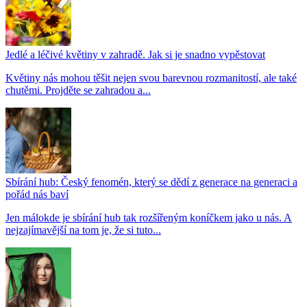
Jedlé a léčivé květiny v zahradě. Jak si je snadno vypěstovat
Květiny nás mohou těšit nejen svou barevnou rozmanitostí, ale také
chutěmi. Projděte se zahradou a...
Sbírání hub: Český fenomén, který se dědí z generace na generaci a
pořád nás baví
Jen málokde je sbírání hub tak rozšířeným koníčkem jako u nás. A
nejzajímavější na tom je, že si tuto...