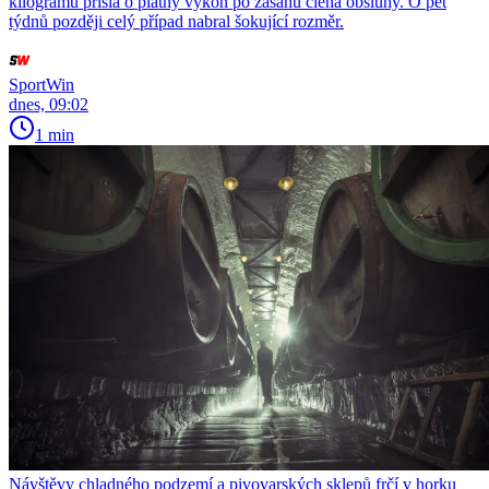
kilogramu přišla o platný výkon po zásahu člena obsluhy. O pět
týdnů později celý případ nabral šokující rozměr.
SportWin
dnes, 09:02
1 min
Návštěvy chladného podzemí a pivovarských sklepů frčí v horku