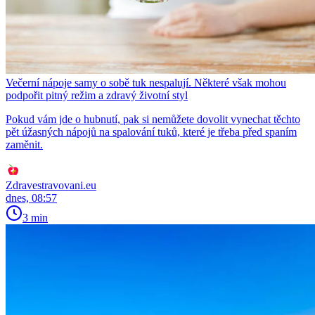
Večerní nápoje samy o sobě tuk nespalují. Některé však mohou
podpořit pitný režim a zdravý životní styl
Pokud vám jde o hubnutí, pak si nemůžete dovolit vynechat těchto
pět úžasných nápojů na spalování tuků, které je třeba před spaním
zaměnit.
Zdravestravovani.eu
dnes, 08:57
3 min