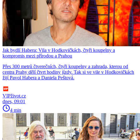
Jak bydlí Habera: Vila v Hodkovičkách, čtyři koupelny a
kompromis mezi přírodou a Prahou
Přes 300 metrů čtverečních, čtyři koupelny a zahrada, kterou od
centra Prahy dělí čtvrt hodiny jízdy. Tak si ve vile v Hodkovičkách
žijí Pavol Habera a Daniela Peštová.
VIPživot.cz
dnes, 09:01
4 min