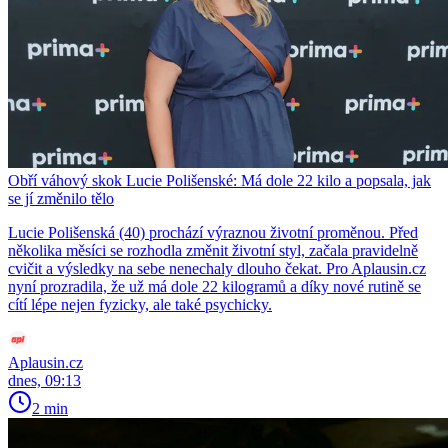
Obří váhový skok Lucie Polišenské: Má dole 22 kilo a popsala, jak
se jí změnilo tělo
Lucie Polišenská (40) prochází výraznou životní proměnou. Před
několika měsíci se rozhodla změnit životní styl, začala pravidelně
cvičit a výsledky na sebe nenechaly dlouho čekat. Pro Aplausin.cz
nyní prozradila, že už má dole 22 kilogramů a díky nové rutině se
cítí lépe nejen fyzicky, ale také psychicky.
Aplausin.cz
dnes, 09:13
2 min