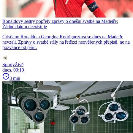
Ronaldovy sestry popřely zprávy o dnešní svatbě na Madeiře:
Žádné datum neexistuje
Cristiano Ronaldo a Georgina Rodríguezová se dnes na Madeiře
nevzali. Zprávy o svatbě stály na řetězci neověřených přepisů, ne na
pozvánce od páru.
SportyŽivě
dnes, 09:19
3 min