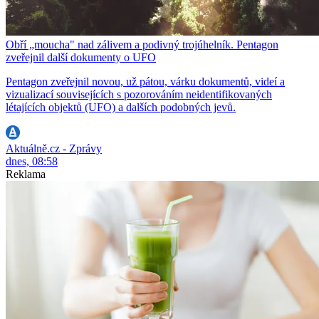
Obří „moucha" nad zálivem a podivný trojúhelník. Pentagon
zveřejnil další dokumenty o UFO
Pentagon zveřejnil novou, už pátou, várku dokumentů, videí a
vizualizací souvisejících s pozorováním neidentifikovaných
létajících objektů (UFO) a dalších podobných jevů.
Aktuálně.cz - Zprávy
dnes, 08:58
Reklama