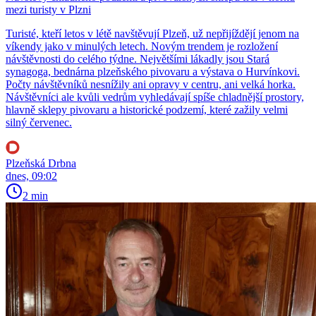
mezi turisty v Plzni
Turisté, kteří letos v létě navštěvují Plzeň, už nepřijíždějí jenom na
víkendy jako v minulých letech. Novým trendem je rozložení
návštěvnosti do celého týdne. Největšími lákadly jsou Stará
synagoga, bednárna plzeňského pivovaru a výstava o Hurvínkovi.
Počty návštěvníků nesnížily ani opravy v centru, ani velká horka.
Návštěvníci ale kvůli vedrům vyhledávají spíše chladnější prostory,
hlavně sklepy pivovaru a historické podzemí, které zažily velmi
silný červenec.
Plzeňská Drbna
dnes, 09:02
2 min