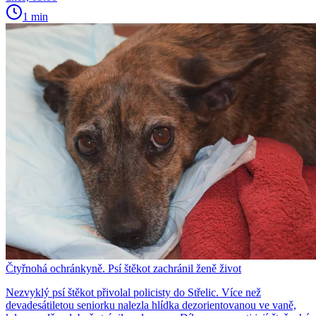
1 min
Čtyřnohá ochránkyně. Psí štěkot zachránil ženě život
Nezvyklý psí štěkot přivolal policisty do Střelic. Více než
devadesátiletou seniorku nalezla hlídka dezorientovanou ve vaně,