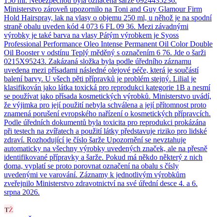
150 ml. Nebezpečnou byla označena šarže 0924435236.
Ministerstvo zároveň upozornilo na Toni and Guy Glamour Firm
Hold Hairspray, lak na vlasy o objemu 250 ml, u něhož je na spodní
straně obalu uveden kód 4 073 6 FL 09 36. Mezi závadnými
výrobky je také barva na vlasy Pátým výrobkem je Syoss
Professional Performance Oleo Intense Permanent Oil Color Double
Oil Booster v odstínu Teplý měděný s označením 6 76. Jde o šarži
0215X95243. Zakázaná složka byla podle úředního záznamu
uvedena mezi přísadami následné olejové péče, která je součástí
balení barvy. U všech pěti přípravků je problém stejný. Lilial je
klasifikován jako látka toxická pro reprodukci kategorie 1B a nesmí
se používat jako přísada kosmetických výrobků. Ministerstvo uvádí,
že výjimka pro její použití nebyla schválena a její přítomnost proto
znamená porušení evropského nařízení o kosmetických přípravcích.
Podle úředních dokumentů byla toxicita pro reprodukci prokázána
při testech na zvířatech a použití látky představuje riziko pro lidské
zdraví. Rozhodující je číslo šarže Upozornění se nevztahuje
automaticky na všechny výrobky uvedených značek, ale na přesně
identifikované přípravky a šarže. Pokud má někdo některý z nich
doma, vyplatí se proto porovnat označení na obalu s čísly
uvedenými ve varování. Záznamy k jednotlivým výrobkům
zveřejnilo Ministerstvo zdravotnictví na své úřední desce 4. a 6.
srpna 2026.