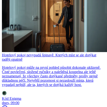
Hotelový pokoj nevypadá špinavě. Kterých míst se ale dotýkat
raději opatrně
Hotelový pokoj může na první pohled působit dokonale uklizeně.
Čisté povlečení, složené ručníky a naleštěná koupelna ale ještě
neznamenají, že všechny často dotýkané předměty prošly stejně
důkladnou péčí. Největší pozornost si nezaslouží místa, která
vypadají nejhůř, ale ta, kterých se dotýká každý host.
Kód Enigma
dnes, 09:00