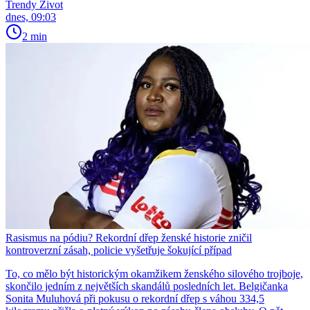
Trendy Život
dnes, 09:03
2 min
Rasismus na pódiu? Rekordní dřep ženské historie zničil
kontroverzní zásah, policie vyšetřuje šokující případ
To, co mělo být historickým okamžikem ženského silového trojboje,
skončilo jedním z největších skandálů posledních let. Belgičanka
Sonita Muluhová při pokusu o rekordní dřep s váhou 334,5