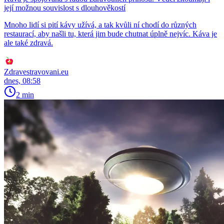
její možnou souvislost s dlouhověkostí
Mnoho lidí si pití kávy užívá, a tak kvůli ní chodí do různých
restaurací, aby našli tu, která jim bude chutnat úplně nejvíc. Káva je
ale také zdravá.
Zdravestravovani.eu
dnes, 08:58
2 min