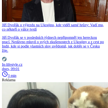
Jiří Dvořák o výjezdu na Ukrajinu, kde viděl samé hrůzy: Vadí mu,
co někteří o válce tvrdí
Jiří Dvořák se v posledních týdnech nepřipomněl jen hereckou
prací. Nedávno mluvil o svých zkušenostech z Ukrajiny a z cest po
Indii, kde si podle vlastních slov uvědomil, jak dobře se v Česku
žije.
In-lifestyle.cz
dnes, 09:01
3 min
Reklama