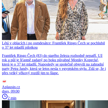
Létá v oblacích i po osmdesátce: František Ringo Čech se pochlubil
o 37 let mladší pilotkou
František Ringo Čech (83) do starého železa rozhodně nepatří. Už
rok a půl je šťastně zadaný po boku půvabné Moniky Kopecké,
která je o 37 let mladší. Naposledy se společně objevili na zahradní
party Petra Jandy, která se letos nesla v egyptském stylu. Zdá se, že i
přes velký věkový rozdíl jim to šlape.
Aplausin.cz
dnes, 09:00
2 min