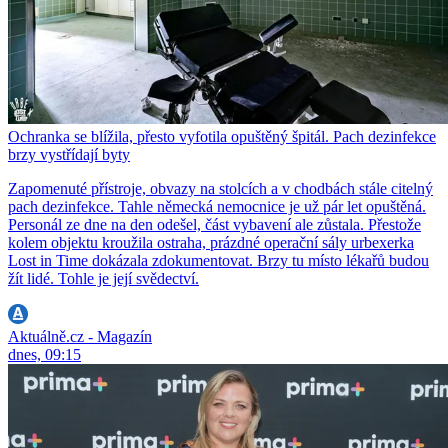
Ochranka se blížila, přesto vyfotila opuštěný špitál. Pach dezinfekce
brzy vystřídají byty
Zapomenuté přístroje, obvazy na stolcích a v chodbách stále citelný
pach dezinfekce. Tahle německá nemocnice je už pár let opuštěná.
Personál ze dne na den odešel, část vybavení ale zůstala. Přestože
kolem objektu kroužila ostraha, prázdné operační sály urbexerka
Lost in Time dokázala zdokumentovat. Brzy tu místo lékařů budou
žít lidé. Tohle je její svědectví.
Aktuálně.cz - Magazín
dnes, 09:15