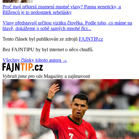
Proč mají některá znamení mastné vlasy? Panna geneticky, u
Blíženců je to nedostatek sebelásky
Vlasy představují určitou vizitku člověka. Podle toho, co máme na
hlavě, dokážeme o sobě samých mnohé říci...
Tento článek byl publikován ze zdrojů
FAJNTIP.cz
Bez FAJNTIPU by byl internet o něco chudší.
Všechny články tohoto autora →
Vybrali jsme pro vás
Magazíny a zajímavosti