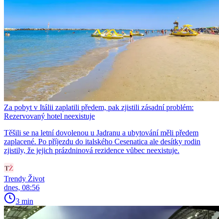
Za pobyt v Itálii zaplatili předem, pak zjistili zásadní problém:
Rezervovaný hotel neexistuje
Těšili se na letní dovolenou u Jadranu a ubytování měli předem
zaplacené. Po příjezdu do italského Cesenatica ale desítky rodin
zjistily, že jejich prázdninová rezidence vůbec neexistuje.
Trendy Život
dnes, 08:56
3 min