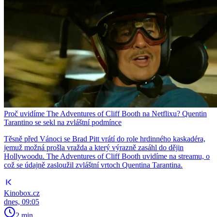
Proč uvidíme The Adventures of Cliff Booth na Netflixu? Quentin
Tarantino se sekl na zvláštní podmínce
Těsně před Vánoci se Brad Pitt vrátí do role hrdinného kaskadéra,
jemuž možná prošla vražda a který výrazně zasáhl do dějin
Hollywoodu. The Adventures of Cliff Booth uvidíme na streamu, o
což se údajně zasloužil zvláštní vrtoch Quentina Tarantina.
Kinobox.cz
dnes, 09:05
2 min