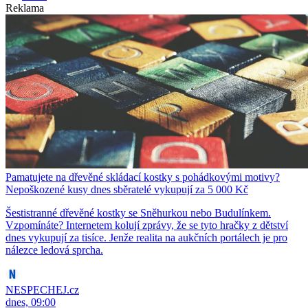
Reklama
Pamatujete na dřevěné skládací kostky s pohádkovými motivy?
Nepoškozené kusy dnes sběratelé vykupují za 5 000 Kč
Šestistranné dřevěné kostky se Sněhurkou nebo Budulínkem.
Vzpomínáte? Internetem kolují zprávy, že se tyto hračky z dětství
dnes vykupují za tisíce. Jenže realita na aukčních portálech je pro
nálezce ledová sprcha.
NESPECHEJ.cz
dnes, 09:00