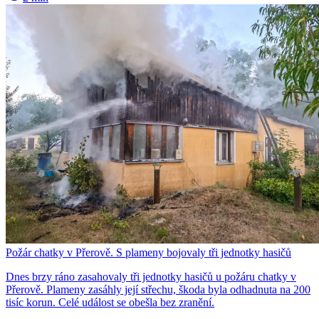
Požár chatky v Přerově. S plameny bojovaly tři jednotky hasičů
Dnes brzy ráno zasahovaly tři jednotky hasičů u požáru chatky v
Přerově. Plameny zasáhly její střechu, škoda byla odhadnuta na 200
tisíc korun. Celé událost se obešla bez zranění.