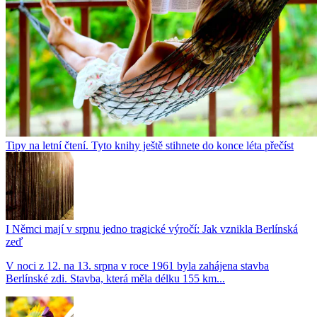
Tipy na letní čtení. Tyto knihy ještě stihnete do konce léta přečíst
I Němci mají v srpnu jedno tragické výročí: Jak vznikla Berlínská
zeď
V noci z 12. na 13. srpna v roce 1961 byla zahájena stavba
Berlínské zdi. Stavba, která měla délku 155 km...