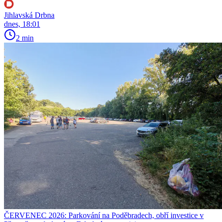
Jihlavská Drbna
dnes, 18:01
2 min
ČERVENEC 2026: Parkování na Poděbradech, obří investice v