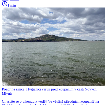
1 min
Pozor na sinice. Hygienici varují před koupáním v části Nových
Mlýnů
Chystáte se o víkendu k vodě? Ve většině přírodních koupališť na