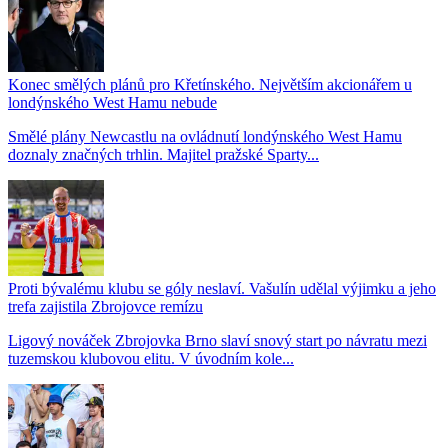
Konec smělých plánů pro Křetínského. Největším akcionářem u
londýnského West Hamu nebude
Smělé plány Newcastlu na ovládnutí londýnského West Hamu
doznaly značných trhlin. Majitel pražské Sparty...
Proti bývalému klubu se góly neslaví. Vašulín udělal výjimku a jeho
trefa zajistila Zbrojovce remízu
Ligový nováček Zbrojovka Brno slaví snový start po návratu mezi
tuzemskou klubovou elitu. V úvodním kole...