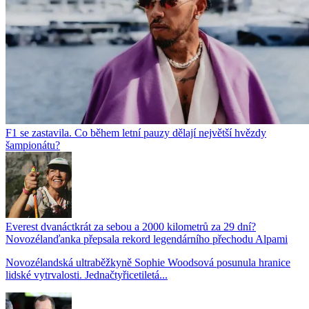
F1 se zastavila. Co během letní pauzy dělají největší hvězdy
šampionátu?
Everest dvanáctkrát za sebou a 2000 kilometrů za 29 dní?
Novozélanďanka přepsala rekord legendárního přechodu Alpami
Novozélandská ultraběžkyně Sophie Woodsová posunula hranice
lidské vytrvalosti. Jednačtyřicetiletá...