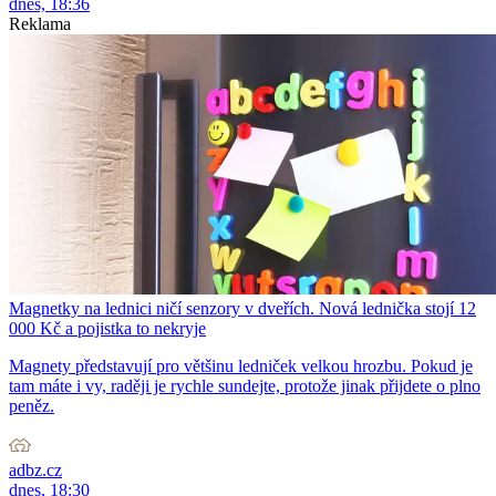
dnes, 18:36
Reklama
Magnetky na lednici ničí senzory v dveřích. Nová lednička stojí 12
000 Kč a pojistka to nekryje
Magnety představují pro většinu ledniček velkou hrozbu. Pokud je
tam máte i vy, raději je rychle sundejte, protože jinak přijdete o plno
peněz.
adbz.cz
dnes, 18:30