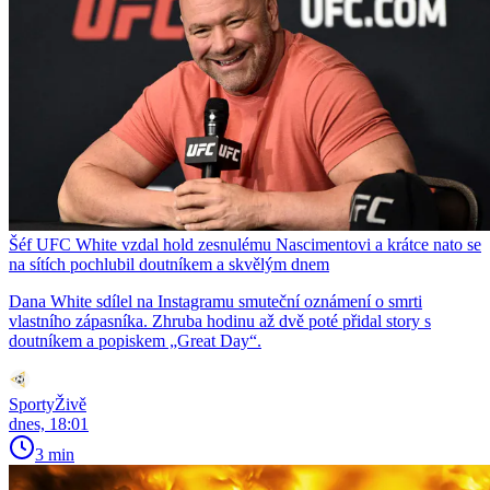
Šéf UFC White vzdal hold zesnulému Nascimentovi a krátce nato se
na sítích pochlubil doutníkem a skvělým dnem
Dana White sdílel na Instagramu smuteční oznámení o smrti
vlastního zápasníka. Zhruba hodinu až dvě poté přidal story s
doutníkem a popiskem „Great Day“.
SportyŽivě
dnes, 18:01
3 min