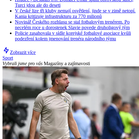
Turci jdou ale do deseti
V české lize tři kluby nemají osvětlení, jinde se v zimě netopí.
Kania kritizuje infrastrukturu za 770 milionů
Novinář Českého rozhlasu se stal fotbalovým trenérem. Po
necelém roce u dorostenek Slavie povede druholigový tým
Policie zasahovala v sídle korejské fotbalové asociace kvůli
podezření kolem jmenování trenéra národního týmu
Zobrazit více
Sport
Vybrali jsme pro vás
Magazíny a zajímavosti