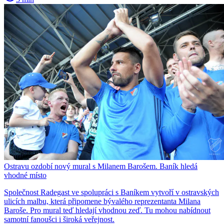
Ostravu ozdobí nový mural s Milanem Barošem. Baník hledá
vhodné místo
Společnost Radegast ve spolupráci s Baníkem vytvoří v ostravských
ulicích malbu, která připomene bývalého reprezentanta Milana
Baroše. Pro mural teď hledají vhodnou zeď. Tu mohou nabídnout
samotní fanoušci i široká veřejnost.