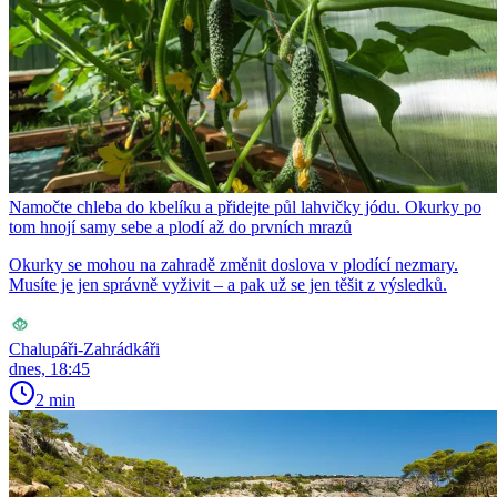
Namočte chleba do kbelíku a přidejte půl lahvičky jódu. Okurky po
tom hnojí samy sebe a plodí až do prvních mrazů
Okurky se mohou na zahradě změnit doslova v plodící nezmary.
Musíte je jen správně vyživit – a pak už se jen těšit z výsledků.
Chalupáři-Zahrádkáři
dnes, 18:45
2 min