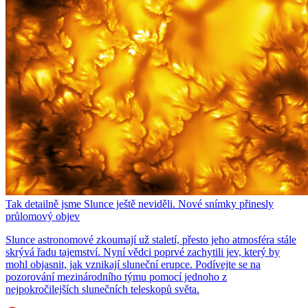
Tak detailně jsme Slunce ještě neviděli. Nové snímky přinesly
průlomový objev
Slunce astronomové zkoumají už staletí, přesto jeho atmosféra stále
skrývá řadu tajemství. Nyní vědci poprvé zachytili jev, který by
mohl objasnit, jak vznikají sluneční erupce. Podívejte se na
pozorování mezinárodního týmu pomocí jednoho z
nejpokročilejších slunečních teleskopů světa.