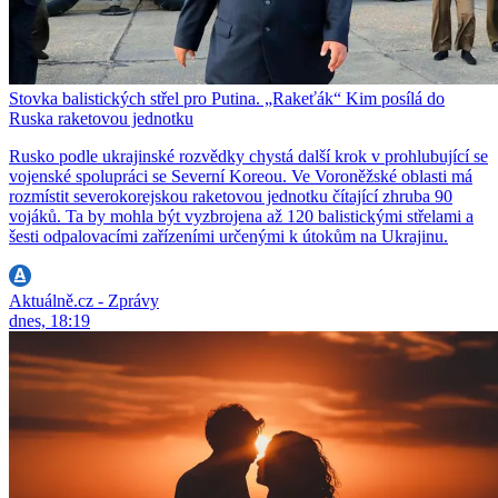
Stovka balistických střel pro Putina. „Rakeťák“ Kim posílá do
Ruska raketovou jednotku
Rusko podle ukrajinské rozvědky chystá další krok v prohlubující se
vojenské spolupráci se Severní Koreou. Ve Voroněžské oblasti má
rozmístit severokorejskou raketovou jednotku čítající zhruba 90
vojáků. Ta by mohla být vyzbrojena až 120 balistickými střelami a
šesti odpalovacími zařízeními určenými k útokům na Ukrajinu.
Aktuálně.cz - Zprávy
dnes, 18:19