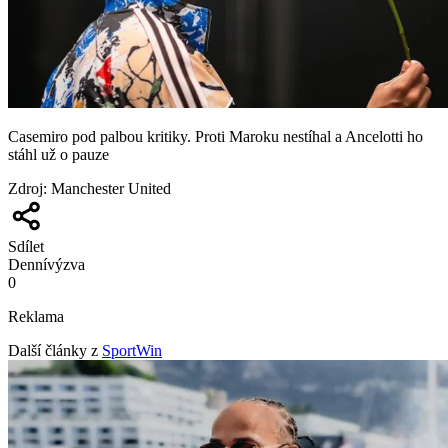
Casemiro pod palbou kritiky. Proti Maroku nestíhal a Ancelotti ho
stáhl už o pauze
Zdroj
:
Manchester United
Sdílet
Denní
výzva
0
Reklama
Další články z
SportWin