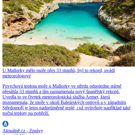
U Mallorky mělo moře přes 33 stupňů, byl to rekord, uvádí
meteorologové
Povrchová teplota moře u Mallorky ve středu odpoledne mírně
přesáhla 33 stupňů a tím zaznamenala nový španělský rekord.
Uvedla to ve čtvrtek meteorologická služba Aemet, která
poznamenala, že moře v okolí Baleárských ostrovů a v západním
Středomoří je letos nadprůměrně teplé, což ovlivňuje například také
noční teploty na pobřeží.
Aktuálně.cz - Zprávy