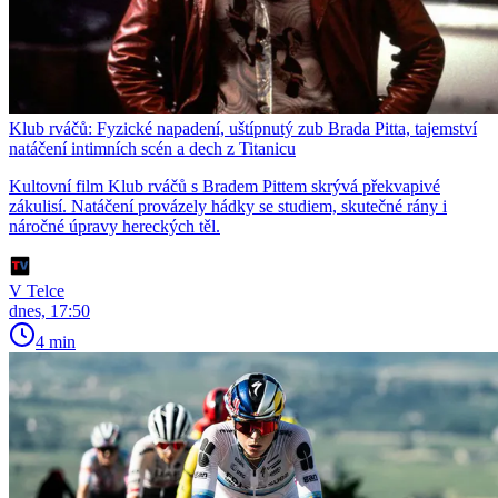
Klub rváčů: Fyzické napadení, uštípnutý zub Brada Pitta, tajemství
natáčení intimních scén a dech z Titanicu
Kultovní film Klub rváčů s Bradem Pittem skrývá překvapivé
zákulisí. Natáčení provázely hádky se studiem, skutečné rány i
náročné úpravy hereckých těl.
V Telce
dnes, 17:50
4 min