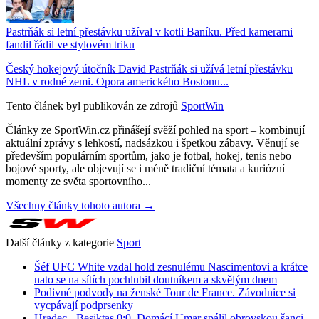
Pastrňák si letní přestávku užíval v kotli Baníku. Před kamerami
fandil řádil ve stylovém triku
Český hokejový útočník David Pastrňák si užívá letní přestávku
NHL v rodné zemi. Opora amerického Bostonu...
Tento článek byl publikován ze zdrojů
SportWin
Články ze SportWin.cz přinášejí svěží pohled na sport – kombinují
aktuální zprávy s lehkostí, nadsázkou i špetkou zábavy. Věnují se
především populárním sportům, jako je fotbal, hokej, tenis nebo
bojové sporty, ale objevují se i méně tradiční témata a kuriózní
momenty ze světa sportovního...
Všechny články tohoto autora →
Další články z kategorie
Sport
Šéf UFC White vzdal hold zesnulému Nascimentovi a krátce
nato se na sítích pochlubil doutníkem a skvělým dnem
Podivné podvody na ženské Tour de France. Závodnice si
vycpávají podprsenky
Hradec - Besiktas 0:0. Domácí Umar spálil obrovskou šanci,