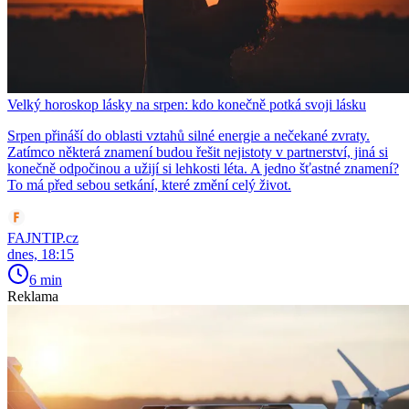
Velký horoskop lásky na srpen: kdo konečně potká svoji lásku
Srpen přináší do oblasti vztahů silné energie a nečekané zvraty.
Zatímco některá znamení budou řešit nejistoty v partnerství, jiná si
konečně odpočinou a užijí si lehkosti léta. A jedno šťastné znamení?
To má před sebou setkání, které změní celý život.
FAJNTIP.cz
dnes, 18:15
6 min
Reklama