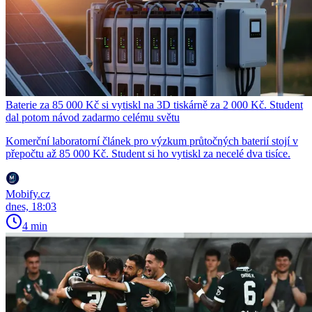
Baterie za 85 000 Kč si vytiskl na 3D tiskárně za 2 000 Kč. Student
dal potom návod zadarmo celému světu
Komerční laboratorní článek pro výzkum průtočných baterií stojí v
přepočtu až 85 000 Kč. Student si ho vytiskl za necelé dva tisíce.
Mobify.cz
dnes, 18:03
4 min