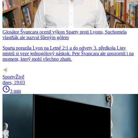
Glosátor Švancara ocenil výkon Sparty proti Lyonu, Suchomela
vlastňák ale nazval šíleným gólem
Sparta porazila Lyon na Letné 2:1 a do odvety 3. předkola Ligy
mistrů si veze jednogólový náskok. Petr Švancara ale upozornil i na
moment, který mohl všechno zhatit.
SportyŽivě
dnes, 19:03
3 min