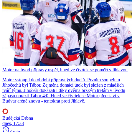
Motor na úvod přípravy uspěl, hned ve čtvrtek se poměří s Jihlavou
Motor vstoupil do období přípravných duelů. Prvním soupeřem
Jihočechů byl Tábor. Zejména domácí útok byl složen z mladších
tváří týmu. Jihočeši dokázali i díky dvěma brzkým trefám v úvodu
zápasu porazit Tábor 4:0. Hned ve čtvrtek se Motor představí v
Budvar aréně znovu - tentokrát proti Jihlavě.
Budějcká Drbna
dnes, 17:33
3 min