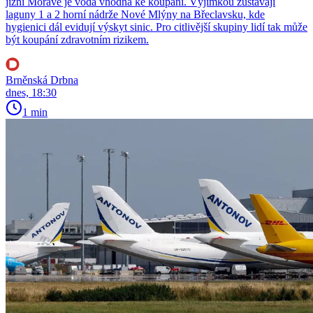
jižní Moravě je voda vhodná ke koupání. Výjimkou zůstávají
laguny 1 a 2 horní nádrže Nové Mlýny na Břeclavsku, kde
hygienici dál evidují výskyt sinic. Pro citlivější skupiny lidí tak může
být koupání zdravotním rizikem.
Brněnská Drbna
dnes, 18:30
1 min