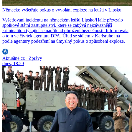
Německo vyšetřuje pokus o vyvolání exploze na letišti v Lipsku
Vyšetřování incidentu na německém letišti Lipsko/Halle převzalo
spolkové státní zastupitelství, které se zabývá nejzávažnější
kriminalitou týkající se například ohrožení bezpečnosti. Informovala
o tom ve čtvrtek agentura DPA. Úřad se sídlem v Karlsruhe má
podle agentury podezření na úmyslný pokus o způsobení exploze.
Aktuálně.cz - Zprávy
dnes, 18:29