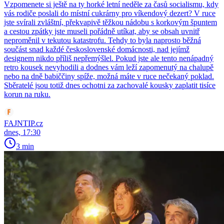
Vzpomenete si ještě na ty horké letní neděle za časů socialismu, kdy
vás rodiče poslali do místní cukrárny pro víkendový dezert? V ruce
jste svírali zvláštní, překvapivě těžkou nádobu s korkovým špuntem
a cestou zpátky jste museli pořádně utíkat, aby se obsah uvnitř
neproměnil v tekutou katastrofu. Tehdy to byla naprosto běžná
součást snad každé československé domácnosti, nad jejímž
designem nikdo příliš nepřemýšlel. Pokud jste ale tento nenápadný
retro kousek nevyhodili a dodnes vám leží zapomenutý na chalupě
nebo na dně babiččiny spíže, možná máte v ruce nečekaný poklad.
Sběratelé jsou totiž dnes ochotni za zachovalé kousky zaplatit tisíce
korun na ruku.
FAJNTIP.cz
dnes, 17:30
3 min