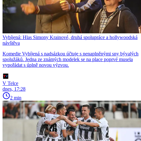
Vybíjená: Hlas Simony Krainové, druhá spolupráce a hollywoodská
návštěva
Komedie Vybíjená s nadsázkou účtuje s nenaplněnými sny bývalých
spolužáků. Jedna ze známých modelek se na place poprvé musela
vypořádat s úplně novou výzvou.
V Telce
dnes, 17:28
2 min