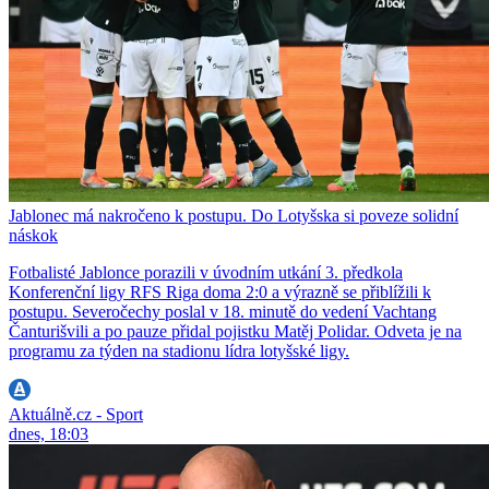
Jablonec má nakročeno k postupu. Do Lotyšska si poveze solidní
náskok
Fotbalisté Jablonce porazili v úvodním utkání 3. předkola
Konferenční ligy RFS Riga doma 2:0 a výrazně se přiblížili k
postupu. Severočechy poslal v 18. minutě do vedení Vachtang
Čanturišvili a po pauze přidal pojistku Matěj Polidar. Odveta je na
programu za týden na stadionu lídra lotyšské ligy.
Aktuálně.cz - Sport
dnes, 18:03