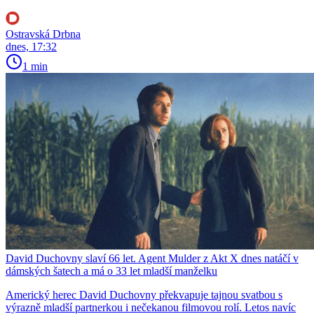
Ostravská Drbna
dnes, 17:32
1 min
David Duchovny slaví 66 let. Agent Mulder z Akt X dnes natáčí v
dámských šatech a má o 33 let mladší manželku
Americký herec David Duchovny překvapuje tajnou svatbou s
výrazně mladší partnerkou i nečekanou filmovou rolí. Letos navíc