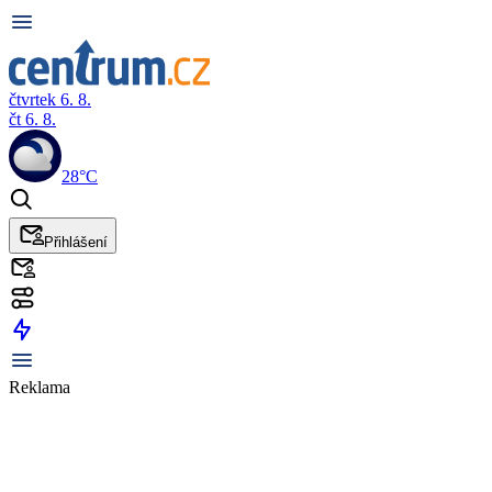
čtvrtek 6. 8.
čt 6. 8.
28°C
Přihlášení
Reklama