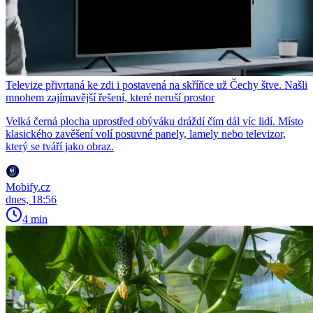
Televize přivrtaná ke zdi i postavená na skříňce už Čechy štve. Našli
mnohem zajímavější řešení, které neruší prostor
Velká černá plocha uprostřed obýváku dráždí čím dál víc lidí. Místo
klasického zavěšení volí posuvné panely, lamely nebo televizor,
který se tváří jako obraz.
Mobify.cz
dnes, 18:56
4 min