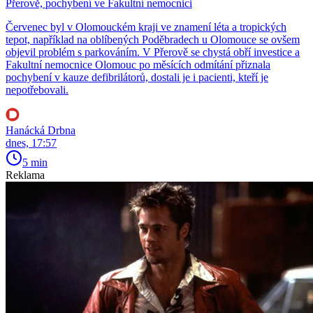
Přerově, pochybení ve Fakultní nemocnici
Červenec byl v Olomouckém kraji ve znamení léta a tropických
tepot, například na oblíbených Poděbradech u Olomouce se ovšem
objevil problém s parkováním. V Přerově se chystá obří investice a
Fakultní nemocnice Olomouc po měsících odmítání přiznala
pochybení v kauze defibrilátorů, dostali je i pacienti, kteří je
nepotřebovali.
Hanácká Drbna
dnes, 17:57
5 min
Reklama