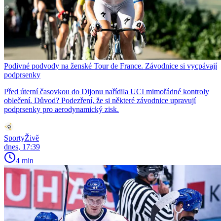
Podivné podvody na ženské Tour de France. Závodnice si vycpávají
podprsenky
Před úterní časovkou do Dijonu nařídila UCI mimořádné kontroly
oblečení. Důvod? Podezření, že si některé závodnice upravují
podprsenky pro aerodynamický zisk.
SportyŽivě
dnes, 17:39
4 min