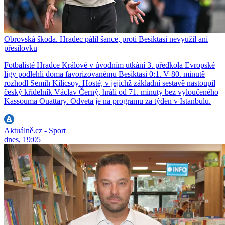
Obrovská škoda. Hradec pálil šance, proti Besiktasi nevyužil ani
přesilovku
Fotbalisté Hradce Králové v úvodním utkání 3. předkola Evropské
ligy podlehli doma favorizovanému Besiktasi 0:1. V 80. minutě
rozhodl Semih Kilicsoy. Hosté, v jejichž základní sestavě nastoupil
český křídelník Václav Černý, hráli od 71. minuty bez vyloučeného
Kassouma Ouattary. Odveta je na programu za týden v Istanbulu.
Aktuálně.cz - Sport
dnes, 19:05