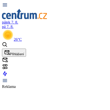
pátek 7. 8.
pá 7. 8.
26°C
Přihlášení
Reklama