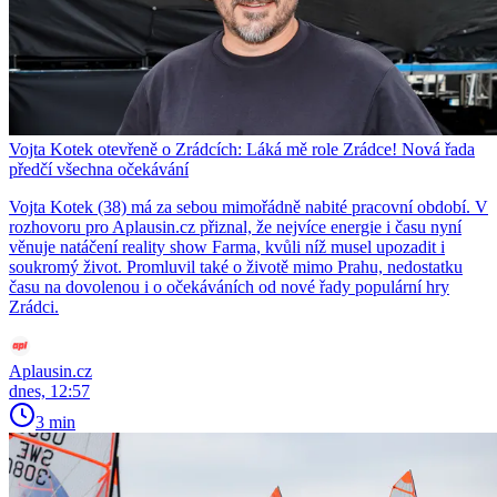
Vojta Kotek otevřeně o Zrádcích: Láká mě role Zrádce! Nová řada
předčí všechna očekávání
Vojta Kotek (38) má za sebou mimořádně nabité pracovní období. V
rozhovoru pro Aplausin.cz přiznal, že nejvíce energie i času nyní
věnuje natáčení reality show Farma, kvůli níž musel upozadit i
soukromý život. Promluvil také o životě mimo Prahu, nedostatku
času na dovolenou i o očekáváních od nové řady populární hry
Zrádci.
Aplausin.cz
dnes, 12:57
3 min