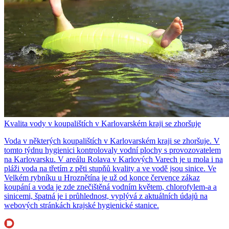
Kvalita vody v koupalištích v Karlovarském kraji se zhoršuje
Voda v některých koupalištích v Karlovarském kraji se zhoršuje. V
tomto týdnu hygienici kontrolovaly vodní plochy s provozovatelem
na Karlovarsku. V areálu Rolava v Karlových Varech je u mola i na
pláži voda na třetím z pěti stupňů kvality a ve vodě jsou sinice. Ve
Velkém rybníku u Hroznětína je už od konce července zákaz
koupání a voda je zde znečištěná vodním květem, chlorofylem-a a
sinicemi, špatná je i průhlednost, vyplývá z aktuálních údajů na
webových stránkách krajské hygienické stanice.