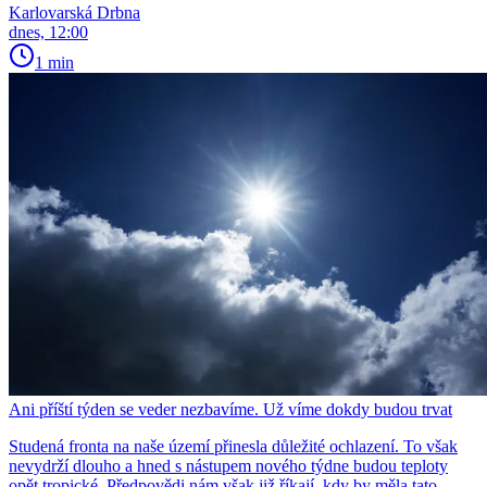
Karlovarská Drbna
dnes, 12:00
1 min
Ani příští týden se veder nezbavíme. Už víme dokdy budou trvat
Studená fronta na naše území přinesla důležité ochlazení. To však
nevydrží dlouho a hned s nástupem nového týdne budou teploty
opět tropické. Předpovědi nám však již říkají, kdy by měla tato