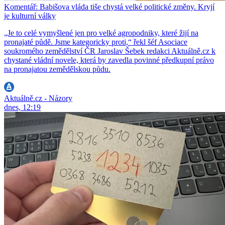
Komentář: Babišova vláda tiše chystá velké politické změny. Kryjí
je kulturní války
„Je to celé vymyšlené jen pro velké agropodniky, které žijí na
pronajaté půdě. Jsme kategoricky proti,“ řekl šéf Asociace
soukromého zemědělství ČR Jaroslav Šebek redakci Aktuálně.cz k
chystané vládní novele, která by zavedla povinné předkupní právo
na pronajatou zemědělskou půdu.
Aktuálně.cz - Názory
dnes, 12:19