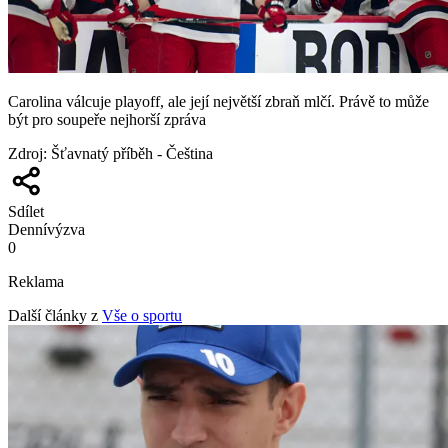
Carolina válcuje playoff, ale její největší zbraň mlčí. Právě to může
být pro soupeře nejhorší zpráva
Zdroj
:
Šťavnatý příběh - Čeština
Sdílet
Denní
výzva
0
Reklama
Další články z
Vše o sportu