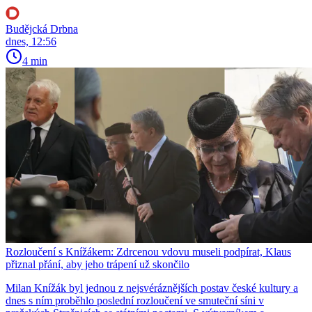
Budějcká Drbna
dnes, 12:56
4 min
Rozloučení s Knížákem: Zdrcenou vdovu museli podpírat, Klaus
přiznal přání, aby jeho trápení už skončilo
Milan Knížák byl jednou z nejsvéráznějších postav české kultury a
dnes s ním proběhlo poslední rozloučení ve smuteční síni v