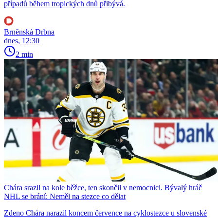
případů během tropických dnů přibývá.
Brněnská Drbna
dnes, 12:30
2 min
Chára srazil na kole běžce, ten skončil v nemocnici. Bývalý hráč
NHL se brání: Neměl na stezce co dělat
Zdeno Chára narazil koncem července na cyklostezce u slovenské