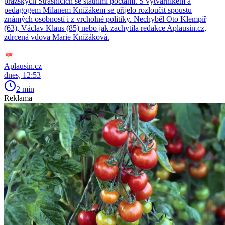
pražských Strašnicích se státními poctami. S výtvarníkem a
pedagogem Milanem Knížákem se přijelo rozloučit spoustu
známých osobností i z vrcholné politiky. Nechyběl Oto Klempíř
(63), Václav Klaus (85) nebo jak zachytila redakce Aplausin.cz,
zdrcená vdova Marie Knížáková.
Aplausin.cz
dnes, 12:53
2 min
Reklama