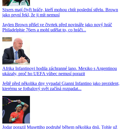
Sixers mají čtyři hráče, kteří mohou chtít poslední střelu. Brown
jako první řekl, že ji mít nemusí
Jaylen Brown přišel ve čtvrtek před novináře jako nový hráč
Philadelphie 76ers a mohl udělat to, co hráči...
Afrika Infantinovi hodila záchranné lano. Mexiko s Argentinou
ukázaly, proč ho UEFA vůbec nemusí porazit
Ještě před několika dny vypadal Gianni Infantino jako prezident,
kterému se fotbalový svět začíná rozpadat...
Jodar porazil Musettiho podruhé během několika dnů. Tohle už