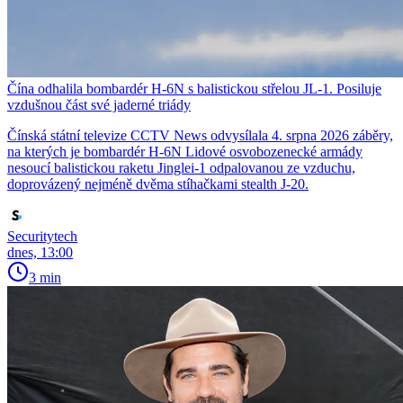
Čína odhalila bombardér H-6N s balistickou střelou JL-1. Posiluje
vzdušnou část své jaderné triády
Čínská státní televize CCTV News odvysílala 4. srpna 2026 záběry,
na kterých je bombardér H-6N Lidové osvobozenecké armády
nesoucí balistickou raketu Jinglei-1 odpalovanou ze vzduchu,
doprovázený nejméně dvěma stíhačkami stealth J-20.
Securitytech
dnes, 13:00
3 min