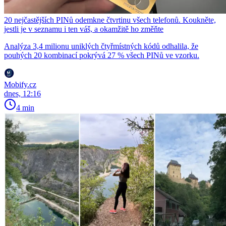
20 nejčastějších PINů odemkne čtvrtinu všech telefonů. Koukněte,
jestli je v seznamu i ten váš, a okamžitě ho změňte
Analýza 3,4 milionu uniklých čtyřmístných kódů odhalila, že
pouhých 20 kombinací pokrývá 27 % všech PINů ve vzorku.
Mobify.cz
dnes, 12:16
4 min