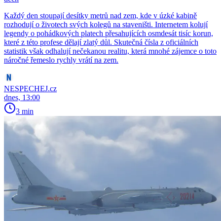
Každý den stoupají desítky metrů nad zem, kde v úzké kabině
rozhodují o životech svých kolegů na staveništi. Internetem kolují
legendy o pohádkových platech přesahujících osmdesát tisíc korun,
které z této profese dělají zlatý důl. Skutečná čísla z oficiálních
statistik však odhalují nečekanou realitu, která mnohé zájemce o toto
náročné řemeslo rychly vrátí na zem.
NESPECHEJ.cz
dnes, 13:00
3 min