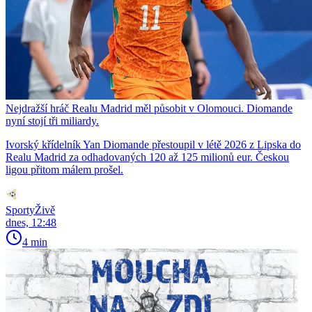
Nejdražší hráč Realu Madrid měl působit v Olomouci. Diomande
nyní stojí tři miliardy.
Ivorský křídelník Yan Diomande přestoupil v létě 2026 z Lipska do
Realu Madrid za odhadovaných 120 až 125 milionů eur. Českou
ligou přitom málem prošel.
SportyŽivě
dnes, 12:48
4 min