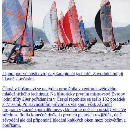
Lipno poprvé hostí evropský šampionát jachtařů. Závodníci bojují
hlavně s počasím
Černá v Pošumaví se na týden proměnila v centrum světového
mládežnického jachtingu. Na historicky prvním mistrovství Evropy
lodní třídy 29er pořádaném v České republice se sešlo 182 posádek
z 27 zemí. Po slavnostním průvodu s vlajkami však závodní
program výrazně zpomalilo nezvykle horké počasí a nestálý vítr. Ve
středu se flotila konečně dočkala prvních platných rozjížděk, další
závodění ale dál připomíná hledání krátkých oken mezi bezvětřím a
bouřkami.