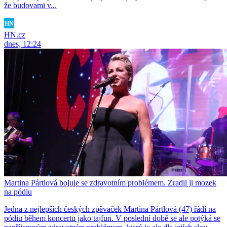
že budovami v...
HN.cz
dnes, 12:24
Martina Pártlová bojuje se zdravotním problémem. Zradil ji mozek
na pódiu
Jedna z nejlepších českých zpěvaček Martina Pártlová (47) řádí na
pódiu během koncertu jako tajfun. V poslední době se ale potýká se