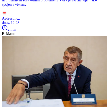
nepříjemným zdravotním problémem, který je ale dle jejích slov
spojen s věkem.
Aplausin.cz
dnes, 12:23
2 min
Reklama