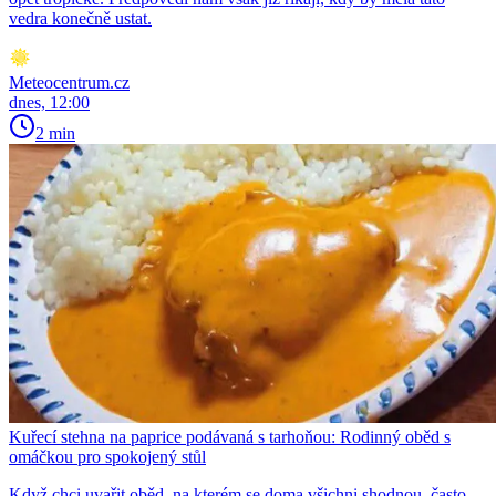
vedra konečně ustat.
Meteocentrum.cz
dnes, 12:00
2 min
Kuřecí stehna na paprice podávaná s tarhoňou: Rodinný oběd s
omáčkou pro spokojený stůl
Když chci uvařit oběd, na kterém se doma všichni shodnou, často