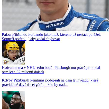
Palou přijíždí do Portlandu jako muž, kterého už nestačí porážet.
Soupeři potřebují, aby začal chybovat
Koivunen má v NHL sedm bodů. Pittsburgh mu právě proto dal
osm let a 32 milionů dolarů
Kdyby Pittsburgh Penguins podepsali na osm let hvězdu, která
pravidelně dává třicet gólů, nikdo by nad...