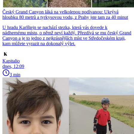
Český Grand Canyon láká na velkolepou podívanou: Ukrývá
hloubku 80 metrů a tyrkysovou vodu, z Prahy jste tam za 40 minut
U hradu Karlštejn se nachází stezka, která vás dovede k
nádhernému místu, o němž neví každý. Přezdívá se mu český Grand
Canyon a je to jedno z nejkrásnějších míst ve Středočeském kraji,
kam můžete vyrazit na dokonalý výlet.
Kapitalio
dnes, 12:09
3 min