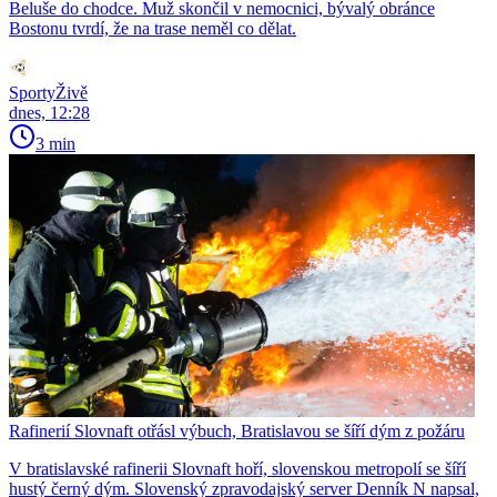
Beluše do chodce. Muž skončil v nemocnici, bývalý obránce
Bostonu tvrdí, že na trase neměl co dělat.
SportyŽivě
dnes, 12:28
3 min
Rafinerií Slovnaft otřásl výbuch, Bratislavou se šíří dým z požáru
V bratislavské rafinerii Slovnaft hoří, slovenskou metropolí se šíří
hustý černý dým. Slovenský zpravodajský server Denník N napsal,