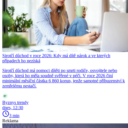
Sirotčí důchod v roce 2026: Kdy má dítě nárok a ve kterých
případech ho nezíská
Sirotčí důchod má pomoci dítěti po smrti rodiče, osvojitele nebo
osoby, která ho měla soudně svěřené v péči. V roce 2026 činí
minimální měsíční částka 6 860 korun, jenže samotné příbuzenství k
zemřelému nestačí.
Byznys trendy
dnes, 12:30
3 min
Reklama