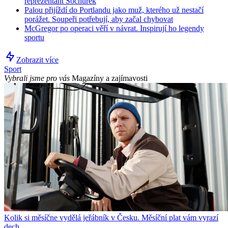
reprezentant Sochůrek
Palou přijíždí do Portlandu jako muž, kterého už nestačí
porážet. Soupeři potřebují, aby začal chybovat
McGregor po operaci věří v návrat. Inspirují ho legendy
sportu
Zobrazit více
Sport
Vybrali jsme pro vás
Magazíny a zajímavosti
Kolik si měsíčne vydělá jeřábník v Česku. Měsíční plat vám vyrazí
dech