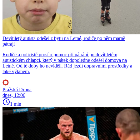
Devítiletý autista odešel z bytu na Letné, rodiče po něm marně
pátrají
Rodiče a policisté prosí o pomoc při pátrání po devítiletém
autistickém chlapci, který v pátek dopoledne odešel domova na
Letné. Od té doby ho neviděli. Rád jezdí dopravními prostředky a
také výtahem.
Pražská Drbna
dnes, 12:06
1 min