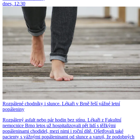
dnes, 12:30
Rozpálené chodníky i slunce. Lékaři v Brně řeší vážné letní
popáleniny
Rozpálený asfalt nebo pár hodin bez stínu. Lékaři z Fakultní
nemocnice Brno letos už hospitalizovali pět lidí s těžkými
popáleninami chodidel, mezi nimi i roční dítě. Ošetřovali také
pacienty s vážnými popáleninami od slunce a varují, že podobných