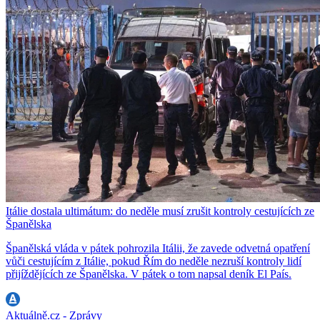
Itálie dostala ultimátum: do neděle musí zrušit kontroly cestujících ze
Španělska
Španělská vláda v pátek pohrozila Itálii, že zavede odvetná opatření
vůči cestujícím z Itálie, pokud Řím do neděle nezruší kontroly lidí
přijíždějících ze Španělska. V pátek o tom napsal deník El País.
Aktuálně.cz - Zprávy