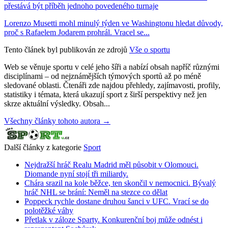
přestává být příběh jednoho povedeného turnaje
Lorenzo Musetti mohl minulý týden ve Washingtonu hledat důvody,
proč s Rafaelem Jodarem prohrál. Vracel se...
Tento článek byl publikován ze zdrojů
Vše o sportu
Web se věnuje sportu v celé jeho šíři a nabízí obsah napříč různými
disciplínami – od nejznámějších týmových sportů až po méně
sledované oblasti. Čtenáři zde najdou přehledy, zajímavosti, profily,
statistiky i témata, která ukazují sport z širší perspektivy než jen
skrze aktuální výsledky. Obsah...
Všechny články tohoto autora →
Další články z kategorie
Sport
Nejdražší hráč Realu Madrid měl působit v Olomouci.
Diomande nyní stojí tři miliardy.
Chára srazil na kole běžce, ten skončil v nemocnici. Bývalý
hráč NHL se brání: Neměl na stezce co dělat
Poppeck rychle dostane druhou šanci v UFC. Vrací se do
polotěžké váhy
Přetlak v záloze Sparty. Konkurenční boj může odnést i