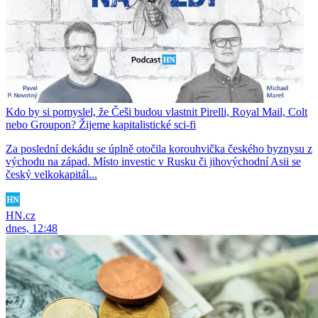
Kdo by si pomyslel, že Češi budou vlastnit Pirelli, Royal Mail, Colt
nebo Groupon? Žijeme kapitalistické sci-fi
Za poslední dekádu se úplně otočila korouhvička českého byznysu z
východu na západ. Místo investic v Rusku či jihovýchodní Asii se
český velkokapitál...
HN.cz
dnes, 12:48