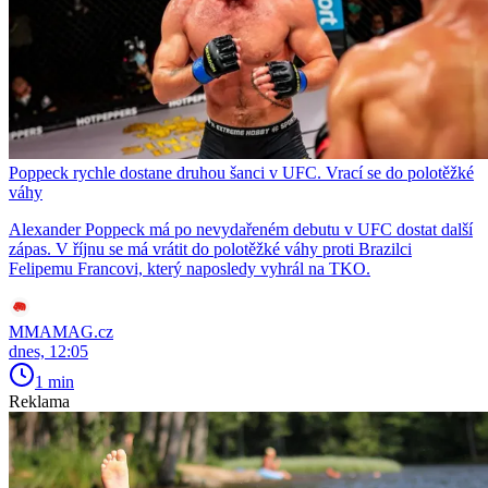
Poppeck rychle dostane druhou šanci v UFC. Vrací se do polotěžké
váhy
Alexander Poppeck má po nevydařeném debutu v UFC dostat další
zápas. V říjnu se má vrátit do polotěžké váhy proti Brazilci
Felipemu Francovi, který naposledy vyhrál na TKO.
MMAMAG.cz
dnes, 12:05
1 min
Reklama