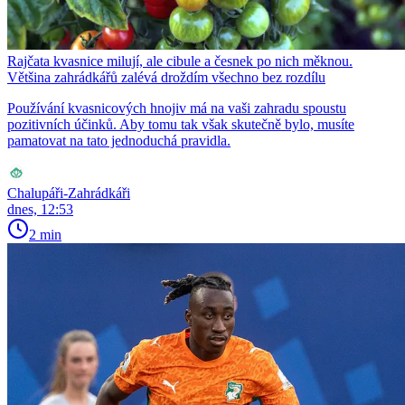
Rajčata kvasnice milují, ale cibule a česnek po nich měknou.
Většina zahrádkářů zalévá droždím všechno bez rozdílu
Používání kvasnicových hnojiv má na vaši zahradu spoustu
pozitivních účinků. Aby tomu tak však skutečně bylo, musíte
pamatovat na tato jednoduchá pravidla.
Chalupáři-Zahrádkáři
dnes, 12:53
2 min