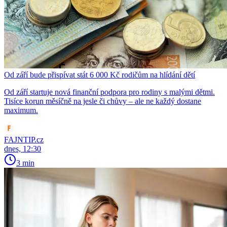
Od září bude přispívat stát 6 000 Kč rodičům na hlídání dětí
Od září startuje nová finanční podpora pro rodiny s malými dětmi.
Tisíce korun měsíčně na jesle či chůvy – ale ne každý dostane
maximum.
FAJNTIP.cz
dnes, 12:30
3 min