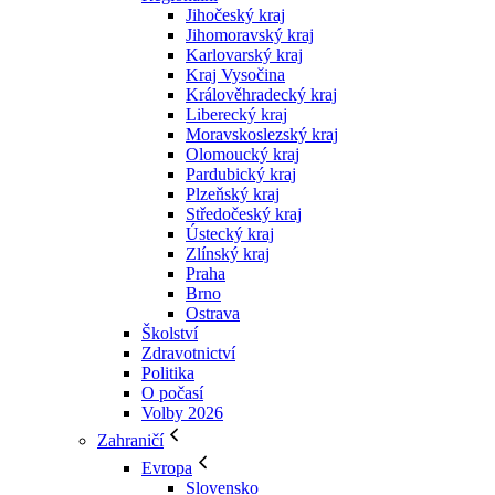
Jihočeský kraj
Jihomoravský kraj
Karlovarský kraj
Kraj Vysočina
Králověhradecký kraj
Liberecký kraj
Moravskoslezský kraj
Olomoucký kraj
Pardubický kraj
Plzeňský kraj
Středočeský kraj
Ústecký kraj
Zlínský kraj
Praha
Brno
Ostrava
Školství
Zdravotnictví
Politika
O počasí
Volby 2026
Zahraničí
Evropa
Slovensko