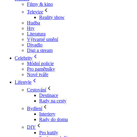
Filmy & kino
Televize
Reality show
Hudba
Hry
Literatura
Výtvarné umění
Divadlo
Digi a stream
Celebrity
Módní policie
Pro pamětníky
Nové tváře
Lifestyle
Cestování
Destinace
Rady na cesty
Bydlení
Interiery
Rady do domu
DIY
Pro kutily