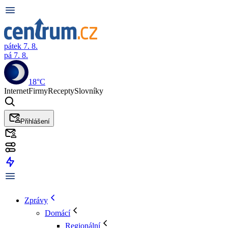
pátek 7. 8.
pá 7. 8.
18°C
Internet
Firmy
Recepty
Slovníky
Přihlášení
Zprávy
Domácí
Regionální