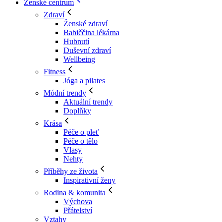
Ženské centrum
Zdraví
Ženské zdraví
Babiččina lékárna
Hubnutí
Duševní zdraví
Wellbeing
Fitness
Jóga a pilates
Módní trendy
Aktuální trendy
Doplňky
Krása
Péče o pleť
Péče o tělo
Vlasy
Nehty
Příběhy ze života
Inspirativní ženy
Rodina & komunita
Výchova
Přátelství
Vztahy