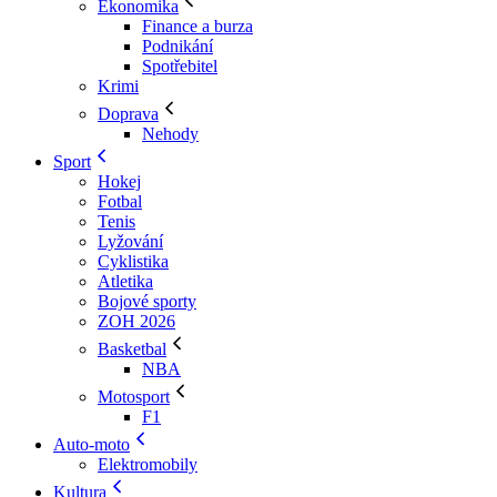
Ekonomika
Finance a burza
Podnikání
Spotřebitel
Krimi
Doprava
Nehody
Sport
Hokej
Fotbal
Tenis
Lyžování
Cyklistika
Atletika
Bojové sporty
ZOH 2026
Basketbal
NBA
Motosport
F1
Auto-moto
Elektromobily
Kultura