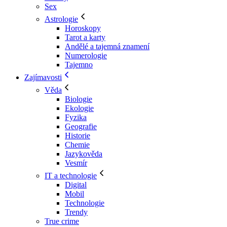
Sex
Astrologie
Horoskopy
Tarot a karty
Andělé a tajemná znamení
Numerologie
Tajemno
Zajímavosti
Věda
Biologie
Ekologie
Fyzika
Geografie
Historie
Chemie
Jazykověda
Vesmír
IT a technologie
Digital
Mobil
Technologie
Trendy
True crime