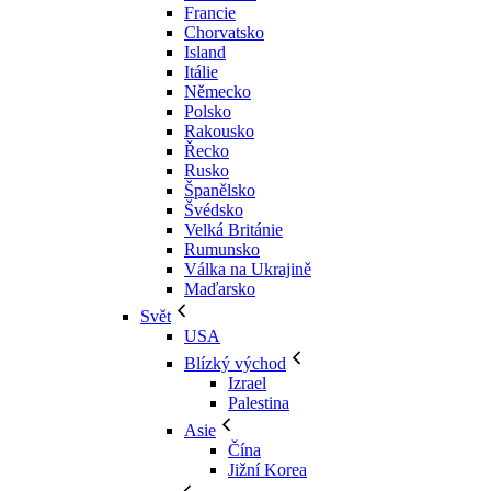
Francie
Chorvatsko
Island
Itálie
Německo
Polsko
Rakousko
Řecko
Rusko
Španělsko
Švédsko
Velká Británie
Rumunsko
Válka na Ukrajině
Maďarsko
Svět
USA
Blízký východ
Izrael
Palestina
Asie
Čína
Jižní Korea