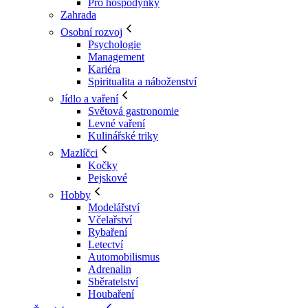
Pro hospodyňky
Zahrada
Osobní rozvoj
Psychologie
Management
Kariéra
Spiritualita a náboženství
Jídlo a vaření
Světová gastronomie
Levné vaření
Kulinářské triky
Mazlíčci
Kočky
Pejskové
Hobby
Modelářství
Včelařství
Rybaření
Letectví
Automobilismus
Adrenalin
Sběratelství
Houbaření