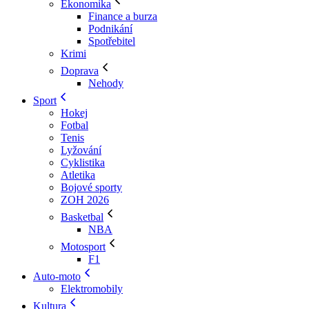
Ekonomika
Finance a burza
Podnikání
Spotřebitel
Krimi
Doprava
Nehody
Sport
Hokej
Fotbal
Tenis
Lyžování
Cyklistika
Atletika
Bojové sporty
ZOH 2026
Basketbal
NBA
Motosport
F1
Auto-moto
Elektromobily
Kultura