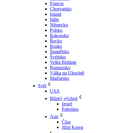
Francie
Chorvatsko
Island
Itálie
Německo
Polsko
Rakousko
Řecko
Rusko
Španělsko
Švédsko
Velká Británie
Rumunsko
Válka na Ukrajině
Maďarsko
Svět
USA
Blízký východ
Izrael
Palestina
Asie
Čína
Jižní Korea