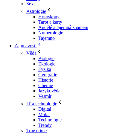
Sex
Astrologie
Horoskopy
Tarot a karty
Andělé a tajemná znamení
Numerologie
Tajemno
Zajímavosti
Věda
Biologie
Ekologie
Fyzika
Geografie
Historie
Chemie
Jazykověda
Vesmír
IT a technologie
Digital
Mobil
Technologie
Trendy
True crime