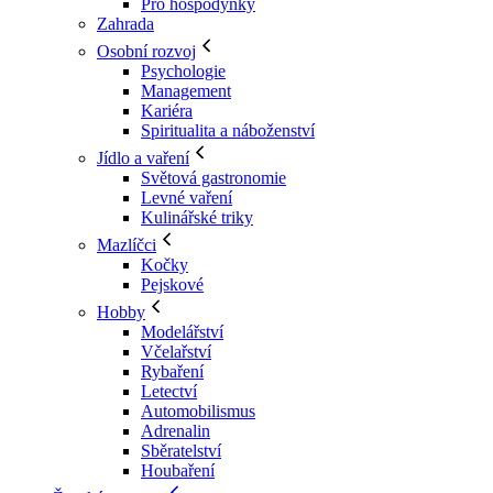
Pro hospodyňky
Zahrada
Osobní rozvoj
Psychologie
Management
Kariéra
Spiritualita a náboženství
Jídlo a vaření
Světová gastronomie
Levné vaření
Kulinářské triky
Mazlíčci
Kočky
Pejskové
Hobby
Modelářství
Včelařství
Rybaření
Letectví
Automobilismus
Adrenalin
Sběratelství
Houbaření