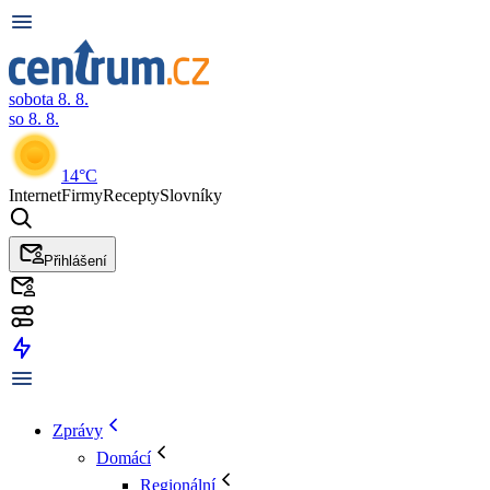
sobota 8. 8.
so 8. 8.
14°C
Internet
Firmy
Recepty
Slovníky
Přihlášení
Zprávy
Domácí
Regionální