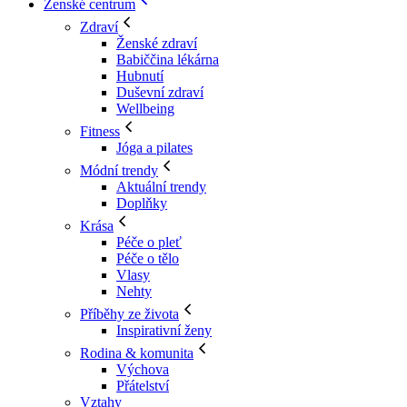
Ženské centrum
Zdraví
Ženské zdraví
Babiččina lékárna
Hubnutí
Duševní zdraví
Wellbeing
Fitness
Jóga a pilates
Módní trendy
Aktuální trendy
Doplňky
Krása
Péče o pleť
Péče o tělo
Vlasy
Nehty
Příběhy ze života
Inspirativní ženy
Rodina & komunita
Výchova
Přátelství
Vztahy