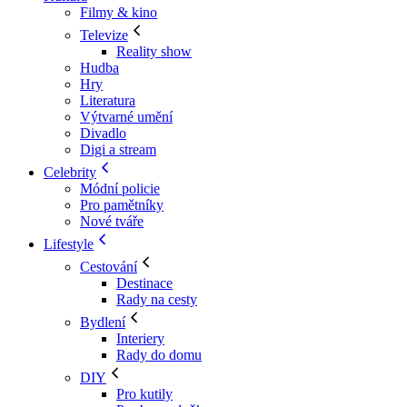
Filmy & kino
Televize
Reality show
Hudba
Hry
Literatura
Výtvarné umění
Divadlo
Digi a stream
Celebrity
Módní policie
Pro pamětníky
Nové tváře
Lifestyle
Cestování
Destinace
Rady na cesty
Bydlení
Interiery
Rady do domu
DIY
Pro kutily