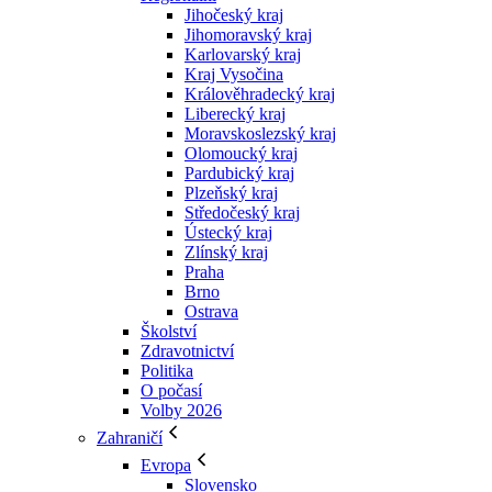
Jihočeský kraj
Jihomoravský kraj
Karlovarský kraj
Kraj Vysočina
Králověhradecký kraj
Liberecký kraj
Moravskoslezský kraj
Olomoucký kraj
Pardubický kraj
Plzeňský kraj
Středočeský kraj
Ústecký kraj
Zlínský kraj
Praha
Brno
Ostrava
Školství
Zdravotnictví
Politika
O počasí
Volby 2026
Zahraničí
Evropa
Slovensko