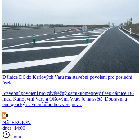
Dálnice D6 do Karlových Varů má stavební povolení pro poslední
úsek
Stavební povolení pro závěrečný osmikilometrový úsek dálnice D6
mezi Karlovými Vary a Olšovými Vraty je na světě. Dopravní a
energetický stavební úřad ho zveřejnil…
Náš REGION
dnes, 14:00
1 min