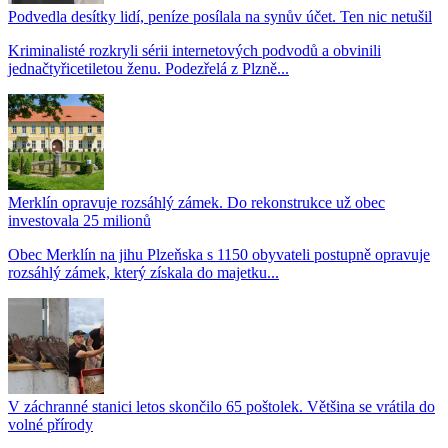
Podvedla desítky lidí, peníze posílala na synův účet. Ten nic netušil
Kriminalisté rozkryli sérii internetových podvodů a obvinili
jednačtyřicetiletou ženu. Podezřelá z Plzně...
Merklín opravuje rozsáhlý zámek. Do rekonstrukce už obec
investovala 25 milionů
Obec Merklín na jihu Plzeňska s 1150 obyvateli postupně opravuje
rozsáhlý zámek, který získala do majetku...
V záchranné stanici letos skončilo 65 poštolek. Většina se vrátila do
volné přírody