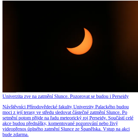
Univerzita zve na zatmění Slunce. Pozorovat se budou i Perseidy
Návštěvníci Přírodovědecké fakulty Univerzity Palackého budou
moci z její terasy ve středu sledovat částečné zatmění Slunce. Po
setmění potom přijde na řadu meteorický roj Perseidy. Součástí celé
akce budou přednášky, komentované pozorování nebo živý
videopřenos úplného zatmění Slunce ze Španělska. Vstup na akci
bude zdarma.