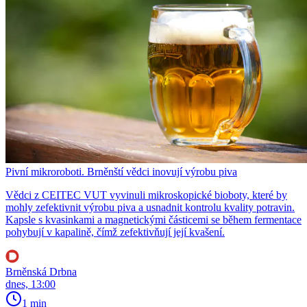
Pivní mikroroboti. Brněnští vědci inovují výrobu piva
Vědci z CEITEC VUT vyvinuli mikroskopické bioboty, které by
mohly zefektivnit výrobu piva a usnadnit kontrolu kvality potravin.
Kapsle s kvasinkami a magnetickými částicemi se během fermentace
pohybují v kapalině, čímž zefektivňují její kvašení.
Brněnská Drbna
dnes, 13:00
1 min