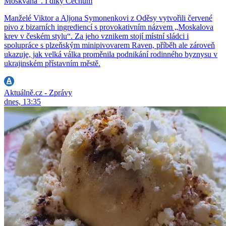
Moskvana“. I díky Čechům
Manželé Viktor a Aljona Symonenkovi z Oděsy vytvořili červené
pivo z bizarních ingrediencí s provokativním názvem „Moskalova
krev v českém stylu“. Za jeho vznikem stojí místní sládci i
spolupráce s plzeňským minipivovarem Raven, příběh ale zároveň
ukazuje, jak velká válka proměnila podnikání rodinného byznysu v
ukrajinském přístavním městě.
Aktuálně.cz - Zprávy
dnes, 13:35