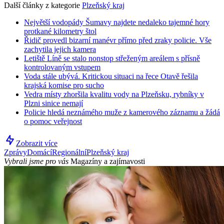
Další články z kategorie
Plzeňský kraj
Největší vodopády Šumavy najdete nedaleko tajemné hory
protkané kilometry štol
Řidič provedl bizarní manévr přímo před zraky policie. Vše
zachytila jejich kamera
Letiště Líně se stalo nonstop střeženým areálem s přísně
kontrolovaným vstupem
Voda stále ubývá. Kritickou situaci na řece Otavě řešila
krajská komise pro sucho
Vedra místy zhoršila kvalitu vody na Plzeňsku, rybníky v
Plzni sinice nemají
Policie hledá neznámého muže z kamerového záznamu a žádá
o pomoc veřejnost
Zobrazit více
Zprávy
Domácí
Regionální
Plzeňský kraj
Vybrali jsme pro vás
Magazíny a zajímavosti