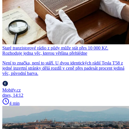
Staré tranzistorové rádio z půdy může stát přes 10 000 Kč.
Rozhoduje jedna věc, kterou většina přehlédne
Není to značka, není to stáří. U dvou identických rádií Tesla T58 z
jedné inzertní stránky dělá rozdíl v ceně přes padesát procent jediná
věc, původní barva.
Mobify.cz
dnes, 14:12
4 min