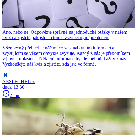
Ano, nebo ne: Odpovězte správně na jednoduché otázky v našem
kvízu a zjistěte, jak jste na tom s všeobecným přehledem
Všeobecný přehled je něčím, co se s nabíráním informací a
zvyšujícím se věkem obvykle zvyšuje. Každý z nás je přeborníkem
v jiných oblastech. Některé informace by ale měl mít každý z nás.
Vyzkoušejte náš kvíz a zjistěte, zda jste ve formě.
NESPECHEJ.cz
dnes, 13:30
2 min