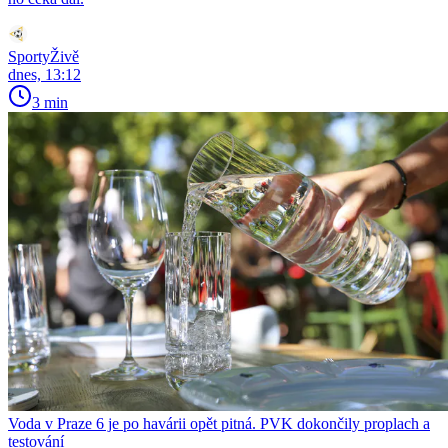
SportyŽivě
dnes, 13:12
3 min
Voda v Praze 6 je po havárii opět pitná. PVK dokončily proplach a
testování