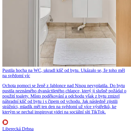
Pustila hocha na WC, ukradl klíč od bytu. Ukázalo se, že toho měl
na svědomí víc
Ochota pomoci se ženě z Jablonce nad Nisou nevyplatila. Do bytu
pustila neznámého dvanáctiletého chlapce, který ji slušně požádal o
použití toalety. Místo poděkování a odchodu však z bytu zmizel
náhradní klíč od bytu i s čipem od vchodu. Jak následně zjistili
strážníci, mladík měl ten den na svědomí už více výstřelků, ke
kterým se nechal inspirovat videi na sociální síti TikTok.
Liberecká Drbna