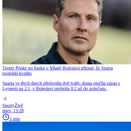
Trenér Priske po fiasku v Mladé Boleslavi přiznal, že Sparta
postrádá kvalitu
Sparta ve třech dnech předvedla dvě tváře: doma otočila zápas s
Lyonem na 2:1, v Boleslavi prohrála 0:2 už do poločasu.
SportyŽivě
dnes, 13:28
3 min