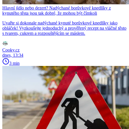
Hlavní jídlo nebo dezert? Nadýchané borůvkové knedlíky z
kynutého těsta jsou tak dobré, že mohou být čímkoli
Uvařte si dokonale nadýchané kynuté borůvkové knedlíky jako
obláček! Vyzkoušejte jednoduchý a prověřený recept na vláčné těsto
s tvarem, cukrem a rozpouštějícím se máslem.
Cooky.cz
dnes, 13:34
3 min