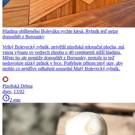
Hladina oblíbeného Boleváku rychle klesá. Rybník teď nelze
dopouštět z Berounky
Velký Bolevecký rybník, největší plzeňská rekreační plocha, má
vinou výparu ve vedrech zhruba o 40 centimetrů nižší hladinu.
Město ho ale nemůže dopouštět z Berounky, protože to teď
nedovoluje nízký průtok v řece. Potřebuje přitom plný stav, aby
mohlo co nejdříve odbahnit sousední Malý Bolevecký rybník.
Plzeňská Drbna
dnes, 13:02
2 min