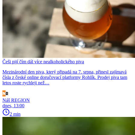
Češi pijí čím dál více nealkoholického piva
Mezinárodní den piva, který připadá na 7. srpna, přinesl zajímavá
čísla z české online doručovací platformy Rohlík. Prodej piva tam
letos roste rychleji než…
Náš REGION
dnes, 13:00
2 min