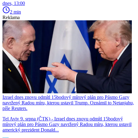
dnes, 13:00
2 min
Reklama
Izrael dnes znovu odmítl 15bodový mírový plán pro Pásmo Gazy
navržený Radou míru, kterou ustavil Trump. Oznámil to Netanjahu,
píše Reuters.
Tel Aviv 9. srpna (ČTK) - Izrael dnes znovu odmítl 15bodový
mírový plán pro Pásmo Gazy navržený Radou míru, kterou ustavil
americký prezident Donald...