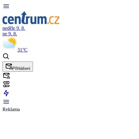
neděle 9. 8.
ne 9. 8.
31°C
Přihlášení
Reklama