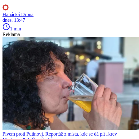
Hanácká Drbna
dnes, 13:47
1 min
Reklama
Pivem proti Putinovi. Reportáž z místa, kde se dá pít „krev