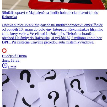
Silničáři opraví v Majdaleně na Jindřichohradecku hlavní tah do
Rakouska
Oprava silnice I/24 v Majdaleně na Jindřichohradecku omezí řidiče
od pondělí 10. srpna do poloviny listopadu. Rekonstrukce hlavního
tahu, který vede z Veselí nad Lužnicí přes Třeboň na hraniční
přechod Halámky do Rakouska, si vyžádá 62,3 milionu korun bez
DPH. Při částečné uzavírce projedou auta místem kyvadlově.
Budějcká Drbna
dnes, 13:33
1 min