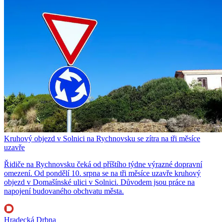
Kruhový objezd v Solnici na Rychnovsku se zítra na tři měsíce
uzavře
Řidiče na Rychnovsku čeká od příštího týdne výrazné dopravní
omezení. Od pondělí 10. srpna se na tři měsíce uzavře kruhový
objezd v Domašínské ulici v Solnici. Důvodem jsou práce na
napojení budovaného obchvatu města.
Hradecká Drbna