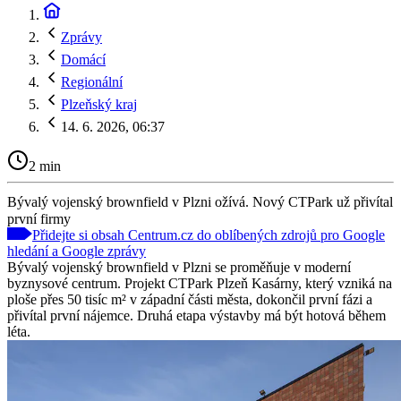
Zprávy
Domácí
Regionální
Plzeňský kraj
14. 6. 2026, 06:37
2 min
Bývalý vojenský brownfield v Plzni ožívá. Nový CTPark už přivítal
první firmy
Přidejte si obsah Centrum.cz do oblíbených zdrojů pro Google
hledání a Google zprávy
Bývalý vojenský brownfield v Plzni se proměňuje v moderní
byznysové centrum. Projekt CTPark Plzeň Kasárny, který vzniká na
ploše přes 50 tisíc m² v západní části města, dokončil první fázi a
přivítal první nájemce. Druhá etapa výstavby má být hotová během
léta.