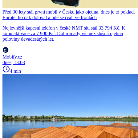
Před 30 lety stál první mobil v Česku jako ojetina, dnes je to poklad.
Eurotel ho pak dotoval a lidé se rvali ve frontách
Nejlevnější kapesní telefon v české NMT síti stál 33 794 Kč. K
tomu aktivace za 7 900 Kč. Dohromady víc než slušná ojetina
poloviny devadesátých let.
Mobify.cz
dnes, 13:03
4 min