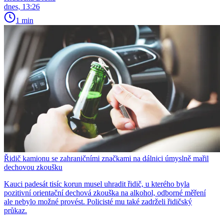
dnes, 13:26
1 min
Řidič kamionu se zahraničními značkami na dálnici úmyslně mařil
dechovou zkoušku
Kauci padesát tisíc korun musel uhradit řidič, u kterého byla
pozitivní orientační dechová zkouška na alkohol, odborné měření
ale nebylo možné provést. Policisté mu také zadrželi řidičský
průkaz.