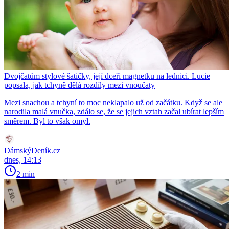
Dvojčatům stylové šatičky, její dceři magnetku na lednici. Lucie
popsala, jak tchyně dělá rozdíly mezi vnoučaty
Mezi snachou a tchyní to moc neklapalo už od začátku. Když se ale
narodila malá vnučka, zdálo se, že se jejich vztah začal ubírat lepším
směrem. Byl to však omyl.
DámskýDeník.cz
dnes, 14:13
2 min