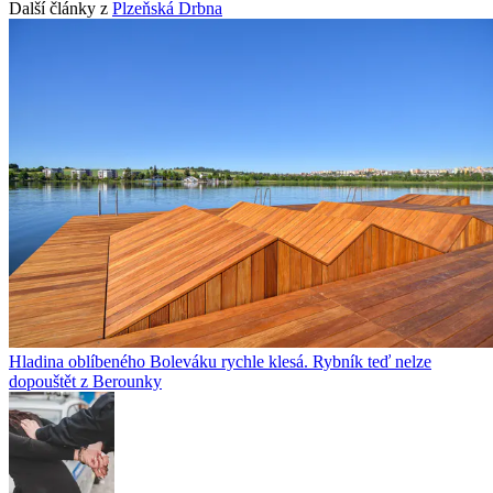
Další články z
Plzeňská Drbna
Hladina oblíbeného Boleváku rychle klesá. Rybník teď nelze
dopouštět z Berounky