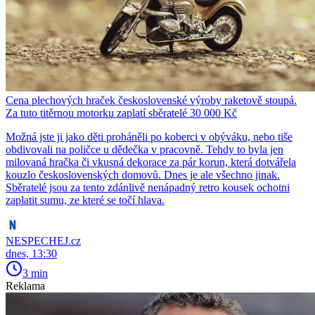
Cena plechových hraček československé výroby raketově stoupá.
Za tuto titěrnou motorku zaplatí sběratelé 30 000 Kč
Možná jste ji jako děti proháněli po koberci v obýváku, nebo tiše
obdivovali na poličce u dědečka v pracovně. Tehdy to byla jen
milovaná hračka či vkusná dekorace za pár korun, která dotvářela
kouzlo československých domovů. Dnes je ale všechno jinak.
Sběratelé jsou za tento zdánlivě nenápadný retro kousek ochotni
zaplatit sumu, ze které se točí hlava.
NESPECHEJ.cz
dnes, 13:30
3 min
Reklama