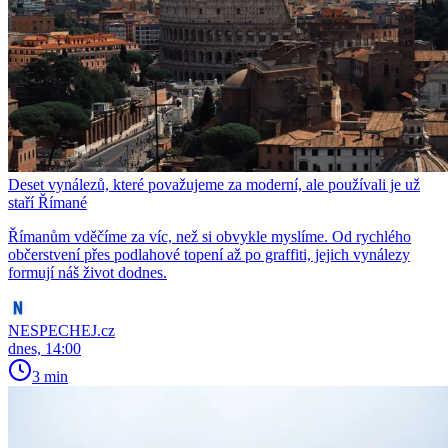
Deset vynálezů, které považujeme za moderní, ale používali je už
staří Římané
Římanům vděčíme za víc, než si obvykle myslíme. Od rychlého
občerstvení přes podlahové topení až po graffiti, jejich vynálezy
formují náš život dodnes.
NESPECHEJ.cz
dnes, 14:00
3 min