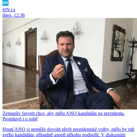
HN.cz
dnes, 12:36
Zemanův favorit chce, aby mělo ANO kandidáta na prezidenta.
Promluvil i o sobě
Hnutí ANO si nemůže dovolit přejít prezidentské volby, mělo by mít
svého kandidáta, případně aspoň někoho podpořit. V diskusním