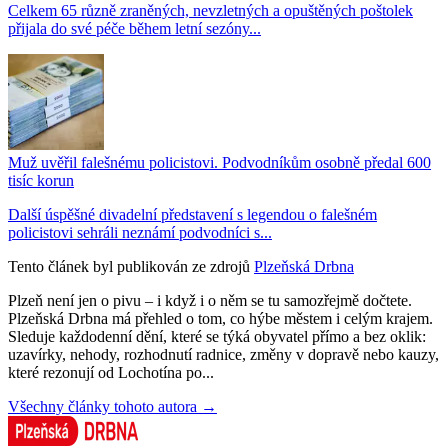
Celkem 65 různě zraněných, nevzletných a opuštěných poštolek
přijala do své péče během letní sezóny...
Muž uvěřil falešnému policistovi. Podvodníkům osobně předal 600
tisíc korun
Další úspěšné divadelní představení s legendou o falešném
policistovi sehráli neznámí podvodníci s...
Tento článek byl publikován ze zdrojů
Plzeňská Drbna
Plzeň není jen o pivu – i když i o něm se tu samozřejmě dočtete.
Plzeňská Drbna má přehled o tom, co hýbe městem i celým krajem.
Sleduje každodenní dění, které se týká obyvatel přímo a bez oklik:
uzavírky, nehody, rozhodnutí radnice, změny v dopravě nebo kauzy,
které rezonují od Lochotína po...
Všechny články tohoto autora →