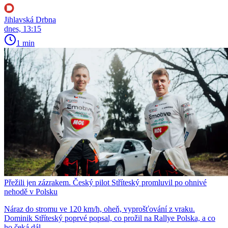
Jihlavská Drbna
dnes, 13:15
1 min
Přežili jen zázrakem. Český pilot Stříteský promluvil po ohnivé
nehodě v Polsku
Náraz do stromu ve 120 km/h, oheň, vyprošťování z vraku.
Dominik Stříteský poprvé popsal, co prožil na Rallye Polska, a co
ho čeká dál.