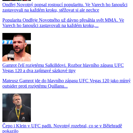
Ondřej Novotný popsal rostoucí popularitu. Ve Varech ho fanoušci
zastavovali na každém kroku, stěžovat si ale nechce
Popularita Ondřeje Novotného už dávno přesáhla svět MMA. Ve
Varech ho fanoušci zastavovali na každém kroku,...
Gamrot čelí rozjetému Salkilldovi. Rozbor hlavního zápasu UFC
Vegas 120 a dva zajímavé sázkové tipy
Mateusz Gamrot jde do hlavního zápasu UFC Vegas 120 jako mírný
outsider proti rozjetému Quillanu...
Čepo i Klein v UFC padli. Novotný rozebral, co se v Bělehradě
pokazilo