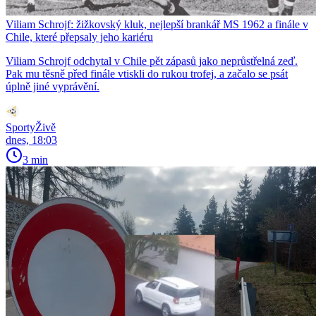
Viliam Schrojf: žižkovský kluk, nejlepší brankář MS 1962 a finále v
Chile, které přepsaly jeho kariéru
Viliam Schrojf odchytal v Chile pět zápasů jako neprůstřelná zeď.
Pak mu těsně před finále vtiskli do rukou trofej, a začalo se psát
úplně jiné vyprávění.
SportyŽivě
dnes, 18:03
3 min