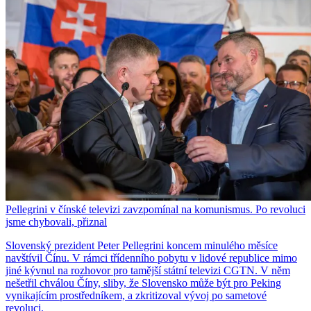
Pellegrini v čínské televizi zavzpomínal na komunismus. Po revoluci
jsme chybovali, přiznal
Slovenský prezident Peter Pellegrini koncem minulého měsíce
navštívil Čínu. V rámci třídenního pobytu v lidové republice mimo
jiné kývnul na rozhovor pro tamější státní televizi CGTN. V něm
nešetřil chválou Číny, sliby, že Slovensko může být pro Peking
vynikajícím prostředníkem, a zkritizoval vývoj po sametové
revoluci.