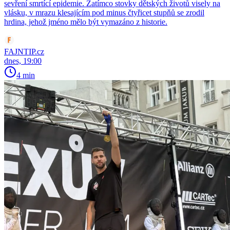
sevření smrtící epidemie. Zatímco stovky dětských životů visely na
vlásku, v mrazu klesajícím pod minus čtyřicet stupňů se zrodil
hrdina, jehož jméno mělo být vymazáno z historie.
FAJNTIP.cz
dnes, 19:00
4 min