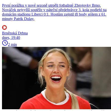
První porážku v nové sezoně utrpěli fotbalisté Zbrojovky Brno.
Nováček nejvyšší soutěže v páteční předehrávce 3. kola podlehl na
domácím stadionu Liberci 0:1. Hostům zajistil tři body gólem z 61.
minuty Patrik Dulay.
Brněnská Drbna
dnes, 19:40
2 min