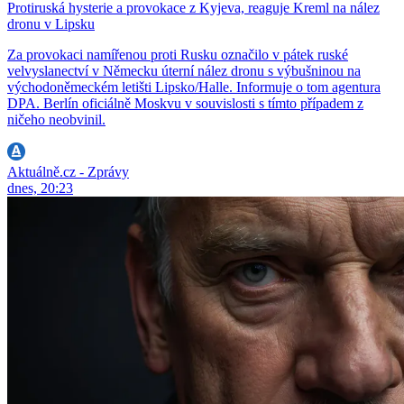
Protiruská hysterie a provokace z Kyjeva, reaguje Kreml na nález
dronu v Lipsku
Za provokaci namířenou proti Rusku označilo v pátek ruské
velvyslanectví v Německu úterní nález dronu s výbušninou na
východoněmeckém letišti Lipsko/Halle. Informuje o tom agentura
DPA. Berlín oficiálně Moskvu v souvislosti s tímto případem z
ničeho neobvinil.
Aktuálně.cz - Zprávy
dnes, 20:23