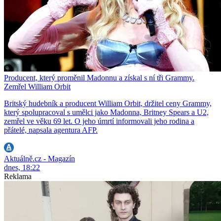
Producent, který proměnil Madonnu a získal s ní tři Grammy.
Zemřel William Orbit
Britský hudebník a producent William Orbit, držitel ceny Grammy,
který spolupracoval s umělci jako Madonna, Britney Spears a U2,
zemřel ve věku 69 let. O jeho úmrtí informovali jeho rodina a
přátelé, napsala agentura AFP.
Aktuálně.cz - Magazín
dnes, 18:22
Reklama