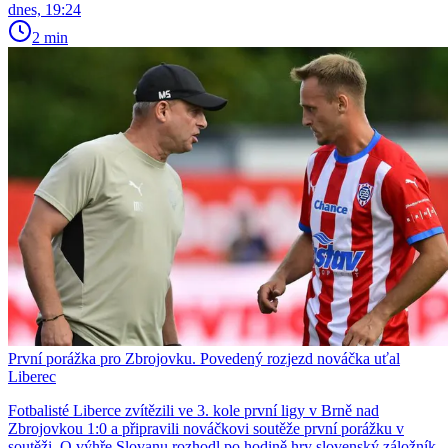
dnes, 19:24
2 min
První porážka pro Zbrojovku. Povedený rozjezd nováčka uťal
Liberec
Fotbalisté Liberce zvítězili ve 3. kole první ligy v Brně nad
Zbrojovkou 1:0 a připravili nováčkovi soutěže první porážku v
soutěži. O výhře Slovanu rozhodl po hodině hry slovenský záložník