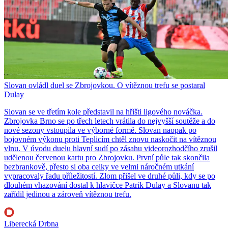
Slovan ovládl duel se Zbrojovkou. O vítěznou trefu se postaral
Dulay
Slovan se ve třetím kole představil na hřišti ligového nováčka.
Zbrojovka Brno se po třech letech vrátila do nejvyšší soutěže a do
nové sezony vstoupila ve výborné formě. Slovan naopak po
bojovném výkonu proti Teplicím chtěl znovu naskočit na vítěznou
vlnu. V úvodu duelu hlavní sudí po zásahu videorozhodčího zrušil
udělenou červenou kartu pro Zbrojovku. První půle tak skončila
bezbrankově, přesto si oba celky ve velmi náročném utkání
vypracovaly řadu příležitostí. Zlom přišel ve druhé půli, kdy se po
dlouhém vhazování dostal k hlavičce Patrik Dulay a Slovanu tak
zařídil jedinou a zároveň vítěznou trefu.
Liberecká Drbna