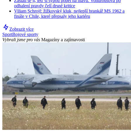
Zastali se jí, teď si sypou popel na hlavu. Vondroušová po
odhalení pravdy čelí drsné kritice
Viliam Schrojf: žižkovský kluk, nejlepší brankář MS 1962 a
finále v Chile, které přepsaly jeho kariéru
Zobrazit více
Sport
Bojové sporty
Vybrali jsme pro vás
Magazíny a zajímavosti