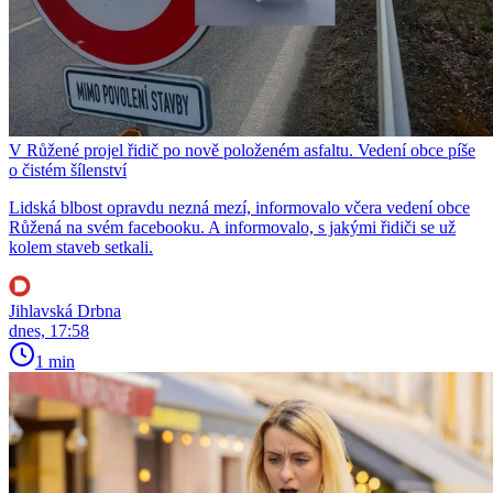
V Růžené projel řidič po nově položeném asfaltu. Vedení obce píše
o čistém šílenství
Lidská blbost opravdu nezná mezí, informovalo včera vedení obce
Růžená na svém facebooku. A informovalo, s jakými řidiči se už
kolem staveb setkali.
Jihlavská Drbna
dnes, 17:58
1 min