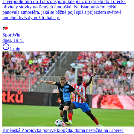
Liverpoolu míří do Trabzonsporu, kde ji už při příletu do Turecka
přivítaly stovky nadšených fanoušků. Na istanbulském letišti
panovala atmosféra, jaká se běžně pojí spíš s příjezdem světové
hudební hvězdy než fotbalisty.
SportWin
dnes, 19:41
1 min
Brněnská Zbrojovka poprvé klopýtla, doma nestačila na Liberec