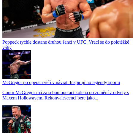
Poppeck rychle dostane druhou šanci v UFC. Vrací se do polotěžké
váhy
McGregor po operaci věří v návrat. Inspirují ho legendy sportu
Conor McGregor má za sebou operaci kolena po zranění z odvety s
Maxem Hollowayem. Rekonvalescenci bere jako...