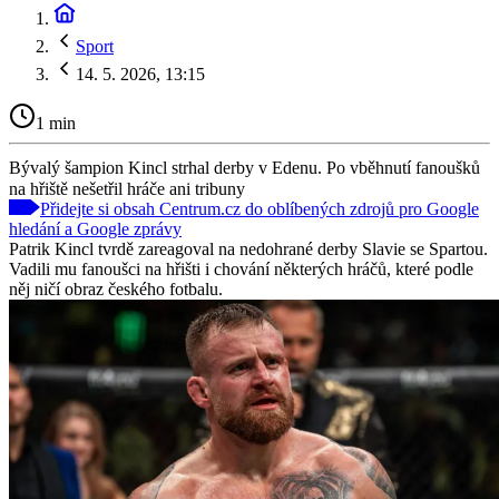
Sport
14. 5. 2026, 13:15
1 min
Bývalý šampion Kincl strhal derby v Edenu. Po vběhnutí fanoušků
na hřiště nešetřil hráče ani tribuny
Přidejte si obsah Centrum.cz do oblíbených zdrojů pro Google
hledání a Google zprávy
Patrik Kincl tvrdě zareagoval na nedohrané derby Slavie se Spartou.
Vadili mu fanoušci na hřišti i chování některých hráčů, které podle
něj ničí obraz českého fotbalu.