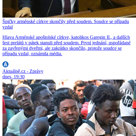
Špičky arménské církve skončily před soudem. Soudce se případu
vzdal
Hlava Arménské apoštolské církve, katolikos Garegin II., a dalších
šest prelátů v pátek stanuli před soudem. První jednání, uspořádané
za zavřenými dveřmi, ale zakrátko skončilo, protože soudce se
případu vzdal, oznámila média.
Aktuálně.cz - Zprávy
dnes, 19:30