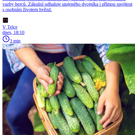
vazby herců. Zákulisí odhaluje utajeného dvojníka i přímou spojitost
s osobním životem hvězd.
V Telce
dnes, 18:10
3 min