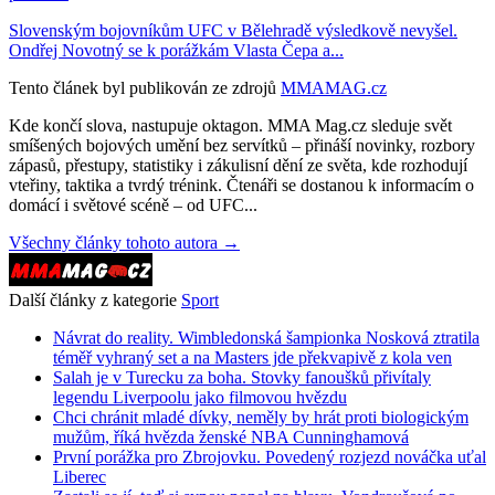
Slovenským bojovníkům UFC v Bělehradě výsledkově nevyšel.
Ondřej Novotný se k porážkám Vlasta Čepa a...
Tento článek byl publikován ze zdrojů
MMAMAG.cz
Kde končí slova, nastupuje oktagon. MMA Mag.cz sleduje svět
smíšených bojových umění bez servítků – přináší novinky, rozbory
zápasů, přestupy, statistiky i zákulisní dění ze světa, kde rozhodují
vteřiny, taktika a tvrdý trénink. Čtenáři se dostanou k informacím o
domácí i světové scéně – od UFC...
Všechny články tohoto autora →
Další články z kategorie
Sport
Návrat do reality. Wimbledonská šampionka Nosková ztratila
téměř vyhraný set a na Masters jde překvapivě z kola ven
Salah je v Turecku za boha. Stovky fanoušků přivítaly
legendu Liverpoolu jako filmovou hvězdu
Chci chránit mladé dívky, neměly by hrát proti biologickým
mužům, říká hvězda ženské NBA Cunninghamová
První porážka pro Zbrojovku. Povedený rozjezd nováčka uťal
Liberec