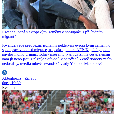
Rwanda jedná s evropskými zeměmi o spolupráci s přijímáním
migrantů
Rwanda vede předběžná jednání s některými evropskými zeměmi o
spolupráci v oblasti migrace, napsala agentura AFP. Kigali by podle
návrhu mohlo přijímat rodiny migrantů, kteří uvízli na cestě, nemají
kam jít nebo jsou z různých důvodů v ohrožení. Země dohody zatím
nedosáhly, uvedla mluvčí rwandské vlády Yolande Makoloová.
Aktuálně.cz - Zprávy
dnes, 19:30
Reklama