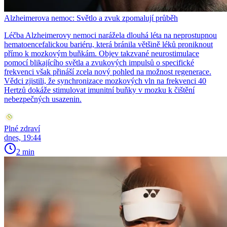
Alzheimerova nemoc: Světlo a zvuk zpomalují průběh
Léčba Alzheimerovy nemoci narážela dlouhá léta na neprostupnou
hematoencefalickou bariéru, která bránila většině léků proniknout
přímo k mozkovým buňkám. Objev takzvané neurostimulace
pomocí blikajícího světla a zvukových impulsů o specifické
frekvenci však přináší zcela nový pohled na možnost regenerace.
Vědci zjistili, že synchronizace mozkových vln na frekvenci 40
Hertzů dokáže stimulovat imunitní buňky v mozku k čištění
nebezpečných usazenin.
Plné zdraví
dnes, 19:44
2 min