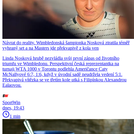
Návrat do reality. Wimbledonská šampionka Nosková ztratila téměř
vyhraný set a na Masters jde překvapivě z kola ven
Linda Nosková hrubě nezvládla svůj první zápas od životního
triumfu ve Wimbledonu. Perspektivní česká reprezentantka na
turnaji WTA 1000 v Torontu podlehla Američance Caty
McNallyové 6:7, 1:6, když v úvodní sadě neudržela vedení 5:1.
Překvapivá vítězka se ve třetím kole utká s Filipínkou Alexandrou
Ealaovou.
SportWin
dnes, 19:43
1 min