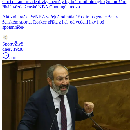
Chci chránit mladé dívky, neměly by hrát proti biologickým mužům,
říká hvězda ženské NBA Cunninghamová
Aktivní hráčka WNBA veřejně odmítla účast transgender žen v
ženském sportu. Reakce přišla z hal, od vedení ligy i od
spoluhráček.
SportyŽivě
dnes, 19:38
3 min