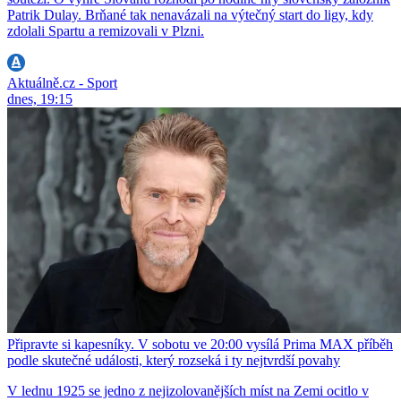
Patrik Dulay. Brňané tak nenavázali na výtečný start do ligy, kdy
zdolali Spartu a remizovali v Plzni.
Aktuálně.cz - Sport
dnes, 19:15
Připravte si kapesníky. V sobotu ve 20:00 vysílá Prima MAX příběh
podle skutečné události, který rozseká i ty nejtvrdší povahy
V lednu 1925 se jedno z nejizolovanějších míst na Zemi ocitlo v