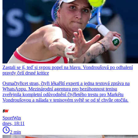
Zastali se jí, teď si sypou popel na hlavu. Vondroušová po odhalení
pravdy čelí drsné kritice
Osmačtyřicet stran, čtyři lékařští experti a jedna textová zpráva na
WhatsAppu. Mezinárodní agentura pro bezúhonnost tenisu
zveřejnila kompletní odůvodnění čtyřletého trestu pro Markétu
Vondroušovou a nálada v tenisovém světě se od té chvíle otočila.
SportWin
dnes, 18:11
2 min