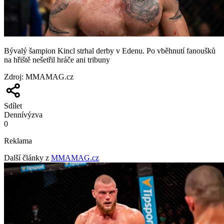
Bývalý šampion Kincl strhal derby v Edenu. Po vběhnutí fanoušků
na hřiště nešetřil hráče ani tribuny
Zdroj
:
MMAMAG.cz
Sdílet
Denní
výzva
0
Reklama
Další články z
MMAMAG.cz