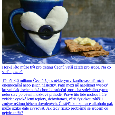
Horké léto může být pro třetinu Čechů větší zátěží pro srdce. Na co
si dát pozor?
Téměř 3,6 milionu Čechů žije s některým z kardiovaskulárních
onemocnění nebo jejich následky. Patří mezi ně například vysoký
krevní tlak, ischemická choroba srdeční, porucha srdečního rytmu
nebo stav po cévní mozkové příhodě. Právě tito lidé mohou hůře
zvládat vysoké letní teploty, dehydrataci, větší fyzickou zátěž i
změny režimu během dovolených. Častější konzumace alkoholu pak
může riziko dále zvyšovat. Jak tedy riziko problémů se srdcem co
nejvíc snížit?