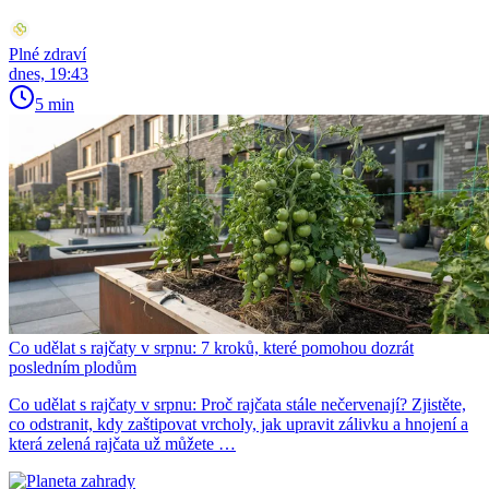
Plné zdraví
dnes, 19:43
5 min
Co udělat s rajčaty v srpnu: 7 kroků, které pomohou dozrát
posledním plodům
Co udělat s rajčaty v srpnu: Proč rajčata stále nečervenají? Zjistěte,
co odstranit, kdy zaštipovat vrcholy, jak upravit zálivku a hnojení a
která zelená rajčata už můžete …