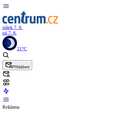
pátek 7. 8.
pá 7. 8.
21°C
Přihlášení
Reklama