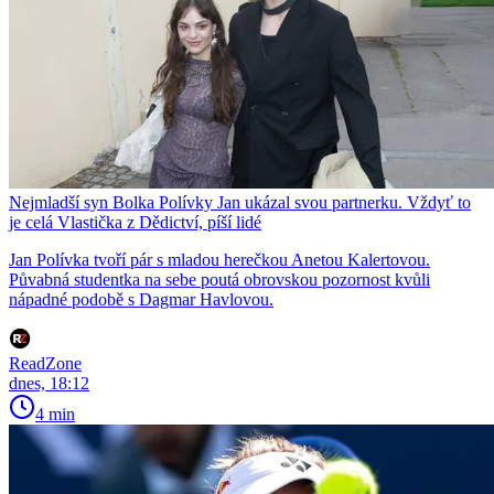
Nejmladší syn Bolka Polívky Jan ukázal svou partnerku. Vždyť to
je celá Vlastička z Dědictví, píší lidé
Jan Polívka tvoří pár s mladou herečkou Anetou Kalertovou.
Půvabná studentka na sebe poutá obrovskou pozornost kvůli
nápadné podobě s Dagmar Havlovou.
ReadZone
dnes, 18:12
4 min