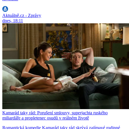
Aktuálně.cz - Zprávy
dnes, 18:11
Kamarád taky rád: Porušení smlouvy, superjachta ruského
miliardáře a propletenec osudů v reálném životě
Romantická komedie Kamarád taky rád skrývá zajímavé rodinné