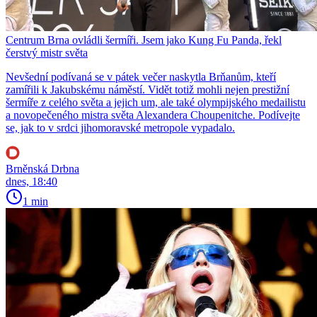
Centrum Brna ovládli šermíři. Jsem jako Kung Fu Panda, řekl
čerstvý mistr světa
Nevšední podívaná se v pátek večer naskytla Brňanům, kteří
zamířili k Jakubskému náměstí. Vidět totiž mohli nejen prestižní
šermíře z celého světa a jejich um, ale také olympijského medailistu
a novopečeného mistra světa Alexandera Choupenitche. Podívejte
se, jak to v srdci jihomoravské metropole vypadalo.
Brněnská Drbna
dnes, 18:40
1 min