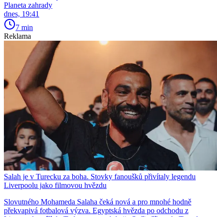
Planeta zahrady
dnes, 19:41
7 min
Reklama
Salah je v Turecku za boha. Stovky fanoušků přivítaly legendu
Liverpoolu jako filmovou hvězdu
Slovutného Mohameda Salaha čeká nová a pro mnohé hodně
překvapivá fotbalová výzva. Egyptská hvězda po odchodu z