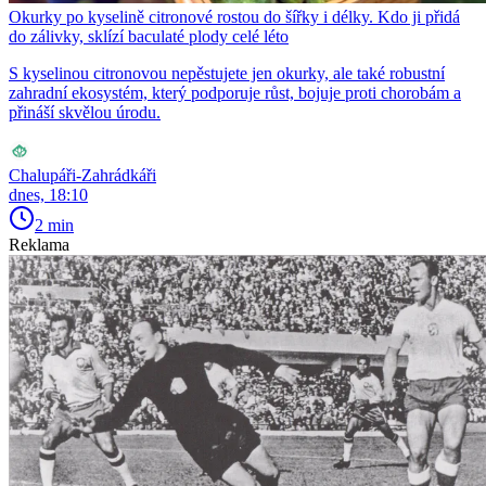
Okurky po kyselině citronové rostou do šířky i délky. Kdo ji přidá
do zálivky, sklízí baculaté plody celé léto
S kyselinou citronovou nepěstujete jen okurky, ale také robustní
zahradní ekosystém, který podporuje růst, bojuje proti chorobám a
přináší skvělou úrodu.
Chalupáři-Zahrádkáři
dnes, 18:10
2 min
Reklama