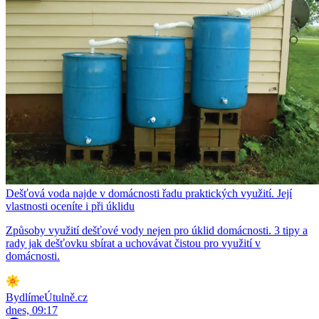
Dešťová voda najde v domácnosti řadu praktických využití. Její
vlastnosti oceníte i při úklidu
Způsoby využití dešťové vody nejen pro úklid domácnosti. 3 tipy a
rady jak dešťovku sbírat a uchovávat čistou pro využití v
domácnosti.
BydlímeÚtulně.cz
dnes, 09:17