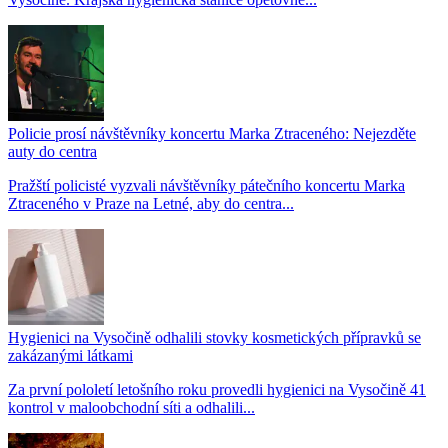
Policie prosí návštěvníky koncertu Marka Ztraceného: Nejezděte
auty do centra
Pražští policisté vyzvali návštěvníky pátečního koncertu Marka
Ztraceného v Praze na Letné, aby do centra...
Hygienici na Vysočině odhalili stovky kosmetických přípravků se
zakázanými látkami
Za první pololetí letošního roku provedli hygienici na Vysočině 41
kontrol v maloobchodní síti a odhalili...