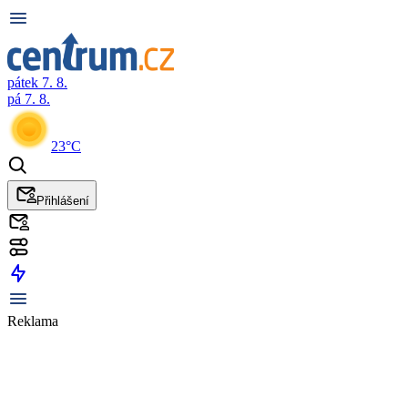
pátek 7. 8.
pá 7. 8.
23°C
Přihlášení
Reklama