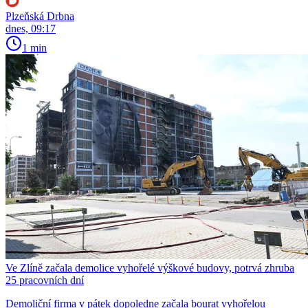
Plzeňská Drbna
dnes, 09:17
1 min
Ve Zlíně začala demolice vyhořelé výškové budovy, potrvá zhruba
25 pracovních dní
Demoliční firma v pátek dopoledne začala bourat vyhořelou