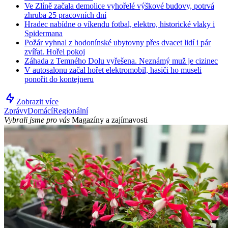
Ve Zlíně začala demolice vyhořelé výškové budovy, potrvá
zhruba 25 pracovních dní
Hradec nabídne o víkendu fotbal, elektro, historické vlaky i
Spidermana
Požár vyhnal z hodonínské ubytovny přes dvacet lidí i pár
zvířat. Hořel pokoj
Záhada z Temného Dolu vyřešena. Neznámý muž je cizinec
V autosalonu začal hořet elektromobil, hasiči ho museli
ponořit do kontejneru
Zobrazit více
Zprávy
Domácí
Regionální
Vybrali jsme pro vás
Magazíny a zajímavosti