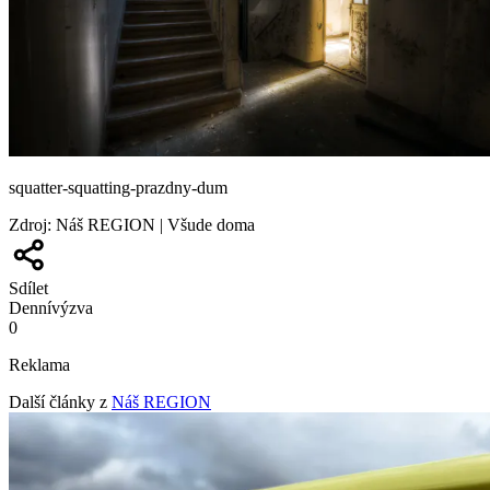
squatter-squatting-prazdny-dum
Zdroj
:
Náš REGION | Všude doma
Sdílet
Denní
výzva
0
Reklama
Další články z
Náš REGION