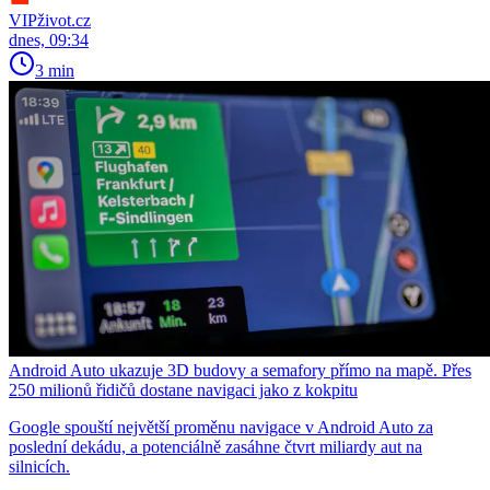
VIPživot.cz
dnes, 09:34
3 min
Android Auto ukazuje 3D budovy a semafory přímo na mapě. Přes
250 milionů řidičů dostane navigaci jako z kokpitu
Google spouští největší proměnu navigace v Android Auto za
poslední dekádu, a potenciálně zasáhne čtvrt miliardy aut na
silnicích.