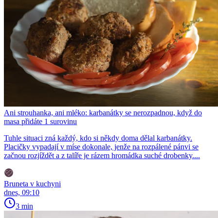
Ani strouhanka, ani mléko: karbanátky se nerozpadnou, když do
masa přidáte 1 surovinu
Tuhle situaci zná každý, kdo si někdy doma dělal karbanátky.
Placičky vypadají v míse dokonale, jenže na rozpálené pánvi se
začnou rozjíždět a z talíře je rázem hromádka suché drobenky....
Bruneta v kuchyni
dnes, 09:10
3 min