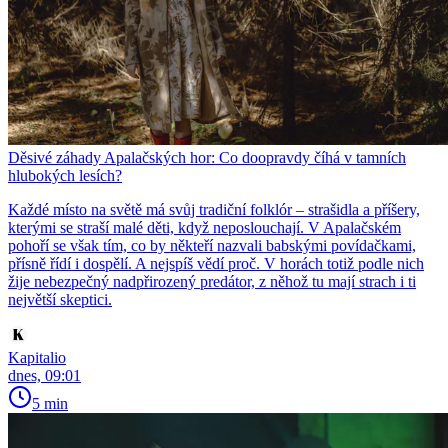
Děsivé záhady Apalačských hor: Co doopravdy číhá v tamních
hlubokých lesích?
Každé místo na světě má svůj tradiční folklór – strašidla a příšery,
kterými se straší malé děti, když neposlouchají. V Apalačském
pohoří se však tím, co by někteří nazvali babskými povídačkami,
přísně řídí i dospělí. A nejspíš vědí proč. V horách totiž podle nich
žije nebezpečný nadpřirozený predátor, z něhož tu mají strach i ti
největší skeptici.
Kapitalio
dnes, 09:01
5 min