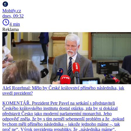
Mobify.cz
dnes, 09:32
4 min
Reklama
Aleš Rozehnal: Mělo by České království přímého následníka, jak
uvedl prezident?
KOMENTÁŘ. Prezident Petr Pavel na setkání s představiteli
Českého královského institutu dostal otázku, zda by si dokázal
představit Česko jako moderní parlamentní monarchii. Jeho
odpověď zněla, že by s tím neměl sebemenší problém a že „pokud
bychom měli přímého následníka – jakože jednoho máme –, tak
proč ne“. Výrok prezidenta republiky, že „následníka máme“,