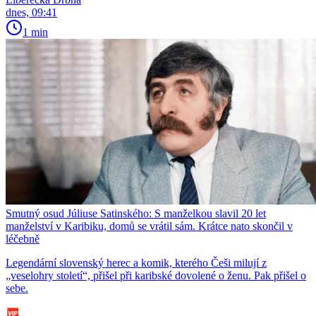
dnes, 09:41
1 min
Smutný osud Júliuse Satinského: S manželkou slavil 20 let
manželství v Karibiku, domů se vrátil sám. Krátce nato skončil v
léčebně
Legendární slovenský herec a komik, kterého Češi milují z
„veselohry století“, přišel při karibské dovolené o ženu. Pak přišel o
sebe.