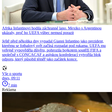
Afrika Infantinovi hodila záchranné lano. Mexiko s Argentinou
ukázaly, proč ho UEFA vůbec nemusí porazit
Ještě před několika dny vypadal Gianni Infantino jako prezident,
kterému se fotbalový svět začíná rozpadat pod rukama. UEFA mu
veřejně vypověděla důvěru, pohrozila bojkotem soutěží FIFA a
společně s CONCACAF a asijskou konfederací vytvořila blok
odporu, který působil téměř jako začátek konce.
Vše o sportu
dnes, 09:11
7 min
Reklama