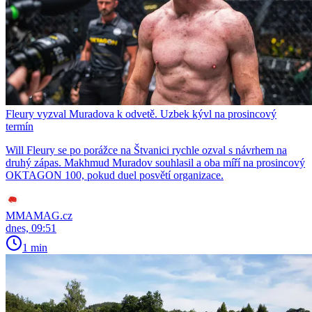
Fleury vyzval Muradova k odvetě. Uzbek kývl na prosincový
termín
Will Fleury se po porážce na Štvanici rychle ozval s návrhem na
druhý zápas. Makhmud Muradov souhlasil a oba míří na prosincový
OKTAGON 100, pokud duel posvětí organizace.
MMAMAG.cz
dnes, 09:51
1 min