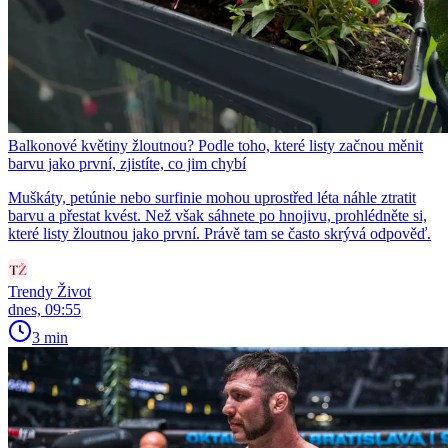
Balkonové květiny žloutnou? Podle toho, které listy začnou měnit
barvu jako první, zjistíte, co jim chybí
Muškáty, petúnie nebo surfinie mohou uprostřed léta náhle ztratit
barvu a přestat kvést. Než však sáhnete po hnojivu, prohlédněte si,
které listy žloutnou jako první. Právě tam se často skrývá odpověď.
Trendy Život
dnes, 09:55
3 min