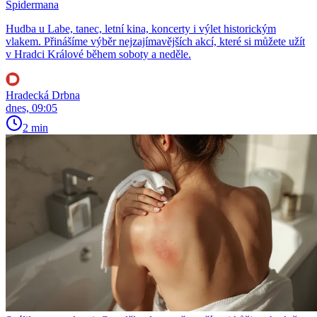
Spidermana
Hudba u Labe, tanec, letní kina, koncerty i výlet historickým
vlakem. Přinášíme výběr nejzajímavějších akcí, které si můžete užít
v Hradci Králové během soboty a neděle.
Hradecká Drbna
dnes, 09:05
2 min