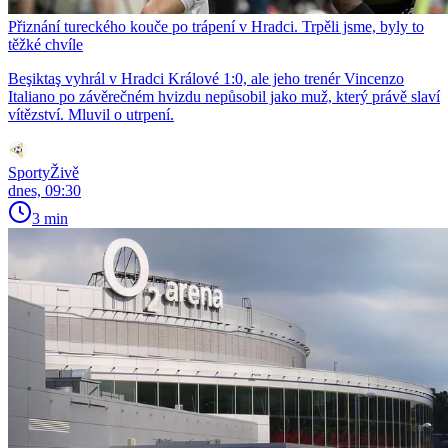
Přiznání tureckého kouče po trápení v Hradci. Trpěli jsme, byly to
těžké chvíle
Beşiktaş vyhrál v Hradci Králové 1:0, ale jeho trenér Vincenzo
Italiano po závěrečném hvizdu nepůsobil jako muž, který právě slaví
vítězství. Mluvil o utrpení.
SportyŽivě
dnes, 09:30
3 min