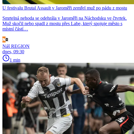
U festivalu Brutal Assault v Jaroměři zemřel muž po pádu z mostu
Smrtelná nehoda se odehrála v Jaroměři na Náchodsku ve čtvrtek.
Muž skočil nebo spadl z mostu přes Labe, který spojuje město s
místní částí…
Náš REGION
dnes, 09:30
1 min