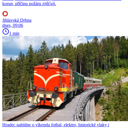
korun, příčinu požáru zjišťují.
Jihlavská Drbna
dnes, 09:06
1 min
Hradec nabídne o víkendu fotbal, elektro, historické vlaky i