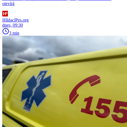
otevírá
HlídacíPes.org
dnes, 09:30
3 min