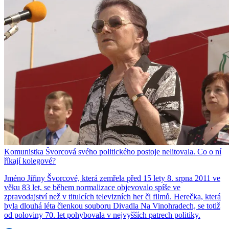
Komunistka Švorcová svého politického postoje nelitovala. Co o ní
říkají kolegové?
Jméno Jiřiny Švorcové, která zemřela před 15 lety 8. srpna 2011 ve
věku 83 let, se během normalizace objevovalo spíše ve
zpravodajství než v titulcích televizních her či filmů. Herečka, která
byla dlouhá léta členkou souboru Divadla Na Vinohradech, se totiž
od poloviny 70. let pohybovala v nejvyšších patrech politiky.