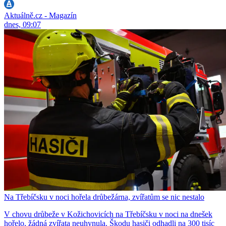
Aktuálně.cz - Magazín
dnes, 09:07
Na Třebíčsku v noci hořela drůbežárna, zvířatům se nic nestalo
V chovu drůbeže v Kožichovicích na Třebíčsku v noci na dnešek
hořelo, žádná zvířata neuhynula. Škodu hasiči odhadli na 300 tisíc