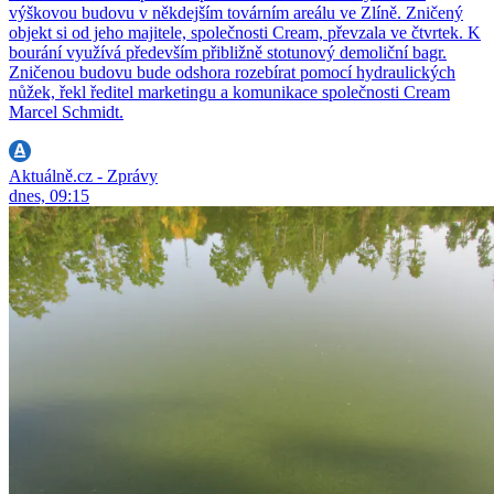
výškovou budovu v někdejším továrním areálu ve Zlíně. Zničený
objekt si od jeho majitele, společnosti Cream, převzala ve čtvrtek. K
bourání využívá především přibližně stotunový demoliční bagr.
Zničenou budovu bude odshora rozebírat pomocí hydraulických
nůžek, řekl ředitel marketingu a komunikace společnosti Cream
Marcel Schmidt.
Aktuálně.cz - Zprávy
dnes, 09:15