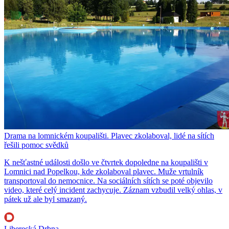
Drama na lomnickém koupališti. Plavec zkolaboval, lidé na sítích
řešili pomoc svědků
K nešťastné události došlo ve čtvrtek dopoledne na koupališti v
Lomnici nad Popelkou, kde zkolaboval plavec. Muže vrtulník
transportoval do nemocnice. Na sociálních sítích se poté objevilo
video, které celý incident zachycuje. Záznam vzbudil velký ohlas, v
pátek už ale byl smazaný.
Liberecká Drbna