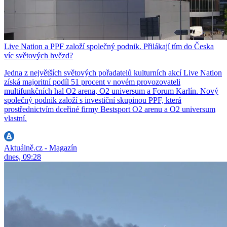
Live Nation a PPF založí společný podnik. Přilákají tím do Česka
víc světových hvězd?
Jedna z největších světových pořadatelů kulturních akcí Live Nation
získá majoritní podíl 51 procent v novém provozovateli
multifunkčních hal O2 arena, O2 universum a Forum Karlín. Nový
společný podnik založí s investiční skupinou PPF, která
prostřednictvím dceřiné firmy Bestsport O2 arenu a O2 universum
vlastní.
Aktuálně.cz - Magazín
dnes, 09:28