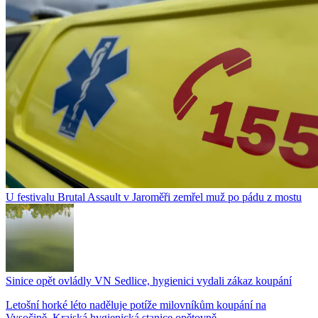
U festivalu Brutal Assault v Jaroměři zemřel muž po pádu z mostu
Sinice opět ovládly VN Sedlice, hygienici vydali zákaz koupání
Letošní horké léto naděluje potíže milovníkům koupání na
Vysočině. Krajská hygienická stanice opětovně...