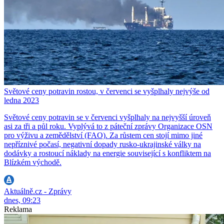
Světové ceny potravin rostou, v červenci se vyšplhaly nejvýše od
ledna 2023
Světové ceny potravin se v červenci vyšplhaly na nejvyšší úroveň
asi za tři a půl roku. Vyplývá to z páteční zprávy Organizace OSN
pro výživu a zemědělství (FAO). Za růstem cen stojí mimo jiné
nepříznivé počasí, negativní dopady rusko-ukrajinské války na
dodávky a rostoucí náklady na energie související s konfliktem na
Blízkém východě.
Aktuálně.cz - Zprávy
dnes, 09:23
Reklama