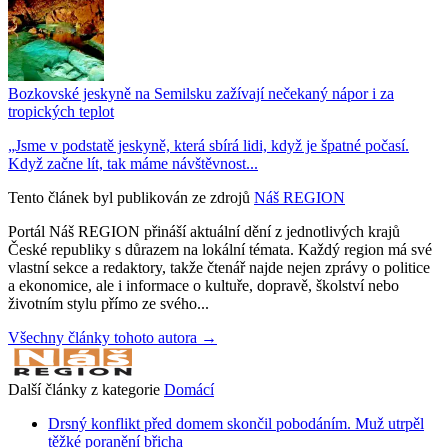
Bozkovské jeskyně na Semilsku zažívají nečekaný nápor i za
tropických teplot
„Jsme v podstatě jeskyně, která sbírá lidi, když je špatné počasí.
Když začne lít, tak máme návštěvnost...
Tento článek byl publikován ze zdrojů
Náš REGION
Portál Náš REGION přináší aktuální dění z jednotlivých krajů
České republiky s důrazem na lokální témata. Každý region má své
vlastní sekce a redaktory, takže čtenář najde nejen zprávy o politice
a ekonomice, ale i informace o kultuře, dopravě, školství nebo
životním stylu přímo ze svého...
Všechny články tohoto autora →
Další články z kategorie
Domácí
Drsný konflikt před domem skončil pobodáním. Muž utrpěl
těžké poranění břicha