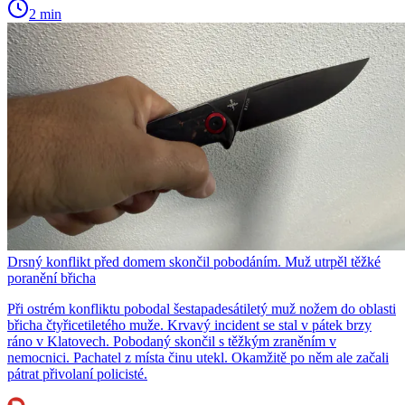
2 min
Drsný konflikt před domem skončil pobodáním. Muž utrpěl těžké
poranění břicha
Při ostrém konfliktu pobodal šestapadesátiletý muž nožem do oblasti
břicha čtyřicetiletého muže. Krvavý incident se stal v pátek brzy
ráno v Klatovech. Pobodaný skončil s těžkým zraněním v
nemocnici. Pachatel z místa činu utekl. Okamžitě po něm ale začali
pátrat přivolaní policisté.