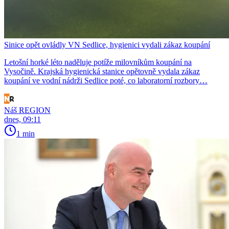
Sinice opět ovládly VN Sedlice, hygienici vydali zákaz koupání
Letošní horké léto naděluje potíže milovníkům koupání na
Vysočině. Krajská hygienická stanice opětovně vydala zákaz
koupání ve vodní nádrži Sedlice poté, co laboratorní rozbory…
Náš REGION
dnes, 09:11
1 min