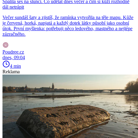
Spálila ses na slunci. Co udělat dnes večer a čím si kůži rozhodně
dál netrápit
Večer sundáš šaty a zjistíš, že ramínka vytvořila na těle mapu. Kůže
je červená, horká, napjatá a každý dotek látky působí jako osobní
útok. První myšlenka: potřebuji něco ledového, mastného a nejlépe
zázračného.
Poudree.cz
dnes, 09:04
4 min
Reklama