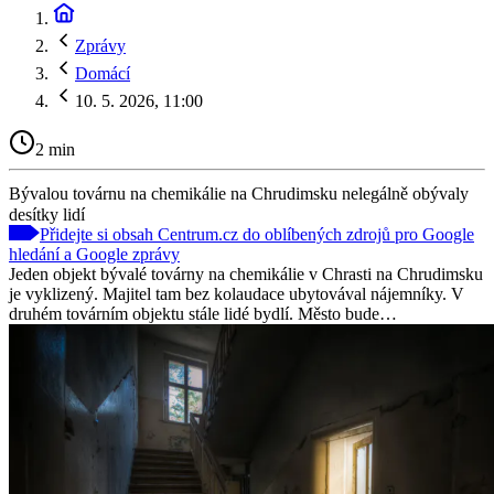
Zprávy
Domácí
10. 5. 2026, 11:00
2 min
Bývalou továrnu na chemikálie na Chrudimsku nelegálně obývaly
desítky lidí
Přidejte si obsah Centrum.cz do oblíbených zdrojů pro Google
hledání a Google zprávy
Jeden objekt bývalé továrny na chemikálie v Chrasti na Chrudimsku
je vyklizený. Majitel tam bez kolaudace ubytovával nájemníky. V
druhém továrním objektu stále lidé bydlí. Město bude…