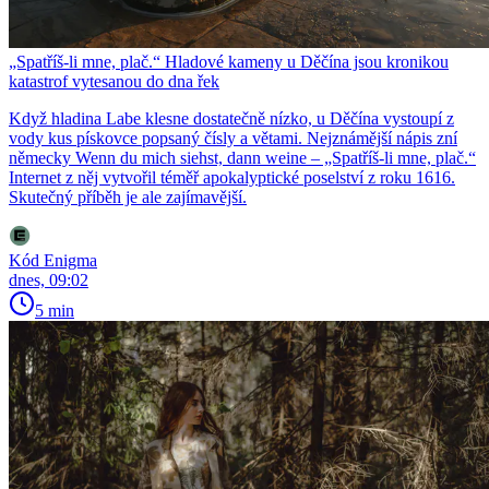
„Spatříš-li mne, plač.“ Hladové kameny u Děčína jsou kronikou
katastrof vytesanou do dna řek
Když hladina Labe klesne dostatečně nízko, u Děčína vystoupí z
vody kus pískovce popsaný čísly a větami. Nejznámější nápis zní
německy Wenn du mich siehst, dann weine – „Spatříš-li mne, plač.“
Internet z něj vytvořil téměř apokalyptické poselství z roku 1616.
Skutečný příběh je ale zajímavější.
Kód Enigma
dnes, 09:02
5 min