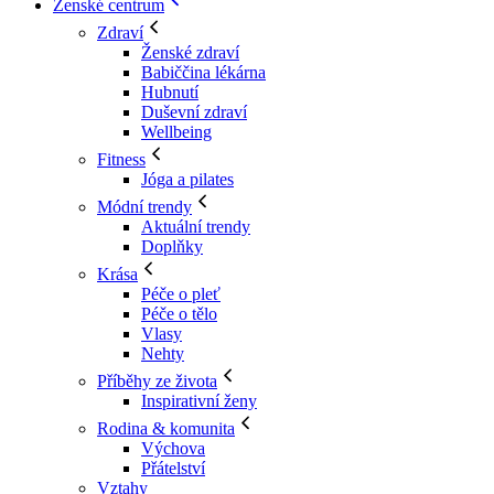
Ženské centrum
Zdraví
Ženské zdraví
Babiččina lékárna
Hubnutí
Duševní zdraví
Wellbeing
Fitness
Jóga a pilates
Módní trendy
Aktuální trendy
Doplňky
Krása
Péče o pleť
Péče o tělo
Vlasy
Nehty
Příběhy ze života
Inspirativní ženy
Rodina & komunita
Výchova
Přátelství
Vztahy