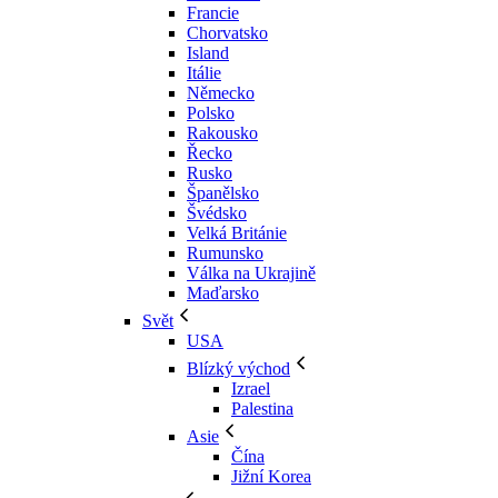
Francie
Chorvatsko
Island
Itálie
Německo
Polsko
Rakousko
Řecko
Rusko
Španělsko
Švédsko
Velká Británie
Rumunsko
Válka na Ukrajině
Maďarsko
Svět
USA
Blízký východ
Izrael
Palestina
Asie
Čína
Jižní Korea