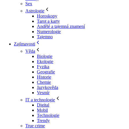
Sex
Astrologie
Horoskopy
Tarot a karty
Andělé a tajemná znamení
Numerologie
Tajemno
Zajímavosti
Věda
Biologie
Ekologie
Fyzika
Geografie
Historie
Chemie
Jazykověda
Vesmír
IT a technologie
Digital
Mobil
Technologie
Trendy
True crime