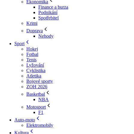
Ekonomika
Finance a burza
Podnikání
Spotřebitel
Krimi
Doprava
Nehody
Sport
Hokej
Fotbal
Tenis
Lyžování
Cyklistika
Atletika
Bojové sporty
ZOH 2026
Basketbal
NBA
Motosport
F1
Auto-moto
Elektromobily
Kultura