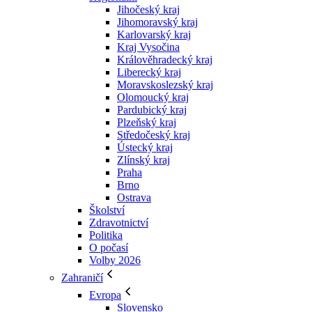
Jihočeský kraj
Jihomoravský kraj
Karlovarský kraj
Kraj Vysočina
Králověhradecký kraj
Liberecký kraj
Moravskoslezský kraj
Olomoucký kraj
Pardubický kraj
Plzeňský kraj
Středočeský kraj
Ústecký kraj
Zlínský kraj
Praha
Brno
Ostrava
Školství
Zdravotnictví
Politika
O počasí
Volby 2026
Zahraničí
Evropa
Slovensko