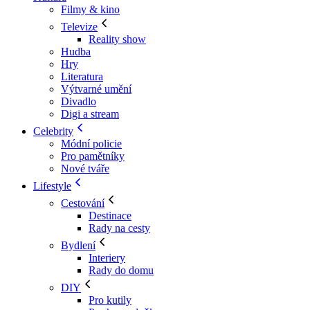
Filmy & kino
Televize
Reality show
Hudba
Hry
Literatura
Výtvarné umění
Divadlo
Digi a stream
Celebrity
Módní policie
Pro pamětníky
Nové tváře
Lifestyle
Cestování
Destinace
Rady na cesty
Bydlení
Interiery
Rady do domu
DIY
Pro kutily