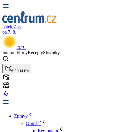
pátek 7. 8.
pá 7. 8.
26°C
Internet
Firmy
Recepty
Slovníky
Přihlášení
Zprávy
Domácí
Regionální