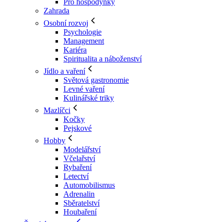
Pro hospodyňky
Zahrada
Osobní rozvoj
Psychologie
Management
Kariéra
Spiritualita a náboženství
Jídlo a vaření
Světová gastronomie
Levné vaření
Kulinářské triky
Mazlíčci
Kočky
Pejskové
Hobby
Modelářství
Včelařství
Rybaření
Letectví
Automobilismus
Adrenalin
Sběratelství
Houbaření