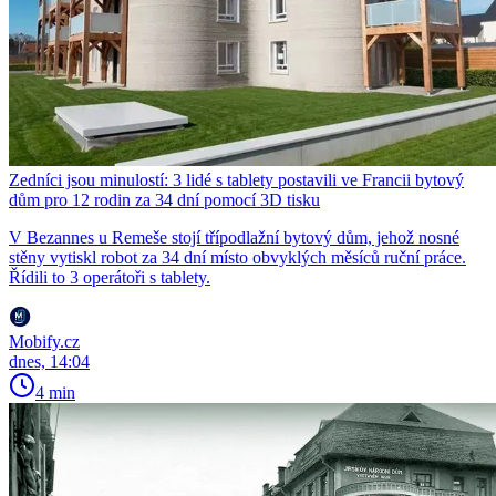
Zedníci jsou minulostí: 3 lidé s tablety postavili ve Francii bytový
dům pro 12 rodin za 34 dní pomocí 3D tisku
V Bezannes u Remeše stojí třípodlažní bytový dům, jehož nosné
stěny vytiskl robot za 34 dní místo obvyklých měsíců ruční práce.
Řídili to 3 operátoři s tablety.
Mobify.cz
dnes, 14:04
4 min