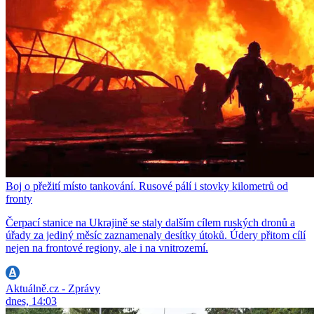
Boj o přežití místo tankování. Rusové pálí i stovky kilometrů od
fronty
Čerpací stanice na Ukrajině se staly dalším cílem ruských dronů a
úřady za jediný měsíc zaznamenaly desítky útoků. Údery přitom cílí
nejen na frontové regiony, ale i na vnitrozemí.
Aktuálně.cz - Zprávy
dnes, 14:03