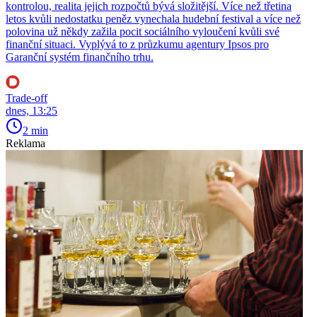
kontrolou, realita jejich rozpočtů bývá složitější. Více než třetina
letos kvůli nedostatku peněz vynechala hudební festival a více než
polovina už někdy zažila pocit sociálního vyloučení kvůli své
finanční situaci. Vyplývá to z průzkumu agentury Ipsos pro
Garanční systém finančního trhu.
Trade-off
dnes, 13:25
2 min
Reklama