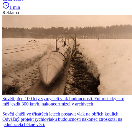
1 min
Reklama
Sověti před 100 lety vymysleli vlak budoucnosti. Futuristický stroj
měl jezdit 300 km/h, nakonec zmizel v archivech
Sověti chtěli ve třicátých letech postavit vlak na obřích koulích.
Odvážný projekt rychlovlaku budoucnosti nakonec ztroskotal na
jedné zcela běžné věci.