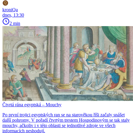
kroniQa
dnes, 13:30
2 min
Čtvrtá rána egyptská – Mouchy
Po první trojici egyptských ran se na starověkou říši začaly snášet
další pohromy. V pořadí čtvrtým trestem Hospodinovým se tak staly
mouchy, ačkoliv i v této oblasti se jednotlivé zdroje ve všech
informacích neshodují.