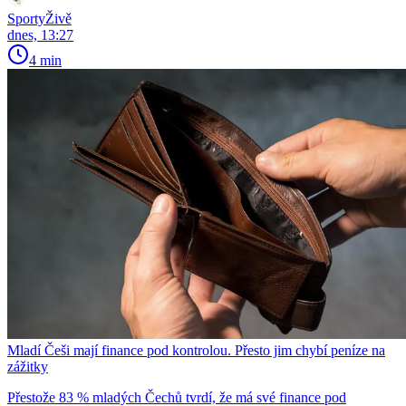
SportyŽivě
dnes, 13:27
4 min
Mladí Češi mají finance pod kontrolou. Přesto jim chybí peníze na
zážitky
Přestože 83 % mladých Čechů tvrdí, že má své finance pod