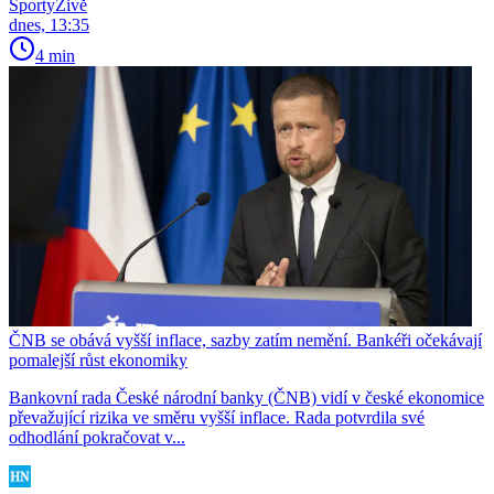
SportyŽivě
dnes, 13:35
4 min
ČNB se obává vyšší inflace, sazby zatím nemění. Bankéři očekávají
pomalejší růst ekonomiky
Bankovní rada České národní banky (ČNB) vidí v české ekonomice
převažující rizika ve směru vyšší inflace. Rada potvrdila své
odhodlání pokračovat v...