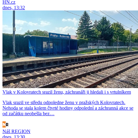
HN.cz
dnes, 13:32
Vlak v Kolovratech srazil ženu, záchranáři ji hledali i s vrtulníkem
Vlak srazil ve středu odpoledne ženu v pražských Kolovratech.
Nehoda se stala kolem čtvrté hodiny odpolední a záchranná akce se
od začátku neobešla bez…
Náš REGION
dnes, 13:30