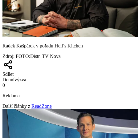
Radek Kašpárek v pořadu Hell´s Kitchen
Zdroj
:
FOTO:Distr. TV Nova
Sdílet
Denní
výzva
0
Reklama
Další články z
ReadZone