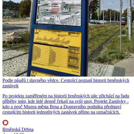
Podle písařů i slavného vědce. Cestující poznají historii brněnských
zastávek
Po projektu zaměřeném na historii brněnských ulic přichází na řadu
příběhy míst, kde lidé denně čekají na svůj spoj. Projekt Zastávky -
kdo a proč Muzea města Brna a Dopravního podniku představí
cestujícím historii jednotlivých zastávek přímo na označnících.
Brněnská Drbna