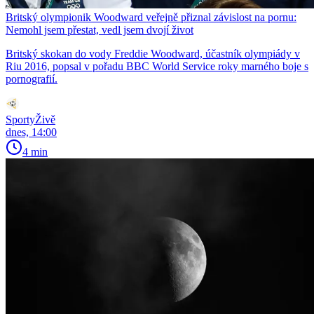
Britský olympionik Woodward veřejně přiznal závislost na pornu:
Nemohl jsem přestat, vedl jsem dvojí život
Britský skokan do vody Freddie Woodward, účastník olympiády v
Riu 2016, popsal v pořadu BBC World Service roky marného boje s
pornografií.
SportyŽivě
dnes, 14:00
4 min