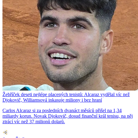
Žebříček deseti nejlépe placených tenistů: Alcaraz vydělal víc než
Djokovič, Williamsová inkasuje miliony i bez hraní
Carlos Alcaraz si za posledních dvanáct měsíců přišel na 1,34
miliardy korun. Novak Djokovič, dosud finanční král tenisu, na něj
ztrácí víc než 37 milionů dolarů.