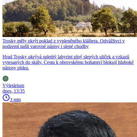
Trosky měly ukrýt poklad z vypleněného kláštera. Odvážlivci v
podzemí našli varovné nápisy i slepé chodby
Hrad Trosky ukrývá spletitý labyrint plný slepých uliček a vzkazů
vytesaných do skály. Cestu k obrovskému bohatství blokují hluboké
nánosy písku.
Výletárium
dnes, 13:35
3 min