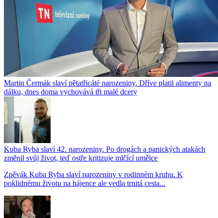
Martin Čermák slaví pětatřicáté narozeniny. Dříve platil alimenty na
dálku, dnes doma vychovává tři malé dcery
Kuba Ryba slaví 42. narozeniny. Po drogách a panických atakách
změnil svůj život, teď ostře kritizuje mlčící umělce
Zpěvák Kuba Ryba slaví narozeniny v rodinném kruhu. K
poklidnému životu na hájence ale vedla trnitá cesta...