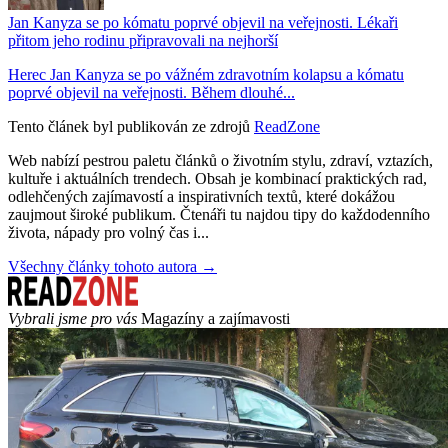
Jan Kanyza se po kómatu poprvé objevil na veřejnosti. Lékaři
přitom jeho rodinu připravovali na nejhorší
Herec Jan Kanyza se po vážném zdravotním kolapsu a kómatu
poprvé objevil na veřejnosti. Během dlouhé...
Tento článek byl publikován ze zdrojů
ReadZone
Web nabízí pestrou paletu článků o životním stylu, zdraví, vztazích,
kultuře i aktuálních trendech. Obsah je kombinací praktických rad,
odlehčených zajímavostí a inspirativních textů, které dokážou
zaujmout široké publikum. Čtenáři tu najdou tipy do každodenního
života, nápady pro volný čas i...
Všechny články tohoto autora →
Vybrali jsme pro vás
Magazíny a zajímavosti