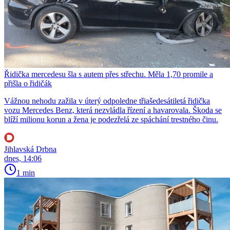
Řidička mercedesu šla s autem přes střechu. Měla 1,70 promile a
přišla o řidičák
Vážnou nehodu zažila v úterý odpoledne třiašedesátiletá řidička
vozu Mercedes Benz, která nezvládla řízení a havarovala. Škoda se
blíží milionu korun a žena je podezřelá ze spáchání trestného činu.
Jihlavská Drbna
dnes, 14:06
1 min