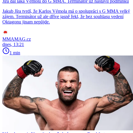
Jíra dál láká Vémolu do G MMA. Terminátor už nastavil podmínku
Jakub Jíra tvrdí, že Karlos Vémola má o spolupráci s G MMA velký
zájem. Terminátor už ale dříve jasně řekl, že bez souhlasu vedení
Oktagonu jinam nepůjde.
MMAMAG.cz
dnes, 13:21
1 min