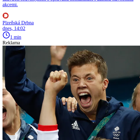
akcemi.
Plzeňská Drbna
dnes, 14:02
1 min
Reklama