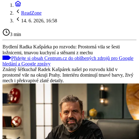
ReadZone
14. 6. 2026, 16:58
3 min
Bydlení Radka Kašpárka po rozvodu: Prostorná vila se šesti
ložnicemi, tmavou kuchyní a stěnami z mechu
Přidejte si obsah Centrum.cz do oblíbených zdrojů pro Google
hledání a Google zprávy
Známý šéfkuchař Radek Kašpárek našel po rozvodu klid v
prostorné vile na okraji Prahy. Interiéru dominují tmavé barvy, živý
mech i překvapivé zlaté detaily.