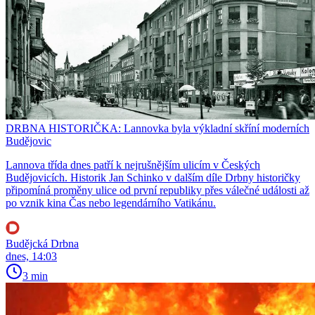
DRBNA HISTORIČKA: Lannovka byla výkladní skříní moderních
Budějovic
Lannova třída dnes patří k nejrušnějším ulicím v Českých
Budějovicích. Historik Jan Schinko v dalším díle Drbny historičky
připomíná proměny ulice od první republiky přes válečné události až
po vznik kina Čas nebo legendárního Vatikánu.
Budějcká Drbna
dnes, 14:03
3 min