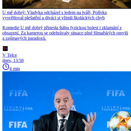
U mě dobrý: Vladyka odcházel s ledem na tváři, Polívka
vysvětloval plešatění a diváci si všimli školáckých chyb
Komedie U mě dobrý přinesla štábu fyzickou bolest i zklamání z
obsazení. Za kamerou se odehrávaly situace plné filmařských omylů
a zajímavých paradoxů.
V Telce
dnes, 13:58
4 min