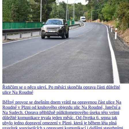
Řidičům se o něco uleví. Po měsíci skončila oprava části důležité
ulice Na Roudné
Běžný provoz se dnešním dnem vrátil na opravenou část ulice Na
Roudné v Plzni od kruhového objezdu ulic Na Roudné, Jateční a
Na Sudech. Oprava přibližně půlkilometrového úseku této velmi
důležité komunikace trvala jeden měsíc. Od čtvrtka 6. srpna tak
ubylo jedno dopravní omezení v Plzni, která je během léta plná
uzavírek souvisejících s opravami komunikací i dalšími stavebními