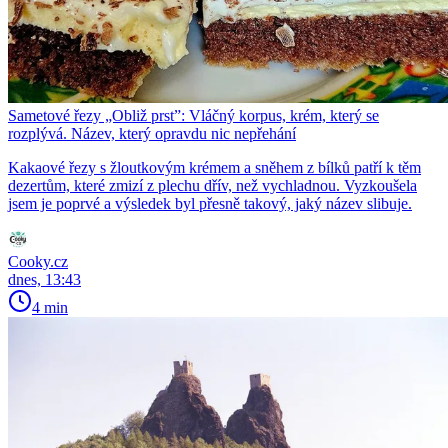
Sametové řezy „Obliž prst”: Vláčný korpus, krém, který se
rozplývá. Název, který opravdu nic nepřehání
Kakaové řezy s žloutkovým krémem a sněhem z bílků patří k těm
dezertům, které zmizí z plechu dřív, než vychladnou. Vyzkoušela
jsem je poprvé a výsledek byl přesně takový, jaký název slibuje.
Cooky.cz
dnes, 13:43
4 min