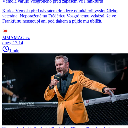
Vémola varuje Vosgröneho před zápasem ve Frankfurtu
Karlos Vémola před návratem do klece odmítá roli vysloužilého
veterána. Neporaženému Frédéricu Vosgrönemu vzkázal, že ve
Frankfurtu neustoupí ani pod tlakem a půjde mu ublížit.
MMAMAG.cz
dnes, 13:14
1 min