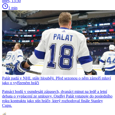
dnes, 13:30
1 min
Palát padá v NHL stále hlouběji. Před sezonou o něm zámoří mluví
jako o vyřízeném hráči
Patnáct bodů v osmdesáti zápasech, dvanáct minut na ledě a letní
debata o vyplacení ze smlouvy. Ondřej Palát vstupuje do posledního
roku kontraktu jako stín hráče, který rozhodoval finále Stanley
Cupu.