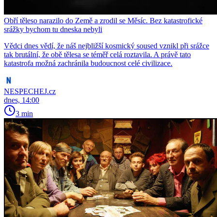
Obří těleso narazilo do Země a zrodil se Měsíc. Bez katastrofické
srážky bychom tu dneska nebyli
Vědci dnes vědí, že náš nejbližší kosmický soused vznikl při srážce
tak brutální, že obě tělesa se téměř celá roztavila. A právě tato
katastrofa možná zachránila budoucnost celé civilizace.
NESPECHEJ.cz
dnes, 14:00
3 min