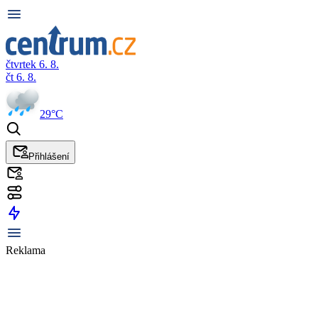
čtvrtek 6. 8.
čt 6. 8.
29°C
Přihlášení
Reklama