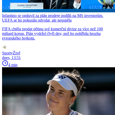
Infantino se omluvil za plán prodeje podílů na MS investorům.
UEFA se ho pokusila odvolat, ale neuspěla
FIFA chtěla prodat pětinu své komerční divize za více než 100
miliard korun. Plán vydržel čtyři dny, než ho pohřbila hrozba
evropského bojkotu.
SportyŽivě
dnes, 13:51
4 min