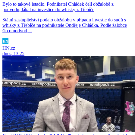
Bylo to takové letadlo. Podnikatel Chládek čelí obžalobě z
podvodu, lákal na investice do whisky z Třebíče
Státní zastupitelství podalo obžalobu v případu investic do sudů s
whisky z Třebíče na podnikatele Ondřeje Chládka. Podle žalobce
šlo o podvod,...
HN.cz
dnes, 13:25