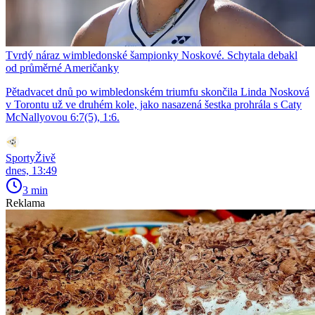
Tvrdý náraz wimbledonské šampionky Noskové. Schytala debakl
od průměrné Američanky
Pětadvacet dnů po wimbledonském triumfu skončila Linda Nosková
v Torontu už ve druhém kole, jako nasazená šestka prohrála s Caty
McNallyovou 6:7(5), 1:6.
SportyŽivě
dnes, 13:49
3 min
Reklama