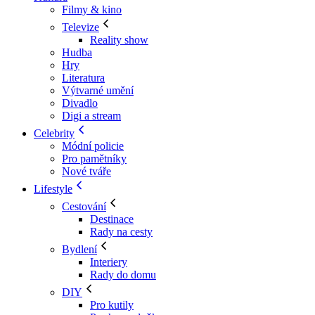
Filmy & kino
Televize
Reality show
Hudba
Hry
Literatura
Výtvarné umění
Divadlo
Digi a stream
Celebrity
Módní policie
Pro pamětníky
Nové tváře
Lifestyle
Cestování
Destinace
Rady na cesty
Bydlení
Interiery
Rady do domu
DIY
Pro kutily