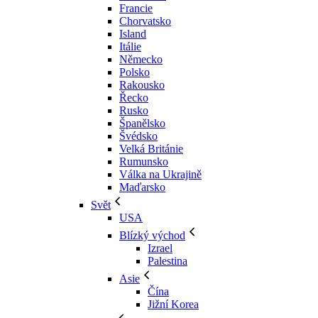
Francie
Chorvatsko
Island
Itálie
Německo
Polsko
Rakousko
Řecko
Rusko
Španělsko
Švédsko
Velká Británie
Rumunsko
Válka na Ukrajině
Maďarsko
Svět
USA
Blízký východ
Izrael
Palestina
Asie
Čína
Jižní Korea