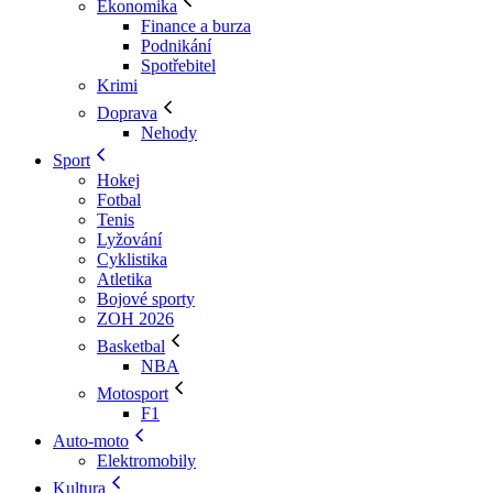
Ekonomika
Finance a burza
Podnikání
Spotřebitel
Krimi
Doprava
Nehody
Sport
Hokej
Fotbal
Tenis
Lyžování
Cyklistika
Atletika
Bojové sporty
ZOH 2026
Basketbal
NBA
Motosport
F1
Auto-moto
Elektromobily
Kultura