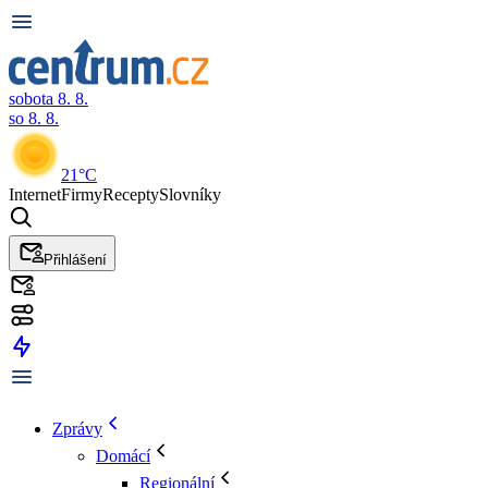
sobota 8. 8.
so 8. 8.
21°C
Internet
Firmy
Recepty
Slovníky
Přihlášení
Zprávy
Domácí
Regionální