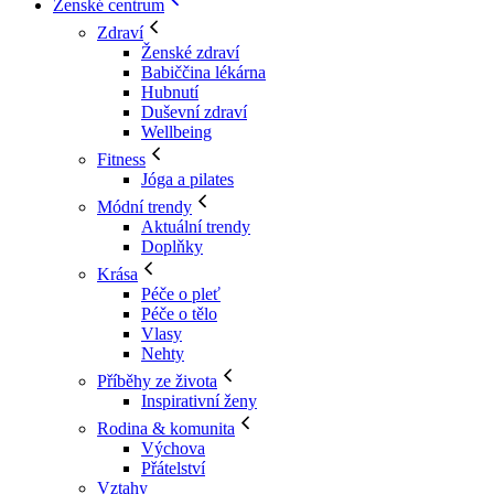
Ženské centrum
Zdraví
Ženské zdraví
Babiččina lékárna
Hubnutí
Duševní zdraví
Wellbeing
Fitness
Jóga a pilates
Módní trendy
Aktuální trendy
Doplňky
Krása
Péče o pleť
Péče o tělo
Vlasy
Nehty
Příběhy ze života
Inspirativní ženy
Rodina & komunita
Výchova
Přátelství
Vztahy