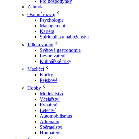
Pro hospodyňky
Zahrada
Osobní rozvoj
Psychologie
Management
Kariéra
Spiritualita a náboženství
Jídlo a vaření
Světová gastronomie
Levné vaření
Kulinářské triky
Mazlíčci
Kočky
Pejskové
Hobby
Modelářství
Včelařství
Rybaření
Letectví
Automobilismus
Adrenalin
Sběratelství
Houbaření