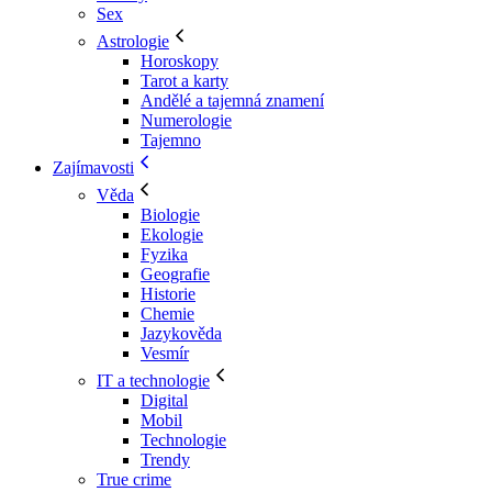
Sex
Astrologie
Horoskopy
Tarot a karty
Andělé a tajemná znamení
Numerologie
Tajemno
Zajímavosti
Věda
Biologie
Ekologie
Fyzika
Geografie
Historie
Chemie
Jazykověda
Vesmír
IT a technologie
Digital
Mobil
Technologie
Trendy
True crime