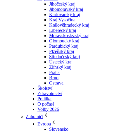
Jihočeský kraj
Jihomoravský kraj
Karlovarský kraj
Kraj Vysočina
Králověhradecký kraj
Liberecký kraj
Moravskoslezský kraj
Olomoucký kraj
Pardubický kraj
Plzeňský kraj
Středočeský kraj
Ústecký kraj
Zlínský kraj
Praha
Brno
Ostrava
Školství
Zdravotnictví
Politika
O počasí
Volby 2026
Zahraničí
Evropa
Slovensko