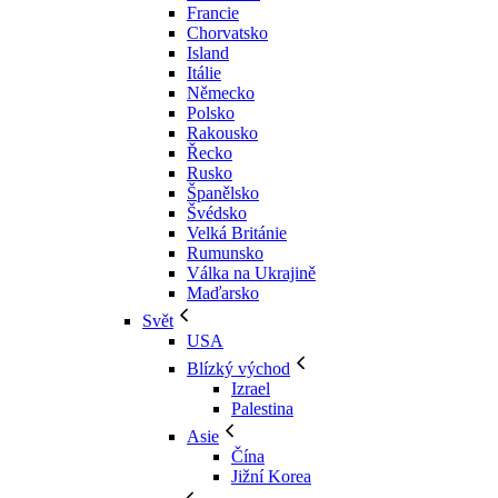
Francie
Chorvatsko
Island
Itálie
Německo
Polsko
Rakousko
Řecko
Rusko
Španělsko
Švédsko
Velká Británie
Rumunsko
Válka na Ukrajině
Maďarsko
Svět
USA
Blízký východ
Izrael
Palestina
Asie
Čína
Jižní Korea