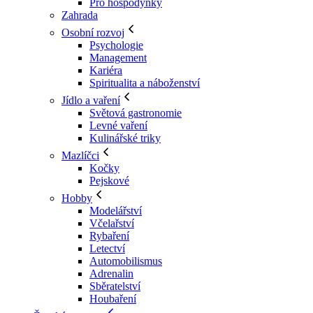
Pro hospodyňky
Zahrada
Osobní rozvoj
Psychologie
Management
Kariéra
Spiritualita a náboženství
Jídlo a vaření
Světová gastronomie
Levné vaření
Kulinářské triky
Mazlíčci
Kočky
Pejskové
Hobby
Modelářství
Včelařství
Rybaření
Letectví
Automobilismus
Adrenalin
Sběratelství
Houbaření