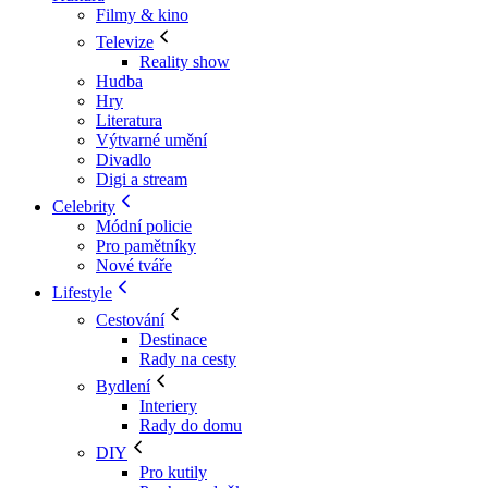
Filmy & kino
Televize
Reality show
Hudba
Hry
Literatura
Výtvarné umění
Divadlo
Digi a stream
Celebrity
Módní policie
Pro pamětníky
Nové tváře
Lifestyle
Cestování
Destinace
Rady na cesty
Bydlení
Interiery
Rady do domu
DIY
Pro kutily