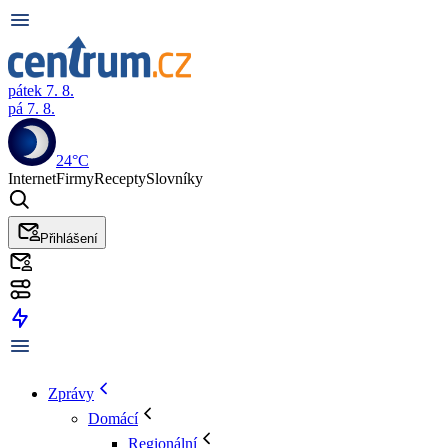
pátek 7. 8.
pá 7. 8.
24°C
Internet
Firmy
Recepty
Slovníky
Přihlášení
Zprávy
Domácí
Regionální