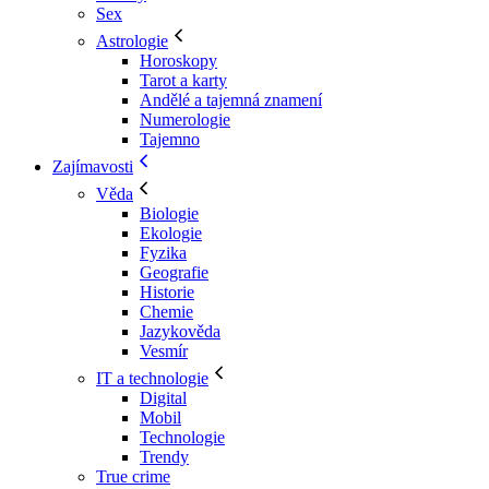
Sex
Astrologie
Horoskopy
Tarot a karty
Andělé a tajemná znamení
Numerologie
Tajemno
Zajímavosti
Věda
Biologie
Ekologie
Fyzika
Geografie
Historie
Chemie
Jazykověda
Vesmír
IT a technologie
Digital
Mobil
Technologie
Trendy
True crime