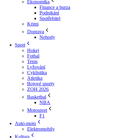
Ekonomika
Finance a burza
Podnikání
Spotřebitel
Krimi
Doprava
Nehody
Sport
Hokej
Fotbal
Tenis
Lyžování
Cyklistika
Atletika
Bojové sporty
ZOH 2026
Basketbal
NBA
Motosport
F1
Auto-moto
Elektromobily
Kultura