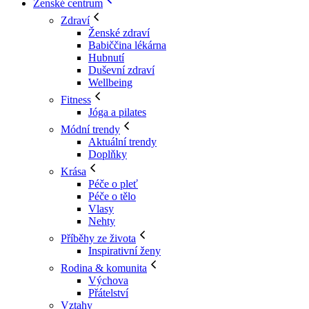
Ženské centrum
Zdraví
Ženské zdraví
Babiččina lékárna
Hubnutí
Duševní zdraví
Wellbeing
Fitness
Jóga a pilates
Módní trendy
Aktuální trendy
Doplňky
Krása
Péče o pleť
Péče o tělo
Vlasy
Nehty
Příběhy ze života
Inspirativní ženy
Rodina & komunita
Výchova
Přátelství
Vztahy