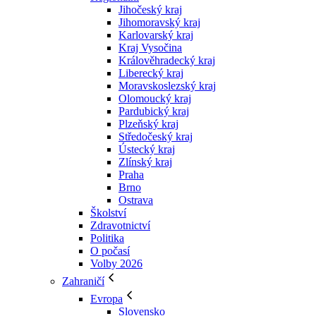
Jihočeský kraj
Jihomoravský kraj
Karlovarský kraj
Kraj Vysočina
Králověhradecký kraj
Liberecký kraj
Moravskoslezský kraj
Olomoucký kraj
Pardubický kraj
Plzeňský kraj
Středočeský kraj
Ústecký kraj
Zlínský kraj
Praha
Brno
Ostrava
Školství
Zdravotnictví
Politika
O počasí
Volby 2026
Zahraničí
Evropa
Slovensko