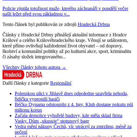
Policie zjistila totožnost muže, kterého záchranáři v pondělí večer
našli ležet před svou základnou v...
Tento článek byl publikován ze zdrojů
Hradecká Drbna
Články z Hradecké Drbny přinášejí aktuální informace z Hradce
Králové a celého Královéhradeckého kraje. Věnují se událostem,
které přímo ovlivňují každodenní život obyvatel – od dopravy,
školství a komunální politiky až po kulturní akce, sport, kriminalitu
či zásahy složek integrovaného...
Všechny články tohoto autora →
Další články z kategorie
Regionální
Polenskou ulici v Jihlavě dnes odpoledne uzavřela nehoda,
řidičku vyprostili hasiči
Béčko Dynama odstoupilo z 4. ligy. Klub dostane pokutu půl
milionu korun
Začala demolice vyhořelé budovy, kde měla sklad firma
Vasky. Dům „ukusuje“ stotunový bagr
Vedra mění nákupy Čechů, víc utrácejí za zmrzlinu, méně za
pečení