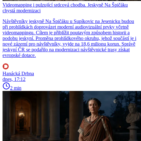
Videomapping i pulzující srdcová chodba. Jeskyně Na Špičáku
chystá modernizaci
Návštěvníky jeskyně Na Špičáku u Supíkovic na Jesenicku budou
při prohlídkách doprovázet moderní audiovizuální prvky včetně
videomappingu. Cílem je přiblížit poutavým způsobem historii a
podobu jeskyní. Proměna prohlídkového okruhu, jehož součástí je i
nové zázemí pro návštěvníky, vyjde na 18,6 milionu korun. Správě
jeskyní ČR se podařilo na modernizaci návštěvnické trasy získat
evropské dotace.
Hanácká Drbna
dnes, 17:12
2 min