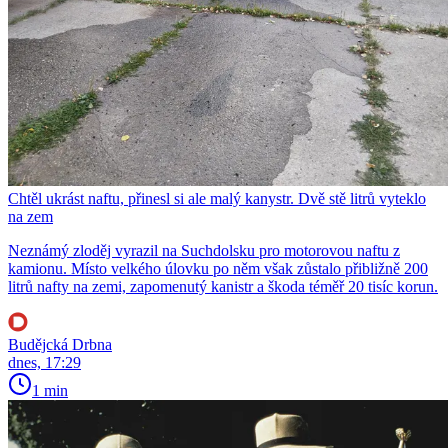
Chtěl ukrást naftu, přinesl si ale malý kanystr. Dvě stě litrů vyteklo
na zem
Neznámý zloděj vyrazil na Suchdolsku pro motorovou naftu z
kamionu. Místo velkého úlovku po něm však zůstalo přibližně 200
litrů nafty na zemi, zapomenutý kanistr a škoda téměř 20 tisíc korun.
Budějcká Drbna
dnes, 17:29
1 min