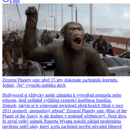
4 min
Zrození Planety opic před 15 lety dokonale zachránilo legendu.
Jediné „Ne“ vyrazilo publiku dech
Hollywood si vždycky najde záminku k vytvoření prequelu nebo
rebootu, jímž pořádně vyždímá existující úspěšnou franšízu.
Způsob, jakým se k vrstevnaté mytologii předchozích filmů v roce
2011 postavil „prequelový reboot“ Zrození Planety opic (Rise of the
Planet of the Apes), je ale dodnes v podstatě učebnicový. Není divu,
že první velký snímek Ruperta Wyatta položil základ modernímu
pavilonu opičí ságy, který zcela zachránil pověst původní filmové