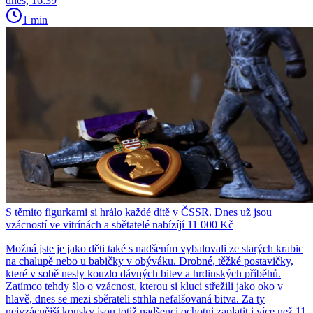
dnes, 16:39
1 min
S těmito figurkami si hrálo každé dítě v ČSSR. Dnes už jsou
vzácností ve vitrínách a sbětatelé nabízíjí 11 000 Kč
Možná jste je jako děti také s nadšením vybalovali ze starých krabic
na chalupě nebo u babičky v obýváku. Drobné, těžké postavičky,
které v sobě nesly kouzlo dávných bitev a hrdinských příběhů.
Zatímco tehdy šlo o vzácnost, kterou si kluci střežili jako oko v
hlavě, dnes se mezi sběrateli strhla nefalšovaná bitva. Za ty
nejvzácnější kousky jsou totiž nadšenci ochotni zaplatit i více než 11