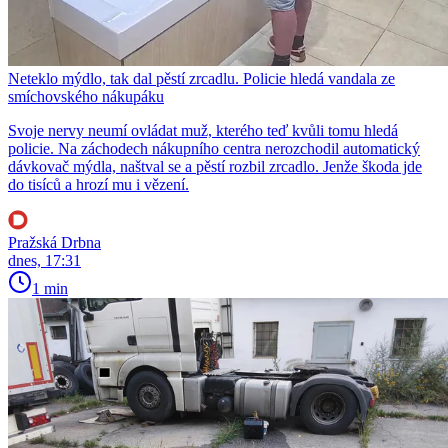
Neteklo mýdlo, tak dal pěstí zrcadlu. Policie hledá vandala ze
smíchovského nákupáku
Svoje nervy neumí ovládat muž, kterého teď kvůli tomu hledá
policie. Na záchodech nákupního centra nerozchodil automatický
dávkovač mýdla, naštval se a pěstí rozbil zrcadlo. Jenže škoda jde
do tisíců a hrozí mu i vězení.
Pražská Drbna
dnes, 17:31
1 min