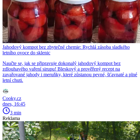
Jahodový kompot bez zbytečné chemie: Rychlá zásoba sladkého
letního ovoce do sklenic
Naučte se, jak se připravuje dokonalý jahodový kompot bez
zdlouhavého vaření sirupu! Bleskový a prověřený recept na
zavařované jahody i meruňky, které zůstanou pevné, šťavnaté a plné
letní chuti.
Cooky.cz
dnes, 16:45
3 min
Reklama