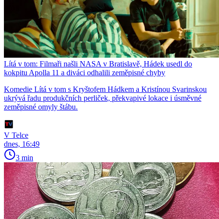
Lítá v tom: Filmaři našli NASA v Bratislavě, Hádek usedl do
kokpitu Apolla 11 a diváci odhalili zeměpisné chyby
Komedie Lítá v tom s Kryštofem Hádkem a Kristínou Svarinskou
ukrývá řadu produkčních perliček, překvapivé lokace i úsměvné
zeměpisné omyly štábu.
V Telce
dnes, 16:49
3 min