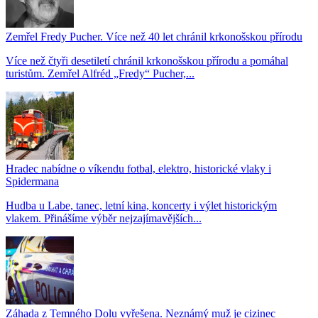
Zemřel Fredy Pucher. Více než 40 let chránil krkonošskou přírodu
Více než čtyři desetiletí chránil krkonošskou přírodu a pomáhal
turistům. Zemřel Alfréd „Fredy“ Pucher,...
Hradec nabídne o víkendu fotbal, elektro, historické vlaky i
Spidermana
Hudba u Labe, tanec, letní kina, koncerty i výlet historickým
vlakem. Přinášíme výběr nejzajímavějších...
Záhada z Temného Dolu vyřešena. Neznámý muž je cizinec