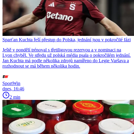
Sparťan Kuchta řeší přestup do Polska, jednání jsou v pokročilé fázi
Ještě v pondělí trénoval s třetiligovou rezervou a v nominaci na
Lyon chyběl. Ve středu už polská média psala o pokročilém jednání.
Jan Kuchta má podle několika zdrojů namířeno do Legie Varšava a
rozhodnout se má během několika hodin.
SportWin
dnes, 16:46
2 min