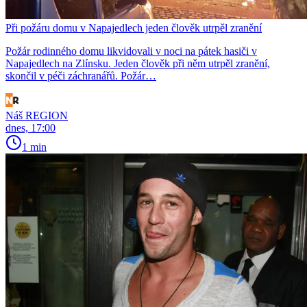
Při požáru domu v Napajedlech jeden člověk utrpěl zranění
Požár rodinného domu likvidovali v noci na pátek hasiči v
Napajedlech na Zlínsku. Jeden člověk při něm utrpěl zranění,
skončil v péči záchranářů. Požár…
Náš REGION
dnes, 17:00
1 min