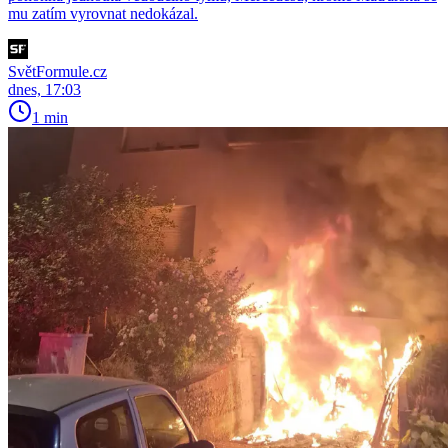
mu zatím vyrovnat nedokázal.
SvětFormule.cz
dnes, 17:03
1 min