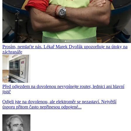
Prosím, nemlaťte nás. Lékař Marek Dvořák upozorňuje na útoky na
záchranáře
Před odjezdem na dovolenou nevypínejte router, lednici ani hlavní
jistič
Odjeli jste na dovolenou, ale elektroměr se nezastaví. Největší
úsporu přitom často nepřinesou odpojené...