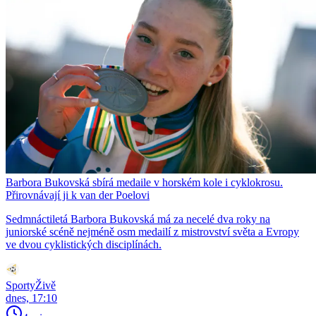
Barbora Bukovská sbírá medaile v horském kole i cyklokrosu.
Přirovnávají ji k van der Poelovi
Sedmnáctiletá Barbora Bukovská má za necelé dva roky na
juniorské scéně nejméně osm medailí z mistrovství světa a Evropy
ve dvou cyklistických disciplínách.
SportyŽivě
dnes, 17:10