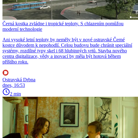
Černá kostka zvládne i tropické teploty. S chlazením pomůžou
moderní technologie
Ani vysoké letní teploty by neměly být v nové ostravské Černé
kostce důvodem k nepohodlí. Celou budovu bude chránit speciální
systémy, rozdílné typy skel i 68 hlubinných vrtů. Stavba nového
centra digitalizace, vědy a inovací by měla být hotová během
příštího roku.
Ostravská Drbna
dnes, 16:53
2 min