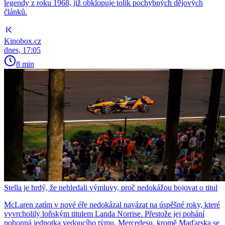
legendy z roku 1968, již obklopuje tolik pochybných dějových
článků.
Kinobox.cz
dnes, 17:05
8 min
Stella je hrdý, že nehledali výmluvy, proč nedokážou bojovat o titul
McLaren zatím v nové éře nedokázal navázat na úspěšné roky, které
vyvrcholily loňským titulem Landa Norrise. Přestože jej pohání
pohonná jednotka vedoucího týmu, Mercedesu, kromě Maďarska se