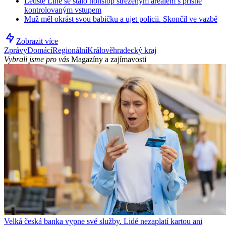
Letiště Líně se stalo nonstop střeženým areálem s přísně
kontrolovaným vstupem
Muž měl okrást svou babičku a ujet policii. Skončil ve vazbě
Zobrazit více
Zprávy
Domácí
Regionální
Králověhradecký kraj
Vybrali jsme pro vás
Magazíny a zajímavosti
Velká česká banka vypne své služby. Lidé nezaplatí kartou ani