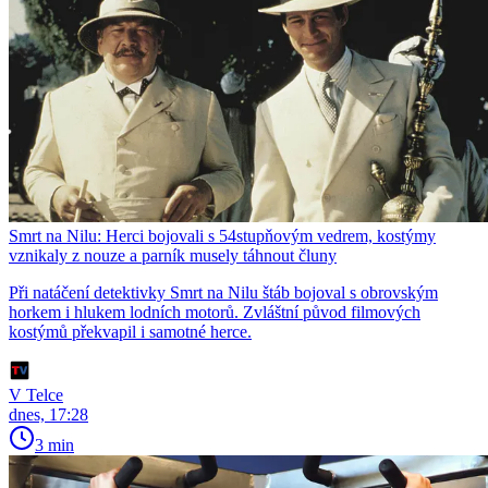
Smrt na Nilu: Herci bojovali s 54stupňovým vedrem, kostýmy
vznikaly z nouze a parník musely táhnout čluny
Při natáčení detektivky Smrt na Nilu štáb bojoval s obrovským
horkem i hlukem lodních motorů. Zvláštní původ filmových
kostýmů překvapil i samotné herce.
V Telce
dnes, 17:28
3 min