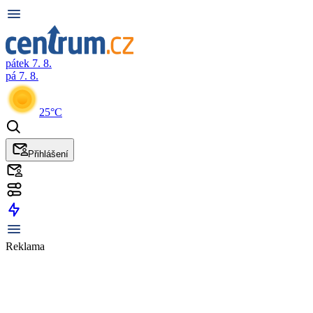
pátek 7. 8.
pá 7. 8.
25°C
Přihlášení
Reklama