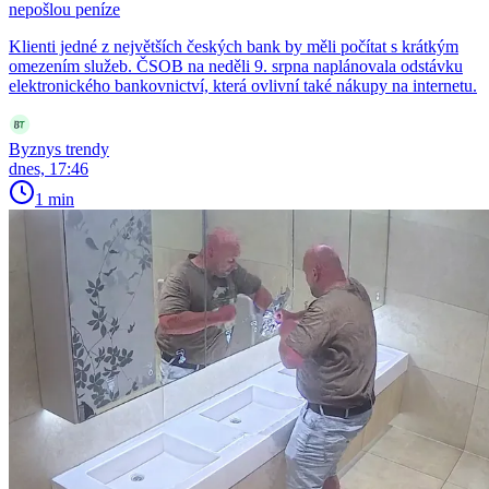
nepošlou peníze
Klienti jedné z největších českých bank by měli počítat s krátkým
omezením služeb. ČSOB na neděli 9. srpna naplánovala odstávku
elektronického bankovnictví, která ovlivní také nákupy na internetu.
Byznys trendy
dnes, 17:46
1 min