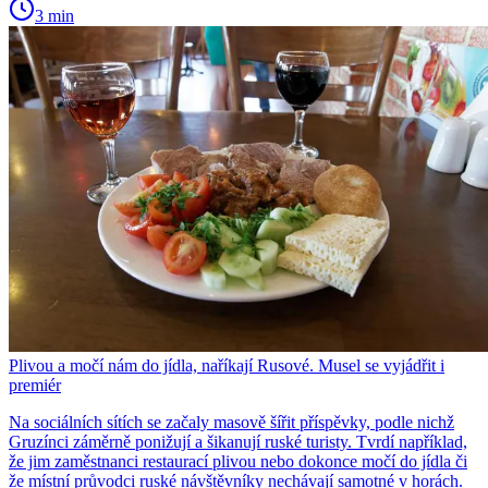
3 min
Plivou a močí nám do jídla, naříkají Rusové. Musel se vyjádřit i
premiér
Na sociálních sítích se začaly masově šířit příspěvky, podle nichž
Gruzínci záměrně ponižují a šikanují ruské turisty. Tvrdí například,
že jim zaměstnanci restaurací plivou nebo dokonce močí do jídla či
že místní průvodci ruské návštěvníky nechávají samotné v horách.