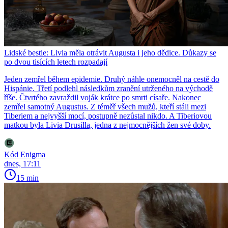
Lidské bestie: Livia měla otrávit Augusta i jeho dědice. Důkazy se
po dvou tisících letech rozpadají
Jeden zemřel během epidemie. Druhý náhle onemocněl na cestě do
Hispánie. Třetí podlehl následkům zranění utrženého na východě
říše. Čtvrtého zavraždil voják krátce po smrti císaře. Nakonec
zemřel samotný Augustus. Z téměř všech mužů, kteří stáli mezi
Tiberiem a nejvyšší mocí, postupně nezůstal nikdo. A Tiberiovou
matkou byla Livia Drusilla, jedna z nejmocnějších žen své doby.
Kód Enigma
dnes, 17:11
15 min