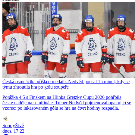
Česká osmnáctka přišla o medaili. Nedvěd popsal 15 minut, kdy se
týmu zhroutila hra po gólu soupeře
Porážka 4:5 s Finskem na Hlinka Gretzky Cupu 2026 pohřbila
české naděje na semifinále. Trenér Nedvěd pojmenoval opakující se
vzorec: po inkasovaném gólu se hra na čtvrt hodiny rozpadla.
SportyŽivě
dnes, 17:22