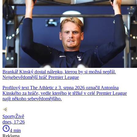
Brankář Kinský dostal nálepku, kterou by si možná nepřál.
Nejsebevědomější hráč Premier League
Profilový text The Athletic z 3. srpna 2026 označil Antonína
Kinského za hráče, vedle kterého je těžké v celé Premier League
najít někoho sebevědomějšího.
SportyŽivě
dnes, 17:26
4 min
Reklama