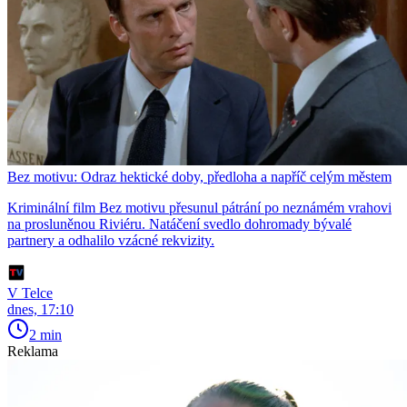
Bez motivu: Odraz hektické doby, předloha a napříč celým městem
Kriminální film Bez motivu přesunul pátrání po neznámém vrahovi
na prosluněnou Riviéru. Natáčení svedlo dohromady bývalé
partnery a odhalilo vzácné rekvizity.
V Telce
dnes, 17:10
2 min
Reklama