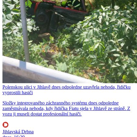
Polenskou ulici v Jihlavě dnes odpoledne uzavřela nehoda, řidičku
vyprostili hasiči
Složky integrovaného záchranného systému dnes odpoledne
zaměstnávala nehoda, kdy řidička Fiatu sjela v Jihlavě ze stráně. Z
vozu ji museli dostat profesionální hasiči.
Jihlavská Drbna