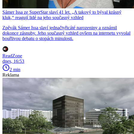
Sámer Issa ze SuperStar slaví 41 let. „A takový to býval krásný
kluk,“ reagují lidé na jeho současný vzhled
Zpěvák Sámer Issa slaví jednačtyřicáté narozeniny a oznámil
dokonce zásnuby. Jeho současný vzhled ovšem na internetu vyvolal
bouřlivou debatu o stopách minulosti.
ReadZone
dnes, 16:53
2 min
Reklama