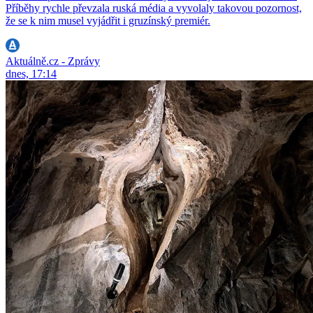
Příběhy rychle převzala ruská média a vyvolaly takovou pozornost,
že se k nim musel vyjádřit i gruzínský premiér.
Aktuálně.cz - Zprávy
dnes, 17:14