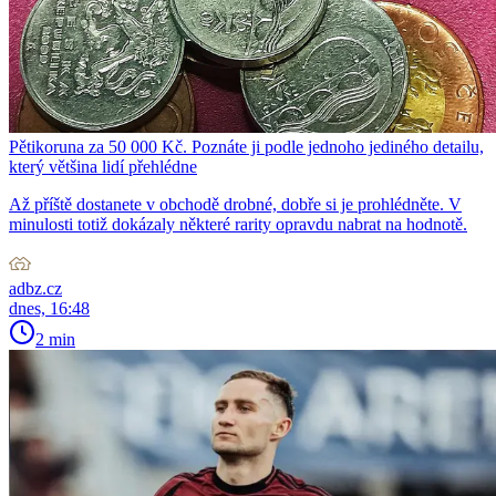
Pětikoruna za 50 000 Kč. Poznáte ji podle jednoho jediného detailu,
který většina lidí přehlédne
Až příště dostanete v obchodě drobné, dobře si je prohlédněte. V
minulosti totiž dokázaly některé rarity opravdu nabrat na hodnotě.
adbz.cz
dnes, 16:48
2 min