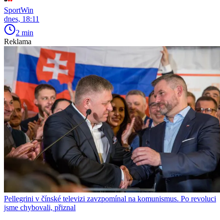
SportWin
dnes, 18:11
2 min
Reklama
Pellegrini v čínské televizi zavzpomínal na komunismus. Po revoluci
jsme chybovali, přiznal