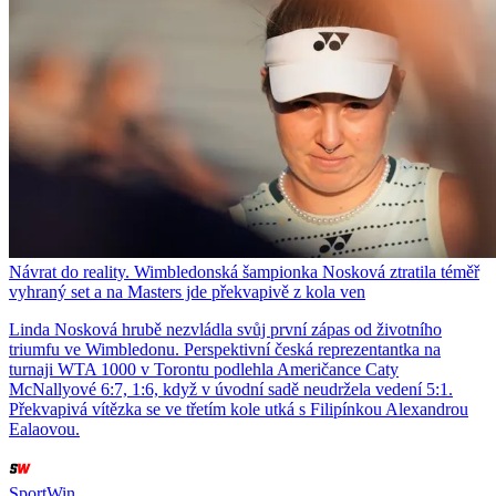
Návrat do reality. Wimbledonská šampionka Nosková ztratila téměř
vyhraný set a na Masters jde překvapivě z kola ven
Linda Nosková hrubě nezvládla svůj první zápas od životního
triumfu ve Wimbledonu. Perspektivní česká reprezentantka na
turnaji WTA 1000 v Torontu podlehla Američance Caty
McNallyové 6:7, 1:6, když v úvodní sadě neudržela vedení 5:1.
Překvapivá vítězka se ve třetím kole utká s Filipínkou Alexandrou
Ealaovou.
SportWin