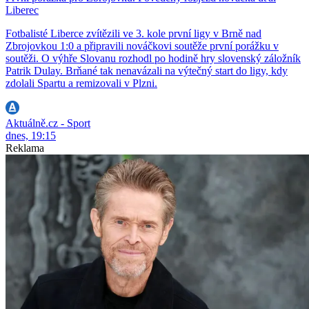
Liberec
Fotbalisté Liberce zvítězili ve 3. kole první ligy v Brně nad
Zbrojovkou 1:0 a připravili nováčkovi soutěže první porážku v
soutěži. O výhře Slovanu rozhodl po hodině hry slovenský záložník
Patrik Dulay. Brňané tak nenavázali na výtečný start do ligy, kdy
zdolali Spartu a remizovali v Plzni.
Aktuálně.cz - Sport
dnes, 19:15
Reklama