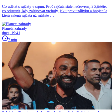
Co udělat s rajčaty v srpnu: Proč rajčata stále nečervenají? Zjistěte,
co odstranit, kdy zaštipovat vrcholy, jak upravit zálivku a hnojení a
která zelená rajčata už můžete …
Planeta zahrady
dnes, 19:41
7 min