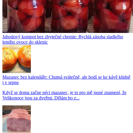
Jahodový kompot bez zbytečné chemie: Rychlá zásoba sladkého
letního ovoce do sklenic
Mazanec bez kalendáře: Chutná svátečně, ale hodí se ke kávě klidně
i v srpnu
Když se doma začne péct mazanec, je to pro mě jasné znamení, že
Velikonoce jsou za dveřmi. Dělám ho z...