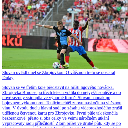
Slovan ovládl duel se Zbrojovkou. O vítěznou trefu se postaral
Dulay
Slovan se ve třetím kole představil na hřišti ligového nováčka.
Zbrojovka Brno se po třech letech vrátila do nejvyšší soutěže a do
nové sezony vstoupila ve výborné formě. Slovan naopak po
bojovném výkonu proti Teplicím chtěl znovu naskočit na vítěznou
vlnu. V úvodu duelu hlavní sudí po zásahu videorozhodčího zrušil
udělenou červenou kartu pro Zbrojovku. První půle tak skončila
bezbrankově, přesto si oba celky ve velmi náročném utkání
vypracovaly řadu příležitostí. Zlom přišel ve druhé půli, kdy se po