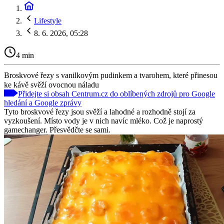
Lifestyle
8. 6. 2026, 05:28
4 min
Broskvové řezy s vanilkovým pudinkem a tvarohem, které přinesou
ke kávě svěží ovocnou náladu
Přidejte si obsah Centrum.cz do oblíbených zdrojů pro Google
hledání a Google zprávy
Tyto broskvové řezy jsou svěží a lahodné a rozhodně stojí za
vyzkoušení. Místo vody je v nich navíc mléko. Což je naprostý
gamechanger. Přesvědčte se sami.