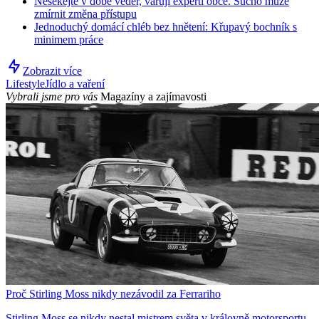
Nesekejte v době veder, varují experti obce. Sucho může
zmírnit změna přístupu
Jednoduchý domácí chléb bez hnětení: Křupavý bochník s
minimem práce
Zobrazit více
Lifestyle
Jídlo a vaření
Vybrali jsme pro vás
Magazíny a zajímavosti
Proč Stirling Moss nikdy nezávodil za Ferrariho
Stirling Moss se nikdy nestal mistrem světa v královně motorsportu.