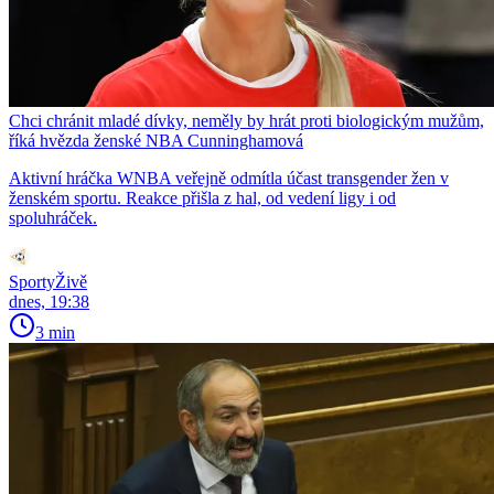
Chci chránit mladé dívky, neměly by hrát proti biologickým mužům,
říká hvězda ženské NBA Cunninghamová
Aktivní hráčka WNBA veřejně odmítla účast transgender žen v
ženském sportu. Reakce přišla z hal, od vedení ligy i od
spoluhráček.
SportyŽivě
dnes, 19:38
3 min