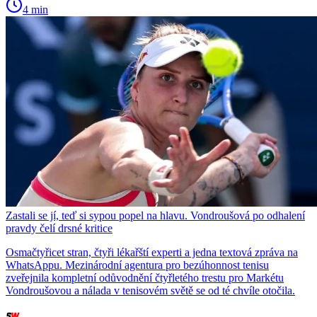
4 min
Zastali se jí, teď si sypou popel na hlavu. Vondroušová po odhalení
pravdy čelí drsné kritice
Osmačtyřicet stran, čtyři lékařští experti a jedna textová zpráva na
WhatsAppu. Mezinárodní agentura pro bezúhonnost tenisu
zveřejnila kompletní odůvodnění čtyřletého trestu pro Markétu
Vondroušovou a nálada v tenisovém světě se od té chvíle otočila.