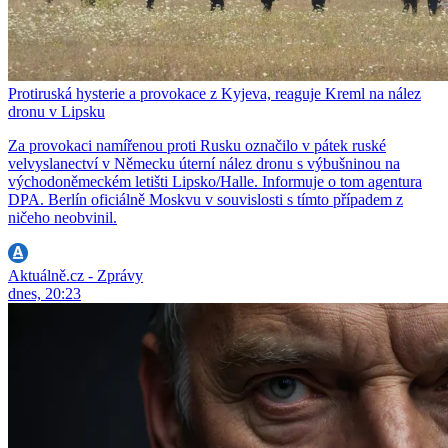
Protiruská hysterie a provokace z Kyjeva, reaguje Kreml na nález
dronu v Lipsku
Za provokaci namířenou proti Rusku označilo v pátek ruské
velvyslanectví v Německu úterní nález dronu s výbušninou na
východoněmeckém letišti Lipsko/Halle. Informuje o tom agentura
DPA. Berlín oficiálně Moskvu v souvislosti s tímto případem z
ničeho neobvinil.
Aktuálně.cz - Zprávy
dnes, 20:23