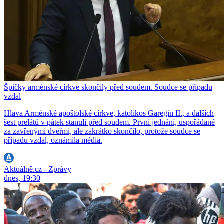
Špičky arménské církve skončily před soudem. Soudce se případu
vzdal
Hlava Arménské apoštolské církve, katolikos Garegin II., a dalších
šest prelátů v pátek stanuli před soudem. První jednání, uspořádané
za zavřenými dveřmi, ale zakrátko skončilo, protože soudce se
případu vzdal, oznámila média.
Aktuálně.cz - Zprávy
dnes, 19:30