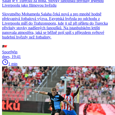
Salah je v Turecku za boha. Stovky fanoušků přivítaly legendu
Liverpoolu jako filmovou hvězdu
Slovutného Mohameda Salaha čeká nová a pro mnohé hodně
překvapivá fotbalová výzva. Egyptská hvězda po odchodu z
Liverpoolu míří do Trabzonsporu, kde ji už při příletu do Turecka
přivítaly stovky nadšených fanoušků. Na istanbulském letišti
panovala atmosféra, jaká se běžně pojí spíš s příjezdem světové
hudební hvězdy než fotbalisty.
SportWin
dnes, 19:41
1 min