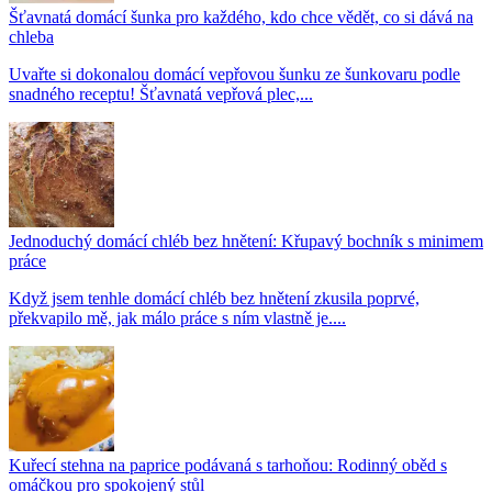
Šťavnatá domácí šunka pro každého, kdo chce vědět, co si dává na
chleba
Uvařte si dokonalou domácí vepřovou šunku ze šunkovaru podle
snadného receptu! Šťavnatá vepřová plec,...
Jednoduchý domácí chléb bez hnětení: Křupavý bochník s minimem
práce
Když jsem tenhle domácí chléb bez hnětení zkusila poprvé,
překvapilo mě, jak málo práce s ním vlastně je....
Kuřecí stehna na paprice podávaná s tarhoňou: Rodinný oběd s
omáčkou pro spokojený stůl