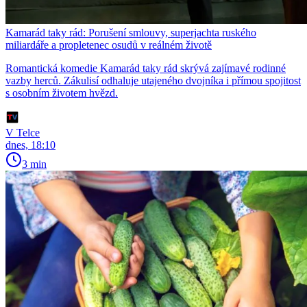
Kamarád taky rád: Porušení smlouvy, superjachta ruského
miliardáře a propletenec osudů v reálném životě
Romantická komedie Kamarád taky rád skrývá zajímavé rodinné
vazby herců. Zákulisí odhaluje utajeného dvojníka i přímou spojitost
s osobním životem hvězd.
V Telce
dnes, 18:10
3 min