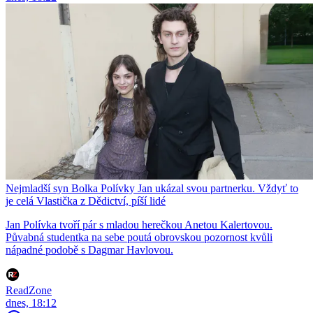
Nejmladší syn Bolka Polívky Jan ukázal svou partnerku. Vždyť to
je celá Vlastička z Dědictví, píší lidé
Jan Polívka tvoří pár s mladou herečkou Anetou Kalertovou.
Půvabná studentka na sebe poutá obrovskou pozornost kvůli
nápadné podobě s Dagmar Havlovou.
ReadZone
dnes, 18:12