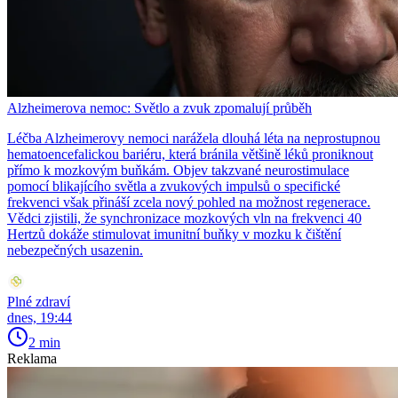
Alzheimerova nemoc: Světlo a zvuk zpomalují průběh
Léčba Alzheimerovy nemoci narážela dlouhá léta na neprostupnou
hematoencefalickou bariéru, která bránila většině léků proniknout
přímo k mozkovým buňkám. Objev takzvané neurostimulace
pomocí blikajícího světla a zvukových impulsů o specifické
frekvenci však přináší zcela nový pohled na možnost regenerace.
Vědci zjistili, že synchronizace mozkových vln na frekvenci 40
Hertzů dokáže stimulovat imunitní buňky v mozku k čištění
nebezpečných usazenin.
Plné zdraví
dnes, 19:44
2 min
Reklama