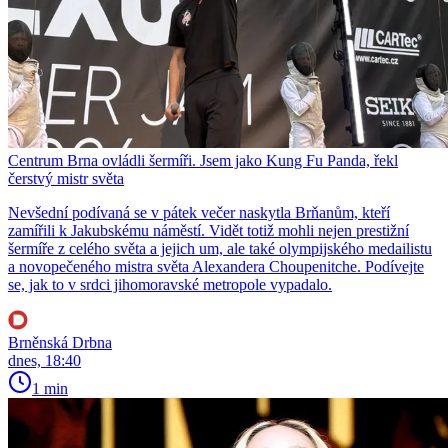
Centrum Brna ovládli šermíři. Jsem jako Kung Fu Panda, řekl
čerstvý mistr světa
Nevšední podívaná se v pátek večer naskytla Brňanům, kteří
zamířili k Jakubskému náměstí. Vidět totiž mohli nejen prestižní
šermíře z celého světa a jejich um, ale také olympijského medailistu
a novopečeného mistra světa Alexandera Choupenitche. Podívejte
se, jak to v srdci jihomoravské metropole vypadalo.
Brněnská Drbna
dnes, 18:40
1 min