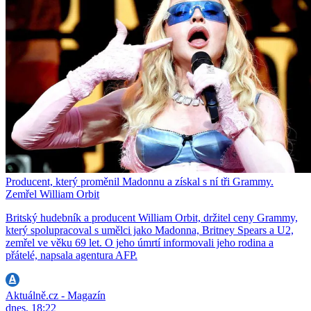
Producent, který proměnil Madonnu a získal s ní tři Grammy.
Zemřel William Orbit
Britský hudebník a producent William Orbit, držitel ceny Grammy,
který spolupracoval s umělci jako Madonna, Britney Spears a U2,
zemřel ve věku 69 let. O jeho úmrtí informovali jeho rodina a
přátelé, napsala agentura AFP.
Aktuálně.cz - Magazín
dnes, 18:22