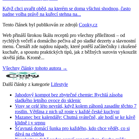
Když chci uvařit oběd, na kterém se doma všichni shodnou, často
padne volba právě na kuřecí stehna na...
Tento článek byl publikován ze zdrojů
Cooky.cz
Web přináší širokou škálu receptů pro všechny příležitosti – od
rychlých večeří a domácího pečiva až po sladké dezerty a slavnostní
menu. Čtenáři zde najdou nápady, které potěší začátečníky i zkušené
kuchaře, a spoustu praktických tipů, jak z běžných surovin vykouzlit
skvělá jídla. Kromě...
Všechny články tohoto autora →
Další články z kategorie
Lifestyle
Jahodový kompot bez zbytečné chemie: Rychlá zásoba
sladkého letního ovoce do sklenic
Vosy se celé léto nevrátí, když kolem záhonů zasadíte těchto 7
rostlin. Většina z nich už roste v každé české kuchyni
Mazanec bez kalendáře: Chutná svátečně, ale hodí se ke kávě
klidně i v srpnu
Šťavnatá domácí šunka pro každého, kdo chce vědět, co si
dává na chleba