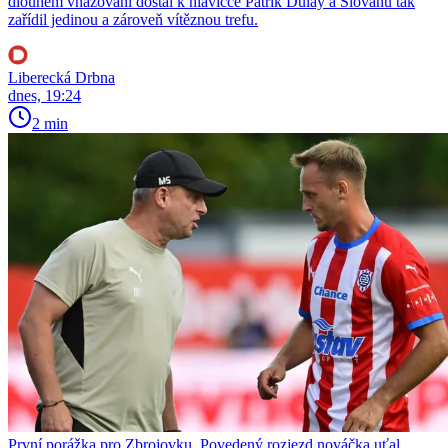
dlouhém vhazování dostal k hlavičce Patrik Dulay a Slovanu tak
zařídil jedinou a zároveň vítěznou trefu.
Liberecká Drbna
dnes, 19:24
2 min
První porážka pro Zbrojovku. Povedený rozjezd nováčka uťal