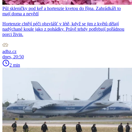
Půl skleničky pod keř a hortenzie kvetou do října. Zahrádkáři to
mají doma a nevědí
Hortenzie chtějí péči obzvlášť v létě, když se jim z květů dělají
nadýchané koule jako z pohádky. Právě tehdy potřebují pořádnou
porci živin.
adbz.cz
dnes, 20:50
2 min