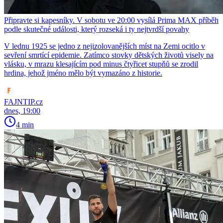
Připravte si kapesníky. V sobotu ve 20:00 vysílá Prima MAX příběh
podle skutečné události, který rozseká i ty nejtvrdší povahy
V lednu 1925 se jedno z nejizolovanějších míst na Zemi ocitlo v
sevření smrtící epidemie. Zatímco stovky dětských životů visely na
vlásku, v mrazu klesajícím pod minus čtyřicet stupňů se zrodil
hrdina, jehož jméno mělo být vymazáno z historie.
FAJNTIP.cz
dnes, 19:00
4 min