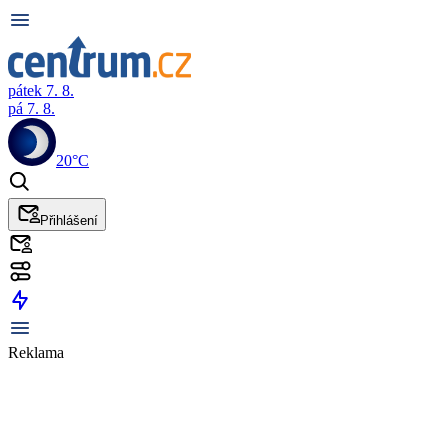
pátek 7. 8.
pá 7. 8.
20°C
Přihlášení
Reklama