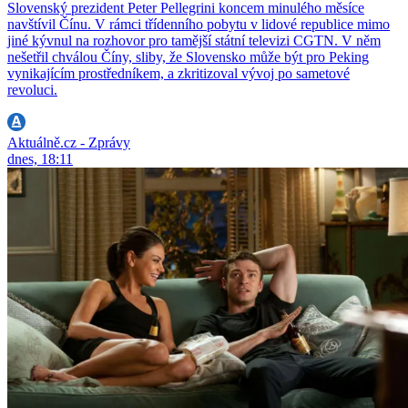
Slovenský prezident Peter Pellegrini koncem minulého měsíce
navštívil Čínu. V rámci třídenního pobytu v lidové republice mimo
jiné kývnul na rozhovor pro tamější státní televizi CGTN. V něm
nešetřil chválou Číny, sliby, že Slovensko může být pro Peking
vynikajícím prostředníkem, a zkritizoval vývoj po sametové
revoluci.
Aktuálně.cz - Zprávy
dnes, 18:11