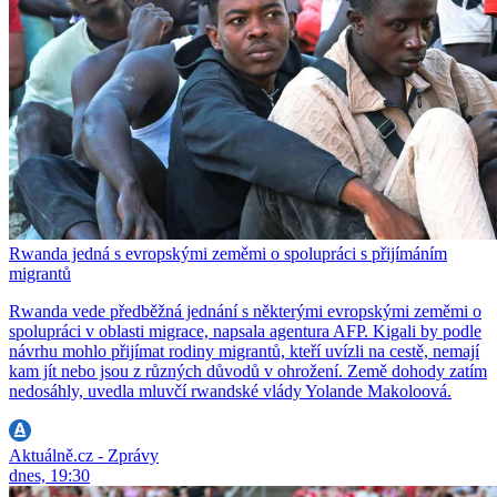
Rwanda jedná s evropskými zeměmi o spolupráci s přijímáním
migrantů
Rwanda vede předběžná jednání s některými evropskými zeměmi o
spolupráci v oblasti migrace, napsala agentura AFP. Kigali by podle
návrhu mohlo přijímat rodiny migrantů, kteří uvízli na cestě, nemají
kam jít nebo jsou z různých důvodů v ohrožení. Země dohody zatím
nedosáhly, uvedla mluvčí rwandské vlády Yolande Makoloová.
Aktuálně.cz - Zprávy
dnes, 19:30