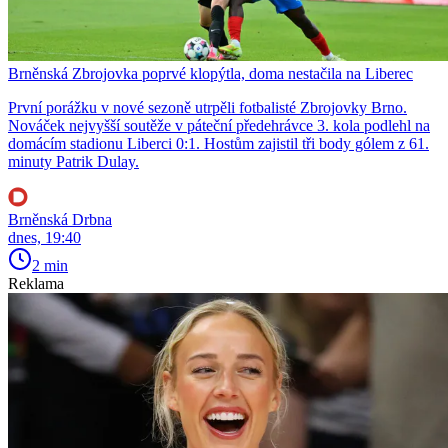
Brněnská Zbrojovka poprvé klopýtla, doma nestačila na Liberec
První porážku v nové sezoně utrpěli fotbalisté Zbrojovky Brno.
Nováček nejvyšší soutěže v páteční předehrávce 3. kola podlehl na
domácím stadionu Liberci 0:1. Hostům zajistil tři body gólem z 61.
minuty Patrik Dulay.
Brněnská Drbna
dnes, 19:40
2 min
Reklama