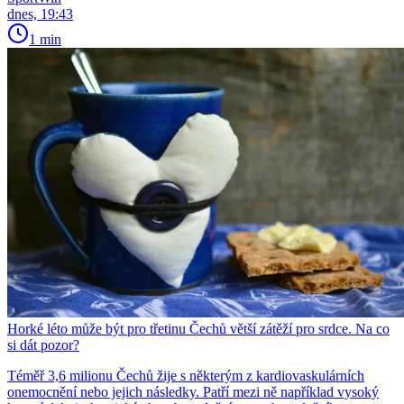
dnes, 19:43
1 min
Horké léto může být pro třetinu Čechů větší zátěží pro srdce. Na co
si dát pozor?
Téměř 3,6 milionu Čechů žije s některým z kardiovaskulárních
onemocnění nebo jejich následky. Patří mezi ně například vysoký