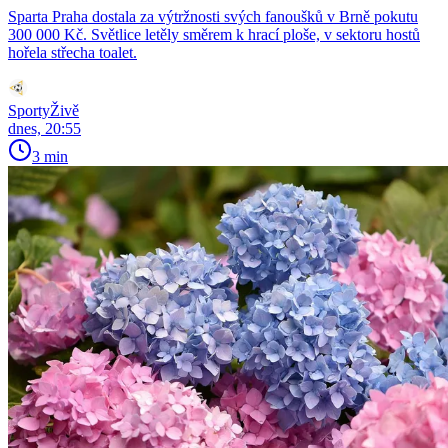
Sparta Praha dostala za výtržnosti svých fanoušků v Brně pokutu
300 000 Kč. Světlice letěly směrem k hrací ploše, v sektoru hostů
hořela střecha toalet.
SportyŽivě
dnes, 20:55
3 min