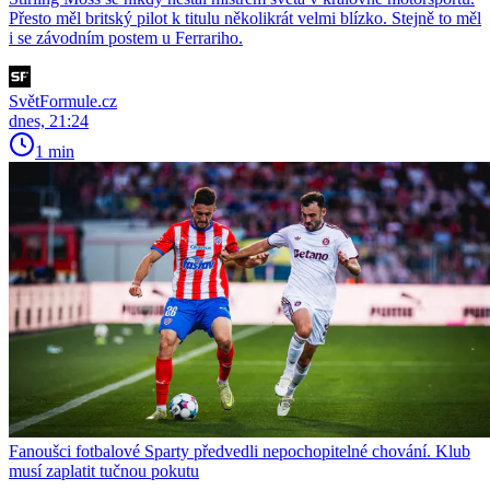
Přesto měl britský pilot k titulu několikrát velmi blízko. Stejně to měl
i se závodním postem u Ferrariho.
SvětFormule.cz
dnes, 21:24
1 min
Fanoušci fotbalové Sparty předvedli nepochopitelné chování. Klub
musí zaplatit tučnou pokutu