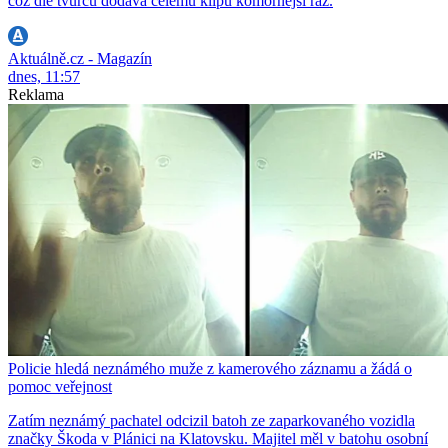
což dle tvůrců dodává celému klipu komornější ráz.
Aktuálně.cz - Magazín
dnes, 11:57
Reklama
Policie hledá neznámého muže z kamerového záznamu a žádá o
pomoc veřejnost
Zatím neznámý pachatel odcizil batoh ze zaparkovaného vozidla
značky Škoda v Plánici na Klatovsku. Majitel měl v batohu osobní