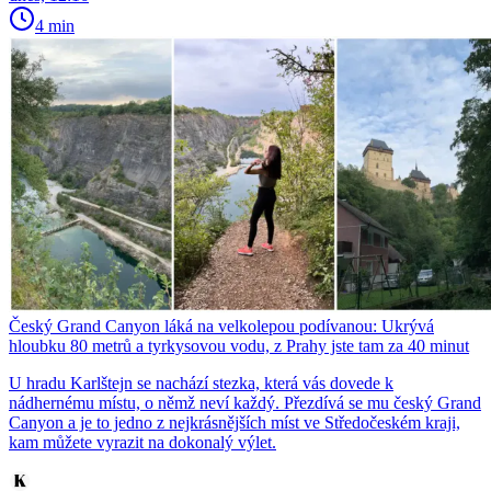
4 min
Český Grand Canyon láká na velkolepou podívanou: Ukrývá
hloubku 80 metrů a tyrkysovou vodu, z Prahy jste tam za 40 minut
U hradu Karlštejn se nachází stezka, která vás dovede k
nádhernému místu, o němž neví každý. Přezdívá se mu český Grand
Canyon a je to jedno z nejkrásnějších míst ve Středočeském kraji,
kam můžete vyrazit na dokonalý výlet.