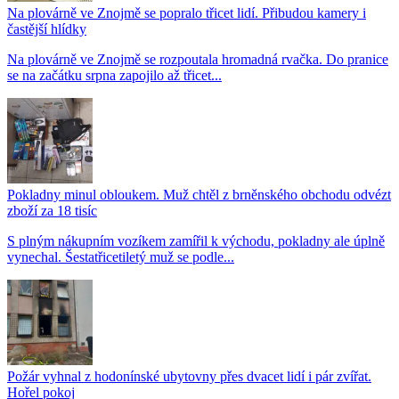
Na plovárně ve Znojmě se popralo třicet lidí. Přibudou kamery i
častější hlídky
Na plovárně ve Znojmě se rozpoutala hromadná rvačka. Do pranice
se na začátku srpna zapojilo až třicet...
Pokladny minul obloukem. Muž chtěl z brněnského obchodu odvézt
zboží za 18 tisíc
S plným nákupním vozíkem zamířil k východu, pokladny ale úplně
vynechal. Šestatřicetiletý muž se podle...
Požár vyhnal z hodonínské ubytovny přes dvacet lidí i pár zvířat.
Hořel pokoj