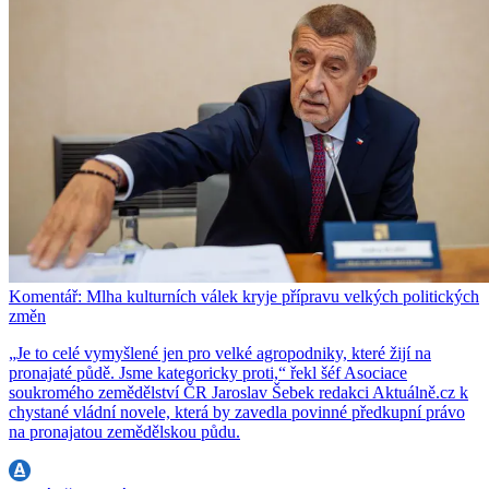
Komentář: Mlha kulturních válek kryje přípravu velkých politických
změn
„Je to celé vymyšlené jen pro velké agropodniky, které žijí na
pronajaté půdě. Jsme kategoricky proti,“ řekl šéf Asociace
soukromého zemědělství ČR Jaroslav Šebek redakci Aktuálně.cz k
chystané vládní novele, která by zavedla povinné předkupní právo
na pronajatou zemědělskou půdu.