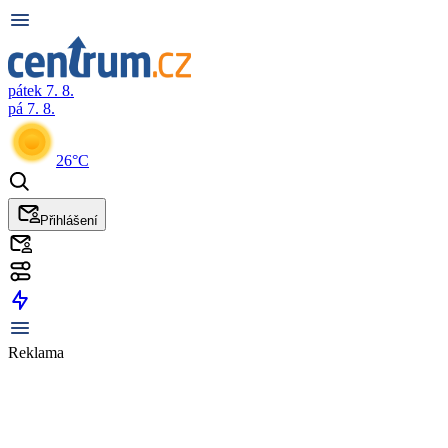
pátek 7. 8.
pá 7. 8.
26°C
Přihlášení
Reklama