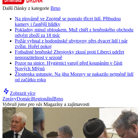
Další články z kategorie
Brno
Na plovárně ve Znojmě se popralo třicet lidí. Přibudou
kamery i častější hlídky
Pokladny minul obloukem. Muž chtěl z brněnského obchodu
odvézt zboží za 18 tisíc
Požár vyhnal z hodonínské ubytovny přes dvacet lidí i pár
zvířat. Hořel pokoj
Fotbalisté brněnské Zbrojovky zkusí proti Liberci udržet
neporazitelnost v sezoně
Pozor na sinice. Hygienici varují před koupáním v části
Nových Mlýnů
Žloutenka ustupuje. Na jihu Moravy se nakazilo nejméně lidí
od začátku roku
Zobrazit více
Zprávy
Domácí
Regionální
Brno
Vybrali jsme pro vás
Magazíny a zajímavosti