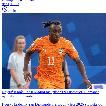
dnes, 12:53
2 min
Nejdražší hráč Realu Madrid měl působit v Olomouci. Diomande
nyní stojí tři miliardy.
Ivorský křídelník Yan Diomande přestoupil v létě 2026 z Lipska do