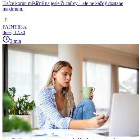
Tisíce korun měsíčně na jesle či chůvy – ale ne každý dostane
maximum.
FAJNTIP.cz
dnes, 12:30
3 min