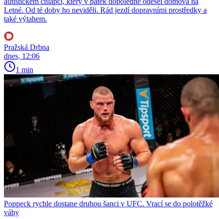
autistickém chlapci, který v pátek dopoledne odešel domova na
Letné. Od té doby ho neviděli. Rád jezdí dopravními prostředky a
také výtahem.
Pražská Drbna
dnes, 12:06
1 min
Poppeck rychle dostane druhou šanci v UFC. Vrací se do polotěžké
váhy