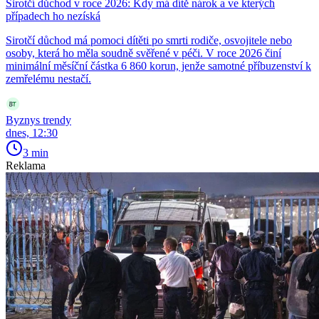
Sirotčí důchod v roce 2026: Kdy má dítě nárok a ve kterých
případech ho nezíská
Sirotčí důchod má pomoci dítěti po smrti rodiče, osvojitele nebo
osoby, která ho měla soudně svěřené v péči. V roce 2026 činí
minimální měsíční částka 6 860 korun, jenže samotné příbuzenství k
zemřelému nestačí.
Byznys trendy
dnes, 12:30
3 min
Reklama