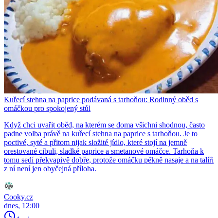
Kuřecí stehna na paprice podávaná s tarhoňou: Rodinný oběd s
omáčkou pro spokojený stůl
Když chci uvařit oběd, na kterém se doma všichni shodnou, často
padne volba právě na kuřecí stehna na paprice s tarhoňou. Je to
poctivé, syté a přitom nijak složité jídlo, které stojí na jemně
orestované cibuli, sladké paprice a smetanové omáčce. Tarhoňa k
tomu sedí překvapivě dobře, protože omáčku pěkně nasaje a na talíři
z ní není jen obyčejná příloha.
Cooky.cz
dnes, 12:00