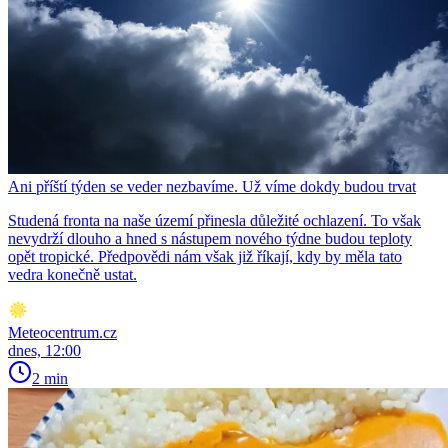
Ani příští týden se veder nezbavíme. Už víme dokdy budou trvat
Studená fronta na naše území přinesla důležité ochlazení. To však
nevydrží dlouho a hned s nástupem nového týdne budou teploty
opět tropické. Předpovědi nám však již říkají, kdy by měla tato
vedra konečně ustat.
Meteocentrum.cz
dnes, 12:00
2 min