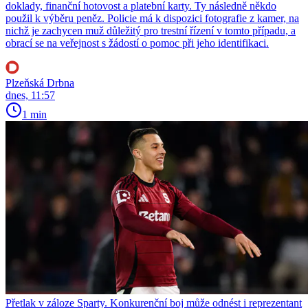
doklady, finanční hotovost a platební karty. Ty následně někdo
použil k výběru peněz. Policie má k dispozici fotografie z kamer, na
nichž je zachycen muž důležitý pro trestní řízení v tomto případu, a
obrací se na veřejnost s žádostí o pomoc při jeho identifikaci.
Plzeňská Drbna
dnes, 11:57
1 min
Přetlak v záloze Sparty. Konkurenční boj může odnést i reprezentant