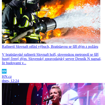
Rafinerií Slovnaft otřásl výbuch, Bratislavou se šíří dým z požáru
V bratislavské rafinerii Slovnaft hoří, slovenskou metropolí se šíří
hustý černý dým. Slovenský zpravodajský server Denník N napsal,
že budovami v...
HN.cz
dnes, 12:24