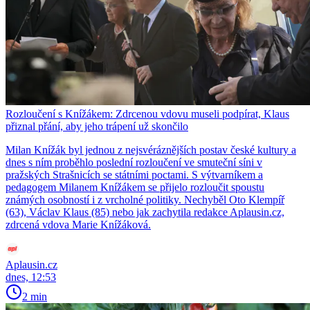
Rozloučení s Knížákem: Zdrcenou vdovu museli podpírat, Klaus
přiznal přání, aby jeho trápení už skončilo
Milan Knížák byl jednou z nejsvéráznějších postav české kultury a
dnes s ním proběhlo poslední rozloučení ve smuteční síni v
pražských Strašnicích se státními poctami. S výtvarníkem a
pedagogem Milanem Knížákem se přijelo rozloučit spoustu
známých osobností i z vrcholné politiky. Nechyběl Oto Klempíř
(63), Václav Klaus (85) nebo jak zachytila redakce Aplausin.cz,
zdrcená vdova Marie Knížáková.
Aplausin.cz
dnes, 12:53
2 min