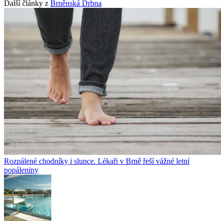
Další články z
Brněnská Drbna
Rozpálené chodníky i slunce. Lékaři v Brně řeší vážné letní
popáleniny