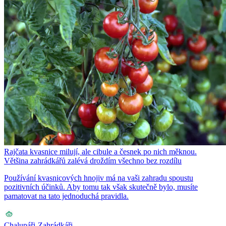
Rajčata kvasnice milují, ale cibule a česnek po nich měknou.
Většina zahrádkářů zalévá droždím všechno bez rozdílu
Používání kvasnicových hnojiv má na vaši zahradu spoustu
pozitivních účinků. Aby tomu tak však skutečně bylo, musíte
pamatovat na tato jednoduchá pravidla.
Chalupáři-Zahrádkáři