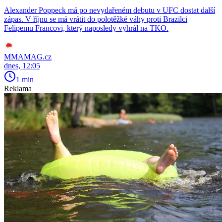
Alexander Poppeck má po nevydařeném debutu v UFC dostat další
zápas. V říjnu se má vrátit do polotěžké váhy proti Brazilci
Felipemu Francovi, který naposledy vyhrál na TKO.
MMAMAG.cz
dnes, 12:05
1 min
Reklama