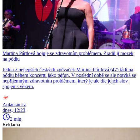
Martina Pártlová bojuje se zdravotním problémem. Zradil ji mozek
na pódiu
Jedna z nejlepších českých zpěvaček Martina Pártlová (47) řádí na
pódiu během koncertu jako tajfun. V poslední době se ale potýká se
nepříjemným zdravotním problémem, který je ale dle jejích slov
spojen s věkem.
Aplausin.cz
dnes, 12:23
2 min
Reklama