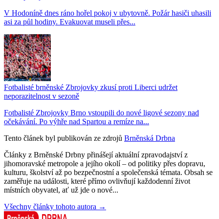
V Hodoníně dnes ráno hořel pokoj v ubytovně. Požár hasiči uhasili
asi za půl hodiny. Evakuovat museli přes...
Fotbalisté brněnské Zbrojovky zkusí proti Liberci udržet
neporazitelnost v sezoně
Fotbalisté Zbrojovky Brno vstoupili do nové ligové sezony nad
očekávání. Po výhře nad Spartou a remíze na...
Tento článek byl publikován ze zdrojů
Brněnská Drbna
Články z Brněnské Drbny přinášejí aktuální zpravodajství z
jihomoravské metropole a jejího okolí – od politiky přes dopravu,
kulturu, školství až po bezpečnostní a společenská témata. Obsah se
zaměřuje na události, které přímo ovlivňují každodenní život
místních obyvatel, ať už jde o nové...
Všechny články tohoto autora →