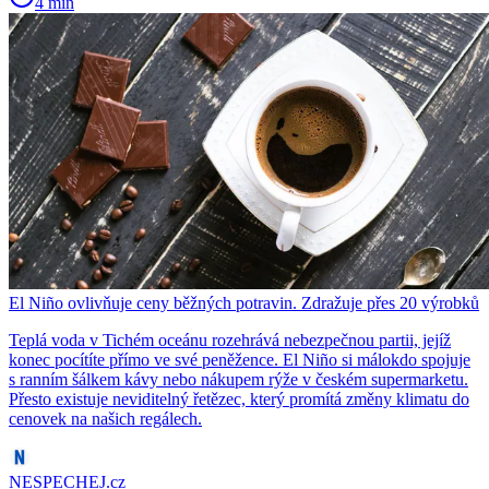
4 min
El Niño ovlivňuje ceny běžných potravin. Zdražuje přes 20 výrobků
Teplá voda v Tichém oceánu rozehrává nebezpečnou partii, jejíž
konec pocítíte přímo ve své peněžence. El Niño si málokdo spojuje
s ranním šálkem kávy nebo nákupem rýže v českém supermarketu.
Přesto existuje neviditelný řetězec, který promítá změny klimatu do
cenovek na našich regálech.
NESPECHEJ.cz