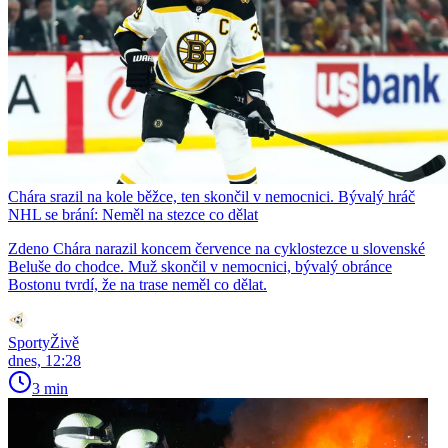
Chára srazil na kole běžce, ten skončil v nemocnici. Bývalý hráč
NHL se brání: Neměl na stezce co dělat
Zdeno Chára narazil koncem července na cyklostezce u slovenské
Beluše do chodce. Muž skončil v nemocnici, bývalý obránce
Bostonu tvrdí, že na trase neměl co dělat.
SportyŽivě
dnes, 12:28
3 min