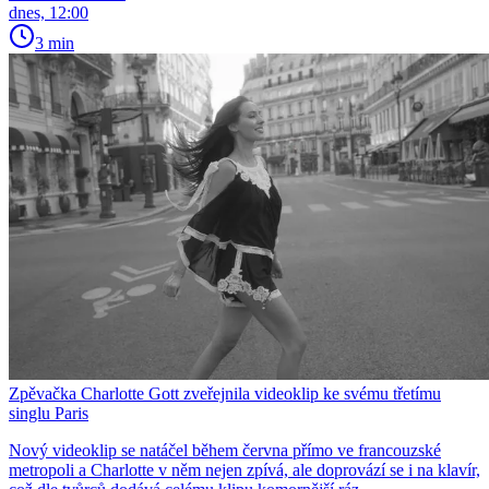
dnes, 12:00
3 min
Zpěvačka Charlotte Gott zveřejnila videoklip ke svému třetímu
singlu Paris
Nový videoklip se natáčel během června přímo ve francouzské
metropoli a Charlotte v něm nejen zpívá, ale doprovází se i na klavír,