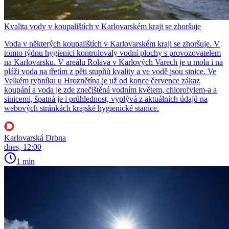
Kvalita vody v koupalištích v Karlovarském kraji se zhoršuje
Voda v některých koupalištích v Karlovarském kraji se zhoršuje. V
tomto týdnu hygienici kontrolovaly vodní plochy s provozovatelem
na Karlovarsku. V areálu Rolava v Karlových Varech je u mola i na
pláži voda na třetím z pěti stupňů kvality a ve vodě jsou sinice. Ve
Velkém rybníku u Hroznětína je už od konce července zákaz
koupání a voda je zde znečištěná vodním květem, chlorofylem-a a
sinicemi, špatná je i průhlednost, vyplývá z aktuálních údajů na
webových stránkách krajské hygienické stanice.
Karlovarská Drbna
dnes, 12:00
1 min