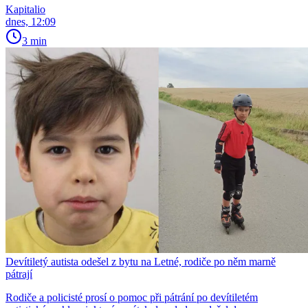
Kapitalio
dnes, 12:09
3 min
Devítiletý autista odešel z bytu na Letné, rodiče po něm marně
pátrají
Rodiče a policisté prosí o pomoc při pátrání po devítiletém