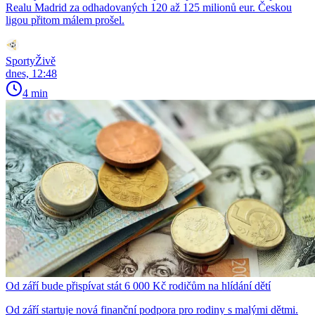
Realu Madrid za odhadovaných 120 až 125 milionů eur. Českou
ligou přitom málem prošel.
SportyŽivě
dnes, 12:48
4 min
Od září bude přispívat stát 6 000 Kč rodičům na hlídání dětí
Od září startuje nová finanční podpora pro rodiny s malými dětmi.