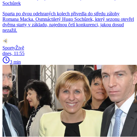
Sochůrek
Sparta po dvou odehraných kolech přivedla do středu zálohy
Romana Macka. Osmnáctiletý Hugo Sochůrek, který sezonu otevřel
dvěma starty v základu, najednou čelí konkurenci, jakou dosud
nezažil.
SportyŽivě
dnes, 11:55
3 min