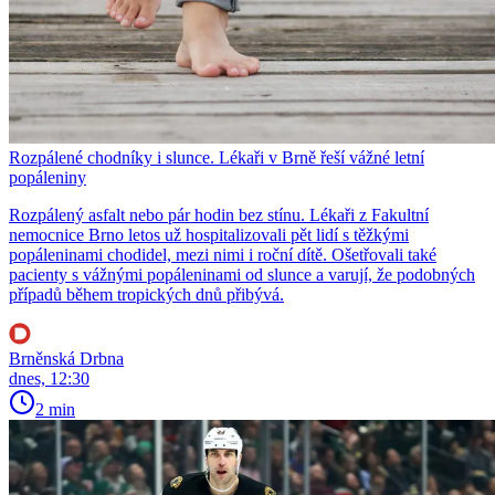
Rozpálené chodníky i slunce. Lékaři v Brně řeší vážné letní
popáleniny
Rozpálený asfalt nebo pár hodin bez stínu. Lékaři z Fakultní
nemocnice Brno letos už hospitalizovali pět lidí s těžkými
popáleninami chodidel, mezi nimi i roční dítě. Ošetřovali také
pacienty s vážnými popáleninami od slunce a varují, že podobných
případů během tropických dnů přibývá.
Brněnská Drbna
dnes, 12:30
2 min