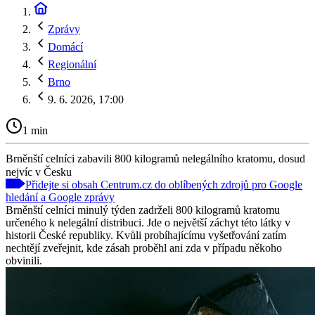
Zprávy
Domácí
Regionální
Brno
9. 6. 2026, 17:00
1 min
Brněnští celníci zabavili 800 kilogramů nelegálního kratomu, dosud
nejvíc v Česku
Přidejte si obsah Centrum.cz do oblíbených zdrojů pro Google
hledání a Google zprávy
Brněnští celníci minulý týden zadrželi 800 kilogramů kratomu
určeného k nelegální distribuci. Jde o největší záchyt této látky v
historii České republiky. Kvůli probíhajícímu vyšetřování zatím
nechtějí zveřejnit, kde zásah proběhl ani zda v případu někoho
obvinili.