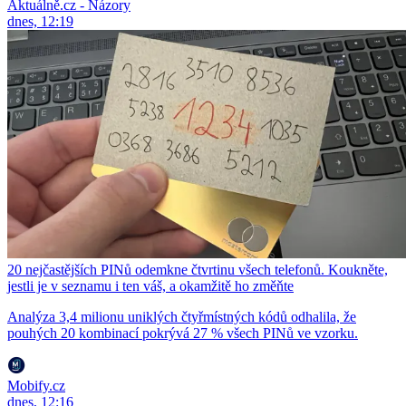
Aktuálně.cz - Názory
dnes, 12:19
20 nejčastějších PINů odemkne čtvrtinu všech telefonů. Koukněte,
jestli je v seznamu i ten váš, a okamžitě ho změňte
Analýza 3,4 milionu uniklých čtyřmístných kódů odhalila, že
pouhých 20 kombinací pokrývá 27 % všech PINů ve vzorku.
Mobify.cz
dnes, 12:16