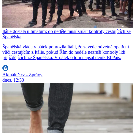
Itálie dostala ultimátum: do neděle musí zrušit kontroly cestujících ze
Španělska
Španělská vláda v pátek pohrozila Itálii, že zavede odvetná opatření
vůči cestujícím z Itálie, pokud Řím do neděle nezruší kontroly lidí
přijíždějících ze Španělska. V pátek o tom napsal deník El País.
Aktuálně.cz - Zprávy
dnes, 12:30