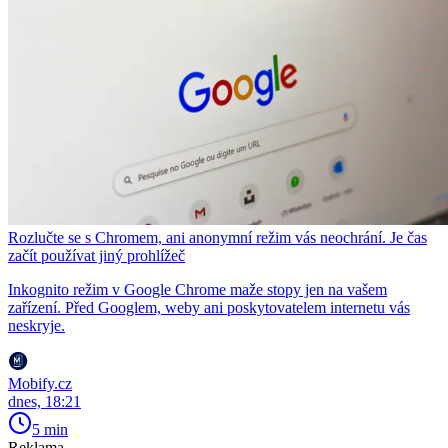
Rozlučte se s Chromem, ani anonymní režim vás neochrání. Je čas
začít používat jiný prohlížeč
Inkognito režim v Google Chrome maže stopy jen na vašem
zařízení. Před Googlem, weby ani poskytovatelem internetu vás
neskryje.
Mobify.cz
dnes, 18:21
5 min
Reklama