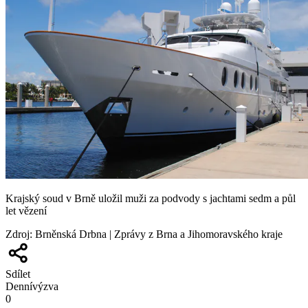
Krajský soud v Brně uložil muži za podvody s jachtami sedm a půl
let vězení
Zdroj
:
Brněnská Drbna | Zprávy z Brna a Jihomoravského kraje
Sdílet
Denní
výzva
0