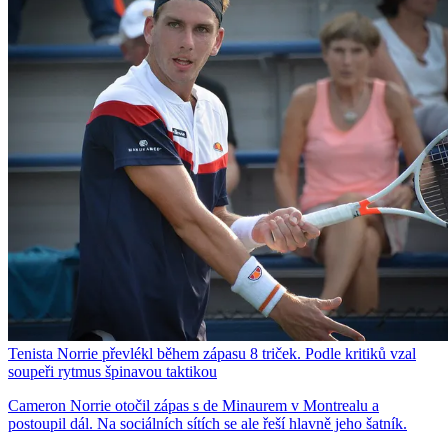
Tenista Norrie převlékl během zápasu 8 triček. Podle kritiků vzal
soupeři rytmus špinavou taktikou
Cameron Norrie otočil zápas s de Minaurem v Montrealu a
postoupil dál. Na sociálních sítích se ale řeší hlavně jeho šatník.