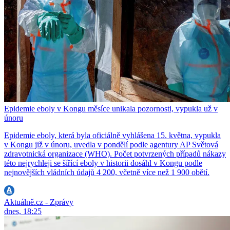
Epidemie eboly v Kongu měsíce unikala pozornosti, vypukla už v
únoru
Epidemie eboly, která byla oficiálně vyhlášena 15. května, vypukla
v Kongu již v únoru, uvedla v pondělí podle agentury AP Světová
zdravotnická organizace (WHO). Počet potvrzených případů nákazy
této nejrychleji se šířící eboly v historii dosáhl v Kongu podle
nejnovějších vládních údajů 4 200, včetně více než 1 900 obětí.
Aktuálně.cz - Zprávy
dnes, 18:25