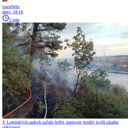
SportWin
dnes, 18:16
2 min
V Letenských sadech začalo hořet, tramvaje jezdily kvůli zásahu
odklonem