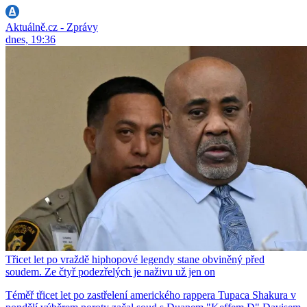
Aktuálně.cz - Zprávy
dnes, 19:36
Třicet let po vraždě hiphopové legendy stane obviněný před
soudem. Ze čtyř podezřelých je naživu už jen on
Téměř třicet let po zastřelení amerického rappera Tupaca Shakura v