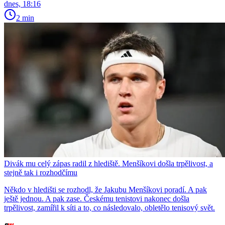
dnes, 18:16
2 min
Divák mu celý zápas radil z hlediště. Menšíkovi došla trpělivost, a
stejně tak i rozhodčímu
Někdo v hledišti se rozhodl, že Jakubu Menšíkovi poradí. A pak
ještě jednou. A pak zase. Českému tenistovi nakonec došla
trpělivost, zamířil k síti a to, co následovalo, obletělo tenisový svět.