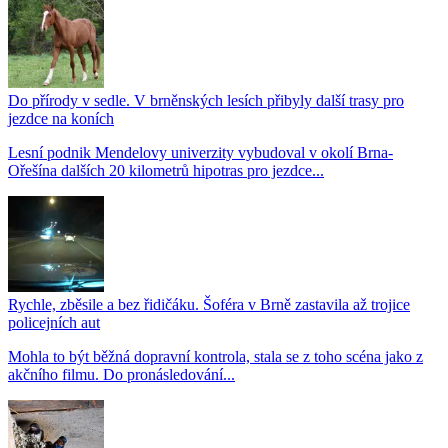
Do přírody v sedle. V brněnských lesích přibyly další trasy pro
jezdce na koních
Lesní podnik Mendelovy univerzity vybudoval v okolí Brna-
Ořešína dalších 20 kilometrů hipotras pro jezdce...
Rychle, zběsile a bez řidičáku. Šoféra v Brně zastavila až trojice
policejních aut
Mohla to být běžná dopravní kontrola, stala se z toho scéna jako z
akčního filmu. Do pronásledování...