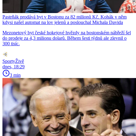
Pastrňák prodává byt v Bostonu za 82 milionů Kč. Kohák v něm
kdysi našel automat na lov jelenů a poslouchal Michala Davida
Mezonetový byt české hokejové hvězdy na bostonském nábřeží šel
do prodeje za 4,3 milionu dolarů. Během šesti týdnů ale zlevnil o
300 tisíc.
SportyŽivě
dnes, 18:29
3 min