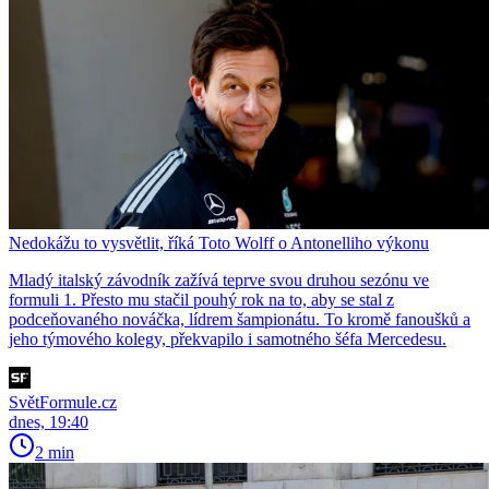
Nedokážu to vysvětlit, říká Toto Wolff o Antonelliho výkonu
Mladý italský závodník zažívá teprve svou druhou sezónu ve
formuli 1. Přesto mu stačil pouhý rok na to, aby se stal z
podceňovaného nováčka, lídrem šampionátu. To kromě fanoušků a
jeho týmového kolegy, překvapilo i samotného šéfa Mercedesu.
SvětFormule.cz
dnes, 19:40
2 min