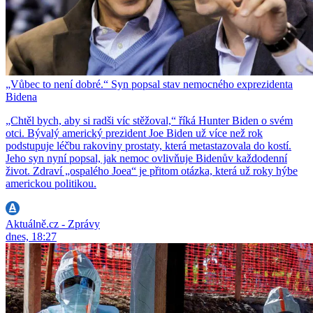
„Vůbec to není dobré.“ Syn popsal stav nemocného exprezidenta
Bidena
„Chtěl bych, aby si radši víc stěžoval,“ říká Hunter Biden o svém
otci. Bývalý americký prezident Joe Biden už více než rok
podstupuje léčbu rakoviny prostaty, která metastazovala do kostí.
Jeho syn nyní popsal, jak nemoc ovlivňuje Bidenův každodenní
život. Zdraví „ospalého Joea“ je přitom otázka, která už roky hýbe
americkou politikou.
Aktuálně.cz - Zprávy
dnes, 18:27