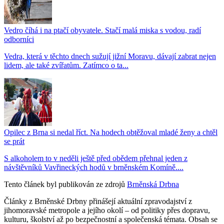
Vedro číhá i na ptačí obyvatele. Stačí malá miska s vodou, radí
odborníci
Vedra, která v těchto dnech sužují jižní Moravu, dávají zabrat nejen
lidem, ale také zvířatům. Zatímco o ta...
Opilec z Brna si nedal říct. Na hodech obtěžoval mladé ženy a chtěl
se prát
S alkoholem to v neděli ještě před obědem přehnal jeden z
návštěvníků Vavřineckých hodů v brněnském Komíně....
Tento článek byl publikován ze zdrojů
Brněnská Drbna
Články z Brněnské Drbny přinášejí aktuální zpravodajství z
jihomoravské metropole a jejího okolí – od politiky přes dopravu,
kulturu, školství až po bezpečnostní a společenská témata. Obsah se