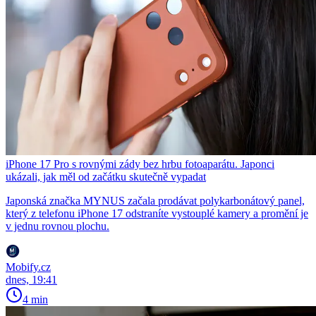
iPhone 17 Pro s rovnými zády bez hrbu fotoaparátu. Japonci
ukázali, jak měl od začátku skutečně vypadat
Japonská značka MYNUS začala prodávat polykarbonátový panel,
který z telefonu iPhone 17 odstraníte vystouplé kamery a promění je
v jednu rovnou plochu.
Mobify.cz
dnes, 19:41
4 min