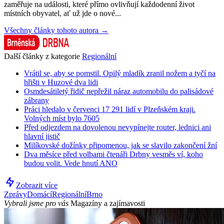
zaměřuje na události, které přímo ovlivňují každodenní život
místních obyvatel, ať už jde o nové...
Všechny články tohoto autora →
Další články z kategorie
Regionální
Vrátil se, aby se pomstil. Opilý mladík zranil nožem a tyčí na
hřišti v Huzové dva lidi
Osmdesátiletý řidič nepřežil náraz automobilu do palisádové
zábrany
Práci hledalo v červenci 17 291 lidí v Plzeňském kraji.
Volných míst bylo 7605
Před odjezdem na dovolenou nevypínejte router, lednici ani
hlavní jistič
Milíkovské dožínky připomenou, jak se slavilo zakončení žní
Dva měsíce před volbami čtenáři Drbny vesměs ví, koho
budou volit. Vede hnutí ANO
Zobrazit více
Zprávy
Domácí
Regionální
Brno
Vybrali jsme pro vás
Magazíny a zajímavosti