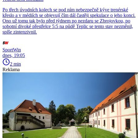
Po třech úvodních kolech se pod ním nebezpečně kýve trenérské
křeslo a v médiích se objevují čím dál častěji spekulace o jeho konci.
Ono už tomu tak bylo před týdnem po nezdaru se Zbrojovkou, po
sobotní divoké přestřelce 5:5 na půdě Teplic se tento stav nezměnil,
spíše zintenzivnil.
SportWin
dnes, 19:05
2 min
Reklama