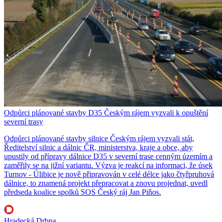
Odpůrci plánované stavby D35 Českým rájem vyzvali k opuštění
severní trasy
Odpůrci plánované stavby silnice Českým rájem vyzvali stát,
Ředitelství silnic a dálnic ČR, ministerstva, kraje a obce, aby
upustily od přípravy dálnice D35 v severní trase cenným územím a
zaměřily se na jižní variantu. Výzva je reakcí na informaci, že úsek
Turnov - Úlibice je nově připravován v celé délce jako čtyřpruhová
dálnice, to znamená projekt přepracovat a znovu projednat, uvedl
předseda koalice spolků SOS Český ráj Jan Piňos.
Hradecká Drbna