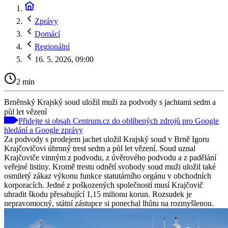
Zprávy
Domácí
Regionální
16. 5. 2026, 09:00
2 min
Brněnský Krajský soud uložil muži za podvody s jachtami sedm a
půl let vězení
Přidejte si obsah Centrum.cz do oblíbených zdrojů pro Google
hledání a Google zprávy
Za podvody s prodejem jachet uložil Krajský soud v Brně Igoru
Krajčovičovi úhrnný trest sedm a půl let vězení. Soud uznal
Krajčoviče vinným z podvodu, z úvěrového podvodu a z padělání
veřejné listiny. Kromě trestu odnětí svobody soud muži uložil také
osmiletý zákaz výkonu funkce statutárního orgánu v obchodních
korporacích. Jedné z poškozených společností musí Krajčovič
uhradit škodu přesahující 1,15 milionu korun. Rozsudek je
nepravomocný, státní zástupce si ponechal lhůtu na rozmyšlenou.