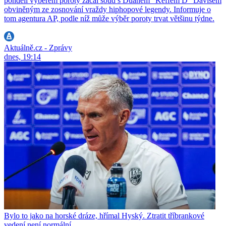
pondělí výběrem poroty začal soud s Duanem "Keffem D" Davisem
obviněným ze zosnování vraždy hiphopové legendy. Informuje o
tom agentura AP, podle níž může výběr poroty trvat většinu týdne.
Aktuálně.cz - Zprávy
dnes, 19:14
Bylo to jako na horské dráze, hřímal Hyský. Ztratit tříbrankové
vedení není normální