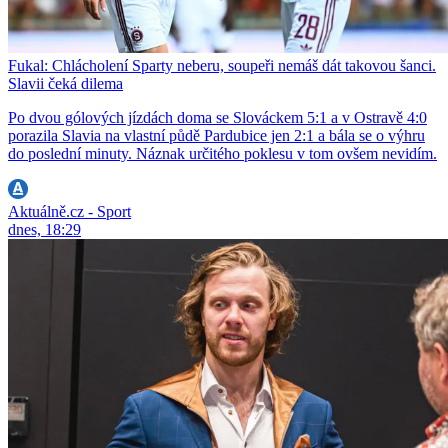
Fukal: Chlácholení Sparty neberu, soupeři nemáš dát takovou šanci.
Slavii čeká dilema
Po dvou gólových jízdách doma se Slováckem 5:1 a v Ostravě 4:0
porazila Slavia na vlastní půdě Pardubice jen 2:1 a bála se o výhru
do poslední minuty. Náznak určitého poklesu v tom ovšem nevidím.
Aktuálně.cz - Sport
dnes, 18:29