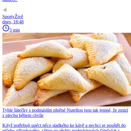
SportyŽivě
dnes, 18:48
3 min
Tyhle šátečky s podmáslím plněné Nutellou jsou tak jemné, že zmizí
z plechu během chvíle
Když potřebuji upéct něco sladkého ke kávě a nechci se pouštět do
ničeho zdlouhavého, sáhnu po těchto podmáslových šátečcích s