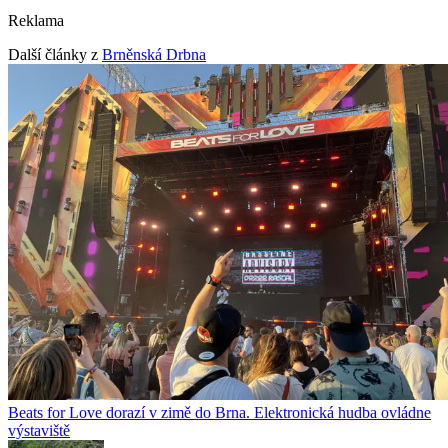
Reklama
Další články z
Brněnská Drbna
Beats for Love dorazí v zimě do Brna. Elektronická hudba ovládne
výstaviště