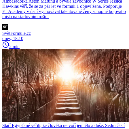
Ambasadorka Aston Martinu a bývalá závodnice W Series Jessica
Hawkins věří, že se za pár let ve formuli 1 objeví žena. Podporuje
F1 Academy v úsilí vychovávat talentované ženy schopné bojovat o
místa na startovním roštu.
SvětFormule.cz
dnes, 18:10
2 min
Staří Egypťané věřili, že člověka netvoří jen tělo a duše. Sedm částí