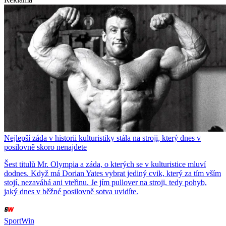
Nejlepší záda v historii kulturistiky stála na stroji, který dnes v
posilovně skoro nenajdete
Šest titulů Mr. Olympia a záda, o kterých se v kulturistice mluví
dodnes. Když má Dorian Yates vybrat jediný cvik, který za tím vším
stojí, nezaváhá ani vteřinu. Je jím pullover na stroji, tedy pohyb,
jaký dnes v běžné posilovně sotva uvidíte.
SportWin