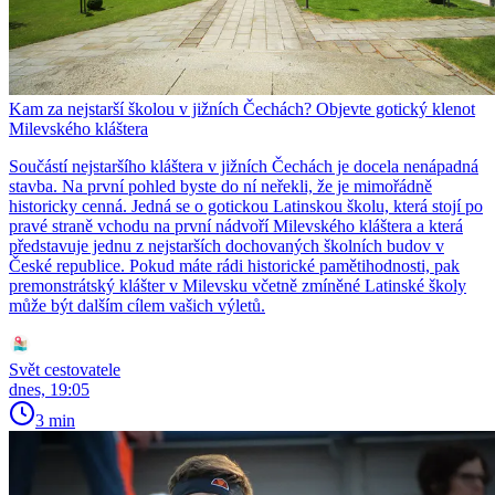
Kam za nejstarší školou v jižních Čechách? Objevte gotický klenot
Milevského kláštera
Součástí nejstaršího kláštera v jižních Čechách je docela nenápadná
stavba. Na první pohled byste do ní neřekli, že je mimořádně
historicky cenná. Jedná se o gotickou Latinskou školu, která stojí po
pravé straně vchodu na první nádvoří Milevského kláštera a která
představuje jednu z nejstarších dochovaných školních budov v
České republice. Pokud máte rádi historické pamětihodnosti, pak
premonstrátský klášter v Milevsku včetně zmíněné Latinské školy
může být dalším cílem vašich výletů.
Svět cestovatele
dnes, 19:05
3 min