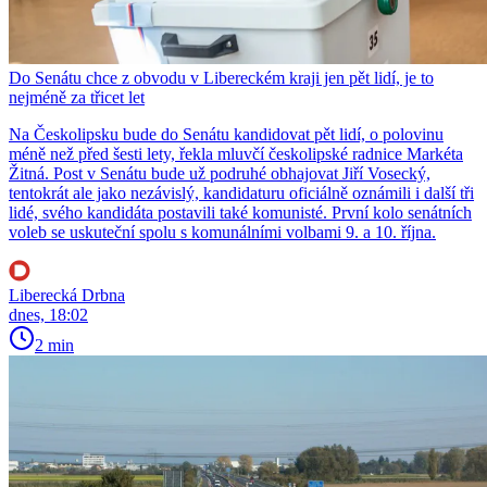
Do Senátu chce z obvodu v Libereckém kraji jen pět lidí, je to
nejméně za třicet let
Na Českolipsku bude do Senátu kandidovat pět lidí, o polovinu
méně než před šesti lety, řekla mluvčí českolipské radnice Markéta
Žitná. Post v Senátu bude už podruhé obhajovat Jiří Vosecký,
tentokrát ale jako nezávislý, kandidaturu oficiálně oznámili i další tři
lidé, svého kandidáta postavili také komunisté. První kolo senátních
voleb se uskuteční spolu s komunálními volbami 9. a 10. října.
Liberecká Drbna
dnes, 18:02
2 min