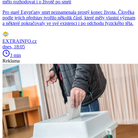
mělo rozhodovat i o životě po smrti
Pro staré Egypťany smrt neznamenala prostý konec života. Člověka
podle jejich představ tvořilo několik částí, které měly vlastní význam
a některé pokračovaly ve své existenci i po odchodu fyzického těla.
EXTRAINFO.cz
dnes, 18:05
3 min
Reklama