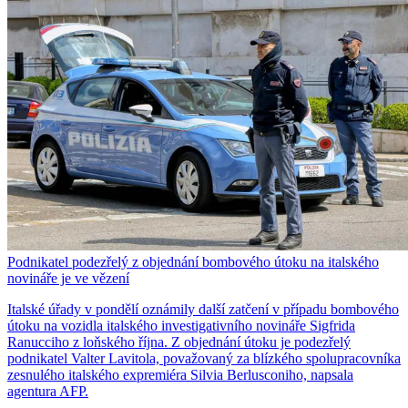
Podnikatel podezřelý z objednání bombového útoku na italského
novináře je ve vězení
Italské úřady v pondělí oznámily další zatčení v případu bombového
útoku na vozidla italského investigativního novináře Sigfrida
Ranucciho z loňského října. Z objednání útoku je podezřelý
podnikatel Valter Lavitola, považovaný za blízkého spolupracovníka
zesnulého italského expremiéra Silvia Berlusconiho, napsala
agentura AFP.