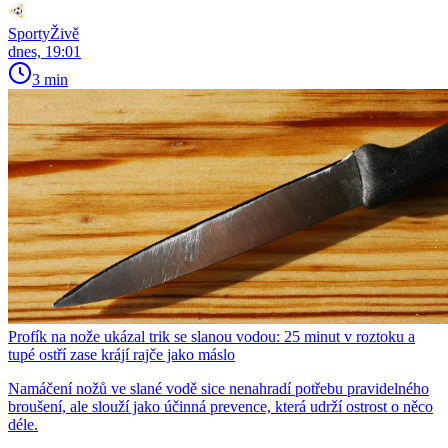
SportyŽivě
dnes, 19:01
3 min
Profík na nože ukázal trik se slanou vodou: 25 minut v roztoku a
tupé ostří zase krájí rajče jako máslo
Namáčení nožů ve slané vodě sice nenahradí potřebu pravidelného
broušení, ale slouží jako účinná prevence, která udrží ostrost o něco
déle.