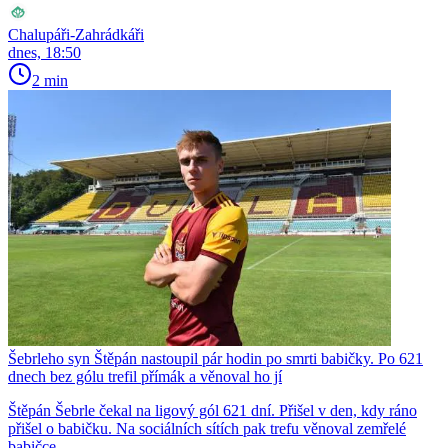
Chalupáři-Zahrádkáři
dnes, 18:50
2 min
Šebrleho syn Štěpán nastoupil pár hodin po smrti babičky. Po 621
dnech bez gólu trefil přímák a věnoval ho jí
Štěpán Šebrle čekal na ligový gól 621 dní. Přišel v den, kdy ráno
přišel o babičku. Na sociálních sítích pak trefu věnoval zemřelé
babičce.