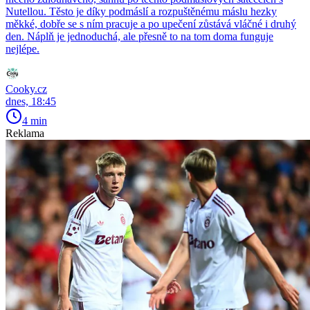
Nutellou. Těsto je díky podmáslí a rozpuštěnému máslu hezky
měkké, dobře se s ním pracuje a po upečení zůstává vláčné i druhý
den. Náplň je jednoduchá, ale přesně to na tom doma funguje
nejlépe.
Cooky.cz
dnes, 18:45
4 min
Reklama