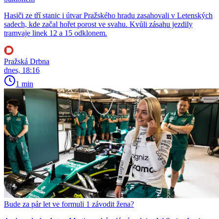
Hasiči ze tří stanic i útvar Pražského hradu zasahovali v Letenských
sadech, kde začal hořet porost ve svahu. Kvůli zásahu jezdily
tramvaje linek 12 a 15 odklonem.
Pražská Drbna
dnes, 18:16
1 min
Bude za pár let ve formuli 1 závodit žena?