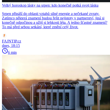
Velký horoskop lásky na srpen: kdo konečně potká svoji lásku
Srpen přináší do oblasti vztahů silné energie a nečekané zvraty.
Zatímco některá znamení budou řešit nejistoty v partnerství, jiná si
konečně odpočinou a užijí si lehkosti léta. A jedno šťastné znamení?
To má před sebou setkání, které změní celý život.
FAJNTIP.cz
dnes, 18:15
6 min