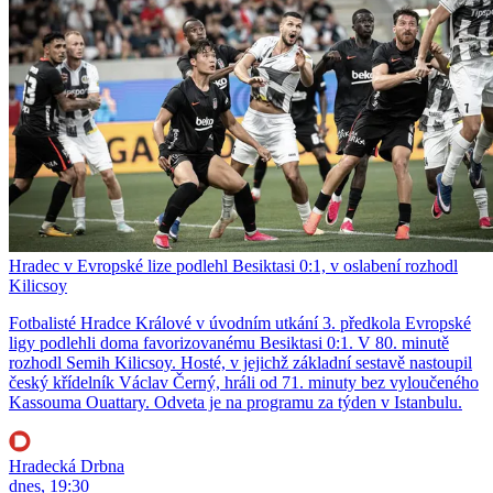
Hradec v Evropské lize podlehl Besiktasi 0:1, v oslabení rozhodl
Kilicsoy
Fotbalisté Hradce Králové v úvodním utkání 3. předkola Evropské
ligy podlehli doma favorizovanému Besiktasi 0:1. V 80. minutě
rozhodl Semih Kilicsoy. Hosté, v jejichž základní sestavě nastoupil
český křídelník Václav Černý, hráli od 71. minuty bez vyloučeného
Kassouma Ouattary. Odveta je na programu za týden v Istanbulu.
Hradecká Drbna
dnes, 19:30