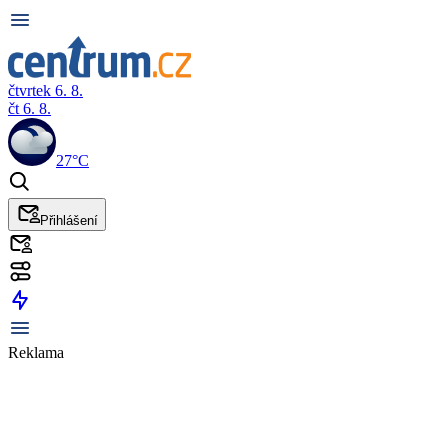
čtvrtek 6. 8.
čt 6. 8.
27°C
Přihlášení
Reklama