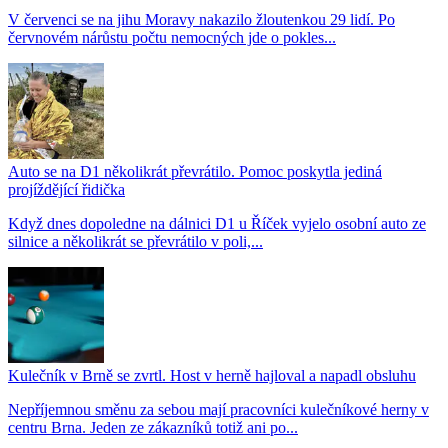
V červenci se na jihu Moravy nakazilo žloutenkou 29 lidí. Po
červnovém nárůstu počtu nemocných jde o pokles...
Auto se na D1 několikrát převrátilo. Pomoc poskytla jediná
projíždějící řidička
Když dnes dopoledne na dálnici D1 u Říček vyjelo osobní auto ze
silnice a několikrát se převrátilo v poli,...
Kulečník v Brně se zvrtl. Host v herně hajloval a napadl obsluhu
Nepříjemnou směnu za sebou mají pracovníci kulečníkové herny v
centru Brna. Jeden ze zákazníků totiž ani po...