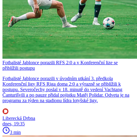
Fotbalisté Jablonce porazili RFS 2:0 a v Konferenční lize se
přiblížili postupu
Fotbalisté Jablonce porazili v úvodním utkání 3. předkola
Konferenční ligy RFS Riga doma 2:0 a výrazně se přiblížili k
postupu. Severočechy poslal v 18. minutě do vedení Vachtang
Čanturišvili a po pauze přidal pojistku Matěj Polidar. Odveta je na
programu za týden na stadionu lídra lotyšské ligy.
Liberecká Drbna
dnes, 19:35
3 min