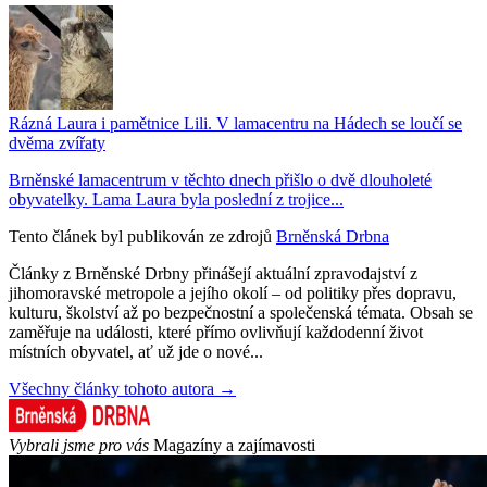
Rázná Laura i pamětnice Lili. V lamacentru na Hádech se loučí se
dvěma zvířaty
Brněnské lamacentrum v těchto dnech přišlo o dvě dlouholeté
obyvatelky. Lama Laura byla poslední z trojice...
Tento článek byl publikován ze zdrojů
Brněnská Drbna
Články z Brněnské Drbny přinášejí aktuální zpravodajství z
jihomoravské metropole a jejího okolí – od politiky přes dopravu,
kulturu, školství až po bezpečnostní a společenská témata. Obsah se
zaměřuje na události, které přímo ovlivňují každodenní život
místních obyvatel, ať už jde o nové...
Všechny články tohoto autora →
Vybrali jsme pro vás
Magazíny a zajímavosti