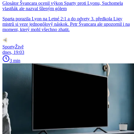
Glosátor Švancara ocenil výkon Sparty proti Lyonu, Suchomela
vlastňák ale nazval šíleným gólem
Sparta porazila Lyon na Letné 2:1 a do odvety 3. předkola Ligy
mistrů si veze jednogólový náskok. Petr Švancara ale upozornil i na
moment, který mohl všechno zhatit.
SportyŽivě
dnes, 19:03
3 min