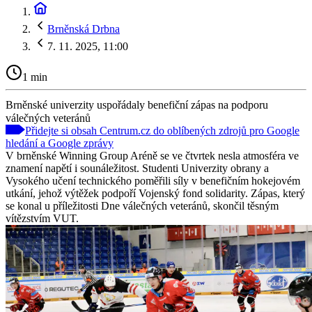
Brněnská Drbna
7. 11. 2025, 11:00
1 min
Brněnské univerzity uspořádaly benefiční zápas na podporu
válečných veteránů
Přidejte si obsah Centrum.cz do oblíbených zdrojů pro Google
hledání a Google zprávy
V brněnské Winning Group Aréně se ve čtvrtek nesla atmosféra ve
znamení napětí i sounáležitost. Studenti Univerzity obrany a
Vysokého učení technického poměřili síly v benefičním hokejovém
utkání, jehož výtěžek podpoří Vojenský fond solidarity. Zápas, který
se konal u příležitosti Dne válečných veteránů, skončil těsným
vítězstvím VUT.