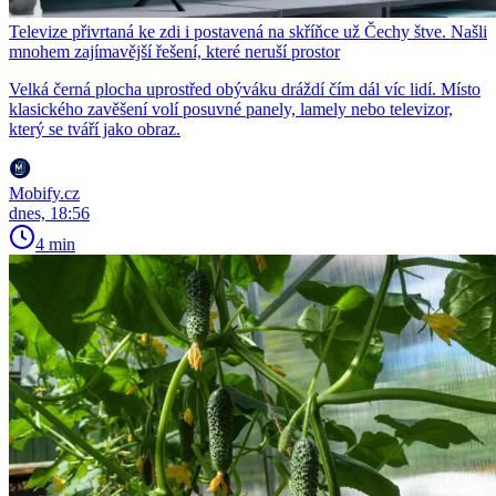
Televize přivrtaná ke zdi i postavená na skříňce už Čechy štve. Našli
mnohem zajímavější řešení, které neruší prostor
Velká černá plocha uprostřed obýváku dráždí čím dál víc lidí. Místo
klasického zavěšení volí posuvné panely, lamely nebo televizor,
který se tváří jako obraz.
Mobify.cz
dnes, 18:56
4 min