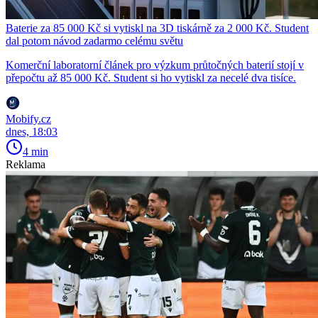
Baterie za 85 000 Kč si vytiskl na 3D tiskárně za 2 000 Kč. Student
dal potom návod zadarmo celému světu
Komerční laboratorní článek pro výzkum průtočných baterií stojí v
přepočtu až 85 000 Kč. Student si ho vytiskl za necelé dva tisíce.
Mobify.cz
dnes, 18:03
4 min
Reklama