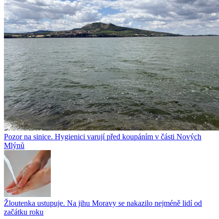
Pozor na sinice. Hygienici varují před koupáním v části Nových
Mlýnů
Žloutenka ustupuje. Na jihu Moravy se nakazilo nejméně lidí od
začátku roku