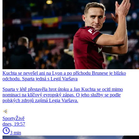
Kuchta se nevešel ani na Lyon a po příchodu Brunese je blízko
odchodu. Sparta jedná s Legií Varšava
Sparta v létě přestavěla hrot útoku a Jan Kuchta se ocitl mimo
nominaci na klíčový evropský zápas. O jeho služby se podle
polských zdrojů zajímá Legia Varšava.
SportyŽivě
dnes, 19:57
3 min