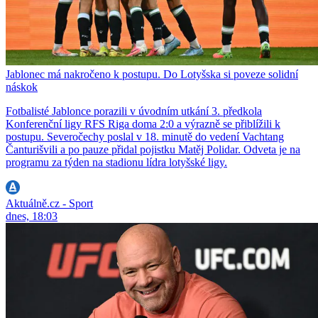
Jablonec má nakročeno k postupu. Do Lotyšska si poveze solidní
náskok
Fotbalisté Jablonce porazili v úvodním utkání 3. předkola
Konferenční ligy RFS Riga doma 2:0 a výrazně se přiblížili k
postupu. Severočechy poslal v 18. minutě do vedení Vachtang
Čanturišvili a po pauze přidal pojistku Matěj Polidar. Odveta je na
programu za týden na stadionu lídra lotyšské ligy.
Aktuálně.cz - Sport
dnes, 18:03