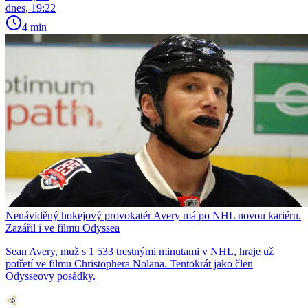
dnes, 19:22
4 min
Nenáviděný hokejový provokatér Avery má po NHL novou kariéru.
Zazářil i ve filmu Odyssea
Sean Avery, muž s 1 533 trestnými minutami v NHL, hraje už
potřetí ve filmu Christophera Nolana. Tentokrát jako člen
Odysseovy posádky.