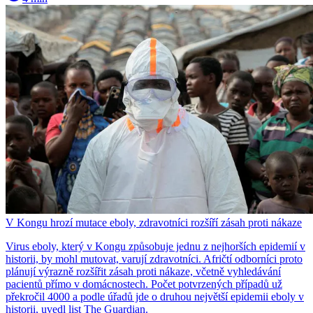
V Kongu hrozí mutace eboly, zdravotníci rozšíří zásah proti nákaze
Virus eboly, který v Kongu způsobuje jednu z nejhorších epidemií v
historii, by mohl mutovat, varují zdravotníci. Afričtí odborníci proto
plánují výrazně rozšířit zásah proti nákaze, včetně vyhledávání
pacientů přímo v domácnostech. Počet potvrzených případů už
překročil 4000 a podle úřadů jde o druhou největší epidemii eboly v
historii, uvedl list The Guardian.