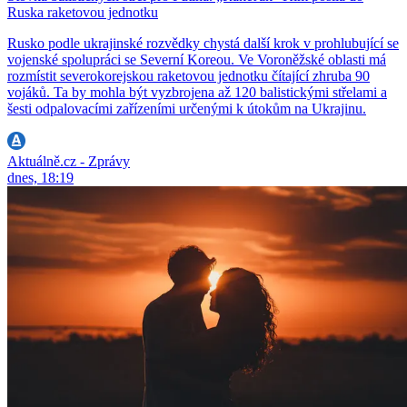
Ruska raketovou jednotku
Rusko podle ukrajinské rozvědky chystá další krok v prohlubující se
vojenské spolupráci se Severní Koreou. Ve Voroněžské oblasti má
rozmístit severokorejskou raketovou jednotku čítající zhruba 90
vojáků. Ta by mohla být vyzbrojena až 120 balistickými střelami a
šesti odpalovacími zařízeními určenými k útokům na Ukrajinu.
Aktuálně.cz - Zprávy
dnes, 18:19