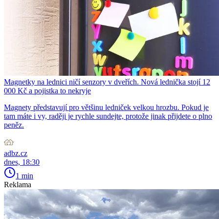
Magnetky na lednici ničí senzory v dveřích. Nová lednička stojí 12
000 Kč a pojistka to nekryje
Magnety představují pro většinu ledniček velkou hrozbu. Pokud je
tam máte i vy, raději je rychle sundejte, protože jinak přijdete o plno
peněz.
adbz.cz
dnes, 18:30
1 min
Reklama