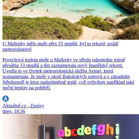
U Mallorky mělo moře přes 33 stupňů, byl to rekord, uvádí
meteorologové
Povrchová teplota moře u Mallorky ve středu odpoledne mírně
přesáhla 33 stupňů a tím zaznamenala nový španělský rekord.
Uvedla to ve čtvrtek meteorologická služba Aemet, která
poznamenala, že moře v okolí Baleárských ostrovů a v západním
Středomoří je letos nadprůměrně teplé, což ovlivňuje například také
noční teploty na pobřeží.
Aktuálně.cz - Zprávy
dnes, 18:36