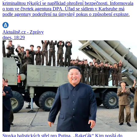
kriminalitou týkající se například ohrožení bezpečnosti. Informovala
o tom ve čtvrtek agentura DPA. Úřad se sídlem v Karlsruhe má
podle agentury podezření na úmyslný pokus o způsobení exploze.
Aktuálně.cz - Zprávy
dnes, 18:29
Stovka balistických střel pro Putina. „Rakeťák“ Kim posílá do