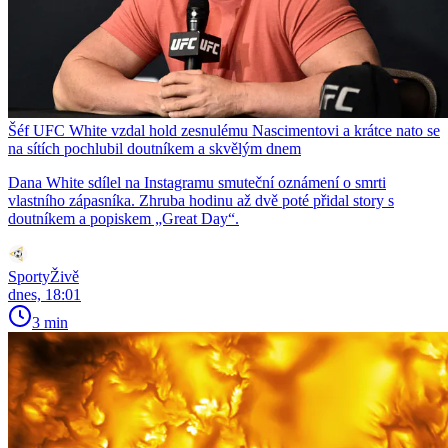
Šéf UFC White vzdal hold zesnulému Nascimentovi a krátce nato se
na sítích pochlubil doutníkem a skvělým dnem
Dana White sdílel na Instagramu smuteční oznámení o smrti
vlastního zápasníka. Zhruba hodinu až dvě poté přidal story s
doutníkem a popiskem „Great Day“.
SportyŽivě
dnes, 18:01
3 min