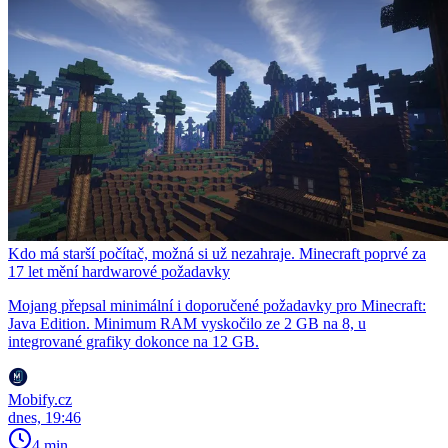
Kdo má starší počítač, možná si už nezahraje. Minecraft poprvé za
17 let mění hardwarové požadavky
Mojang přepsal minimální i doporučené požadavky pro Minecraft:
Java Edition. Minimum RAM vyskočilo ze 2 GB na 8, u
integrované grafiky dokonce na 12 GB.
Mobify.cz
dnes, 19:46
4 min