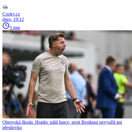
Cooky.cz
dnes, 19:12
3 min
Obrovská škoda. Hradec pálil šance, proti Besiktasi nevyužil ani
přesilovku