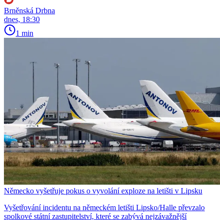
Brněnská Drbna
dnes, 18:30
1 min
Německo vyšetřuje pokus o vyvolání exploze na letišti v Lipsku
Vyšetřování incidentu na německém letišti Lipsko/Halle převzalo
spolkové státní zastupitelství, které se zabývá nejzávažnější