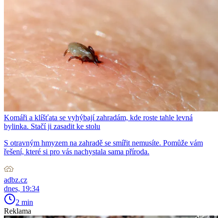
Komáři a klíšťata se vyhýbají zahradám, kde roste tahle levná
bylinka. Stačí ji zasadit ke stolu
S otravným hmyzem na zahradě se smířit nemusíte. Pomůže vám
řešení, které si pro vás nachystala sama příroda.
adbz.cz
dnes, 19:34
2 min
Reklama