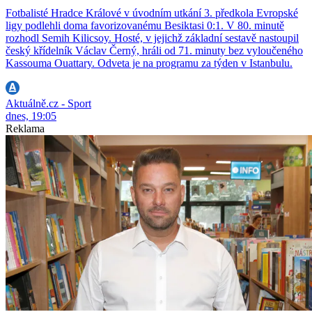
Fotbalisté Hradce Králové v úvodním utkání 3. předkola Evropské
ligy podlehli doma favorizovanému Besiktasi 0:1. V 80. minutě
rozhodl Semih Kilicsoy. Hosté, v jejichž základní sestavě nastoupil
český křídelník Václav Černý, hráli od 71. minuty bez vyloučeného
Kassouma Ouattary. Odveta je na programu za týden v Istanbulu.
Aktuálně.cz - Sport
dnes, 19:05
Reklama