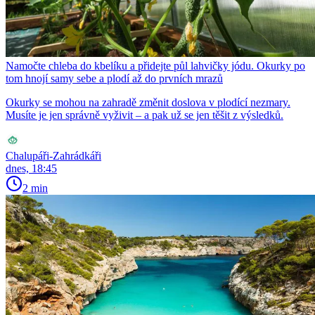
Namočte chleba do kbelíku a přidejte půl lahvičky jódu. Okurky po
tom hnojí samy sebe a plodí až do prvních mrazů
Okurky se mohou na zahradě změnit doslova v plodící nezmary.
Musíte je jen správně vyživit – a pak už se jen těšit z výsledků.
Chalupáři-Zahrádkáři
dnes, 18:45
2 min