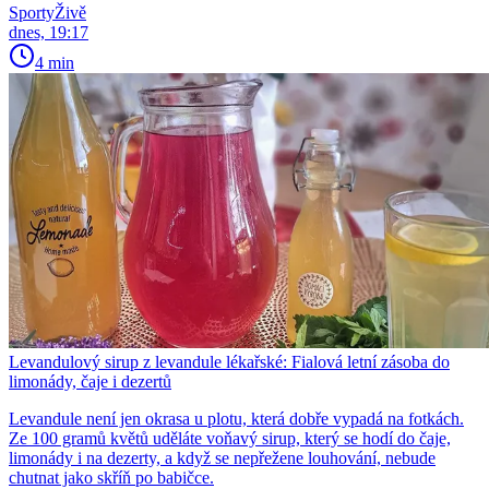
SportyŽivě
dnes, 19:17
4 min
Levandulový sirup z levandule lékařské: Fialová letní zásoba do
limonády, čaje i dezertů
Levandule není jen okrasa u plotu, která dobře vypadá na fotkách.
Ze 100 gramů květů uděláte voňavý sirup, který se hodí do čaje,
limonády i na dezerty, a když se nepřežene louhování, nebude
chutnat jako skříň po babičce.