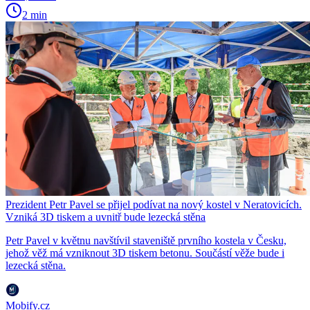
2 min
Prezident Petr Pavel se přijel podívat na nový kostel v Neratovicích.
Vzniká 3D tiskem a uvnitř bude lezecká stěna
Petr Pavel v květnu navštívil staveniště prvního kostela v Česku,
jehož věž má vzniknout 3D tiskem betonu. Součástí věže bude i
lezecká stěna.
Mobify.cz