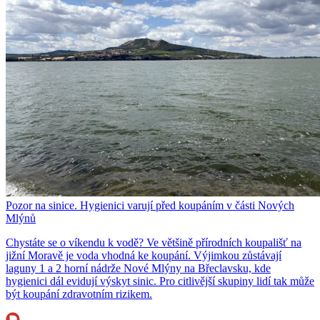
Pozor na sinice. Hygienici varují před koupáním v části Nových
Mlýnů
Chystáte se o víkendu k vodě? Ve většině přírodních koupališť na
jižní Moravě je voda vhodná ke koupání. Výjimkou zůstávají
laguny 1 a 2 horní nádrže Nové Mlýny na Břeclavsku, kde
hygienici dál evidují výskyt sinic. Pro citlivější skupiny lidí tak může
být koupání zdravotním rizikem.